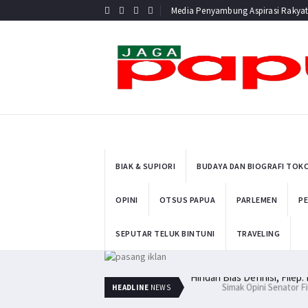
Media Penyambung Aspirasi Rakya
BIAK & SUPIORI
BUDAYA DAN BIOGRAFI TOK
OPINI
OTSUS PAPUA
PARLEMEN
PE
SEPUTAR TELUK BINTUNI
TRAVELING
Hindari Bias Definisi, Filep:
HEADLINE
NEWS