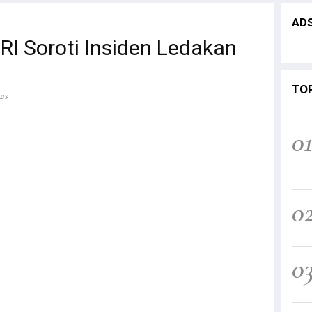
AD
 RI Soroti Insiden Ledakan
TO
ws
0
0
0