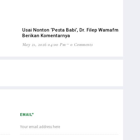
Usai Nonton ‘Pesta Babi’, Dr. Filep Wamafma
Men
Berikan Komentarnya
Ber
May 21, 2026 04:00 Pm
0 Comments
Apr 
EMAIL*