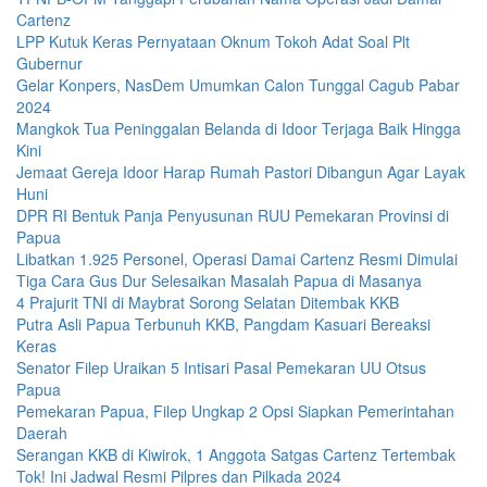
Cartenz
LPP Kutuk Keras Pernyataan Oknum Tokoh Adat Soal Plt
Gubernur
Gelar Konpers, NasDem Umumkan Calon Tunggal Cagub Pabar
2024
Mangkok Tua Peninggalan Belanda di Idoor Terjaga Baik Hingga
Kini
Jemaat Gereja Idoor Harap Rumah Pastori Dibangun Agar Layak
Huni
DPR RI Bentuk Panja Penyusunan RUU Pemekaran Provinsi di
Papua
Libatkan 1.925 Personel, Operasi Damai Cartenz Resmi Dimulai
Tiga Cara Gus Dur Selesaikan Masalah Papua di Masanya
4 Prajurit TNI di Maybrat Sorong Selatan Ditembak KKB
Putra Asli Papua Terbunuh KKB, Pangdam Kasuari Bereaksi
Keras
Senator Filep Uraikan 5 Intisari Pasal Pemekaran UU Otsus
Papua
Pemekaran Papua, Filep Ungkap 2 Opsi Siapkan Pemerintahan
Daerah
Serangan KKB di Kiwirok, 1 Anggota Satgas Cartenz Tertembak
Tok! Ini Jadwal Resmi Pilpres dan Pilkada 2024