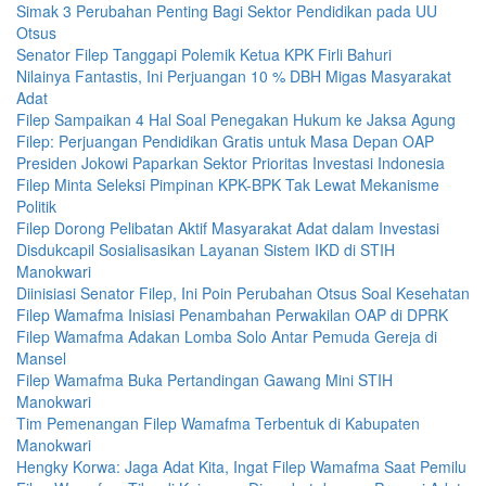
Simak 3 Perubahan Penting Bagi Sektor Pendidikan pada UU
Otsus
Senator Filep Tanggapi Polemik Ketua KPK Firli Bahuri
Nilainya Fantastis, Ini Perjuangan 10 % DBH Migas Masyarakat
Adat
Filep Sampaikan 4 Hal Soal Penegakan Hukum ke Jaksa Agung
Filep: Perjuangan Pendidikan Gratis untuk Masa Depan OAP
Presiden Jokowi Paparkan Sektor Prioritas Investasi Indonesia
Filep Minta Seleksi Pimpinan KPK-BPK Tak Lewat Mekanisme
Politik
Filep Dorong Pelibatan Aktif Masyarakat Adat dalam Investasi
Disdukcapil Sosialisasikan Layanan Sistem IKD di STIH
Manokwari
Diinisiasi Senator Filep, Ini Poin Perubahan Otsus Soal Kesehatan
Filep Wamafma Inisiasi Penambahan Perwakilan OAP di DPRK
Filep Wamafma Adakan Lomba Solo Antar Pemuda Gereja di
Mansel
Filep Wamafma Buka Pertandingan Gawang Mini STIH
Manokwari
Tim Pemenangan Filep Wamafma Terbentuk di Kabupaten
Manokwari
Hengky Korwa: Jaga Adat Kita, Ingat Filep Wamafma Saat Pemilu