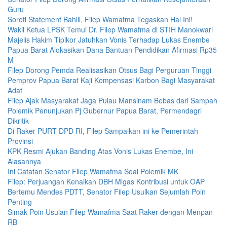
Guru
Soroti Statement Bahlil, Filep Wamafma Tegaskan Hal Ini!
Wakil Ketua LPSK Temui Dr. Filep Wamafma di STIH Manokwari
Majelis Hakim Tipikor Jatuhkan Vonis Terhadap Lukas Enembe
Papua Barat Alokasikan Dana Bantuan Pendidikan Afirmasi Rp35
M
Filep Dorong Pemda Realisasikan Otsus Bagi Perguruan Tinggi
Pemprov Papua Barat Kaji Kompensasi Karbon Bagi Masyarakat
Adat
Filep Ajak Masyarakat Jaga Pulau Mansinam Bebas dari Sampah
Polemik Penunjukan Pj Gubernur Papua Barat, Permendagri
Dikritik
Di Raker PURT DPD RI, Filep Sampaikan ini ke Pemerintah
Provinsi
KPK Resmi Ajukan Banding Atas Vonis Lukas Enembe, Ini
Alasannya
Ini Catatan Senator Filep Wamafma Soal Polemik MK
Filep: Perjuangan Kenaikan DBH Migas Kontribusi untuk OAP
Bertemu Mendes PDTT, Senator Filep Usulkan Sejumlah Poin
Penting
Simak Poin Usulan Filep Wamafma Saat Raker dengan Menpan
RB