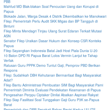
PBB
Mahfud MD Blak-blakan Soal Pencucian Uang dan Korupsi di
Papua
Blokade Jalan, Warga Desak 4 Distrik Dikembalikan ke Manokwari
Filep: Pemerintah Perlu Audit SKK Migas dan BP Tangguh di
Bintuni
Filep Minta Mendagri Tinjau Ulang Surat Edaran Terkait Mutasi
ASN
Senator Filep Uraikan Dasar Hukum dan Konsep CSR Konteks
Papua
Filep Sayangkan Indonesia Batal Jadi Host Piala Dunia U-20
10 Balon DPD RI Papua Barat Lolos Vermin Lanjut ke Tahap
Verfak
Ratusan Guru PPPK Demo Tuntut Gaji, Pemprov PBD Berikan
Respons
Filep: Sudahkah DBH Kehutanan Bermanfaat Bagi Masyarakat
Adat?
Filep Bantu Administrasi Pembuatan SIM Bagi Masyarakat Pami
Pemerintah Diminta Evaluasi Pendekatan Keamanan di Papua
Pengesahan Perppu Ciptaker Dinilai Abaikan Aspirasi Rakyat
Filep Siap Fasilitasi Soal Tunggakan Gaji Guru P3K se-Papua
Barat
Pemerintah dan DPR Sepakati Bahas Revisi Kedua UU ITE