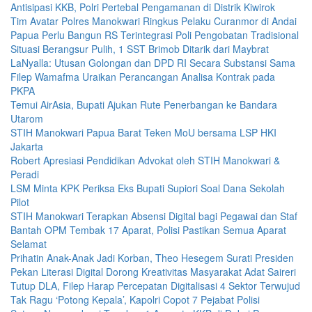
Antisipasi KKB, Polri Pertebal Pengamanan di Distrik Kiwirok
Tim Avatar Polres Manokwari Ringkus Pelaku Curanmor di Andai
Papua Perlu Bangun RS Terintegrasi Poli Pengobatan Tradisional
Situasi Berangsur Pulih, 1 SST Brimob Ditarik dari Maybrat
LaNyalla: Utusan Golongan dan DPD RI Secara Substansi Sama
Filep Wamafma Uraikan Perancangan Analisa Kontrak pada
PKPA
Temui AirAsia, Bupati Ajukan Rute Penerbangan ke Bandara
Utarom
STIH Manokwari Papua Barat Teken MoU bersama LSP HKI
Jakarta
Robert Apresiasi Pendidikan Advokat oleh STIH Manokwari &
Peradi
LSM Minta KPK Periksa Eks Bupati Supiori Soal Dana Sekolah
Pilot
STIH Manokwari Terapkan Absensi Digital bagi Pegawai dan Staf
Bantah OPM Tembak 17 Aparat, Polisi Pastikan Semua Aparat
Selamat
Prihatin Anak-Anak Jadi Korban, Theo Hesegem Surati Presiden
Pekan Literasi Digital Dorong Kreativitas Masyarakat Adat Saireri
Tutup DLA, Filep Harap Percepatan Digitalisasi 4 Sektor Terwujud
Tak Ragu ‘Potong Kepala’, Kapolri Copot 7 Pejabat Polisi