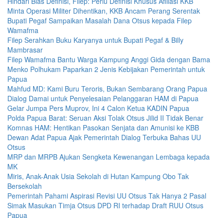
Hindari Bias Definisi, Filep: Perlu Definisi Khusus Afiliasi KKB
Minta Operasi Militer Dihentikan, KKB Ancam Perang Serentak
Bupati Pegaf Sampaikan Masalah Dana Otsus kepada Filep
Wamafma
Filep Serahkan Buku Karyanya untuk Bupati Pegaf & Billy
Mambrasar
Filep Wamafma Bantu Warga Kampung Anggi Gida dengan Bama
Menko Polhukam Paparkan 2 Jenis Kebijakan Pemerintah untuk
Papua
Mahfud MD: Kami Buru Teroris, Bukan Sembarang Orang Papua
Dialog Damai untuk Penyelesaian Pelanggaran HAM di Papua
Gelar Jumpa Pers Muprov, Ini 4 Calon Ketua KADIN Papua
Polda Papua Barat: Seruan Aksi Tolak Otsus Jilid II Tidak Benar
Komnas HAM: Hentikan Pasokan Senjata dan Amunisi ke KBB
Dewan Adat Papua Ajak Pemerintah Dialog Terbuka Bahas UU
Otsus
MRP dan MRPB Ajukan Sengketa Kewenangan Lembaga kepada
MK
Miris, Anak-Anak Usia Sekolah di Hutan Kampung Obo Tak
Bersekolah
Pemerintah Pahami Aspirasi Revisi UU Otsus Tak Hanya 2 Pasal
Simak Masukan Timja Otsus DPD RI terhadap Draft RUU Otsus
Papua