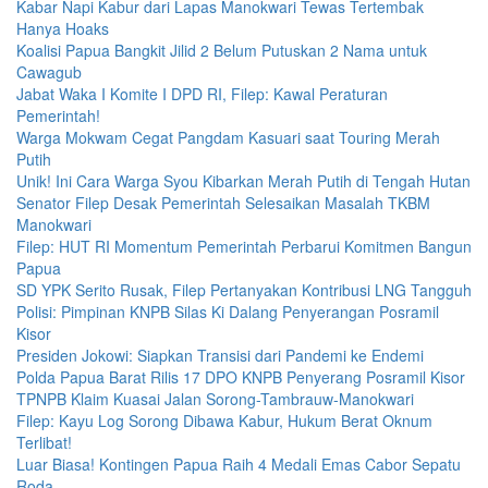
Kabar Napi Kabur dari Lapas Manokwari Tewas Tertembak
Hanya Hoaks
Koalisi Papua Bangkit Jilid 2 Belum Putuskan 2 Nama untuk
Cawagub
Jabat Waka I Komite I DPD RI, Filep: Kawal Peraturan
Pemerintah!
Warga Mokwam Cegat Pangdam Kasuari saat Touring Merah
Putih
Unik! Ini Cara Warga Syou Kibarkan Merah Putih di Tengah Hutan
Senator Filep Desak Pemerintah Selesaikan Masalah TKBM
Manokwari
Filep: HUT RI Momentum Pemerintah Perbarui Komitmen Bangun
Papua
SD YPK Serito Rusak, Filep Pertanyakan Kontribusi LNG Tangguh
Polisi: Pimpinan KNPB Silas Ki Dalang Penyerangan Posramil
Kisor
Presiden Jokowi: Siapkan Transisi dari Pandemi ke Endemi
Polda Papua Barat Rilis 17 DPO KNPB Penyerang Posramil Kisor
TPNPB Klaim Kuasai Jalan Sorong-Tambrauw-Manokwari
Filep: Kayu Log Sorong Dibawa Kabur, Hukum Berat Oknum
Terlibat!
Luar Biasa! Kontingen Papua Raih 4 Medali Emas Cabor Sepatu
Roda