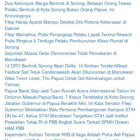
Dua Kelompok Warga Bentrok di Sorong, Belasan Orang Tewas
Pelaku Bentrok di Kota Sorong Bukan Orang Papua, Ini
Kronologinya
Filep Harap Aparat Mampu Deteksi Dini Potensi Kekerasan di
Daerah
Filep Wamafma: Polisi Penangkap Pelaku Layak Terima Reward
Polisi Ringkus 2 Terduga Pelaku Pembunuhan Khani Rumaf di
Sorong
Sejumlah Massa Gelar Demonstrasi Tolak Pemekaran di
Manokwari
12 DPO Bentrok Sorong Akan Dirilis, 10 Korban Teridentifikasi
Festival Sail Teluk Cenderawasih Akan Diluncurkan di Manokwari
Gilas Timor Leste, Trio Papua Cetak Gol Kemenangan untuk
Timnas
Papua Barat Siap Jadi Tuan Rumah Acara Internasional Tahun Ini
Omicron Masuki Papua Barat, 7 Kasus Terdeteksi di Kota Sorong
Jabatan Gubernur di Papua Berakhir Mei, Ini Kata Senator Filep
Gubernur Meletakkan Batu Pertama Pembangunan Kampus STIH
DN ke-47, Ketua STIH Manokwari Targetkan STIH Jadi Institut
Pewakilan Tetap RI di PBB Angkat Suara Terkait SPMH Dewan
HAM PBB
Kapendam: Korban Tembak KKB di Ilaga Adalah Putra Asli Papua