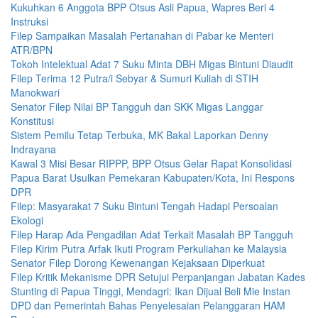
Kukuhkan 6 Anggota BPP Otsus Asli Papua, Wapres Beri 4
Instruksi
Filep Sampaikan Masalah Pertanahan di Pabar ke Menteri
ATR/BPN
Tokoh Intelektual Adat 7 Suku Minta DBH Migas Bintuni Diaudit
Filep Terima 12 Putra/i Sebyar & Sumuri Kuliah di STIH
Manokwari
Senator Filep Nilai BP Tangguh dan SKK Migas Langgar
Konstitusi
Sistem Pemilu Tetap Terbuka, MK Bakal Laporkan Denny
Indrayana
Kawal 3 Misi Besar RIPPP, BPP Otsus Gelar Rapat Konsolidasi
Papua Barat Usulkan Pemekaran Kabupaten/Kota, Ini Respons
DPR
Filep: Masyarakat 7 Suku Bintuni Tengah Hadapi Persoalan
Ekologi
Filep Harap Ada Pengadilan Adat Terkait Masalah BP Tangguh
Filep Kirim Putra Arfak Ikuti Program Perkuliahan ke Malaysia
Senator Filep Dorong Kewenangan Kejaksaan Diperkuat
Filep Kritik Mekanisme DPR Setujui Perpanjangan Jabatan Kades
Stunting di Papua Tinggi, Mendagri: Ikan Dijual Beli Mie Instan
DPD dan Pemerintah Bahas Penyelesaian Pelanggaran HAM