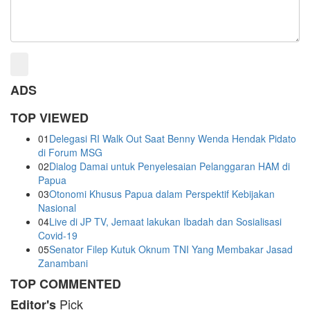
ADS
TOP VIEWED
01
Delegasi RI Walk Out Saat Benny Wenda Hendak Pidato
di Forum MSG
02
Dialog Damai untuk Penyelesaian Pelanggaran HAM di
Papua
03
Otonomi Khusus Papua dalam Perspektif Kebijakan
Nasional
04
Live di JP TV, Jemaat lakukan Ibadah dan Sosialisasi
Covid-19
05
Senator Filep Kutuk Oknum TNI Yang Membakar Jasad
Zanambani
TOP COMMENTED
Pick
Editor's