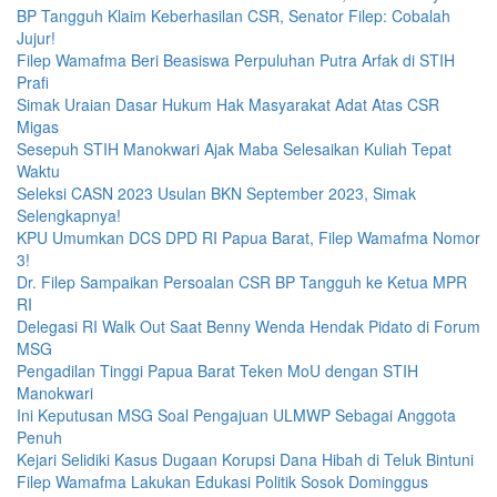
BP Tangguh Klaim Keberhasilan CSR, Senator Filep: Cobalah
Jujur!
Filep Wamafma Beri Beasiswa Perpuluhan Putra Arfak di STIH
Prafi
Simak Uraian Dasar Hukum Hak Masyarakat Adat Atas CSR
Migas
Sesepuh STIH Manokwari Ajak Maba Selesaikan Kuliah Tepat
Waktu
Seleksi CASN 2023 Usulan BKN September 2023, Simak
Selengkapnya!
KPU Umumkan DCS DPD RI Papua Barat, Filep Wamafma Nomor
3!
Dr. Filep Sampaikan Persoalan CSR BP Tangguh ke Ketua MPR
RI
Delegasi RI Walk Out Saat Benny Wenda Hendak Pidato di Forum
MSG
Pengadilan Tinggi Papua Barat Teken MoU dengan STIH
Manokwari
Ini Keputusan MSG Soal Pengajuan ULMWP Sebagai Anggota
Penuh
Kejari Selidiki Kasus Dugaan Korupsi Dana Hibah di Teluk Bintuni
Filep Wamafma Lakukan Edukasi Politik Sosok Dominggus