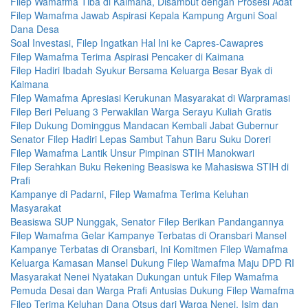
Filep Wamafma Tiba di Kaimana, Disambut dengan Prosesi Adat
Filep Wamafma Jawab Aspirasi Kepala Kampung Arguni Soal
Dana Desa
Soal Investasi, Filep Ingatkan Hal Ini ke Capres-Cawapres
Filep Wamafma Terima Aspirasi Pencaker di Kaimana
Filep Hadiri Ibadah Syukur Bersama Keluarga Besar Byak di
Kaimana
Filep Wamafma Apresiasi Kerukunan Masyarakat di Warpramasi
Filep Beri Peluang 3 Perwakilan Warga Serayu Kuliah Gratis
Filep Dukung Dominggus Mandacan Kembali Jabat Gubernur
Senator Filep Hadiri Lepas Sambut Tahun Baru Suku Doreri
Filep Wamafma Lantik Unsur Pimpinan STIH Manokwari
Filep Serahkan Buku Rekening Beasiswa ke Mahasiswa STIH di
Prafi
Kampanye di Padarni, Filep Wamafma Terima Keluhan
Masyarakat
Beasiswa SUP Nunggak, Senator Filep Berikan Pandangannya
Filep Wamafma Gelar Kampanye Terbatas di Oransbari Mansel
Kampanye Terbatas di Oransbari, Ini Komitmen Filep Wamafma
Keluarga Kamasan Mansel Dukung Filep Wamafma Maju DPD RI
Masyarakat Nenei Nyatakan Dukungan untuk Filep Wamafma
Pemuda Desai dan Warga Prafi Antusias Dukung Filep Wamafma
Filep Terima Keluhan Dana Otsus dari Warga Nenei, Isim dan