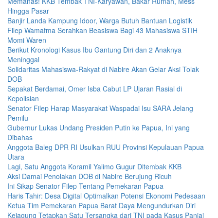
Memanas! KKB Tembak TNI-Karyawan, Bakar Rumah, Mess
Hingga Pasar
Banjir Landa Kampung Idoor, Warga Butuh Bantuan Logistik
Filep Wamafma Serahkan Beasiswa Bagi 43 Mahasiswa STIH
Momi Waren
Berikut Kronologi Kasus Ibu Gantung Diri dan 2 Anaknya
Meninggal
Solidaritas Mahasiswa-Rakyat di Nabire Akan Gelar Aksi Tolak
DOB
Sepakat Berdamai, Omer Isba Cabut LP Ujaran Rasial di
Kepolisian
Senator Filep Harap Masyarakat Waspadai Isu SARA Jelang
Pemilu
Gubernur Lukas Undang Presiden Putin ke Papua, Ini yang
Dibahas
Anggota Baleg DPR RI Usulkan RUU Provinsi Kepulauan Papua
Utara
Lagi, Satu Anggota Koramil Yalimo Gugur Ditembak KKB
Aksi Damai Penolakan DOB di Nabire Berujung Ricuh
Ini Sikap Senator Filep Tentang Pemekaran Papua
Haris Tahir: Desa Digital Optimalkan Potensi Ekonomi Pedesaan
Ketua Tim Pemekaran Papua Barat Daya Mengundurkan Diri
Kejagung Tetapkan Satu Tersangka dari TNI pada Kasus Paniai