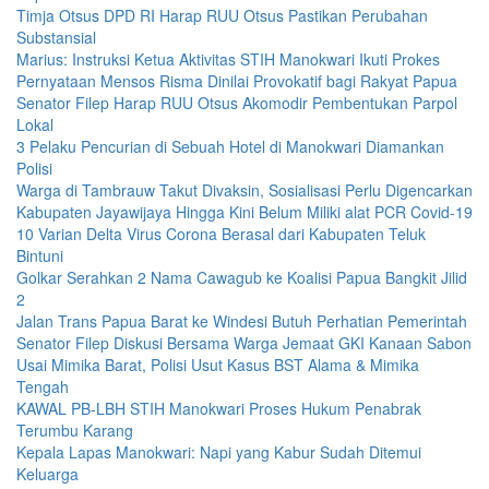
Timja Otsus DPD RI Harap RUU Otsus Pastikan Perubahan
Substansial
Marius: Instruksi Ketua Aktivitas STIH Manokwari Ikuti Prokes
Pernyataan Mensos Risma Dinilai Provokatif bagi Rakyat Papua
Senator Filep Harap RUU Otsus Akomodir Pembentukan Parpol
Lokal
3 Pelaku Pencurian di Sebuah Hotel di Manokwari Diamankan
Polisi
Warga di Tambrauw Takut Divaksin, Sosialisasi Perlu Digencarkan
Kabupaten Jayawijaya Hingga Kini Belum Miliki alat PCR Covid-19
10 Varian Delta Virus Corona Berasal dari Kabupaten Teluk
Bintuni
Golkar Serahkan 2 Nama Cawagub ke Koalisi Papua Bangkit Jilid
2
Jalan Trans Papua Barat ke Windesi Butuh Perhatian Pemerintah
Senator Filep Diskusi Bersama Warga Jemaat GKI Kanaan Sabon
Usai Mimika Barat, Polisi Usut Kasus BST Alama & Mimika
Tengah
KAWAL PB-LBH STIH Manokwari Proses Hukum Penabrak
Terumbu Karang
Kepala Lapas Manokwari: Napi yang Kabur Sudah Ditemui
Keluarga