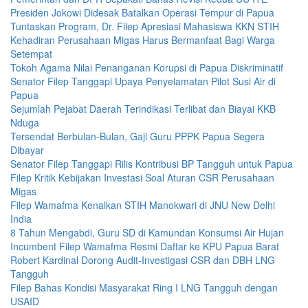
Presiden Jokowi Didesak Batalkan Operasi Tempur di Papua
Tuntaskan Program, Dr. Filep Apresiasi Mahasiswa KKN STIH
Kehadiran Perusahaan Migas Harus Bermanfaat Bagi Warga
Setempat
Tokoh Agama Nilai Penanganan Korupsi di Papua Diskriminatif
Senator Filep Tanggapi Upaya Penyelamatan Pilot Susi Air di
Papua
Sejumlah Pejabat Daerah Terindikasi Terlibat dan Biayai KKB
Nduga
Tersendat Berbulan-Bulan, Gaji Guru PPPK Papua Segera
Dibayar
Senator Filep Tanggapi Rilis Kontribusi BP Tangguh untuk Papua
Filep Kritik Kebijakan Investasi Soal Aturan CSR Perusahaan
Migas
Filep Wamafma Kenalkan STIH Manokwari di JNU New Delhi
India
8 Tahun Mengabdi, Guru SD di Kamundan Konsumsi Air Hujan
Incumbent Filep Wamafma Resmi Daftar ke KPU Papua Barat
Robert Kardinal Dorong Audit-Investigasi CSR dan DBH LNG
Tangguh
Filep Bahas Kondisi Masyarakat Ring I LNG Tangguh dengan
USAID