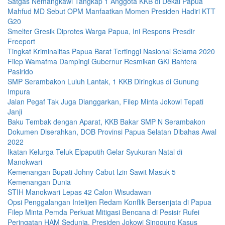
Satgas Nemangkawi Tangkap 1 Anggota KKB di Dekai Papua
Mahfud MD Sebut OPM Manfaatkan Momen Presiden Hadiri KTT
G20
Smelter Gresik Diprotes Warga Papua, Ini Respons Presdir
Freeport
Tingkat Kriminalitas Papua Barat Tertinggi Nasional Selama 2020
Filep Wamafma Dampingi Gubernur Resmikan GKI Bahtera
Pasirido
SMP Serambakon Luluh Lantak, 1 KKB Diringkus di Gunung
Impura
Jalan Pegaf Tak Juga Dianggarkan, Filep Minta Jokowi Tepati
Janji
Baku Tembak dengan Aparat, KKB Bakar SMP N Serambakon
Dokumen Diserahkan, DOB Provinsi Papua Selatan Dibahas Awal
2022
Ikatan Kelurga Teluk Elpaputih Gelar Syukuran Natal di
Manokwari
Kemenangan Bupati Johny Cabut Izin Sawit Masuk 5
Kemenangan Dunia
STIH Manokwari Lepas 42 Calon Wisudawan
Opsi Penggalangan Intelijen Redam Konflik Bersenjata di Papua
Filep Minta Pemda Perkuat Mitigasi Bencana di Pesisir Rufei
Peringatan HAM Sedunia, Presiden Jokowi Singgung Kasus