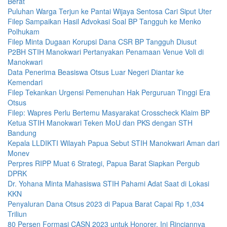
Berat
Puluhan Warga Terjun ke Pantai Wijaya Sentosa Cari Siput Uter
Filep Sampaikan Hasil Advokasi Soal BP Tangguh ke Menko
Polhukam
Filep Minta Dugaan Korupsi Dana CSR BP Tangguh Diusut
P2BH STIH Manokwari Pertanyakan Penamaan Venue Voli di
Manokwari
Data Penerima Beasiswa Otsus Luar Negeri Diantar ke
Kemendari
Filep Tekankan Urgensi Pemenuhan Hak Perguruan Tinggi Era
Otsus
Filep: Wapres Perlu Bertemu Masyarakat Crosscheck Klaim BP
Ketua STIH Manokwari Teken MoU dan PKS dengan STH
Bandung
Kepala LLDIKTI Wilayah Papua Sebut STIH Manokwari Aman dari
Monev
Perpres RIPP Muat 6 Strategi, Papua Barat Siapkan Pergub
DPRK
Dr. Yohana Minta Mahasiswa STIH Pahami Adat Saat di Lokasi
KKN
Penyaluran Dana Otsus 2023 di Papua Barat Capai Rp 1,034
Triliun
80 Persen Formasi CASN 2023 untuk Honorer, Ini Rinciannya