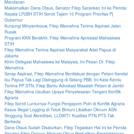
Mandacan
Maksimalkan Dana Otsus, Senator Filep Sarankan Ini ke Pemda
Kepala LP2BH STIH Soroti Tajam 10 Program Prioritas Pj
Gubernur
Kunjungi Minyambouw, Filep Wamafma Terima Aspirasi Jalan
Rusak
Program KKN Berakhir, Filep Wamafma Apresiasi Mahasiswa
STIH
Filep Wamafma Terima Aspirasi Masyarakat Adat Papua di
Jakarta
Kirim Delegasi Mahasiswa ke Malaysia, Ini Pesan Dr. Filep
Wamafma
Serap Aspirasi, Filep Wamafma Berdiskusi dengan Petani Kendal
Isu Papua Tak Lagi Disinggung di Sidang PBB, Ini Kata Kemlu
Terima PP STN, Filep Bantu Advokasi Masalah Petani di Jambi
Filep Wamafma Usulkan Upaya Penyelesaian Tangani Konflik
Agraria
Filep Soroti Lunturnya Fungsi Pengayom Polri di Konflik Agraria
Kasus Illegal Logging di Teluk Bintuni Libatkan Oknum ASN
Singgung Soal Akreditasi, LLDIKTI: Kualitas PTN-PTS Tak
Berbeda
Dana Otsus Sudah Disalurkan, Filep Tegaskan Hal Ini ke Pemda
Senator Filep Dorong Afirmasi Otsus Perhatikan Kesejahteraan