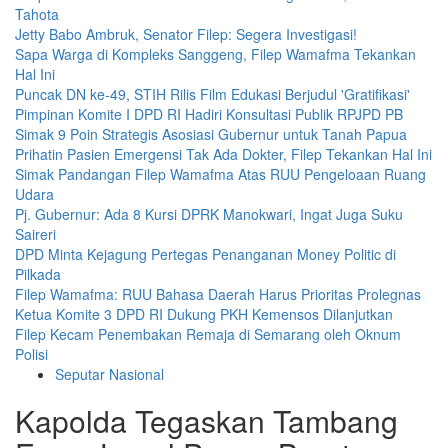
Tahota
Jetty Babo Ambruk, Senator Filep: Segera Investigasi!
Sapa Warga di Kompleks Sanggeng, Filep Wamafma Tekankan
Hal Ini
Puncak DN ke-49, STIH Rilis Film Edukasi Berjudul 'Gratifikasi'
Pimpinan Komite I DPD RI Hadiri Konsultasi Publik RPJPD PB
Simak 9 Poin Strategis Asosiasi Gubernur untuk Tanah Papua
Prihatin Pasien Emergensi Tak Ada Dokter, Filep Tekankan Hal Ini
Simak Pandangan Filep Wamafma Atas RUU Pengeloaan Ruang
Udara
Pj. Gubernur: Ada 8 Kursi DPRK Manokwari, Ingat Juga Suku
Saireri
DPD Minta Kejagung Pertegas Penanganan Money Politic di
Pilkada
Filep Wamafma: RUU Bahasa Daerah Harus Prioritas Prolegnas
Ketua Komite 3 DPD RI Dukung PKH Kemensos Dilanjutkan
Filep Kecam Penembakan Remaja di Semarang oleh Oknum
Polisi
Seputar Nasional
Kapolda Tegaskan Tambang