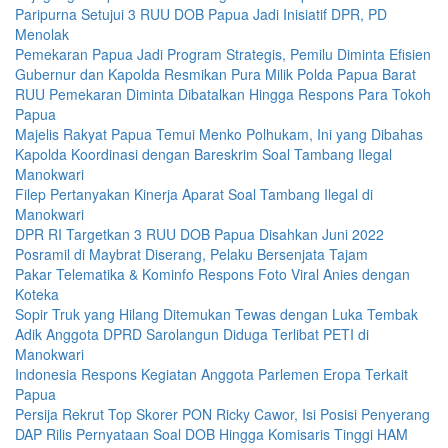
Paripurna Setujui 3 RUU DOB Papua Jadi Inisiatif DPR, PD
Menolak
Pemekaran Papua Jadi Program Strategis, Pemilu Diminta Efisien
Gubernur dan Kapolda Resmikan Pura Milik Polda Papua Barat
RUU Pemekaran Diminta Dibatalkan Hingga Respons Para Tokoh
Papua
Majelis Rakyat Papua Temui Menko Polhukam, Ini yang Dibahas
Kapolda Koordinasi dengan Bareskrim Soal Tambang Ilegal
Manokwari
Filep Pertanyakan Kinerja Aparat Soal Tambang Ilegal di
Manokwari
DPR RI Targetkan 3 RUU DOB Papua Disahkan Juni 2022
Posramil di Maybrat Diserang, Pelaku Bersenjata Tajam
Pakar Telematika & Kominfo Respons Foto Viral Anies dengan
Koteka
Sopir Truk yang Hilang Ditemukan Tewas dengan Luka Tembak
Adik Anggota DPRD Sarolangun Diduga Terlibat PETI di
Manokwari
Indonesia Respons Kegiatan Anggota Parlemen Eropa Terkait
Papua
Persija Rekrut Top Skorer PON Ricky Cawor, Isi Posisi Penyerang
DAP Rilis Pernyataan Soal DOB Hingga Komisaris Tinggi HAM