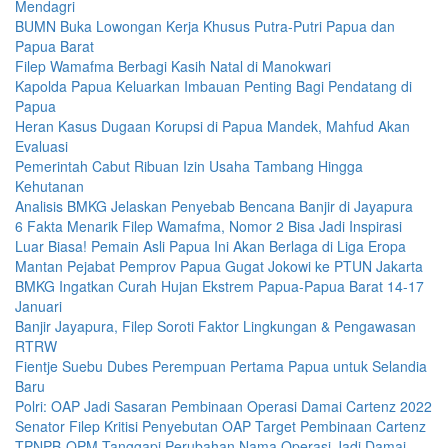
Mendagri
BUMN Buka Lowongan Kerja Khusus Putra-Putri Papua dan
Papua Barat
Filep Wamafma Berbagi Kasih Natal di Manokwari
Kapolda Papua Keluarkan Imbauan Penting Bagi Pendatang di
Papua
Heran Kasus Dugaan Korupsi di Papua Mandek, Mahfud Akan
Evaluasi
Pemerintah Cabut Ribuan Izin Usaha Tambang Hingga
Kehutanan
Analisis BMKG Jelaskan Penyebab Bencana Banjir di Jayapura
6 Fakta Menarik Filep Wamafma, Nomor 2 Bisa Jadi Inspirasi
Luar Biasa! Pemain Asli Papua Ini Akan Berlaga di Liga Eropa
Mantan Pejabat Pemprov Papua Gugat Jokowi ke PTUN Jakarta
BMKG Ingatkan Curah Hujan Ekstrem Papua-Papua Barat 14-17
Januari
Banjir Jayapura, Filep Soroti Faktor Lingkungan & Pengawasan
RTRW
Fientje Suebu Dubes Perempuan Pertama Papua untuk Selandia
Baru
Polri: OAP Jadi Sasaran Pembinaan Operasi Damai Cartenz 2022
Senator Filep Kritisi Penyebutan OAP Target Pembinaan Cartenz
TPNPB-OPM Tanggapi Perubahan Nama Operasi Jadi Damai