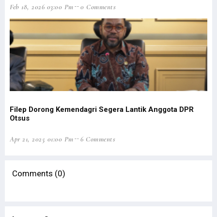
Feb 18, 2026 03:00 Pm
0 Comments
Fi
Filep Dorong Kemendagri Segera Lantik Anggota DPR
Pa
Otsus
Feb
Apr 21, 2025 01:00 Pm
6 Comments
Comments (0)