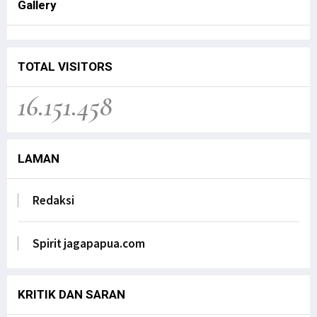
Gallery
Senator FILEP WAMAFMA & Kepala Kanwil
BPN PAPUA BARAT, Bahas Aspirasi
Masyarakat Adat Distrik Masn
TOTAL VISITORS
Jagapapua TV
16.151.458
Kunjungan Kerja Anggota DPD RI, Filep
Wamafma, ke Manokwari Selatan, Fokus
pada Sarana Pendidikan.
Jagapapua TV
LAMAN
Dr. Filep Wamafma; Perlu Evaluasi Total
Kebijakan tentang Otonomi Khusus di
Redaksi
Papua.
Jagapapua TV
Spirit jagapapua.com
Anak Papua Perlu Mendapat Pehatian Untuk
Jadi ASN, Ungkap DR. Filep Wamafma pada
Mendagri di DPD RI
Jagapapua TV
KRITIK DAN SARAN