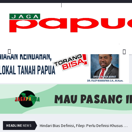
Media Penyambung Aspirasi Rakyat
Simak Opini Senator Filep Soal Cita-Cita Kedamaian di Tanah Papua
Hindari Bias Definisi, Filep: Perlu Definisi Khusus Afiliasi KKB
HEADLINE
NEWS