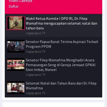
Video Lainnya
Daftar
Wakil Ketua Komite I DPD RI, Dr. Filep
Wamafma mengucapkan selamat natal dan
tahun baru
Jagapapua TV
Senator Papua Barat Terima Aspirasi Terkait
Program PPDM
Jagapapua TV
Senator Filep Wamafma Menghadiri Acara
Pemasangan Seng di Gereja Jemaat GPKAI
Sion Imbai, Mansel
Jagapapua TV
Selamat Natal dan Tahun Baru dari Dr. Filep
Wamafma
Jagapapua TV
Kuliah Umum Metodologi Penelitian Hukum
Jagapapua TV