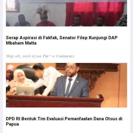
Serap Aspirasi di Fakfak, Senator Filep Kunjungi DAP
Fi
Mbaham Matta
An
May 08, 2026 07:00 Pm
0 Comments
Mar
DPD RI Bentuk Tim Evaluasi Pemanfaatan Dana Otsus di
Pa
Papua
Mar