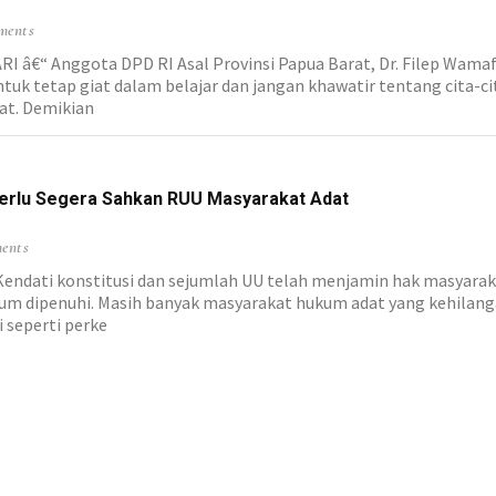
ments
â€“ Anggota DPD RI Asal Provinsi Papua Barat, Dr. Filep Wam
ntuk tetap giat dalam belajar dan jangan khawatir tentang cita-c
aat. Demikian
Perlu Segera Sahkan RUU Masyarakat Adat
ents
ati konstitusi dan sejumlah UU telah menjamin hak masyaraka
lum dipenuhi. Masih banyak masyarakat hukum adat yang kehilang
 seperti perke