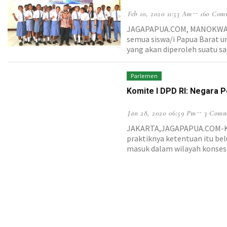
Feb 10, 2020 11:53 Am
160 Com
JAGAPAPUA.COM, MANOKWARI 
semua siswa/i Papua Barat u
yang akan diperoleh suatu s
Parlemen
Komite I DPD RI: Negara 
Jan 28, 2020 06:59 Pm
3 Comm
JAKARTA,JAGAPAPUA.COM-Kend
praktiknya ketentuan itu be
masuk dalam wilayah konsesi