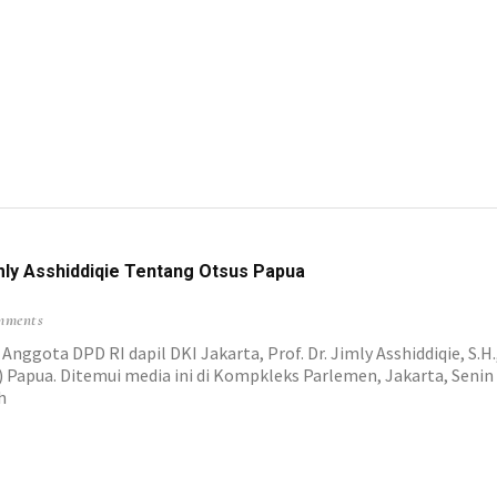
Jimly Asshiddiqie Tentang Otsus Papua
mments
ota DPD RI dapil DKI Jakarta, Prof. Dr. Jimly Asshiddiqie, S.H.,
 Papua. Ditemui media ini di Kompkleks Parlemen, Jakarta, Senin
h