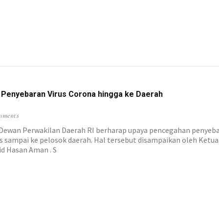
 Penyebaran Virus Corona hingga ke Daerah
mments
wan Perwakilan Daerah RI berharap upaya pencegahan penyebar
us sampai ke pelosok daerah. Hal tersebut disampaikan oleh Ketu
id Hasan Aman . S