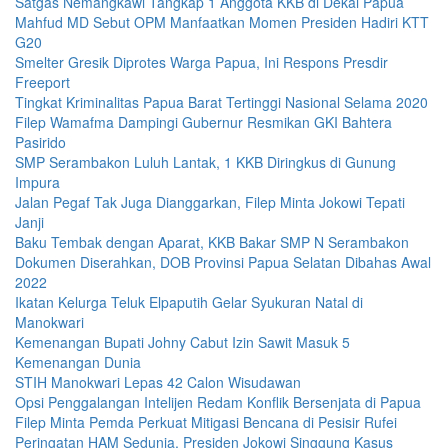
Satgas Nemangkawi Tangkap 1 Anggota KKB di Dekai Papua
Mahfud MD Sebut OPM Manfaatkan Momen Presiden Hadiri KTT
G20
Smelter Gresik Diprotes Warga Papua, Ini Respons Presdir
Freeport
Tingkat Kriminalitas Papua Barat Tertinggi Nasional Selama 2020
Filep Wamafma Dampingi Gubernur Resmikan GKI Bahtera
Pasirido
SMP Serambakon Luluh Lantak, 1 KKB Diringkus di Gunung
Impura
Jalan Pegaf Tak Juga Dianggarkan, Filep Minta Jokowi Tepati
Janji
Baku Tembak dengan Aparat, KKB Bakar SMP N Serambakon
Dokumen Diserahkan, DOB Provinsi Papua Selatan Dibahas Awal
2022
Ikatan Kelurga Teluk Elpaputih Gelar Syukuran Natal di
Manokwari
Kemenangan Bupati Johny Cabut Izin Sawit Masuk 5
Kemenangan Dunia
STIH Manokwari Lepas 42 Calon Wisudawan
Opsi Penggalangan Intelijen Redam Konflik Bersenjata di Papua
Filep Minta Pemda Perkuat Mitigasi Bencana di Pesisir Rufei
Peringatan HAM Sedunia, Presiden Jokowi Singgung Kasus