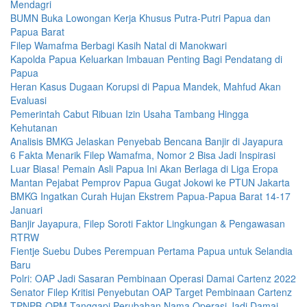
Mendagri
BUMN Buka Lowongan Kerja Khusus Putra-Putri Papua dan
Papua Barat
Filep Wamafma Berbagi Kasih Natal di Manokwari
Kapolda Papua Keluarkan Imbauan Penting Bagi Pendatang di
Papua
Heran Kasus Dugaan Korupsi di Papua Mandek, Mahfud Akan
Evaluasi
Pemerintah Cabut Ribuan Izin Usaha Tambang Hingga
Kehutanan
Analisis BMKG Jelaskan Penyebab Bencana Banjir di Jayapura
6 Fakta Menarik Filep Wamafma, Nomor 2 Bisa Jadi Inspirasi
Luar Biasa! Pemain Asli Papua Ini Akan Berlaga di Liga Eropa
Mantan Pejabat Pemprov Papua Gugat Jokowi ke PTUN Jakarta
BMKG Ingatkan Curah Hujan Ekstrem Papua-Papua Barat 14-17
Januari
Banjir Jayapura, Filep Soroti Faktor Lingkungan & Pengawasan
RTRW
Fientje Suebu Dubes Perempuan Pertama Papua untuk Selandia
Baru
Polri: OAP Jadi Sasaran Pembinaan Operasi Damai Cartenz 2022
Senator Filep Kritisi Penyebutan OAP Target Pembinaan Cartenz
TPNPB-OPM Tanggapi Perubahan Nama Operasi Jadi Damai