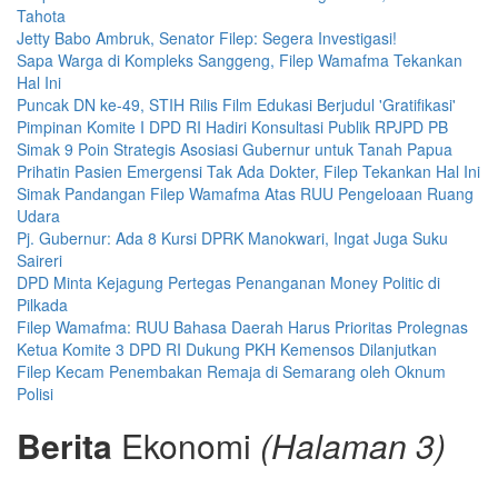
Tahota
Jetty Babo Ambruk, Senator Filep: Segera Investigasi!
Sapa Warga di Kompleks Sanggeng, Filep Wamafma Tekankan
Hal Ini
Puncak DN ke-49, STIH Rilis Film Edukasi Berjudul 'Gratifikasi'
Pimpinan Komite I DPD RI Hadiri Konsultasi Publik RPJPD PB
Simak 9 Poin Strategis Asosiasi Gubernur untuk Tanah Papua
Prihatin Pasien Emergensi Tak Ada Dokter, Filep Tekankan Hal Ini
Simak Pandangan Filep Wamafma Atas RUU Pengeloaan Ruang
Udara
Pj. Gubernur: Ada 8 Kursi DPRK Manokwari, Ingat Juga Suku
Saireri
DPD Minta Kejagung Pertegas Penanganan Money Politic di
Pilkada
Filep Wamafma: RUU Bahasa Daerah Harus Prioritas Prolegnas
Ketua Komite 3 DPD RI Dukung PKH Kemensos Dilanjutkan
Filep Kecam Penembakan Remaja di Semarang oleh Oknum
Polisi
Berita
Ekonomi
(Halaman 3)