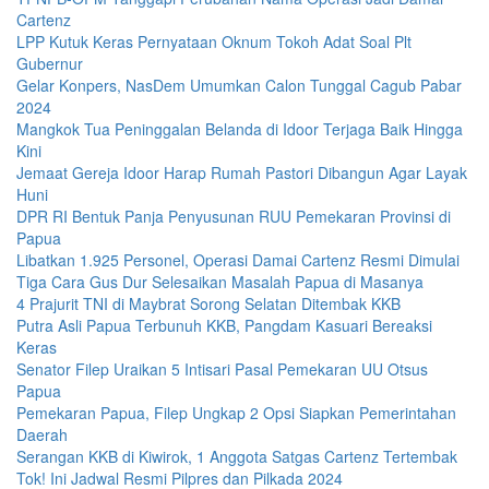
Cartenz
LPP Kutuk Keras Pernyataan Oknum Tokoh Adat Soal Plt
Gubernur
Gelar Konpers, NasDem Umumkan Calon Tunggal Cagub Pabar
2024
Mangkok Tua Peninggalan Belanda di Idoor Terjaga Baik Hingga
Kini
Jemaat Gereja Idoor Harap Rumah Pastori Dibangun Agar Layak
Huni
DPR RI Bentuk Panja Penyusunan RUU Pemekaran Provinsi di
Papua
Libatkan 1.925 Personel, Operasi Damai Cartenz Resmi Dimulai
Tiga Cara Gus Dur Selesaikan Masalah Papua di Masanya
4 Prajurit TNI di Maybrat Sorong Selatan Ditembak KKB
Putra Asli Papua Terbunuh KKB, Pangdam Kasuari Bereaksi
Keras
Senator Filep Uraikan 5 Intisari Pasal Pemekaran UU Otsus
Papua
Pemekaran Papua, Filep Ungkap 2 Opsi Siapkan Pemerintahan
Daerah
Serangan KKB di Kiwirok, 1 Anggota Satgas Cartenz Tertembak
Tok! Ini Jadwal Resmi Pilpres dan Pilkada 2024