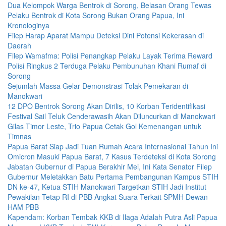
Dua Kelompok Warga Bentrok di Sorong, Belasan Orang Tewas
Pelaku Bentrok di Kota Sorong Bukan Orang Papua, Ini
Kronologinya
Filep Harap Aparat Mampu Deteksi Dini Potensi Kekerasan di
Daerah
Filep Wamafma: Polisi Penangkap Pelaku Layak Terima Reward
Polisi Ringkus 2 Terduga Pelaku Pembunuhan Khani Rumaf di
Sorong
Sejumlah Massa Gelar Demonstrasi Tolak Pemekaran di
Manokwari
12 DPO Bentrok Sorong Akan Dirilis, 10 Korban Teridentifikasi
Festival Sail Teluk Cenderawasih Akan Diluncurkan di Manokwari
Gilas Timor Leste, Trio Papua Cetak Gol Kemenangan untuk
Timnas
Papua Barat Siap Jadi Tuan Rumah Acara Internasional Tahun Ini
Omicron Masuki Papua Barat, 7 Kasus Terdeteksi di Kota Sorong
Jabatan Gubernur di Papua Berakhir Mei, Ini Kata Senator Filep
Gubernur Meletakkan Batu Pertama Pembangunan Kampus STIH
DN ke-47, Ketua STIH Manokwari Targetkan STIH Jadi Institut
Pewakilan Tetap RI di PBB Angkat Suara Terkait SPMH Dewan
HAM PBB
Kapendam: Korban Tembak KKB di Ilaga Adalah Putra Asli Papua