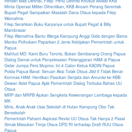
Hindari Bias Definisi, Filep: Perlu Definisi Khusus Afiliasi KKB
Minta Operasi Militer Dihentikan, KKB Ancam Perang Serentak
Bupati Pegaf Sampaikan Masalah Dana Otsus kepada Filep
Wamafma
Filep Serahkan Buku Karyanya untuk Bupati Pegaf & Billy
Mambrasar
Filep Wamafma Bantu Warga Kampung Anggi Gida dengan Bama
Menko Polhukam Paparkan 2 Jenis Kebijakan Pemerintah untuk
Papua
Mahfud MD: Kami Buru Teroris, Bukan Sembarang Orang Papua
Dialog Damai untuk Penyelesaian Pelanggaran HAM di Papua
Gelar Jumpa Pers Muprov, Ini 4 Calon Ketua KADIN Papua
Polda Papua Barat: Seruan Aksi Tolak Otsus Jilid II Tidak Benar
Komnas HAM: Hentikan Pasokan Senjata dan Amunisi ke KBB
Dewan Adat Papua Ajak Pemerintah Dialog Terbuka Bahas UU
Otsus
MRP dan MRPB Ajukan Sengketa Kewenangan Lembaga kepada
MK
Miris, Anak-Anak Usia Sekolah di Hutan Kampung Obo Tak
Bersekolah
Pemerintah Pahami Aspirasi Revisi UU Otsus Tak Hanya 2 Pasal
Simak Masukan Timja Otsus DPD RI terhadap Draft RUU Otsus
Papua