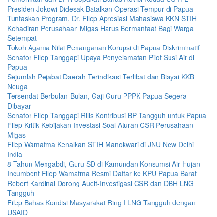
Presiden Jokowi Didesak Batalkan Operasi Tempur di Papua
Tuntaskan Program, Dr. Filep Apresiasi Mahasiswa KKN STIH
Kehadiran Perusahaan Migas Harus Bermanfaat Bagi Warga
Setempat
Tokoh Agama Nilai Penanganan Korupsi di Papua Diskriminatif
Senator Filep Tanggapi Upaya Penyelamatan Pilot Susi Air di
Papua
Sejumlah Pejabat Daerah Terindikasi Terlibat dan Biayai KKB
Nduga
Tersendat Berbulan-Bulan, Gaji Guru PPPK Papua Segera
Dibayar
Senator Filep Tanggapi Rilis Kontribusi BP Tangguh untuk Papua
Filep Kritik Kebijakan Investasi Soal Aturan CSR Perusahaan
Migas
Filep Wamafma Kenalkan STIH Manokwari di JNU New Delhi
India
8 Tahun Mengabdi, Guru SD di Kamundan Konsumsi Air Hujan
Incumbent Filep Wamafma Resmi Daftar ke KPU Papua Barat
Robert Kardinal Dorong Audit-Investigasi CSR dan DBH LNG
Tangguh
Filep Bahas Kondisi Masyarakat Ring I LNG Tangguh dengan
USAID