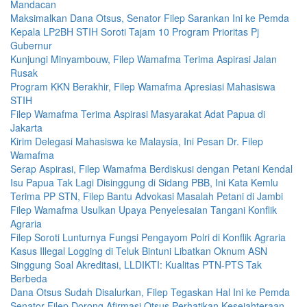
Mandacan
Maksimalkan Dana Otsus, Senator Filep Sarankan Ini ke Pemda
Kepala LP2BH STIH Soroti Tajam 10 Program Prioritas Pj
Gubernur
Kunjungi Minyambouw, Filep Wamafma Terima Aspirasi Jalan
Rusak
Program KKN Berakhir, Filep Wamafma Apresiasi Mahasiswa
STIH
Filep Wamafma Terima Aspirasi Masyarakat Adat Papua di
Jakarta
Kirim Delegasi Mahasiswa ke Malaysia, Ini Pesan Dr. Filep
Wamafma
Serap Aspirasi, Filep Wamafma Berdiskusi dengan Petani Kendal
Isu Papua Tak Lagi Disinggung di Sidang PBB, Ini Kata Kemlu
Terima PP STN, Filep Bantu Advokasi Masalah Petani di Jambi
Filep Wamafma Usulkan Upaya Penyelesaian Tangani Konflik
Agraria
Filep Soroti Lunturnya Fungsi Pengayom Polri di Konflik Agraria
Kasus Illegal Logging di Teluk Bintuni Libatkan Oknum ASN
Singgung Soal Akreditasi, LLDIKTI: Kualitas PTN-PTS Tak
Berbeda
Dana Otsus Sudah Disalurkan, Filep Tegaskan Hal Ini ke Pemda
Senator Filep Dorong Afirmasi Otsus Perhatikan Kesejahteraan