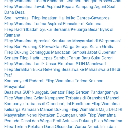
Filep Wamafma Tiba di Kaimana, Disambut dengan Prosesi Adat
Filep Wamafma Jawab Aspirasi Kepala Kampung Arguni Soal
Dana Desa
Soal Investasi, Filep Ingatkan Hal Ini ke Capres-Cawapres
Filep Wamafma Terima Aspirasi Pencaker di Kaimana
Filep Hadiri Ibadah Syukur Bersama Keluarga Besar Byak di
Kaimana
Filep Wamafma Apresiasi Kerukunan Masyarakat di Warpramasi
Filep Beri Peluang 3 Perwakilan Warga Serayu Kuliah Gratis
Filep Dukung Dominggus Mandacan Kembali Jabat Gubernur
Senator Filep Hadiri Lepas Sambut Tahun Baru Suku Doreri
Filep Wamafma Lantik Unsur Pimpinan STIH Manokwari
Filep Serahkan Buku Rekening Beasiswa ke Mahasiswa STIH di
Prafi
Kampanye di Padarni, Filep Wamafma Terima Keluhan
Masyarakat
Beasiswa SUP Nunggak, Senator Filep Berikan Pandangannya
Filep Wamafma Gelar Kampanye Terbatas di Oransbari Mansel
Kampanye Terbatas di Oransbari, Ini Komitmen Filep Wamafma
Keluarga Kamasan Mansel Dukung Filep Wamafma Maju DPD RI
Masyarakat Nenei Nyatakan Dukungan untuk Filep Wamafma
Pemuda Desai dan Warga Prafi Antusias Dukung Filep Wamafma
Filep Terima Keluhan Dana Otsus dari Warga Nenei, Isim dan