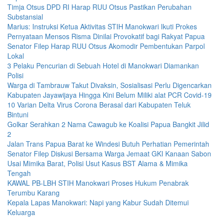
Timja Otsus DPD RI Harap RUU Otsus Pastikan Perubahan
Substansial
Marius: Instruksi Ketua Aktivitas STIH Manokwari Ikuti Prokes
Pernyataan Mensos Risma Dinilai Provokatif bagi Rakyat Papua
Senator Filep Harap RUU Otsus Akomodir Pembentukan Parpol
Lokal
3 Pelaku Pencurian di Sebuah Hotel di Manokwari Diamankan
Polisi
Warga di Tambrauw Takut Divaksin, Sosialisasi Perlu Digencarkan
Kabupaten Jayawijaya Hingga Kini Belum Miliki alat PCR Covid-19
10 Varian Delta Virus Corona Berasal dari Kabupaten Teluk
Bintuni
Golkar Serahkan 2 Nama Cawagub ke Koalisi Papua Bangkit Jilid
2
Jalan Trans Papua Barat ke Windesi Butuh Perhatian Pemerintah
Senator Filep Diskusi Bersama Warga Jemaat GKI Kanaan Sabon
Usai Mimika Barat, Polisi Usut Kasus BST Alama & Mimika
Tengah
KAWAL PB-LBH STIH Manokwari Proses Hukum Penabrak
Terumbu Karang
Kepala Lapas Manokwari: Napi yang Kabur Sudah Ditemui
Keluarga