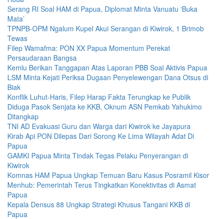
Serang RI Soal HAM di Papua, Diplomat Minta Vanuatu ‘Buka
Mata’
TPNPB-OPM Ngalum Kupel Akui Serangan di Kiwirok, 1 Brimob
Tewas
Filep Wamafma: PON XX Papua Momentum Perekat
Persaudaraan Bangsa
Kemlu Berikan Tanggapan Atas Laporan PBB Soal Aktivis Papua
LSM Minta Kejati Periksa Dugaan Penyelewengan Dana Otsus di
Biak
Konflik Luhut-Haris, Filep Harap Fakta Terungkap ke Publik
Diduga Pasok Senjata ke KKB, Oknum ASN Pemkab Yahukimo
Ditangkap
TNI AD Evakuasi Guru dan Warga dari Kiwirok ke Jayapura
Kirab Api PON Dilepas Dari Sorong Ke Lima Wilayah Adat Di
Papua
GAMKI Papua Minta Tindak Tegas Pelaku Penyerangan di
Kiwirok
Komnas HAM Papua Ungkap Temuan Baru Kasus Posramil Kisor
Menhub: Pemerintah Terus Tingkatkan Konektivitas di Asmat
Papua
Kepala Densus 88 Ungkap Strategi Khusus Tangani KKB di
Papua