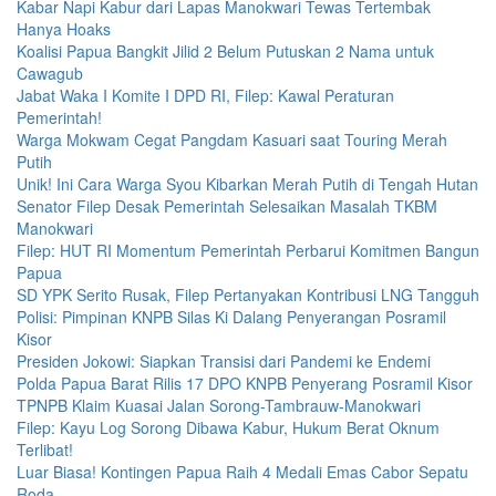
Kabar Napi Kabur dari Lapas Manokwari Tewas Tertembak
Hanya Hoaks
Koalisi Papua Bangkit Jilid 2 Belum Putuskan 2 Nama untuk
Cawagub
Jabat Waka I Komite I DPD RI, Filep: Kawal Peraturan
Pemerintah!
Warga Mokwam Cegat Pangdam Kasuari saat Touring Merah
Putih
Unik! Ini Cara Warga Syou Kibarkan Merah Putih di Tengah Hutan
Senator Filep Desak Pemerintah Selesaikan Masalah TKBM
Manokwari
Filep: HUT RI Momentum Pemerintah Perbarui Komitmen Bangun
Papua
SD YPK Serito Rusak, Filep Pertanyakan Kontribusi LNG Tangguh
Polisi: Pimpinan KNPB Silas Ki Dalang Penyerangan Posramil
Kisor
Presiden Jokowi: Siapkan Transisi dari Pandemi ke Endemi
Polda Papua Barat Rilis 17 DPO KNPB Penyerang Posramil Kisor
TPNPB Klaim Kuasai Jalan Sorong-Tambrauw-Manokwari
Filep: Kayu Log Sorong Dibawa Kabur, Hukum Berat Oknum
Terlibat!
Luar Biasa! Kontingen Papua Raih 4 Medali Emas Cabor Sepatu
Roda