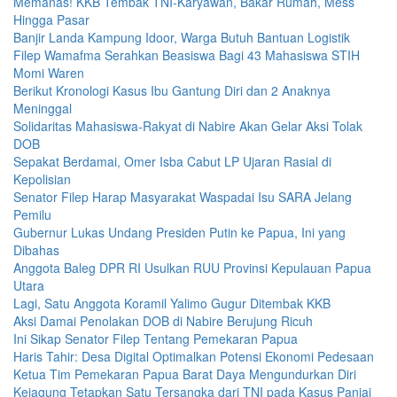
Memanas! KKB Tembak TNI-Karyawan, Bakar Rumah, Mess
Hingga Pasar
Banjir Landa Kampung Idoor, Warga Butuh Bantuan Logistik
Filep Wamafma Serahkan Beasiswa Bagi 43 Mahasiswa STIH
Momi Waren
Berikut Kronologi Kasus Ibu Gantung Diri dan 2 Anaknya
Meninggal
Solidaritas Mahasiswa-Rakyat di Nabire Akan Gelar Aksi Tolak
DOB
Sepakat Berdamai, Omer Isba Cabut LP Ujaran Rasial di
Kepolisian
Senator Filep Harap Masyarakat Waspadai Isu SARA Jelang
Pemilu
Gubernur Lukas Undang Presiden Putin ke Papua, Ini yang
Dibahas
Anggota Baleg DPR RI Usulkan RUU Provinsi Kepulauan Papua
Utara
Lagi, Satu Anggota Koramil Yalimo Gugur Ditembak KKB
Aksi Damai Penolakan DOB di Nabire Berujung Ricuh
Ini Sikap Senator Filep Tentang Pemekaran Papua
Haris Tahir: Desa Digital Optimalkan Potensi Ekonomi Pedesaan
Ketua Tim Pemekaran Papua Barat Daya Mengundurkan Diri
Kejagung Tetapkan Satu Tersangka dari TNI pada Kasus Paniai