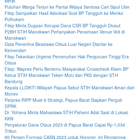
Berat
Puluhan Warga Terjun ke Pantai Wijaya Sentosa Cari Siput Uter
Filep Sampaikan Hasil Advokasi Soal BP Tangguh ke Menko
Polhukam
Filep Minta Dugaan Korupsi Dana CSR BP Tangguh Diusut
P2BH STIH Manokwari Pertanyakan Penamaan Venue Voli di
Manokwari
Data Penerima Beasiswa Otsus Luar Negeri Diantar ke
Kemendari
Filep Tekankan Urgensi Pemenuhan Hak Perguruan Tinggi Era
Otsus
Filep: Wapres Perlu Bertemu Masyarakat Crosscheck Klaim BP
Ketua STIH Manokwari Teken MoU dan PKS dengan STH
Bandung
Kepala LLDIKTI Wilayah Papua Sebut STIH Manokwari Aman dari
Monev
Perpres RIPP Muat 6 Strategi, Papua Barat Siapkan Pergub
DPRK
Dr. Yohana Minta Mahasiswa STIH Pahami Adat Saat di Lokasi
KKN
Penyaluran Dana Otsus 2023 di Papua Barat Capai Rp 1,034
Triliun
80 Persen Formasi CASN 2023 untuk Honorer, Ini Rinciannya