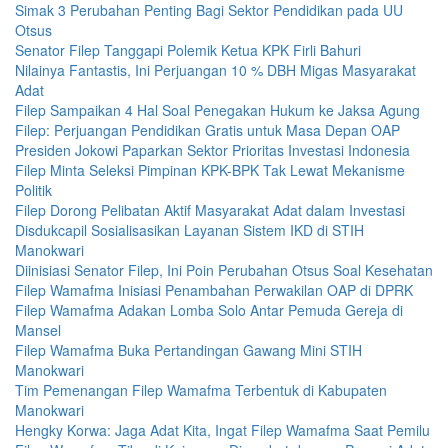
Simak 3 Perubahan Penting Bagi Sektor Pendidikan pada UU
Otsus
Senator Filep Tanggapi Polemik Ketua KPK Firli Bahuri
Nilainya Fantastis, Ini Perjuangan 10 % DBH Migas Masyarakat
Adat
Filep Sampaikan 4 Hal Soal Penegakan Hukum ke Jaksa Agung
Filep: Perjuangan Pendidikan Gratis untuk Masa Depan OAP
Presiden Jokowi Paparkan Sektor Prioritas Investasi Indonesia
Filep Minta Seleksi Pimpinan KPK-BPK Tak Lewat Mekanisme
Politik
Filep Dorong Pelibatan Aktif Masyarakat Adat dalam Investasi
Disdukcapil Sosialisasikan Layanan Sistem IKD di STIH
Manokwari
Diinisiasi Senator Filep, Ini Poin Perubahan Otsus Soal Kesehatan
Filep Wamafma Inisiasi Penambahan Perwakilan OAP di DPRK
Filep Wamafma Adakan Lomba Solo Antar Pemuda Gereja di
Mansel
Filep Wamafma Buka Pertandingan Gawang Mini STIH
Manokwari
Tim Pemenangan Filep Wamafma Terbentuk di Kabupaten
Manokwari
Hengky Korwa: Jaga Adat Kita, Ingat Filep Wamafma Saat Pemilu