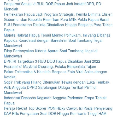
Paripurna Setujui 3 RUU DOB Papua Jadi Inisiatif DPR, PD
Menolak
Pemekaran Papua Jadi Program Strategis, Pemilu Diminta Efisien
Gubernur dan Kapolda Resmikan Pura Milik Polda Papua Barat
RUU Pemekaran Diminta Dibatalkan Hingga Respons Para Tokoh
Papua
Majelis Rakyat Papua Temui Menko Polhukam, Ini yang Dibahas
Kapolda Koordinasi dengan Bareskrim Soal Tambang Ilegal
Manokwari
Filep Pertanyakan Kinerja Aparat Soal Tambang Ilegal di
Manokwari
DPR RI Targetkan 3 RUU DOB Papua Disahkan Juni 2022
Posramil di Maybrat Diserang, Pelaku Bersenjata Tajam
Pakar Telematika & Kominfo Respons Foto Viral Anies dengan
Koteka
Sopir Truk yang Hilang Ditemukan Tewas dengan Luka Tembak
Adik Anggota DPRD Sarolangun Diduga Terlibat PETI di
Manokwari
Indonesia Respons Kegiatan Anggota Parlemen Eropa Terkait
Papua
Persija Rekrut Top Skorer PON Ricky Cawor, Isi Posisi Penyerang
DAP Rilis Pernyataan Soal DOB Hingga Komisaris Tinggi HAM