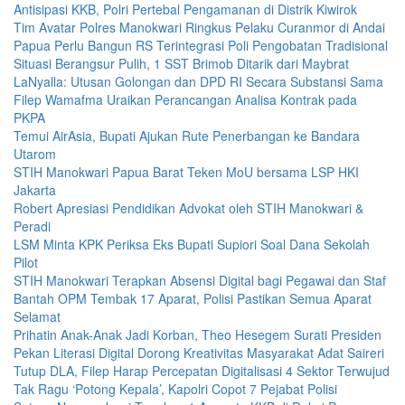
Antisipasi KKB, Polri Pertebal Pengamanan di Distrik Kiwirok
Tim Avatar Polres Manokwari Ringkus Pelaku Curanmor di Andai
Papua Perlu Bangun RS Terintegrasi Poli Pengobatan Tradisional
Situasi Berangsur Pulih, 1 SST Brimob Ditarik dari Maybrat
LaNyalla: Utusan Golongan dan DPD RI Secara Substansi Sama
Filep Wamafma Uraikan Perancangan Analisa Kontrak pada
PKPA
Temui AirAsia, Bupati Ajukan Rute Penerbangan ke Bandara
Utarom
STIH Manokwari Papua Barat Teken MoU bersama LSP HKI
Jakarta
Robert Apresiasi Pendidikan Advokat oleh STIH Manokwari &
Peradi
LSM Minta KPK Periksa Eks Bupati Supiori Soal Dana Sekolah
Pilot
STIH Manokwari Terapkan Absensi Digital bagi Pegawai dan Staf
Bantah OPM Tembak 17 Aparat, Polisi Pastikan Semua Aparat
Selamat
Prihatin Anak-Anak Jadi Korban, Theo Hesegem Surati Presiden
Pekan Literasi Digital Dorong Kreativitas Masyarakat Adat Saireri
Tutup DLA, Filep Harap Percepatan Digitalisasi 4 Sektor Terwujud
Tak Ragu ‘Potong Kepala’, Kapolri Copot 7 Pejabat Polisi