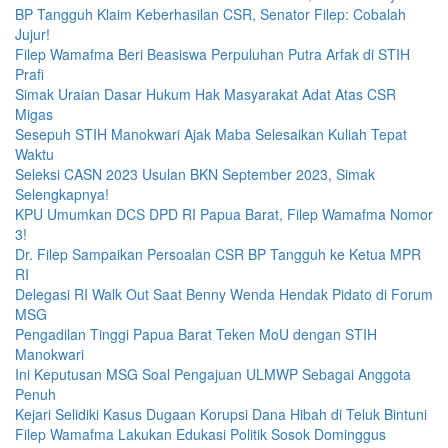
BP Tangguh Klaim Keberhasilan CSR, Senator Filep: Cobalah
Jujur!
Filep Wamafma Beri Beasiswa Perpuluhan Putra Arfak di STIH
Prafi
Simak Uraian Dasar Hukum Hak Masyarakat Adat Atas CSR
Migas
Sesepuh STIH Manokwari Ajak Maba Selesaikan Kuliah Tepat
Waktu
Seleksi CASN 2023 Usulan BKN September 2023, Simak
Selengkapnya!
KPU Umumkan DCS DPD RI Papua Barat, Filep Wamafma Nomor
3!
Dr. Filep Sampaikan Persoalan CSR BP Tangguh ke Ketua MPR
RI
Delegasi RI Walk Out Saat Benny Wenda Hendak Pidato di Forum
MSG
Pengadilan Tinggi Papua Barat Teken MoU dengan STIH
Manokwari
Ini Keputusan MSG Soal Pengajuan ULMWP Sebagai Anggota
Penuh
Kejari Selidiki Kasus Dugaan Korupsi Dana Hibah di Teluk Bintuni
Filep Wamafma Lakukan Edukasi Politik Sosok Dominggus