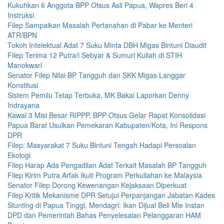
Kukuhkan 6 Anggota BPP Otsus Asli Papua, Wapres Beri 4
Instruksi
Filep Sampaikan Masalah Pertanahan di Pabar ke Menteri
ATR/BPN
Tokoh Intelektual Adat 7 Suku Minta DBH Migas Bintuni Diaudit
Filep Terima 12 Putra/i Sebyar & Sumuri Kuliah di STIH
Manokwari
Senator Filep Nilai BP Tangguh dan SKK Migas Langgar
Konstitusi
Sistem Pemilu Tetap Terbuka, MK Bakal Laporkan Denny
Indrayana
Kawal 3 Misi Besar RIPPP, BPP Otsus Gelar Rapat Konsolidasi
Papua Barat Usulkan Pemekaran Kabupaten/Kota, Ini Respons
DPR
Filep: Masyarakat 7 Suku Bintuni Tengah Hadapi Persoalan
Ekologi
Filep Harap Ada Pengadilan Adat Terkait Masalah BP Tangguh
Filep Kirim Putra Arfak Ikuti Program Perkuliahan ke Malaysia
Senator Filep Dorong Kewenangan Kejaksaan Diperkuat
Filep Kritik Mekanisme DPR Setujui Perpanjangan Jabatan Kades
Stunting di Papua Tinggi, Mendagri: Ikan Dijual Beli Mie Instan
DPD dan Pemerintah Bahas Penyelesaian Pelanggaran HAM