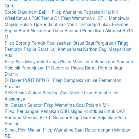
Guru
Soroti Statement Bahlil, Filep Wamafma Tegaskan Hal Ini!
Wakil Ketua LPSK Temui Dr. Filep Wamafma di STIH Manokwari
Majelis Hakim Tipikor Jatuhkan Vonis Terhadap Lukas Enembe
Papua Barat Alokasikan Dana Bantuan Pendidikan Afirmasi Rp35
M
Filep Dorong Pemda Realisasikan Otsus Bagi Perguruan Tinggi
Pemprov Papua Barat Kaji Kompensasi Karbon Bagi Masyarakat
Adat
Filep Ajak Masyarakat Jaga Pulau Mansinam Bebas dari Sampah
Polemik Penunjukan Pj Gubernur Papua Barat, Permendagri
Dikritik
Di Raker PURT DPD RI, Filep Sampaikan ini ke Pemerintah
Provinsi
KPK Resmi Ajukan Banding Atas Vonis Lukas Enembe, Ini
Alasannya
Ini Catatan Senator Filep Wamafma Soal Polemik MK
Filep: Perjuangan Kenaikan DBH Migas Kontribusi untuk OAP
Bertemu Mendes PDTT, Senator Filep Usulkan Sejumlah Poin
Penting
Simak Poin Usulan Filep Wamafma Saat Raker dengan Menpan
RB