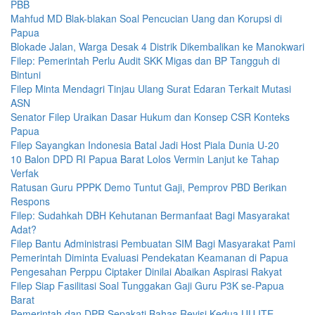
PBB
Mahfud MD Blak-blakan Soal Pencucian Uang dan Korupsi di
Papua
Blokade Jalan, Warga Desak 4 Distrik Dikembalikan ke Manokwari
Filep: Pemerintah Perlu Audit SKK Migas dan BP Tangguh di
Bintuni
Filep Minta Mendagri Tinjau Ulang Surat Edaran Terkait Mutasi
ASN
Senator Filep Uraikan Dasar Hukum dan Konsep CSR Konteks
Papua
Filep Sayangkan Indonesia Batal Jadi Host Piala Dunia U-20
10 Balon DPD RI Papua Barat Lolos Vermin Lanjut ke Tahap
Verfak
Ratusan Guru PPPK Demo Tuntut Gaji, Pemprov PBD Berikan
Respons
Filep: Sudahkah DBH Kehutanan Bermanfaat Bagi Masyarakat
Adat?
Filep Bantu Administrasi Pembuatan SIM Bagi Masyarakat Pami
Pemerintah Diminta Evaluasi Pendekatan Keamanan di Papua
Pengesahan Perppu Ciptaker Dinilai Abaikan Aspirasi Rakyat
Filep Siap Fasilitasi Soal Tunggakan Gaji Guru P3K se-Papua
Barat
Pemerintah dan DPR Sepakati Bahas Revisi Kedua UU ITE