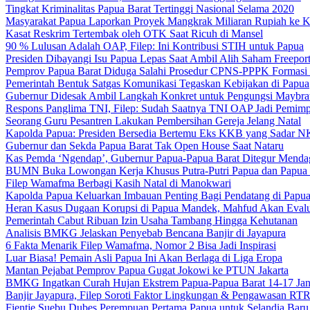
Tingkat Kriminalitas Papua Barat Tertinggi Nasional Selama 2020
Masyarakat Papua Laporkan Proyek Mangkrak Miliaran Rupiah ke
Kasat Reskrim Tertembak oleh OTK Saat Ricuh di Mansel
90 % Lulusan Adalah OAP, Filep: Ini Kontribusi STIH untuk Papua
Presiden Dibayangi Isu Papua Lepas Saat Ambil Alih Saham Freepor
Pemprov Papua Barat Diduga Salahi Prosedur CPNS-PPPK Formasi
Pemerintah Bentuk Satgas Komunikasi Tegaskan Kebijakan di Papua
Gubernur Didesak Ambil Langkah Konkret untuk Pengungsi Maybra
Respons Panglima TNI, Filep: Sudah Saatnya TNI OAP Jadi Pemimp
Seorang Guru Pesantren Lakukan Pembersihan Gereja Jelang Natal
Kapolda Papua: Presiden Bersedia Bertemu Eks KKB yang Sadar 
Gubernur dan Sekda Papua Barat Tak Open House Saat Nataru
Kas Pemda ‘Ngendap’, Gubernur Papua-Papua Barat Ditegur Menda
BUMN Buka Lowongan Kerja Khusus Putra-Putri Papua dan Papua 
Filep Wamafma Berbagi Kasih Natal di Manokwari
Kapolda Papua Keluarkan Imbauan Penting Bagi Pendatang di Papu
Heran Kasus Dugaan Korupsi di Papua Mandek, Mahfud Akan Evalu
Pemerintah Cabut Ribuan Izin Usaha Tambang Hingga Kehutanan
Analisis BMKG Jelaskan Penyebab Bencana Banjir di Jayapura
6 Fakta Menarik Filep Wamafma, Nomor 2 Bisa Jadi Inspirasi
Luar Biasa! Pemain Asli Papua Ini Akan Berlaga di Liga Eropa
Mantan Pejabat Pemprov Papua Gugat Jokowi ke PTUN Jakarta
BMKG Ingatkan Curah Hujan Ekstrem Papua-Papua Barat 14-17 Jan
Banjir Jayapura, Filep Soroti Faktor Lingkungan & Pengawasan R
Fientje Suebu Dubes Perempuan Pertama Papua untuk Selandia Baru