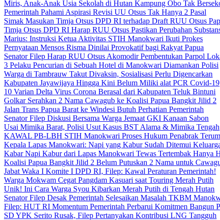
Miris, Anak-Anak Usia Sekolah di Hutan Kampung Obo Tak Bersek
Pemerintah Pahami Aspirasi Revisi UU Otsus Tak Hanya 2 Pasal
Simak Masukan Timja Otsus DPD RI terhadap Draft RUU Otsus Pa
Timja Otsus DPD RI Harap RUU Otsus Pastikan Perubahan Substans
Marius: Instruksi Ketua Aktivitas STIH Manokwari Ikuti Prokes
Pernyataan Mensos Risma Dinilai Provokatif bagi Rakyat Papua
Senator Filep Harap RUU Otsus Akomodir Pembentukan Parpol Lok
3 Pelaku Pencurian di Sebuah Hotel di Manokwari Diamankan Polisi
Warga di Tambrauw Takut Divaksin, Sosialisasi Perlu Digencarkan
Kabupaten Jayawijaya Hingga Kini Belum Miliki alat PCR Covid-19
10 Varian Delta Virus Corona Berasal dari Kabupaten Teluk Bintuni
Golkar Serahkan 2 Nama Cawagub ke Koalisi Papua Bangkit Jilid 2
Jalan Trans Papua Barat ke Windesi Butuh Perhatian Pemerintah
Senator Filep Diskusi Bersama Warga Jemaat GKI Kanaan Sabon
Usai Mimika Barat, Polisi Usut Kasus BST Alama & Mimika Tengah
KAWAL PB-LBH STIH Manokwari Proses Hukum Penabrak Terum
Kepala Lapas Manokwari: Napi yang Kabur Sudah Ditemui Keluarg
Kabar Napi Kabur dari Lapas Manokwari Tewas Tertembak Hanya 
Koalisi Papua Bangkit Jilid 2 Belum Putuskan 2 Nama untuk Cawag
Jabat Waka I Komite I DPD RI, Filep: Kawal Peraturan Pemerintah!
Warga Mokwam Cegat Pangdam Kasuari saat Touring Merah Putih
Unik! Ini Cara Warga Syou Kibarkan Merah Putih di Tengah Hutan
Senator Filep Desak Pemerintah Selesaikan Masalah TKBM Manokw
Filep: HUT RI Momentum Pemerintah Perbarui Komitmen Bangun 
SD YPK Serito Rusak, Filep Pertanyakan Kontribusi LNG Tangguh