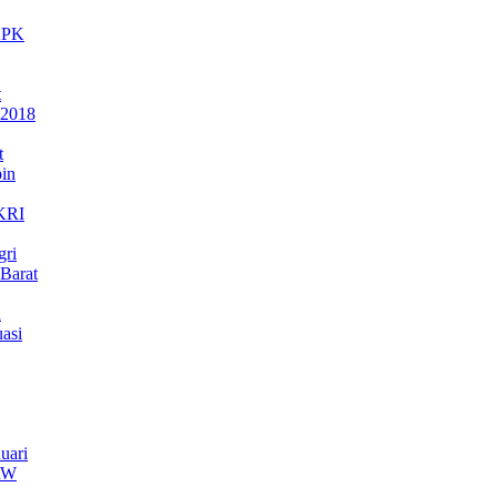
 KPK
t
 2018
t
in
NKRI
gri
Barat
a
asi
uari
TRW