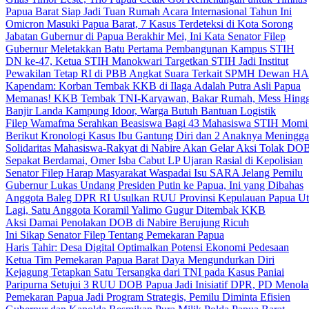
Papua Barat Siap Jadi Tuan Rumah Acara Internasional Tahun Ini
Omicron Masuki Papua Barat, 7 Kasus Terdeteksi di Kota Sorong
Jabatan Gubernur di Papua Berakhir Mei, Ini Kata Senator Filep
Gubernur Meletakkan Batu Pertama Pembangunan Kampus STIH
DN ke-47, Ketua STIH Manokwari Targetkan STIH Jadi Institut
Pewakilan Tetap RI di PBB Angkat Suara Terkait SPMH Dewan 
Kapendam: Korban Tembak KKB di Ilaga Adalah Putra Asli Papua
Memanas! KKB Tembak TNI-Karyawan, Bakar Rumah, Mess Hingg
Banjir Landa Kampung Idoor, Warga Butuh Bantuan Logistik
Filep Wamafma Serahkan Beasiswa Bagi 43 Mahasiswa STIH Momi
Berikut Kronologi Kasus Ibu Gantung Diri dan 2 Anaknya Meningga
Solidaritas Mahasiswa-Rakyat di Nabire Akan Gelar Aksi Tolak DO
Sepakat Berdamai, Omer Isba Cabut LP Ujaran Rasial di Kepolisian
Senator Filep Harap Masyarakat Waspadai Isu SARA Jelang Pemilu
Gubernur Lukas Undang Presiden Putin ke Papua, Ini yang Dibahas
Anggota Baleg DPR RI Usulkan RUU Provinsi Kepulauan Papua Ut
Lagi, Satu Anggota Koramil Yalimo Gugur Ditembak KKB
Aksi Damai Penolakan DOB di Nabire Berujung Ricuh
Ini Sikap Senator Filep Tentang Pemekaran Papua
Haris Tahir: Desa Digital Optimalkan Potensi Ekonomi Pedesaan
Ketua Tim Pemekaran Papua Barat Daya Mengundurkan Diri
Kejagung Tetapkan Satu Tersangka dari TNI pada Kasus Paniai
Paripurna Setujui 3 RUU DOB Papua Jadi Inisiatif DPR, PD Menol
Pemekaran Papua Jadi Program Strategis, Pemilu Diminta Efisien