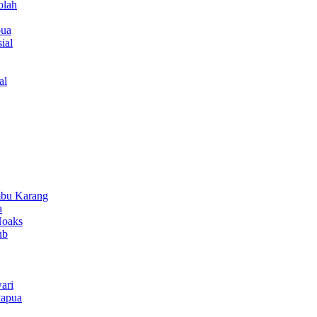
olah
pua
ial
al
bu Karang
a
Hoaks
ub
ari
Papua