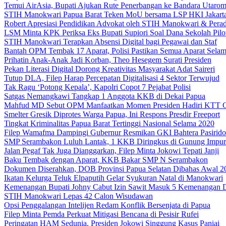
Temui AirAsia, Bupati Ajukan Rute Penerbangan ke Bandara Utaro
STIH Manokwari Papua Barat Teken MoU bersama LSP HKI Jakart
Robert Apresiasi Pendidikan Advokat oleh STIH Manokwari & Perad
LSM Minta KPK Periksa Eks Bupati Supiori Soal Dana Sekolah Pilo
STIH Manokwari Terapkan Absensi Digital bagi Pegawai dan Staf
Bantah OPM Tembak 17 Aparat, Polisi Pastikan Semua Aparat Selam
Prihatin Anak-Anak Jadi Korban, Theo Hesegem Surati Presiden
Pekan Literasi Digital Dorong Kreativitas Masyarakat Adat Saireri
Tutup DLA, Filep Harap Percepatan Digitalisasi 4 Sektor Terwujud
Tak Ragu ‘Potong Kepala’, Kapolri Copot 7 Pejabat Polisi
Satgas Nemangkawi Tangkap 1 Anggota KKB di Dekai Papua
Mahfud MD Sebut OPM Manfaatkan Momen Presiden Hadiri KTT 
Smelter Gresik Diprotes Warga Papua, Ini Respons Presdir Freeport
Tingkat Kriminalitas Papua Barat Tertinggi Nasional Selama 2020
Filep Wamafma Dampingi Gubernur Resmikan GKI Bahtera Pasirido
SMP Serambakon Luluh Lantak, 1 KKB Diringkus di Gunung Impur
Jalan Pegaf Tak Juga Dianggarkan, Filep Minta Jokowi Tepati Janji
Baku Tembak dengan Aparat, KKB Bakar SMP N Serambakon
Dokumen Diserahkan, DOB Provinsi Papua Selatan Dibahas Awal 2
Ikatan Kelurga Teluk Elpaputih Gelar Syukuran Natal di Manokwari
Kemenangan Bupati Johny Cabut Izin Sawit Masuk 5 Kemenangan 
STIH Manokwari Lepas 42 Calon Wisudawan
Opsi Penggalangan Intelijen Redam Konflik Bersenjata di Papua
Filep Minta Pemda Perkuat Mitigasi Bencana di Pesisir Rufei
Peringatan HAM Sedunia, Presiden Jokowi Singgung Kasus Paniai