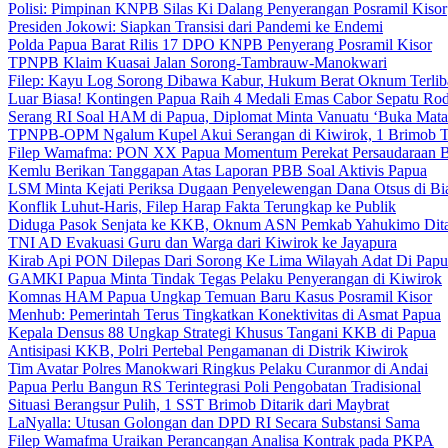
Polisi: Pimpinan KNPB Silas Ki Dalang Penyerangan Posramil Kisor
Presiden Jokowi: Siapkan Transisi dari Pandemi ke Endemi
Polda Papua Barat Rilis 17 DPO KNPB Penyerang Posramil Kisor
TPNPB Klaim Kuasai Jalan Sorong-Tambrauw-Manokwari
Filep: Kayu Log Sorong Dibawa Kabur, Hukum Berat Oknum Terlib
Luar Biasa! Kontingen Papua Raih 4 Medali Emas Cabor Sepatu Ro
Serang RI Soal HAM di Papua, Diplomat Minta Vanuatu ‘Buka Mata
TPNPB-OPM Ngalum Kupel Akui Serangan di Kiwirok, 1 Brimob 
Filep Wamafma: PON XX Papua Momentum Perekat Persaudaraan 
Kemlu Berikan Tanggapan Atas Laporan PBB Soal Aktivis Papua
LSM Minta Kejati Periksa Dugaan Penyelewengan Dana Otsus di Bi
Konflik Luhut-Haris, Filep Harap Fakta Terungkap ke Publik
Diduga Pasok Senjata ke KKB, Oknum ASN Pemkab Yahukimo Dit
TNI AD Evakuasi Guru dan Warga dari Kiwirok ke Jayapura
Kirab Api PON Dilepas Dari Sorong Ke Lima Wilayah Adat Di Papu
GAMKI Papua Minta Tindak Tegas Pelaku Penyerangan di Kiwirok
Komnas HAM Papua Ungkap Temuan Baru Kasus Posramil Kisor
Menhub: Pemerintah Terus Tingkatkan Konektivitas di Asmat Papua
Kepala Densus 88 Ungkap Strategi Khusus Tangani KKB di Papua
Antisipasi KKB, Polri Pertebal Pengamanan di Distrik Kiwirok
Tim Avatar Polres Manokwari Ringkus Pelaku Curanmor di Andai
Papua Perlu Bangun RS Terintegrasi Poli Pengobatan Tradisional
Situasi Berangsur Pulih, 1 SST Brimob Ditarik dari Maybrat
LaNyalla: Utusan Golongan dan DPD RI Secara Substansi Sama
Filep Wamafma Uraikan Perancangan Analisa Kontrak pada PKPA