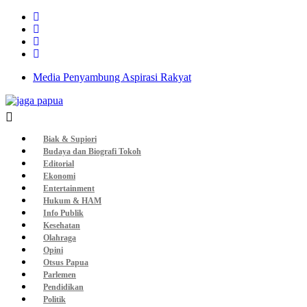
Media Penyambung Aspirasi Rakyat
Biak & Supiori
Budaya dan Biografi Tokoh
Editorial
Ekonomi
Entertainment
Hukum & HAM
Info Publik
Kesehatan
Olahraga
Opini
Otsus Papua
Parlemen
Pendidikan
Politik