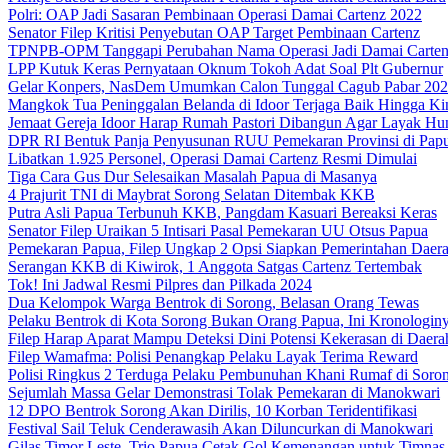
Polri: OAP Jadi Sasaran Pembinaan Operasi Damai Cartenz 2022
Senator Filep Kritisi Penyebutan OAP Target Pembinaan Cartenz
TPNPB-OPM Tanggapi Perubahan Nama Operasi Jadi Damai Carte
LPP Kutuk Keras Pernyataan Oknum Tokoh Adat Soal Plt Gubernur
Gelar Konpers, NasDem Umumkan Calon Tunggal Cagub Pabar 20
Mangkok Tua Peninggalan Belanda di Idoor Terjaga Baik Hingga Ki
Jemaat Gereja Idoor Harap Rumah Pastori Dibangun Agar Layak Hu
DPR RI Bentuk Panja Penyusunan RUU Pemekaran Provinsi di Pap
Libatkan 1.925 Personel, Operasi Damai Cartenz Resmi Dimulai
Tiga Cara Gus Dur Selesaikan Masalah Papua di Masanya
4 Prajurit TNI di Maybrat Sorong Selatan Ditembak KKB
Putra Asli Papua Terbunuh KKB, Pangdam Kasuari Bereaksi Keras
Senator Filep Uraikan 5 Intisari Pasal Pemekaran UU Otsus Papua
Pemekaran Papua, Filep Ungkap 2 Opsi Siapkan Pemerintahan Daer
Serangan KKB di Kiwirok, 1 Anggota Satgas Cartenz Tertembak
Tok! Ini Jadwal Resmi Pilpres dan Pilkada 2024
Dua Kelompok Warga Bentrok di Sorong, Belasan Orang Tewas
Pelaku Bentrok di Kota Sorong Bukan Orang Papua, Ini Kronologin
Filep Harap Aparat Mampu Deteksi Dini Potensi Kekerasan di Daera
Filep Wamafma: Polisi Penangkap Pelaku Layak Terima Reward
Polisi Ringkus 2 Terduga Pelaku Pembunuhan Khani Rumaf di Soro
Sejumlah Massa Gelar Demonstrasi Tolak Pemekaran di Manokwari
12 DPO Bentrok Sorong Akan Dirilis, 10 Korban Teridentifikasi
Festival Sail Teluk Cenderawasih Akan Diluncurkan di Manokwari
Gilas Timor Leste, Trio Papua Cetak Gol Kemenangan untuk Timnas