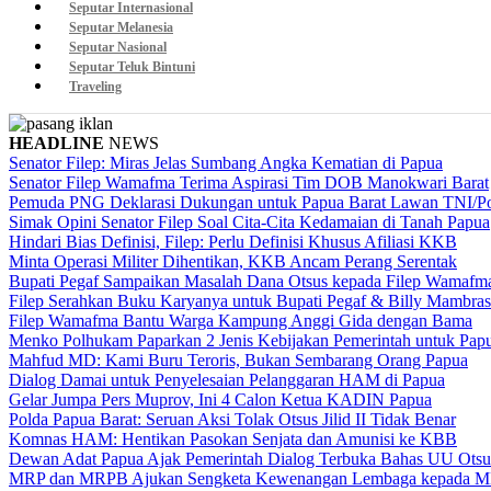
Seputar Internasional
Seputar Melanesia
Seputar Nasional
Seputar Teluk Bintuni
Traveling
HEADLINE
NEWS
Senator Filep: Miras Jelas Sumbang Angka Kematian di Papua
Senator Filep Wamafma Terima Aspirasi Tim DOB Manokwari Barat
Pemuda PNG Deklarasi Dukungan untuk Papua Barat Lawan TNI/Po
Simak Opini Senator Filep Soal Cita-Cita Kedamaian di Tanah Papua
Hindari Bias Definisi, Filep: Perlu Definisi Khusus Afiliasi KKB
Minta Operasi Militer Dihentikan, KKB Ancam Perang Serentak
Bupati Pegaf Sampaikan Masalah Dana Otsus kepada Filep Wamafm
Filep Serahkan Buku Karyanya untuk Bupati Pegaf & Billy Mambras
Filep Wamafma Bantu Warga Kampung Anggi Gida dengan Bama
Menko Polhukam Paparkan 2 Jenis Kebijakan Pemerintah untuk Pap
Mahfud MD: Kami Buru Teroris, Bukan Sembarang Orang Papua
Dialog Damai untuk Penyelesaian Pelanggaran HAM di Papua
Gelar Jumpa Pers Muprov, Ini 4 Calon Ketua KADIN Papua
Polda Papua Barat: Seruan Aksi Tolak Otsus Jilid II Tidak Benar
Komnas HAM: Hentikan Pasokan Senjata dan Amunisi ke KBB
Dewan Adat Papua Ajak Pemerintah Dialog Terbuka Bahas UU Otsu
MRP dan MRPB Ajukan Sengketa Kewenangan Lembaga kepada 