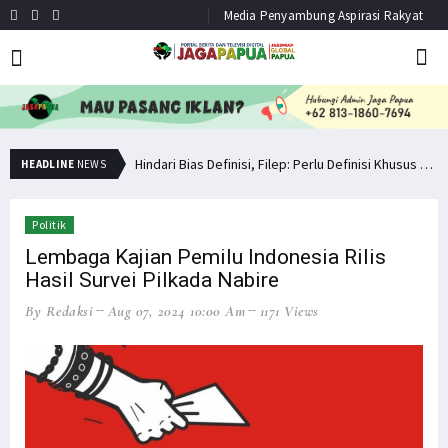
Media Penyambung Aspirasi Rakyat
Simak Opini Senator Filep Soal Cita-Cita Kedamaian di Tanah Papua
Hindari Bias Definisi, Filep: Perlu Definisi Khusus Afiliasi KKB
HEADLINE
NEWS
Politik
Lembaga Kajian Pemilu Indonesia Rilis
Hasil Survei Pilkada Nabire
By Redaksi
Aug 07, 2024 10:00 Am
1171 Views