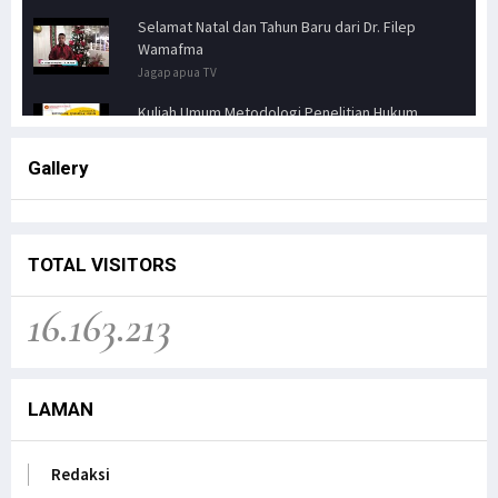
Selamat Natal dan Tahun Baru dari Dr. Filep
Wamafma
Jagapapua TV
Kuliah Umum Metodologi Penelitian Hukum
Jagapapua TV
Gallery
Senator FILEP WAMAFMA & Kepala Kanwil BPN
PAPUA BARAT, Bahas Aspirasi Masyarakat Adat
Distrik Masn
Jagapapua TV
TOTAL VISITORS
Kunjungan Kerja Anggota DPD RI, Filep
16.163.213
Wamafma, ke Manokwari Selatan, Fokus pada
Sarana Pendidikan.
Jagapapua TV
LAMAN
Dr. Filep Wamafma; Perlu Evaluasi Total
Kebijakan tentang Otonomi Khusus di Papua.
Jagapapua TV
Redaksi
Anak Papua Perlu Mendapat Pehatian Untuk Jadi