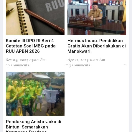
Komite III DPD RI Beri 4
Hermus Indou: Pendidikan
Wa
Catatan Soal MBG pada
Gratis Akan Diberlakukan di
Ta
RUU APBN 2026
Manokwari
D
Sep 04, 2025 03:00 Pm
Apr 11, 2025 11:00 Am
Oct
0 Comments
3 Comments
1 
Pendukung Anisto-Joko di
Le
Bintuni Semarakkan
In