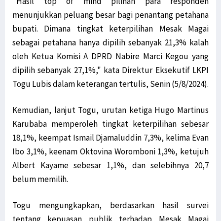
"Hasil top of mind pilihan para responden
menunjukkan peluang besar bagi penantang petahana
bupati. Dimana tingkat keterpilihan Mesak Magai
sebagai petahana hanya dipilih sebanyak 21,3% kalah
oleh Ketua Komisi A DPRD Nabire Marci Kegou yang
dipilih sebanyak 27,1%," kata Direktur Eksekutif LKPI
Togu Lubis dalam keterangan tertulis, Senin (5/8/2024).
Kemudian, lanjut Togu, urutan ketiga Hugo Martinus
Karubaba memperoleh tingkat keterpilihan sebesar
18,1%, keempat Ismail Djamaluddin 7,3%, kelima Evan
Ibo 3,1%, keenam Oktovina Woromboni 1,3%, ketujuh
Albert Kayame sebesar 1,1%, dan selebihnya 20,7
belum memilih.
Togu mengungkapkan, berdasarkan hasil survei
tentang kepuasan publik terhadap Mesak Magai