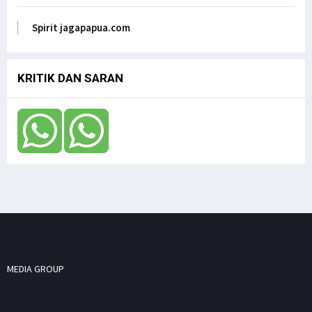
ASN, Ungkap DR. Filep Wamafma pada Mendagri
di DPD RI
Spirit jagapapua.com
Jagapapua TV
KRITIK DAN SARAN
MEDIA GROUP