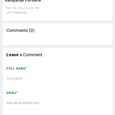
Kampanye Perdana
Pi
Nov 16, 2024 11:00 Am
Aug
46 Comments
0
Comments (0)
Leave
a Comment
FULL NAME*
EMAIL*