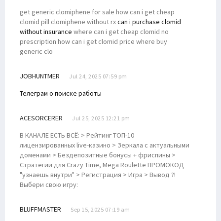
get generic clomiphene for sale how can i get cheap
clomid pill clomiphene without rx
can i purchase clomid
without insurance
where can i get cheap clomid no
prescription how can i get clomid price where buy
generic clo
JOBHUNTMER
Jul 24, 2025 07:59 pm
Телеграм о поиске работы
ACESORCERER
Jul 25, 2025 12:21 pm
В КАНАЛЕ ЕСТЬ ВСЁ: > Рейтинг ТОП-10
лицензированных live-казино > Зеркала с актуальными
доменами > Бездепозитные бонусы + фриспины >
Стратегии для Crazy Time, Mega Roulette ПРОМОКОД
"узнаешь внутри" > Регистрация > Игра > Вывод ?!
Выбери свою игру:
BLUFFMASTER
Sep 15, 2025 07:19 am