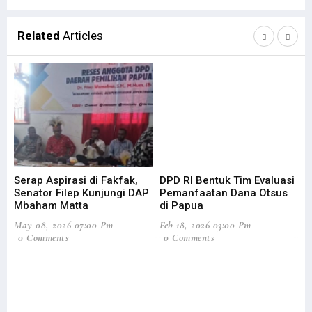
Related
Articles
Serap Aspirasi di Fakfak,
DPD RI Bentuk Tim Evaluasi
Fi
Senator Filep Kunjungi DAP
Pemanfaatan Dana Otsus
Pa
Mbaham Matta
di Papua
Ef
May 08, 2026 07:00 Pm
Feb 18, 2026 03:00 Pm
Mar
0 Comments
0 Comments
5