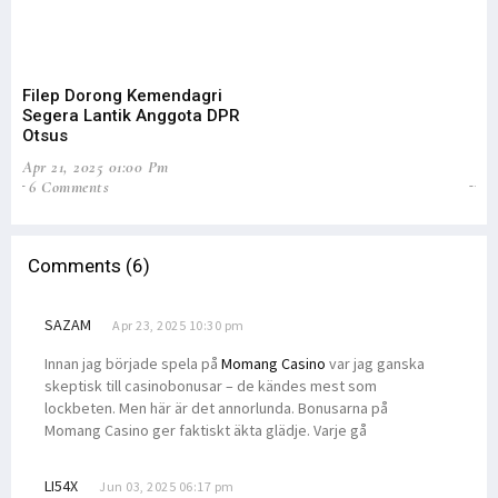
Filep Dorong Kemendagri
Fi
Segera Lantik Anggota DPR
Ot
Otsus
Pe
Apr 21, 2025 01:00 Pm
Feb
6 Comments
8
Comments (6)
SAZAM
Apr 23, 2025 10:30 pm
Innan jag började spela på
Momang Casino
var jag ganska
skeptisk till casinobonusar – de kändes mest som
lockbeten. Men här är det annorlunda. Bonusarna på
Momang Casino ger faktiskt äkta glädje. Varje gå
LI54X
Jun 03, 2025 06:17 pm