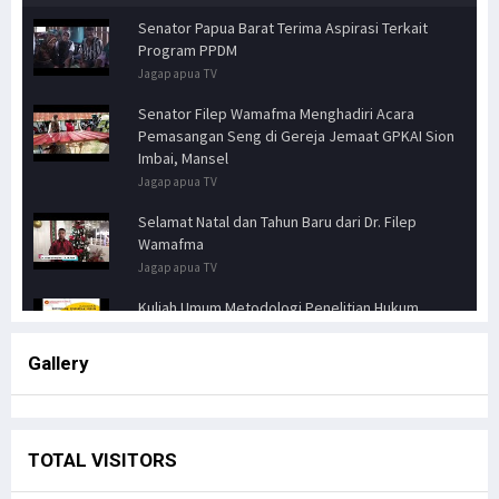
Senator Papua Barat Terima Aspirasi Terkait
Program PPDM
Jagapapua TV
Senator Filep Wamafma Menghadiri Acara
Pemasangan Seng di Gereja Jemaat GPKAI Sion
Imbai, Mansel
Jagapapua TV
Selamat Natal dan Tahun Baru dari Dr. Filep
Wamafma
Jagapapua TV
Kuliah Umum Metodologi Penelitian Hukum
Jagapapua TV
Gallery
Senator FILEP WAMAFMA & Kepala Kanwil BPN
PAPUA BARAT, Bahas Aspirasi Masyarakat Adat
Distrik Masn
Jagapapua TV
TOTAL VISITORS
Kunjungan Kerja Anggota DPD RI, Filep