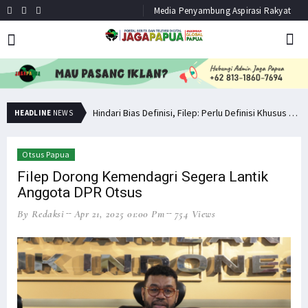
Media Penyambung Aspirasi Rakyat
Simak Opini Senator Filep Soal Cita-Cita Kedamaian di Tanah Papua
Hindari Bias Definisi, Filep: Perlu Definisi Khusus Afiliasi KKB
HEADLINE
NEWS
Otsus Papua
Filep Dorong Kemendagri Segera Lantik
Anggota DPR Otsus
By Redaksi
Apr 21, 2025 01:00 Pm
754 Views