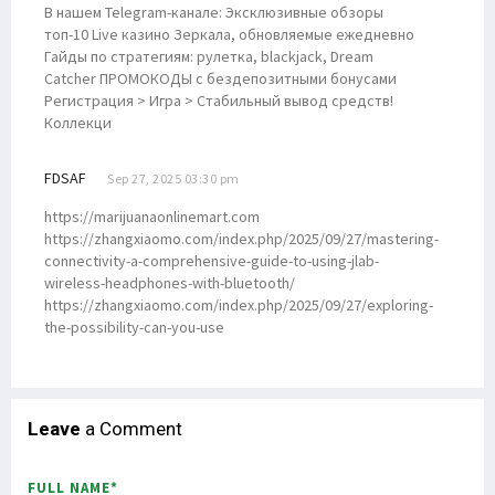
В нашем Telegram-канале: Эксклюзивные обзоры
топ-10 Live казино Зеркала, обновляемые ежедневно
Гайды по стратегиям: рулетка, blackjack, Dream
Catcher ПРОМОКОДЫ с бездепозитными бонусами
Регистрация > Игра > Стабильный вывод средств!
Коллекци
FDSAF
Sep 27, 2025 03:30 pm
https://marijuanaonlinemart.com
https://zhangxiaomo.com/index.php/2025/09/27/mastering-
connectivity-a-comprehensive-guide-to-using-jlab-
wireless-headphones-with-bluetooth/
https://zhangxiaomo.com/index.php/2025/09/27/exploring-
the-possibility-can-you-use
Leave
a Comment
FULL NAME*