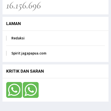
16.156.696
Wamafma, ke Manokwari Selatan, Fokus pada
Sarana Pendidikan.
Jagapapua TV
LAMAN
Dr. Filep Wamafma; Perlu Evaluasi Total
Kebijakan tentang Otonomi Khusus di Papua.
Jagapapua TV
Redaksi
Anak Papua Perlu Mendapat Pehatian Untuk Jadi
ASN, Ungkap DR. Filep Wamafma pada Mendagri
di DPD RI
Spirit jagapapua.com
Jagapapua TV
KRITIK DAN SARAN