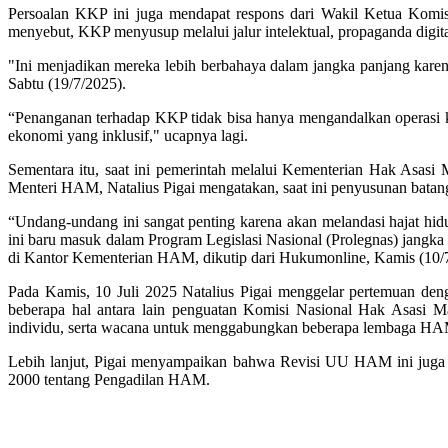
Persoalan KKP ini juga mendapat respons dari Wakil Ketua Komis
menyebut, KKP menyusup melalui jalur intelektual, propaganda digit
"Ini menjadikan mereka lebih berbahaya dalam jangka panjang karen
Sabtu (19/7/2025).
“Penanganan terhadap KKP tidak bisa hanya mengandalkan operasi kea
ekonomi yang inklusif," ucapnya lagi.
Sementara itu, saat ini pemerintah melalui Kementerian Hak Asa
Menteri HAM, Natalius Pigai mengatakan, saat ini penyusunan batang
“Undang-undang ini sangat penting karena akan melandasi hajat hid
ini baru masuk dalam Program Legislasi Nasional (Prolegnas) jang
di Kantor Kementerian HAM, dikutip dari Hukumonline, Kamis (10/7
Pada Kamis, 10 Juli 2025 Natalius Pigai menggelar pertemuan d
beberapa hal antara lain penguatan Komisi Nasional Hak Asasi 
individu, serta wacana untuk menggabungkan beberapa lembaga HA
Lebih lanjut, Pigai menyampaikan bahwa Revisi UU HAM ini juga 
2000 tentang Pengadilan HAM.