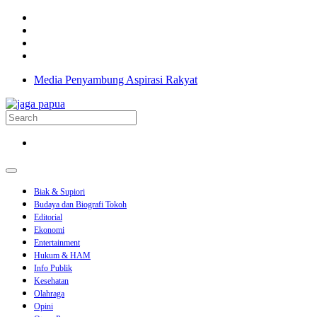
Media Penyambung Aspirasi Rakyat
Biak & Supiori
Budaya dan Biografi Tokoh
Editorial
Ekonomi
Entertainment
Hukum & HAM
Info Publik
Kesehatan
Olahraga
Opini