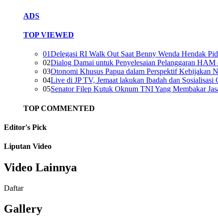
ADS
TOP VIEWED
01
Delegasi RI Walk Out Saat Benny Wenda Hendak Pi
02
Dialog Damai untuk Penyelesaian Pelanggaran HAM 
03
Otonomi Khusus Papua dalam Perspektif Kebijakan N
04
Live di JP TV, Jemaat lakukan Ibadah dan Sosialisasi
05
Senator Filep Kutuk Oknum TNI Yang Membakar Ja
TOP COMMENTED
Editor's
Pick
Liputan Video
Video Lainnya
Daftar
Gallery