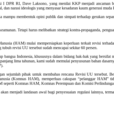
i I DPR RI, Dave Laksono, yang menilai KKP menjadi ancaman baru 
al, dan narasi ideologis yang menyasar kesadaran kaum generasi muda 
a mampu membentuk opini publik dan simpati terhadap gerakan separa
manan. Tetapi harus melibatkan strategi kontra-propaganda, penguatan
si Manusia (HAM) mulai mempersiapkan keperluan terkait revisi te
 tubuh revisi UU tersebut sudah mencapai sekitar 60 persen.
up bangsa Indonesia, khususnya dalam bidang hak-hak yang bersifat m
ka panjang lima tahunan, kami sudah memulai penyusunan bahan dasa
).
engan sejumlah pihak untuk membahas rencana Revisi UU tersebut.
Manusia (Komnas HAM), memperluas cakupan “pelanggar HAM” tidak
M seperti Komnas HAM, Komnas Perempuan dan Komisi Perlindungan 
akan menjadi landasan awal bagi penyesuaian regulasi lainnya, te