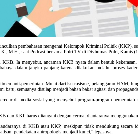
nculkan pembahasan mengenai Kelompok Kriminal Politik (KKP), sel
I.K., M.H., saat Podcast bersama Polri TV di Divhumas Polri, Kamis (1
 KKB. Ia menyebut, ancaman KKB nyata dalam bentuk kekerasan, tet
bahaya dalam jangka panjang karena dilakukan melalui proses kaderis
entimen anti-pemerintah. Mulai dari isu rasisme, pelanggaran HAM, hin
mi baru, semuanya disulap menjadi bahan bakar agitasi dan propagand
eredar di media sosial yang menyebut program-program pemerintah se
KB dan KKP harus ditangani dengan cermat diantaranya menggunakan 
audaranya di KKB atau KKP, meskipun tidak mendukung secara ideo
atisan, pendekatan antropologis menjadi kunci,” tegasnya.