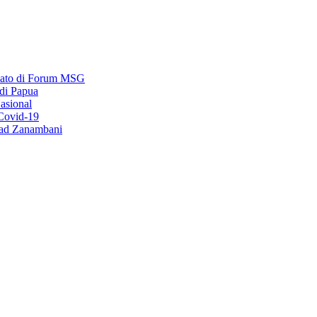
dato di Forum MSG
di Papua
asional
 Covid-19
sad Zanambani