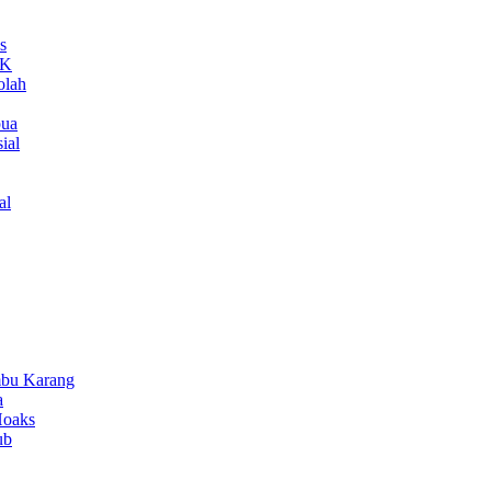
s
MK
olah
pua
ial
al
bu Karang
a
Hoaks
ub