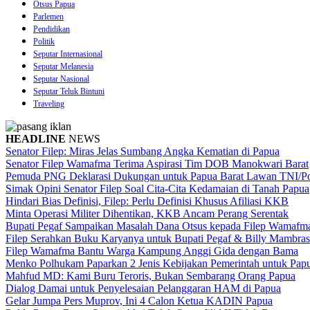
Otsus Papua
Parlemen
Pendidikan
Politik
Seputar Internasional
Seputar Melanesia
Seputar Nasional
Seputar Teluk Bintuni
Traveling
HEADLINE
NEWS
Senator Filep: Miras Jelas Sumbang Angka Kematian di Papua
Senator Filep Wamafma Terima Aspirasi Tim DOB Manokwari Barat
Pemuda PNG Deklarasi Dukungan untuk Papua Barat Lawan TNI/Po
Simak Opini Senator Filep Soal Cita-Cita Kedamaian di Tanah Papua
Hindari Bias Definisi, Filep: Perlu Definisi Khusus Afiliasi KKB
Minta Operasi Militer Dihentikan, KKB Ancam Perang Serentak
Bupati Pegaf Sampaikan Masalah Dana Otsus kepada Filep Wamafm
Filep Serahkan Buku Karyanya untuk Bupati Pegaf & Billy Mambras
Filep Wamafma Bantu Warga Kampung Anggi Gida dengan Bama
Menko Polhukam Paparkan 2 Jenis Kebijakan Pemerintah untuk Pap
Mahfud MD: Kami Buru Teroris, Bukan Sembarang Orang Papua
Dialog Damai untuk Penyelesaian Pelanggaran HAM di Papua
Gelar Jumpa Pers Muprov, Ini 4 Calon Ketua KADIN Papua