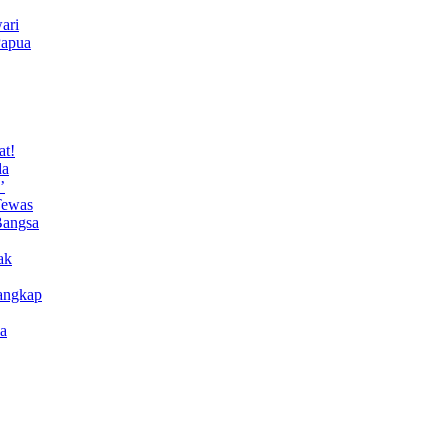
ari
Papua
at!
da
’
Tewas
Bangsa
ak
angkap
a