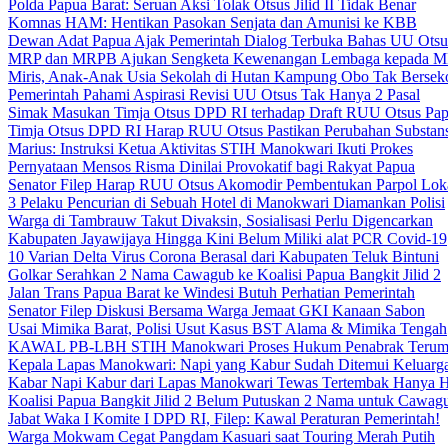
Polda Papua Barat: Seruan Aksi Tolak Otsus Jilid II Tidak Benar
Komnas HAM: Hentikan Pasokan Senjata dan Amunisi ke KBB
Dewan Adat Papua Ajak Pemerintah Dialog Terbuka Bahas UU Otsu
MRP dan MRPB Ajukan Sengketa Kewenangan Lembaga kepada 
Miris, Anak-Anak Usia Sekolah di Hutan Kampung Obo Tak Bersek
Pemerintah Pahami Aspirasi Revisi UU Otsus Tak Hanya 2 Pasal
Simak Masukan Timja Otsus DPD RI terhadap Draft RUU Otsus Pa
Timja Otsus DPD RI Harap RUU Otsus Pastikan Perubahan Substans
Marius: Instruksi Ketua Aktivitas STIH Manokwari Ikuti Prokes
Pernyataan Mensos Risma Dinilai Provokatif bagi Rakyat Papua
Senator Filep Harap RUU Otsus Akomodir Pembentukan Parpol Lok
3 Pelaku Pencurian di Sebuah Hotel di Manokwari Diamankan Polisi
Warga di Tambrauw Takut Divaksin, Sosialisasi Perlu Digencarkan
Kabupaten Jayawijaya Hingga Kini Belum Miliki alat PCR Covid-19
10 Varian Delta Virus Corona Berasal dari Kabupaten Teluk Bintuni
Golkar Serahkan 2 Nama Cawagub ke Koalisi Papua Bangkit Jilid 2
Jalan Trans Papua Barat ke Windesi Butuh Perhatian Pemerintah
Senator Filep Diskusi Bersama Warga Jemaat GKI Kanaan Sabon
Usai Mimika Barat, Polisi Usut Kasus BST Alama & Mimika Tengah
KAWAL PB-LBH STIH Manokwari Proses Hukum Penabrak Terum
Kepala Lapas Manokwari: Napi yang Kabur Sudah Ditemui Keluarg
Kabar Napi Kabur dari Lapas Manokwari Tewas Tertembak Hanya 
Koalisi Papua Bangkit Jilid 2 Belum Putuskan 2 Nama untuk Cawag
Jabat Waka I Komite I DPD RI, Filep: Kawal Peraturan Pemerintah!
Warga Mokwam Cegat Pangdam Kasuari saat Touring Merah Putih