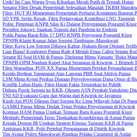
Unik! Ini Cara Warga Syou Kibarkan Merah Putih di Tengah Hutan
Senator Filep Desak Pemerintah Selesaikan Masalah TKBM Manokw
Filep: HUT RI Momentum Pemerintah Perbarui Komitmen Bangun 
SD YPK Serito Rusak, Filep Pertanyakan Kontribusi LNG Tangguh
Polisi: Pimpinan KNPB Silas Ki Dalang Penyerangan Posramil Kisor
Presiden Jokowi: Siapkan Transisi dari Pandemi ke Endemi
Polda Papua Barat Rilis 17 DPO KNPB Penyerang Posramil Kisor
TPNPB Klaim Kuasai Jalan Sorong-Tambrauw-Manokwari
Filep: Kayu Log Sorong Dibawa Kabur, Hukum Berat Oknum Terlib
Luar Biasa! Kontingen Papua Raih 4 Medali Emas Cabor Sepatu Ro
Serang RI Soal HAM di Papua, Diplomat Minta Vanuatu ‘Buka Mata
TPNPB-OPM Ngalum Kupel Akui Serangan di Kiwirok, 1 Brimob 
Filep Wamafma: PON XX Papua Momentum Perekat Persaudaraan 
Kemlu Berikan Tanggapan Atas Laporan PBB Soal Aktivis Papua
LSM Minta Kejati Periksa Dugaan Penyelewengan Dana Otsus di Bi
Konflik Luhut-Haris, Filep Harap Fakta Terungkap ke Publik
Diduga Pasok Senjata ke KKB, Oknum ASN Pemkab Yahukimo Dit
TNI AD Evakuasi Guru dan Warga dari Kiwirok ke Jayapura
Kirab Api PON Dilepas Dari Sorong Ke Lima Wilayah Adat Di Papu
GAMKI Papua Minta Tindak Tegas Pelaku Penyerangan di Kiwirok
Komnas HAM Papua Ungkap Temuan Baru Kasus Posramil Kisor
Menhub: Pemerintah Terus Tingkatkan Konektivitas di Asmat Papua
Kepala Densus 88 Ungkap Strategi Khusus Tangani KKB di Papua
Antisipasi KKB, Polri Pertebal Pengamanan di Distrik Kiwirok
Tim Avatar Polres Manokwari Ringkus Pelaku Curanmor di Andai