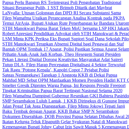
Papua Perlu Bangun RS Terintegrasi Poli Pengobatan Tradisional
Situasi Berangsur Pulih, 1 SST Brimob Ditarik dari Maybrat
LaNyalla: Utusan Golongan dan DPD RI Secara Substansi Sama
Filep Wamafma Uraikan Perancangan Analisa Kontrak pada PKPA
Temui AirAsia, Bupati Ajukan Rute Penerbangan ke Bandara Utaro
STIH Manokwari Papua Barat Teken MoU bersama LSP HKI Jakart
Robert Apresiasi Pendidikan Advokat oleh STIH Manokwari & Perad
LSM Minta KPK Periksa Eks Bupati Supiori Soal Dana Sekolah Pilo
STIH Manokwari Terapkan Absensi Digital bagi Pegawai dan Staf
Bantah OPM Tembak 17 Aparat, Polisi Pastikan Semua Aparat Selam
Prihatin Anak-Anak Jadi Korban, Theo Hesegem Surati Presiden
Pekan Literasi Digital Dorong Kreativitas Masyarakat Adat Saireri
Tutup DLA, Filep Harap Percepatan Digitalisasi 4 Sektor Terwujud
Tak Ragu ‘Potong Kepala’, Kapolri Copot 7 Pejabat Polisi
Satgas Nemangkawi Tangkap 1 Anggota KKB di Dekai Papua
Mahfud MD Sebut OPM Manfaatkan Momen Presiden Hadiri KTT 
Smelter Gresik Diprotes Warga Papua, Ini Respons Presdir Freeport
Tingkat Kriminalitas Papua Barat Tertinggi Nasional Selama 2020
Filep Wamafma Dampingi Gubernur Resmikan GKI Bahtera Pasirido
SMP Serambakon Luluh Lantak, 1 KKB Diringkus di Gunung Impur
Jalan Pegaf Tak Juga Dianggarkan, Filep Minta Jokowi Tepati Janji
Baku Tembak dengan Aparat, KKB Bakar SMP N Serambakon
Dokumen Diserahkan, DOB Provinsi Papua Selatan Dibahas Awal 2
Ikatan Kelurga Teluk Elpaputih Gelar Syukuran Natal di Manokwari
Kemenangan Bupati Johny Cabut Izin Sawit Masuk 5 Kemenangan 