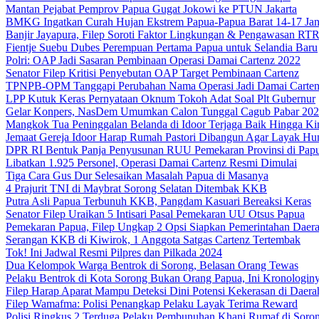
Mantan Pejabat Pemprov Papua Gugat Jokowi ke PTUN Jakarta
BMKG Ingatkan Curah Hujan Ekstrem Papua-Papua Barat 14-17 Jan
Banjir Jayapura, Filep Soroti Faktor Lingkungan & Pengawasan R
Fientje Suebu Dubes Perempuan Pertama Papua untuk Selandia Baru
Polri: OAP Jadi Sasaran Pembinaan Operasi Damai Cartenz 2022
Senator Filep Kritisi Penyebutan OAP Target Pembinaan Cartenz
TPNPB-OPM Tanggapi Perubahan Nama Operasi Jadi Damai Carte
LPP Kutuk Keras Pernyataan Oknum Tokoh Adat Soal Plt Gubernur
Gelar Konpers, NasDem Umumkan Calon Tunggal Cagub Pabar 20
Mangkok Tua Peninggalan Belanda di Idoor Terjaga Baik Hingga Ki
Jemaat Gereja Idoor Harap Rumah Pastori Dibangun Agar Layak Hu
DPR RI Bentuk Panja Penyusunan RUU Pemekaran Provinsi di Pap
Libatkan 1.925 Personel, Operasi Damai Cartenz Resmi Dimulai
Tiga Cara Gus Dur Selesaikan Masalah Papua di Masanya
4 Prajurit TNI di Maybrat Sorong Selatan Ditembak KKB
Putra Asli Papua Terbunuh KKB, Pangdam Kasuari Bereaksi Keras
Senator Filep Uraikan 5 Intisari Pasal Pemekaran UU Otsus Papua
Pemekaran Papua, Filep Ungkap 2 Opsi Siapkan Pemerintahan Daer
Serangan KKB di Kiwirok, 1 Anggota Satgas Cartenz Tertembak
Tok! Ini Jadwal Resmi Pilpres dan Pilkada 2024
Dua Kelompok Warga Bentrok di Sorong, Belasan Orang Tewas
Pelaku Bentrok di Kota Sorong Bukan Orang Papua, Ini Kronologin
Filep Harap Aparat Mampu Deteksi Dini Potensi Kekerasan di Daera
Filep Wamafma: Polisi Penangkap Pelaku Layak Terima Reward
Polisi Ringkus 2 Terduga Pelaku Pembunuhan Khani Rumaf di Soro