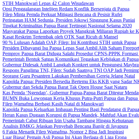
STIH Manokwari Lepas 42 Calon Wisudawan
Opsi Penggalangan Intelijen Redam Konflik Bersenjata di Papua
Filep Minta Pemda Perkuat Mitigasi Bencana di Pesisir Rufei
Peringatan HAM Sedunia, Presiden Jokowi Singgung Kasus Paniai
Tingkat Kriminalitas Papua Barat Tertinggi Nasional Selama 2020
Masyarakat Papua Laporkan Proyek Mangkrak Miliaran Rupiah ke
Kasat Reskrim Tertembak oleh OTK Saat Ricuh di Mansel
90 % Lulusan Adalah OAP, Filep: Ini Kontribusi STIH untuk Papua
Presiden Dibayangi Isu Papua Lepas Saat Ambil Alih Saham Freepor
Pemprov Papua Barat Diduga Salahi Prosedur CPNS-PPPK Formasi
Pemerintah Bentuk Satgas Komunikasi Tegaskan Kebijakan di Papua
Gubernur Didesak Ambil Langkah Konkret untuk Pengungsi Maybra
Respons Panglima TNI, Filep: Sudah Saatnya TNI OAP Jadi Pemimp
Seorang Guru Pesantren Lakukan Pembersihan Gereja Jelang Natal
Kapolda Papua: Presiden Bersedia Bertemu Eks KKB yang Sadar 
Gubernur dan Sekda Papua Barat Tak Open House Saat Nataru
Kas Pemda ‘Ngendap’, Gubernur Papua-Papua Barat Ditegur Menda
BUMN Buka Lowongan Kerja Khusus Putra-Putri Papua dan Papua 
Filep Wamafma Berbagi Kasih Natal di Manokwari
Kapolda Papua Keluarkan Imbauan Penting Bagi Pendatang di Papu
Heran Kasus Dugaan Korupsi di Papua Mandek, Mahfud Akan Evalu
Pemerintah Cabut Ribuan Izin Usaha Tambang Hingga Kehutanan
Analisis BMKG Jelaskan Penyebab Bencana Banjir di Jayapura
6 Fakta Menarik Filep Wamafma, Nomor 2 Bisa Jadi Inspirasi
Luar Biasa! Pemain Asli Papua Ini Akan Berlaga di Liga Eropa