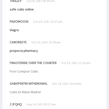
THULLEY
Jul 24, 2021 03:09 am
safe cialis online
PADOMOOSE
Oct 29, 2021 10:37 pm
Viagra
CANOREETE
Oct 29, 2021 10:38 pm
propecia pharmacy
FINASTERIDE OVER THE COUNTER
Oct 29, 2021 11:53 pm
Foro Comprar Cialis
GABAPENTIN WITHDRAWAL
Dec 10, 2021 10:44 pm
Cialis En Mano Madrid
ZJFQHQ
Aug 14, 2023 03:27 pm