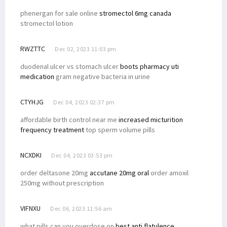
phenergan for sale online
stromectol 6mg canada
stromectol lotion
RWZTTC
Dec 02, 2023 11:03 pm
duodenal ulcer vs stomach ulcer
boots pharmacy uti
medication
gram negative bacteria in urine
CTYHJG
Dec 04, 2023 02:37 pm
affordable birth control near me
increased micturition
frequency treatment
top sperm volume pills
NCXDKI
Dec 04, 2023 03:53 pm
order deltasone 20mg
accutane 20mg oral
order amoxil
250mg without prescription
VIFNXU
Dec 06, 2023 11:56 am
what pills can you overdose on
best anti flatulence