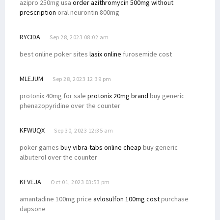
azipro 250mg usa
order azithromycin 500mg without
prescription
oral neurontin 800mg
RYCIDA
Sep 28, 2023 08:02 am
best online poker sites
lasix online
furosemide cost
MLEJUM
Sep 28, 2023 12:39 pm
protonix 40mg for sale
protonix 20mg brand
buy generic
phenazopyridine over the counter
KFWUQX
Sep 30, 2023 12:35 am
poker games
buy vibra-tabs online cheap
buy generic
albuterol over the counter
KFVEJA
Oct 01, 2023 03:53 pm
amantadine 100mg price
avlosulfon 100mg cost
purchase
dapsone