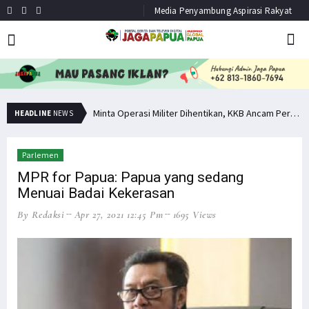
Media Penyambung Aspirasi Rakyat
Hindari Bias Definisi, Filep: Perlu Definisi Khusus Afiliasi KKB
Minta Operasi Militer Dihentikan, KKB Ancam Perang Serentak
HEADLINE
NEWS
Parlemen
MPR for Papua: Papua yang sedang
Menuai Badai Kekerasan
By Redaksi
Apr 27, 2021 12:45 Pm
1695 Views