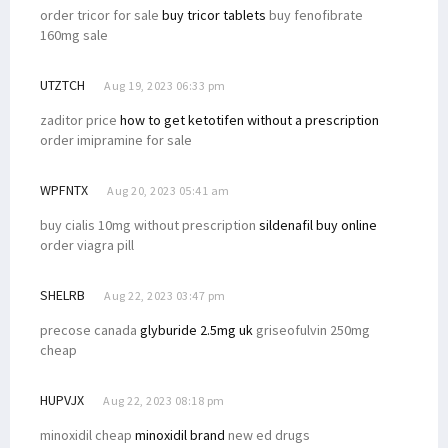
order tricor for sale
buy tricor tablets
buy fenofibrate
160mg sale
UTZTCH
Aug 19, 2023 06:33 pm
zaditor price
how to get ketotifen without a prescription
order imipramine for sale
WPFNTX
Aug 20, 2023 05:41 am
buy cialis 10mg without prescription
sildenafil buy online
order viagra pill
SHELRB
Aug 22, 2023 03:47 pm
precose canada
glyburide 2.5mg uk
griseofulvin 250mg
cheap
HUPVJX
Aug 22, 2023 08:18 pm
minoxidil cheap
minoxidil brand
new ed drugs