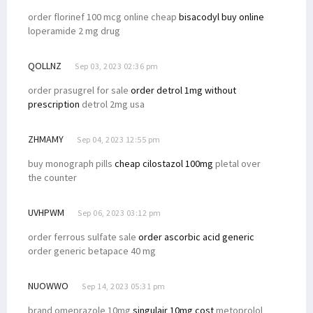
order florinef 100 mcg online cheap
bisacodyl buy online
loperamide 2 mg drug
QOLLNZ
Sep 03, 2023 02:36 pm
order prasugrel for sale
order detrol 1mg without
prescription
detrol 2mg usa
ZHMAMY
Sep 04, 2023 12:55 pm
buy monograph pills
cheap cilostazol 100mg
pletal over
the counter
UVHPWM
Sep 06, 2023 03:12 pm
order ferrous sulfate sale
order ascorbic acid generic
order generic betapace 40 mg
NUOWWO
Sep 14, 2023 05:31 pm
brand omeprazole 10mg
singulair 10mg cost
metoprolol