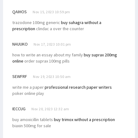
QAIHOS
Nov 15, 2023 10:59 pm
trazodone 100mg generic
buy suhagra without a
prescription
clindac a over the counter
NAUUKO
Nov 17, 2023 10:01 pm
how to write an essay about my family
buy suprax 200mg
online
order suprax 100mg pills
SEWFRF
Nov 19, 2023 10:50 am
write me a paper
professional research paper writers
poker online play
IECCUG
Nov 20, 2023 12:32 am
buy amoxicillin tablets
buy trimox without a prescription
biaxin 500mg for sale