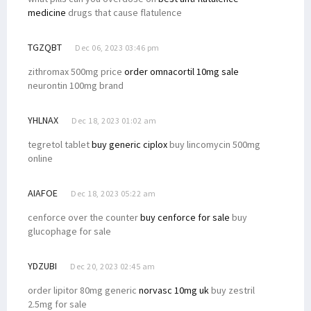
medicine
drugs that cause flatulence
TGZQBT
Dec 06, 2023 03:46 pm
zithromax 500mg price
order omnacortil 10mg sale
neurontin 100mg brand
YHLNAX
Dec 18, 2023 01:02 am
tegretol tablet
buy generic ciplox
buy lincomycin 500mg
online
AIAFOE
Dec 18, 2023 05:22 am
cenforce over the counter
buy cenforce for sale
buy
glucophage for sale
YDZUBI
Dec 20, 2023 02:45 am
order lipitor 80mg generic
norvasc 10mg uk
buy zestril
2.5mg for sale