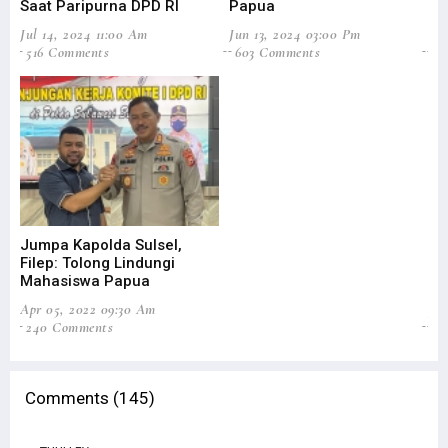
Saat Paripurna DPD RI
Papua
Ma
Jul 14, 2024 11:00 Am
Jun 13, 2024 03:00 Pm
Ma
516 Comments
603 Comments
6
Jumpa Kapolda Sulsel,
In
Filep: Tolong Lindungi
Da
Mahasiswa Papua
Pe
Apr 05, 2022 09:30 Am
Jan
240 Comments
6
Comments (145)