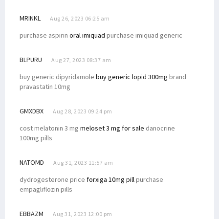
MRINKL
Aug 26, 2023 06:25 am
purchase aspirin
oral imiquad
purchase imiquad generic
BLPURU
Aug 27, 2023 08:37 am
buy generic dipyridamole
buy generic lopid 300mg
brand
pravastatin 10mg
GMXDBX
Aug 28, 2023 09:24 pm
cost melatonin 3 mg
meloset 3 mg for sale
danocrine
100mg pills
NATOMD
Aug 31, 2023 11:57 am
dydrogesterone price
forxiga 10mg pill
purchase
empagliflozin pills
EBBAZM
Aug 31, 2023 12:00 pm