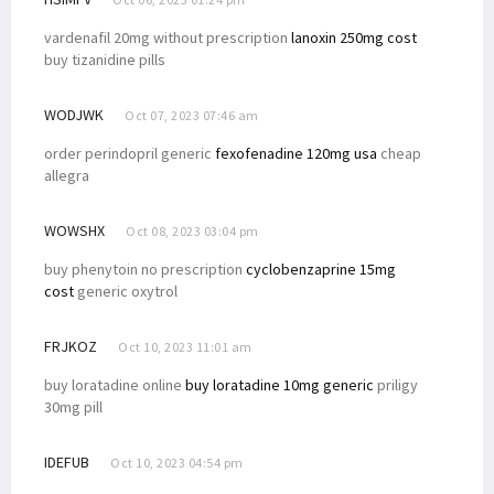
vardenafil 20mg without prescription
lanoxin 250mg cost
buy tizanidine pills
WODJWK
Oct 07, 2023 07:46 am
order perindopril generic
fexofenadine 120mg usa
cheap
allegra
WOWSHX
Oct 08, 2023 03:04 pm
buy phenytoin no prescription
cyclobenzaprine 15mg
cost
generic oxytrol
FRJKOZ
Oct 10, 2023 11:01 am
buy loratadine online
buy loratadine 10mg generic
priligy
30mg pill
IDEFUB
Oct 10, 2023 04:54 pm