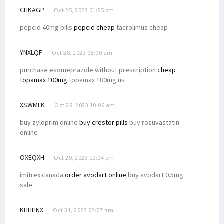
CHKAGP
Oct 25, 2023 01:55 pm
pepcid 40mg pills
pepcid cheap
tacrolimus cheap
YNXLQF
Oct 28, 2023 08:00 am
purchase esomeprazole without prescription
cheap
topamax 100mg
topamax 100mg us
XSWMLK
Oct 29, 2023 10:06 am
buy zyloprim online
buy crestor pills
buy rosuvastatin
online
OXEQXH
Oct 29, 2023 10:04 pm
imitrex canada
order avodart online
buy avodart 0.5mg
sale
KHHHNX
Oct 31, 2023 02:07 am