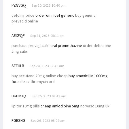
PZGVGQ
Sep 20, 2023 10:40 pm
cefdinir price
order omnicef generic
buy generic
prevacid online
AEXFQF
Sep 21, 2023 05:11 pm
purchase provigil sale
oral promethazine
order deltasone
5mg sale
SEEHLB
Sep 24, 2023 12:48 am
buy accutane 20mg online cheap
buy amoxicillin 1000mg
for sale
azithromycin oral
BKHMXQ
Sep 25, 2023 07:43 am
lipitor 10mg pills
cheap amlodipine 5mg
norvasc 10mg uk
FGESHG
Sep 26, 2023 08:02 am