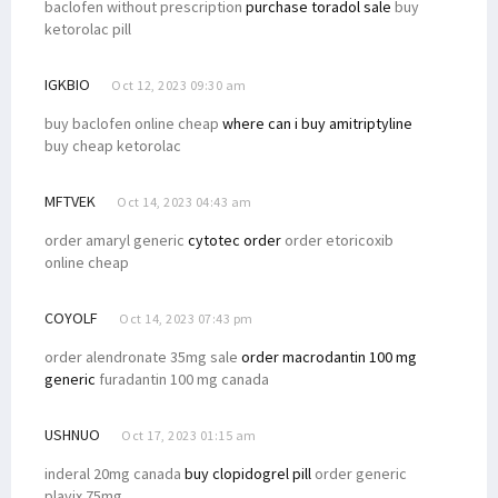
baclofen without prescription
purchase toradol sale
buy
ketorolac pill
IGKBIO
Oct 12, 2023 09:30 am
buy baclofen online cheap
where can i buy amitriptyline
buy cheap ketorolac
MFTVEK
Oct 14, 2023 04:43 am
order amaryl generic
cytotec order
order etoricoxib
online cheap
COYOLF
Oct 14, 2023 07:43 pm
order alendronate 35mg sale
order macrodantin 100 mg
generic
furadantin 100 mg canada
USHNUO
Oct 17, 2023 01:15 am
inderal 20mg canada
buy clopidogrel pill
order generic
plavix 75mg