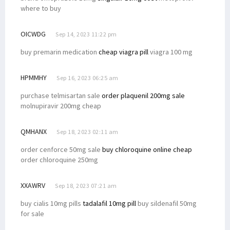
where to buy
OICWDG
Sep 14, 2023 11:22 pm
buy premarin medication
cheap viagra pill
viagra 100 mg
HPMMHY
Sep 16, 2023 06:25 am
purchase telmisartan sale
order plaquenil 200mg sale
molnupiravir 200mg cheap
QMHANX
Sep 18, 2023 02:11 am
order cenforce 50mg sale
buy chloroquine online cheap
order chloroquine 250mg
XXAWRV
Sep 18, 2023 07:21 am
buy cialis 10mg pills
tadalafil 10mg pill
buy sildenafil 50mg
for sale