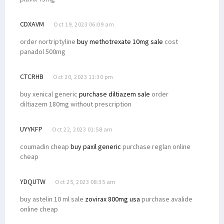
CDXAVM
Oct 19, 2023 06:09 am
order nortriptyline
buy methotrexate 10mg sale
cost
panadol 500mg
CTCRHB
Oct 20, 2023 11:30 pm
buy xenical generic
purchase diltiazem sale
order
diltiazem 180mg without prescription
UYYKFP
Oct 22, 2023 01:58 am
coumadin cheap
buy paxil generic
purchase reglan online
cheap
YDQUTW
Oct 25, 2023 08:35 am
buy astelin 10 ml sale
zovirax 800mg usa
purchase avalide
online cheap