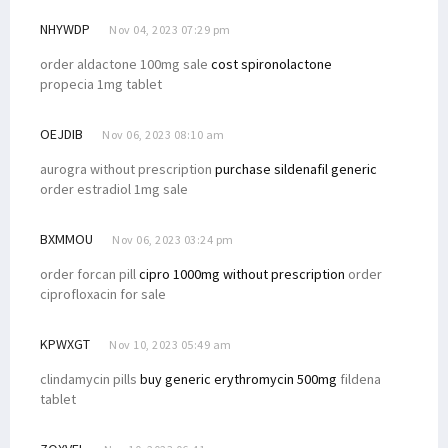
NHYWDP
Nov 04, 2023 07:29 pm
order aldactone 100mg sale
cost spironolactone
propecia 1mg tablet
OEJDIB
Nov 06, 2023 08:10 am
aurogra without prescription
purchase sildenafil generic
order estradiol 1mg sale
BXMMOU
Nov 06, 2023 03:24 pm
order forcan pill
cipro 1000mg without prescription
order
ciprofloxacin for sale
KPWXGT
Nov 10, 2023 05:49 am
clindamycin pills
buy generic erythromycin 500mg
fildena
tablet