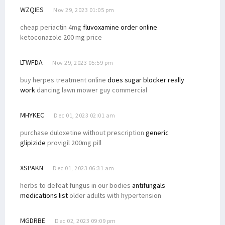
WZQIES
Nov 29, 2023 01:05 pm
cheap periactin 4mg
fluvoxamine order online
ketoconazole 200 mg price
LTWFDA
Nov 29, 2023 05:59 pm
buy herpes treatment online
does sugar blocker really
work
dancing lawn mower guy commercial
MHYKEC
Dec 01, 2023 02:01 am
purchase duloxetine without prescription
generic
glipizide
provigil 200mg pill
XSPAKN
Dec 01, 2023 06:31 am
herbs to defeat fungus in our bodies
antifungals
medications list
older adults with hypertension
MGDRBE
Dec 02, 2023 09:09 pm