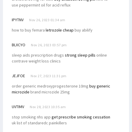
use peppermint oil for acid reflux
IPYTNV
Nov 26, 2023 01:34 am
how to buy femara
letrozole cheap
buy abilify
BLXCYO
Nov 26, 2023 03:57 pm
sleep aids prescription drugs
strong sleep pills
online
contrave weight loss clinics
JEJFOE
Nov 27, 2023 11:31 pm
order generic medroxyprogesterone 10mg
buy generic
microzide
brand microzide 25mg
UVTIMV
Nov 28, 2023 10:35 am
stop smoking nhs app
get prescribe smoking cessation
uk list of standaredc painkillers