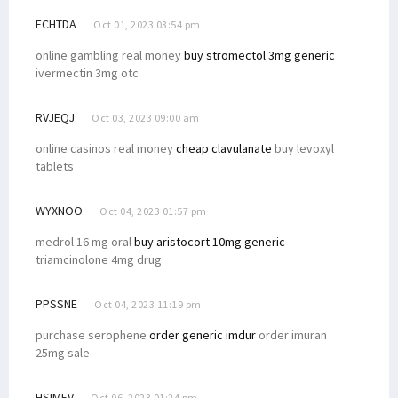
ECHTDA
Oct 01, 2023 03:54 pm
online gambling real money
buy stromectol 3mg generic
ivermectin 3mg otc
RVJEQJ
Oct 03, 2023 09:00 am
online casinos real money
cheap clavulanate
buy levoxyl
tablets
WYXNOO
Oct 04, 2023 01:57 pm
medrol 16 mg oral
buy aristocort 10mg generic
triamcinolone 4mg drug
PPSSNE
Oct 04, 2023 11:19 pm
purchase serophene
order generic imdur
order imuran
25mg sale
HSIMFV
Oct 06, 2023 01:24 pm