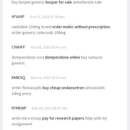
buy buspin generic
buspar for sale
amiodarone sale
VFVAXP
Oct 31, 2023 07:30 pm
ranitidine 150mg brand
order mobic without prescription
order generic celecoxib 100mg
CXWVFF
Nov 02, 2023 03:45 am
domperidone cost
domperidone online
buy sumycin
generic
KMIEGQ
Nov 03, 2023 01:37 am
order flomax pills
buy cheap ondansetron
simvastatin
10mg price
RTMEWP
Nov 04, 2023 08:47 am
write me a essay
pay for research papers
help with my
assignment