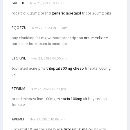
SRHJHL
Nov 21, 2023 10:41 am
rocaltrol 0.25mg brand
generic labetalol
tricor 200mg pills
EQOZZU
Nov 22, 2023 01:09 am
buy clonidine 0.1 mg without prescription
oral meclizine
purchase tiotropium bromide pill
ETOKWL
Nov 23, 2023 04:55 am
top rated acne pills
trileptal 300mg cheap
trileptal 600mg
uk
FZWIUM
Nov 23, 2023 10:21 pm
brand minocycline 100mg
minocin 100mg uk
buy requip
for sale
AVUMIJ
Nov 24, 2023 10:06 pm
uroxatral 10 mg for sale
buy alfuzosin 10 mg pill
how to