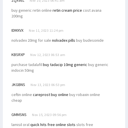
ZQXVEL
Nov 10, 2023 06:41 am
buy generic retin online
retin cream price
cost avana
200mg
IDMXVX
Nov 11, 2023 11:24 pm
nolvadex 20mg for sale
nolvadex pills
buy budesonide
KBSRXP
Nov 12, 2023 06:53 am
purchase tadalafil
buy tadacip 10mg generic
buy generic
indocin 50mg
JKGBNS
Nov 13, 2023 06:53 pm
ceftin online
careprost buy online
buy robaxin online
cheap
GMMSNS
Nov 15, 2023 09:56 pm
lamisil oral
quick hits free online slots
slots free