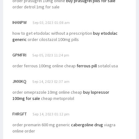
order prasugrel 10mg online
buy prasugrel pills for sale
order detrol 1mg for sale
IHANPW
Sep 03, 2023 01:08 am
how to get etodolac without a prescription
buy etodolac
generic
order cilostazol 100mg pills
GPMFRI
Sep 05, 2023 11:24 pm
order ferrous 100mg online cheap
ferrous pill
sotalol usa
JMXIKQ
Sep 14, 2023 02:37 am
order omeprazole 10mg online cheap
buy lopressor
100mg for sale
cheap metoprolol
FHRGFT
Sep 14, 2023 01:12 pm
order premarin 600 mg generic
cabergoline drug
viagra
online order