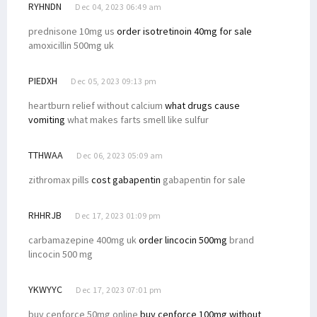
RYHNDN
Dec 04, 2023 06:49 am
prednisone 10mg us
order isotretinoin 40mg for sale
amoxicillin 500mg uk
PIEDXH
Dec 05, 2023 09:13 pm
heartburn relief without calcium
what drugs cause
vomiting
what makes farts smell like sulfur
TTHWAA
Dec 06, 2023 05:09 am
zithromax pills
cost gabapentin
gabapentin for sale
RHHRJB
Dec 17, 2023 01:09 pm
carbamazepine 400mg uk
order lincocin 500mg
brand
lincocin 500 mg
YKWYYC
Dec 17, 2023 07:01 pm
buy cenforce 50mg online
buy cenforce 100mg without