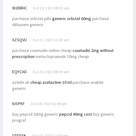
WJDBHC
Oct 20, 2023 09:01 am
purchase orlistat pills
generic orlistat 60mg
purchase
diltiazem generic
XZSQVU
Oct 21, 2023 12:43 am
purchase coumadin online cheap
coumadin 2mg without
prescription
metoclopramide 10mg cheap
EQYCAD
Oct 24, 2023 08:39 am
astelin uk
cheap azelastine 10 ml
purchase avalide
generic
IUSPKF
Oct 24, 2023 02:08 pm
buy pepcid 20mg generic
pepcid 40mg cost
buy generic
prograf
UTFDSK
Oct 27, 2023 12:56 pm