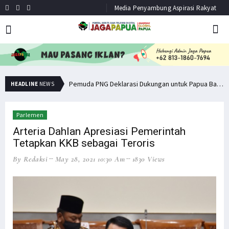
Media Penyambung Aspirasi Rakyat
Senator Filep Wamafma Terima Aspirasi Tim DOB Manokwari Barat
Pemuda PNG Deklarasi Dukungan untuk Papua Barat Lawan TNI/Polri
HEADLINE
NEWS
Parlemen
Arteria Dahlan Apresiasi Pemerintah
Tetapkan KKB sebagai Teroris
By Redaksi
May 28, 2021 10:30 Am
1830 Views