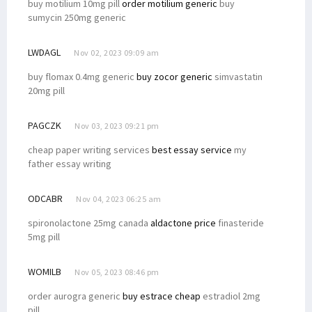
buy motilium 10mg pill
order motilium generic
buy
sumycin 250mg generic
LWDAGL
Nov 02, 2023 09:09 am
buy flomax 0.4mg generic
buy zocor generic
simvastatin
20mg pill
PAGCZK
Nov 03, 2023 09:21 pm
cheap paper writing services
best essay service
my
father essay writing
ODCABR
Nov 04, 2023 06:25 am
spironolactone 25mg canada
aldactone price
finasteride
5mg pill
WOMILB
Nov 05, 2023 08:46 pm
order aurogra generic
buy estrace cheap
estradiol 2mg
pill