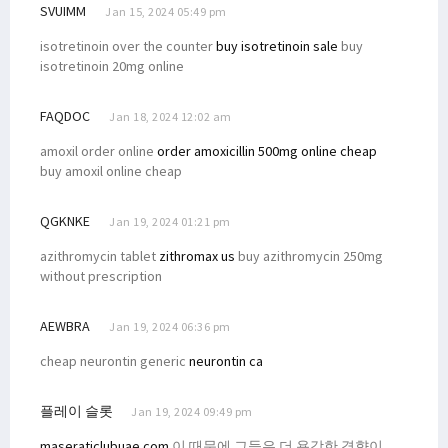
SVUIMM
Jan 15, 2024 05:49 pm
isotretinoin over the counter
buy isotretinoin sale
buy
isotretinoin 20mg online
FAQDOC
Jan 18, 2024 12:02 am
amoxil order online
order amoxicillin 500mg online cheap
buy amoxil online cheap
QGKNKE
Jan 19, 2024 01:21 pm
azithromycin tablet
zithromax us
buy azithromycin 250mg
without prescription
AEWBRA
Jan 19, 2024 06:36 pm
cheap neurontin generic
neurontin ca
플레이 슬롯
Jan 19, 2024 09:49 pm
maseraticlubuae.com
이 때문에 그들은 더 용감한 경향이