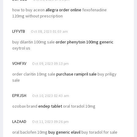
how to buy aceon
allegra order online
fexofenadine
120mg without prescription
LFFVTB
Oct 08, 2023 01:03 am
buy dilantin 100mg sale
order phenytoin 100mg generic
oxytrol us
VOHFXV
Oct 09, 2023 09:13 pm
order claritin 10mg sale
purchase ramipril sale
buy priligy
sale
EPRJSH
Oct 10, 2023 02:43 am
ozobax brand
endep tablet
oral toradol 10mg
LAZAAD
Oct 11, 2023 09:26 pm
oral baclofen 10mg
buy generic elavil
buy toradol for sale