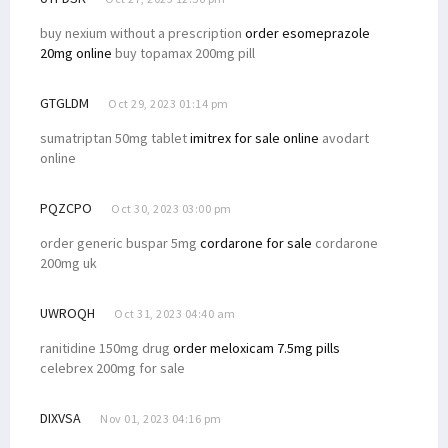
buy nexium without a prescription
order esomeprazole
20mg online
buy topamax 200mg pill
GTGLDM
Oct 29, 2023 01:14 pm
sumatriptan 50mg tablet
imitrex for sale online
avodart
online
PQZCPO
Oct 30, 2023 03:00 pm
order generic buspar 5mg
cordarone for sale
cordarone
200mg uk
UWROQH
Oct 31, 2023 04:40 am
ranitidine 150mg drug
order meloxicam 7.5mg pills
celebrex 200mg for sale
DIXVSA
Nov 01, 2023 04:16 pm