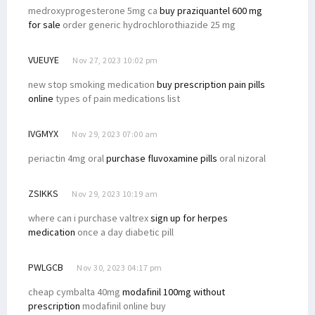
medroxyprogesterone 5mg ca
buy praziquantel 600 mg
for sale
order generic hydrochlorothiazide 25 mg
VUEUYE
Nov 27, 2023 10:02 pm
new stop smoking medication
buy prescription pain pills
online
types of pain medications list
IVGMYX
Nov 29, 2023 07:00 am
periactin 4mg oral
purchase fluvoxamine pills
oral nizoral
ZSIKKS
Nov 29, 2023 10:19 am
where can i purchase valtrex
sign up for herpes
medication
once a day diabetic pill
PWLGCB
Nov 30, 2023 04:17 pm
cheap cymbalta 40mg
modafinil 100mg without
prescription
modafinil online buy