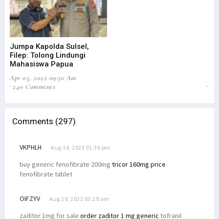
Jumpa Kapolda Sulsel,
In
Filep: Tolong Lindungi
Da
Mahasiswa Papua
Pe
Apr 05, 2022 09:30 Am
Jan
240 Comments
6
Comments (297)
VKPHLH
Aug 14, 2023 01:36 pm
buy generic fenofibrate 200mg
tricor 160mg price
fenofibrate tablet
OIFZYV
Aug 19, 2023 03:19 am
zaditor 1mg for sale
order zaditor 1 mg generic
tofranil