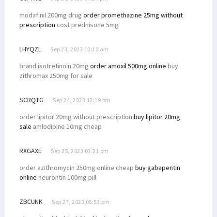
modafinil 200mg drug
order promethazine 25mg without
prescription
cost prednisone 5mg
LHYQZL
Sep 23, 2023 10:10 am
brand isotretinoin 20mg
order amoxil 500mg online
buy
zithromax 250mg for sale
SCRQTG
Sep 24, 2023 12:19 pm
order lipitor 20mg without prescription
buy lipitor 20mg
sale
amlodipine 10mg cheap
RXGAXE
Sep 25, 2023 03:21 pm
order azithromycin 250mg online cheap
buy gabapentin
online
neurontin 100mg pill
ZBCUNK
Sep 27, 2023 05:53 pm