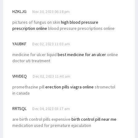
HZKLJG
Nov 30, 2023 06:18 pm
pictures of fungus on skin
high blood pressure
prescription online
blood pressure prescriptions online
YAUBKF
Dec 02, 2023 11:03 am
medicine for ulcer liquid
best medicine for an ulcer
online
doctor uti treatment
VHVDEQ
Dec 02, 2023 11:40 am
promethazine pill
erection pills viagra online
stromectol
in canada
RRTSQL
Dec 04, 2023 03:17 am
are birth control pills expensive
birth control pill near me
medication used for premature ejaculation