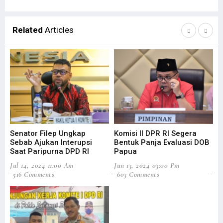
Related
Articles
Senator Filep Ungkap
Komisi II DPR RI Segera
Fi
Sebab Ajukan Interupsi
Bentuk Panja Evaluasi DOB
Te
Saat Paripurna DPD RI
Papua
Ma
Jul 14, 2024 11:00 Am
Jun 13, 2024 03:00 Pm
Ma
516 Comments
603 Comments
6