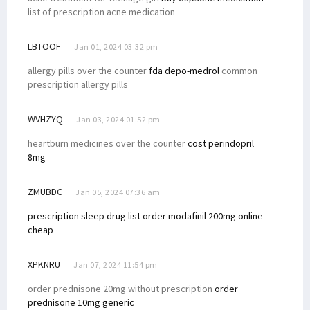
list of prescription acne medication
LBTOOF
Jan 01, 2024 03:32 pm
allergy pills over the counter
fda depo-medrol
common
prescription allergy pills
WVHZYQ
Jan 03, 2024 01:52 pm
heartburn medicines over the counter
cost perindopril
8mg
ZMUBDC
Jan 05, 2024 07:36 am
prescription sleep drug list
order modafinil 200mg online
cheap
XPKNRU
Jan 07, 2024 11:54 pm
order prednisone 20mg without prescription
order
prednisone 10mg generic