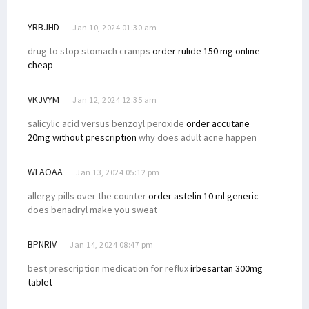
YRBJHD
Jan 10, 2024 01:30 am
drug to stop stomach cramps
order rulide 150 mg online
cheap
VKJVYM
Jan 12, 2024 12:35 am
salicylic acid versus benzoyl peroxide
order accutane
20mg without prescription
why does adult acne happen
WLAOAA
Jan 13, 2024 05:12 pm
allergy pills over the counter
order astelin 10 ml generic
does benadryl make you sweat
BPNRIV
Jan 14, 2024 08:47 pm
best prescription medication for reflux
irbesartan 300mg
tablet