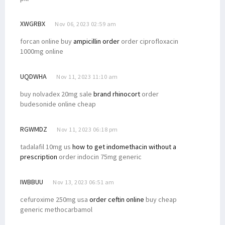
XWGRBX
Nov 06, 2023 02:59 am
forcan online buy
ampicillin order
order ciprofloxacin
1000mg online
UQDWHA
Nov 11, 2023 11:10 am
buy nolvadex 20mg sale
brand rhinocort
order
budesonide online cheap
RGWMDZ
Nov 11, 2023 06:18 pm
tadalafil 10mg us
how to get indomethacin without a
prescription
order indocin 75mg generic
IWBBUU
Nov 13, 2023 06:51 am
cefuroxime 250mg usa
order ceftin online
buy cheap
generic methocarbamol