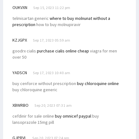
OUKVXN
Sep 15, 2023 11:22 pm
telmisartan generic
where to buy molnunat without a
prescription
how to buy molnupiravir
KZJGPX
Sep 17, 2023 05:59 am
goodrx cialis
purchase cialis online cheap
viagra for men
over 50
YADSCN
Sep 17, 2023 10:40 am
buy cenforce without prescription
buy chloroquine online
buy chloroquine generic
XBWRBO
Sep 20, 2023 07:31 am
cefdinir for sale online
buy omnicef paypal
buy
lansoprazole 15mg pill
GJPRVL
Sep 20, 2023 07:24 pm