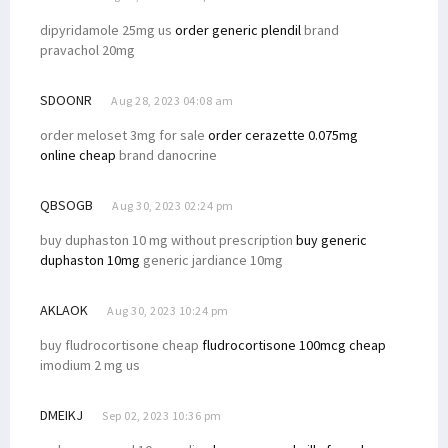
dipyridamole 25mg us
order generic plendil
brand
pravachol 20mg
SDOONR
Aug 28, 2023 04:08 am
order meloset 3mg for sale
order cerazette 0.075mg
online cheap
brand danocrine
QBSOGB
Aug 30, 2023 02:24 pm
buy duphaston 10 mg without prescription
buy generic
duphaston 10mg
generic jardiance 10mg
AKLAOK
Aug 30, 2023 10:24 pm
buy fludrocortisone cheap
fludrocortisone 100mcg cheap
imodium 2 mg us
DMEIKJ
Sep 02, 2023 10:36 pm