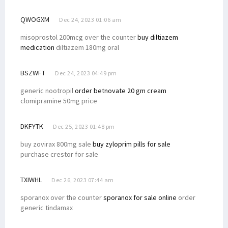
QWOGXM
Dec 24, 2023 01:06 am
misoprostol 200mcg over the counter
buy diltiazem
medication
diltiazem 180mg oral
BSZWFT
Dec 24, 2023 04:49 pm
generic nootropil
order betnovate 20 gm cream
clomipramine 50mg price
DKFYTK
Dec 25, 2023 01:48 pm
buy zovirax 800mg sale
buy zyloprim pills for sale
purchase crestor for sale
TXIWHL
Dec 26, 2023 07:44 am
sporanox over the counter
sporanox for sale online
order
generic tindamax