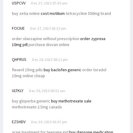
USPCVV
Dec 27, 2023 07:05 am
buy zetia online
cost motilium
tetracycline 500mg brand
FOCIUE
Dec 27, 2023 06:32 pm
order olanzapine without prescription
order zyprexa
10mg pill
purchase diovan online
QHFRUS
Dec 28, 2023 08:11 pm
flexeril 15mg pills
buy baclofen generic
order toradol
10mg online cheap
ULTKLY
Dec 30, 2023 09:32 am
buy gloperba generic
buy methotrexate sale
methotrexate 2.5mg canada
EZSHDV
Dec 30, 2023 03:07 pm
acne treatment for teenage girl
buy dapsone medication