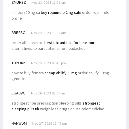
ZMUHSZ
Nov 23, 2023 12:26 pm
minocin 50mg ca
buy ropinirole 2mg sale
order ropinirole
online
BRBFSO
Nov 24, 2023 10:04 am
order alfuzosin pill
best otc antacid for heartburn
alternatives to paracetamol for headaches
THPOKK
Nov 25, 2023 03:46 pm
how to buy femara
cheap abilify 30mg
order abilify 30mg
generic
EGAUWJ
Nov 26, 2023 03:57 am
strongest non prescription sleeping pills
strongest
sleeping pills uk
weigh loss drugs online telemedicine
HAHWDM
Nov 27, 2023 12:47 pm