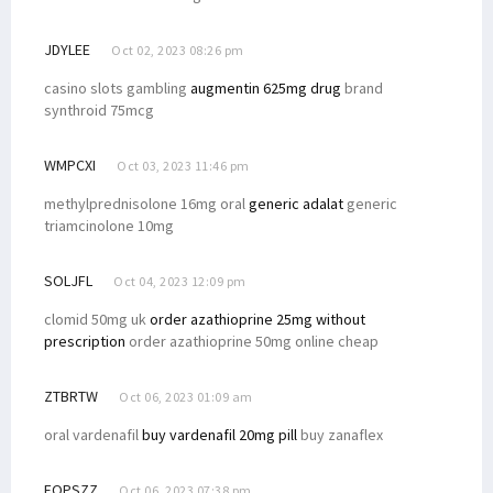
JDYLEE
Oct 02, 2023 08:26 pm
casino slots gambling
augmentin 625mg drug
brand
synthroid 75mcg
WMPCXI
Oct 03, 2023 11:46 pm
methylprednisolone 16mg oral
generic adalat
generic
triamcinolone 10mg
SOLJFL
Oct 04, 2023 12:09 pm
clomid 50mg uk
order azathioprine 25mg without
prescription
order azathioprine 50mg online cheap
ZTBRTW
Oct 06, 2023 01:09 am
oral vardenafil
buy vardenafil 20mg pill
buy zanaflex
EOPSZZ
Oct 06, 2023 07:38 pm