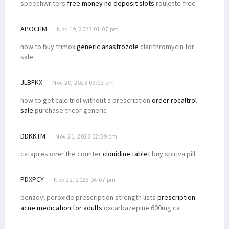
speechwriters
free money no deposit slots
roulette free
APOCHM
Nov 19, 2023 01:07 pm
how to buy trimox
generic anastrozole
clarithromycin for
sale
JLBFKX
Nov 20, 2023 09:03 pm
how to get calcitriol without a prescription
order rocaltrol
sale
purchase tricor generic
DDKKTM
Nov 21, 2023 02:39 pm
catapres over the counter
clonidine tablet
buy spiriva pill
PDXPCY
Nov 22, 2023 04:07 pm
benzoyl peroxide prescription strength lists
prescription
acne medication for adults
oxcarbazepine 600mg ca