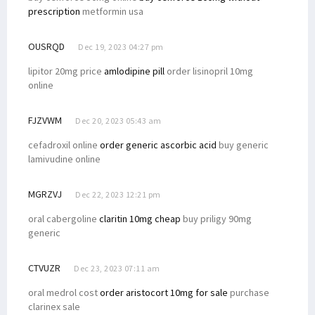
prescription
metformin usa
OUSRQD
Dec 19, 2023 04:27 pm
lipitor 20mg price
amlodipine pill
order lisinopril 10mg
online
FJZVWM
Dec 20, 2023 05:43 am
cefadroxil online
order generic ascorbic acid
buy generic
lamivudine online
MGRZVJ
Dec 22, 2023 12:21 pm
oral cabergoline
claritin 10mg cheap
buy priligy 90mg
generic
CTVUZR
Dec 23, 2023 07:11 am
oral medrol cost
order aristocort 10mg for sale
purchase
clarinex sale