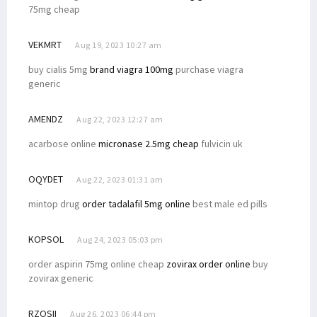
75mg cheap
VEKMRT
Aug 19, 2023 10:27 am
buy cialis 5mg
brand viagra 100mg
purchase viagra
generic
AMENDZ
Aug 22, 2023 12:27 am
acarbose online
micronase 2.5mg cheap
fulvicin uk
OQYDET
Aug 22, 2023 01:31 am
mintop drug
order tadalafil 5mg online
best male ed pills
KOPSOL
Aug 24, 2023 05:03 pm
order aspirin 75mg online cheap
zovirax order online
buy
zovirax generic
RZOSII
Aug 26, 2023 06:44 pm