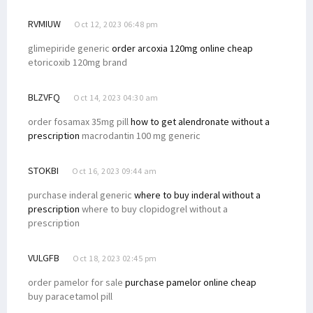
RVMIUW
Oct 12, 2023 06:48 pm
glimepiride generic
order arcoxia 120mg online cheap
etoricoxib 120mg brand
BLZVFQ
Oct 14, 2023 04:30 am
order fosamax 35mg pill
how to get alendronate without a
prescription
macrodantin 100 mg generic
STOKBI
Oct 16, 2023 09:44 am
purchase inderal generic
where to buy inderal without a
prescription
where to buy clopidogrel without a
prescription
VULGFB
Oct 18, 2023 02:45 pm
order pamelor for sale
purchase pamelor online cheap
buy paracetamol pill