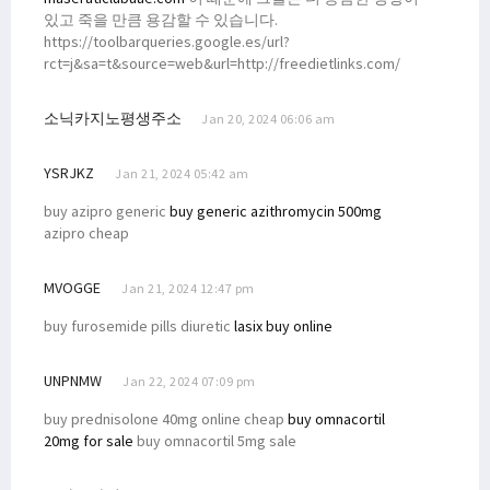
있고 죽을 만큼 용감할 수 있습니다.
https://toolbarqueries.google.es/url?
rct=j&sa=t&source=web&url=http://freedietlinks.com/
소닉카지노평생주소
Jan 20, 2024 06:06 am
YSRJKZ
Jan 21, 2024 05:42 am
buy azipro generic
buy generic azithromycin 500mg
azipro cheap
MVOGGE
Jan 21, 2024 12:47 pm
buy furosemide pills diuretic
lasix buy online
UNPNMW
Jan 22, 2024 07:09 pm
buy prednisolone 40mg online cheap
buy omnacortil
20mg for sale
buy omnacortil 5mg sale