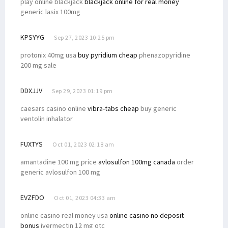
play online blackjack
blackjack online for real money
generic lasix 100mg
KPSYYG
Sep 27, 2023 10:25 pm
protonix 40mg usa
buy pyridium cheap
phenazopyridine
200 mg sale
DDXJJV
Sep 29, 2023 01:19 pm
caesars casino online
vibra-tabs cheap
buy generic
ventolin inhalator
FUXTYS
Oct 01, 2023 02:18 am
amantadine 100 mg price
avlosulfon 100mg canada
order
generic avlosulfon 100 mg
EVZFDO
Oct 01, 2023 04:33 am
online casino real money usa
online casino no deposit
bonus
ivermectin 12 mg otc