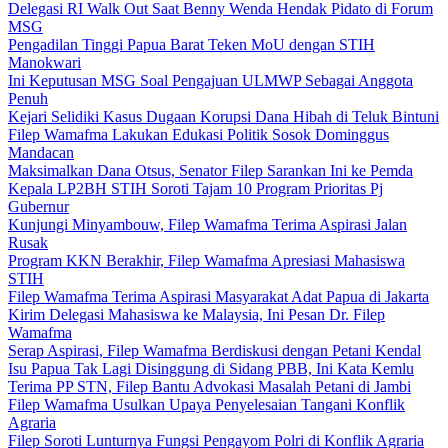
Delegasi RI Walk Out Saat Benny Wenda Hendak Pidato di Forum
MSG
Pengadilan Tinggi Papua Barat Teken MoU dengan STIH
Manokwari
Ini Keputusan MSG Soal Pengajuan ULMWP Sebagai Anggota
Penuh
Kejari Selidiki Kasus Dugaan Korupsi Dana Hibah di Teluk Bintuni
Filep Wamafma Lakukan Edukasi Politik Sosok Dominggus
Mandacan
Maksimalkan Dana Otsus, Senator Filep Sarankan Ini ke Pemda
Kepala LP2BH STIH Soroti Tajam 10 Program Prioritas Pj
Gubernur
Kunjungi Minyambouw, Filep Wamafma Terima Aspirasi Jalan
Rusak
Program KKN Berakhir, Filep Wamafma Apresiasi Mahasiswa
STIH
Filep Wamafma Terima Aspirasi Masyarakat Adat Papua di Jakarta
Kirim Delegasi Mahasiswa ke Malaysia, Ini Pesan Dr. Filep
Wamafma
Serap Aspirasi, Filep Wamafma Berdiskusi dengan Petani Kendal
Isu Papua Tak Lagi Disinggung di Sidang PBB, Ini Kata Kemlu
Terima PP STN, Filep Bantu Advokasi Masalah Petani di Jambi
Filep Wamafma Usulkan Upaya Penyelesaian Tangani Konflik
Agraria
Filep Soroti Lunturnya Fungsi Pengayom Polri di Konflik Agraria