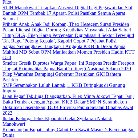
Pilot
STIH Manokwari Terapkan Absensi Digital bagi Pegawai dan Staf
Bantah OPM Tembak 17 Aparat, Polisi Pastikan Semua Aparat
Selamat
Prihatin Anak-Anak Jadi Korban, Theo Hesegem Surati Presiden
Pekan Literasi Digital Dorong Kreativitas Masyarakat Adat Saireri
Tutup DLA, Filep Harap Percepatan Digitalisasi 4 Sektor Terwujud
Tak Ragu ‘Potong Kepala’, Kapolri Copot 7 Pejabat Polisi
Satgas Nemangkawi Tangkap 1 Anggota KKB di Dekai Papua
Mahfud MD Sebut OPM Manfaatkan Momen Presiden Hadiri KTT
G20
Smelter Gresik Diprotes Warga Papua, Ini Respons Presdir Freeport
Tingkat Kriminalitas Papua Barat Tertinggi Nasional Selama 2020
Filep Wamafma Dampingi Gubernur Resmikan GKI Bahtera
Pasirido
SMP Serambakon Luluh Lantak, 1 KKB Diringkus di Gunung
Impura
Jalan Pegaf Tak Juga Dianggarkan, Filep Minta Jokowi Tepati Janji
Baku Tembak dengan Aparat, KKB Bakar SMP N Serambakon
Dokumen Diserahkan, DOB Provinsi Papua Selatan Dibahas Awal
2022
Ikatan Kelurga Teluk Elpaputih Gelar Syukuran Natal di
Manokwari
Kemenangan Bupati Johny Cabut Izin Sawit Masuk 5 Kemenangan
Dunia