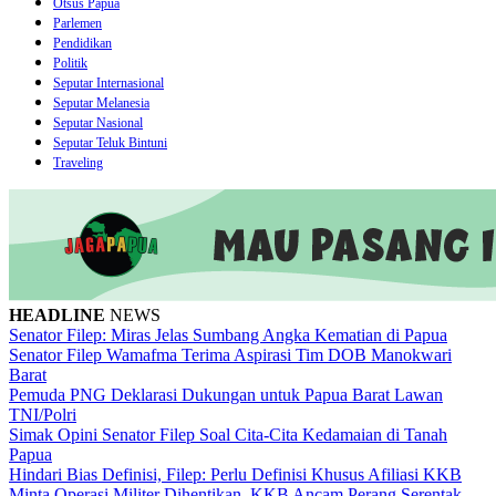
Otsus Papua
Parlemen
Pendidikan
Politik
Seputar Internasional
Seputar Melanesia
Seputar Nasional
Seputar Teluk Bintuni
Traveling
HEADLINE
NEWS
Senator Filep: Miras Jelas Sumbang Angka Kematian di Papua
Senator Filep Wamafma Terima Aspirasi Tim DOB Manokwari
Barat
Pemuda PNG Deklarasi Dukungan untuk Papua Barat Lawan
TNI/Polri
Simak Opini Senator Filep Soal Cita-Cita Kedamaian di Tanah
Papua
Hindari Bias Definisi, Filep: Perlu Definisi Khusus Afiliasi KKB
Minta Operasi Militer Dihentikan, KKB Ancam Perang Serentak