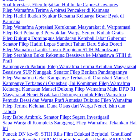
Soal Investasi, Filep Ingatkan Hal Ini ke Capres-Cawapres
Filep Wamafma Terima Aspirasi Pencaker di Kaimana
Filep Hadiri Ibadah Syukur Bersama Keluarga Besar Byak di
Kaimana
Filep Wamafma Apresiasi Kerukunan Masyarakat di Warpramasi
Filep Beri Peluang 3 Perwakilan Warga Serayu Kuliah Gratis
Filep Dukung Dominggus Mandacan Kembali Jabat Gubernur
Senator Filep Hadiri Lepas Sambut Tahun Baru Suku Doreri
Filep Wamafma Lantik Unsur Pimpinan STIH Manokwari
Filep Serahkan Buku Rekening Beasiswa ke Mahasiswa STIH di
Prafi
Kampanye di Padarni, Filep Wamafma Terima Keluhan Masyarakat
Beasiswa SUP Nunggak, Senator Filep Berikan Pandangannya
Filep Wamafma Gelar Kampanye Terbatas di Oransbari Mansel
Kampanye Terbatas di Oransbari, Ini Komitmen Filep Wamafma
Keluarga Kamasan Mansel Dukung Filep Wamafma Maju DPD RI
Masyarakat Nenei Nyatakan Dukungan untuk Filep Wamafma
Pemuda Desai dan Warga Prafi Antusias Dukung Filep Wamafma
Filep Terima Keluhan Dana Otsus dari Warga Nenei, Isim dan
Tahota
Jetty Babo Ambruk, Senator Filep: Segera Investigasi!
Sapa Warga di Kompleks Sanggeng, Filep Wamafma Tekankan Hal
Ini
Puncak DN ke-49, STIH Rilis Film Edukasi Berjudul 'Gratifikasi'
Pimpinan Komite I DPD RI Hadiri Konsultasi Publik RPJPD PB