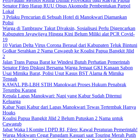
Pernyataan Mensos Risma Dinilai Provokatif bagi Rakyat Papua
Senator Filep Harap RUU Otsus Akomodir Pembentukan Parpol
Lokal
3 Pelaku Pencurian di Sebuah Hotel di Manokwari Diamankan
Polisi
Warga di Tambrauw Takut Divaksin, Sosialisasi Perlu Digencarkan
Kabupaten Jayawijaya Hingga Kini Belum Miliki alat PCR Covid-
19
10 Varian Delta Virus Corona Berasal dari Kabupaten Teluk Bintuni
Golkar Serahkan 2 Nama Cawagub ke Koalisi Papua Bangkit Jilid
2
Jalan Trans Papua Barat ke Windesi Butuh Perhatian Pemerintah
Senator Filep Diskusi Bersama Warga Jemaat GKI Kanaan Sabon
Usai Mimika Barat, Polisi Usut Kasus BST Alama & Mimika
Tengah
KAWAL PB-LBH STIH Manokwari Proses Hukum Penabrak
Terumbu Karang
Kepala Lapas Manokwari: Napi yang Kabur Sudah Ditemui
Keluarga
Kabar Napi Kabur dari Lapas Manokwari Tewas Tertembak Hanya
Hoaks
Koalisi Papua Bangkit Jilid 2 Belum Putuskan 2 Nama untuk
Cawagub
Jabat Waka I Komite I DPD RI, Filep: Kawal Peraturan Pemerintah!
Warga Mokwam Cegat Pangdam Kasuari saat Touring Merah Putih