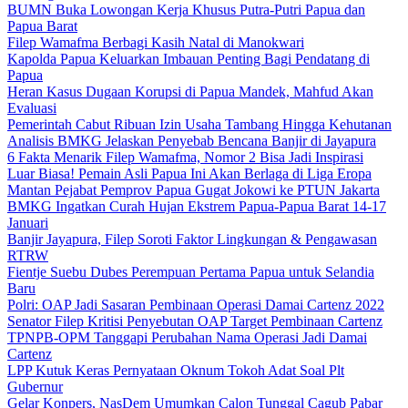
BUMN Buka Lowongan Kerja Khusus Putra-Putri Papua dan
Papua Barat
Filep Wamafma Berbagi Kasih Natal di Manokwari
Kapolda Papua Keluarkan Imbauan Penting Bagi Pendatang di
Papua
Heran Kasus Dugaan Korupsi di Papua Mandek, Mahfud Akan
Evaluasi
Pemerintah Cabut Ribuan Izin Usaha Tambang Hingga Kehutanan
Analisis BMKG Jelaskan Penyebab Bencana Banjir di Jayapura
6 Fakta Menarik Filep Wamafma, Nomor 2 Bisa Jadi Inspirasi
Luar Biasa! Pemain Asli Papua Ini Akan Berlaga di Liga Eropa
Mantan Pejabat Pemprov Papua Gugat Jokowi ke PTUN Jakarta
BMKG Ingatkan Curah Hujan Ekstrem Papua-Papua Barat 14-17
Januari
Banjir Jayapura, Filep Soroti Faktor Lingkungan & Pengawasan
RTRW
Fientje Suebu Dubes Perempuan Pertama Papua untuk Selandia
Baru
Polri: OAP Jadi Sasaran Pembinaan Operasi Damai Cartenz 2022
Senator Filep Kritisi Penyebutan OAP Target Pembinaan Cartenz
TPNPB-OPM Tanggapi Perubahan Nama Operasi Jadi Damai
Cartenz
LPP Kutuk Keras Pernyataan Oknum Tokoh Adat Soal Plt
Gubernur
Gelar Konpers, NasDem Umumkan Calon Tunggal Cagub Pabar