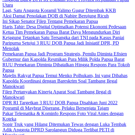
Utara
Lagi, Satu Anggota Koramil Yalimo Gugur Ditembak KKB
Aksi Damai Penolakan DOB di Nabire Berujung Ricuh
Ini Sikap Senator Filep Tentang Pemekaran Papua
Haris Tahir: Desa Digital Optimalkan Potensi Ekonomi Pedesaan
Ketua Tim Pemekaran Papua Barat Daya Mengundurkan Diri
Kejagung Tetapkan Satu Tersangka dari TNI pada Kasus Paniai
Paripurna Setujui 3 RUU DOB Papua Jadi Inisiatif DPR, PD
Menolak
Pemekaran Papua Jadi Program Strategis, Pemilu Diminta Efisien
Gubernur dan Kapolda Resmikan Pura Milik Polda Papua Barat
RUU Pemekaran Diminta Dibatalkan Hingga Respons Para Tokoh
Papua
Majelis Rakyat Papua Temui Menko Polhukam, Ini yang Dibahas
Kapolda Koordinasi dengan Bareskrim Soal Tambang Ilegal
Manokwari
Filep Pertanyakan Kinerja Aparat Soal Tambang Ilegal di
Manokwari
DPR RI Targetkan 3 RUU DOB Papua Disahkan Juni 2022
Posramil di Maybrat Diserang, Pelaku Bersenjata Tajam
Pakar Telematika & Kominfo Respons Foto Viral Anies dengan
Koteka
Sopir Truk yang Hilang Ditemukan Tewas dengan Luka Tembak
Adik Anggota DPRD Sarolangun Diduga Terlibat PETI di