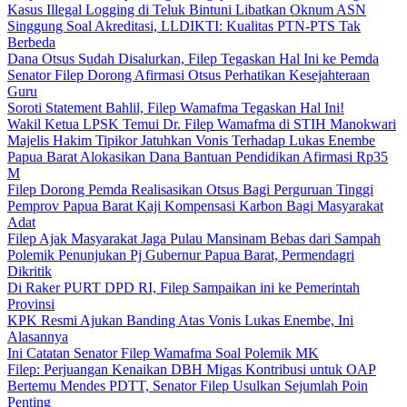
Kasus Illegal Logging di Teluk Bintuni Libatkan Oknum ASN
Singgung Soal Akreditasi, LLDIKTI: Kualitas PTN-PTS Tak
Berbeda
Dana Otsus Sudah Disalurkan, Filep Tegaskan Hal Ini ke Pemda
Senator Filep Dorong Afirmasi Otsus Perhatikan Kesejahteraan
Guru
Soroti Statement Bahlil, Filep Wamafma Tegaskan Hal Ini!
Wakil Ketua LPSK Temui Dr. Filep Wamafma di STIH Manokwari
Majelis Hakim Tipikor Jatuhkan Vonis Terhadap Lukas Enembe
Papua Barat Alokasikan Dana Bantuan Pendidikan Afirmasi Rp35
M
Filep Dorong Pemda Realisasikan Otsus Bagi Perguruan Tinggi
Pemprov Papua Barat Kaji Kompensasi Karbon Bagi Masyarakat
Adat
Filep Ajak Masyarakat Jaga Pulau Mansinam Bebas dari Sampah
Polemik Penunjukan Pj Gubernur Papua Barat, Permendagri
Dikritik
Di Raker PURT DPD RI, Filep Sampaikan ini ke Pemerintah
Provinsi
KPK Resmi Ajukan Banding Atas Vonis Lukas Enembe, Ini
Alasannya
Ini Catatan Senator Filep Wamafma Soal Polemik MK
Filep: Perjuangan Kenaikan DBH Migas Kontribusi untuk OAP
Bertemu Mendes PDTT, Senator Filep Usulkan Sejumlah Poin
Penting