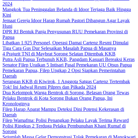
2024
Mangkok Tua Peninggalan Belanda di Idoor Terjaga Baik Hingga
Kini
Jemaat Gereja Idoor Harap Rumah Pastori Dibangun Agar Layak
Huni
DPR RI Bentuk Panja Penyusunan RUU Pemekaran Provinsi di
Papua
Libatkan 1.925 Personel, Operasi Damai Cartenz Resmi Dimulai
Tiga Cara Gus Dur Selesaikan Masalah Papua di Masanya
4 Prajurit TNI di Maybrat Sorong Selatan Ditembak KKB
Putra Asli Papua Terbunuh KKB, Pangdam Kasuari Bereaksi Keras
Senator Filep Uraikan 5 Intisari Pasal Pemekaran UU Otsus Papua
Pemekaran Papua, Filep Ungkap 2 Opsi Siapkan Pemerintahan
Daerah
Serangan KKB di Kiwirok, 1 Anggota Satgas Cartenz Tertembak
Tok! Ini Jadwal Resmi Pilpres dan Pilkada 2024
Dua Kelompok Warga Bentrok di Sorong, Belasan Orang Tewas
Pelaku Bentrok di Kota Sorong Bukan Orang Papua, Ini
Kronologinya
Filep Harap Aparat Mampu Deteksi Dini Potensi Kekerasan di
Daerah
Filep Wamafma: Polisi Penangkap Pelaku Layak Terima Reward
Polisi Ringkus 2 Terduga Pelaku Pembunuhan Khani Rumaf di
Sorong
Sejumlah Massa Gelar Demonstrasi Tolak Pemekaran di Manokwari