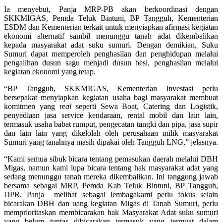
Ia menyebut, Panja MRP-PB akan berkoordinasi dengan
SKKMIGAS, Pemda Teluk Bintuni, BP Tangguh, Kementerian
ESDM dan Kementerian terkait untuk menyiapkan afirmasi kegiatan
ekonomi alternatif sambil menunggu tanah adat dikembalikan
kepada masyarakat adat suku sumuri. Dengan demikian, Suku
Sumuri dapat memperoleh penghasilan dan penghidupan melalui
pengalihan dusun sagu menjadi dusun besi, penghasilan melalui
kegiatan ekonomi yang tetap.
“BP Tangguh, SKKMIGAS, Kementerian Investasi perlu
bersepakat menyiapkan kegiatan usaha bagi masyarakat membuat
komitmen yang
real
seperti Sewa Boat, Catering dan Logistik,
penyediaan jasa service kendaraan, rental mobil dan lain lain,
termasuk usaha babat rumput, pengecatan tangki dan pipa, jasa supir
dan lain lain yang dikelolah oleh perusahaan milik masyarakat
Sumuri yang tanahnya masih dipakai oleh Tangguh LNG,” jelasnya.
“Kami semua sibuk bicara tentang pemasukan daerah melalui DBH
Migas, namun kami lupa bicara tentang hak masyarakat adat yang
sedang menunggu tanah mereka dikembalikan. Ini tanggung jawab
bersama sebagai MRP, Pemda Kab Teluk Bintuni, BP Tangguh,
DPR. Panja melihat sebagai lembagakami perlu fokus selain
bicarakan DBH dan uang kegiatan Migas di Tanah Sumuri, perlu
memprioritaskan membicarakan hak Masyarakat Adat suku sumuri
yang belum tuntas dibicarakan termasuk yang termuat dalam