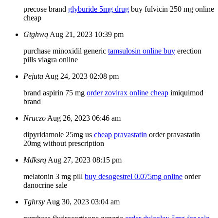
precose brand
glyburide 5mg drug
buy fulvicin 250 mg online
cheap
Gtghwq
Aug 21, 2023 10:39 pm
purchase minoxidil generic
tamsulosin online buy
erection
pills viagra online
Pejuta
Aug 24, 2023 02:08 pm
brand aspirin 75 mg
order zovirax online cheap
imiquimod
brand
Nruczo
Aug 26, 2023 06:46 am
dipyridamole 25mg us
cheap pravastatin
order pravastatin
20mg without prescription
Mdksrq
Aug 27, 2023 08:15 pm
melatonin 3 mg pill
buy desogestrel 0.075mg online
order
danocrine sale
Tghrsy
Aug 30, 2023 03:04 am