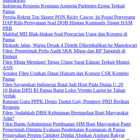
Manokwari
Indonesia Respons Kegiatan Anggota Parlemen Eropa Terkait
Papua
Persija Rekrut Top Skorer PON Ricky Cawor, Isi Posisi Penyerang
DAP Rilis Pernyataan Soal DOB Hingga Komisaris Tinggi HAM
PBB
Mahfud MD Blak-blakan Soal Pencucian Uang dan Korupsi di
Papua
Blokade Jalan, Warga Desak 4 Distrik Dikembalikan ke Manokwari
Filep: Pemerintah Perlu Audit SKK Migas dan BP Tangguh di
Bintuni
Filep Minta Mendagri Tinjau Ulang Surat Edaran Terkait Mutasi
ASN
Senator Filep Uraikan Dasar Hukum dan Konsep CSR Konteks
Papua
Filep Sayangkan Indonesia Batal Jadi Host Piala Dunia U-20
10 Balon DPD RI Papua Barat Lolos Vermin Lanjut ke Tahap
Verfak
Ratusan Guru PPPK Demo Tuntut Gaji, Pemprov PBD Berikan
Respons
Filep: Sudahkah DBH Kehutanan Bermanfaat Bagi Masyarakat
Adat?
Filep Bantu Administrasi Pembuatan SIM Bagi Masyarakat Pami
Pemerintah Diminta Evaluasi Pendekatan Keamanan di Papua
Pengesahan Perppu Ciptaker Dinilai Abaikan Aspirasi Rakyat