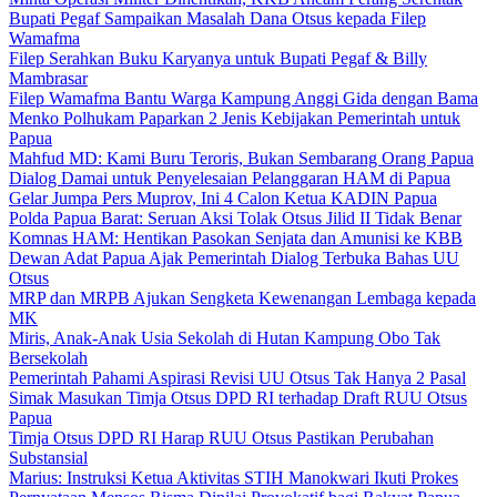
Bupati Pegaf Sampaikan Masalah Dana Otsus kepada Filep
Wamafma
Filep Serahkan Buku Karyanya untuk Bupati Pegaf & Billy
Mambrasar
Filep Wamafma Bantu Warga Kampung Anggi Gida dengan Bama
Menko Polhukam Paparkan 2 Jenis Kebijakan Pemerintah untuk
Papua
Mahfud MD: Kami Buru Teroris, Bukan Sembarang Orang Papua
Dialog Damai untuk Penyelesaian Pelanggaran HAM di Papua
Gelar Jumpa Pers Muprov, Ini 4 Calon Ketua KADIN Papua
Polda Papua Barat: Seruan Aksi Tolak Otsus Jilid II Tidak Benar
Komnas HAM: Hentikan Pasokan Senjata dan Amunisi ke KBB
Dewan Adat Papua Ajak Pemerintah Dialog Terbuka Bahas UU
Otsus
MRP dan MRPB Ajukan Sengketa Kewenangan Lembaga kepada
MK
Miris, Anak-Anak Usia Sekolah di Hutan Kampung Obo Tak
Bersekolah
Pemerintah Pahami Aspirasi Revisi UU Otsus Tak Hanya 2 Pasal
Simak Masukan Timja Otsus DPD RI terhadap Draft RUU Otsus
Papua
Timja Otsus DPD RI Harap RUU Otsus Pastikan Perubahan
Substansial
Marius: Instruksi Ketua Aktivitas STIH Manokwari Ikuti Prokes