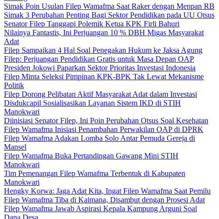
Simak Poin Usulan Filep Wamafma Saat Raker dengan Menpan RB
Simak 3 Perubahan Penting Bagi Sektor Pendidikan pada UU Otsus
Senator Filep Tanggapi Polemik Ketua KPK Firli Bahuri
Nilainya Fantastis, Ini Perjuangan 10 % DBH Migas Masyarakat
Adat
Filep Sampaikan 4 Hal Soal Penegakan Hukum ke Jaksa Agung
Filep: Perjuangan Pendidikan Gratis untuk Masa Depan OAP
Presiden Jokowi Paparkan Sektor Prioritas Investasi Indonesia
Filep Minta Seleksi Pimpinan KPK-BPK Tak Lewat Mekanisme
Politik
Filep Dorong Pelibatan Aktif Masyarakat Adat dalam Investasi
Disdukcapil Sosialisasikan Layanan Sistem IKD di STIH
Manokwari
Diinisiasi Senator Filep, Ini Poin Perubahan Otsus Soal Kesehatan
Filep Wamafma Inisiasi Penambahan Perwakilan OAP di DPRK
Filep Wamafma Adakan Lomba Solo Antar Pemuda Gereja di
Mansel
Filep Wamafma Buka Pertandingan Gawang Mini STIH
Manokwari
Tim Pemenangan Filep Wamafma Terbentuk di Kabupaten
Manokwari
Hengky Korwa: Jaga Adat Kita, Ingat Filep Wamafma Saat Pemilu
Filep Wamafma Tiba di Kaimana, Disambut dengan Prosesi Adat
Filep Wamafma Jawab Aspirasi Kepala Kampung Arguni Soal
Dana Desa