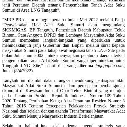
janji Peraturan Daerah tentang Pengembalian Tanah Adat Suku
Sumuri di Area LNG Tangguh”.
“MRP PB dalam minggu pertama bulan Mei 2022 melalui Panja
“Penyelesaian Hak Adat Suku Sumuri akan mengundang
SKKMIGAS, BP Tangguh, Pemerintah Daerah Kabupaten Teluk
Bintuni, Para Anggota DPRD dan Lembaga Masyarakat Adat Suku
Sumuri membahas langkah-langkah yang diperlukan untuk
menindaklanjuti janji Gubernur dan Bupati melalui surat kepada
masyarakat Sumuri pada tahap awal negosiasi tanah LNG Site pada
bulan Juli tahun 2002 untuk menyiapkan peraturan daerah terkait
pengembalian Tanah Adat Suku Sumuri yang diperuntukkan untuk
Tangguh LNG Site,” sebut rilis yang diterima
jagapapua.com,
Jumat (8/4/2022).
Langkah ini diambil dalam rangka mendukung partisipasi aktif
Masyarakat Adat Suku Sumuri dalam percepatan pembangunan
ekonomi di Kawasan Industri Onar Teluk Bintuni yang merujuk
pada Peraturan Presiden Republik Indonesia Nomor 109 Tahun
2020 Tentang Perubahan Ketiga Atas Peraturan Residen Nomor 3
Tahun 2016 Tentang Percepatan Pelaksanaan Proyek Strategis
Nasional dan sejalan dengan agenda Transformasi Masyarakat Adat
Suku Sumuri Menuju Masyarakat Industri Berkelanjutan.
Selain itu, hal ini juga sejalan dengan agenda strategis yang