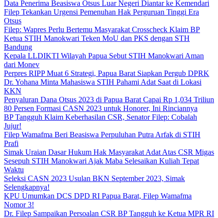
Data Penerima Beasiswa Otsus Luar Negeri Diantar ke Kemendari
Filep Tekankan Urgensi Pemenuhan Hak Perguruan Tinggi Era
Otsus
Filep: Wapres Perlu Bertemu Masyarakat Crosscheck Klaim BP
Ketua STIH Manokwari Teken MoU dan PKS dengan STH
Bandung
Kepala LLDIKTI Wilayah Papua Sebut STIH Manokwari Aman
dari Monev
Perpres RIPP Muat 6 Strategi, Papua Barat Siapkan Pergub DPRK
Dr. Yohana Minta Mahasiswa STIH Pahami Adat Saat di Lokasi
KKN
Penyaluran Dana Otsus 2023 di Papua Barat Capai Rp 1,034 Triliun
80 Persen Formasi CASN 2023 untuk Honorer, Ini Rinciannya
BP Tangguh Klaim Keberhasilan CSR, Senator Filep: Cobalah
Jujur!
Filep Wamafma Beri Beasiswa Perpuluhan Putra Arfak di STIH
Prafi
Simak Uraian Dasar Hukum Hak Masyarakat Adat Atas CSR Migas
Sesepuh STIH Manokwari Ajak Maba Selesaikan Kuliah Tepat
Waktu
Seleksi CASN 2023 Usulan BKN September 2023, Simak
Selengkapnya!
KPU Umumkan DCS DPD RI Papua Barat, Filep Wamafma
Nomor 3!
Dr. Filep Sampaikan Persoalan CSR BP Tangguh ke Ketua MPR RI