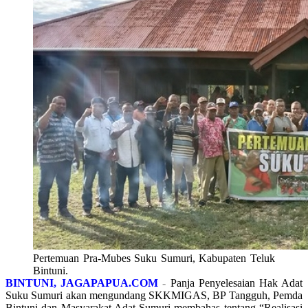
Pertemuan Pra-Mubes Suku Sumuri, Kabupaten Teluk
Bintuni.
BINTUNI, JAGAPAPUA.COM
-
Panja Penyelesaian Hak Adat
Suku Sumuri akan mengundang SKKMIGAS, BP Tangguh, Pemda
Bintuni dan Masyarakat Adat Sumuri membahas tentang “Realisasi