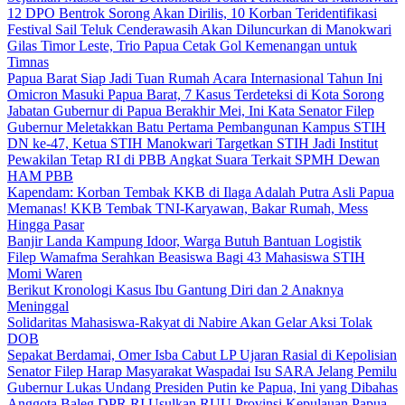
12 DPO Bentrok Sorong Akan Dirilis, 10 Korban Teridentifikasi
Festival Sail Teluk Cenderawasih Akan Diluncurkan di Manokwari
Gilas Timor Leste, Trio Papua Cetak Gol Kemenangan untuk
Timnas
Papua Barat Siap Jadi Tuan Rumah Acara Internasional Tahun Ini
Omicron Masuki Papua Barat, 7 Kasus Terdeteksi di Kota Sorong
Jabatan Gubernur di Papua Berakhir Mei, Ini Kata Senator Filep
Gubernur Meletakkan Batu Pertama Pembangunan Kampus STIH
DN ke-47, Ketua STIH Manokwari Targetkan STIH Jadi Institut
Pewakilan Tetap RI di PBB Angkat Suara Terkait SPMH Dewan
HAM PBB
Kapendam: Korban Tembak KKB di Ilaga Adalah Putra Asli Papua
Memanas! KKB Tembak TNI-Karyawan, Bakar Rumah, Mess
Hingga Pasar
Banjir Landa Kampung Idoor, Warga Butuh Bantuan Logistik
Filep Wamafma Serahkan Beasiswa Bagi 43 Mahasiswa STIH
Momi Waren
Berikut Kronologi Kasus Ibu Gantung Diri dan 2 Anaknya
Meninggal
Solidaritas Mahasiswa-Rakyat di Nabire Akan Gelar Aksi Tolak
DOB
Sepakat Berdamai, Omer Isba Cabut LP Ujaran Rasial di Kepolisian
Senator Filep Harap Masyarakat Waspadai Isu SARA Jelang Pemilu
Gubernur Lukas Undang Presiden Putin ke Papua, Ini yang Dibahas
Anggota Baleg DPR RI Usulkan RUU Provinsi Kepulauan Papua