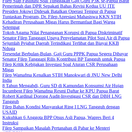
Filep Siap Fasilitasi Soal Tunggakan Gaji Guru P3K se-Papua Barat
Pemerintah dan DPR Sepakati Bahas Revisi Kedua UU ITE
Presiden Jokowi Didesak Batalkan Operasi Tempur di Papua
Tuntaskan Program, Dr. Filep Apresiasi Mahasiswa KKN STIH
Kehadiran Perusahaan Migas Harus Bermanfaat Bagi Warga
Setempat
Tokoh Agama Nilai Penanganan Korupsi di Papua Diskriminatif
Senator Filep Tanggapi Upaya Penyelamatan Pilot Susi Air di Papua
Sejumlah Pejabat Daerah Terindikasi Terlibat dan Biayai KKB
Nduga
Tersendat Berbulan-Bulan, Gaji Guru PPPK Papua Segera Dibayar
Senator Filep Tanggapi Rilis Kontribusi BP Tangguh untuk Papua
Filep Kritik Kebijakan Investasi Soal Aturan CSR Perusahaan
Migas
Filep Wamafma Kenalkan STIH Manokwari di JNU New Delhi
India
8 Tahun Mengabdi, Guru SD di Kamundan Konsumsi Air Hujan
Incumbent Filep Wamafma Resmi Daftar ke KPU Papua Barat
Robert Kardinal Dorong Audit-Investigasi CSR dan DBH LNG
Tangguh
Filep Bahas Kondisi Masyarakat Ring I LNG Tangguh dengan
USAID
Kukuhkan 6 Anggota BPP Otsus Asli Papua, Wapres Beri 4
Instruksi
Filep Sampaikan Masalah Pertanahan di Pabar ke Menteri