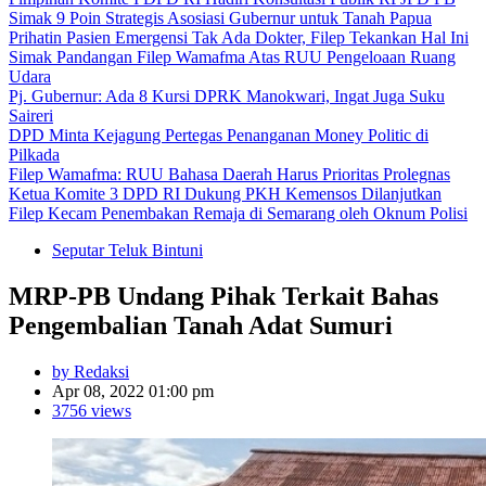
Simak 9 Poin Strategis Asosiasi Gubernur untuk Tanah Papua
Prihatin Pasien Emergensi Tak Ada Dokter, Filep Tekankan Hal Ini
Simak Pandangan Filep Wamafma Atas RUU Pengeloaan Ruang
Udara
Pj. Gubernur: Ada 8 Kursi DPRK Manokwari, Ingat Juga Suku
Saireri
DPD Minta Kejagung Pertegas Penanganan Money Politic di
Pilkada
Filep Wamafma: RUU Bahasa Daerah Harus Prioritas Prolegnas
Ketua Komite 3 DPD RI Dukung PKH Kemensos Dilanjutkan
Filep Kecam Penembakan Remaja di Semarang oleh Oknum Polisi
Seputar Teluk Bintuni
MRP-PB Undang Pihak Terkait Bahas
Pengembalian Tanah Adat Sumuri
by Redaksi
Apr 08, 2022 01:00 pm
3756 views