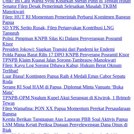
Unik! Ini Cara Warga Syou Kibarkan Merah Putih di Tengah Hutan
Senator Filep Desak Pemerintah Selesaikan Masalah TKBM
Manokwari
Filep: HUT RI Momentum Pemerintah Perbarui Komitmen Bangun
Papua
SD YPK Serito Rusak, Filep Pertanyakan Kontribusi LNG
Tangguh
Polisi: Pimpinan KNPB Silas Ki Dalang Penyerangan Posramil
Kisor
Presiden Jokowi: Siapkan Transisi dari Pandemi ke Endemi
Polda Papua Barat Rilis 17 DPO KNPB Penyerang Posramil Kisor
TPNPB Klaim Kuasai Jalan Sorong-Tambrauw-Manokwari
Filep: Kayu Log Sorong Dibawa Kabur, Hukum Berat Oknum
Terlibat!
Luar Biasa! Kontingen Papua Raih 4 Medali Emas Cabor Sepatu
Roda
Serang RI Soal HAM di Papua, Diplomat Minta Vanuatu ‘Buka
Mata’
TPNPB-OPM Ngalum Kupel Akui Serangan di Kiwirok, 1 Brimob
Tewas
Filep Wamafma: PON XX Papua Momentum Perekat Persaudaraan
Bangsa
Kemlu Berikan Tanggapan Atas Laporan PBB Soal Aktivis Papua
LSM Minta Kejati Periksa Dugaan Penyelewengan Dana Otsus di
Biak