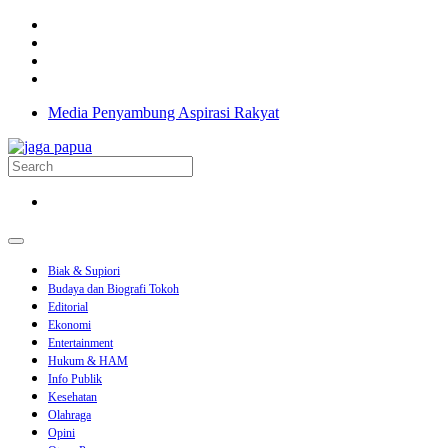
Media Penyambung Aspirasi Rakyat
Biak & Supiori
Budaya dan Biografi Tokoh
Editorial
Ekonomi
Entertainment
Hukum & HAM
Info Publik
Kesehatan
Olahraga
Opini