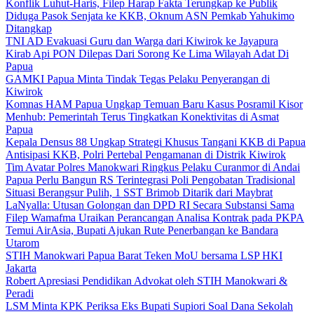
Konflik Luhut-Haris, Filep Harap Fakta Terungkap ke Publik
Diduga Pasok Senjata ke KKB, Oknum ASN Pemkab Yahukimo
Ditangkap
TNI AD Evakuasi Guru dan Warga dari Kiwirok ke Jayapura
Kirab Api PON Dilepas Dari Sorong Ke Lima Wilayah Adat Di
Papua
GAMKI Papua Minta Tindak Tegas Pelaku Penyerangan di
Kiwirok
Komnas HAM Papua Ungkap Temuan Baru Kasus Posramil Kisor
Menhub: Pemerintah Terus Tingkatkan Konektivitas di Asmat
Papua
Kepala Densus 88 Ungkap Strategi Khusus Tangani KKB di Papua
Antisipasi KKB, Polri Pertebal Pengamanan di Distrik Kiwirok
Tim Avatar Polres Manokwari Ringkus Pelaku Curanmor di Andai
Papua Perlu Bangun RS Terintegrasi Poli Pengobatan Tradisional
Situasi Berangsur Pulih, 1 SST Brimob Ditarik dari Maybrat
LaNyalla: Utusan Golongan dan DPD RI Secara Substansi Sama
Filep Wamafma Uraikan Perancangan Analisa Kontrak pada PKPA
Temui AirAsia, Bupati Ajukan Rute Penerbangan ke Bandara
Utarom
STIH Manokwari Papua Barat Teken MoU bersama LSP HKI
Jakarta
Robert Apresiasi Pendidikan Advokat oleh STIH Manokwari &
Peradi
LSM Minta KPK Periksa Eks Bupati Supiori Soal Dana Sekolah