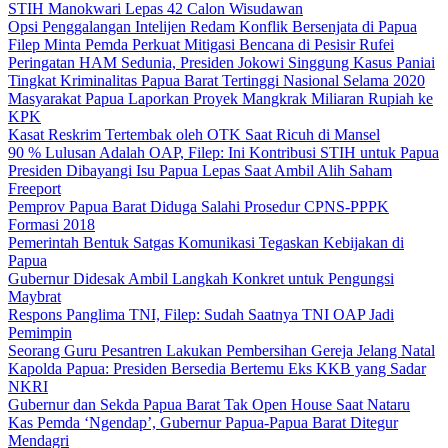
STIH Manokwari Lepas 42 Calon Wisudawan
Opsi Penggalangan Intelijen Redam Konflik Bersenjata di Papua
Filep Minta Pemda Perkuat Mitigasi Bencana di Pesisir Rufei
Peringatan HAM Sedunia, Presiden Jokowi Singgung Kasus Paniai
Tingkat Kriminalitas Papua Barat Tertinggi Nasional Selama 2020
Masyarakat Papua Laporkan Proyek Mangkrak Miliaran Rupiah ke
KPK
Kasat Reskrim Tertembak oleh OTK Saat Ricuh di Mansel
90 % Lulusan Adalah OAP, Filep: Ini Kontribusi STIH untuk Papua
Presiden Dibayangi Isu Papua Lepas Saat Ambil Alih Saham
Freeport
Pemprov Papua Barat Diduga Salahi Prosedur CPNS-PPPK
Formasi 2018
Pemerintah Bentuk Satgas Komunikasi Tegaskan Kebijakan di
Papua
Gubernur Didesak Ambil Langkah Konkret untuk Pengungsi
Maybrat
Respons Panglima TNI, Filep: Sudah Saatnya TNI OAP Jadi
Pemimpin
Seorang Guru Pesantren Lakukan Pembersihan Gereja Jelang Natal
Kapolda Papua: Presiden Bersedia Bertemu Eks KKB yang Sadar
NKRI
Gubernur dan Sekda Papua Barat Tak Open House Saat Nataru
Kas Pemda ‘Ngendap’, Gubernur Papua-Papua Barat Ditegur
Mendagri