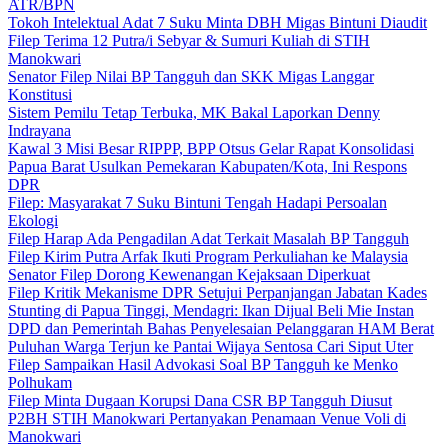
ATR/BPN
Tokoh Intelektual Adat 7 Suku Minta DBH Migas Bintuni Diaudit
Filep Terima 12 Putra/i Sebyar & Sumuri Kuliah di STIH
Manokwari
Senator Filep Nilai BP Tangguh dan SKK Migas Langgar
Konstitusi
Sistem Pemilu Tetap Terbuka, MK Bakal Laporkan Denny
Indrayana
Kawal 3 Misi Besar RIPPP, BPP Otsus Gelar Rapat Konsolidasi
Papua Barat Usulkan Pemekaran Kabupaten/Kota, Ini Respons
DPR
Filep: Masyarakat 7 Suku Bintuni Tengah Hadapi Persoalan
Ekologi
Filep Harap Ada Pengadilan Adat Terkait Masalah BP Tangguh
Filep Kirim Putra Arfak Ikuti Program Perkuliahan ke Malaysia
Senator Filep Dorong Kewenangan Kejaksaan Diperkuat
Filep Kritik Mekanisme DPR Setujui Perpanjangan Jabatan Kades
Stunting di Papua Tinggi, Mendagri: Ikan Dijual Beli Mie Instan
DPD dan Pemerintah Bahas Penyelesaian Pelanggaran HAM Berat
Puluhan Warga Terjun ke Pantai Wijaya Sentosa Cari Siput Uter
Filep Sampaikan Hasil Advokasi Soal BP Tangguh ke Menko
Polhukam
Filep Minta Dugaan Korupsi Dana CSR BP Tangguh Diusut
P2BH STIH Manokwari Pertanyakan Penamaan Venue Voli di
Manokwari