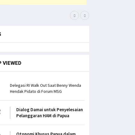
Menko Polhukam Paparka
S
P VIEWED
1
Delegasi RI Walk Out Saat Benny Wenda
Hendak Pidato di Forum MSG
2
Dialog Damai untuk Penyelesaian
Pelanggaran HAM di Papua
3
Otonomi Khusus Papua dalam