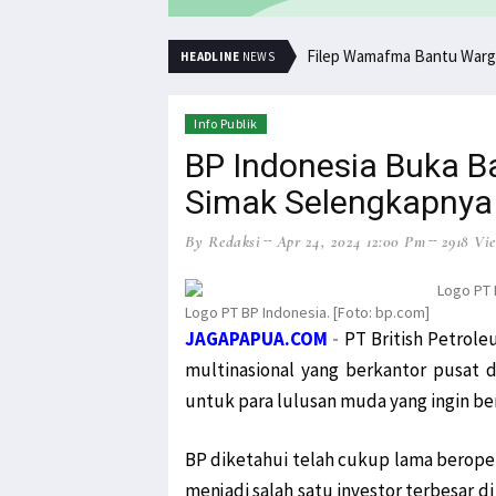
Filep Wamafma Bantu Warg
HEADLINE
NEWS
Info Publik
BP Indonesia Buka B
Simak Selengkapnya
By Redaksi
Apr 24, 2024 12:00 Pm
2918 Vi
Logo PT BP Indonesia. [Foto: bp.com]
JAGAPAPUA.COM
-
PT British Petrol
multinasional yang berkantor pusat
untuk para lulusan muda yang ingin b
BP diketahui telah cukup lama beropera
menjadi salah satu investor terbesar d