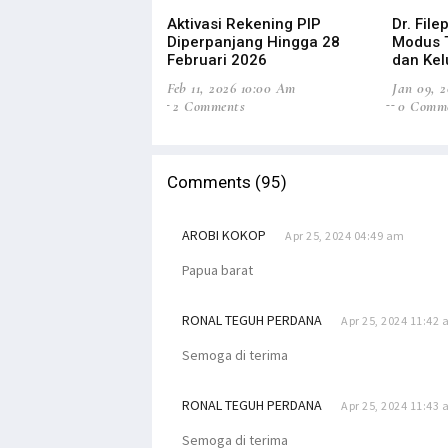
Aktivasi Rekening PIP
Dr. Fil
Diperpanjang Hingga 28
Modus T
Februari 2026
dan Kel
Feb 11, 2026 10:00 Am
Jan 09, 
2 Comments
0 Comm
Comments (95)
AROBI KOKOP
Apr 25, 2024 04:49 am
Papua barat
RONAL TEGUH PERDANA
Apr 25, 2024 11:42
Semoga di terima
RONAL TEGUH PERDANA
Apr 25, 2024 11:43
Semoga di terima