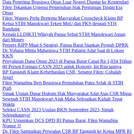
Data Penerima Beasiswa Otsus Luar Negeri Diantar ke Kemendari
Filep Tekankan Urgensi Pemenuhan Hak Perguruan Tinggi Era
Otsus
Filep: Wapres Perlu Bertemu Masyarakat Crosscheck Klaim BP
Ketua STIH Manokwari Teken MoU dan PKS dengan STH
Bandung
Kepala LLDIKTI Wilayah Papua Sebut STIH Manokwari Aman
dari Monev
Perpres RIPP Muat 6 Strategi, Papua Barat Siapkan Pergub DPRK
Dr. Yohana Minta Mahasiswa STIH Pahami Adat Saat di Lokasi
KKN
Penyaluran Dana Otsus 2023 di Papua Barat Capai Rp 1,034 Triliun
80 Persen Formasi CASN 2023 untuk Honorer, Ini Rinciannya
BP Tangguh Klaim Keberhasilan CSR, Senator Filep: Cobalah
Jujur!
Filep Wamafma Beri Beasiswa Perpuluhan Putra Arfak di STIH
Prafi
Simak Uraian Dasar Hukum Hak Masyarakat Adat Atas CSR Migas
Sesepuh STIH Manokwari Ajak Maba Selesaikan Kuliah Tepat
Waktu
Seleksi CASN 2023 Usulan BKN September 2023, Simak
Selengkapnya!
KPU Umumkan DCS DPD RI Papua Barat, Filep Wamafma
Nomor 3!
Dr. Filep Sampaikan Persoalan CSR BP Tangguh ke Ketua MPR RI