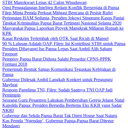
STIH Manokwari Lepas 42 Calon Wisudawan
Opsi Penggalangan Intelijen Redam Konflik Bersenjata di Papua
Filep Minta Pemda Perkuat Mitigasi Bencana di Pesisir Rufei
Peringatan HAM Sedunia, Presiden Jokowi Singgung Kasus Paniai
Tingkat Kriminalitas Papua Barat Tertinggi Nasional Selama 2020
Masyarakat Papua Laporkan Proyek Mangkrak Miliaran Rupiah ke
KPK
Kasat Reskrim Tertembak oleh OTK Saat Ricuh di Mansel
90 % Lulusan Adalah OAP, Filep: Ini Kontribusi STIH untuk Papua
Presiden Dibayangi Isu Papua Lepas Saat Ambil Alih Saham
Freeport
Pemprov Papua Barat Diduga Salahi Prosedur CPNS-PPPK
Formasi 2018
Pemerintah Bentuk Satgas Komunikasi Tegaskan Kebijakan di
Papua
Gubernur Didesak Ambil Langkah Konkret untuk Pengungsi
Maybrat
Respons Panglima TNI, Filep: Sudah Saatnya TNI OAP Jadi
Pemimpin
Seorang Guru Pesantren Lakukan Pembersihan Gereja Jelang Natal
Kapolda Papua: Presiden Bersedia Bertemu Eks KKB yang Sadar
NKRI
Gubernur dan Sekda Papua Barat Tak Open House Saat Nataru
Kas Pemda ‘Ngendap’, Gubernur Papua-Papua Barat Ditegur
Mendagri