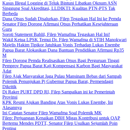
Kasus Illegal Logging di Teluk Bintuni Libatkan Oknum ASN
Singgung Soal Akreditasi, LLDIKTI: Kualitas PTN-PTS Tak
Berbeda
Dana Otsus Sudah Disalurkan, Filep Tegaskan Hal Ini ke Pemda
Senator Filep Dorong Afirmasi Otsus Perhatikan Kesejahteraan
Guru
Soroti Statement Bahlil, Filep Wamafma Tegaskan Hal Ini!
Wakil Ketua LPSK Temui Dr. Filep Wamafma di STIH Manokwari
Majelis Hakim Tipikor Jatuhkan Vonis Terhadap Lukas Enembe
Papua Barat Alokasikan Dana Bantuan Pendidikan Afirmasi Rp35
M
Filep Dorong Pemda Realisasikan Otsus Bagi Perguruan Tinggi
Pemprov Papua Barat Kaji Kompensasi Karbon Bagi Masyarakat
Adat
Filep Ajak Masyarakat Jaga Pulau Mansinam Bebas dari Sampah
Polemik Penunjukan Pj Gubernur Papua Barat, Permendagri
Dikritik
Di Raker PURT DPD RI, Filep Sampaikan ini ke Pemerintah
Provinsi
KPK Resmi Ajukan Banding Atas Vonis Lukas Enembe, Ini
Alasannya
Ini Catatan Senator Filep Wamafma Soal Polemik MK
Filep: Perjuangan Kenaikan DBH Migas Kontribusi untuk OAP
Bertemu Mendes PDTT, Senator Filep Usulkan Sejumlah Poin
Penting