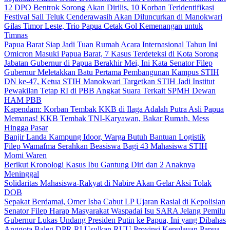
12 DPO Bentrok Sorong Akan Dirilis, 10 Korban Teridentifikasi
Festival Sail Teluk Cenderawasih Akan Diluncurkan di Manokwari
Gilas Timor Leste, Trio Papua Cetak Gol Kemenangan untuk
Timnas
Papua Barat Siap Jadi Tuan Rumah Acara Internasional Tahun Ini
Omicron Masuki Papua Barat, 7 Kasus Terdeteksi di Kota Sorong
Jabatan Gubernur di Papua Berakhir Mei, Ini Kata Senator Filep
Gubernur Meletakkan Batu Pertama Pembangunan Kampus STIH
DN ke-47, Ketua STIH Manokwari Targetkan STIH Jadi Institut
Pewakilan Tetap RI di PBB Angkat Suara Terkait SPMH Dewan
HAM PBB
Kapendam: Korban Tembak KKB di Ilaga Adalah Putra Asli Papua
Memanas! KKB Tembak TNI-Karyawan, Bakar Rumah, Mess
Hingga Pasar
Banjir Landa Kampung Idoor, Warga Butuh Bantuan Logistik
Filep Wamafma Serahkan Beasiswa Bagi 43 Mahasiswa STIH
Momi Waren
Berikut Kronologi Kasus Ibu Gantung Diri dan 2 Anaknya
Meninggal
Solidaritas Mahasiswa-Rakyat di Nabire Akan Gelar Aksi Tolak
DOB
Sepakat Berdamai, Omer Isba Cabut LP Ujaran Rasial di Kepolisian
Senator Filep Harap Masyarakat Waspadai Isu SARA Jelang Pemilu
Gubernur Lukas Undang Presiden Putin ke Papua, Ini yang Dibahas
Anggota Baleg DPR RI Usulkan RUU Provinsi Kepulauan Papua