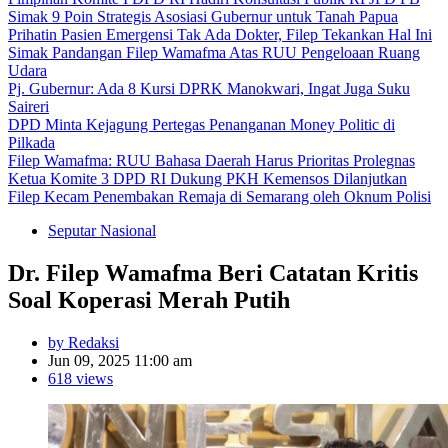
Simak 9 Poin Strategis Asosiasi Gubernur untuk Tanah Papua
Prihatin Pasien Emergensi Tak Ada Dokter, Filep Tekankan Hal Ini
Simak Pandangan Filep Wamafma Atas RUU Pengeloaan Ruang
Udara
Pj. Gubernur: Ada 8 Kursi DPRK Manokwari, Ingat Juga Suku
Saireri
DPD Minta Kejagung Pertegas Penanganan Money Politic di
Pilkada
Filep Wamafma: RUU Bahasa Daerah Harus Prioritas Prolegnas
Ketua Komite 3 DPD RI Dukung PKH Kemensos Dilanjutkan
Filep Kecam Penembakan Remaja di Semarang oleh Oknum Polisi
Seputar Nasional
Dr. Filep Wamafma Beri Catatan Kritis
Soal Koperasi Merah Putih
by Redaksi
Jun 09, 2025 11:00 am
618 views