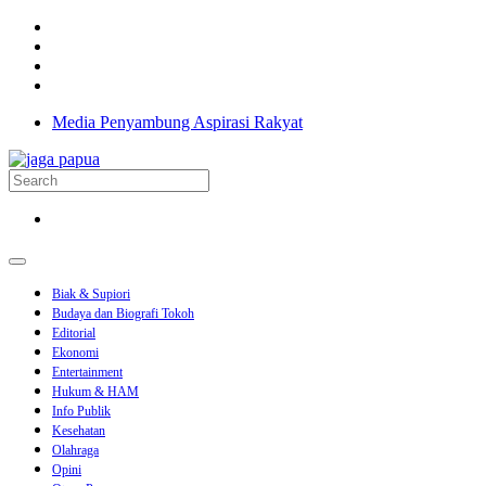
Media Penyambung Aspirasi Rakyat
Biak & Supiori
Budaya dan Biografi Tokoh
Editorial
Ekonomi
Entertainment
Hukum & HAM
Info Publik
Kesehatan
Olahraga
Opini