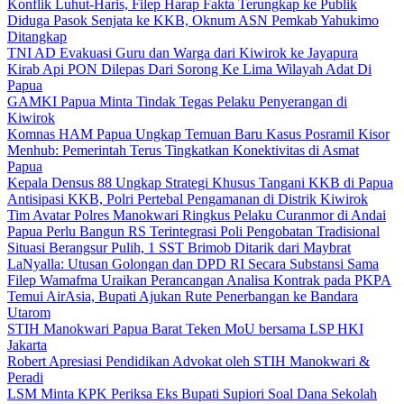
Konflik Luhut-Haris, Filep Harap Fakta Terungkap ke Publik
Diduga Pasok Senjata ke KKB, Oknum ASN Pemkab Yahukimo
Ditangkap
TNI AD Evakuasi Guru dan Warga dari Kiwirok ke Jayapura
Kirab Api PON Dilepas Dari Sorong Ke Lima Wilayah Adat Di
Papua
GAMKI Papua Minta Tindak Tegas Pelaku Penyerangan di
Kiwirok
Komnas HAM Papua Ungkap Temuan Baru Kasus Posramil Kisor
Menhub: Pemerintah Terus Tingkatkan Konektivitas di Asmat
Papua
Kepala Densus 88 Ungkap Strategi Khusus Tangani KKB di Papua
Antisipasi KKB, Polri Pertebal Pengamanan di Distrik Kiwirok
Tim Avatar Polres Manokwari Ringkus Pelaku Curanmor di Andai
Papua Perlu Bangun RS Terintegrasi Poli Pengobatan Tradisional
Situasi Berangsur Pulih, 1 SST Brimob Ditarik dari Maybrat
LaNyalla: Utusan Golongan dan DPD RI Secara Substansi Sama
Filep Wamafma Uraikan Perancangan Analisa Kontrak pada PKPA
Temui AirAsia, Bupati Ajukan Rute Penerbangan ke Bandara
Utarom
STIH Manokwari Papua Barat Teken MoU bersama LSP HKI
Jakarta
Robert Apresiasi Pendidikan Advokat oleh STIH Manokwari &
Peradi
LSM Minta KPK Periksa Eks Bupati Supiori Soal Dana Sekolah