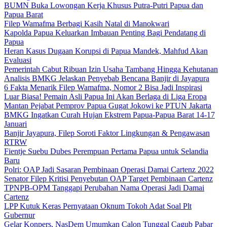
BUMN Buka Lowongan Kerja Khusus Putra-Putri Papua dan
Papua Barat
Filep Wamafma Berbagi Kasih Natal di Manokwari
Kapolda Papua Keluarkan Imbauan Penting Bagi Pendatang di
Papua
Heran Kasus Dugaan Korupsi di Papua Mandek, Mahfud Akan
Evaluasi
Pemerintah Cabut Ribuan Izin Usaha Tambang Hingga Kehutanan
Analisis BMKG Jelaskan Penyebab Bencana Banjir di Jayapura
6 Fakta Menarik Filep Wamafma, Nomor 2 Bisa Jadi Inspirasi
Luar Biasa! Pemain Asli Papua Ini Akan Berlaga di Liga Eropa
Mantan Pejabat Pemprov Papua Gugat Jokowi ke PTUN Jakarta
BMKG Ingatkan Curah Hujan Ekstrem Papua-Papua Barat 14-17
Januari
Banjir Jayapura, Filep Soroti Faktor Lingkungan & Pengawasan
RTRW
Fientje Suebu Dubes Perempuan Pertama Papua untuk Selandia
Baru
Polri: OAP Jadi Sasaran Pembinaan Operasi Damai Cartenz 2022
Senator Filep Kritisi Penyebutan OAP Target Pembinaan Cartenz
TPNPB-OPM Tanggapi Perubahan Nama Operasi Jadi Damai
Cartenz
LPP Kutuk Keras Pernyataan Oknum Tokoh Adat Soal Plt
Gubernur
Gelar Konpers, NasDem Umumkan Calon Tunggal Cagub Pabar