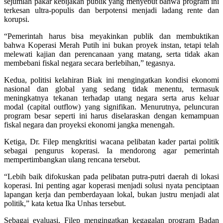
sejumlah pakar kebijakan publik yang menyebut bahwa program ini
terkesan ultra-populis dan berpotensi menjadi ladang rente dan
korupsi.
“Pemerintah harus bisa meyakinkan publik dan membuktikan
bahwa Koperasi Merah Putih ini bukan proyek instan, tetapi telah
melewati kajian dan perencanaan yang matang, serta tidak akan
membebani fiskal negara secara berlebihan,” tegasnya.
Kedua, politisi kelahiran Biak ini mengingatkan kondisi ekonomi
nasional dan global yang sedang tidak menentu, termasuk
meningkatnya tekanan terhadap utang negara serta arus keluar
modal (capital outflow) yang signifikan. Menurutnya, peluncuran
program besar seperti ini harus diselaraskan dengan kemampuan
fiskal negara dan proyeksi ekonomi jangka menengah.
Ketiga, Dr. Filep mengkritisi wacana pelibatan kader partai politik
sebagai pengurus koperasi. Ia mendorong agar pemerintah
mempertimbangkan ulang rencana tersebut.
“Lebih baik difokuskan pada pelibatan putra-putri daerah di lokasi
koperasi. Ini penting agar koperasi menjadi solusi nyata penciptaan
lapangan kerja dan pemberdayaan lokal, bukan justru menjadi alat
politik,” kata ketua Ika Unhas tersebut.
Sebagai evaluasi, Filep mengingatkan kegagalan program Badan