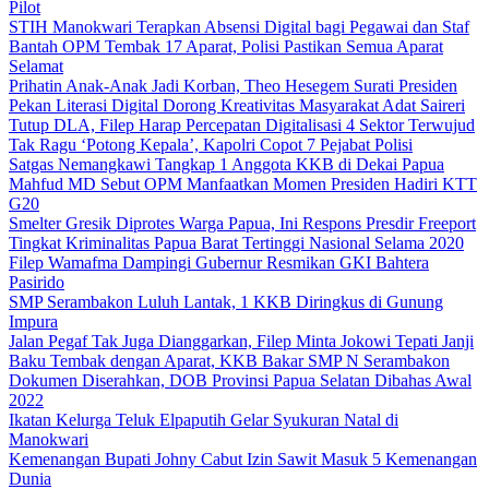
Pilot
STIH Manokwari Terapkan Absensi Digital bagi Pegawai dan Staf
Bantah OPM Tembak 17 Aparat, Polisi Pastikan Semua Aparat
Selamat
Prihatin Anak-Anak Jadi Korban, Theo Hesegem Surati Presiden
Pekan Literasi Digital Dorong Kreativitas Masyarakat Adat Saireri
Tutup DLA, Filep Harap Percepatan Digitalisasi 4 Sektor Terwujud
Tak Ragu ‘Potong Kepala’, Kapolri Copot 7 Pejabat Polisi
Satgas Nemangkawi Tangkap 1 Anggota KKB di Dekai Papua
Mahfud MD Sebut OPM Manfaatkan Momen Presiden Hadiri KTT
G20
Smelter Gresik Diprotes Warga Papua, Ini Respons Presdir Freeport
Tingkat Kriminalitas Papua Barat Tertinggi Nasional Selama 2020
Filep Wamafma Dampingi Gubernur Resmikan GKI Bahtera
Pasirido
SMP Serambakon Luluh Lantak, 1 KKB Diringkus di Gunung
Impura
Jalan Pegaf Tak Juga Dianggarkan, Filep Minta Jokowi Tepati Janji
Baku Tembak dengan Aparat, KKB Bakar SMP N Serambakon
Dokumen Diserahkan, DOB Provinsi Papua Selatan Dibahas Awal
2022
Ikatan Kelurga Teluk Elpaputih Gelar Syukuran Natal di
Manokwari
Kemenangan Bupati Johny Cabut Izin Sawit Masuk 5 Kemenangan
Dunia