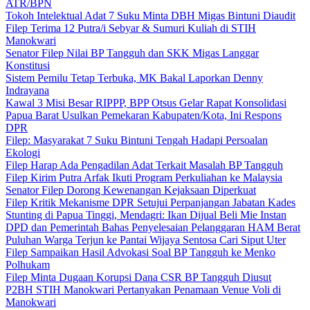
ATR/BPN
Tokoh Intelektual Adat 7 Suku Minta DBH Migas Bintuni Diaudit
Filep Terima 12 Putra/i Sebyar & Sumuri Kuliah di STIH
Manokwari
Senator Filep Nilai BP Tangguh dan SKK Migas Langgar
Konstitusi
Sistem Pemilu Tetap Terbuka, MK Bakal Laporkan Denny
Indrayana
Kawal 3 Misi Besar RIPPP, BPP Otsus Gelar Rapat Konsolidasi
Papua Barat Usulkan Pemekaran Kabupaten/Kota, Ini Respons
DPR
Filep: Masyarakat 7 Suku Bintuni Tengah Hadapi Persoalan
Ekologi
Filep Harap Ada Pengadilan Adat Terkait Masalah BP Tangguh
Filep Kirim Putra Arfak Ikuti Program Perkuliahan ke Malaysia
Senator Filep Dorong Kewenangan Kejaksaan Diperkuat
Filep Kritik Mekanisme DPR Setujui Perpanjangan Jabatan Kades
Stunting di Papua Tinggi, Mendagri: Ikan Dijual Beli Mie Instan
DPD dan Pemerintah Bahas Penyelesaian Pelanggaran HAM Berat
Puluhan Warga Terjun ke Pantai Wijaya Sentosa Cari Siput Uter
Filep Sampaikan Hasil Advokasi Soal BP Tangguh ke Menko
Polhukam
Filep Minta Dugaan Korupsi Dana CSR BP Tangguh Diusut
P2BH STIH Manokwari Pertanyakan Penamaan Venue Voli di
Manokwari