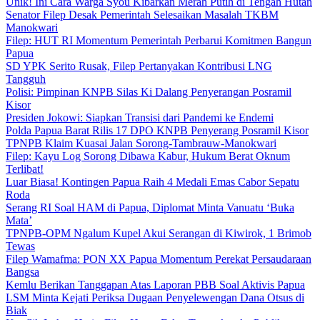
Unik! Ini Cara Warga Syou Kibarkan Merah Putih di Tengah Hutan
Senator Filep Desak Pemerintah Selesaikan Masalah TKBM
Manokwari
Filep: HUT RI Momentum Pemerintah Perbarui Komitmen Bangun
Papua
SD YPK Serito Rusak, Filep Pertanyakan Kontribusi LNG
Tangguh
Polisi: Pimpinan KNPB Silas Ki Dalang Penyerangan Posramil
Kisor
Presiden Jokowi: Siapkan Transisi dari Pandemi ke Endemi
Polda Papua Barat Rilis 17 DPO KNPB Penyerang Posramil Kisor
TPNPB Klaim Kuasai Jalan Sorong-Tambrauw-Manokwari
Filep: Kayu Log Sorong Dibawa Kabur, Hukum Berat Oknum
Terlibat!
Luar Biasa! Kontingen Papua Raih 4 Medali Emas Cabor Sepatu
Roda
Serang RI Soal HAM di Papua, Diplomat Minta Vanuatu ‘Buka
Mata’
TPNPB-OPM Ngalum Kupel Akui Serangan di Kiwirok, 1 Brimob
Tewas
Filep Wamafma: PON XX Papua Momentum Perekat Persaudaraan
Bangsa
Kemlu Berikan Tanggapan Atas Laporan PBB Soal Aktivis Papua
LSM Minta Kejati Periksa Dugaan Penyelewengan Dana Otsus di
Biak