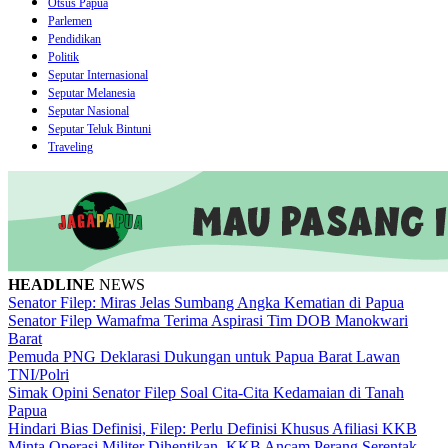
Otsus Papua
Parlemen
Pendidikan
Politik
Seputar Internasional
Seputar Melanesia
Seputar Nasional
Seputar Teluk Bintuni
Traveling
HEADLINE
NEWS
Senator Filep: Miras Jelas Sumbang Angka Kematian di Papua
Senator Filep Wamafma Terima Aspirasi Tim DOB Manokwari
Barat
Pemuda PNG Deklarasi Dukungan untuk Papua Barat Lawan
TNI/Polri
Simak Opini Senator Filep Soal Cita-Cita Kedamaian di Tanah
Papua
Hindari Bias Definisi, Filep: Perlu Definisi Khusus Afiliasi KKB
Minta Operasi Militer Dihentikan, KKB Ancam Perang Serentak