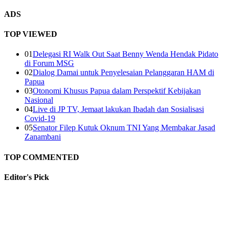
ADS
TOP VIEWED
01
Delegasi RI Walk Out Saat Benny Wenda Hendak Pidato
di Forum MSG
02
Dialog Damai untuk Penyelesaian Pelanggaran HAM di
Papua
03
Otonomi Khusus Papua dalam Perspektif Kebijakan
Nasional
04
Live di JP TV, Jemaat lakukan Ibadah dan Sosialisasi
Covid-19
05
Senator Filep Kutuk Oknum TNI Yang Membakar Jasad
Zanambani
TOP COMMENTED
Editor's
Pick