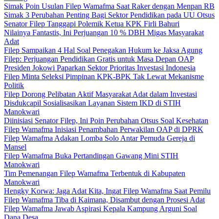
Simak Poin Usulan Filep Wamafma Saat Raker dengan Menpan RB
Simak 3 Perubahan Penting Bagi Sektor Pendidikan pada UU Otsus
Senator Filep Tanggapi Polemik Ketua KPK Firli Bahuri
Nilainya Fantastis, Ini Perjuangan 10 % DBH Migas Masyarakat
Adat
Filep Sampaikan 4 Hal Soal Penegakan Hukum ke Jaksa Agung
Filep: Perjuangan Pendidikan Gratis untuk Masa Depan OAP
Presiden Jokowi Paparkan Sektor Prioritas Investasi Indonesia
Filep Minta Seleksi Pimpinan KPK-BPK Tak Lewat Mekanisme
Politik
Filep Dorong Pelibatan Aktif Masyarakat Adat dalam Investasi
Disdukcapil Sosialisasikan Layanan Sistem IKD di STIH
Manokwari
Diinisiasi Senator Filep, Ini Poin Perubahan Otsus Soal Kesehatan
Filep Wamafma Inisiasi Penambahan Perwakilan OAP di DPRK
Filep Wamafma Adakan Lomba Solo Antar Pemuda Gereja di
Mansel
Filep Wamafma Buka Pertandingan Gawang Mini STIH
Manokwari
Tim Pemenangan Filep Wamafma Terbentuk di Kabupaten
Manokwari
Hengky Korwa: Jaga Adat Kita, Ingat Filep Wamafma Saat Pemilu
Filep Wamafma Tiba di Kaimana, Disambut dengan Prosesi Adat
Filep Wamafma Jawab Aspirasi Kepala Kampung Arguni Soal
Dana Desa