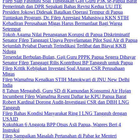
Filep Siap Fasilitasi Soal Tunggakan Gaji Guru P3K se-Papua Barat
Pemerintah dan DPR Sepakati Bahas Revisi Kedua UU ITE
Presiden Jokowi Didesak Batalkan Operasi Tempur di Papua
Tuntaskan Program, Dr. Filep Apresiasi Mahasiswa KKN STIH
Kehadiran Perusahaan Migas Harus Bermanfaat Bagi Warga
Setempat
Tokoh Agama Nilai Penanganan Korupsi di Papua Diskriminatif
Senator Filep Tanggapi Upaya Penyelamatan Pilot Susi Air di Papua
Sejumlah Pejabat Daerah Terindikasi Terlibat dan Biayai KKB
Nduga
Tersendat Berbulan-Bulan, Gaji Guru PPPK Papua Segera Dibayar
Senator Filep Tanggapi Rilis Kontribusi BP Tangguh untuk Papua
Filep Kritik Kebijakan Investasi Soal Aturan CSR Perusahaan
Migas
Filep Wamafma Kenalkan STIH Manokwari di JNU New Delhi
India
8 Tahun Mengabdi, Guru SD di Kamundan Konsumsi Air Hujan
Incumbent Filep Wamafma Resmi Daftar ke KPU Papua Barat
Robert Kardinal Dorong Audit-Investigasi CSR dan DBH LNG
Tangguh
Filep Bahas Kondisi Masyarakat Ring I LNG Tangguh dengan
USAID
Kukuhkan 6 Anggota BPP Otsus Asli Papua, Wapres Beri 4
Instruksi
Filep Sampaikan Masalah Pertanahan di Pabar ke Menteri