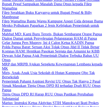
Bupati Pegaf Sampaikan Masalah Dana Otsus kepada Filep
Wamafma
Filep Serahkan Buku Karyanya untuk Bupati Pegaf & Billy
Mambrasar
Filep Wamafma Bantu Warga Kampung Anggi Gida dengan Bama
Menko Polhukam Paparkan 2 Jenis Kebijakan Pemerintah untuk
Papua
Mahfud MD: Kami Buru Teroris, Bukan Sembarang Orang Papua
Dialog Damai untuk Penyelesaian Pelanggaran HAM di Papua
Gelar Jumpa Pers Muprov, Ini 4 Calon Ketua KADIN Papua
Polda Papua Barat: Seruan Aksi Tolak Otsus Jilid II Tidak Benar
Komnas HAM: Hentikan Pasokan Senjata dan Amunisi ke KBB
Dewan Adat Papua Ajak Pemerintah Dialog Terbuka Bahas UU
Otsus
MRP dan MRPB Ajukan Sengketa Kewenangan Lembaga kepada
MK
Miris, Anak-Anak Usia Sekolah di Hutan Kampung Obo Tak
Bersekolah
Pemerintah Pahami Aspirasi Revisi UU Otsus Tak Hanya 2 Pasal
Simak Masukan Timja Otsus DPD RI terhadap Draft RUU Otsus
Papua
Timja Otsus DPD RI Harap RUU Otsus Pastikan Perubahan
Substansial
Marius: Instruksi Ketua Aktivitas STIH Manokwari Ikuti Prokes