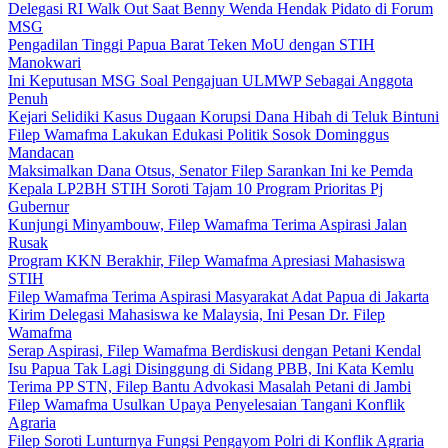
Delegasi RI Walk Out Saat Benny Wenda Hendak Pidato di Forum
MSG
Pengadilan Tinggi Papua Barat Teken MoU dengan STIH
Manokwari
Ini Keputusan MSG Soal Pengajuan ULMWP Sebagai Anggota
Penuh
Kejari Selidiki Kasus Dugaan Korupsi Dana Hibah di Teluk Bintuni
Filep Wamafma Lakukan Edukasi Politik Sosok Dominggus
Mandacan
Maksimalkan Dana Otsus, Senator Filep Sarankan Ini ke Pemda
Kepala LP2BH STIH Soroti Tajam 10 Program Prioritas Pj
Gubernur
Kunjungi Minyambouw, Filep Wamafma Terima Aspirasi Jalan
Rusak
Program KKN Berakhir, Filep Wamafma Apresiasi Mahasiswa
STIH
Filep Wamafma Terima Aspirasi Masyarakat Adat Papua di Jakarta
Kirim Delegasi Mahasiswa ke Malaysia, Ini Pesan Dr. Filep
Wamafma
Serap Aspirasi, Filep Wamafma Berdiskusi dengan Petani Kendal
Isu Papua Tak Lagi Disinggung di Sidang PBB, Ini Kata Kemlu
Terima PP STN, Filep Bantu Advokasi Masalah Petani di Jambi
Filep Wamafma Usulkan Upaya Penyelesaian Tangani Konflik
Agraria
Filep Soroti Lunturnya Fungsi Pengayom Polri di Konflik Agraria