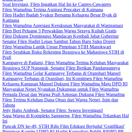
Soal Investasi, Filep Ingatkan Hal Ini ke Capres-Cawapres
Filep Wamafma Terima Aspirasi Pencaker di Kaimana
Filep Hadiri Ibadah Syukur Bersama Keluarga Besar Byak di
Kaimana
Filep Wamafma Apresiasi Kerukunan Masyarakat di Warpramasi
Filep Beri Peluang 3 Perwakilan Warga Serayu Kuliah Gratis
Filep Dukung Dominggus Mandacan Kembali Jabat Gubernur
Senator Filep Hadiri Lepas Sambut Tahun Baru Suku Doreri
Filep Wamafma Lantik Unsur Pimpinan STIH Manokwari
Filep Serahkan Buku Rekening Beasiswa ke Mahasiswa STIH di
Prafi
Kampanye di Padarni, Filep Wamafma Terima Keluhan Masyarakat
Beasiswa SUP Nunggak, Senator Filep Berikan Pandangannya
Filep Wamafma Gelar Kampanye Terbatas di Oransbari Mansel
Kampanye Terbatas di Oransbari, Ini Komitmen Filep Wamafma
Keluarga Kamasan Mansel Dukung Filep Wamafma Maju DPD RI
Masyarakat Nenei Nyatakan Dukungan untuk Filep Wamafma
Pemuda Desai dan Warga Prafi Antusias Dukung Filep Wamafma
Filep Terima Keluhan Dana Otsus dari Warga Nenei, Isim dan
Tahota
Jetty Babo Ambruk, Senator Filep: Segera Investigasi!
Sapa Warga di Kompleks Sanggeng, Filep Wamafma Tekankan Hal
Ini
Puncak DN ke-49, STIH Rilis Film Edukasi Berjudul 'Gratifikasi'
Pimpinan Komite I DPD RI Hadiri Konsultasi Publik RPJPD PB