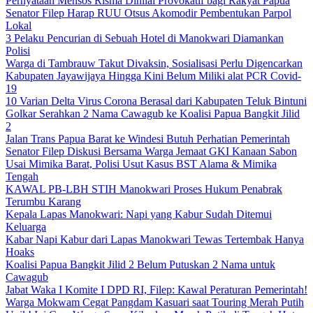
Pernyataan Mensos Risma Dinilai Provokatif bagi Rakyat Papua
Senator Filep Harap RUU Otsus Akomodir Pembentukan Parpol
Lokal
3 Pelaku Pencurian di Sebuah Hotel di Manokwari Diamankan
Polisi
Warga di Tambrauw Takut Divaksin, Sosialisasi Perlu Digencarkan
Kabupaten Jayawijaya Hingga Kini Belum Miliki alat PCR Covid-
19
10 Varian Delta Virus Corona Berasal dari Kabupaten Teluk Bintuni
Golkar Serahkan 2 Nama Cawagub ke Koalisi Papua Bangkit Jilid
2
Jalan Trans Papua Barat ke Windesi Butuh Perhatian Pemerintah
Senator Filep Diskusi Bersama Warga Jemaat GKI Kanaan Sabon
Usai Mimika Barat, Polisi Usut Kasus BST Alama & Mimika
Tengah
KAWAL PB-LBH STIH Manokwari Proses Hukum Penabrak
Terumbu Karang
Kepala Lapas Manokwari: Napi yang Kabur Sudah Ditemui
Keluarga
Kabar Napi Kabur dari Lapas Manokwari Tewas Tertembak Hanya
Hoaks
Koalisi Papua Bangkit Jilid 2 Belum Putuskan 2 Nama untuk
Cawagub
Jabat Waka I Komite I DPD RI, Filep: Kawal Peraturan Pemerintah!
Warga Mokwam Cegat Pangdam Kasuari saat Touring Merah Putih