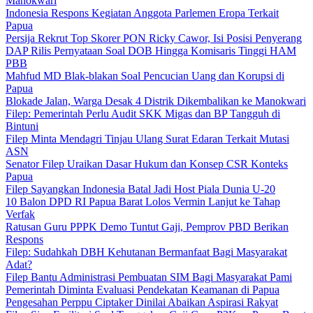
Manokwari
Indonesia Respons Kegiatan Anggota Parlemen Eropa Terkait
Papua
Persija Rekrut Top Skorer PON Ricky Cawor, Isi Posisi Penyerang
DAP Rilis Pernyataan Soal DOB Hingga Komisaris Tinggi HAM
PBB
Mahfud MD Blak-blakan Soal Pencucian Uang dan Korupsi di
Papua
Blokade Jalan, Warga Desak 4 Distrik Dikembalikan ke Manokwari
Filep: Pemerintah Perlu Audit SKK Migas dan BP Tangguh di
Bintuni
Filep Minta Mendagri Tinjau Ulang Surat Edaran Terkait Mutasi
ASN
Senator Filep Uraikan Dasar Hukum dan Konsep CSR Konteks
Papua
Filep Sayangkan Indonesia Batal Jadi Host Piala Dunia U-20
10 Balon DPD RI Papua Barat Lolos Vermin Lanjut ke Tahap
Verfak
Ratusan Guru PPPK Demo Tuntut Gaji, Pemprov PBD Berikan
Respons
Filep: Sudahkah DBH Kehutanan Bermanfaat Bagi Masyarakat
Adat?
Filep Bantu Administrasi Pembuatan SIM Bagi Masyarakat Pami
Pemerintah Diminta Evaluasi Pendekatan Keamanan di Papua
Pengesahan Perppu Ciptaker Dinilai Abaikan Aspirasi Rakyat