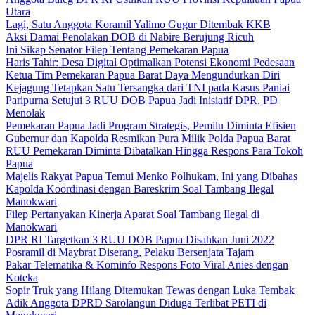
Utara
Lagi, Satu Anggota Koramil Yalimo Gugur Ditembak KKB
Aksi Damai Penolakan DOB di Nabire Berujung Ricuh
Ini Sikap Senator Filep Tentang Pemekaran Papua
Haris Tahir: Desa Digital Optimalkan Potensi Ekonomi Pedesaan
Ketua Tim Pemekaran Papua Barat Daya Mengundurkan Diri
Kejagung Tetapkan Satu Tersangka dari TNI pada Kasus Paniai
Paripurna Setujui 3 RUU DOB Papua Jadi Inisiatif DPR, PD
Menolak
Pemekaran Papua Jadi Program Strategis, Pemilu Diminta Efisien
Gubernur dan Kapolda Resmikan Pura Milik Polda Papua Barat
RUU Pemekaran Diminta Dibatalkan Hingga Respons Para Tokoh
Papua
Majelis Rakyat Papua Temui Menko Polhukam, Ini yang Dibahas
Kapolda Koordinasi dengan Bareskrim Soal Tambang Ilegal
Manokwari
Filep Pertanyakan Kinerja Aparat Soal Tambang Ilegal di
Manokwari
DPR RI Targetkan 3 RUU DOB Papua Disahkan Juni 2022
Posramil di Maybrat Diserang, Pelaku Bersenjata Tajam
Pakar Telematika & Kominfo Respons Foto Viral Anies dengan
Koteka
Sopir Truk yang Hilang Ditemukan Tewas dengan Luka Tembak
Adik Anggota DPRD Sarolangun Diduga Terlibat PETI di