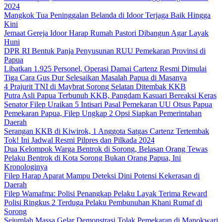
2024
Mangkok Tua Peninggalan Belanda di Idoor Terjaga Baik Hingga
Kini
Jemaat Gereja Idoor Harap Rumah Pastori Dibangun Agar Layak
Huni
DPR RI Bentuk Panja Penyusunan RUU Pemekaran Provinsi di
Papua
Libatkan 1.925 Personel, Operasi Damai Cartenz Resmi Dimulai
Tiga Cara Gus Dur Selesaikan Masalah Papua di Masanya
4 Prajurit TNI di Maybrat Sorong Selatan Ditembak KKB
Putra Asli Papua Terbunuh KKB, Pangdam Kasuari Bereaksi Keras
Senator Filep Uraikan 5 Intisari Pasal Pemekaran UU Otsus Papua
Pemekaran Papua, Filep Ungkap 2 Opsi Siapkan Pemerintahan
Daerah
Serangan KKB di Kiwirok, 1 Anggota Satgas Cartenz Tertembak
Tok! Ini Jadwal Resmi Pilpres dan Pilkada 2024
Dua Kelompok Warga Bentrok di Sorong, Belasan Orang Tewas
Pelaku Bentrok di Kota Sorong Bukan Orang Papua, Ini
Kronologinya
Filep Harap Aparat Mampu Deteksi Dini Potensi Kekerasan di
Daerah
Filep Wamafma: Polisi Penangkap Pelaku Layak Terima Reward
Polisi Ringkus 2 Terduga Pelaku Pembunuhan Khani Rumaf di
Sorong
Sejumlah Massa Gelar Demonstrasi Tolak Pemekaran di Manokwari