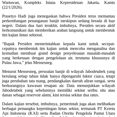
Wartawan, Kompleks Istana Kepresidenan Jakarta, Kamis
(22/1/2026).
Prasetyo Hadi juga menegaskan bahwa Presiden terus memantau
perkembangan penanganan banjir meskipun sedang berada di luar
negeri. Dalam dua hari terakhir, imbuhnya, Presiden secara aktif
berkomunikasi dan memberikan arahan langsung untuk membentuk
tim kajian lintas sektoral.
“Bapak Presiden memerintahkan kepada kami untuk secepat-
cepatnya membentuk tim kajian untuk mencoba menganalisa dan
kemudian membuat grand design penyelesaian masalah-masalah
yang berkenaan dengan pengelolaan air, terutama khususnya di
Pulau Jawa,” jelas Mensesneg.
Menurut Mensesneg, persoalan banjir di wilayah Jabodetabek yang
berulang setiap tahun tidak hanya dipengaruhi faktor cuaca, tetapi
juga perubahan tata ruang, pendangkalan daerah aliran sungai, serta
berkurangnya kawasan resapan air. Data menunjukkan wilayah
Jabodetabek yang sebelumnya memiliki sekitar seribu situ atau
danau sebagai reservoir alami, kini tersisa sekitar dua ratus.
Dalam kajian tersebut, imbuhnya, pemerintah juga akan melibatkan
berbagai pemangku kepentingan lintas sektor, termasuk PT Kereta
Api Indonesia (KAI) serta Badan Otorita Pengelola Pantai Utara