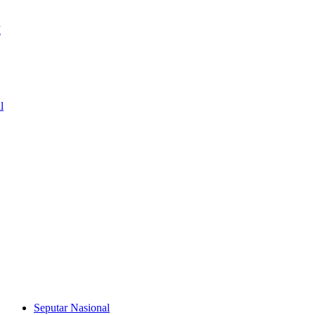
I
l
Seputar Nasional