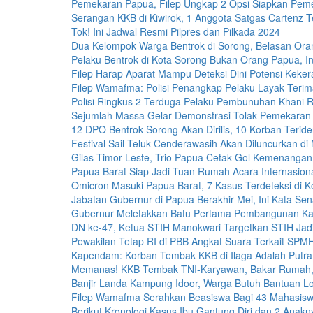
Pemekaran Papua, Filep Ungkap 2 Opsi Siapkan Pem
Serangan KKB di Kiwirok, 1 Anggota Satgas Cartenz 
Tok! Ini Jadwal Resmi Pilpres dan Pilkada 2024
Dua Kelompok Warga Bentrok di Sorong, Belasan Or
Pelaku Bentrok di Kota Sorong Bukan Orang Papua, In
Filep Harap Aparat Mampu Deteksi Dini Potensi Keker
Filep Wamafma: Polisi Penangkap Pelaku Layak Teri
Polisi Ringkus 2 Terduga Pelaku Pembunuhan Khani 
Sejumlah Massa Gelar Demonstrasi Tolak Pemekaran
12 DPO Bentrok Sorong Akan Dirilis, 10 Korban Teriden
Festival Sail Teluk Cenderawasih Akan Diluncurkan di
Gilas Timor Leste, Trio Papua Cetak Gol Kemenangan
Papua Barat Siap Jadi Tuan Rumah Acara Internasiona
Omicron Masuki Papua Barat, 7 Kasus Terdeteksi di K
Jabatan Gubernur di Papua Berakhir Mei, Ini Kata Sen
Gubernur Meletakkan Batu Pertama Pembangunan K
DN ke-47, Ketua STIH Manokwari Targetkan STIH Jadi 
Pewakilan Tetap RI di PBB Angkat Suara Terkait S
Kapendam: Korban Tembak KKB di Ilaga Adalah Putra
Memanas! KKB Tembak TNI-Karyawan, Bakar Rumah,
Banjir Landa Kampung Idoor, Warga Butuh Bantuan Lo
Filep Wamafma Serahkan Beasiswa Bagi 43 Mahasis
Berikut Kronologi Kasus Ibu Gantung Diri dan 2 Anak