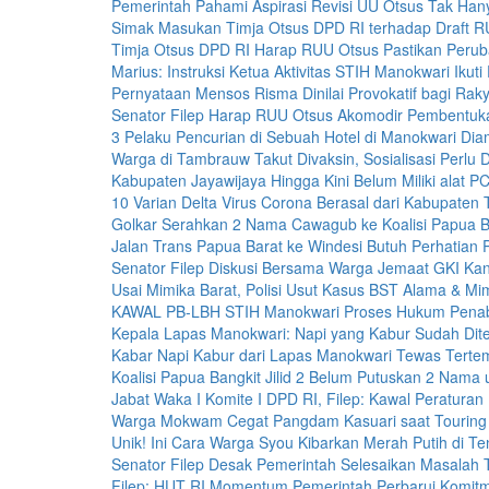
Pemerintah Pahami Aspirasi Revisi UU Otsus Tak Han
Simak Masukan Timja Otsus DPD RI terhadap Draft 
Timja Otsus DPD RI Harap RUU Otsus Pastikan Perub
Marius: Instruksi Ketua Aktivitas STIH Manokwari Ikuti
Pernyataan Mensos Risma Dinilai Provokatif bagi Rak
Senator Filep Harap RUU Otsus Akomodir Pembentuka
3 Pelaku Pencurian di Sebuah Hotel di Manokwari Dia
Warga di Tambrauw Takut Divaksin, Sosialisasi Perlu 
Kabupaten Jayawijaya Hingga Kini Belum Miliki alat P
10 Varian Delta Virus Corona Berasal dari Kabupaten T
Golkar Serahkan 2 Nama Cawagub ke Koalisi Papua Ban
Jalan Trans Papua Barat ke Windesi Butuh Perhatian 
Senator Filep Diskusi Bersama Warga Jemaat GKI K
Usai Mimika Barat, Polisi Usut Kasus BST Alama & M
KAWAL PB-LBH STIH Manokwari Proses Hukum Pena
Kepala Lapas Manokwari: Napi yang Kabur Sudah Dit
Kabar Napi Kabur dari Lapas Manokwari Tewas Tert
Koalisi Papua Bangkit Jilid 2 Belum Putuskan 2 Nam
Jabat Waka I Komite I DPD RI, Filep: Kawal Peraturan
Warga Mokwam Cegat Pangdam Kasuari saat Touring 
Unik! Ini Cara Warga Syou Kibarkan Merah Putih di T
Senator Filep Desak Pemerintah Selesaikan Masala
Filep: HUT RI Momentum Pemerintah Perbarui Komi