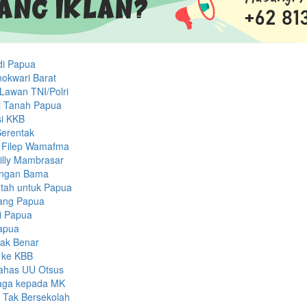
di Papua
okwari Barat
Lawan TNI/Polri
di Tanah Papua
asi KKB
Serentak
a Filep Wamafma
illy Mambrasar
engan Bama
tah untuk Papua
rang Papua
i Papua
Papua
dak Benar
 ke KBB
Bahas UU Otsus
aga kepada MK
 Tak Bersekolah