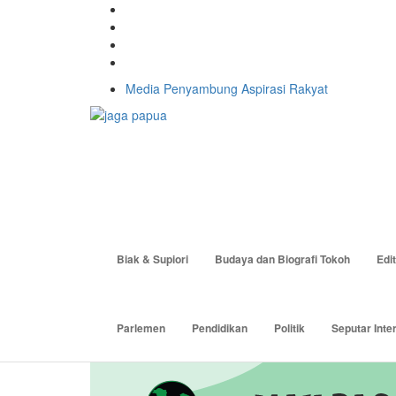
Media Penyambung Aspirasi Rakyat
P
Biak & Supiori
Budaya dan Biografi Tokoh
Edit
Parlemen
Pendidikan
Politik
Seputar Inte