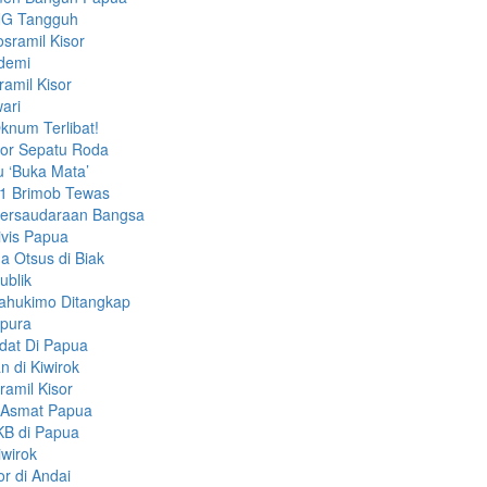
LNG Tangguh
sramil Kisor
ndemi
amil Kisor
ari
knum Terlibat!
bor Sepatu Roda
u ‘Buka Mata’
 1 Brimob Tewas
ersaudaraan Bangsa
ivis Papua
 Otsus di Biak
ublik
ahukimo Ditangkap
apura
dat Di Papua
 di Kiwirok
amil Kisor
i Asmat Papua
KB di Papua
iwirok
r di Andai