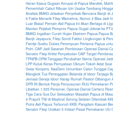
Heran Kasus Dugaan Korupsi di Papua Mandek, Mahf
Pemerintah Cabut Ribuan Izin Usaha Tambang Hingg
Analisis BMKG Jelaskan Penyebab Bencana Banjir di 
6 Fakta Menarik Filep Wamafma, Nomor 2 Bisa Jadi In
Luar Biasa! Pemain Asli Papua Ini Akan Berlaga di Lig
Mantan Pejabat Pemprov Papua Gugat Jokowi ke PTU
BMKG Ingatkan Curah Hujan Ekstrem Papua-Papua Ba
Banjir Jayapura, Filep Soroti Faktor Lingkungan & 
Fientje Suebu Dubes Perempuan Pertama Papua untu
Polri: OAP Jadi Sasaran Pembinaan Operasi Damai C
Senator Filep Kritisi Penyebutan OAP Target Pembina
TPNPB-OPM Tanggapi Perubahan Nama Operasi Jadi
LPP Kutuk Keras Pernyataan Oknum Tokoh Adat Soal 
Gelar Konpers, NasDem Umumkan Calon Tunggal Ca
Mangkok Tua Peninggalan Belanda di Idoor Terjaga Ba
Jemaat Gereja Idoor Harap Rumah Pastori Dibangun 
DPR RI Bentuk Panja Penyusunan RUU Pemekaran Pro
Libatkan 1.925 Personel, Operasi Damai Cartenz Resm
Tiga Cara Gus Dur Selesaikan Masalah Papua di Mas
4 Prajurit TNI di Maybrat Sorong Selatan Ditembak KK
Putra Asli Papua Terbunuh KKB, Pangdam Kasuari Ber
Senator Filep Uraikan 5 Intisari Pasal Pemekaran UU