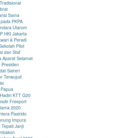
Tradisional
brat
ansi Sama
k pada PKPA
andara Utarom
P HKI Jakarta
wari & Peradi
ekolah Pilot
i dan Staf
a Aparat Selamat
 Presiden
dat Saireri
or Terwujud
si
 Papua
Hadiri KTT G20
sdir Freeport
Selama 2020
tera Pasirido
unung Impura
Tepati Janji
ambakon