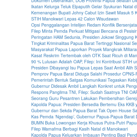
Dokumen Diserahkan, DOB Provinsi Papua Selatan D
Ikatan Kelurga Teluk Elpaputih Gelar Syukuran Natal 
Kemenangan Bupati Johny Cabut Izin Sawit Masuk 5
STIH Manokwari Lepas 42 Calon Wisudawan
Opsi Penggalangan Intelijen Redam Konflik Bersenjat
Filep Minta Pemda Perkuat Mitigasi Bencana di Pesisir
Peringatan HAM Sedunia, Presiden Jokowi Singgung K
Tingkat Kriminalitas Papua Barat Tertinggi Nasional 
Masyarakat Papua Laporkan Proyek Mangkrak Miliara
Kasat Reskrim Tertembak oleh OTK Saat Ricuh di Man
90 % Lulusan Adalah OAP, Filep: Ini Kontribusi STIH 
Presiden Dibayangi Isu Papua Lepas Saat Ambil Alih
Pemprov Papua Barat Diduga Salahi Prosedur CPNS
Pemerintah Bentuk Satgas Komunikasi Tegaskan Kebi
Gubernur Didesak Ambil Langkah Konkret untuk Peng
Respons Panglima TNI, Filep: Sudah Saatnya TNI OA
Seorang Guru Pesantren Lakukan Pembersihan Gereja
Kapolda Papua: Presiden Bersedia Bertemu Eks KKB 
Gubernur dan Sekda Papua Barat Tak Open House Sa
Kas Pemda ‘Ngendap’, Gubernur Papua-Papua Barat 
BUMN Buka Lowongan Kerja Khusus Putra-Putri Papu
Filep Wamafma Berbagi Kasih Natal di Manokwari
Kapolda Papua Keluarkan Imbauan Penting Bagi Pend