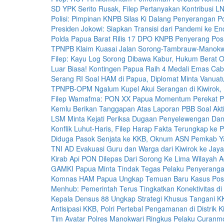
SD YPK Serito Rusak, Filep Pertanyakan Kontribusi 
Polisi: Pimpinan KNPB Silas Ki Dalang Penyerangan Po
Presiden Jokowi: Siapkan Transisi dari Pandemi ke E
Polda Papua Barat Rilis 17 DPO KNPB Penyerang Posr
TPNPB Klaim Kuasai Jalan Sorong-Tambrauw-Manokw
Filep: Kayu Log Sorong Dibawa Kabur, Hukum Berat O
Luar Biasa! Kontingen Papua Raih 4 Medali Emas Ca
Serang RI Soal HAM di Papua, Diplomat Minta Vanuat
TPNPB-OPM Ngalum Kupel Akui Serangan di Kiwirok,
Filep Wamafma: PON XX Papua Momentum Perekat P
Kemlu Berikan Tanggapan Atas Laporan PBB Soal Akt
LSM Minta Kejati Periksa Dugaan Penyelewengan Dana
Konflik Luhut-Haris, Filep Harap Fakta Terungkap ke P
Diduga Pasok Senjata ke KKB, Oknum ASN Pemkab Y
TNI AD Evakuasi Guru dan Warga dari Kiwirok ke Jay
Kirab Api PON Dilepas Dari Sorong Ke Lima Wilayah A
GAMKI Papua Minta Tindak Tegas Pelaku Penyerangan
Komnas HAM Papua Ungkap Temuan Baru Kasus Posr
Menhub: Pemerintah Terus Tingkatkan Konektivitas d
Kepala Densus 88 Ungkap Strategi Khusus Tangani K
Antisipasi KKB, Polri Pertebal Pengamanan di Distrik K
Tim Avatar Polres Manokwari Ringkus Pelaku Curanmo