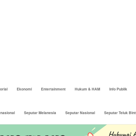
revious
orial
Ekonomi
Entertainment
Hukum & HAM
Info Publik
rnasional
Seputar Melanesia
Seputar Nasional
Seputar Teluk Bint