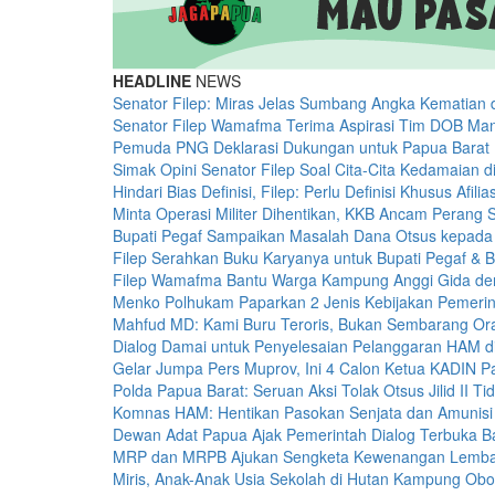
HEADLINE
NEWS
Senator Filep: Miras Jelas Sumbang Angka Kematian 
Senator Filep Wamafma Terima Aspirasi Tim DOB Man
Pemuda PNG Deklarasi Dukungan untuk Papua Barat 
Simak Opini Senator Filep Soal Cita-Cita Kedamaian 
Hindari Bias Definisi, Filep: Perlu Definisi Khusus Afili
Minta Operasi Militer Dihentikan, KKB Ancam Perang 
Bupati Pegaf Sampaikan Masalah Dana Otsus kepad
Filep Serahkan Buku Karyanya untuk Bupati Pegaf & B
Filep Wamafma Bantu Warga Kampung Anggi Gida d
Menko Polhukam Paparkan 2 Jenis Kebijakan Pemerin
Mahfud MD: Kami Buru Teroris, Bukan Sembarang O
Dialog Damai untuk Penyelesaian Pelanggaran HAM d
Gelar Jumpa Pers Muprov, Ini 4 Calon Ketua KADIN 
Polda Papua Barat: Seruan Aksi Tolak Otsus Jilid II Ti
Komnas HAM: Hentikan Pasokan Senjata dan Amunisi
Dewan Adat Papua Ajak Pemerintah Dialog Terbuka 
MRP dan MRPB Ajukan Sengketa Kewenangan Lemb
Miris, Anak-Anak Usia Sekolah di Hutan Kampung Obo