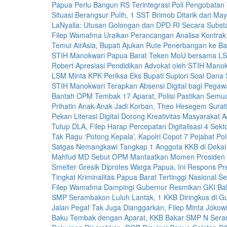
Papua Perlu Bangun RS Terintegrasi Poli Pengobatan 
Situasi Berangsur Pulih, 1 SST Brimob Ditarik dari May
LaNyalla: Utusan Golongan dan DPD RI Secara Subst
Filep Wamafma Uraikan Perancangan Analisa Kontra
Temui AirAsia, Bupati Ajukan Rute Penerbangan ke B
STIH Manokwari Papua Barat Teken MoU bersama LS
Robert Apresiasi Pendidikan Advokat oleh STIH Manok
LSM Minta KPK Periksa Eks Bupati Supiori Soal Dana S
STIH Manokwari Terapkan Absensi Digital bagi Pegawa
Bantah OPM Tembak 17 Aparat, Polisi Pastikan Semu
Prihatin Anak-Anak Jadi Korban, Theo Hesegem Surati
Pekan Literasi Digital Dorong Kreativitas Masyarakat A
Tutup DLA, Filep Harap Percepatan Digitalisasi 4 Sekt
Tak Ragu ‘Potong Kepala’, Kapolri Copot 7 Pejabat Poli
Satgas Nemangkawi Tangkap 1 Anggota KKB di Dekai
Mahfud MD Sebut OPM Manfaatkan Momen Presiden 
Smelter Gresik Diprotes Warga Papua, Ini Respons Pre
Tingkat Kriminalitas Papua Barat Tertinggi Nasional 
Filep Wamafma Dampingi Gubernur Resmikan GKI Bah
SMP Serambakon Luluh Lantak, 1 KKB Diringkus di G
Jalan Pegaf Tak Juga Dianggarkan, Filep Minta Jokowi 
Baku Tembak dengan Aparat, KKB Bakar SMP N Ser