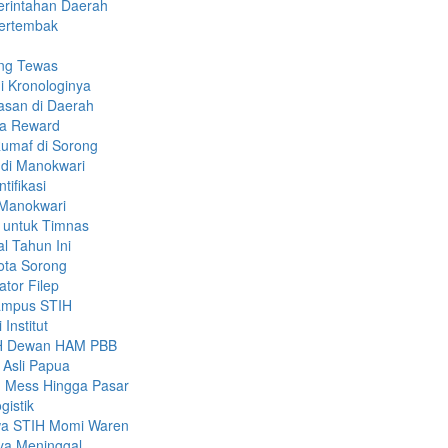
erintahan Daerah
Tertembak
ang Tewas
i Kronologinya
asan di Daerah
ma Reward
Rumaf di Sorong
 di Manokwari
tifikasi
 Manokwari
 untuk Timnas
l Tahun Ini
ota Sorong
ator Filep
ampus STIH
Institut
PMH Dewan HAM PBB
 Asli Papua
 Mess Hingga Pasar
gistik
wa STIH Momi Waren
nya Meninggal