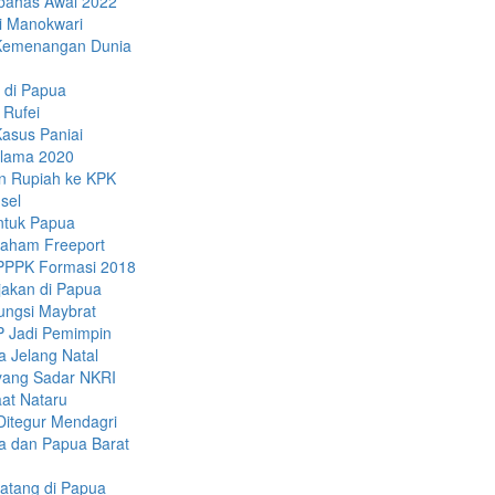
ibahas Awal 2022
di Manokwari
 Kemenangan Dunia
a di Papua
 Rufei
asus Paniai
Selama 2020
n Rupiah ke KPK
sel
untuk Papua
 Saham Freeport
-PPPK Formasi 2018
jakan di Papua
ungsi Maybrat
P Jadi Pemimpin
 Jelang Natal
yang Sadar NKRI
at Nataru
Ditegur Mendagri
a dan Papua Barat
atang di Papua