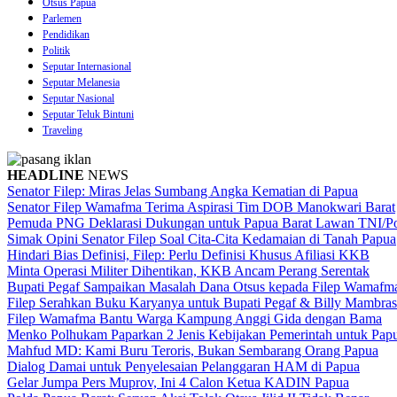
Otsus Papua
Parlemen
Pendidikan
Politik
Seputar Internasional
Seputar Melanesia
Seputar Nasional
Seputar Teluk Bintuni
Traveling
HEADLINE
NEWS
Senator Filep: Miras Jelas Sumbang Angka Kematian di Papua
Senator Filep Wamafma Terima Aspirasi Tim DOB Manokwari Barat
Pemuda PNG Deklarasi Dukungan untuk Papua Barat Lawan TNI/Po
Simak Opini Senator Filep Soal Cita-Cita Kedamaian di Tanah Papua
Hindari Bias Definisi, Filep: Perlu Definisi Khusus Afiliasi KKB
Minta Operasi Militer Dihentikan, KKB Ancam Perang Serentak
Bupati Pegaf Sampaikan Masalah Dana Otsus kepada Filep Wamafm
Filep Serahkan Buku Karyanya untuk Bupati Pegaf & Billy Mambras
Filep Wamafma Bantu Warga Kampung Anggi Gida dengan Bama
Menko Polhukam Paparkan 2 Jenis Kebijakan Pemerintah untuk Pap
Mahfud MD: Kami Buru Teroris, Bukan Sembarang Orang Papua
Dialog Damai untuk Penyelesaian Pelanggaran HAM di Papua
Gelar Jumpa Pers Muprov, Ini 4 Calon Ketua KADIN Papua