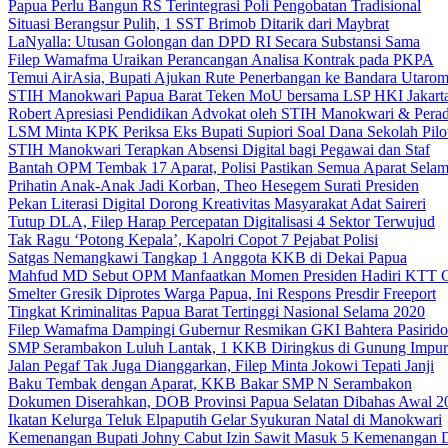
Papua Perlu Bangun RS Terintegrasi Poli Pengobatan Tradisional
Situasi Berangsur Pulih, 1 SST Brimob Ditarik dari Maybrat
LaNyalla: Utusan Golongan dan DPD RI Secara Substansi Sama
Filep Wamafma Uraikan Perancangan Analisa Kontrak pada PKPA
Temui AirAsia, Bupati Ajukan Rute Penerbangan ke Bandara Utaro
STIH Manokwari Papua Barat Teken MoU bersama LSP HKI Jakart
Robert Apresiasi Pendidikan Advokat oleh STIH Manokwari & Perad
LSM Minta KPK Periksa Eks Bupati Supiori Soal Dana Sekolah Pilo
STIH Manokwari Terapkan Absensi Digital bagi Pegawai dan Staf
Bantah OPM Tembak 17 Aparat, Polisi Pastikan Semua Aparat Selam
Prihatin Anak-Anak Jadi Korban, Theo Hesegem Surati Presiden
Pekan Literasi Digital Dorong Kreativitas Masyarakat Adat Saireri
Tutup DLA, Filep Harap Percepatan Digitalisasi 4 Sektor Terwujud
Tak Ragu ‘Potong Kepala’, Kapolri Copot 7 Pejabat Polisi
Satgas Nemangkawi Tangkap 1 Anggota KKB di Dekai Papua
Mahfud MD Sebut OPM Manfaatkan Momen Presiden Hadiri KTT 
Smelter Gresik Diprotes Warga Papua, Ini Respons Presdir Freeport
Tingkat Kriminalitas Papua Barat Tertinggi Nasional Selama 2020
Filep Wamafma Dampingi Gubernur Resmikan GKI Bahtera Pasirido
SMP Serambakon Luluh Lantak, 1 KKB Diringkus di Gunung Impur
Jalan Pegaf Tak Juga Dianggarkan, Filep Minta Jokowi Tepati Janji
Baku Tembak dengan Aparat, KKB Bakar SMP N Serambakon
Dokumen Diserahkan, DOB Provinsi Papua Selatan Dibahas Awal 2
Ikatan Kelurga Teluk Elpaputih Gelar Syukuran Natal di Manokwari
Kemenangan Bupati Johny Cabut Izin Sawit Masuk 5 Kemenangan 