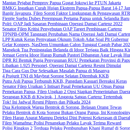
Mantan Pejabat Pemprov Papua Gugat Jokowi ke PTUN Jakarta
BMKG Ingatkan Curah Hujan Ekstrem Papua-Papua Barat 14-17 Jan
Banjir Jayapura, Filep Soroti Faktor Lingkungan & Pengawasan R
Fientje Suebu Dubes Perempuan Pertama Papua untuk Selandia Baru
Polri: OAP Jadi Sasaran Pembinaan Operasi Damai Cartenz 2022
Senator Filep Kritisi Penyebutan OAP Target Pembinaan Cartenz
TPNPB-OPM Tanggapi Perubahan Nama Operasi Jadi Damai Carte
LPP Kutuk Keras Pernyataan Oknum Tokoh Adat Soal Plt Gubernur
Gelar Konpers, NasDem Umumkan Calon Tunggal Cagub Pabar 20
Mangkok Tua Peninggalan Belanda di Idoor Terjaga Baik Hingga Ki
Jemaat Gereja Idoor Harap Rumah Pastori Dibangun Agar Layak Hu
DPR RI Bentuk Panja Penyusunan RUU Pemekaran Provinsi di Pap
Libatkan 1.925 Personel, Operasi Damai Cartenz Resmi Dimulai
Tiga Cara Gus Dur Selesaikan Masalah Papua di Masanya
4 Prajurit TNI di Maybrat Sorong Selatan Ditembak KKB
Putra Asli Papua Terbunuh KKB, Pangdam Kasuari Bereaksi Keras
Senator Filep Uraikan 5 Intisari Pasal Pemekaran UU Otsus Papua
Pemekaran Papua, Filep Ungkap 2 Opsi Siapkan Pemerintahan Daer
Serangan KKB di Kiwirok, 1 Anggota Satgas Cartenz Tertembak
Tok! Ini Jadwal Resmi Pilpres dan Pilkada 2024
Dua Kelompok Warga Bentrok di Sorong, Belasan Orang Tewas
Pelaku Bentrok di Kota Sorong Bukan Orang Papua, Ini Kronologin
Filep Harap Aparat Mampu Deteksi Dini Potensi Kekerasan di Daera
Filep Wamafma: Polisi Penangkap Pelaku Layak Terima Reward
Polisi Ringkus 2 Terduga Pelaku Pembunuhan Khani Rumaf di Soro