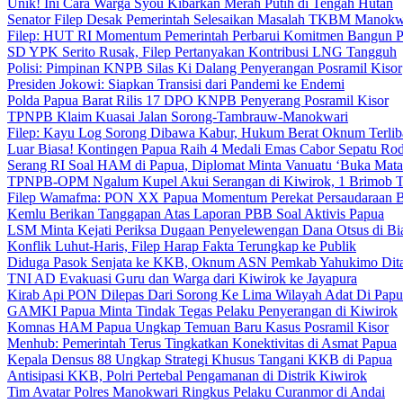
Unik! Ini Cara Warga Syou Kibarkan Merah Putih di Tengah Hutan
Senator Filep Desak Pemerintah Selesaikan Masalah TKBM Manokw
Filep: HUT RI Momentum Pemerintah Perbarui Komitmen Bangun 
SD YPK Serito Rusak, Filep Pertanyakan Kontribusi LNG Tangguh
Polisi: Pimpinan KNPB Silas Ki Dalang Penyerangan Posramil Kisor
Presiden Jokowi: Siapkan Transisi dari Pandemi ke Endemi
Polda Papua Barat Rilis 17 DPO KNPB Penyerang Posramil Kisor
TPNPB Klaim Kuasai Jalan Sorong-Tambrauw-Manokwari
Filep: Kayu Log Sorong Dibawa Kabur, Hukum Berat Oknum Terlib
Luar Biasa! Kontingen Papua Raih 4 Medali Emas Cabor Sepatu Ro
Serang RI Soal HAM di Papua, Diplomat Minta Vanuatu ‘Buka Mata
TPNPB-OPM Ngalum Kupel Akui Serangan di Kiwirok, 1 Brimob 
Filep Wamafma: PON XX Papua Momentum Perekat Persaudaraan 
Kemlu Berikan Tanggapan Atas Laporan PBB Soal Aktivis Papua
LSM Minta Kejati Periksa Dugaan Penyelewengan Dana Otsus di Bi
Konflik Luhut-Haris, Filep Harap Fakta Terungkap ke Publik
Diduga Pasok Senjata ke KKB, Oknum ASN Pemkab Yahukimo Dit
TNI AD Evakuasi Guru dan Warga dari Kiwirok ke Jayapura
Kirab Api PON Dilepas Dari Sorong Ke Lima Wilayah Adat Di Papu
GAMKI Papua Minta Tindak Tegas Pelaku Penyerangan di Kiwirok
Komnas HAM Papua Ungkap Temuan Baru Kasus Posramil Kisor
Menhub: Pemerintah Terus Tingkatkan Konektivitas di Asmat Papua
Kepala Densus 88 Ungkap Strategi Khusus Tangani KKB di Papua
Antisipasi KKB, Polri Pertebal Pengamanan di Distrik Kiwirok
Tim Avatar Polres Manokwari Ringkus Pelaku Curanmor di Andai