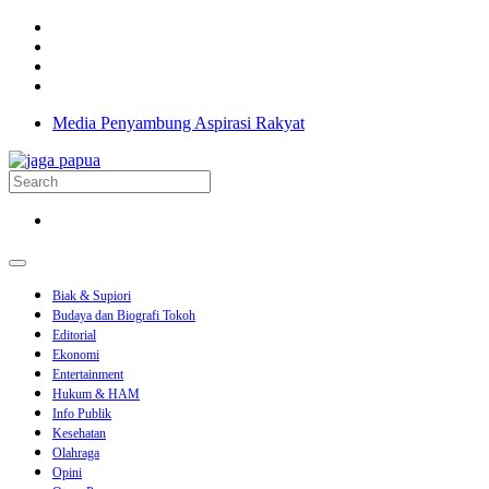
Previous
Next
Media Penyambung Aspirasi Rakyat
Biak & Supiori
Budaya dan Biografi Tokoh
Editorial
Ekonomi
Entertainment
Hukum & HAM
Info Publik
Kesehatan
Olahraga
Opini