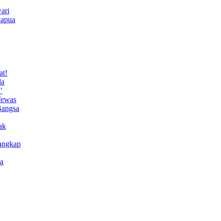
ari
Papua
at!
da
’
Tewas
Bangsa
ak
angkap
a