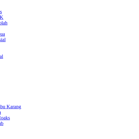
s
MK
olah
pua
ial
al
bu Karang
a
Hoaks
ub