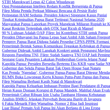
STIH Manokwari Lepas 42 Calon Wisudawan
Opsi Penggalangan Intelijen Redam Konflik Bersenjata di Papua
Filep Minta Pemda Perkuat Mitigasi Bencana di Pesisir Rufei
Peringatan HAM Sedunia, Presiden Jokowi Singgung Kasus Paniai
Tingkat Kriminalitas Papua Barat Tertinggi Nasional Selama 2020
Masyarakat Papua Laporkan Proyek Mangkrak Miliaran Rupiah ke
Kasat Reskrim Tertembak oleh OTK Saat Ricuh di Mansel
90 % Lulusan Adalah OAP, Filep: Ini Kontribusi STIH untuk Papua
Presiden Dibayangi Isu Papua Lepas Saat Ambil Alih Saham Freepor
Pemprov Papua Barat Diduga Salahi Prosedur CPNS-PPPK Formasi
Pemerintah Bentuk Satgas Komunikasi Tegaskan Kebijakan di Papua
Gubernur Didesak Ambil Langkah Konkret untuk Pengungsi Maybra
Respons Panglima TNI, Filep: Sudah Saatnya TNI OAP Jadi Pemimp
Seorang Guru Pesantren Lakukan Pembersihan Gereja Jelang Natal
Kapolda Papua: Presiden Bersedia Bertemu Eks KKB yang Sadar 
Gubernur dan Sekda Papua Barat Tak Open House Saat Nataru
Kas Pemda ‘Ngendap’, Gubernur Papua-Papua Barat Ditegur Menda
BUMN Buka Lowongan Kerja Khusus Putra-Putri Papua dan Papua 
Filep Wamafma Berbagi Kasih Natal di Manokwari
Kapolda Papua Keluarkan Imbauan Penting Bagi Pendatang di Papu
Heran Kasus Dugaan Korupsi di Papua Mandek, Mahfud Akan Evalu
Pemerintah Cabut Ribuan Izin Usaha Tambang Hingga Kehutanan
Analisis BMKG Jelaskan Penyebab Bencana Banjir di Jayapura
6 Fakta Menarik Filep Wamafma, Nomor 2 Bisa Jadi Inspirasi
Luar Biasa! Pemain Asli Papua Ini Akan Berlaga di Liga Eropa