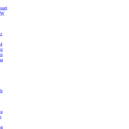
uari
TRW
nz
24
ni
ni
ua
ah
ya
h
ng