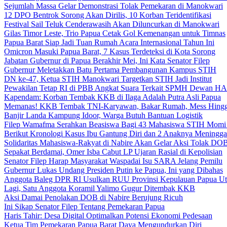
Sejumlah Massa Gelar Demonstrasi Tolak Pemekaran di Manokwari
12 DPO Bentrok Sorong Akan Dirilis, 10 Korban Teridentifikasi
Festival Sail Teluk Cenderawasih Akan Diluncurkan di Manokwari
Gilas Timor Leste, Trio Papua Cetak Gol Kemenangan untuk Timnas
Papua Barat Siap Jadi Tuan Rumah Acara Internasional Tahun Ini
Omicron Masuki Papua Barat, 7 Kasus Terdeteksi di Kota Sorong
Jabatan Gubernur di Papua Berakhir Mei, Ini Kata Senator Filep
Gubernur Meletakkan Batu Pertama Pembangunan Kampus STIH
DN ke-47, Ketua STIH Manokwari Targetkan STIH Jadi Institut
Pewakilan Tetap RI di PBB Angkat Suara Terkait SPMH Dewan 
Kapendam: Korban Tembak KKB di Ilaga Adalah Putra Asli Papua
Memanas! KKB Tembak TNI-Karyawan, Bakar Rumah, Mess Hingg
Banjir Landa Kampung Idoor, Warga Butuh Bantuan Logistik
Filep Wamafma Serahkan Beasiswa Bagi 43 Mahasiswa STIH Momi
Berikut Kronologi Kasus Ibu Gantung Diri dan 2 Anaknya Meningga
Solidaritas Mahasiswa-Rakyat di Nabire Akan Gelar Aksi Tolak DO
Sepakat Berdamai, Omer Isba Cabut LP Ujaran Rasial di Kepolisian
Senator Filep Harap Masyarakat Waspadai Isu SARA Jelang Pemilu
Gubernur Lukas Undang Presiden Putin ke Papua, Ini yang Dibahas
Anggota Baleg DPR RI Usulkan RUU Provinsi Kepulauan Papua Ut
Lagi, Satu Anggota Koramil Yalimo Gugur Ditembak KKB
Aksi Damai Penolakan DOB di Nabire Berujung Ricuh
Ini Sikap Senator Filep Tentang Pemekaran Papua
Haris Tahir: Desa Digital Optimalkan Potensi Ekonomi Pedesaan
Ketua Tim Pemekaran Papua Barat Daya Mengundurkan Diri