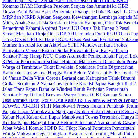
Polda Papua Barat: Seruan Aksi Tolak Otsus Jilid II Tidak Benar
Komnas HAM: Hentikan Pasokan Senjata dan Amunisi ke KBB
Dewan Adat Papua Ajak Pemerintah Dialog Terbuka Bahas UU Otsu
MRP dan MRPB Ajukan Sengketa Kewenangan Lembaga kepada 
Miris, Anak-Anak Usia Sekolah di Hutan Kampung Obo Tak Bersek
Pemerintah Pahami Aspirasi Revisi UU Otsus Tak Hanya 2 Pasal
Simak Masukan Timja Otsus DPD RI terhadap Draft RUU Otsus Pa
Timja Otsus DPD RI Harap RUU Otsus Pastikan Perubahan Substans
Marius: Instruksi Ketua Aktivitas STIH Manokwari Ikuti Prokes
Pernyataan Mensos Risma Dinilai Provokatif bagi Rakyat Papua
Senator Filep Harap RUU Otsus Akomodir Pembentukan Parpol Lok
3 Pelaku Pencurian di Sebuah Hotel di Manokwari Diamankan Polisi
Warga di Tambrauw Takut Divaksin, Sosialisasi Perlu Digencarkan
Kabupaten Jayawijaya Hingga Kini Belum Miliki alat PCR Covid-19
10 Varian Delta Virus Corona Berasal dari Kabupaten Teluk Bintuni
Golkar Serahkan 2 Nama Cawagub ke Koalisi Papua Bangkit Jilid 2
Jalan Trans Papua Barat ke Windesi Butuh Perhatian Pemerintah
Senator Filep Diskusi Bersama Warga Jemaat GKI Kanaan Sabon
Usai Mimika Barat, Polisi Usut Kasus BST Alama & Mimika Tengah
KAWAL PB-LBH STIH Manokwari Proses Hukum Penabrak Terum
Kepala Lapas Manokwari: Napi yang Kabur Sudah Ditemui Keluarg
Kabar Napi Kabur dari Lapas Manokwari Tewas Tertembak Hanya 
Koalisi Papua Bangkit Jilid 2 Belum Putuskan 2 Nama untuk Cawag
Jabat Waka I Komite I DPD RI, Filep: Kawal Peraturan Pemerintah!
Warga Mokwam Cegat Pangdam Kasuari saat Touring Merah Putih