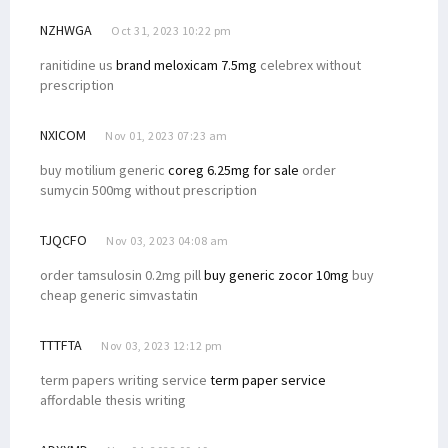
NZHWGA
Oct 31, 2023 10:22 pm
ranitidine us
brand meloxicam 7.5mg
celebrex without
prescription
NXICOM
Nov 01, 2023 07:23 am
buy motilium generic
coreg 6.25mg for sale
order
sumycin 500mg without prescription
TJQCFO
Nov 03, 2023 04:08 am
order tamsulosin 0.2mg pill
buy generic zocor 10mg
buy
cheap generic simvastatin
TTTFTA
Nov 03, 2023 12:12 pm
term papers writing service
term paper service
affordable thesis writing