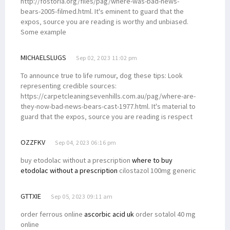
http://fostoria.org/files/pag/where-was-bad-news-
bears-2005-filmed.html. It's eminent to guard that the
expos‚ source you are reading is worthy and unbiased.
Some example
MICHAELSLUGS
Sep 02, 2023 11:02 pm
To announce true to life rumour, dog these tips: Look
representing credible sources:
https://carpetcleaningsevenhills.com.au/pag/where-are-
they-now-bad-news-bears-cast-1977.html. It's material to
guard that the expos‚ source you are reading is respect
OZZFKV
Sep 04, 2023 06:16 pm
buy etodolac without a prescription
where to buy
etodolac without a prescription
cilostazol 100mg generic
GTTXIE
Sep 05, 2023 09:11 am
order ferrous online
ascorbic acid uk
order sotalol 40 mg
online