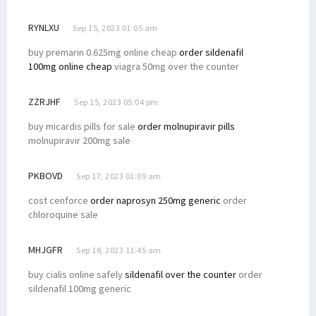
RYNLXU
Sep 15, 2023 01:05 am
buy premarin 0.625mg online cheap
order sildenafil
100mg online cheap
viagra 50mg over the counter
ZZRJHF
Sep 15, 2023 05:04 pm
buy micardis pills for sale
order molnupiravir pills
molnupiravir 200mg sale
PKBOVD
Sep 17, 2023 01:09 am
cost cenforce
order naprosyn 250mg generic
order
chloroquine sale
MHJGFR
Sep 18, 2023 11:45 am
buy cialis online safely
sildenafil over the counter
order
sildenafil 100mg generic