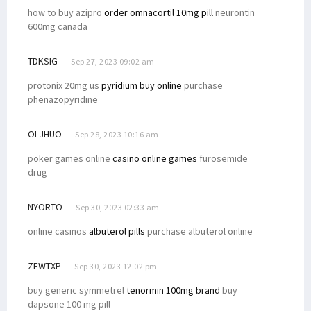
how to buy azipro
order omnacortil 10mg pill
neurontin
600mg canada
TDKSIG
Sep 27, 2023 09:02 am
protonix 20mg us
pyridium buy online
purchase
phenazopyridine
OLJHUO
Sep 28, 2023 10:16 am
poker games online
casino online games
furosemide
drug
NYORTO
Sep 30, 2023 02:33 am
online casinos
albuterol pills
purchase albuterol online
ZFWTXP
Sep 30, 2023 12:02 pm
buy generic symmetrel
tenormin 100mg brand
buy
dapsone 100 mg pill