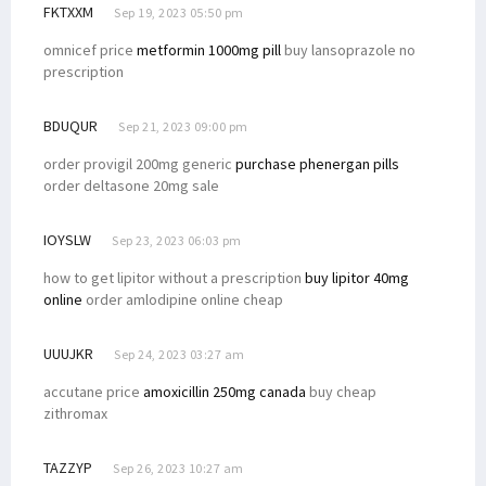
FKTXXM
Sep 19, 2023 05:50 pm
omnicef price
metformin 1000mg pill
buy lansoprazole no
prescription
BDUQUR
Sep 21, 2023 09:00 pm
order provigil 200mg generic
purchase phenergan pills
order deltasone 20mg sale
IOYSLW
Sep 23, 2023 06:03 pm
how to get lipitor without a prescription
buy lipitor 40mg
online
order amlodipine online cheap
UUUJKR
Sep 24, 2023 03:27 am
accutane price
amoxicillin 250mg canada
buy cheap
zithromax
TAZZYP
Sep 26, 2023 10:27 am