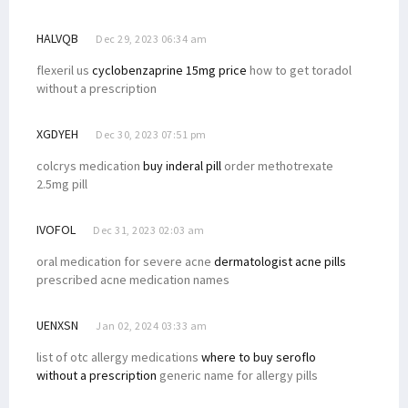
HALVQB
Dec 29, 2023 06:34 am
flexeril us
cyclobenzaprine 15mg price
how to get toradol
without a prescription
XGDYEH
Dec 30, 2023 07:51 pm
colcrys medication
buy inderal pill
order methotrexate
2.5mg pill
IVOFOL
Dec 31, 2023 02:03 am
oral medication for severe acne
dermatologist acne pills
prescribed acne medication names
UENXSN
Jan 02, 2024 03:33 am
list of otc allergy medications
where to buy seroflo
without a prescription
generic name for allergy pills