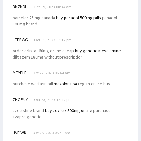
BKZKDH
Oct 19, 2023 08:34 am
pamelor 25 mg canada
buy panadol 500mg pills
panadol
500mg brand
JFFBWG
Oct 19, 2023 07:12 pm
order orlistat 60mg online cheap
buy generic mesalamine
diltiazem 180mg without prescription
MFYFLE
Oct 22, 2023 06:44 am
purchase warfarin pill
maxolon usa
reglan online buy
ZHOPUY
Oct 23, 2023 12:42 pm
azelastine brand
buy zovirax 800mg online
purchase
avapro generic
HVFIWN
Oct 25, 2023 05:41 pm