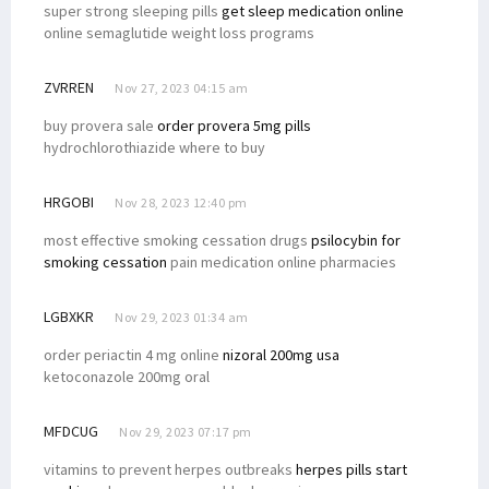
super strong sleeping pills
get sleep medication online
online semaglutide weight loss programs
ZVRREN
Nov 27, 2023 04:15 am
buy provera sale
order provera 5mg pills
hydrochlorothiazide where to buy
HRGOBI
Nov 28, 2023 12:40 pm
most effective smoking cessation drugs
psilocybin for
smoking cessation
pain medication online pharmacies
LGBXKR
Nov 29, 2023 01:34 am
order periactin 4 mg online
nizoral 200mg usa
ketoconazole 200mg oral
MFDCUG
Nov 29, 2023 07:17 pm
vitamins to prevent herpes outbreaks
herpes pills start