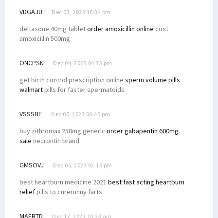
VDGAJU
Dec 03, 2023 10:34 pm
deltasone 40mg tablet
order amoxicillin online
cost
amoxicillin 500mg
ONCPSN
Dec 04, 2023 04:33 pm
get birth control prescription online
sperm volume pills
walmart
pills for faster spermatoids
VSSSBF
Dec 05, 2023 06:45 pm
buy zithromax 250mg generic
order gabapentin 600mg
sale
neurontin brand
GMSOVJ
Dec 06, 2023 02:18 pm
best heartburn medicine 2021
best fast acting heartburn
relief
pills to curerunny farts
MAEBTD
Dec 17, 2023 10:23 am