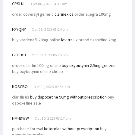
CPSLNL
Oct 06, 2023 04:39 am
order coversyl generic
clarinex ca
order allegra 180mg
FXYQHY
Oct 06, 2023 03:24 pm
buy vardenafil 20mg online
levitra uk
brand tizanidine 2mg
GFETKU
Oct 08, 2023 05:25 pm
order dilantin 100mg online
buy oxybutynin 2.5mg generic
buy oxybutynin online cheap
KOSCBO
Oct 09, 2023 09:54 am
claritin us
buy dapoxetine 90mg without prescription
buy
dapoxetine sale
HMHDWW
Oct 10, 2023 07:17 pm
purchase lioresal
ketorolac without prescription
buy
generic ketorolac