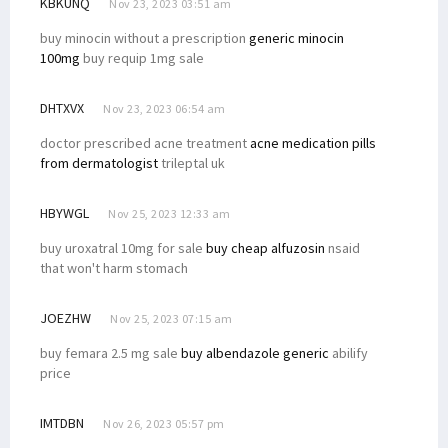
KBKUNQ
Nov 23, 2023 03:51 am
buy minocin without a prescription
generic minocin
100mg
buy requip 1mg sale
DHTXVX
Nov 23, 2023 06:54 am
doctor prescribed acne treatment
acne medication pills
from dermatologist
trileptal uk
HBYWGL
Nov 25, 2023 12:33 am
buy uroxatral 10mg for sale
buy cheap alfuzosin
nsaid
that won't harm stomach
JOEZHW
Nov 25, 2023 07:15 am
buy femara 2.5 mg sale
buy albendazole generic
abilify
price
IMTDBN
Nov 26, 2023 05:57 pm