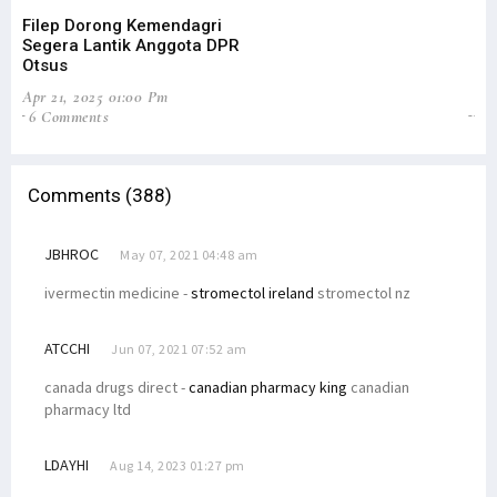
Filep Dorong Kemendagri
Fi
Segera Lantik Anggota DPR
Ot
Otsus
Pe
Apr 21, 2025 01:00 Pm
Feb
6 Comments
8
Comments (388)
JBHROC
May 07, 2021 04:48 am
ivermectin medicine -
stromectol ireland
stromectol nz
ATCCHI
Jun 07, 2021 07:52 am
canada drugs direct -
canadian pharmacy king
canadian
pharmacy ltd
LDAYHI
Aug 14, 2023 01:27 pm