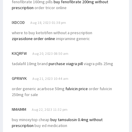
fenofibrate 160mg pills
buy fenofibrate 200mg without
prescription
order tricor online
IXDCOD
Aug 18, 2023 01:38 pm
where to buy ketotifen without a prescription
ziprasidone order online
imipramine generic
KXQRFW
Aug 20, 2023 08:50 am
tadalafil 10mg brand
purchase viagra pill
viagra pills 25mg
GPRWYK
Aug 21, 2023 10:44 am
order generic acarbose 50mg
fulvicin price
order fulvicin
250mg for sale
NMAIMM
Aug 22, 2023 11:32 pm
buy minoxytop cheap
buy tamsulosin 0.4mg without
prescription
buy ed medication