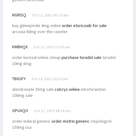
NGRISQ
Oct 12, 2023 06:15 am
buy glimepiride 4mg online
order etoricoxib for sale
arcoxia 60mg over the counter
KMBHQX
Oct 12, 2023 11:55 am
order lioresal online cheap
purchase toradol sale
toradol
10mg drug
TBXGFY
Oct 14, 2023 10:23 pm
alendronate 35mg sale
colcrys online
nitrofurantoin
100mg sale
GPUAQO
Oct 17, 2023 04:24 am
order inderal generic
order motrin generic
clopidogrel
150mg usa