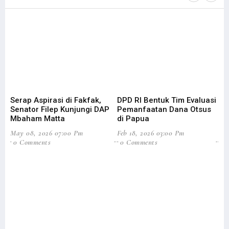
Serap Aspirasi di Fakfak,
DPD RI Bentuk Tim Evaluasi
Fi
Senator Filep Kunjungi DAP
Pemanfaatan Dana Otsus
Pa
Mbaham Matta
di Papua
Ef
May 08, 2026 07:00 Pm
Feb 18, 2026 03:00 Pm
Mar
0 Comments
0 Comments
5