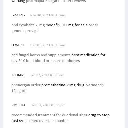
working
pharmapure sugar blocker reviews
GZATZG
Nov 30, 2023 07:45 am
oral cymbalta 20mg
modafinil 100mg for sale
order
generic provigil
LEWBKE
Dec 01, 2023 08:35 am
anti fungal herbs and supplements
best medication for
hsv 2
10 best blood pressure medicines
AJDMIZ
Dec 02, 2023 03:30 am
phenergan order
promethazine 25mg drug
ivermectin
12mg otc
VMSCUX
Dec 03, 2023 01:05 am
recommended treatment for duodenal ulcer
drug to stop
fast svt
uti med over the counter