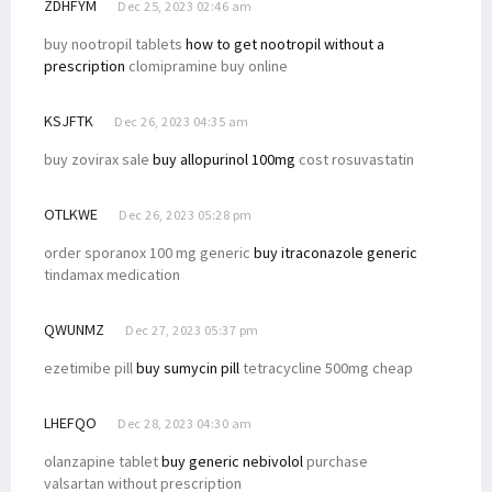
ZDHFYM
Dec 25, 2023 02:46 am
buy nootropil tablets
how to get nootropil without a
prescription
clomipramine buy online
KSJFTK
Dec 26, 2023 04:35 am
buy zovirax sale
buy allopurinol 100mg
cost rosuvastatin
OTLKWE
Dec 26, 2023 05:28 pm
order sporanox 100 mg generic
buy itraconazole generic
tindamax medication
QWUNMZ
Dec 27, 2023 05:37 pm
ezetimibe pill
buy sumycin pill
tetracycline 500mg cheap
LHEFQO
Dec 28, 2023 04:30 am
olanzapine tablet
buy generic nebivolol
purchase
valsartan without prescription