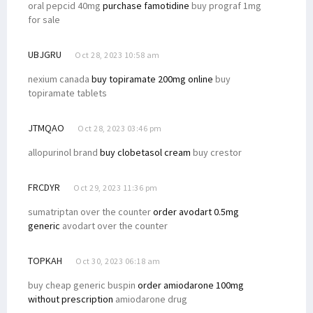
oral pepcid 40mg
purchase famotidine
buy prograf 1mg
for sale
UBJGRU
Oct 28, 2023 10:58 am
nexium canada
buy topiramate 200mg online
buy
topiramate tablets
JTMQAO
Oct 28, 2023 03:46 pm
allopurinol brand
buy clobetasol cream
buy crestor
FRCDYR
Oct 29, 2023 11:36 pm
sumatriptan over the counter
order avodart 0.5mg
generic
avodart over the counter
TOPKAH
Oct 30, 2023 06:18 am
buy cheap generic buspin
order amiodarone 100mg
without prescription
amiodarone drug