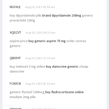
NGYALE
Aug 26, 2023 05:58 am
buy dipyridamole pills
brand dipyridamole 100mg
generic
pravastatin 10mg
XQDZVT
Aug 26, 2023 09:19 am
aspirin price
buy generic aspirin 75 mg
order zovirax
generic
QBXXYF
Aug 29, 2023 12:18 am
buy meloset 3 mg online
buy danocrine generic
cheap
danocrine
FCNXCN
Aug 30, 2023 02:35 am
generic florinef 100mcg
buy fludrocortisone online
imodium 2mg pills