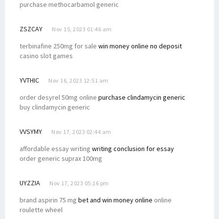
purchase methocarbamol generic
ZSZCAY
Nov 15, 2023 01:46 am
terbinafine 250mg for sale
win money online no deposit
casino slot games
YVTHIC
Nov 16, 2023 12:51 am
order desyrel 50mg online
purchase clindamycin generic
buy clindamycin generic
VVSYMY
Nov 17, 2023 02:44 am
affordable essay writing
writing conclusion for essay
order generic suprax 100mg
UYZZIA
Nov 17, 2023 05:16 pm
brand aspirin 75 mg
bet and win money online
online
roulette wheel