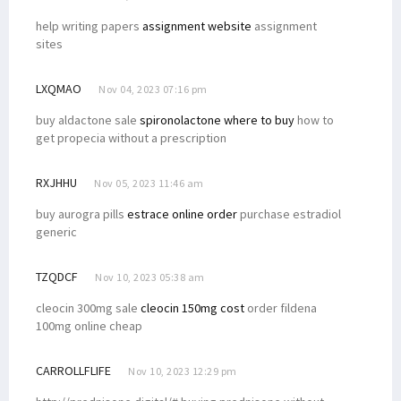
help writing papers
assignment website
assignment
sites
LXQMAO
Nov 04, 2023 07:16 pm
buy aldactone sale
spironolactone where to buy
how to
get propecia without a prescription
RXJHHU
Nov 05, 2023 11:46 am
buy aurogra pills
estrace online order
purchase estradiol
generic
TZQDCF
Nov 10, 2023 05:38 am
cleocin 300mg sale
cleocin 150mg cost
order fildena
100mg online cheap
CARROLLFLIFE
Nov 10, 2023 12:29 pm