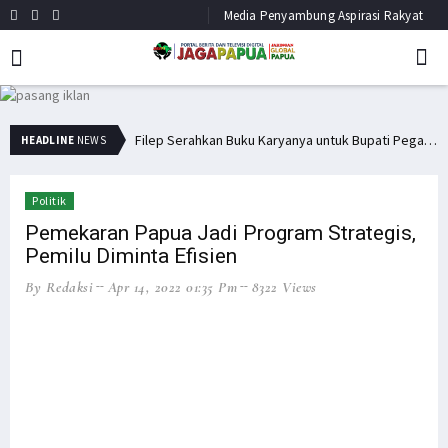
Media Penyambung Aspirasi Rakyat
Bupati Pegaf Sampaikan Masalah Dana Otsus kepada Filep Wamafma
Filep Serahkan Buku Karyanya untuk Bupati Pegaf & Billy Mambrasar
HEADLINE
NEWS
Politik
Pemekaran Papua Jadi Program Strategis,
Pemilu Diminta Efisien
By Redaksi
Apr 14, 2022 01:35 Pm
8322 Views