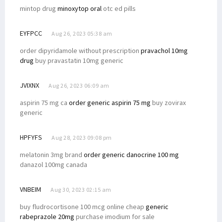
mintop drug
minoxytop oral
otc ed pills
EYFPCC
Aug 26, 2023 05:38 am
order dipyridamole without prescription
pravachol 10mg
drug
buy pravastatin 10mg generic
JVIXNX
Aug 26, 2023 06:09 am
aspirin 75 mg ca
order generic aspirin 75 mg
buy zovirax
generic
HPFYFS
Aug 28, 2023 09:08 pm
melatonin 3mg brand
order generic danocrine 100 mg
danazol 100mg canada
VNBEIM
Aug 30, 2023 02:15 am
buy fludrocortisone 100 mcg online cheap
generic
rabeprazole 20mg
purchase imodium for sale