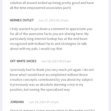
solution all around ended up being pretty good and have
all the time empowered associates just li
HERMES OUTLET
Jun 17, 2023 01:14 pm
I truly wanted to jot down a comment to appreciate you
for all of the awesome facts you are sharing here. My
particularly long internet lookup has at the end been
recognized with brilliant facts and strategies to talk
about with my pals. I would say that
OFF WHITE SHOES
Jun 18, 2023 05:25 pm
I precisely had to thank you very much yet again. I do not
know what I would have accomplished without those
creative concepts contributed by you about my subject.
It previously was an absolute alarming crisis in my
position, but seeing the specialized way
JORDANS
Jun 19, 2023 07:15 pm
I have to express some appreciation to the writer just for