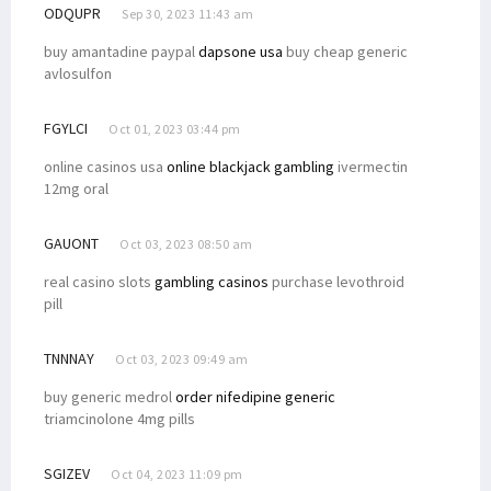
ODQUPR
Sep 30, 2023 11:43 am
buy amantadine paypal
dapsone usa
buy cheap generic
avlosulfon
FGYLCI
Oct 01, 2023 03:44 pm
online casinos usa
online blackjack gambling
ivermectin
12mg oral
GAUONT
Oct 03, 2023 08:50 am
real casino slots
gambling casinos
purchase levothroid
pill
TNNNAY
Oct 03, 2023 09:49 am
buy generic medrol
order nifedipine generic
triamcinolone 4mg pills
SGIZEV
Oct 04, 2023 11:09 pm