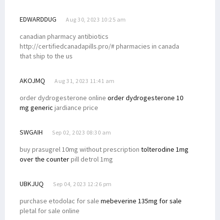
EDWARDDUG
Aug 30, 2023 10:25 am
canadian pharmacy antibiotics
http://certifiedcanadapills.pro/# pharmacies in canada
that ship to the us
AKOJMQ
Aug 31, 2023 11:41 am
order dydrogesterone online
order dydrogesterone 10
mg generic
jardiance price
SWGAIH
Sep 02, 2023 08:30 am
buy prasugrel 10mg without prescription
tolterodine 1mg
over the counter
pill detrol 1mg
UBKJUQ
Sep 04, 2023 12:26 pm
purchase etodolac for sale
mebeverine 135mg for sale
pletal for sale online