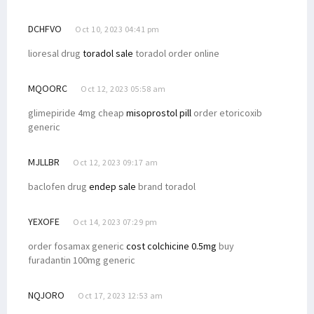
DCHFVO
Oct 10, 2023 04:41 pm
lioresal drug
toradol sale
toradol order online
MQOORC
Oct 12, 2023 05:58 am
glimepiride 4mg cheap
misoprostol pill
order etoricoxib
generic
MJLLBR
Oct 12, 2023 09:17 am
baclofen drug
endep sale
brand toradol
YEXOFE
Oct 14, 2023 07:29 pm
order fosamax generic
cost colchicine 0.5mg
buy
furadantin 100mg generic
NQJORO
Oct 17, 2023 12:53 am