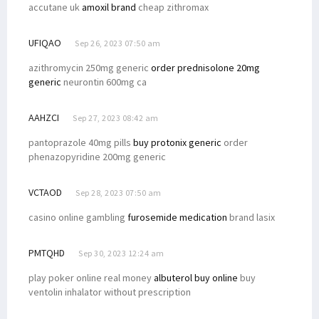
accutane uk
amoxil brand
cheap zithromax
UFIQAO
Sep 26, 2023 07:50 am
azithromycin 250mg generic
order prednisolone 20mg
generic
neurontin 600mg ca
AAHZCI
Sep 27, 2023 08:42 am
pantoprazole 40mg pills
buy protonix generic
order
phenazopyridine 200mg generic
VCTAOD
Sep 28, 2023 07:50 am
casino online gambling
furosemide medication
brand lasix
PMTQHD
Sep 30, 2023 12:24 am
play poker online real money
albuterol buy online
buy
ventolin inhalator without prescription