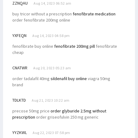
ZZNQAU
Aug 14, 2023 06:52 am
buy tricor without a prescription
fenofibrate medication
order fenofibrate 200mg online
YXFEQN
Aug 14, 2023 04:58 pm
fenofibrate buy online
fenofibrate 200mg pill
fenofibrate
cheap
CNATWR
Aug 20, 2023 05:23 am
order tadalafil 40mg
sildenafil buy online
viagra 50mg
brand
TDLKTD
Aug 21, 2023 10:22 am
precose 50mg price
order glyburide 2.5mg without
prescription
order griseofulvin 250 mg generic
YYZKWL
Aug 22, 2023 07:58 pm