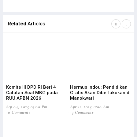
Related
Articles
Komite III DPD RI Beri 4
Hermus Indou: Pendidikan
Wa
Catatan Soal MBG pada
Gratis Akan Diberlakukan di
Ta
RUU APBN 2026
Manokwari
D
Sep 04, 2025 03:00 Pm
Apr 11, 2025 11:00 Am
Oct
0 Comments
3 Comments
1 