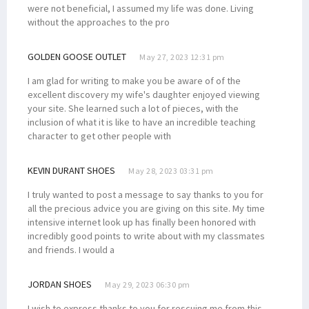
were not beneficial, I assumed my life was done. Living
without the approaches to the pro
GOLDEN GOOSE OUTLET
May 27, 2023 12:31 pm
I am glad for writing to make you be aware of of the
excellent discovery my wife's daughter enjoyed viewing
your site. She learned such a lot of pieces, with the
inclusion of what it is like to have an incredible teaching
character to get other people with
KEVIN DURANT SHOES
May 28, 2023 03:31 pm
I truly wanted to post a message to say thanks to you for
all the precious advice you are giving on this site. My time
intensive internet look up has finally been honored with
incredibly good points to write about with my classmates
and friends. I would a
JORDAN SHOES
May 29, 2023 06:30 pm
I wish to express thanks to you for rescuing me from this