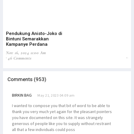
Pendukung Anisto-Joko di
Le
Bintuni Semarakkan
In
Kampanye Perdana
Pi
Nov 16, 2024 11:00 Am
Aug
46 Comments
0
Comments (953)
BIRKIN BAG
May 21, 2023 04:09 am
I wanted to compose you that bit of word to be able to
thank you very much yet again for the pleasant pointers
you have documented on this site. It was strangely
generous of people like you to supply without restraint
all that a few individuals could poss