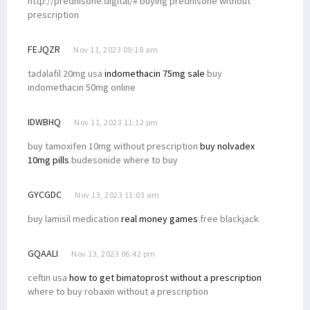
http://prednisone.digital/# buying prednisone without
prescription
FEJQZR
Nov 11, 2023 09:18 am
tadalafil 20mg usa
indomethacin 75mg sale
buy
indomethacin 50mg online
IDWBHQ
Nov 11, 2023 11:12 pm
buy tamoxifen 10mg without prescription
buy nolvadex
10mg pills
budesonide where to buy
GYCGDC
Nov 13, 2023 11:03 am
buy lamisil medication
real money games
free blackjack
GQAALI
Nov 13, 2023 06:42 pm
ceftin usa
how to get bimatoprost without a prescription
where to buy robaxin without a prescription