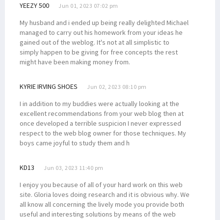
YEEZY 500
Jun 01, 2023 07:02 pm
My husband and i ended up being really delighted Michael
managed to carry out his homework from your ideas he
gained out of the weblog. It's not at all simplistic to
simply happen to be giving for free concepts the rest
might have been making money from.
KYRIE IRVING SHOES
Jun 02, 2023 08:10 pm
I in addition to my buddies were actually looking at the
excellent recommendations from your web blog then at
once developed a terrible suspicion I never expressed
respect to the web blog owner for those techniques. My
boys came joyful to study them and h
KD13
Jun 03, 2023 11:40 pm
I enjoy you because of all of your hard work on this web
site. Gloria loves doing research and it is obvious why. We
all know all concerning the lively mode you provide both
useful and interesting solutions by means of the web