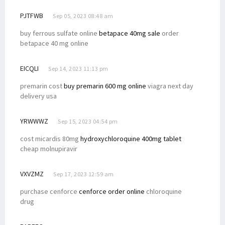
PJTFWB
Sep 05, 2023 08:48 am
buy ferrous sulfate online
betapace 40mg sale
order
betapace 40 mg online
EICQLI
Sep 14, 2023 11:13 pm
premarin cost
buy premarin 600 mg online
viagra next day
delivery usa
YRWWWZ
Sep 15, 2023 04:54 pm
cost micardis 80mg
hydroxychloroquine 400mg tablet
cheap molnupiravir
VXVZMZ
Sep 17, 2023 12:59 am
purchase cenforce
cenforce order online
chloroquine
drug