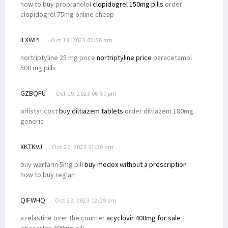
how to buy propranolol
clopidogrel 150mg pills
order
clopidogrel 75mg online cheap
ILXWPL
Oct 19, 2023 05:56 am
nortriptyline 25 mg price
nortriptyline price
paracetamol
500 mg pills
GZBQFU
Oct 19, 2023 06:50 pm
orlistat cost
buy diltiazem tablets
order diltiazem 180mg
generic
XKTKVJ
Oct 22, 2023 01:30 am
buy warfarin 5mg pill
buy medex without a prescription
how to buy reglan
QIFWHQ
Oct 23, 2023 12:09 pm
azelastine over the counter
acyclovir 400mg for sale
irbesartan 300mg pill