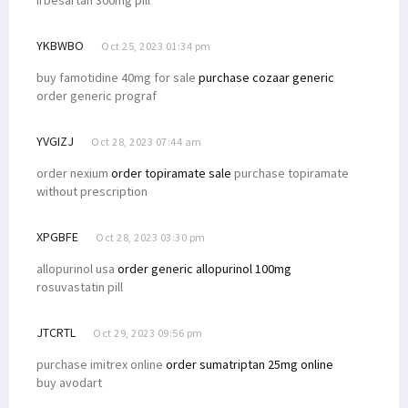
YKBWBO
Oct 25, 2023 01:34 pm
buy famotidine 40mg for sale
purchase cozaar generic
order generic prograf
YVGIZJ
Oct 28, 2023 07:44 am
order nexium
order topiramate sale
purchase topiramate
without prescription
XPGBFE
Oct 28, 2023 03:30 pm
allopurinol usa
order generic allopurinol 100mg
rosuvastatin pill
JTCRTL
Oct 29, 2023 09:56 pm
purchase imitrex online
order sumatriptan 25mg online
buy avodart