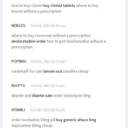
how to buy clomid
buy clomid tablets
where to buy
imuran without a prescription
NEBGZG
Oct 06, 2023 04:10 am
where to buy coversum without a prescription
desloratadine order
how to get fexofenadine without a
prescription
POPNKH
Oct 06, 2023 01:13 pm
vardenafil for sale
lanoxin usa
zanaflex cheap
NUCPTG
Oct 08, 2023 02:51 pm
dilantin oral
dilantin sale
order oxybutynin 5mg
VFDMBJ
Oct 09, 2023 09:38 am
order loratadine 10mg pill
buy generic altace 5mg
dapoxetine 60mg cheap