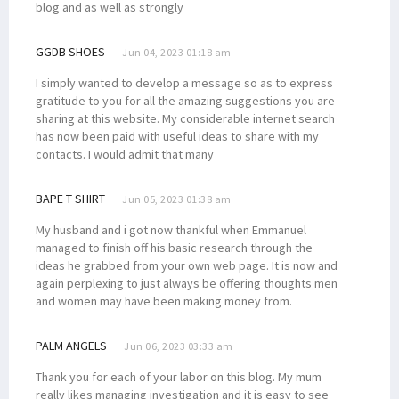
blog and as well as strongly
GGDB SHOES
Jun 04, 2023 01:18 am
I simply wanted to develop a message so as to express
gratitude to you for all the amazing suggestions you are
sharing at this website. My considerable internet search
has now been paid with useful ideas to share with my
contacts. I would admit that many
BAPE T SHIRT
Jun 05, 2023 01:38 am
My husband and i got now thankful when Emmanuel
managed to finish off his basic research through the
ideas he grabbed from your own web page. It is now and
again perplexing to just always be offering thoughts men
and women may have been making money from.
PALM ANGELS
Jun 06, 2023 03:33 am
Thank you for each of your labor on this blog. My mum
really likes managing investigation and it is easy to see