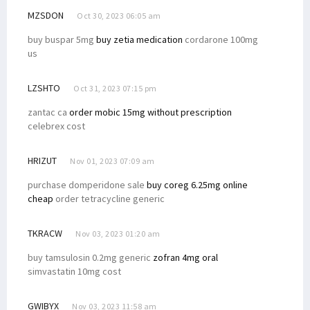
MZSDON
Oct 30, 2023 06:05 am
buy buspar 5mg
buy zetia medication
cordarone 100mg
us
LZSHTO
Oct 31, 2023 07:15 pm
zantac ca
order mobic 15mg without prescription
celebrex cost
HRIZUT
Nov 01, 2023 07:09 am
purchase domperidone sale
buy coreg 6.25mg online
cheap
order tetracycline generic
TKRACW
Nov 03, 2023 01:20 am
buy tamsulosin 0.2mg generic
zofran 4mg oral
simvastatin 10mg cost
GWIBYX
Nov 03, 2023 11:58 am