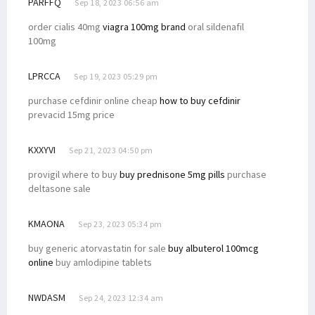
PARFFQ
Sep 18, 2023 06:56 am
order cialis 40mg
viagra 100mg brand
oral sildenafil
100mg
LPRCCA
Sep 19, 2023 05:29 pm
purchase cefdinir online cheap
how to buy cefdinir
prevacid 15mg price
KXXYVI
Sep 21, 2023 04:50 pm
provigil where to buy
buy prednisone 5mg pills
purchase
deltasone sale
KMAONA
Sep 23, 2023 05:34 pm
buy generic atorvastatin for sale
buy albuterol 100mcg
online
buy amlodipine tablets
NWDASM
Sep 24, 2023 12:34 am