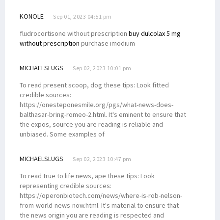
KONOLE
Sep 01, 2023 04:51 pm
fludrocortisone without prescription
buy dulcolax 5 mg
without prescription
purchase imodium
MICHAELSLUGS
Sep 02, 2023 10:01 pm
To read present scoop, dog these tips: Look fitted
credible sources:
https://onesteponesmile.org/pgs/what-news-does-
balthasar-bring-romeo-2.html. It's eminent to ensure that
the expos‚ source you are reading is reliable and
unbiased. Some examples of
MICHAELSLUGS
Sep 02, 2023 10:47 pm
To read true to life news, ape these tips: Look
representing credible sources:
https://operonbiotech.com/news/where-is-rob-nelson-
from-world-news-now.html. It's material to ensure that
the news origin you are reading is respected and