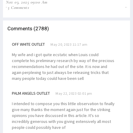
Nov 03, 2025 09:00 Am
Jun
5 Comments
31
Comments (2788)
OFF WHITE OUTLET
May 20, 2023 11:17 am
My wife and i got quite ecstatic when Louis could
complete his preliminary research by way of the precious
recommendations he had out of the site. It is now and
again perplexing to just always be releasing tricks that
many people today could have been sell
PALM ANGELS OUTLET
May 22, 2023 02:01 pm
I intended to compose you this little observation to finally
give many thanks the moment again just for the striking
opinions you have discussed in this article. It's so
incredibly generous with you giving extensively all most
people could possibly have of