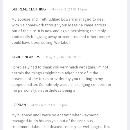
SUPREME CLOTHING
May 24, 2023 04:13 pm
My spouse and i felt fulfilled Edward managed to deal
with his homework through your ideas he came across
out of the site. It is now and again perplexing to simply
continually be giving away procedures that other people
could have been selling. We take i
GGDB SNEAKERS
May 25, 2023 06:39 pm
I precisely had to thank you very much yet again. I'm not
certain the things I might have taken care of in the
absence of the tricks provided by you relating to my
subject matter. Completely was a challenging concern for
me personally, nevertheless being a
JORDAN
May 26, 2023 08:03 pm
My husband and i were so ecstatic when Raymond
managed to do his analysis out of the precious
recommendations he discovered in your web pages. It is