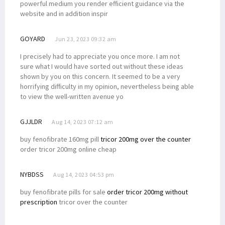
powerful medium you render efficient guidance via the
website and in addition inspir
GOYARD
Jun 23, 2023 09:32 am
I precisely had to appreciate you once more. I am not
sure what I would have sorted out without these ideas
shown by you on this concern. It seemed to be a very
horrifying difficulty in my opinion, nevertheless being able
to view the well-written avenue yo
GJJLDR
Aug 14, 2023 07:12 am
buy fenofibrate 160mg pill
tricor 200mg over the counter
order tricor 200mg online cheap
NYBDSS
Aug 14, 2023 04:53 pm
buy fenofibrate pills for sale
order tricor 200mg without
prescription
tricor over the counter