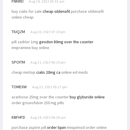
FNKREI
Aug 19, 2023 02:53 am
buy cialis for sale
cheap sildenafil
purchase sildenafil
online cheap
TIUQZM
Aug 20, 2023 07:10 pm
pill zaditor 1mg
geodon 80mg over the counter
imipramine buy online
SPOITM
Aug 21, 2023 06:10 pm
cheap mintop
cialis 20mg ca
online ed meds
TOMEXW
Aug 23, 2023 05:17 pm
acarbose 25mg over the counter
buy glyburide online
order griseofulvin 250 mg pills
KBFHFD
Aug 24, 2023 09:38 am
purchase aspirin pill
order lquin
imiquimod order online