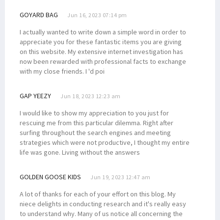
GOYARD BAG
Jun 16, 2023 07:14 pm
I actually wanted to write down a simple word in order to
appreciate you for these fantastic items you are giving
on this website. My extensive internet investigation has
now been rewarded with professional facts to exchange
with my close friends. I 'd poi
GAP YEEZY
Jun 18, 2023 12:23 am
I would like to show my appreciation to you just for
rescuing me from this particular dilemma. Right after
surfing throughout the search engines and meeting
strategies which were not productive, I thought my entire
life was gone. Living without the answers
GOLDEN GOOSE KIDS
Jun 19, 2023 12:47 am
A lot of thanks for each of your effort on this blog. My
niece delights in conducting research and it's really easy
to understand why. Many of us notice all concerning the