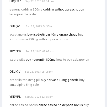
LUQCXP
Sep 22, 2023 09:34 pm
generic cefdinir 300mg
cefdinir without prescription
lansoprazole order
OUTQVE
Sep 23, 2023 04:35 am
accutane us
buy isotretinoin 40mg online cheap
buy
azithromycin 250mg without prescription
TRYPAW
Sep 25, 2023 08:08 am
azipro pills
buy neurontin 800mg
how to buy gabapentin
OEUIQV
Sep 26, 2023 05:15 pm
order lipitor 40mg pill
buy norvasc 10mg generic
buy
amlodipine 5mg sale
YKEMPL
Sep 27, 2023 12:25 pm
online casino bonus
online casino no deposit bonus
buy