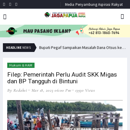
Media Penyambung Aspirasi Rakyat
Minta Operasi Militer Dihentikan, KKB Ancam Perang Serentak
Bupati Pegaf Sampaikan Masalah Dana Otsus kepada Filep Wamafma
HEADLINE
NEWS
Hukum & HAM
Filep: Pemerintah Perlu Audit SKK Migas
dan BP Tangguh di Bintuni
By Redaksi
Mar 18, 2023 06:00 Pm
13930 Views