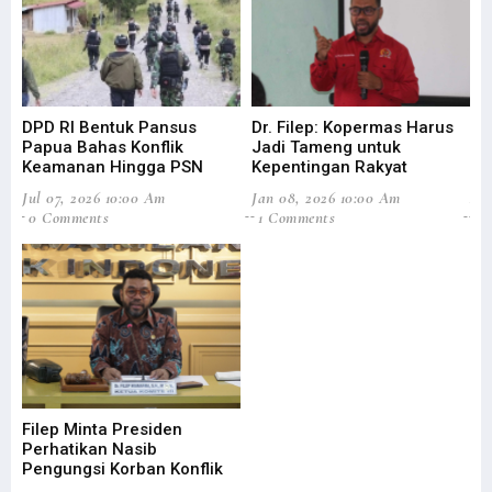
DPD RI Bentuk Pansus
Dr. Filep: Kopermas Harus
Di
Papua Bahas Konflik
Jadi Tameng untuk
Ag
Keamanan Hingga PSN
Kepentingan Rakyat
Efi
Jul 07, 2026 10:00 Am
Jan 08, 2026 10:00 Am
Aug
0 Comments
1 Comments
3
Filep Minta Presiden
DP
Perhatikan Nasib
Pe
Pengungsi Korban Konflik
Ta