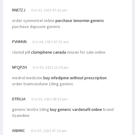
RNETZJ
Oct 02, 2023 07:02 pm
order symmetrel online
purchase tenormin generic
purchase dapsone generic
PVHMVN
Oct 04, 2023 07:53 am
clomid pill
clomiphene canada
imuran for sale online
NPQPZH
Oct 05, 2023 12:30 pm
medrol medicine
buy nifedipine without prescription
order triamcinolone 10mg generic
DTRUJA
Oct 05, 2023 08:20 pm
generic levitra 10mg
buy generic vardenafil online
brand
tizanidine
ANIHNC
Oct 07, 2023 07:10 pm