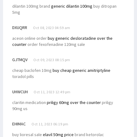
dilantin 100mg brand
generic dilantin 100mg
buy ditropan
5mg
DXUQRR
Oct 08, 2023 04:59 am
aceon online order
buy generic desloratadine over the
counter
order fexofenadine 120mg sale
GJTMQV
Oct 09, 2023 08:15 pm
cheap baclofen 10mg
buy cheap generic amitriptyline
toradol pills
UHWCUH
Oct 11, 2023 12:49 pm
claritin medication
priligy 60mg over the counter
priligy
90mg us
EHIMAC
Oct 11, 2023 06:19 pm
buy lioresal sale
elavil 50mg price
brand ketorolac