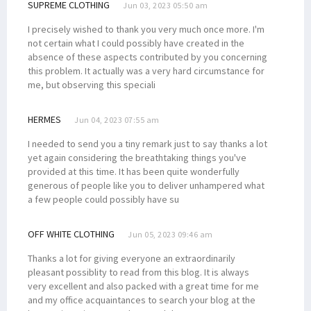
SUPREME CLOTHING
Jun 03, 2023 05:50 am
I precisely wished to thank you very much once more. I'm
not certain what I could possibly have created in the
absence of these aspects contributed by you concerning
this problem. It actually was a very hard circumstance for
me, but observing this speciali
HERMES
Jun 04, 2023 07:55 am
I needed to send you a tiny remark just to say thanks a lot
yet again considering the breathtaking things you've
provided at this time. It has been quite wonderfully
generous of people like you to deliver unhampered what
a few people could possibly have su
OFF WHITE CLOTHING
Jun 05, 2023 09:46 am
Thanks a lot for giving everyone an extraordinarily
pleasant possiblity to read from this blog. It is always
very excellent and also packed with a great time for me
and my office acquaintances to search your blog at the