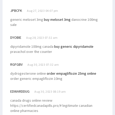
JPBCFK
Aug 27, 2023 04:07 pm
generic meloset 3mg
buy meloset 3mg
danocrine 100mg
sale
DYOBIE
Aug 28, 2023 07:32 am
dipyridamole 100mg canada
buy generic dipyridamole
pravachol over the counter
RGFGBV
Aug 30, 2023 07:32 am
dydrogesterone online
order empagliflozin 25mg online
order generic empagliflozin 10mg
EDWARDDUG
Aug 30, 2023 08:19 am
canada drugs online review
https://certifiedcanadapills.pro/# legitimate canadian
online pharmacies