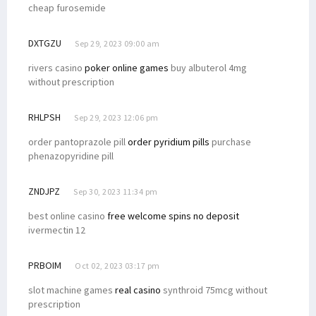
cheap furosemide
DXTGZU
Sep 29, 2023 09:00 am
rivers casino
poker online games
buy albuterol 4mg
without prescription
RHLPSH
Sep 29, 2023 12:06 pm
order pantoprazole pill
order pyridium pills
purchase
phenazopyridine pill
ZNDJPZ
Sep 30, 2023 11:34 pm
best online casino
free welcome spins no deposit
ivermectin 12
PRBOIM
Oct 02, 2023 03:17 pm
slot machine games
real casino
synthroid 75mcg without
prescription