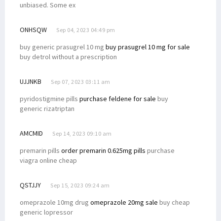
unbiased. Some ex
ONHSQW
Sep 04, 2023 04:49 pm
buy generic prasugrel 10 mg
buy prasugrel 10 mg for sale
buy detrol without a prescription
UJJNKB
Sep 07, 2023 03:11 am
pyridostigmine pills
purchase feldene for sale
buy
generic rizatriptan
AMCMID
Sep 14, 2023 09:10 am
premarin pills
order premarin 0.625mg pills
purchase
viagra online cheap
QSTJJY
Sep 15, 2023 09:24 am
omeprazole 10mg drug
omeprazole 20mg sale
buy cheap
generic lopressor