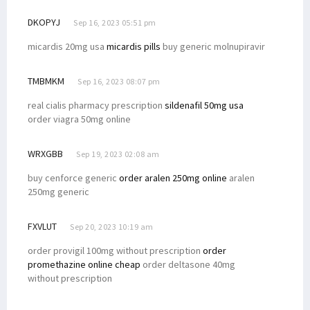
DKOPYJ
Sep 16, 2023 05:51 pm
micardis 20mg usa
micardis pills
buy generic molnupiravir
TMBMKM
Sep 16, 2023 08:07 pm
real cialis pharmacy prescription
sildenafil 50mg usa
order viagra 50mg online
WRXGBB
Sep 19, 2023 02:08 am
buy cenforce generic
order aralen 250mg online
aralen
250mg generic
FXVLUT
Sep 20, 2023 10:19 am
order provigil 100mg without prescription
order
promethazine online cheap
order deltasone 40mg
without prescription