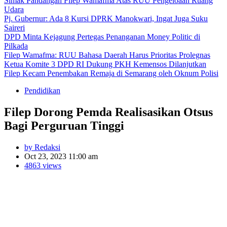
Simak Pandangan Filep Wamafma Atas RUU Pengeloaan Ruang
Udara
Pj. Gubernur: Ada 8 Kursi DPRK Manokwari, Ingat Juga Suku
Saireri
DPD Minta Kejagung Pertegas Penanganan Money Politic di
Pilkada
Filep Wamafma: RUU Bahasa Daerah Harus Prioritas Prolegnas
Ketua Komite 3 DPD RI Dukung PKH Kemensos Dilanjutkan
Filep Kecam Penembakan Remaja di Semarang oleh Oknum Polisi
Pendidikan
Filep Dorong Pemda Realisasikan Otsus
Bagi Perguruan Tinggi
by Redaksi
Oct 23, 2023 11:00 am
4863 views