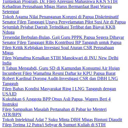
Tuntaskan Program, Dr. Filep Apresiasi Mahasiswa KKN STIH
Kehadiran Perusahaan Migas Harus Bermanfaat Bagi Warga
Setempat
Tokoh Agama Nilai Penanganan Korupsi di Papua Diskriminatif
Senator Filep Tanggapi Upaya Penyelamatan Pilot Susi Air di Papua
Sejumlah Pejabat Daerah Terindikasi Terlibat dan Biayai KKB
Nduga
Tersendat Berbulan-Bulan, Gaji Guru PPPK Papua Segera Dibayar
Senator Filep Tanggapi Rilis Kontribusi BP Tangguh untuk Papua
Filep Kritik Kebijakan Investasi Soal Aturan CSR Perusahaan
Migas
Filep Wamafma Kenalkan STIH Manokwari di JNU New Delhi
India
8 Tahun Mengabdi, Guru SD di Kamundan Konsumsi Air Hujan
Incumbent Filep Wamafma Resmi Daftar ke KPU Papua Barat
Robert Kardinal Dorong Audit-Investigasi CSR dan DBH LNG
Tangguh
Filep Bahas Kondisi Masyarakat Ring I LNG Tangguh dengan
USAID
Kukuhkan 6 Anggota BPP Otsus Asli Papua, Wapres Beri 4
Instruksi
Filep Sampaikan Masalah Pertanahan di Pabar ke Menteri
ATR/BPN
Tokoh Intelektual Adat 7 Suku Minta DBH Migas Bintuni Diaudit
Filep Terima 12 Putra/i Sebyar & Sumuri Kuliah di STIH