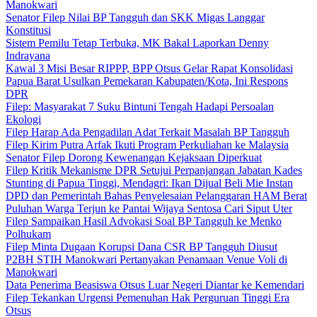
Manokwari
Senator Filep Nilai BP Tangguh dan SKK Migas Langgar
Konstitusi
Sistem Pemilu Tetap Terbuka, MK Bakal Laporkan Denny
Indrayana
Kawal 3 Misi Besar RIPPP, BPP Otsus Gelar Rapat Konsolidasi
Papua Barat Usulkan Pemekaran Kabupaten/Kota, Ini Respons
DPR
Filep: Masyarakat 7 Suku Bintuni Tengah Hadapi Persoalan
Ekologi
Filep Harap Ada Pengadilan Adat Terkait Masalah BP Tangguh
Filep Kirim Putra Arfak Ikuti Program Perkuliahan ke Malaysia
Senator Filep Dorong Kewenangan Kejaksaan Diperkuat
Filep Kritik Mekanisme DPR Setujui Perpanjangan Jabatan Kades
Stunting di Papua Tinggi, Mendagri: Ikan Dijual Beli Mie Instan
DPD dan Pemerintah Bahas Penyelesaian Pelanggaran HAM Berat
Puluhan Warga Terjun ke Pantai Wijaya Sentosa Cari Siput Uter
Filep Sampaikan Hasil Advokasi Soal BP Tangguh ke Menko
Polhukam
Filep Minta Dugaan Korupsi Dana CSR BP Tangguh Diusut
P2BH STIH Manokwari Pertanyakan Penamaan Venue Voli di
Manokwari
Data Penerima Beasiswa Otsus Luar Negeri Diantar ke Kemendari
Filep Tekankan Urgensi Pemenuhan Hak Perguruan Tinggi Era
Otsus