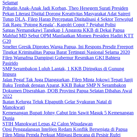
Selamat
Prihatin Anak-Anak Jadi Korban, Theo Hesegem Surati Presiden
Pekan Literasi Digital Dorong Kreativitas Masyarakat Adat Saireri
Tutup DLA, Filep Harap Percepatan Digitalisasi 4 Sektor Terwujud
Tak Ragu ‘Potong Kepala’, Kapolri Copot 7 Pejabat Polisi
Satgas Nemangkawi Tangkap 1 Anggota KKB di Dekai Papua
Mahfud MD Sebut OPM Manfaatkan Momen Presiden Hadiri KTT
G20
Smelter Gresik Diprotes Warga Papua, Ini Respons Presdir Freeport
Tingkat Kriminalitas Papua Barat Tertinggi Nasional Selama 2020
Filep Wamafma Dampingi Gubernur Resmikan GKI Bahtera
Pasirido
SMP Serambakon Luluh Lantak, 1 KKB Diringkus di Gunung
Impura
Jalan Pegaf Tak Juga Dianggarkan, Filep Minta Jokowi Tepati Janji
Baku Tembak dengan Aparat, KKB Bakar SMP N Serambakon
Dokumen Diserahkan, DOB Provinsi Papua Selatan Dibahas Awal
2022
Ikatan Kelurga Teluk Elpaputih Gelar Syukuran Natal di
Manokwari
Kemenangan Bupati Johny Cabut Izin Sawit Masuk 5 Kemenangan
Dunia
STIH Manokwari Lepas 42 Calon Wisudawan
Opsi Penggalangan Intelijen Redam Konflik Bersenjata di Papua
Filep Minta Pemda Perkuat Mitigasi Bencana di Pesisir Rufei