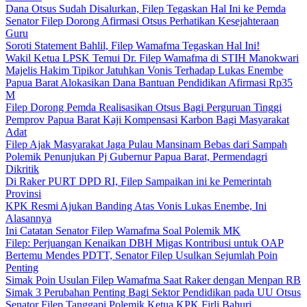
Dana Otsus Sudah Disalurkan, Filep Tegaskan Hal Ini ke Pemda
Senator Filep Dorong Afirmasi Otsus Perhatikan Kesejahteraan
Guru
Soroti Statement Bahlil, Filep Wamafma Tegaskan Hal Ini!
Wakil Ketua LPSK Temui Dr. Filep Wamafma di STIH Manokwari
Majelis Hakim Tipikor Jatuhkan Vonis Terhadap Lukas Enembe
Papua Barat Alokasikan Dana Bantuan Pendidikan Afirmasi Rp35
M
Filep Dorong Pemda Realisasikan Otsus Bagi Perguruan Tinggi
Pemprov Papua Barat Kaji Kompensasi Karbon Bagi Masyarakat
Adat
Filep Ajak Masyarakat Jaga Pulau Mansinam Bebas dari Sampah
Polemik Penunjukan Pj Gubernur Papua Barat, Permendagri
Dikritik
Di Raker PURT DPD RI, Filep Sampaikan ini ke Pemerintah
Provinsi
KPK Resmi Ajukan Banding Atas Vonis Lukas Enembe, Ini
Alasannya
Ini Catatan Senator Filep Wamafma Soal Polemik MK
Filep: Perjuangan Kenaikan DBH Migas Kontribusi untuk OAP
Bertemu Mendes PDTT, Senator Filep Usulkan Sejumlah Poin
Penting
Simak Poin Usulan Filep Wamafma Saat Raker dengan Menpan RB
Simak 3 Perubahan Penting Bagi Sektor Pendidikan pada UU Otsus
Senator Filep Tanggapi Polemik Ketua KPK Firli Bahuri