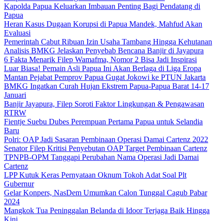
Kapolda Papua Keluarkan Imbauan Penting Bagi Pendatang di
Papua
Heran Kasus Dugaan Korupsi di Papua Mandek, Mahfud Akan
Evaluasi
Pemerintah Cabut Ribuan Izin Usaha Tambang Hingga Kehutanan
Analisis BMKG Jelaskan Penyebab Bencana Banjir di Jayapura
6 Fakta Menarik Filep Wamafma, Nomor 2 Bisa Jadi Inspirasi
Luar Biasa! Pemain Asli Papua Ini Akan Berlaga di Liga Eropa
Mantan Pejabat Pemprov Papua Gugat Jokowi ke PTUN Jakarta
BMKG Ingatkan Curah Hujan Ekstrem Papua-Papua Barat 14-17
Januari
Banjir Jayapura, Filep Soroti Faktor Lingkungan & Pengawasan
RTRW
Fientje Suebu Dubes Perempuan Pertama Papua untuk Selandia
Baru
Polri: OAP Jadi Sasaran Pembinaan Operasi Damai Cartenz 2022
Senator Filep Kritisi Penyebutan OAP Target Pembinaan Cartenz
TPNPB-OPM Tanggapi Perubahan Nama Operasi Jadi Damai
Cartenz
LPP Kutuk Keras Pernyataan Oknum Tokoh Adat Soal Plt
Gubernur
Gelar Konpers, NasDem Umumkan Calon Tunggal Cagub Pabar
2024
Mangkok Tua Peninggalan Belanda di Idoor Terjaga Baik Hingga
Kini