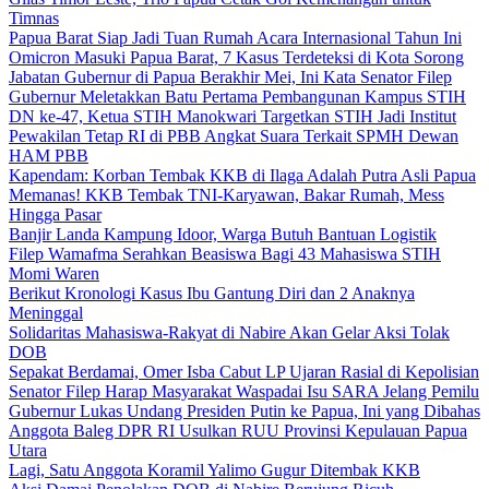
Timnas
Papua Barat Siap Jadi Tuan Rumah Acara Internasional Tahun Ini
Omicron Masuki Papua Barat, 7 Kasus Terdeteksi di Kota Sorong
Jabatan Gubernur di Papua Berakhir Mei, Ini Kata Senator Filep
Gubernur Meletakkan Batu Pertama Pembangunan Kampus STIH
DN ke-47, Ketua STIH Manokwari Targetkan STIH Jadi Institut
Pewakilan Tetap RI di PBB Angkat Suara Terkait SPMH Dewan
HAM PBB
Kapendam: Korban Tembak KKB di Ilaga Adalah Putra Asli Papua
Memanas! KKB Tembak TNI-Karyawan, Bakar Rumah, Mess
Hingga Pasar
Banjir Landa Kampung Idoor, Warga Butuh Bantuan Logistik
Filep Wamafma Serahkan Beasiswa Bagi 43 Mahasiswa STIH
Momi Waren
Berikut Kronologi Kasus Ibu Gantung Diri dan 2 Anaknya
Meninggal
Solidaritas Mahasiswa-Rakyat di Nabire Akan Gelar Aksi Tolak
DOB
Sepakat Berdamai, Omer Isba Cabut LP Ujaran Rasial di Kepolisian
Senator Filep Harap Masyarakat Waspadai Isu SARA Jelang Pemilu
Gubernur Lukas Undang Presiden Putin ke Papua, Ini yang Dibahas
Anggota Baleg DPR RI Usulkan RUU Provinsi Kepulauan Papua
Utara
Lagi, Satu Anggota Koramil Yalimo Gugur Ditembak KKB