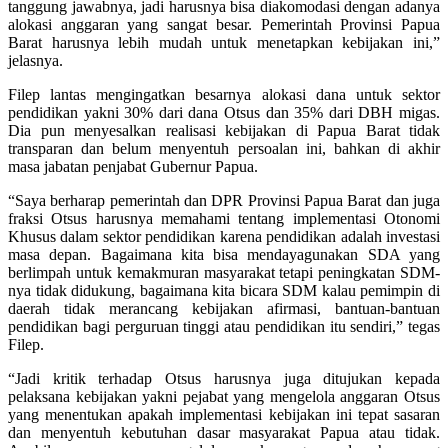
tanggung jawabnya, jadi harusnya bisa diakomodasi dengan adanya
alokasi anggaran yang sangat besar. Pemerintah Provinsi Papua
Barat harusnya lebih mudah untuk menetapkan kebijakan ini,”
jelasnya.
Filep lantas mengingatkan besarnya alokasi dana untuk sektor
pendidikan yakni 30% dari dana Otsus dan 35% dari DBH migas.
Dia pun menyesalkan realisasi kebijakan di Papua Barat tidak
transparan dan belum menyentuh persoalan ini, bahkan di akhir
masa jabatan penjabat Gubernur Papua.
“Saya berharap pemerintah dan DPR Provinsi Papua Barat dan juga
fraksi Otsus harusnya memahami tentang implementasi Otonomi
Khusus dalam sektor pendidikan karena pendidikan adalah investasi
masa depan. Bagaimana kita bisa mendayagunakan SDA yang
berlimpah untuk kemakmuran masyarakat tetapi peningkatan SDM-
nya tidak didukung, bagaimana kita bicara SDM kalau pemimpin di
daerah tidak merancang kebijakan afirmasi, bantuan-bantuan
pendidikan bagi perguruan tinggi atau pendidikan itu sendiri,” tegas
Filep.
“Jadi kritik terhadap Otsus harusnya juga ditujukan kepada
pelaksana kebijakan yakni pejabat yang mengelola anggaran Otsus
yang menentukan apakah implementasi kebijakan ini tepat sasaran
dan menyentuh kebutuhan dasar masyarakat Papua atau tidak.