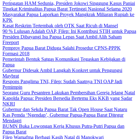
Peringatan HAM Sedunia, Presiden Jokowi Singgung Kasus Paniai
Tingkat Kriminalitas Papua Barat Tertinggi Nasional Selama 2020
Masyarakat Papua Laporkan Proyek Mangkrak Miliaran Rupiah ke
KPK
Kasat Reskrim Tertembak oleh OTK Saat Ricuh di Mansel
90 % Lulusan Adalah OAP, Filep: Ini Kontribusi STIH untuk Papua
Presiden Dibayangi Isu Papua Lepas Saat Ambil Alih Saham
Freeport
Pemprov Papua Barat Diduga Salahi Prosedur CPNS-PPPK
Formasi 2018
Pemerintah Bentuk Satgas Komunikasi Tegaskan Kebijakan di
Papua
Gubernur Didesak Ambil Langkah Konkret untuk Pengungsi
Maybrat
Respons Panglima TNI, Filep: Sudah Saatnya TNI OAP Jadi
Pemimpin
Seorang Guru Pesantren Lakukan Pembersihan Gereja Jelang Natal
Kapolda Papua: Presiden Bersedia Bertemu Eks KKB yang Sadar
NKRI
Gubernur dan Sekda Papua Barat Tak Open House Saat Nataru
Kas Pemda ‘Ngendap’, Gubernur Papua-Papua Barat Ditegur
Mendagri
BUMN Buka Lowongan Kerja Khusus Putra-Putri Papua dan
Papua Barat
Filep Wamafma Berbagi Kasih Natal di Manokwari