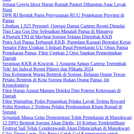
Jemaat Gereja Idoor Harap Rumah Pastori Dibangun Agar Layak
Huni
DPR RI Bentuk Panja Penyusunan RUU Pemekaran Provinsi di
Papua
Libatkan 1.925 Personel, Operasi Damai Cartenz Resmi Dimulai
Tiga Cara Gus Dur Selesaikan Masalah Papua di Masanya
4 Prajurit TNI di Maybrat Sorong Selatan Ditembak KKB
Putra Asli Papua Terbunuh KKB, Pangdam Kasuari Bereaksi Keras
Senator Filep Uraikan 5 Intisari Pasal Pemekaran UU Otsus Papua
Pemekaran Papua, Filep Ungkap 2 Opsi Siapkan Pemerintahan
Daerah
Serangan KKB di Kiwirok, 1 Anggota Satgas Cartenz Tertembak
Tok! Ini Jadwal Resmi Pilpres dan Pilkada 2024
Dua Kelompok Warga Bentrok di Sorong, Belasan Orang Tewas
Pelaku Bentrok di Kota Sorong Bukan Orang Papua, Ini
Kronologinya
Filep Harap Aparat Mampu Deteksi Dini Potensi Kekerasan di
Daerah
Filep Wamafma: Polisi Penangkap Pelaku Layak Terima Reward
Polisi Ringkus 2 Terduga Pelaku Pembunuhan Khani Rumaf di
Sorong
Sejumlah Massa Gelar Demonstrasi Tolak Pemekaran di Manokwari
12 DPO Bentrok Sorong Akan Dirilis, 10 Korban Teridentifikasi
Festival Sail Teluk Cenderawasih Akan Diluncurkan di Manokwari
Gilas Timor Leste, Trio Papua Cetak Gol Kemenangan untuk