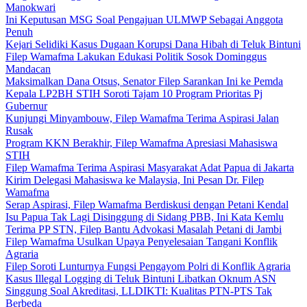
Manokwari
Ini Keputusan MSG Soal Pengajuan ULMWP Sebagai Anggota
Penuh
Kejari Selidiki Kasus Dugaan Korupsi Dana Hibah di Teluk Bintuni
Filep Wamafma Lakukan Edukasi Politik Sosok Dominggus
Mandacan
Maksimalkan Dana Otsus, Senator Filep Sarankan Ini ke Pemda
Kepala LP2BH STIH Soroti Tajam 10 Program Prioritas Pj
Gubernur
Kunjungi Minyambouw, Filep Wamafma Terima Aspirasi Jalan
Rusak
Program KKN Berakhir, Filep Wamafma Apresiasi Mahasiswa
STIH
Filep Wamafma Terima Aspirasi Masyarakat Adat Papua di Jakarta
Kirim Delegasi Mahasiswa ke Malaysia, Ini Pesan Dr. Filep
Wamafma
Serap Aspirasi, Filep Wamafma Berdiskusi dengan Petani Kendal
Isu Papua Tak Lagi Disinggung di Sidang PBB, Ini Kata Kemlu
Terima PP STN, Filep Bantu Advokasi Masalah Petani di Jambi
Filep Wamafma Usulkan Upaya Penyelesaian Tangani Konflik
Agraria
Filep Soroti Lunturnya Fungsi Pengayom Polri di Konflik Agraria
Kasus Illegal Logging di Teluk Bintuni Libatkan Oknum ASN
Singgung Soal Akreditasi, LLDIKTI: Kualitas PTN-PTS Tak
Berbeda