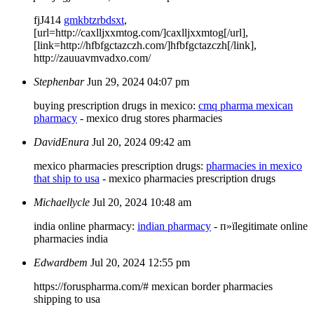
fjJ414
gmkbtzrbdsxt
,
[url=http://caxlljxxmtog.com/]caxlljxxmtog[/url],
[link=http://hfbfgctazczh.com/]hfbfgctazczh[/link],
http://zauuavmvadxo.com/
Stephenbar
Jun 29, 2024 04:07 pm
buying prescription drugs in mexico:
cmq pharma mexican
pharmacy
- mexico drug stores pharmacies
DavidEnura
Jul 20, 2024 09:42 am
mexico pharmacies prescription drugs:
pharmacies in mexico
that ship to usa
- mexico pharmacies prescription drugs
Michaellycle
Jul 20, 2024 10:48 am
india online pharmacy:
indian pharmacy
- п»їlegitimate online
pharmacies india
Edwardbem
Jul 20, 2024 12:55 pm
https://foruspharma.com/# mexican border pharmacies
shipping to usa