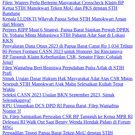
Filep: Wapres Perlu Bertemu Masyarakat Crosscheck Klaim BP
Ketua STIH Manokwari Teken MoU dan PKS dengan STH
Bandung
Kepala LLDIKTI Wilayah Papua Sebut STIH Manokwari Aman
dari Monev
Perpres RIPP Muat 6 Strategi, Papua Barat Siapkan Pergub DPRK
Dr. Yohana Minta Mahasiswa STIH Pahami Adat Saat di Lokasi
KKN
Penyaluran Dana Otsus 2023 di Papua Barat Capai Rp 1,034 Triliun
80 Persen Formasi CASN 2023 untuk Honorer, Ini Rinciannya
BP Tangguh Klaim Keberhasilan CSR, Senator Filep: Cobalah
Jujur!
Filep Wamafma Beri Beasiswa Perpuluhan Putra Arfak di STIH
Prafi
Simak Uraian Dasar Hukum Hak Masyarakat Adat Atas CSR Migas
Sesepuh STIH Manokwari Ajak Maba Selesaikan Kuliah Tepat
Waktu
Seleksi CASN 2023 Usulan BKN September 2023, Simak
Selengkapnya!
KPU Umumkan DCS DPD RI Papua Barat, Filep Wamafma
Nomor 3!
Dr. Filep Sampaikan Persoalan CSR BP Tangguh ke Ketua MPR RI
Delegasi RI Walk Out Saat Benny Wenda Hendak Pidato di Forum
MSG
Pengadilan Tinggi Papua Barat Teken MoU dengan STIH