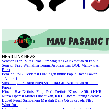
HEADLINE
NEWS
Senator Filep: Miras Jelas Sumbang Angka Kematian di Papua
Senator Filep Wamafma Terima Aspirasi Tim DOB Manokwari
Barat
Pemuda PNG Deklarasi Dukungan untuk Papua Barat Lawan
TNI/Polri
Simak Opini Senator Filep Soal Cita-Cita Kedamaian di Tanah
Papua
Hindari Bias Definisi, Filep: Perlu Definisi Khusus Afiliasi KKB
Minta Operasi Militer Dihentikan, KKB Ancam Perang Serentak
Bupati Pegaf Sampaikan Masalah Dana Otsus kepada Filep
Wamafma