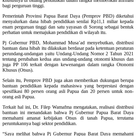
khususnya di bidang pendidikan dalam rangka memberikan afirmasi
bagi perguruan tinggi.
Pemerintah Provinsi Papua Barat Daya (Pemprov PBD) diketahui
menyalurkan dana hibah pendidikan senilai Rp11,1 miliar kepada
enam perguruan tinggi dan satu yayasan di Sorong sebagai bentuk
perhatian untuk memajukan pendidikan di wilayah itu.
Pj Gubernur PBD, Mohammad Musa’ad menyebutkan, distribusi
bantuan dana hibah itu dilakukan berdasar pada ketentuan peraturan
perundang-undangan yaitu Undang-Undang Nomor 2 Tahun 2021
tentang perubahan kedua atas undang-undang otonomi khusus dan
juga PP 106 terkait dengan kewenangan dalam rangka Otonomi
Khusus (Otsus).
Selain itu, Pemprov PBD juga akan memberikan dukungan berupa
bantuan pendidikan kepada mahasiswa yang berprestasi dengan
spesifikasi 80 persen orang asli Papua dan 20 persen untuk non-
orang asli Papua.
Terkait hal ini, Dr. Filep Wamafma mengatakan, realisasi distribusi
bantuan ini menandakan bahwa Pj Gubernur Papua Barat Daya
memahami amanat kebijakan Otsus di tanah Papua, terutama
peruntukannya bagi sektor pendidikan.
“Saya melihat bahwa Pj Gubernur Papua Barat Daya memahami