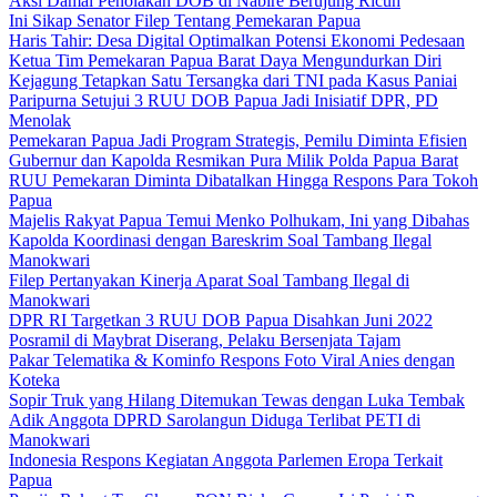
Aksi Damai Penolakan DOB di Nabire Berujung Ricuh
Ini Sikap Senator Filep Tentang Pemekaran Papua
Haris Tahir: Desa Digital Optimalkan Potensi Ekonomi Pedesaan
Ketua Tim Pemekaran Papua Barat Daya Mengundurkan Diri
Kejagung Tetapkan Satu Tersangka dari TNI pada Kasus Paniai
Paripurna Setujui 3 RUU DOB Papua Jadi Inisiatif DPR, PD
Menolak
Pemekaran Papua Jadi Program Strategis, Pemilu Diminta Efisien
Gubernur dan Kapolda Resmikan Pura Milik Polda Papua Barat
RUU Pemekaran Diminta Dibatalkan Hingga Respons Para Tokoh
Papua
Majelis Rakyat Papua Temui Menko Polhukam, Ini yang Dibahas
Kapolda Koordinasi dengan Bareskrim Soal Tambang Ilegal
Manokwari
Filep Pertanyakan Kinerja Aparat Soal Tambang Ilegal di
Manokwari
DPR RI Targetkan 3 RUU DOB Papua Disahkan Juni 2022
Posramil di Maybrat Diserang, Pelaku Bersenjata Tajam
Pakar Telematika & Kominfo Respons Foto Viral Anies dengan
Koteka
Sopir Truk yang Hilang Ditemukan Tewas dengan Luka Tembak
Adik Anggota DPRD Sarolangun Diduga Terlibat PETI di
Manokwari
Indonesia Respons Kegiatan Anggota Parlemen Eropa Terkait
Papua