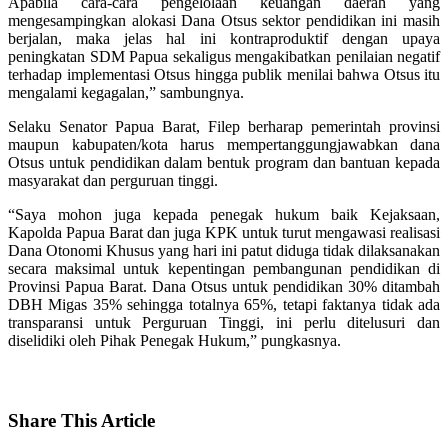
Apabila cara-cara pengelolaan keuangan daerah yang
mengesampingkan alokasi Dana Otsus sektor pendidikan ini masih
berjalan, maka jelas hal ini kontraproduktif dengan upaya
peningkatan SDM Papua sekaligus mengakibatkan penilaian negatif
terhadap implementasi Otsus hingga publik menilai bahwa Otsus itu
mengalami kegagalan,” sambungnya.
Selaku Senator Papua Barat, Filep berharap pemerintah provinsi
maupun kabupaten/kota harus mempertanggungjawabkan dana
Otsus untuk pendidikan dalam bentuk program dan bantuan kepada
masyarakat dan perguruan tinggi.
“Saya mohon juga kepada penegak hukum baik Kejaksaan,
Kapolda Papua Barat dan juga KPK untuk turut mengawasi realisasi
Dana Otonomi Khusus yang hari ini patut diduga tidak dilaksanakan
secara maksimal untuk kepentingan pembangunan pendidikan di
Provinsi Papua Barat. Dana Otsus untuk pendidikan 30% ditambah
DBH Migas 35% sehingga totalnya 65%, tetapi faktanya tidak ada
transparansi untuk Perguruan Tinggi, ini perlu ditelusuri dan
diselidiki oleh Pihak Penegak Hukum,” pungkasnya.
Share
This Article