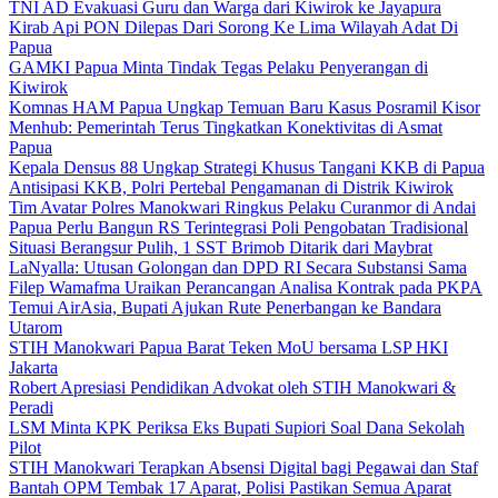
TNI AD Evakuasi Guru dan Warga dari Kiwirok ke Jayapura
Kirab Api PON Dilepas Dari Sorong Ke Lima Wilayah Adat Di
Papua
GAMKI Papua Minta Tindak Tegas Pelaku Penyerangan di
Kiwirok
Komnas HAM Papua Ungkap Temuan Baru Kasus Posramil Kisor
Menhub: Pemerintah Terus Tingkatkan Konektivitas di Asmat
Papua
Kepala Densus 88 Ungkap Strategi Khusus Tangani KKB di Papua
Antisipasi KKB, Polri Pertebal Pengamanan di Distrik Kiwirok
Tim Avatar Polres Manokwari Ringkus Pelaku Curanmor di Andai
Papua Perlu Bangun RS Terintegrasi Poli Pengobatan Tradisional
Situasi Berangsur Pulih, 1 SST Brimob Ditarik dari Maybrat
LaNyalla: Utusan Golongan dan DPD RI Secara Substansi Sama
Filep Wamafma Uraikan Perancangan Analisa Kontrak pada PKPA
Temui AirAsia, Bupati Ajukan Rute Penerbangan ke Bandara
Utarom
STIH Manokwari Papua Barat Teken MoU bersama LSP HKI
Jakarta
Robert Apresiasi Pendidikan Advokat oleh STIH Manokwari &
Peradi
LSM Minta KPK Periksa Eks Bupati Supiori Soal Dana Sekolah
Pilot
STIH Manokwari Terapkan Absensi Digital bagi Pegawai dan Staf
Bantah OPM Tembak 17 Aparat, Polisi Pastikan Semua Aparat