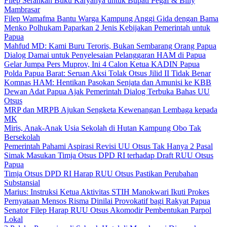
Filep Serahkan Buku Karyanya untuk Bupati Pegaf & Billy
Mambrasar
Filep Wamafma Bantu Warga Kampung Anggi Gida dengan Bama
Menko Polhukam Paparkan 2 Jenis Kebijakan Pemerintah untuk
Papua
Mahfud MD: Kami Buru Teroris, Bukan Sembarang Orang Papua
Dialog Damai untuk Penyelesaian Pelanggaran HAM di Papua
Gelar Jumpa Pers Muprov, Ini 4 Calon Ketua KADIN Papua
Polda Papua Barat: Seruan Aksi Tolak Otsus Jilid II Tidak Benar
Komnas HAM: Hentikan Pasokan Senjata dan Amunisi ke KBB
Dewan Adat Papua Ajak Pemerintah Dialog Terbuka Bahas UU
Otsus
MRP dan MRPB Ajukan Sengketa Kewenangan Lembaga kepada
MK
Miris, Anak-Anak Usia Sekolah di Hutan Kampung Obo Tak
Bersekolah
Pemerintah Pahami Aspirasi Revisi UU Otsus Tak Hanya 2 Pasal
Simak Masukan Timja Otsus DPD RI terhadap Draft RUU Otsus
Papua
Timja Otsus DPD RI Harap RUU Otsus Pastikan Perubahan
Substansial
Marius: Instruksi Ketua Aktivitas STIH Manokwari Ikuti Prokes
Pernyataan Mensos Risma Dinilai Provokatif bagi Rakyat Papua
Senator Filep Harap RUU Otsus Akomodir Pembentukan Parpol
Lokal