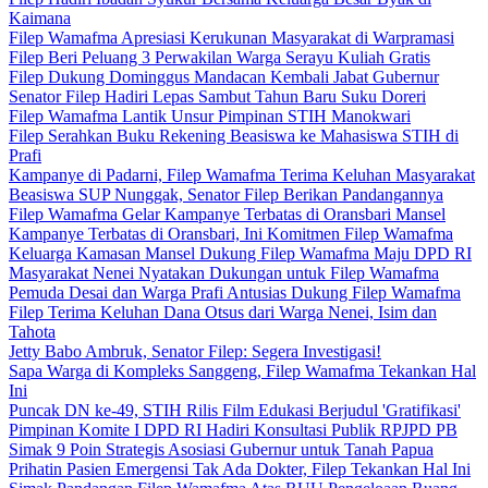
Kaimana
Filep Wamafma Apresiasi Kerukunan Masyarakat di Warpramasi
Filep Beri Peluang 3 Perwakilan Warga Serayu Kuliah Gratis
Filep Dukung Dominggus Mandacan Kembali Jabat Gubernur
Senator Filep Hadiri Lepas Sambut Tahun Baru Suku Doreri
Filep Wamafma Lantik Unsur Pimpinan STIH Manokwari
Filep Serahkan Buku Rekening Beasiswa ke Mahasiswa STIH di
Prafi
Kampanye di Padarni, Filep Wamafma Terima Keluhan Masyarakat
Beasiswa SUP Nunggak, Senator Filep Berikan Pandangannya
Filep Wamafma Gelar Kampanye Terbatas di Oransbari Mansel
Kampanye Terbatas di Oransbari, Ini Komitmen Filep Wamafma
Keluarga Kamasan Mansel Dukung Filep Wamafma Maju DPD RI
Masyarakat Nenei Nyatakan Dukungan untuk Filep Wamafma
Pemuda Desai dan Warga Prafi Antusias Dukung Filep Wamafma
Filep Terima Keluhan Dana Otsus dari Warga Nenei, Isim dan
Tahota
Jetty Babo Ambruk, Senator Filep: Segera Investigasi!
Sapa Warga di Kompleks Sanggeng, Filep Wamafma Tekankan Hal
Ini
Puncak DN ke-49, STIH Rilis Film Edukasi Berjudul 'Gratifikasi'
Pimpinan Komite I DPD RI Hadiri Konsultasi Publik RPJPD PB
Simak 9 Poin Strategis Asosiasi Gubernur untuk Tanah Papua
Prihatin Pasien Emergensi Tak Ada Dokter, Filep Tekankan Hal Ini