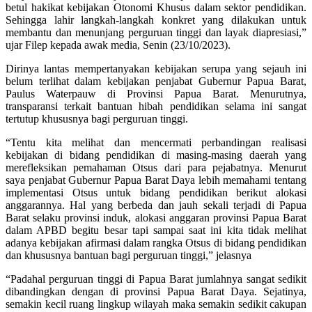
betul hakikat kebijakan Otonomi Khusus dalam sektor pendidikan.
Sehingga lahir langkah-langkah konkret yang dilakukan untuk
membantu dan menunjang perguruan tinggi dan layak diapresiasi,”
ujar Filep kepada awak media, Senin (23/10/2023).
Dirinya lantas mempertanyakan kebijakan serupa yang sejauh ini
belum terlihat dalam kebijakan penjabat Gubernur Papua Barat,
Paulus Waterpauw di Provinsi Papua Barat. Menurutnya,
transparansi terkait bantuan hibah pendidikan selama ini sangat
tertutup khususnya bagi perguruan tinggi.
“Tentu kita melihat dan mencermati perbandingan realisasi
kebijakan di bidang pendidikan di masing-masing daerah yang
merefleksikan pemahaman Otsus dari para pejabatnya. Menurut
saya penjabat Gubernur Papua Barat Daya lebih memahami tentang
implementasi Otsus untuk bidang pendidikan berikut alokasi
anggarannya. Hal yang berbeda dan jauh sekali terjadi di Papua
Barat selaku provinsi induk, alokasi anggaran provinsi Papua Barat
dalam APBD begitu besar tapi sampai saat ini kita tidak melihat
adanya kebijakan afirmasi dalam rangka Otsus di bidang pendidikan
dan khususnya bantuan bagi perguruan tinggi,” jelasnya
“Padahal perguruan tinggi di Papua Barat jumlahnya sangat sedikit
dibandingkan dengan di provinsi Papua Barat Daya. Sejatinya,
semakin kecil ruang lingkup wilayah maka semakin sedikit cakupan