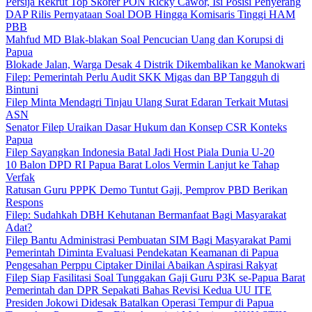
Persija Rekrut Top Skorer PON Ricky Cawor, Isi Posisi Penyerang
DAP Rilis Pernyataan Soal DOB Hingga Komisaris Tinggi HAM
PBB
Mahfud MD Blak-blakan Soal Pencucian Uang dan Korupsi di
Papua
Blokade Jalan, Warga Desak 4 Distrik Dikembalikan ke Manokwari
Filep: Pemerintah Perlu Audit SKK Migas dan BP Tangguh di
Bintuni
Filep Minta Mendagri Tinjau Ulang Surat Edaran Terkait Mutasi
ASN
Senator Filep Uraikan Dasar Hukum dan Konsep CSR Konteks
Papua
Filep Sayangkan Indonesia Batal Jadi Host Piala Dunia U-20
10 Balon DPD RI Papua Barat Lolos Vermin Lanjut ke Tahap
Verfak
Ratusan Guru PPPK Demo Tuntut Gaji, Pemprov PBD Berikan
Respons
Filep: Sudahkah DBH Kehutanan Bermanfaat Bagi Masyarakat
Adat?
Filep Bantu Administrasi Pembuatan SIM Bagi Masyarakat Pami
Pemerintah Diminta Evaluasi Pendekatan Keamanan di Papua
Pengesahan Perppu Ciptaker Dinilai Abaikan Aspirasi Rakyat
Filep Siap Fasilitasi Soal Tunggakan Gaji Guru P3K se-Papua Barat
Pemerintah dan DPR Sepakati Bahas Revisi Kedua UU ITE
Presiden Jokowi Didesak Batalkan Operasi Tempur di Papua