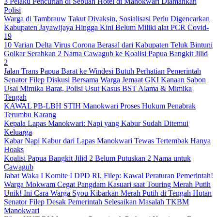
3 Pelaku Pencurian di Sebuah Hotel di Manokwari Diamankan
Polisi
Warga di Tambrauw Takut Divaksin, Sosialisasi Perlu Digencarkan
Kabupaten Jayawijaya Hingga Kini Belum Miliki alat PCR Covid-
19
10 Varian Delta Virus Corona Berasal dari Kabupaten Teluk Bintuni
Golkar Serahkan 2 Nama Cawagub ke Koalisi Papua Bangkit Jilid
2
Jalan Trans Papua Barat ke Windesi Butuh Perhatian Pemerintah
Senator Filep Diskusi Bersama Warga Jemaat GKI Kanaan Sabon
Usai Mimika Barat, Polisi Usut Kasus BST Alama & Mimika
Tengah
KAWAL PB-LBH STIH Manokwari Proses Hukum Penabrak
Terumbu Karang
Kepala Lapas Manokwari: Napi yang Kabur Sudah Ditemui
Keluarga
Kabar Napi Kabur dari Lapas Manokwari Tewas Tertembak Hanya
Hoaks
Koalisi Papua Bangkit Jilid 2 Belum Putuskan 2 Nama untuk
Cawagub
Jabat Waka I Komite I DPD RI, Filep: Kawal Peraturan Pemerintah!
Warga Mokwam Cegat Pangdam Kasuari saat Touring Merah Putih
Unik! Ini Cara Warga Syou Kibarkan Merah Putih di Tengah Hutan
Senator Filep Desak Pemerintah Selesaikan Masalah TKBM
Manokwari