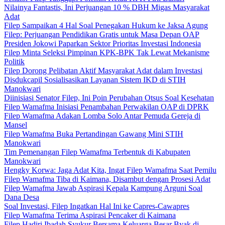
Nilainya Fantastis, Ini Perjuangan 10 % DBH Migas Masyarakat
Adat
Filep Sampaikan 4 Hal Soal Penegakan Hukum ke Jaksa Agung
Filep: Perjuangan Pendidikan Gratis untuk Masa Depan OAP
Presiden Jokowi Paparkan Sektor Prioritas Investasi Indonesia
Filep Minta Seleksi Pimpinan KPK-BPK Tak Lewat Mekanisme
Politik
Filep Dorong Pelibatan Aktif Masyarakat Adat dalam Investasi
Disdukcapil Sosialisasikan Layanan Sistem IKD di STIH
Manokwari
Diinisiasi Senator Filep, Ini Poin Perubahan Otsus Soal Kesehatan
Filep Wamafma Inisiasi Penambahan Perwakilan OAP di DPRK
Filep Wamafma Adakan Lomba Solo Antar Pemuda Gereja di
Mansel
Filep Wamafma Buka Pertandingan Gawang Mini STIH
Manokwari
Tim Pemenangan Filep Wamafma Terbentuk di Kabupaten
Manokwari
Hengky Korwa: Jaga Adat Kita, Ingat Filep Wamafma Saat Pemilu
Filep Wamafma Tiba di Kaimana, Disambut dengan Prosesi Adat
Filep Wamafma Jawab Aspirasi Kepala Kampung Arguni Soal
Dana Desa
Soal Investasi, Filep Ingatkan Hal Ini ke Capres-Cawapres
Filep Wamafma Terima Aspirasi Pencaker di Kaimana
Filep Hadiri Ibadah Syukur Bersama Keluarga Besar Byak di