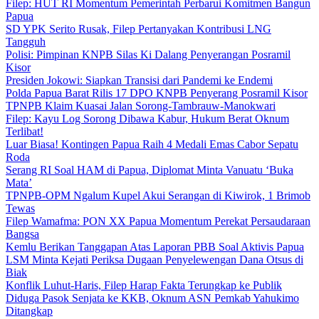
Filep: HUT RI Momentum Pemerintah Perbarui Komitmen Bangun
Papua
SD YPK Serito Rusak, Filep Pertanyakan Kontribusi LNG
Tangguh
Polisi: Pimpinan KNPB Silas Ki Dalang Penyerangan Posramil
Kisor
Presiden Jokowi: Siapkan Transisi dari Pandemi ke Endemi
Polda Papua Barat Rilis 17 DPO KNPB Penyerang Posramil Kisor
TPNPB Klaim Kuasai Jalan Sorong-Tambrauw-Manokwari
Filep: Kayu Log Sorong Dibawa Kabur, Hukum Berat Oknum
Terlibat!
Luar Biasa! Kontingen Papua Raih 4 Medali Emas Cabor Sepatu
Roda
Serang RI Soal HAM di Papua, Diplomat Minta Vanuatu ‘Buka
Mata’
TPNPB-OPM Ngalum Kupel Akui Serangan di Kiwirok, 1 Brimob
Tewas
Filep Wamafma: PON XX Papua Momentum Perekat Persaudaraan
Bangsa
Kemlu Berikan Tanggapan Atas Laporan PBB Soal Aktivis Papua
LSM Minta Kejati Periksa Dugaan Penyelewengan Dana Otsus di
Biak
Konflik Luhut-Haris, Filep Harap Fakta Terungkap ke Publik
Diduga Pasok Senjata ke KKB, Oknum ASN Pemkab Yahukimo
Ditangkap