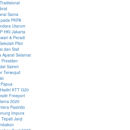
Tradisional
brat
ansi Sama
k pada PKPA
andara Utarom
P HKI Jakarta
wari & Peradi
ekolah Pilot
i dan Staf
a Aparat Selamat
 Presiden
dat Saireri
or Terwujud
si
 Papua
Hadiri KTT G20
sdir Freeport
Selama 2020
tera Pasirido
unung Impura
Tepati Janji
ambakon