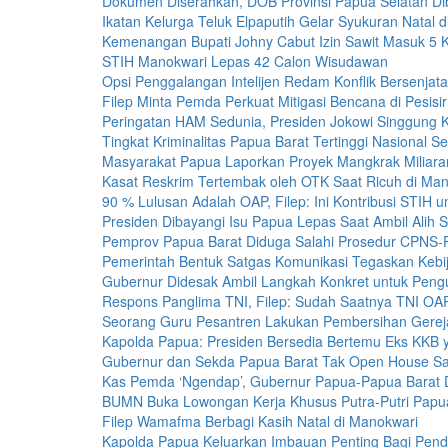
Dokumen Diserahkan, DOB Provinsi Papua Selatan D
Ikatan Kelurga Teluk Elpaputih Gelar Syukuran Natal 
Kemenangan Bupati Johny Cabut Izin Sawit Masuk 5
STIH Manokwari Lepas 42 Calon Wisudawan
Opsi Penggalangan Intelijen Redam Konflik Bersenjat
Filep Minta Pemda Perkuat Mitigasi Bencana di Pesisir
Peringatan HAM Sedunia, Presiden Jokowi Singgung K
Tingkat Kriminalitas Papua Barat Tertinggi Nasional 
Masyarakat Papua Laporkan Proyek Mangkrak Miliara
Kasat Reskrim Tertembak oleh OTK Saat Ricuh di Man
90 % Lulusan Adalah OAP, Filep: Ini Kontribusi STIH 
Presiden Dibayangi Isu Papua Lepas Saat Ambil Alih
Pemprov Papua Barat Diduga Salahi Prosedur CPNS
Pemerintah Bentuk Satgas Komunikasi Tegaskan Kebi
Gubernur Didesak Ambil Langkah Konkret untuk Peng
Respons Panglima TNI, Filep: Sudah Saatnya TNI OA
Seorang Guru Pesantren Lakukan Pembersihan Gereja
Kapolda Papua: Presiden Bersedia Bertemu Eks KKB 
Gubernur dan Sekda Papua Barat Tak Open House Sa
Kas Pemda ‘Ngendap’, Gubernur Papua-Papua Barat 
BUMN Buka Lowongan Kerja Khusus Putra-Putri Papu
Filep Wamafma Berbagi Kasih Natal di Manokwari
Kapolda Papua Keluarkan Imbauan Penting Bagi Pend