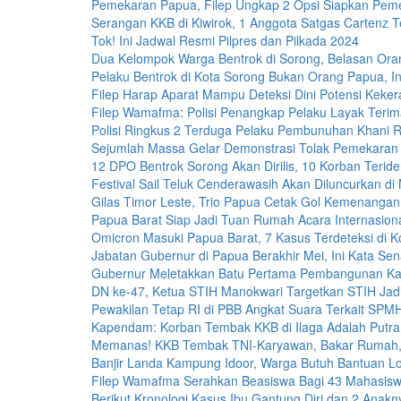
Pemekaran Papua, Filep Ungkap 2 Opsi Siapkan Pem
Serangan KKB di Kiwirok, 1 Anggota Satgas Cartenz 
Tok! Ini Jadwal Resmi Pilpres dan Pilkada 2024
Dua Kelompok Warga Bentrok di Sorong, Belasan Or
Pelaku Bentrok di Kota Sorong Bukan Orang Papua, In
Filep Harap Aparat Mampu Deteksi Dini Potensi Keker
Filep Wamafma: Polisi Penangkap Pelaku Layak Teri
Polisi Ringkus 2 Terduga Pelaku Pembunuhan Khani 
Sejumlah Massa Gelar Demonstrasi Tolak Pemekaran
12 DPO Bentrok Sorong Akan Dirilis, 10 Korban Teriden
Festival Sail Teluk Cenderawasih Akan Diluncurkan di
Gilas Timor Leste, Trio Papua Cetak Gol Kemenangan
Papua Barat Siap Jadi Tuan Rumah Acara Internasiona
Omicron Masuki Papua Barat, 7 Kasus Terdeteksi di K
Jabatan Gubernur di Papua Berakhir Mei, Ini Kata Sen
Gubernur Meletakkan Batu Pertama Pembangunan K
DN ke-47, Ketua STIH Manokwari Targetkan STIH Jadi 
Pewakilan Tetap RI di PBB Angkat Suara Terkait S
Kapendam: Korban Tembak KKB di Ilaga Adalah Putra
Memanas! KKB Tembak TNI-Karyawan, Bakar Rumah,
Banjir Landa Kampung Idoor, Warga Butuh Bantuan Lo
Filep Wamafma Serahkan Beasiswa Bagi 43 Mahasis
Berikut Kronologi Kasus Ibu Gantung Diri dan 2 Anak