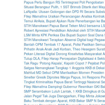
Papua Perlu Bangun RS Terintegrasi Poli Pengobatan 
Situasi Berangsur Pulih, 1 SST Brimob Ditarik dari May
LaNyalla: Utusan Golongan dan DPD RI Secara Subst
Filep Wamafma Uraikan Perancangan Analisa Kontra
Temui AirAsia, Bupati Ajukan Rute Penerbangan ke B
STIH Manokwari Papua Barat Teken MoU bersama LS
Robert Apresiasi Pendidikan Advokat oleh STIH Manok
LSM Minta KPK Periksa Eks Bupati Supiori Soal Dana S
STIH Manokwari Terapkan Absensi Digital bagi Pegawa
Bantah OPM Tembak 17 Aparat, Polisi Pastikan Semu
Prihatin Anak-Anak Jadi Korban, Theo Hesegem Surati
Pekan Literasi Digital Dorong Kreativitas Masyarakat A
Tutup DLA, Filep Harap Percepatan Digitalisasi 4 Sekt
Tak Ragu ‘Potong Kepala’, Kapolri Copot 7 Pejabat Poli
Satgas Nemangkawi Tangkap 1 Anggota KKB di Dekai
Mahfud MD Sebut OPM Manfaatkan Momen Presiden 
Smelter Gresik Diprotes Warga Papua, Ini Respons Pre
Tingkat Kriminalitas Papua Barat Tertinggi Nasional 
Filep Wamafma Dampingi Gubernur Resmikan GKI Bah
SMP Serambakon Luluh Lantak, 1 KKB Diringkus di G
Jalan Pegaf Tak Juga Dianggarkan, Filep Minta Jokowi 
Baku Tembak dengan Aparat, KKB Bakar SMP N Ser