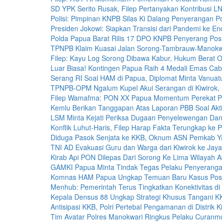
SD YPK Serito Rusak, Filep Pertanyakan Kontribusi 
Polisi: Pimpinan KNPB Silas Ki Dalang Penyerangan Po
Presiden Jokowi: Siapkan Transisi dari Pandemi ke E
Polda Papua Barat Rilis 17 DPO KNPB Penyerang Posr
TPNPB Klaim Kuasai Jalan Sorong-Tambrauw-Manokw
Filep: Kayu Log Sorong Dibawa Kabur, Hukum Berat O
Luar Biasa! Kontingen Papua Raih 4 Medali Emas Ca
Serang RI Soal HAM di Papua, Diplomat Minta Vanuat
TPNPB-OPM Ngalum Kupel Akui Serangan di Kiwirok,
Filep Wamafma: PON XX Papua Momentum Perekat P
Kemlu Berikan Tanggapan Atas Laporan PBB Soal Akt
LSM Minta Kejati Periksa Dugaan Penyelewengan Dana
Konflik Luhut-Haris, Filep Harap Fakta Terungkap ke P
Diduga Pasok Senjata ke KKB, Oknum ASN Pemkab Y
TNI AD Evakuasi Guru dan Warga dari Kiwirok ke Jay
Kirab Api PON Dilepas Dari Sorong Ke Lima Wilayah A
GAMKI Papua Minta Tindak Tegas Pelaku Penyerangan
Komnas HAM Papua Ungkap Temuan Baru Kasus Posr
Menhub: Pemerintah Terus Tingkatkan Konektivitas d
Kepala Densus 88 Ungkap Strategi Khusus Tangani K
Antisipasi KKB, Polri Pertebal Pengamanan di Distrik K
Tim Avatar Polres Manokwari Ringkus Pelaku Curanmo