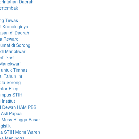
erintahan Daerah
Tertembak
ang Tewas
i Kronologinya
asan di Daerah
ma Reward
Rumaf di Sorong
 di Manokwari
tifikasi
 Manokwari
 untuk Timnas
l Tahun Ini
ota Sorong
ator Filep
ampus STIH
Institut
PMH Dewan HAM PBB
 Asli Papua
 Mess Hingga Pasar
gistik
wa STIH Momi Waren
nya Meninggal