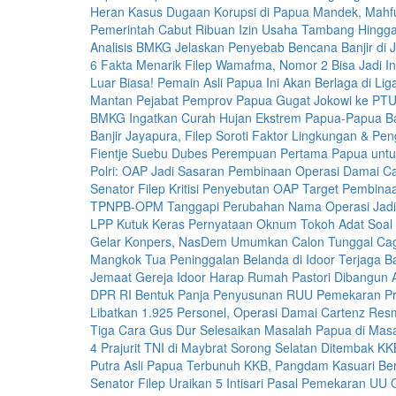
Heran Kasus Dugaan Korupsi di Papua Mandek, Mahf
Pemerintah Cabut Ribuan Izin Usaha Tambang Hingg
Analisis BMKG Jelaskan Penyebab Bencana Banjir di 
6 Fakta Menarik Filep Wamafma, Nomor 2 Bisa Jadi In
Luar Biasa! Pemain Asli Papua Ini Akan Berlaga di Lig
Mantan Pejabat Pemprov Papua Gugat Jokowi ke PTU
BMKG Ingatkan Curah Hujan Ekstrem Papua-Papua Ba
Banjir Jayapura, Filep Soroti Faktor Lingkungan & 
Fientje Suebu Dubes Perempuan Pertama Papua untu
Polri: OAP Jadi Sasaran Pembinaan Operasi Damai C
Senator Filep Kritisi Penyebutan OAP Target Pembina
TPNPB-OPM Tanggapi Perubahan Nama Operasi Jadi
LPP Kutuk Keras Pernyataan Oknum Tokoh Adat Soal 
Gelar Konpers, NasDem Umumkan Calon Tunggal Ca
Mangkok Tua Peninggalan Belanda di Idoor Terjaga Ba
Jemaat Gereja Idoor Harap Rumah Pastori Dibangun 
DPR RI Bentuk Panja Penyusunan RUU Pemekaran Pro
Libatkan 1.925 Personel, Operasi Damai Cartenz Resm
Tiga Cara Gus Dur Selesaikan Masalah Papua di Mas
4 Prajurit TNI di Maybrat Sorong Selatan Ditembak KK
Putra Asli Papua Terbunuh KKB, Pangdam Kasuari Ber
Senator Filep Uraikan 5 Intisari Pasal Pemekaran UU