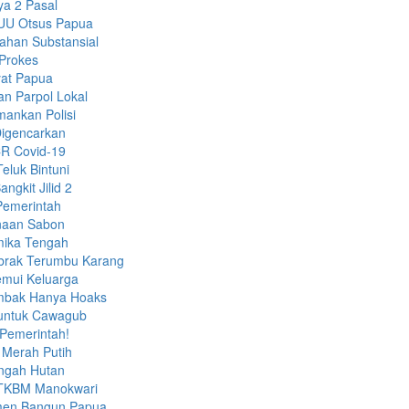
ya 2 Pasal
RUU Otsus Papua
ahan Substansial
 Prokes
yat Papua
n Parpol Lokal
mankan Polisi
Digencarkan
CR Covid-19
eluk Bintuni
gkit Jilid 2
Pemerintah
anaan Sabon
imika Tengah
brak Terumbu Karang
emui Keluarga
embak Hanya Hoaks
a untuk Cawagub
 Pemerintah!
Merah Putih
engah Hutan
h TKBM Manokwari
tmen Bangun Papua