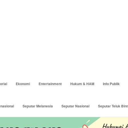
orial
Ekonomi
Entertainment
Hukum & HAM
Info Publik
rnasional
Seputar Melanesia
Seputar Nasional
Seputar Teluk Bint