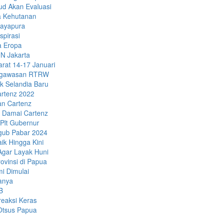
ud Akan Evaluasi
a Kehutanan
Jayapura
spirasi
a Eropa
N Jakarta
rat 14-17 Januari
Pengawasan RTRW
k Selandia Baru
artenz 2022
an Cartenz
 Damai Cartenz
Plt Gubernur
gub Pabar 2024
ik Hingga Kini
Agar Layak Huni
vinsi di Papua
i Dimulai
anya
B
eaksi Keras
 Otsus Papua