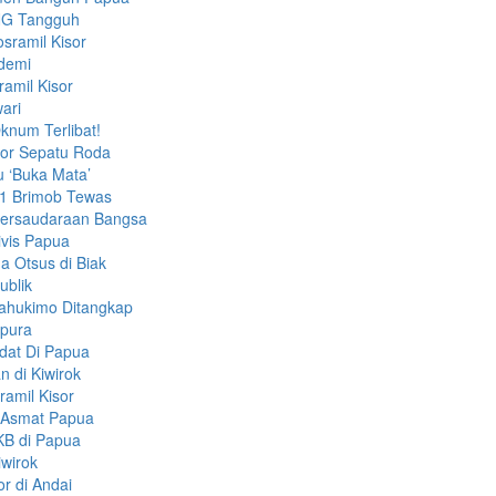
LNG Tangguh
sramil Kisor
ndemi
amil Kisor
ari
knum Terlibat!
bor Sepatu Roda
u ‘Buka Mata’
 1 Brimob Tewas
ersaudaraan Bangsa
ivis Papua
 Otsus di Biak
ublik
ahukimo Ditangkap
apura
dat Di Papua
 di Kiwirok
amil Kisor
i Asmat Papua
KB di Papua
iwirok
r di Andai