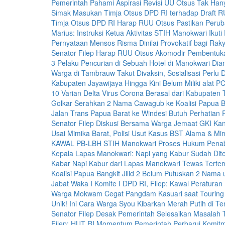
Pemerintah Pahami Aspirasi Revisi UU Otsus Tak Han
Simak Masukan Timja Otsus DPD RI terhadap Draft 
Timja Otsus DPD RI Harap RUU Otsus Pastikan Perub
Marius: Instruksi Ketua Aktivitas STIH Manokwari Ikuti
Pernyataan Mensos Risma Dinilai Provokatif bagi Rak
Senator Filep Harap RUU Otsus Akomodir Pembentuka
3 Pelaku Pencurian di Sebuah Hotel di Manokwari Dia
Warga di Tambrauw Takut Divaksin, Sosialisasi Perlu 
Kabupaten Jayawijaya Hingga Kini Belum Miliki alat P
10 Varian Delta Virus Corona Berasal dari Kabupaten T
Golkar Serahkan 2 Nama Cawagub ke Koalisi Papua Ban
Jalan Trans Papua Barat ke Windesi Butuh Perhatian 
Senator Filep Diskusi Bersama Warga Jemaat GKI K
Usai Mimika Barat, Polisi Usut Kasus BST Alama & M
KAWAL PB-LBH STIH Manokwari Proses Hukum Pena
Kepala Lapas Manokwari: Napi yang Kabur Sudah Dit
Kabar Napi Kabur dari Lapas Manokwari Tewas Tert
Koalisi Papua Bangkit Jilid 2 Belum Putuskan 2 Nam
Jabat Waka I Komite I DPD RI, Filep: Kawal Peraturan
Warga Mokwam Cegat Pangdam Kasuari saat Touring 
Unik! Ini Cara Warga Syou Kibarkan Merah Putih di T
Senator Filep Desak Pemerintah Selesaikan Masala
Filep: HUT RI Momentum Pemerintah Perbarui Komi