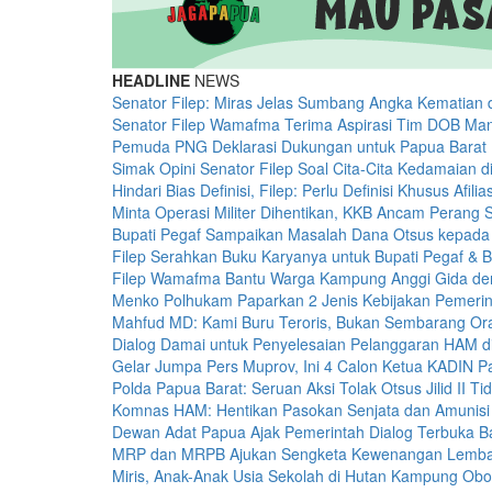
HEADLINE
NEWS
Senator Filep: Miras Jelas Sumbang Angka Kematian 
Senator Filep Wamafma Terima Aspirasi Tim DOB Man
Pemuda PNG Deklarasi Dukungan untuk Papua Barat 
Simak Opini Senator Filep Soal Cita-Cita Kedamaian 
Hindari Bias Definisi, Filep: Perlu Definisi Khusus Afili
Minta Operasi Militer Dihentikan, KKB Ancam Perang 
Bupati Pegaf Sampaikan Masalah Dana Otsus kepad
Filep Serahkan Buku Karyanya untuk Bupati Pegaf & B
Filep Wamafma Bantu Warga Kampung Anggi Gida d
Menko Polhukam Paparkan 2 Jenis Kebijakan Pemerin
Mahfud MD: Kami Buru Teroris, Bukan Sembarang O
Dialog Damai untuk Penyelesaian Pelanggaran HAM d
Gelar Jumpa Pers Muprov, Ini 4 Calon Ketua KADIN 
Polda Papua Barat: Seruan Aksi Tolak Otsus Jilid II Ti
Komnas HAM: Hentikan Pasokan Senjata dan Amunisi
Dewan Adat Papua Ajak Pemerintah Dialog Terbuka 
MRP dan MRPB Ajukan Sengketa Kewenangan Lemb
Miris, Anak-Anak Usia Sekolah di Hutan Kampung Obo