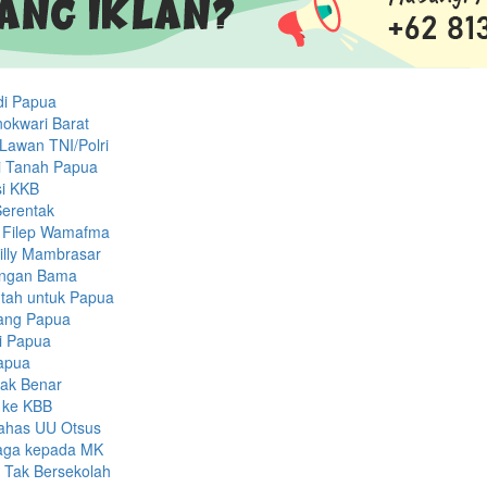
di Papua
okwari Barat
Lawan TNI/Polri
di Tanah Papua
asi KKB
Serentak
a Filep Wamafma
illy Mambrasar
engan Bama
tah untuk Papua
rang Papua
i Papua
Papua
dak Benar
 ke KBB
Bahas UU Otsus
aga kepada MK
 Tak Bersekolah