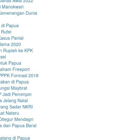
ibahas Awal 2022
di Manokwari
 Kemenangan Dunia
a di Papua
 Rufei
asus Paniai
Selama 2020
n Rupiah ke KPK
sel
untuk Papua
 Saham Freeport
-PPPK Formasi 2018
jakan di Papua
ungsi Maybrat
P Jadi Pemimpin
 Jelang Natal
yang Sadar NKRI
at Nataru
Ditegur Mendagri
a dan Papua Barat
atang di Papua