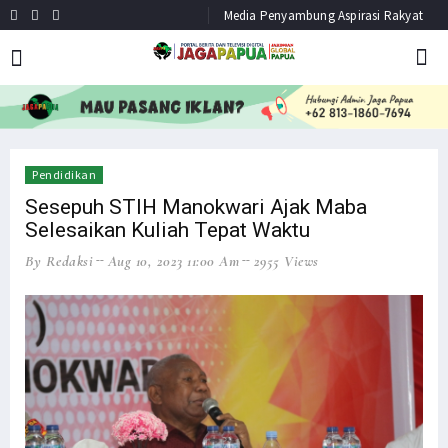
Media Penyambung Aspirasi Rakyat
HEADLINE
NEWS
Pendidikan
Sesepuh STIH Manokwari Ajak Maba
Selesaikan Kuliah Tepat Waktu
By Redaksi
Aug 10, 2023 11:00 Am
2955 Views