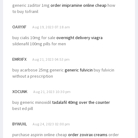
generic zaditor 1mg
order imipramine online cheap
how
to buy tofranil
OAXYXF
Aug 19, 2023 07:18 am
buy cialis 10mg for sale
overnight delivery viagra
sildenafil 100mg pills for men
EMRXFX
Aug 21, 2023 04:53 pm
buy acarbose 25mg generic
generic fulvicin
buy fulvicin
without a prescription
XOCUNK
Aug 21, 2023 10:30 pm
buy generic minoxidil
tadalafil 40mg over the counter
best ed pill
BYWUXL
Aug 24, 2023 02:00 pm
purchase aspirin online cheap
order zovirax creams
order