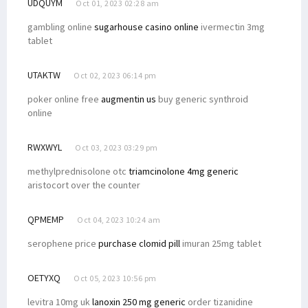
UDQUYM
Oct 01, 2023 02:28 am
gambling online
sugarhouse casino online
ivermectin 3mg
tablet
UTAKTW
Oct 02, 2023 06:14 pm
poker online free
augmentin us
buy generic synthroid
online
RWXWYL
Oct 03, 2023 03:29 pm
methylprednisolone otc
triamcinolone 4mg generic
aristocort over the counter
QPMEMP
Oct 04, 2023 10:24 am
serophene price
purchase clomid pill
imuran 25mg tablet
OETYXQ
Oct 05, 2023 10:56 pm
levitra 10mg uk
lanoxin 250 mg generic
order tizanidine