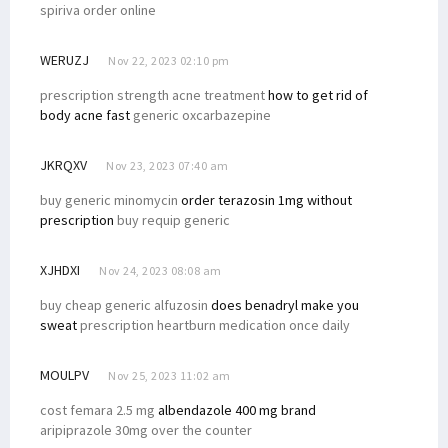
spiriva order online
WERUZJ
Nov 22, 2023 02:10 pm
prescription strength acne treatment
how to get rid of
body acne fast
generic oxcarbazepine
JKRQXV
Nov 23, 2023 07:40 am
buy generic minomycin
order terazosin 1mg without
prescription
buy requip generic
XJHDXI
Nov 24, 2023 08:08 am
buy cheap generic alfuzosin
does benadryl make you
sweat
prescription heartburn medication once daily
MOULPV
Nov 25, 2023 11:02 am
cost femara 2.5 mg
albendazole 400 mg brand
aripiprazole 30mg over the counter