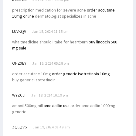
prescription medication for severe acne
order accutane
10mg online
dermatologist specializes in acne
LUVKQV
Jan 15, 2024 11:15 pm
wha tmedicine should i take for heartburn
buy lincocin 500
mg sale
OHZXEY
Jan 16, 2024 05:28 pm
order accutane 10mg
order generic isotretinoin 10mg
buy generic isotretinoin
WYZCJI
Jan 18, 2024 10:19 pm
amoxil 500mg pill
amoxicillin usa
order amoxicillin 1000mg
generic
ZQLQVS
Jan 19, 2024 03:49 am