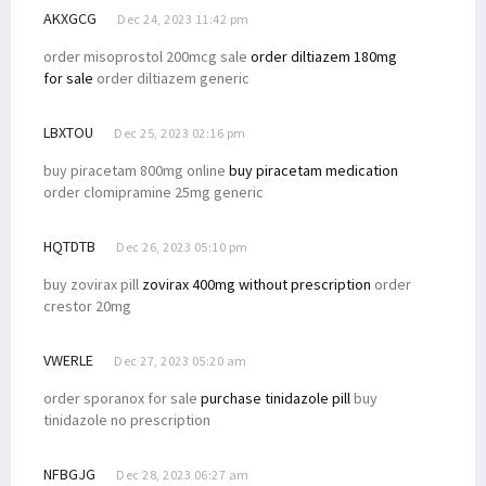
AKXGCG
Dec 24, 2023 11:42 pm
order misoprostol 200mcg sale
order diltiazem 180mg
for sale
order diltiazem generic
LBXTOU
Dec 25, 2023 02:16 pm
buy piracetam 800mg online
buy piracetam medication
order clomipramine 25mg generic
HQTDTB
Dec 26, 2023 05:10 pm
buy zovirax pill
zovirax 400mg without prescription
order
crestor 20mg
VWERLE
Dec 27, 2023 05:20 am
order sporanox for sale
purchase tinidazole pill
buy
tinidazole no prescription
NFBGJG
Dec 28, 2023 06:27 am