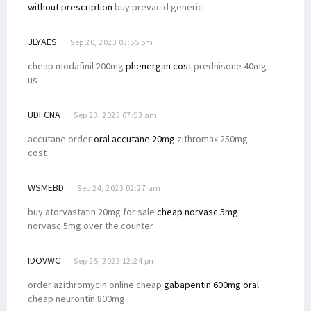
without prescription
buy prevacid generic
JLYAES
Sep 20, 2023 03:55 pm
cheap modafinil 200mg
phenergan cost
prednisone 40mg
us
UDFCNA
Sep 23, 2023 07:53 am
accutane order
oral accutane 20mg
zithromax 250mg
cost
WSMEBD
Sep 24, 2023 02:27 am
buy atorvastatin 20mg for sale
cheap norvasc 5mg
norvasc 5mg over the counter
IDOVWC
Sep 25, 2023 12:24 pm
order azithromycin online cheap
gabapentin 600mg oral
cheap neurontin 800mg