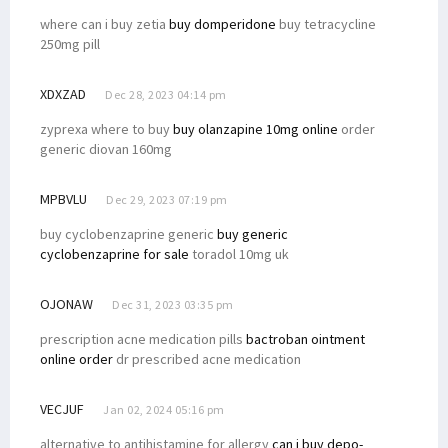
where can i buy zetia
buy domperidone
buy tetracycline
250mg pill
XDXZAD
Dec 28, 2023 04:14 pm
zyprexa where to buy
buy olanzapine 10mg online
order
generic diovan 160mg
MPBVLU
Dec 29, 2023 07:19 pm
buy cyclobenzaprine generic
buy generic
cyclobenzaprine for sale
toradol 10mg uk
OJONAW
Dec 31, 2023 03:35 pm
prescription acne medication pills
bactroban ointment
online order
dr prescribed acne medication
VECJUF
Jan 02, 2024 05:16 pm
alternative to antihistamine for allergy
can i buy depo-