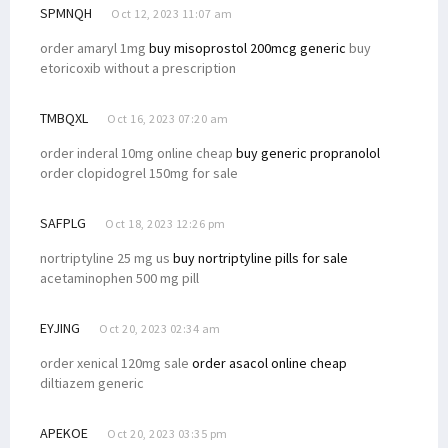
SPMNQH
Oct 12, 2023 11:07 am
order amaryl 1mg
buy misoprostol 200mcg generic
buy
etoricoxib without a prescription
TMBQXL
Oct 16, 2023 07:20 am
order inderal 10mg online cheap
buy generic propranolol
order clopidogrel 150mg for sale
SAFPLG
Oct 18, 2023 12:26 pm
nortriptyline 25 mg us
buy nortriptyline pills for sale
acetaminophen 500 mg pill
EYJING
Oct 20, 2023 02:34 am
order xenical 120mg sale
order asacol online cheap
diltiazem generic
APEKOE
Oct 20, 2023 03:35 pm