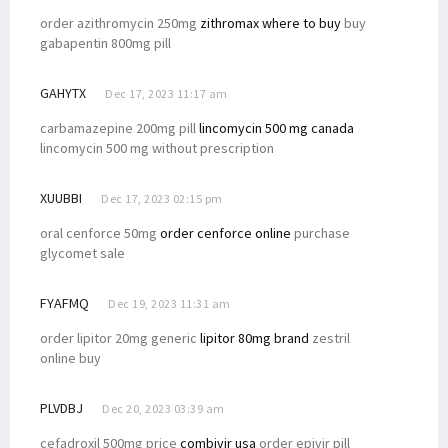
order azithromycin 250mg
zithromax where to buy
buy
gabapentin 800mg pill
GAHYTX
Dec 17, 2023 11:17 am
carbamazepine 200mg pill
lincomycin 500 mg canada
lincomycin 500 mg without prescription
XUUBBI
Dec 17, 2023 02:15 pm
oral cenforce 50mg
order cenforce online
purchase
glycomet sale
FYAFMQ
Dec 19, 2023 11:31 am
order lipitor 20mg generic
lipitor 80mg brand
zestril
online buy
PLVDBJ
Dec 20, 2023 03:39 am
cefadroxil 500mg price
combivir usa
order epivir pill