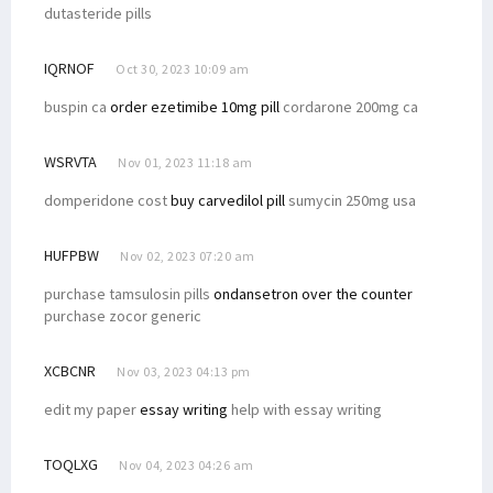
dutasteride pills
IQRNOF
Oct 30, 2023 10:09 am
buspin ca
order ezetimibe 10mg pill
cordarone 200mg ca
WSRVTA
Nov 01, 2023 11:18 am
domperidone cost
buy carvedilol pill
sumycin 250mg usa
HUFPBW
Nov 02, 2023 07:20 am
purchase tamsulosin pills
ondansetron over the counter
purchase zocor generic
XCBCNR
Nov 03, 2023 04:13 pm
edit my paper
essay writing
help with essay writing
TOQLXG
Nov 04, 2023 04:26 am