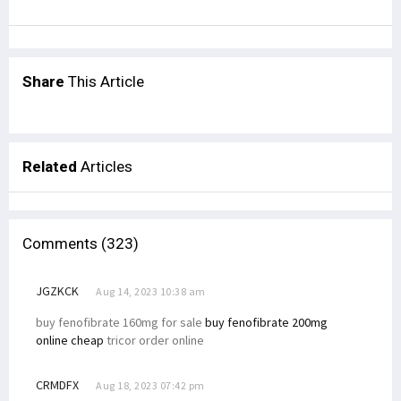
Share
This Article
Related
Articles
Comments (323)
JGZKCK
Aug 14, 2023 10:38 am
buy fenofibrate 160mg for sale
buy fenofibrate 200mg
online cheap
tricor order online
CRMDFX
Aug 18, 2023 07:42 pm