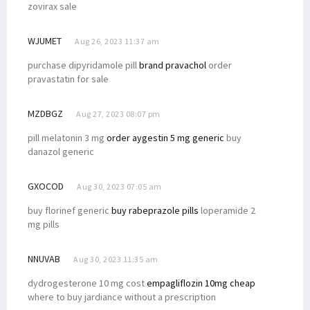
zovirax sale
WJUMET
Aug 26, 2023 11:37 am
purchase dipyridamole pill
brand pravachol
order
pravastatin for sale
MZDBGZ
Aug 27, 2023 08:07 pm
pill melatonin 3 mg
order aygestin 5 mg generic
buy
danazol generic
GXOCOD
Aug 30, 2023 07:05 am
buy florinef generic
buy rabeprazole pills
loperamide 2
mg pills
NNUVAB
Aug 30, 2023 11:35 am
dydrogesterone 10 mg cost
empagliflozin 10mg cheap
where to buy jardiance without a prescription