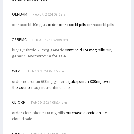
OENBKM
Feb 07, 2024 09:57 am
omnacortil 40mg uk
order omnacortil pills
omnacortil pills
ZZRFMC
Feb 07, 2024 02:59 pm
buy synthroid 75mcg generic
synthroid 150mcg pills
buy
generic levothyroxine for sale
WILVIL
Feb 09, 2024 02:15 am
order neurontin 600mg generic
gabapentin 800mg over
the counter
buy neurontin online
CDIORP
Feb 09, 2024 08:14 am
order clomiphene 100mg pills
purchase clomid online
clomid sale
EXLUAG
Feb 10, 2024 04:41 pm