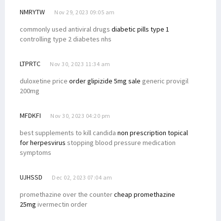
NMRYTW
Nov 29, 2023 09:05 am
commonly used antiviral drugs
diabetic pills type 1
controlling type 2 diabetes nhs
LTPRTC
Nov 30, 2023 11:34 am
duloxetine price
order glipizide 5mg sale
generic provigil
200mg
MFDKFI
Nov 30, 2023 04:20 pm
best supplements to kill candida
non prescription topical
for herpesvirus
stopping blood pressure medication
symptoms
UJHSSD
Dec 02, 2023 07:04 am
promethazine over the counter
cheap promethazine
25mg
ivermectin order