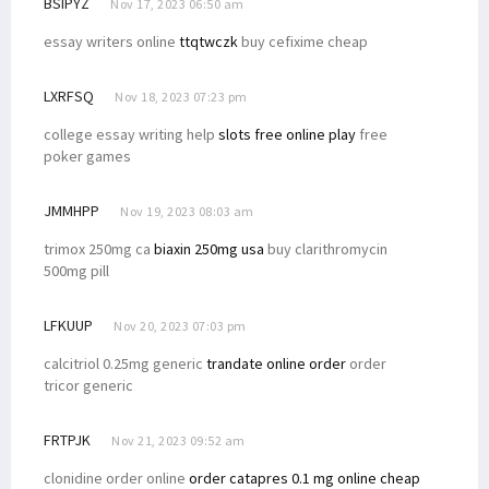
BSIPYZ
Nov 17, 2023 06:50 am
essay writers online
ttqtwczk
buy cefixime cheap
LXRFSQ
Nov 18, 2023 07:23 pm
college essay writing help
slots free online play
free
poker games
JMMHPP
Nov 19, 2023 08:03 am
trimox 250mg ca
biaxin 250mg usa
buy clarithromycin
500mg pill
LFKUUP
Nov 20, 2023 07:03 pm
calcitriol 0.25mg generic
trandate online order
order
tricor generic
FRTPJK
Nov 21, 2023 09:52 am
clonidine order online
order catapres 0.1 mg online cheap