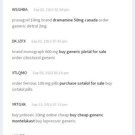
WSGHBA
Sep 02, 2023 02:58 pm
prasugrel 10mg brand
dramamine 50mg canada
order
generic detrol 2mg
DKJZFX
Sep 02, 2023 07:45 pm
brand monograph 600 mg
buy generic pletal for sale
order cilostazol generic
VTLQMO
Sep 05, 2023 03:26 pm
order ferrous 100 mg pills
purchase sotalol for sale
buy
sotalol pills
YRTGXK
Sep 13, 2023 07:10 pm
buy prilosec 10mg online cheap
buy cheap generic
montelukast
buy lopressor generic