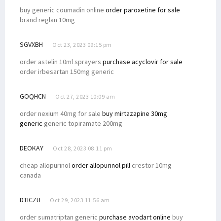
buy generic coumadin online
order paroxetine for sale
brand reglan 10mg
SGVXBH
Oct 23, 2023 09:15 pm
order astelin 10ml sprayers
purchase acyclovir for sale
order irbesartan 150mg generic
GOQHCN
Oct 27, 2023 10:09 am
order nexium 40mg for sale
buy mirtazapine 30mg
generic
generic topiramate 200mg
DEOKAY
Oct 28, 2023 08:11 pm
cheap allopurinol
order allopurinol pill
crestor 10mg
canada
DTICZU
Oct 29, 2023 11:56 am
order sumatriptan generic
purchase avodart online
buy