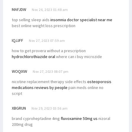
MAFJDW
Nov 26, 2023 01:48 am
top selling sleep aids
insomnia doctor specialist near me
best online weight loss prescription
IQJJFF
Nov 27, 2023 07:59 am
how to get provera without a prescription
hydrochlorothiazide oral
where can i buy microzide
WOQIXW
Nov 27, 2023 08:07 pm
nicotine replacement therapy side effects
osteoporosis
medications reviews by people
pain meds online no
script
XBGRUN
Nov 29, 2023 03:56 am
brand cyproheptadine 4mg
fluvoxamine 50mg us
nizoral
200mg drug