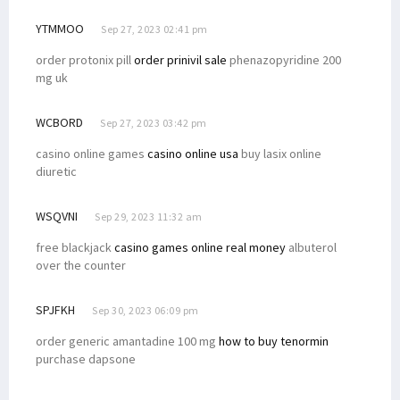
YTMMOO
Sep 27, 2023 02:41 pm
order protonix pill
order prinivil sale
phenazopyridine 200
mg uk
WCBORD
Sep 27, 2023 03:42 pm
casino online games
casino online usa
buy lasix online
diuretic
WSQVNI
Sep 29, 2023 11:32 am
free blackjack
casino games online real money
albuterol
over the counter
SPJFKH
Sep 30, 2023 06:09 pm
order generic amantadine 100 mg
how to buy tenormin
purchase dapsone