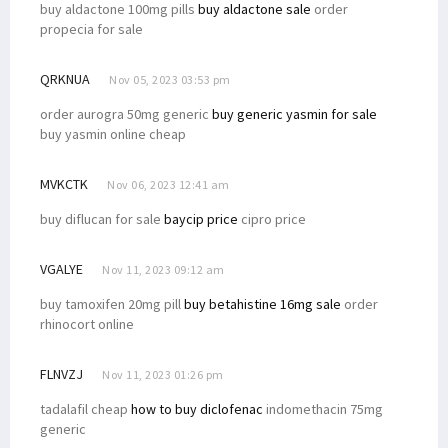
buy aldactone 100mg pills
buy aldactone sale
order
propecia for sale
QRKNUA
Nov 05, 2023 03:53 pm
order aurogra 50mg generic
buy generic yasmin for sale
buy yasmin online cheap
MVKCTK
Nov 06, 2023 12:41 am
buy diflucan for sale
baycip price
cipro price
VGALYE
Nov 11, 2023 09:12 am
buy tamoxifen 20mg pill
buy betahistine 16mg sale
order
rhinocort online
FLNVZJ
Nov 11, 2023 01:26 pm
tadalafil cheap
how to buy diclofenac
indomethacin 75mg
generic