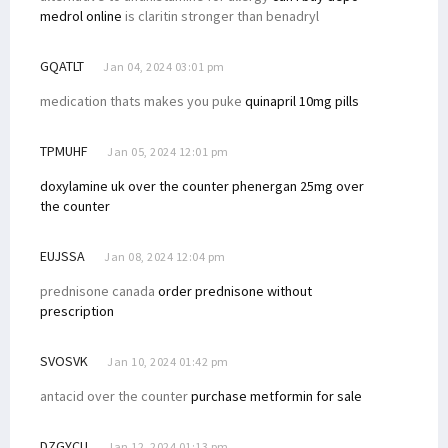
medrol online
is claritin stronger than benadryl
GQATLT
Jan 04, 2024 03:01 pm
medication thats makes you puke
quinapril 10mg pills
TPMUHF
Jan 05, 2024 12:01 pm
doxylamine uk over the counter
phenergan 25mg over
the counter
EUJSSA
Jan 08, 2024 12:04 pm
prednisone canada
order prednisone without
prescription
SVOSVK
Jan 10, 2024 01:42 pm
antacid over the counter
purchase metformin for sale
DZGYCU
Jan 12, 2024 01:13 pm