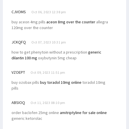
CJVOMS
Oct 06, 2023 12:38 pm
buy aceon 4mg pills
aceon 8mg over the counter
allegra
120mg over the counter
JCKQFQ
Oct 07, 2023 10:31 pm
how to get phenytoin without a prescription
generic
dilantin 100 mg
oxybutynin 5mg cheap
VZOEPT
Oct 09, 2023 11:51 pm
buy ozobax pills
buy toradol 10mg online
toradol 10mg
pills
ABSIOQ
Oct 11, 2023 08:10 pm
order baclofen 25mg online
amitriptyline for sale online
generic ketorolac