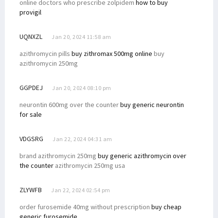
online doctors who prescribe zolpidem
how to buy
provigil
UQNXZL
Jan 20, 2024 11:58 am
azithromycin pills
buy zithromax 500mg online
buy
azithromycin 250mg
GGPDEJ
Jan 20, 2024 08:10 pm
neurontin 600mg over the counter
buy generic neurontin
for sale
VDGSRG
Jan 22, 2024 04:31 am
brand azithromycin 250mg
buy generic azithromycin over
the counter
azithromycin 250mg usa
ZLYWFB
Jan 22, 2024 02:54 pm
order furosemide 40mg without prescription
buy cheap
generic furosemide