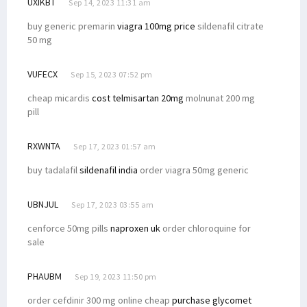
UXIKBT
Sep 14, 2023 11:31 am
buy generic premarin
viagra 100mg price
sildenafil citrate
50 mg
VUFECX
Sep 15, 2023 07:52 pm
cheap micardis
cost telmisartan 20mg
molnunat 200 mg
pill
RXWNTA
Sep 17, 2023 01:57 am
buy tadalafil
sildenafil india
order viagra 50mg generic
UBNJUL
Sep 17, 2023 03:55 am
cenforce 50mg pills
naproxen uk
order chloroquine for
sale
PHAUBM
Sep 19, 2023 11:50 pm
order cefdinir 300 mg online cheap
purchase glycomet