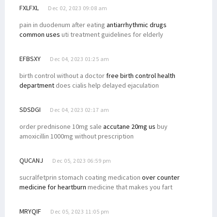
FXLFXL
Dec 02, 2023 09:08 am
pain in duodenum after eating
antiarrhythmic drugs
common uses
uti treatment guidelines for elderly
EFBSXY
Dec 04, 2023 01:25 am
birth control without a doctor
free birth control health
department
does cialis help delayed ejaculation
SDSDGI
Dec 04, 2023 02:17 am
order prednisone 10mg sale
accutane 20mg us
buy
amoxicillin 1000mg without prescription
QUCANJ
Dec 05, 2023 06:59 pm
sucralfetprin stomach coating medication
over counter
medicine for heartburn
medicine that makes you fart
MRYQIF
Dec 05, 2023 11:05 pm