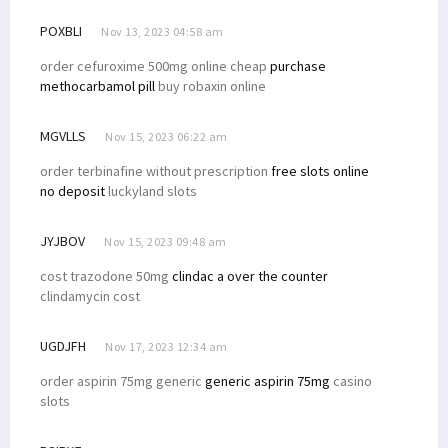
POXBLI
Nov 13, 2023 04:58 am
order cefuroxime 500mg online cheap
purchase
methocarbamol pill
buy robaxin online
MGVLLS
Nov 15, 2023 06:22 am
order terbinafine without prescription
free slots online
no deposit
luckyland slots
JYJBOV
Nov 15, 2023 09:48 am
cost trazodone 50mg
clindac a over the counter
clindamycin cost
UGDJFH
Nov 17, 2023 12:34 am
order aspirin 75mg generic
generic aspirin 75mg
casino
slots