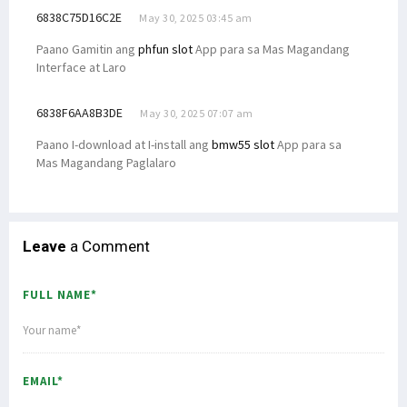
6838C75D16C2E
May 30, 2025 03:45 am
Paano Gamitin ang
phfun slot
App para sa Mas Magandang
Interface at Laro
6838F6AA8B3DE
May 30, 2025 07:07 am
Paano I-download at I-install ang
bmw55 slot
App para sa
Mas Magandang Paglalaro
Leave
a Comment
FULL NAME*
EMAIL*