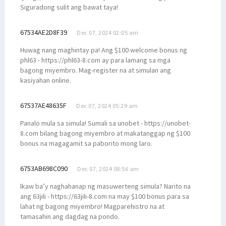
Siguradong sulit ang bawat taya!
67534AE2D8F39
Dec 07, 2024 02:05 am
Huwag nang maghintay pa! Ang $100 welcome bonus ng
phl63 - https://phl63-8.com ay para lamang sa mga
bagong miyembro. Mag-register na at simulan ang
kasiyahan online.
67537AE48635F
Dec 07, 2024 05:29 am
Panalo mula sa simula! Sumali sa unobet - https://unobet-
8.com bilang bagong miyembro at makatanggap ng $100
bonus na magagamit sa paborito mong laro.
6753AB698C090
Dec 07, 2024 08:56 am
Ikaw ba’y naghahanap ng masuwerteng simula? Narito na
ang 63jili - https://63jili-8.com na may $100 bonus para sa
lahat ng bagong miyembro! Magparehistro na at
tamasahin ang dagdag na pondo.