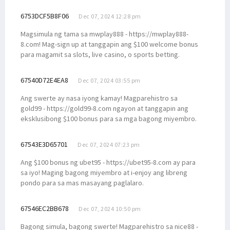
6753DCF5B8F06
Dec 07, 2024 12:28 pm
Magsimula ng tama sa mwplay888 - https://mwplay888-
8.com! Mag-sign up at tanggapin ang $100 welcome bonus
para magamit sa slots, live casino, o sports betting.
67540D72E4EA8
Dec 07, 2024 03:55 pm
Ang swerte ay nasa iyong kamay! Magparehistro sa
gold99 - https://gold99-8.com ngayon at tanggapin ang
eksklusibong $100 bonus para sa mga bagong miyembro.
67543E3D65701
Dec 07, 2024 07:23 pm
Ang $100 bonus ng ubet95 - https://ubet95-8.com ay para
sa iyo! Maging bagong miyembro at i-enjoy ang libreng
pondo para sa mas masayang paglalaro.
67546EC2BB678
Dec 07, 2024 10:50 pm
Bagong simula, bagong swerte! Magparehistro sa nice88 -