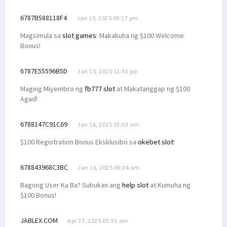
6787B588118F4
Jan 15, 2025 08:17 pm
Magsimula sa
slot games
: Makakuha ng $100 Welcome
Bonus!
6787E55596B5D
Jan 15, 2025 11:41 pm
Maging Miyembro ng
fb777 slot
at Makatanggap ng $100
Agad!
6788147C91C69
Jan 16, 2025 03:03 am
$100 Registration Bonus Eksklusibo sa
okebet slot
!
678843968C3BC
Jan 16, 2025 06:24 am
Bagong User Ka Ba? Subukan ang
help slot
at Kumuha ng
$100 Bonus!
JABLEX.COM
Apr 27, 2025 05:30 am