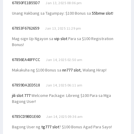
67850FE1B55D7
Jan 13, 2025 08:06 pm
Unang Hakbang sa Tagumpay: $100 Bonus sa
55bmw slot
!
67853F6762659
Jan 13, 2025 11:29 pm
Mag-sign Up Ngayon sa
vip slot
Para sa $100 Registration
Bonus!
67856EA48FFCC
Jan 14, 2025 02:50 am
Makakuha ng $100 Bonus sa
nn777 slot
, Walang Hirap!
67859DA2ED518
Jan 14, 2025 06:11 am
jili slot 777
Welcome Package: Libreng $100 Para sa Mga
Bagong User!
6785CD9BD1E60
Jan 14, 2025 09:36 am
Bagong User ng
tg777 slot
? $100 Bonus Agad Para Sayo!