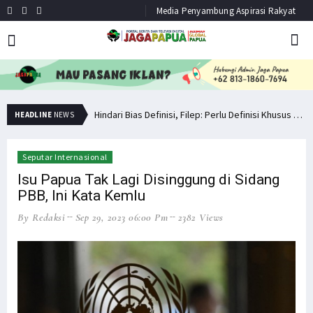
Media Penyambung Aspirasi Rakyat
Minta Operasi Militer Dihentikan, KKB Ancam Perang Serentak
Hindari Bias Definisi, Filep: Perlu Definisi Khusus Afiliasi KKB
HEADLINE
NEWS
Seputar Internasional
Isu Papua Tak Lagi Disinggung di Sidang
PBB, Ini Kata Kemlu
By Redaksi
Sep 29, 2023 06:00 Pm
2382 Views