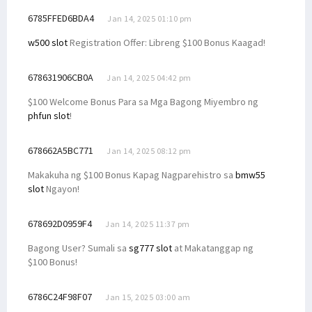
6785FFED6BDA4
Jan 14, 2025 01:10 pm
w500 slot
Registration Offer: Libreng $100 Bonus Kaagad!
678631906CB0A
Jan 14, 2025 04:42 pm
$100 Welcome Bonus Para sa Mga Bagong Miyembro ng
phfun slot
!
678662A5BC771
Jan 14, 2025 08:12 pm
Makakuha ng $100 Bonus Kapag Nagparehistro sa
bmw55
slot
Ngayon!
678692D0959F4
Jan 14, 2025 11:37 pm
Bagong User? Sumali sa
sg777 slot
at Makatanggap ng
$100 Bonus!
6786C24F98F07
Jan 15, 2025 03:00 am