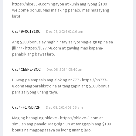
https://nice88-8.com ngayon at kunin ang iyong $100
welcome bonus. Mas malaking panalo, mas masayang
laro!
67549F0C1319C
Dec 08, 2024 02:16 am
Ang $100 bonus ay naghihintay sa iyo! Mag-sign up na sa
jili777 - https://jili777-8.com at gawing mas kapana-
panabik ang bawat laro.
6754CEEF2F3CC
Dec 08, 2024 05:40 am
Huwag palampasin ang alok ng nn777 - https://nn777-
8.com! Magparehistro na at tanggapin ang $100 bonus
para sa iyong unang taya.
6754FF175D72F
Dec 08, 2024 09:06 am
Maging bahagi ng phlove - https://phlove-8.com at
simulan ang panalo! Mag-sign up at tanggapin ang $100
bonus na magpapasaya sa iyong unang laro.