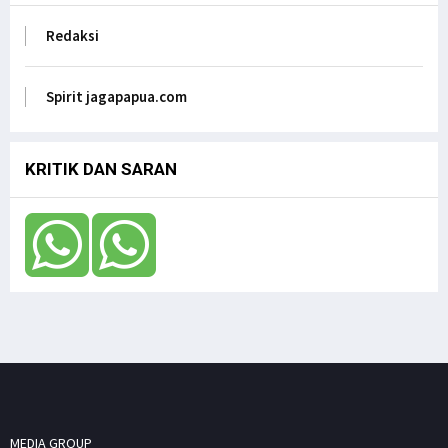
Jagapapua TV
Redaksi
Anak Papua Perlu Mendapat Pehatian Untuk Jadi
ASN, Ungkap DR. Filep Wamafma pada Mendagri
di DPD RI
Spirit jagapapua.com
Jagapapua TV
KRITIK DAN SARAN
MEDIA GROUP