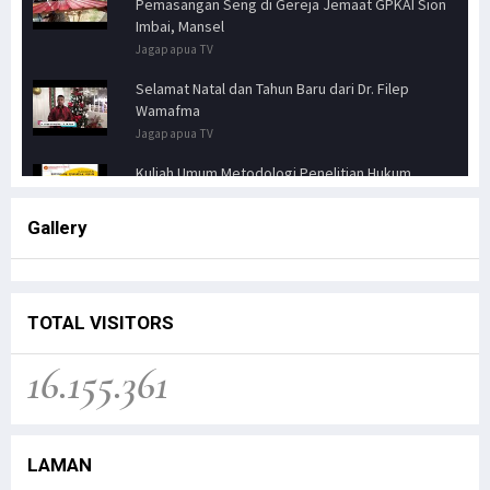
Pemasangan Seng di Gereja Jemaat GPKAI Sion
Imbai, Mansel
Jagapapua TV
Selamat Natal dan Tahun Baru dari Dr. Filep
Wamafma
Jagapapua TV
Kuliah Umum Metodologi Penelitian Hukum
Jagapapua TV
Gallery
Senator FILEP WAMAFMA & Kepala Kanwil BPN
PAPUA BARAT, Bahas Aspirasi Masyarakat Adat
Distrik Masn
Jagapapua TV
TOTAL VISITORS
Kunjungan Kerja Anggota DPD RI, Filep
16.155.361
Wamafma, ke Manokwari Selatan, Fokus pada
Sarana Pendidikan.
Jagapapua TV
LAMAN
Dr. Filep Wamafma; Perlu Evaluasi Total
Kebijakan tentang Otonomi Khusus di Papua.