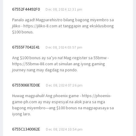
67552F44492F0
Dec 08, 2024 12:31 pm
Panalo agad! Magparehistro bilang bagong miyembro sa
jiliko - https://jiliko-8.com at tanggapin ang eksklusibong
$100 bonus.
67555F7041E41
Dec 08, 2024 03:57 pm
Ang $100 bonus ay sa’yo na! Mag-register sa 55bmw -
https://55bmw-88.com at simulan ang iyong gaming
journey nang may dagdag na pondo.
675590687ED0E
Dec 08, 2024 07:26 pm
Huwag magpahuli! Ang phoenix game - https://phoenix-
game-ph.com ay may espesyal na alok para sa mga
bagong miyembro—ang $100 bonus na magpapasaya sa
iyong laro.
6755C1340062E
Dec 08, 2024 10:54 pm