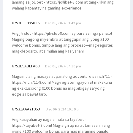
lamang sa jollibet - https://jollibet-8.com at tangkilikin ang
walang kapantay na gaming experience.
6752B8F995D36
Dec 06, 2024 03:42 pm
Ang jili slot - https://jili-slot-8.com ay para sa mga panalo!
Maging bagong miyembro at tanggapin ang iyong $100
welcome bonus. Simple lang ang proseso—mag-register,
mag-deposito, at simulan ang kasiyahan!
6752E9ABEFA60
Dec 06, 2024 07:10 pm
Magsimula ng masaya at panalong adventure sa rich711 -
https://rich711-8.com! Mag-register ngayon at makakuha
ng eksklusibong $100 bonus na magbibigay sa’yo ng
edge sa bawat laro.
67531AAA7106D
Dec 06, 2024 10:39 pm
Ang kasiyahan ay nagsisimula sa tayabet -
https://tayabet-8.com! Mag-sign up na at tamasahin ang
iyong $100 welcome bonus para mas maraming panalo.