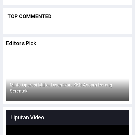
TOP COMMENTED
Editor's
Pick
Bupati Pegaf Sampaikan Masalah Dana Otsus kepada
F
Filep Wamafma
Liputan Video