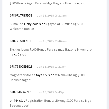
$100 Bonus Agad Para sa Mga Bagong User ng
wj slot
!
6786F17FB5D59
Jan 15, 2025 06:21 am
Sumali sa
lucky cola slot
Ngayon at Kumuha ng $100
Welcome Bonus!
678721A0171FB
Jan 15, 2025 09:46 am
Eksklusibong $100 Bonus Para sa mga Bagong Miyembro
ng
cc6 slot
!
67875400EDB23
Jan 15, 2025 01:21 pm
Magparehistro sa
taya777 slot
at Makakuha ng $100
Bonus Kaagad!
678784AD4E97E
Jan 15, 2025 04:49 pm
ph444 slot
Registration Bonus: Libreng $100 Para sa Mga
Bagong User!