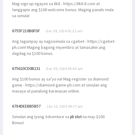
Mag-sign up ngayon sa 8k8 - https://8k8-8.com at
tanggapin ang $100 welcome bonus. Maging panalo mula
sa simula!
6755F210B6FDF
Dec 09, 2024 02:22 am
Ang tagumpay ay nagsisimula sa cgebet - https://cgebet-
ph.com! Maging bagong miyembro at tamasahin ang
dagdag na $100 bonus.
675620CD0B231
Dec 09, 2024 05:42 am
Ang $100 bonus ay sa’yo na! Mag-register sa diamond
game - https://diamond-game-ph.com at simulan ang
masaya at panalong karanasan online.
6784DEEBB5B57
Jan 13, 2025 04:37 pm
Simulan ang Iyong Adventure sa
jili slot
na may $100
Bonus!