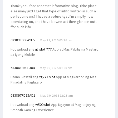
Thank yoou foor annother informative blog. Thhe place
else maay juzt I get that type of inbfo written in such a
perfect means? I havve a veture tgat I'm simplly now
operdating on, and I have bewen aat thee glancce outt
ffor such info.
683838966A9F5
May 29, 2025 05:36 pm
I-download ang
jili slot 777
App at Mas Pabilis na Maglaro
sa Iyong Mobile
68386893CF384
May 29, 2025 09:00 pm
Paano I-install ang
tg777 slot
App at Magkaroon ng Mas
Pinadaling Paglalaro
683897FD75AD1
May 30, 2025 12:23 am
I-download ang
w500 slot
App Ngayon at Mag-enjoy ng
Smooth Gaming Experience