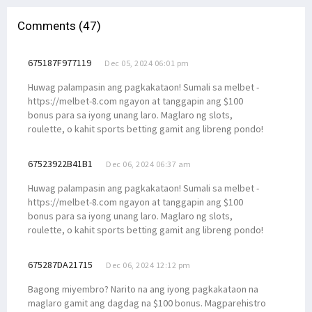
Comments (47)
675187F977119
Dec 05, 2024 06:01 pm
Huwag palampasin ang pagkakataon! Sumali sa melbet -
https://melbet-8.com ngayon at tanggapin ang $100
bonus para sa iyong unang laro. Maglaro ng slots,
roulette, o kahit sports betting gamit ang libreng pondo!
67523922B41B1
Dec 06, 2024 06:37 am
Huwag palampasin ang pagkakataon! Sumali sa melbet -
https://melbet-8.com ngayon at tanggapin ang $100
bonus para sa iyong unang laro. Maglaro ng slots,
roulette, o kahit sports betting gamit ang libreng pondo!
675287DA21715
Dec 06, 2024 12:12 pm
Bagong miyembro? Narito na ang iyong pagkakataon na
maglaro gamit ang dagdag na $100 bonus. Magparehistro