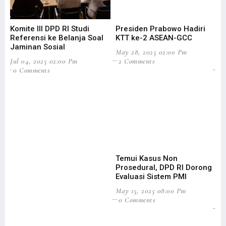
Komite III DPD RI Studi
Presiden Prabowo Hadiri
Fi
Referensi ke Belanja Soal
KTT ke-2 ASEAN-GCC
Ko
Jaminan Sosial
Ba
May 28, 2025 02:00 Pm
Jul 04, 2025 02:00 Pm
2 Comments
Feb
0 Comments
13
Temui Kasus Non
Prosedural, DPD RI Dorong
Is
Evaluasi Sistem PMI
Di
In
May 15, 2025 08:00 Pm
0 Comments
Sep
4