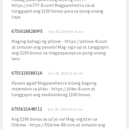
https://nn777-8.com! Magparehistro na at
tanggapin ang $100 bonus para sa iyong unang
taya.
6755018B2B9FE
Dec 08, 2024 09:16 am
Maging bahagi ng phlove - https://phlove-8.com
at simulan ang panalo! Mag-sign up at tanggapin
ang $100 bonus na magpapasaya sa iyong unang
laro.
675531B58831A
Dec 08, 2024 12:42 pm
Panalo agad! Magparehistro bilang bagong
miyembro sa jiliko - https://jiliko-8.com at
tanggapin ang eksklusibong $100 bonus.
675561EA48F12
Dec 08, 2024 04:07 pm
Ang $100 bonus ay sa’yo na! Mag-register sa
55bmw - https://55bmw-88.com at simulan ang