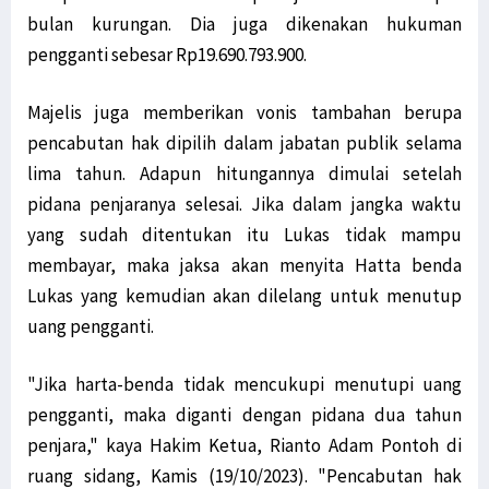
Filep Wamafma: PON XX Papua Momentum Perekat Persaudaraan Bangsa
bulan kurungan. Dia juga dikenakan hukuman
Kemlu Berikan Tanggapan Atas Laporan PBB Soal Aktivis Papua
pengganti sebesar Rp19.690.793.900.
LSM Minta Kejati Periksa Dugaan Penyelewengan Dana Otsus di Biak
Konflik Luhut-Haris, Filep Harap Fakta Terungkap ke Publik
Majelis juga memberikan vonis tambahan berupa
Diduga Pasok Senjata ke KKB, Oknum ASN Pemkab Yahukimo Ditangkap
pencabutan hak dipilih dalam jabatan publik selama
TNI AD Evakuasi Guru dan Warga dari Kiwirok ke Jayapura
lima tahun. Adapun hitungannya dimulai setelah
Kirab Api PON Dilepas Dari Sorong Ke Lima Wilayah Adat Di Papua
pidana penjaranya selesai. Jika dalam jangka waktu
GAMKI Papua Minta Tindak Tegas Pelaku Penyerangan di Kiwirok
yang sudah ditentukan itu Lukas tidak mampu
Komnas HAM Papua Ungkap Temuan Baru Kasus Posramil Kisor
membayar, maka jaksa akan menyita Hatta benda
Lukas yang kemudian akan dilelang untuk menutup
Menhub: Pemerintah Terus Tingkatkan Konektivitas di Asmat Papua
uang pengganti.
Kepala Densus 88 Ungkap Strategi Khusus Tangani KKB di Papua
Antisipasi KKB, Polri Pertebal Pengamanan di Distrik Kiwirok
"Jika harta-benda tidak mencukupi menutupi uang
Tim Avatar Polres Manokwari Ringkus Pelaku Curanmor di Andai
pengganti, maka diganti dengan pidana dua tahun
Papua Perlu Bangun RS Terintegrasi Poli Pengobatan Tradisional
penjara," kaya Hakim Ketua, Rianto Adam Pontoh di
Situasi Berangsur Pulih, 1 SST Brimob Ditarik dari Maybrat
ruang sidang, Kamis (19/10/2023). "Pencabutan hak