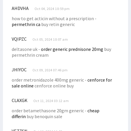
10 Balon DPD RI Papua Barat Lolos Vermin Lanjut ke Tahap Verfak
AHDVHA
Oct 04, 2024 10:59 pm
Ratusan Guru PPPK Demo Tuntut Gaji, Pemprov PBD Berikan Respons
how to get acticin without a prescription -
Filep: Sudahkah DBH Kehutanan Bermanfaat Bagi Masyarakat Adat?
permethrin ca
buy retin generic
Filep Bantu Administrasi Pembuatan SIM Bagi Masyarakat Pami
VQIPZC
Oct 05, 2024 10:07 am
Pemerintah Diminta Evaluasi Pendekatan Keamanan di Papua
deltasone uk -
order generic prednisone 20mg
buy
Pengesahan Perppu Ciptaker Dinilai Abaikan Aspirasi Rakyat
permethrin cream
Filep Siap Fasilitasi Soal Tunggakan Gaji Guru P3K se-Papua Barat
Pemerintah dan DPR Sepakati Bahas Revisi Kedua UU ITE
JHIYOC
Oct 09, 2024 07:46 pm
Presiden Jokowi Didesak Batalkan Operasi Tempur di Papua
order metronidazole 400mg generic -
cenforce for
Tuntaskan Program, Dr. Filep Apresiasi Mahasiswa KKN STIH
sale online
cenforce online buy
Kehadiran Perusahaan Migas Harus Bermanfaat Bagi Warga Setempat
CLAXGK
Oct 11, 2024 03:12 am
Tokoh Agama Nilai Penanganan Korupsi di Papua Diskriminatif
order betamethasone 20gm generic -
cheap
Senator Filep Tanggapi Upaya Penyelamatan Pilot Susi Air di Papua
differin
buy benoquin sale
Sejumlah Pejabat Daerah Terindikasi Terlibat dan Biayai KKB Nduga
Tersendat Berbulan-Bulan, Gaji Guru PPPK Papua Segera Dibayar