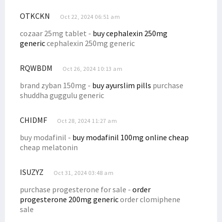
Filep: Masyarakat 7 Suku Bintuni Tengah Hadapi Persoalan Ekologi
OTKCKN
Oct 22, 2024 06:51 am
Filep Harap Ada Pengadilan Adat Terkait Masalah BP Tangguh
cozaar 25mg tablet -
buy cephalexin 250mg
Filep Kirim Putra Arfak Ikuti Program Perkuliahan ke Malaysia
generic
cephalexin 250mg generic
Senator Filep Dorong Kewenangan Kejaksaan Diperkuat
RQWBDM
Oct 26, 2024 10:13 am
Filep Kritik Mekanisme DPR Setujui Perpanjangan Jabatan Kades
brand zyban 150mg -
buy ayurslim pills
purchase
Stunting di Papua Tinggi, Mendagri: Ikan Dijual Beli Mie Instan
shuddha guggulu generic
DPD dan Pemerintah Bahas Penyelesaian Pelanggaran HAM Berat
Puluhan Warga Terjun ke Pantai Wijaya Sentosa Cari Siput Uter
CHIDMF
Oct 28, 2024 11:27 am
Filep Sampaikan Hasil Advokasi Soal BP Tangguh ke Menko Polhukam
buy modafinil -
buy modafinil 100mg online cheap
Filep Minta Dugaan Korupsi Dana CSR BP Tangguh Diusut
cheap melatonin
P2BH STIH Manokwari Pertanyakan Penamaan Venue Voli di Manokwari
ISUZYZ
Oct 31, 2024 03:48 am
Data Penerima Beasiswa Otsus Luar Negeri Diantar ke Kemendari
purchase progesterone for sale -
order
Filep Tekankan Urgensi Pemenuhan Hak Perguruan Tinggi Era Otsus
progesterone 200mg generic
order clomiphene
Filep: Wapres Perlu Bertemu Masyarakat Crosscheck Klaim BP
sale
Ketua STIH Manokwari Teken MoU dan PKS dengan STH Bandung