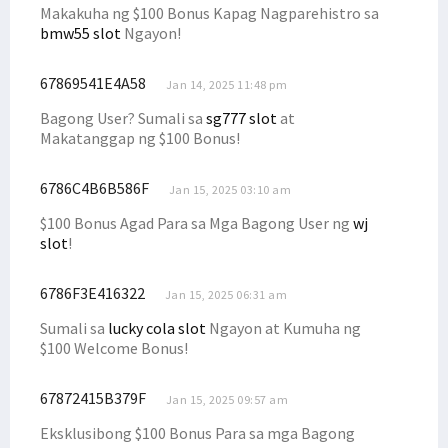
Makakuha ng $100 Bonus Kapag Nagparehistro sa
bmw55 slot
Ngayon!
67869541E4A58
Jan 14, 2025 11:48 pm
Bagong User? Sumali sa
sg777 slot
at
Makatanggap ng $100 Bonus!
6786C4B6B586F
Jan 15, 2025 03:10 am
$100 Bonus Agad Para sa Mga Bagong User ng
wj
slot
!
6786F3E416322
Jan 15, 2025 06:31 am
Sumali sa
lucky cola slot
Ngayon at Kumuha ng
$100 Welcome Bonus!
67872415B379F
Jan 15, 2025 09:57 am
Eksklusibong $100 Bonus Para sa mga Bagong