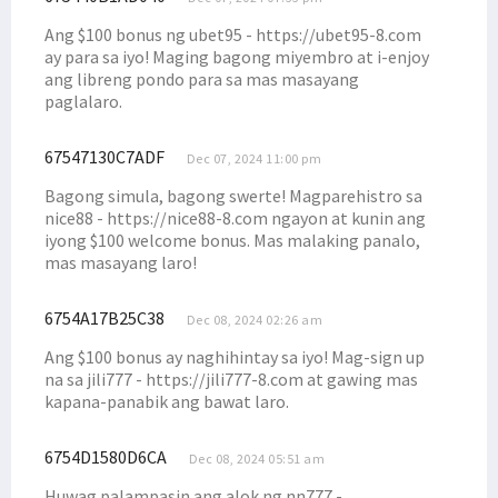
Filep Wamafma: RUU Bahasa Daerah Harus Prioritas Prolegnas
Ang $100 bonus ng ubet95 - https://ubet95-8.com
Ketua Komite 3 DPD RI Dukung PKH Kemensos Dilanjutkan
ay para sa iyo! Maging bagong miyembro at i-enjoy
Filep Kecam Penembakan Remaja di Semarang oleh Oknum Polisi
ang libreng pondo para sa mas masayang
paglalaro.
67547130C7ADF
Dec 07, 2024 11:00 pm
Bagong simula, bagong swerte! Magparehistro sa
nice88 - https://nice88-8.com ngayon at kunin ang
iyong $100 welcome bonus. Mas malaking panalo,
mas masayang laro!
6754A17B25C38
Dec 08, 2024 02:26 am
Ang $100 bonus ay naghihintay sa iyo! Mag-sign up
na sa jili777 - https://jili777-8.com at gawing mas
kapana-panabik ang bawat laro.
6754D1580D6CA
Dec 08, 2024 05:51 am
Huwag palampasin ang alok ng nn777 -