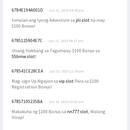
6784E194A001D
Jan 13, 2025 04:49 pm
Simulan ang Iyong Adventure sa
jili slot
na may
$100 Bonus!
6785125904E7C
Jan 13, 2025 08:17 pm
Unang Hakbang sa Tagumpay: $100 Bonus sa
55bmw slot
!
678541CE28CEA
Jan 13, 2025 11:39 pm
Mag-sign Up Ngayon sa
vip slot
Para sa $100
Registration Bonus!
67857105235BA
Jan 14, 2025 03:01 am
Makakuha ng $100 Bonus sa
nn777 slot
, Walang
Hirap!