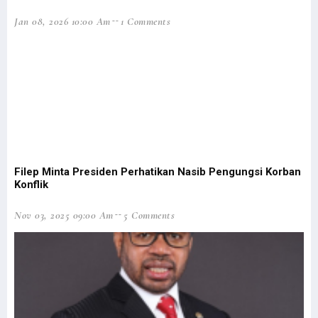
90 % Lulusan Adalah OAP, Filep: Ini Kontribusi STIH untuk Papua
Jan 08, 2026 10:00 Am
1 Comments
Presiden Dibayangi Isu Papua Lepas Saat Ambil Alih Saham Freeport
Pemprov Papua Barat Diduga Salahi Prosedur CPNS-PPPK Formasi 2018
Pemerintah Bentuk Satgas Komunikasi Tegaskan Kebijakan di Papua
Gubernur Didesak Ambil Langkah Konkret untuk Pengungsi Maybrat
Respons Panglima TNI, Filep: Sudah Saatnya TNI OAP Jadi Pemimpin
Seorang Guru Pesantren Lakukan Pembersihan Gereja Jelang Natal
Kapolda Papua: Presiden Bersedia Bertemu Eks KKB yang Sadar NKRI
Filep Minta Presiden Perhatikan Nasib Pengungsi Korban
Gubernur dan Sekda Papua Barat Tak Open House Saat Nataru
Konflik
Kas Pemda ‘Ngendap’, Gubernur Papua-Papua Barat Ditegur Mendagri
Nov 03, 2025 09:00 Am
5 Comments
BUMN Buka Lowongan Kerja Khusus Putra-Putri Papua dan Papua Barat
Filep Wamafma Berbagi Kasih Natal di Manokwari
Kapolda Papua Keluarkan Imbauan Penting Bagi Pendatang di Papua
Heran Kasus Dugaan Korupsi di Papua Mandek, Mahfud Akan Evaluasi
Pemerintah Cabut Ribuan Izin Usaha Tambang Hingga Kehutanan