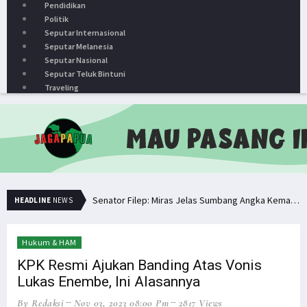
Pendidikan
Politik
Seputar Internasional
Seputar Melanesia
Seputar Nasional
Seputar Teluk Bintuni
Traveling
Senator Filep: Miras Jelas Sumbang Angka Kematian di Papua
HEADLINE
NEWS
Senator Filep Wamafma Terima Aspirasi Tim DOB Manokwari Barat
Pemuda PNG Deklarasi Dukungan untuk Papua Barat Lawan TNI/Polri
Hukum & HAM
Simak Opini Senator Filep Soal Cita-Cita Kedamaian di Tanah Papua
KPK Resmi Ajukan Banding Atas Vonis
Lukas Enembe, Ini Alasannya
Hindari Bias Definisi, Filep: Perlu Definisi Khusus Afiliasi KKB
By Redaksi
Nov 03, 2023 08:00 Pm
2817 Views
Minta Operasi Militer Dihentikan, KKB Ancam Perang Serentak