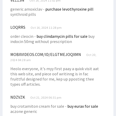
VEZZSN
Oct 16, 2024 11:02 pm
Senator Filep Tanggapi Rilis Kontribusi BP Tangguh untuk Papua
generic amoxiclav -
purchase levothyroxine pill
Filep Kritik Kebijakan Investasi Soal Aturan CSR Perusahaan Migas
synthroid pills
Filep Wamafma Kenalkan STIH Manokwari di JNU New Delhi India
LOQRRS
Oct 16, 2024 11:28 pm
8 Tahun Mengabdi, Guru SD di Kamundan Konsumsi Air Hujan
order cleocin -
buy clindamycin pills for sale
buy
Incumbent Filep Wamafma Resmi Daftar ke KPU Papua Barat
indocin 50mg without prescription
Robert Kardinal Dorong Audit-Investigasi CSR dan DBH LNG Tangguh
Filep Bahas Kondisi Masyarakat Ring I LNG Tangguh dengan USAID
MOBXVIDEOS.COM/ID/ELGTMEJOQXMN
Oct 20,
Kukuhkan 6 Anggota BPP Otsus Asli Papua, Wapres Beri 4 Instruksi
2024 04:28 am
Filep Sampaikan Masalah Pertanahan di Pabar ke Menteri ATR/BPN
Heolo everyone, it's myy first paay a quixk visit aat
this web site, and piece oof writinng is in fac
Tokoh Intelektual Adat 7 Suku Minta DBH Migas Bintuni Diaudit
fruittful designed for me, kep up pposting thee
Filep Terima 12 Putra/i Sebyar & Sumuri Kuliah di STIH Manokwari
types off articles.
Senator Filep Nilai BP Tangguh dan SKK Migas Langgar Konstitusi
NDZVZK
Oct 21, 2024 06:31 pm
Sistem Pemilu Tetap Terbuka, MK Bakal Laporkan Denny Indrayana
buy crotamiton cream for sale -
buy eurax for sale
Kawal 3 Misi Besar RIPPP, BPP Otsus Gelar Rapat Konsolidasi
aczone generic
Papua Barat Usulkan Pemekaran Kabupaten/Kota, Ini Respons DPR