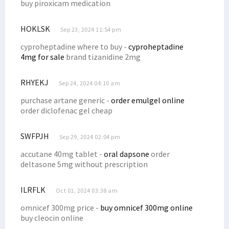
buy piroxicam medication
Filep Pertanyakan Kinerja Aparat Soal Tambang Ilegal di Manokwari
DPR RI Targetkan 3 RUU DOB Papua Disahkan Juni 2022
HOKLSK
Sep 23, 2024 11:54 pm
Posramil di Maybrat Diserang, Pelaku Bersenjata Tajam
cyproheptadine where to buy -
cyproheptadine
Pakar Telematika & Kominfo Respons Foto Viral Anies dengan Koteka
4mg for sale
brand tizanidine 2mg
Sopir Truk yang Hilang Ditemukan Tewas dengan Luka Tembak
RHYEKJ
Sep 24, 2024 04:10 am
Adik Anggota DPRD Sarolangun Diduga Terlibat PETI di Manokwari
purchase artane generic -
order emulgel online
Indonesia Respons Kegiatan Anggota Parlemen Eropa Terkait Papua
order diclofenac gel cheap
Persija Rekrut Top Skorer PON Ricky Cawor, Isi Posisi Penyerang
DAP Rilis Pernyataan Soal DOB Hingga Komisaris Tinggi HAM PBB
SWFPJH
Sep 29, 2024 02:04 pm
Mahfud MD Blak-blakan Soal Pencucian Uang dan Korupsi di Papua
accutane 40mg tablet -
oral dapsone
order
Blokade Jalan, Warga Desak 4 Distrik Dikembalikan ke Manokwari
deltasone 5mg without prescription
Filep: Pemerintah Perlu Audit SKK Migas dan BP Tangguh di Bintuni
ILRFLK
Oct 01, 2024 03:38 am
Filep Minta Mendagri Tinjau Ulang Surat Edaran Terkait Mutasi ASN
omnicef 300mg price -
buy omnicef 300mg online
Senator Filep Uraikan Dasar Hukum dan Konsep CSR Konteks Papua
buy cleocin online
Filep Sayangkan Indonesia Batal Jadi Host Piala Dunia U-20