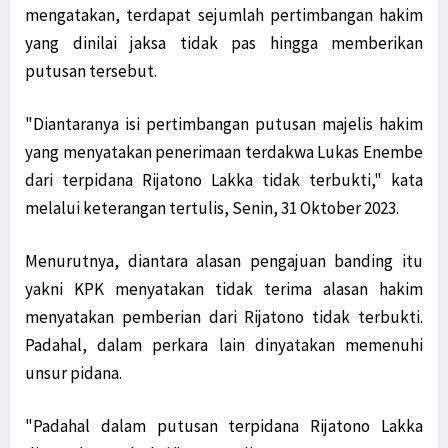
mengatakan, terdapat sejumlah pertimbangan hakim
Marius: Instruksi Ketua Aktivitas STIH Manokwari Ikuti Prokes
yang dinilai jaksa tidak pas hingga memberikan
Pernyataan Mensos Risma Dinilai Provokatif bagi Rakyat Papua
putusan tersebut.
Senator Filep Harap RUU Otsus Akomodir Pembentukan Parpol Lokal
3 Pelaku Pencurian di Sebuah Hotel di Manokwari Diamankan Polisi
"Diantaranya isi pertimbangan putusan majelis hakim
Warga di Tambrauw Takut Divaksin, Sosialisasi Perlu Digencarkan
yang menyatakan penerimaan terdakwa Lukas Enembe
Kabupaten Jayawijaya Hingga Kini Belum Miliki alat PCR Covid-19
dari terpidana Rijatono Lakka tidak terbukti," kata
melalui keterangan tertulis, Senin, 31 Oktober 2023.
10 Varian Delta Virus Corona Berasal dari Kabupaten Teluk Bintuni
Golkar Serahkan 2 Nama Cawagub ke Koalisi Papua Bangkit Jilid 2
Menurutnya, diantara alasan pengajuan banding itu
Jalan Trans Papua Barat ke Windesi Butuh Perhatian Pemerintah
yakni KPK menyatakan tidak terima alasan hakim
Senator Filep Diskusi Bersama Warga Jemaat GKI Kanaan Sabon
menyatakan pemberian dari Rijatono tidak terbukti.
Usai Mimika Barat, Polisi Usut Kasus BST Alama & Mimika Tengah
Padahal, dalam perkara lain dinyatakan memenuhi
KAWAL PB-LBH STIH Manokwari Proses Hukum Penabrak Terumbu Karang
unsur pidana.
Kepala Lapas Manokwari: Napi yang Kabur Sudah Ditemui Keluarga
Kabar Napi Kabur dari Lapas Manokwari Tewas Tertembak Hanya Hoaks
"Padahal dalam putusan terpidana Rijatono Lakka
Koalisi Papua Bangkit Jilid 2 Belum Putuskan 2 Nama untuk Cawagub