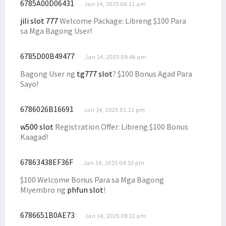
6785A00D06431
Jan 14, 2025 06:21 am
jili slot 777
Welcome Package: Libreng $100 Para
sa Mga Bagong User!
6785D00B49477
Jan 14, 2025 09:46 am
Bagong User ng
tg777 slot
? $100 Bonus Agad Para
Sayo!
6786026B16691
Jan 14, 2025 01:21 pm
w500 slot
Registration Offer: Libreng $100 Bonus
Kaagad!
67863438EF36F
Jan 14, 2025 04:53 pm
$100 Welcome Bonus Para sa Mga Bagong
Miyembro ng
phfun slot
!
6786651B0AE73
Jan 14, 2025 08:22 pm