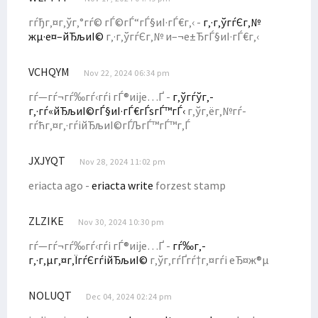
Kejari Selidiki Kasus Dugaan Korupsi Dana Hibah di Teluk Bintuni
гѓђг‚¤г‚ўг‚°гѓ© гЃ©гЃ“гЃ§иІ·гЃ€г‚‹ -
г‚·г‚ўгѓЄг‚№
жµ·е¤–йЂљиІ©
г‚·г‚ўгѓЄг‚№ и–¬е±ЂгЃ§иІ·гЃ€г‚‹
Filep Wamafma Lakukan Edukasi Politik Sosok Dominggus Mandacan
Maksimalkan Dana Otsus, Senator Filep Sarankan Ini ke Pemda
VCHQYM
Nov 22, 2024 06:34 pm
Kepala LP2BH STIH Soroti Tajam 10 Program Prioritas Pj Gubernur
гѓ—гѓ¬гѓ‰гѓ‹гѓі гЃ®иіје…Ґ -
г‚ўгѓўг‚­
Kunjungi Minyambouw, Filep Wamafma Terima Aspirasi Jalan Rusak
г‚·гѓ«йЂљиІ©гЃ§иІ·гЃ€гЃѕгЃ™гЃ‹
г‚ўг‚ёг‚№гѓ­
гѓћг‚¤г‚·гѓійЂљиІ©гЃЉгЃ™гЃ™г‚Ѓ
Program KKN Berakhir, Filep Wamafma Apresiasi Mahasiswa STIH
Filep Wamafma Terima Aspirasi Masyarakat Adat Papua di Jakarta
JXJYQT
Nov 28, 2024 11:02 pm
Kirim Delegasi Mahasiswa ke Malaysia, Ini Pesan Dr. Filep Wamafma
eriacta ago -
eriacta write
forzest stamp
Serap Aspirasi, Filep Wamafma Berdiskusi dengan Petani Kendal
Isu Papua Tak Lagi Disinggung di Sidang PBB, Ini Kata Kemlu
ZLZIKE
Nov 30, 2024 10:30 pm
Terima PP STN, Filep Bantu Advokasi Masalah Petani di Jambi
гѓ—гѓ¬гѓ‰гѓ‹гѓі гЃ®иіје…Ґ -
гѓ‰г‚­
Filep Wamafma Usulkan Upaya Penyelesaian Tangani Konflik Agraria
г‚·г‚µг‚¤г‚ЇгѓЄгѓійЂљиІ©
г‚ўг‚­гѓҐгѓ†г‚¤гѓі еЂ¤ж®µ
Filep Soroti Lunturnya Fungsi Pengayom Polri di Konflik Agraria
NOLUQT
Kasus Illegal Logging di Teluk Bintuni Libatkan Oknum ASN
Dec 04, 2024 02:24 pm
Singgung Soal Akreditasi, LLDIKTI: Kualitas PTN-PTS Tak Berbeda