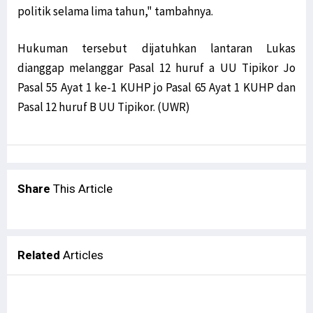
LaNyalla: Utusan Golongan dan DPD RI Secara Substansi Sama
politik selama lima tahun," tambahnya.
Filep Wamafma Uraikan Perancangan Analisa Kontrak pada PKPA
Temui AirAsia, Bupati Ajukan Rute Penerbangan ke Bandara Utarom
Hukuman tersebut dijatuhkan lantaran Lukas
STIH Manokwari Papua Barat Teken MoU bersama LSP HKI Jakarta
dianggap melanggar Pasal 12 huruf a UU Tipikor Jo
Robert Apresiasi Pendidikan Advokat oleh STIH Manokwari & Peradi
Pasal 55 Ayat 1 ke-1 KUHP jo Pasal 65 Ayat 1 KUHP dan
Pasal 12 huruf B UU Tipikor. (UWR)
LSM Minta KPK Periksa Eks Bupati Supiori Soal Dana Sekolah Pilot
STIH Manokwari Terapkan Absensi Digital bagi Pegawai dan Staf
Bantah OPM Tembak 17 Aparat, Polisi Pastikan Semua Aparat Selamat
Prihatin Anak-Anak Jadi Korban, Theo Hesegem Surati Presiden
Share
This Article
Pekan Literasi Digital Dorong Kreativitas Masyarakat Adat Saireri
Tutup DLA, Filep Harap Percepatan Digitalisasi 4 Sektor Terwujud
Tak Ragu ‘Potong Kepala’, Kapolri Copot 7 Pejabat Polisi
Satgas Nemangkawi Tangkap 1 Anggota KKB di Dekai Papua
Related
Articles
Mahfud MD Sebut OPM Manfaatkan Momen Presiden Hadiri KTT G20
Smelter Gresik Diprotes Warga Papua, Ini Respons Presdir Freeport