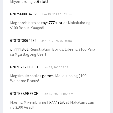
Miyembro ng
cc6 slot
!
67875680C4782
Jan 15, 2025 01:32 pm
Magparehistro sa
taya777 slot
at Makakuha ng
$100 Bonus Kaagad!
6787873064272
Jan 15, 2025 05:00 pm
ph444 slot
Registration Bonus: Libreng $100 Para
sa Mga Bagong User!
6787B7F7EBE13
Jan 15, 2025 08:28 pm
Magsimula sa
slot games
: Makakuha ng $100
Welcome Bonus!
6787E7B9BF3CF
Jan 15, 2025 11:52 pm
Maging Miyembro ng
fb777 slot
at Makatanggap
ng $100 Agad!