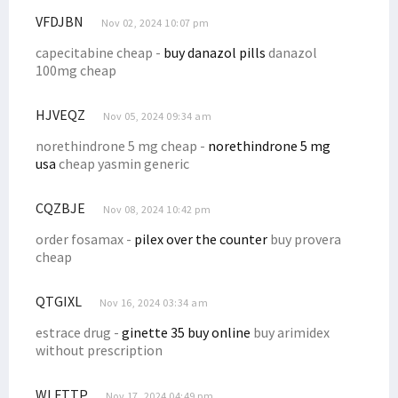
VFDJBN
Kepala LLDIKTI Wilayah Papua Sebut STIH Manokwari Aman dari Monev
Nov 02, 2024 10:07 pm
Perpres RIPP Muat 6 Strategi, Papua Barat Siapkan Pergub DPRK
capecitabine cheap -
buy danazol pills
danazol
100mg cheap
Dr. Yohana Minta Mahasiswa STIH Pahami Adat Saat di Lokasi KKN
Penyaluran Dana Otsus 2023 di Papua Barat Capai Rp 1,034 Triliun
HJVEQZ
Nov 05, 2024 09:34 am
80 Persen Formasi CASN 2023 untuk Honorer, Ini Rinciannya
norethindrone 5 mg cheap -
norethindrone 5 mg
BP Tangguh Klaim Keberhasilan CSR, Senator Filep: Cobalah Jujur!
usa
cheap yasmin generic
Filep Wamafma Beri Beasiswa Perpuluhan Putra Arfak di STIH Prafi
CQZBJE
Simak Uraian Dasar Hukum Hak Masyarakat Adat Atas CSR Migas
Nov 08, 2024 10:42 pm
Sesepuh STIH Manokwari Ajak Maba Selesaikan Kuliah Tepat Waktu
order fosamax -
pilex over the counter
buy provera
cheap
Seleksi CASN 2023 Usulan BKN September 2023, Simak Selengkapnya!
KPU Umumkan DCS DPD RI Papua Barat, Filep Wamafma Nomor 3!
QTGIXL
Nov 16, 2024 03:34 am
Dr. Filep Sampaikan Persoalan CSR BP Tangguh ke Ketua MPR RI
estrace drug -
ginette 35 buy online
buy arimidex
Delegasi RI Walk Out Saat Benny Wenda Hendak Pidato di Forum MSG
without prescription
Pengadilan Tinggi Papua Barat Teken MoU dengan STIH Manokwari
WLFTTP
Ini Keputusan MSG Soal Pengajuan ULMWP Sebagai Anggota Penuh
Nov 17, 2024 04:49 pm