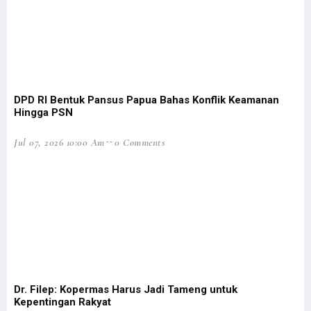
Tingkat Kriminalitas Papua Barat Tertinggi Nasional Selama 2020
Filep Wamafma Dampingi Gubernur Resmikan GKI Bahtera Pasirido
SMP Serambakon Luluh Lantak, 1 KKB Diringkus di Gunung Impura
Jalan Pegaf Tak Juga Dianggarkan, Filep Minta Jokowi Tepati Janji
Baku Tembak dengan Aparat, KKB Bakar SMP N Serambakon
DPD RI Bentuk Pansus Papua Bahas Konflik Keamanan
Dokumen Diserahkan, DOB Provinsi Papua Selatan Dibahas Awal 2022
Hingga PSN
Ikatan Kelurga Teluk Elpaputih Gelar Syukuran Natal di Manokwari
Jul 07, 2026 10:00 Am
0 Comments
Kemenangan Bupati Johny Cabut Izin Sawit Masuk 5 Kemenangan Dunia
STIH Manokwari Lepas 42 Calon Wisudawan
Opsi Penggalangan Intelijen Redam Konflik Bersenjata di Papua
Filep Minta Pemda Perkuat Mitigasi Bencana di Pesisir Rufei
Peringatan HAM Sedunia, Presiden Jokowi Singgung Kasus Paniai
Tingkat Kriminalitas Papua Barat Tertinggi Nasional Selama 2020
Masyarakat Papua Laporkan Proyek Mangkrak Miliaran Rupiah ke KPK
Dr. Filep: Kopermas Harus Jadi Tameng untuk
Kasat Reskrim Tertembak oleh OTK Saat Ricuh di Mansel
Kepentingan Rakyat