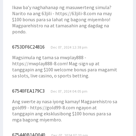
Filep Wamafma Gelar Kampanye Terbatas di Oransbari Mansel
Ikaw ba’y naghahanap ng masuwerteng simula?
Kampanye Terbatas di Oransbari, Ini Komitmen Filep Wamafma
Narito na ang 63jili - https://63jili-8.com na may
$100 bonus para sa lahat ng bagong miyembro!
Keluarga Kamasan Mansel Dukung Filep Wamafma Maju DPD RI
Magparehistro na at tamasahin ang dagdag na
Masyarakat Nenei Nyatakan Dukungan untuk Filep Wamafma
pondo.
Pemuda Desai dan Warga Prafi Antusias Dukung Filep Wamafma
6753DF6C24816
Filep Terima Keluhan Dana Otsus dari Warga Nenei, Isim dan Tahota
Dec 07, 2024 12:38 pm
Jetty Babo Ambruk, Senator Filep: Segera Investigasi!
Magsimula ng tama sa mwplay888 -
https://mwplay888-8.com! Mag-sign up at
Sapa Warga di Kompleks Sanggeng, Filep Wamafma Tekankan Hal Ini
tanggapin ang $100 welcome bonus para magamit
Puncak DN ke-49, STIH Rilis Film Edukasi Berjudul 'Gratifikasi'
sa slots, live casino, o sports betting.
Pimpinan Komite I DPD RI Hadiri Konsultasi Publik RPJPD PB
67540FEA179C3
Dec 07, 2024 04:05 pm
Simak 9 Poin Strategis Asosiasi Gubernur untuk Tanah Papua
Ang swerte ay nasa iyong kamay! Magparehistro sa
Prihatin Pasien Emergensi Tak Ada Dokter, Filep Tekankan Hal Ini
gold99 - https://gold99-8.com ngayon at
Simak Pandangan Filep Wamafma Atas RUU Pengeloaan Ruang Udara
tanggapin ang eksklusibong $100 bonus para sa
mga bagong miyembro.
Pj. Gubernur: Ada 8 Kursi DPRK Manokwari, Ingat Juga Suku Saireri
DPD Minta Kejagung Pertegas Penanganan Money Politic di Pilkada
675440B1AD040
Dec 07, 2024 07:33 pm