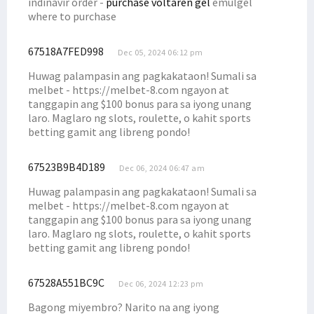
indinavir order -
purchase voltaren gel
emulgel
where to purchase
Dana Otsus Sudah Disalurkan, Filep Tegaskan Hal Ini ke Pemda
Senator Filep Dorong Afirmasi Otsus Perhatikan Kesejahteraan Guru
67518A7FED998
Dec 05, 2024 06:12 pm
Soroti Statement Bahlil, Filep Wamafma Tegaskan Hal Ini!
Huwag palampasin ang pagkakataon! Sumali sa
Wakil Ketua LPSK Temui Dr. Filep Wamafma di STIH Manokwari
melbet - https://melbet-8.com ngayon at
tanggapin ang $100 bonus para sa iyong unang
Majelis Hakim Tipikor Jatuhkan Vonis Terhadap Lukas Enembe
laro. Maglaro ng slots, roulette, o kahit sports
Papua Barat Alokasikan Dana Bantuan Pendidikan Afirmasi Rp35 M
betting gamit ang libreng pondo!
Filep Dorong Pemda Realisasikan Otsus Bagi Perguruan Tinggi
67523B9B4D189
Pemprov Papua Barat Kaji Kompensasi Karbon Bagi Masyarakat Adat
Dec 06, 2024 06:47 am
Filep Ajak Masyarakat Jaga Pulau Mansinam Bebas dari Sampah
Huwag palampasin ang pagkakataon! Sumali sa
melbet - https://melbet-8.com ngayon at
Polemik Penunjukan Pj Gubernur Papua Barat, Permendagri Dikritik
tanggapin ang $100 bonus para sa iyong unang
Di Raker PURT DPD RI, Filep Sampaikan ini ke Pemerintah Provinsi
laro. Maglaro ng slots, roulette, o kahit sports
betting gamit ang libreng pondo!
KPK Resmi Ajukan Banding Atas Vonis Lukas Enembe, Ini Alasannya
Ini Catatan Senator Filep Wamafma Soal Polemik MK
67528A551BC9C
Dec 06, 2024 12:23 pm
Filep: Perjuangan Kenaikan DBH Migas Kontribusi untuk OAP
Bagong miyembro? Narito na ang iyong