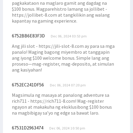
Bertemu Mendes PDTT, Senator Filep Usulkan Sejumlah Poin Penting
pagkakataon na maglaro gamit ang dagdag na
$100 bonus. Magparehistro lamang sa jollibet -
Simak Poin Usulan Filep Wamafma Saat Raker dengan Menpan RB
https://jollibet-8.com at tangkilikin ang walang
Simak 3 Perubahan Penting Bagi Sektor Pendidikan pada UU Otsus
kapantay na gaming experience.
Senator Filep Tanggapi Polemik Ketua KPK Firli Bahuri
6752BB6E83F3D
Nilainya Fantastis, Ini Perjuangan 10 % DBH Migas Masyarakat Adat
Dec 06, 2024 03:53 pm
Filep Sampaikan 4 Hal Soal Penegakan Hukum ke Jaksa Agung
Ang jili slot - https://jili-slot-8.com ay para sa mga
panalo! Maging bagong miyembro at tanggapin
Filep: Perjuangan Pendidikan Gratis untuk Masa Depan OAP
ang iyong $100 welcome bonus. Simple lang ang
Presiden Jokowi Paparkan Sektor Prioritas Investasi Indonesia
proseso—mag-register, mag-deposito, at simulan
ang kasiyahan!
Filep Minta Seleksi Pimpinan KPK-BPK Tak Lewat Mekanisme Politik
Filep Dorong Pelibatan Aktif Masyarakat Adat dalam Investasi
6752EC241DF56
Dec 06, 2024 07:20 pm
Disdukcapil Sosialisasikan Layanan Sistem IKD di STIH Manokwari
Magsimula ng masaya at panalong adventure sa
Diinisiasi Senator Filep, Ini Poin Perubahan Otsus Soal Kesehatan
rich711 - https://rich711-8.com! Mag-register
ngayon at makakuha ng eksklusibong $100 bonus
Filep Wamafma Inisiasi Penambahan Perwakilan OAP di DPRK
na magbibigay sa’yo ng edge sa bawat laro.
Filep Wamafma Adakan Lomba Solo Antar Pemuda Gereja di Mansel
Filep Wamafma Buka Pertandingan Gawang Mini STIH Manokwari
67531D2963474
Dec 06, 2024 10:50 pm