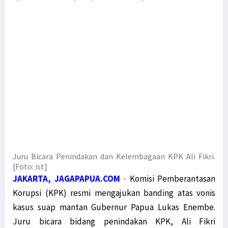
Bupati Pegaf Sampaikan Masalah Dana Otsus kepada Filep Wamafma
Filep Serahkan Buku Karyanya untuk Bupati Pegaf & Billy Mambrasar
Filep Wamafma Bantu Warga Kampung Anggi Gida dengan Bama
Menko Polhukam Paparkan 2 Jenis Kebijakan Pemerintah untuk Papua
Mahfud MD: Kami Buru Teroris, Bukan Sembarang Orang Papua
Dialog Damai untuk Penyelesaian Pelanggaran HAM di Papua
Gelar Jumpa Pers Muprov, Ini 4 Calon Ketua KADIN Papua
Polda Papua Barat: Seruan Aksi Tolak Otsus Jilid II Tidak Benar
Komnas HAM: Hentikan Pasokan Senjata dan Amunisi ke KBB
Dewan Adat Papua Ajak Pemerintah Dialog Terbuka Bahas UU Otsus
Juru Bicara Penindakan dan Kelembagaan KPK Ali Fikri.
MRP dan MRPB Ajukan Sengketa Kewenangan Lembaga kepada MK
[Foto: ist]
JAKARTA, JAGAPAPUA.COM
-
Komisi Pemberantasan
Miris, Anak-Anak Usia Sekolah di Hutan Kampung Obo Tak Bersekolah
Korupsi (KPK) resmi mengajukan banding atas vonis
Pemerintah Pahami Aspirasi Revisi UU Otsus Tak Hanya 2 Pasal
kasus suap mantan Gubernur Papua Lukas Enembe.
Simak Masukan Timja Otsus DPD RI terhadap Draft RUU Otsus Papua
Juru bicara bidang penindakan KPK, Ali Fikri
Timja Otsus DPD RI Harap RUU Otsus Pastikan Perubahan Substansial