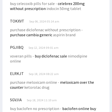
buy celecoxib pills for sale -
celebrex 200mg
Senator Filep Harap Masyarakat Waspadai Isu SARA Jelang Pemilu
without prescription
indocin 50mg tablet
Gubernur Lukas Undang Presiden Putin ke Papua, Ini yang Dibahas
Anggota Baleg DPR RI Usulkan RUU Provinsi Kepulauan Papua Utara
TOKXVT
Sep 06, 2024 05:14 am
Lagi, Satu Anggota Koramil Yalimo Gugur Ditembak KKB
purchase diclofenac without prescription -
Aksi Damai Penolakan DOB di Nabire Berujung Ricuh
purchase cambia generic
aspirin brand
Ini Sikap Senator Filep Tentang Pemekaran Papua
PGJIBQ
Sep 12, 2024 09:01 am
Haris Tahir: Desa Digital Optimalkan Potensi Ekonomi Pedesaan
voveran pills -
buy diclofenac sale
nimodipine
Ketua Tim Pemekaran Papua Barat Daya Mengundurkan Diri
online
Kejagung Tetapkan Satu Tersangka dari TNI pada Kasus Paniai
Paripurna Setujui 3 RUU DOB Papua Jadi Inisiatif DPR, PD Menolak
ELRKJT
Sep 18, 2024 08:22 am
Pemekaran Papua Jadi Program Strategis, Pemilu Diminta Efisien
purchase meloxicam online -
meloxicam over the
Gubernur dan Kapolda Resmikan Pura Milik Polda Papua Barat
counter
ketorolac drug
RUU Pemekaran Diminta Dibatalkan Hingga Respons Para Tokoh Papua
SGVJIA
Sep 18, 2024 11:10 am
Majelis Rakyat Papua Temui Menko Polhukam, Ini yang Dibahas
buy baclofen no prescription -
baclofen online buy
Kapolda Koordinasi dengan Bareskrim Soal Tambang Ilegal Manokwari