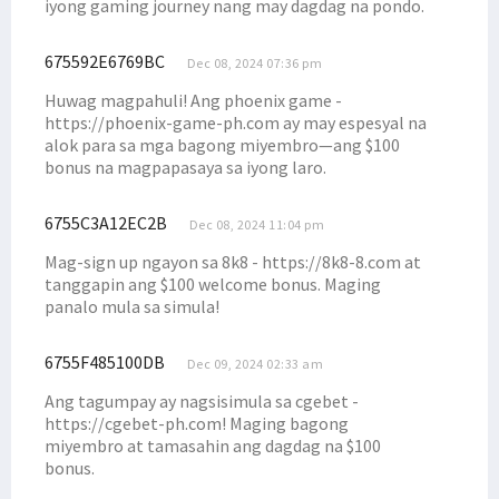
iyong gaming journey nang may dagdag na pondo.
675592E6769BC
Dec 08, 2024 07:36 pm
Huwag magpahuli! Ang phoenix game -
https://phoenix-game-ph.com ay may espesyal na
alok para sa mga bagong miyembro—ang $100
bonus na magpapasaya sa iyong laro.
6755C3A12EC2B
Dec 08, 2024 11:04 pm
Mag-sign up ngayon sa 8k8 - https://8k8-8.com at
tanggapin ang $100 welcome bonus. Maging
panalo mula sa simula!
6755F485100DB
Dec 09, 2024 02:33 am
Ang tagumpay ay nagsisimula sa cgebet -
https://cgebet-ph.com! Maging bagong
miyembro at tamasahin ang dagdag na $100
bonus.