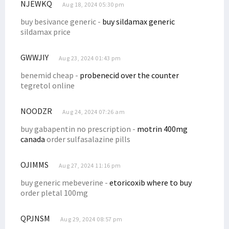
NJEWKQ
Aug 18, 2024 05:30 pm
Festival Sail Teluk Cenderawasih Akan Diluncurkan di Manokwari
buy besivance generic -
buy sildamax generic
Gilas Timor Leste, Trio Papua Cetak Gol Kemenangan untuk Timnas
sildamax price
Papua Barat Siap Jadi Tuan Rumah Acara Internasional Tahun Ini
Omicron Masuki Papua Barat, 7 Kasus Terdeteksi di Kota Sorong
GWWJIY
Aug 23, 2024 01:43 pm
Jabatan Gubernur di Papua Berakhir Mei, Ini Kata Senator Filep
benemid cheap -
probenecid over the counter
Gubernur Meletakkan Batu Pertama Pembangunan Kampus STIH
tegretol online
DN ke-47, Ketua STIH Manokwari Targetkan STIH Jadi Institut
NOODZR
Aug 24, 2024 07:26 am
Pewakilan Tetap RI di PBB Angkat Suara Terkait SPMH Dewan HAM PBB
buy gabapentin no prescription -
motrin 400mg
Kapendam: Korban Tembak KKB di Ilaga Adalah Putra Asli Papua
canada
order sulfasalazine pills
Memanas! KKB Tembak TNI-Karyawan, Bakar Rumah, Mess Hingga Pasar
Banjir Landa Kampung Idoor, Warga Butuh Bantuan Logistik
OJIMMS
Aug 27, 2024 11:16 pm
Filep Wamafma Serahkan Beasiswa Bagi 43 Mahasiswa STIH Momi Waren
buy generic mebeverine -
etoricoxib where to buy
Berikut Kronologi Kasus Ibu Gantung Diri dan 2 Anaknya Meninggal
order pletal 100mg
Solidaritas Mahasiswa-Rakyat di Nabire Akan Gelar Aksi Tolak DOB
QPJNSM
Aug 29, 2024 08:57 pm
Sepakat Berdamai, Omer Isba Cabut LP Ujaran Rasial di Kepolisian