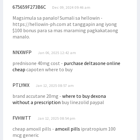
675659F273B6C
Dec 09, 2024 09:46 am
Magsimula sa panalo! Sumali sa hellowin -
https://hellowin-ph.com at tanggapin ang iyong
$100 bonus para sa mas maraming pagkakataong
manalo.
NNXWFP
Jan 06, 2025 12:42 am
prednisone 40mg cost -
purchase deltasone online
cheap
capoten where to buy
PTLYMX
Jan 12, 2025 08:57 am
brand accutane 20mg -
where to buy dexona
without a prescription
buy linezolid paypal
FVHWTT
Jan 12, 2025 08:54 pm
cheap amoxil pills -
amoxil pills
ipratropium 100
mcg generic