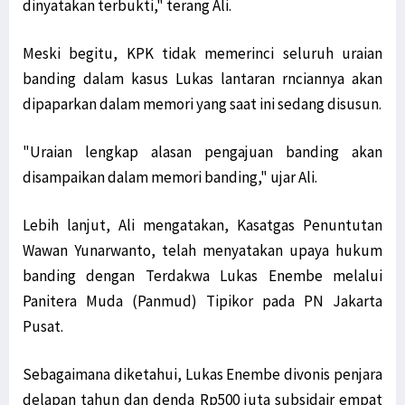
dinyatakan terbukti," terang Ali.
Jabat Waka I Komite I DPD RI, Filep: Kawal Peraturan Pemerintah!
Meski begitu, KPK tidak memerinci seluruh uraian
Warga Mokwam Cegat Pangdam Kasuari saat Touring Merah Putih
banding dalam kasus Lukas lantaran rnciannya akan
Unik! Ini Cara Warga Syou Kibarkan Merah Putih di Tengah Hutan
dipaparkan dalam memori yang saat ini sedang disusun.
Senator Filep Desak Pemerintah Selesaikan Masalah TKBM Manokwari
Filep: HUT RI Momentum Pemerintah Perbarui Komitmen Bangun Papua
"Uraian lengkap alasan pengajuan banding akan
SD YPK Serito Rusak, Filep Pertanyakan Kontribusi LNG Tangguh
disampaikan dalam memori banding," ujar Ali.
Polisi: Pimpinan KNPB Silas Ki Dalang Penyerangan Posramil Kisor
Presiden Jokowi: Siapkan Transisi dari Pandemi ke Endemi
Lebih lanjut, Ali mengatakan, Kasatgas Penuntutan
Polda Papua Barat Rilis 17 DPO KNPB Penyerang Posramil Kisor
Wawan Yunarwanto, telah menyatakan upaya hukum
TPNPB Klaim Kuasai Jalan Sorong-Tambrauw-Manokwari
banding dengan Terdakwa Lukas Enembe melalui
Filep: Kayu Log Sorong Dibawa Kabur, Hukum Berat Oknum Terlibat!
Panitera Muda (Panmud) Tipikor pada PN Jakarta
Luar Biasa! Kontingen Papua Raih 4 Medali Emas Cabor Sepatu Roda
Pusat.
Serang RI Soal HAM di Papua, Diplomat Minta Vanuatu ‘Buka Mata’
Sebagaimana diketahui, Lukas Enembe divonis penjara
TPNPB-OPM Ngalum Kupel Akui Serangan di Kiwirok, 1 Brimob Tewas
delapan tahun dan denda Rp500 juta subsidair empat