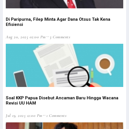
Analisis BMKG Jelaskan Penyebab Bencana Banjir di Jayapura
6 Fakta Menarik Filep Wamafma, Nomor 2 Bisa Jadi Inspirasi
Di Paripurna, Filep Minta Agar Dana Otsus Tak Kena
Luar Biasa! Pemain Asli Papua Ini Akan Berlaga di Liga Eropa
Efisiensi
Mantan Pejabat Pemprov Papua Gugat Jokowi ke PTUN Jakarta
BMKG Ingatkan Curah Hujan Ekstrem Papua-Papua Barat 14-17 Januari
Aug 20, 2025 02:00 Pm
3 Comments
Banjir Jayapura, Filep Soroti Faktor Lingkungan & Pengawasan RTRW
Fientje Suebu Dubes Perempuan Pertama Papua untuk Selandia Baru
Polri: OAP Jadi Sasaran Pembinaan Operasi Damai Cartenz 2022
Senator Filep Kritisi Penyebutan OAP Target Pembinaan Cartenz
TPNPB-OPM Tanggapi Perubahan Nama Operasi Jadi Damai Cartenz
LPP Kutuk Keras Pernyataan Oknum Tokoh Adat Soal Plt Gubernur
Gelar Konpers, NasDem Umumkan Calon Tunggal Cagub Pabar 2024
Soal KKP Papua Disebut Ancaman Baru Hingga Wacana
Revisi UU HAM
Mangkok Tua Peninggalan Belanda di Idoor Terjaga Baik Hingga Kini
Jemaat Gereja Idoor Harap Rumah Pastori Dibangun Agar Layak Huni
Jul 19, 2025 12:00 Pm
1 Comments
DPR RI Bentuk Panja Penyusunan RUU Pemekaran Provinsi di Papua