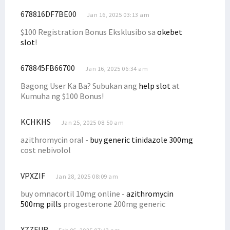
678816DF7BE00
Jan 16, 2025 03:13 am
$100 Registration Bonus Eksklusibo sa
okebet
slot
!
678845FB66700
Jan 16, 2025 06:34 am
Bagong User Ka Ba? Subukan ang
help slot
at
Kumuha ng $100 Bonus!
KCHKHS
Jan 25, 2025 08:50 am
azithromycin oral -
buy generic tinidazole 300mg
cost nebivolol
VPXZIF
Jan 28, 2025 08:09 am
buy omnacortil 10mg online -
azithromycin
500mg pills
progesterone 200mg generic
XZZFUR