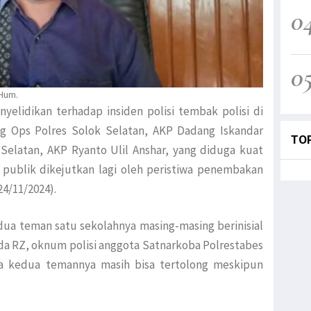
0
0
MHum.
nyelidikan terhadap insiden polisi tembak polisi di
ag Ops Polres Solok Selatan, AKP Dadang Iskandar
TO
Selatan, AKP Ryanto Ulil Anshar, yang diduga kuat
i publik dikejutkan lagi oleh peristiwa penembakan
24/11/2024).
an dua teman satu sekolahnya masing-masing berinisial
pda RZ, oknum polisi anggota Satnarkoba Polrestabes
a kedua temannya masih bisa tertolong meskipun