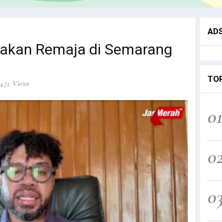
AD
akan Remaja di Semarang
TO
1472 Views
0
0
0