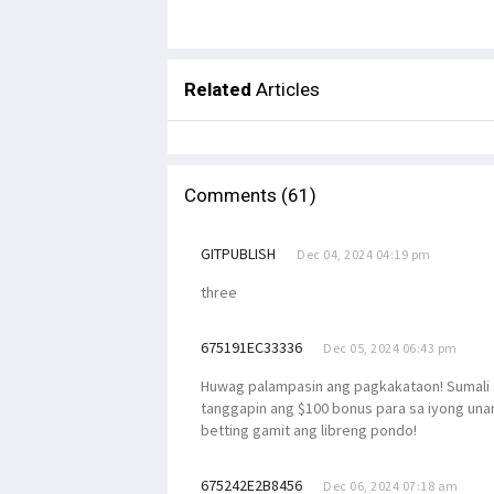
Related
Articles
Comments (61)
GITPUBLISH
Dec 04, 2024 04:19 pm
three
675191EC33336
Dec 05, 2024 06:43 pm
Huwag palampasin ang pagkakataon! Sumali s
tanggapin ang $100 bonus para sa iyong unang
betting gamit ang libreng pondo!
675242E2B8456
Dec 06, 2024 07:18 am