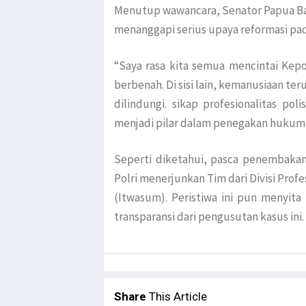
Menutup wawancara, Senator Papua Bar
menanggapi serius upaya reformasi pad
“Saya rasa kita semua mencintai Kepol
berbenah. Di sisi lain, kemanusiaan t
dilindungi. sikap profesionalitas po
menjadi pilar dalam penegakan hukum,
Seperti diketahui, pasca penembaka
Polri menerjunkan Tim dari Divisi Pr
(Itwasum). Peristiwa ini pun menyita
transparansi dari pengusutan kasus ini.
Share
This Article