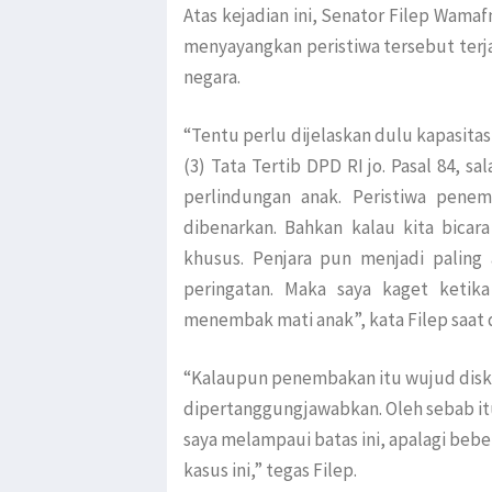
Atas kejadian ini, Senator Filep Wamaf
menyayangkan peristiwa tersebut terja
negara.
“Tentu perlu dijelaskan dulu kapasitas
(3) Tata Tertib DPD RI jo. Pasal 84, 
perlindungan anak. Peristiwa pene
dibenarkan. Bahkan kalau kita bicar
khusus. Penjara pun menjadi paling
peringatan. Maka saya kaget ketik
menembak mati anak”, kata Filep saat 
“Kalaupun penembakan itu wujud diskre
dipertanggungjawabkan. Oleh sebab it
saya melampaui batas ini, apalagi be
kasus ini,” tegas Filep.