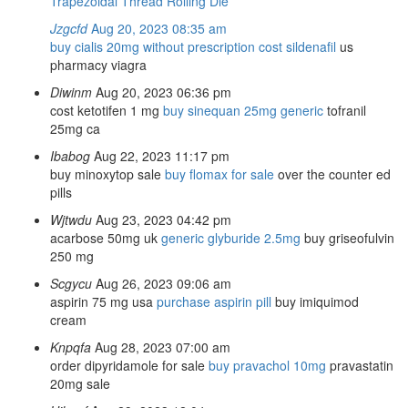
Trapezoidal Thread Rolling Die
Jzgcfd
Aug 20, 2023 08:35 am
buy cialis 20mg without prescription
cost sildenafil
us
pharmacy viagra
Diwinm
Aug 20, 2023 06:36 pm
cost ketotifen 1 mg
buy sinequan 25mg generic
tofranil
25mg ca
Ibabog
Aug 22, 2023 11:17 pm
buy minoxytop sale
buy flomax for sale
over the counter ed
pills
Wjtwdu
Aug 23, 2023 04:42 pm
acarbose 50mg uk
generic glyburide 2.5mg
buy griseofulvin
250 mg
Scgycu
Aug 26, 2023 09:06 am
aspirin 75 mg usa
purchase aspirin pill
buy imiquimod
cream
Knpqfa
Aug 28, 2023 07:00 am
order dipyridamole for sale
buy pravachol 10mg
pravastatin
20mg sale