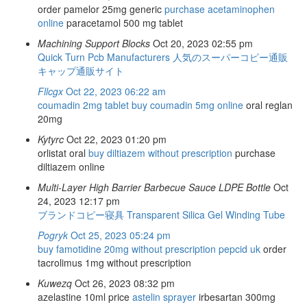
order pamelor 25mg generic
purchase acetaminophen
online
paracetamol 500 mg tablet
Machining Support Blocks
Oct 20, 2023 02:55 pm
Quick Turn Pcb Manufacturers
人気のスーパーコピー通販
キャップ通販サイト
Fllcgx
Oct 22, 2023 06:22 am
coumadin 2mg tablet
buy coumadin 5mg online
oral reglan
20mg
Kytyrc
Oct 22, 2023 01:20 pm
orlistat oral
buy diltiazem without prescription
purchase
diltiazem online
Multi-Layer High Barrier Barbecue Sauce LDPE Bottle
Oct
24, 2023 12:17 pm
ブランドコピー寝具
Transparent Silica Gel Winding Tube
Pogryk
Oct 25, 2023 05:24 pm
buy famotidine 20mg without prescription
pepcid uk
order
tacrolimus 1mg without prescription
Kuwezq
Oct 26, 2023 08:32 pm
azelastine 10ml price
astelin sprayer
irbesartan 300mg