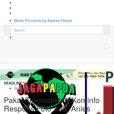
Media Penyambung Aspirasi Rakyat
HEADLINE
NEWS
Seputar Nasional
Pakar Telematika & Kominfo
Respons Foto Viral Anies