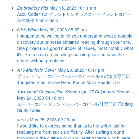
Embroidery Kits
May 15, 2023 10:11 am
Accu Coder 15t
ブランドサングラスコピーブランドコピー
秋冬新作
Embroidery
OFF-White
May 20, 2023 08:57 pm
I happen to be writing to let you understand what a notable
discovery our princess obtained reading through your site.
She picked up a good number of issues, most notably what
it's like to have an amazing coaching heart to have the
others without problems
A15 Manhole Cover
May 23, 2023 10:47 pm
ブランドベルトコピースーパーコピーベルトの激安専門店
Tungsten Steel Screw Head Punch Main Header Die
Torx Head Construction Screw Type 17 Chipboard Screw
May 24, 2023 04:16 pm
スーパーコピーブランドスーパーコピー時計専門店
Folding
Study Table
yeezy
May 25, 2023 02:29 am
I would like to express some thanks to the writer just for
rescuing me from such a difficulty. After surfing around
throughout the online world and getting things which were