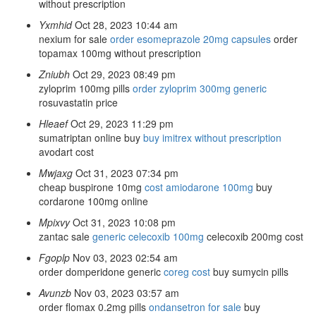
without prescription
Yxmhid
Oct 28, 2023 10:44 am
nexium for sale
order esomeprazole 20mg capsules
order
topamax 100mg without prescription
Zniubh
Oct 29, 2023 08:49 pm
zyloprim 100mg pills
order zyloprim 300mg generic
rosuvastatin price
Hleaef
Oct 29, 2023 11:29 pm
sumatriptan online buy
buy imitrex without prescription
avodart cost
Mwjaxg
Oct 31, 2023 07:34 pm
cheap buspirone 10mg
cost amiodarone 100mg
buy
cordarone 100mg online
Mpixvy
Oct 31, 2023 10:08 pm
zantac sale
generic celecoxib 100mg
celecoxib 200mg cost
Fgoplp
Nov 03, 2023 02:54 am
order domperidone generic
coreg cost
buy sumycin pills
Avunzb
Nov 03, 2023 03:57 am
order flomax 0.2mg pills
ondansetron for sale
buy