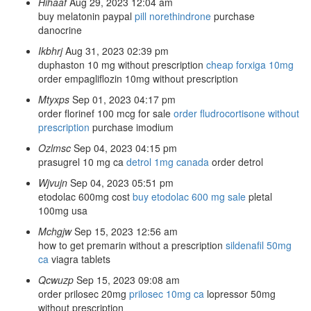
Hihaaf
Aug 29, 2023 12:04 am
buy melatonin paypal
pill norethindrone
purchase
danocrine
Ikbhrj
Aug 31, 2023 02:39 pm
duphaston 10 mg without prescription
cheap forxiga 10mg
order empagliflozin 10mg without prescription
Mtyxps
Sep 01, 2023 04:17 pm
order florinef 100 mcg for sale
order fludrocortisone without
prescription
purchase imodium
Ozlmsc
Sep 04, 2023 04:15 pm
prasugrel 10 mg ca
detrol 1mg canada
order detrol
Wjvujn
Sep 04, 2023 05:51 pm
etodolac 600mg cost
buy etodolac 600 mg sale
pletal
100mg usa
Mchgjw
Sep 15, 2023 12:56 am
how to get premarin without a prescription
sildenafil 50mg
ca
viagra tablets
Qcwuzp
Sep 15, 2023 09:08 am
order prilosec 20mg
prilosec 10mg ca
lopressor 50mg
without prescription