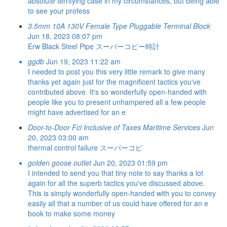
absolute terrifying case in my circumstances, but being able
to see your profess
3.5mm 10A 130V Female Type Pluggable Terminal Block
Jun 18, 2023 08:07 pm
Erw Black Steel Pipe
スーパーコピー時計
ggdb
Jun 19, 2023 11:22 am
I needed to post you this very little remark to give many
thanks yet again just for the magnificent tactics you've
contributed above. It's so wonderfully open-handed with
people like you to present unhampered all a few people
might have advertised for an e
Door-to-Door Fcl Inclusive of Taxes Maritime Services
Jun
20, 2023 03:00 am
thermal control failure
スーパーコピ
golden goose outlet
Jun 20, 2023 01:59 pm
I intended to send you that tiny note to say thanks a lot
again for all the superb tactics you've discussed above.
This is simply wonderfully open-handed with you to convey
easily all that a number of us could have offered for an e
book to make some money