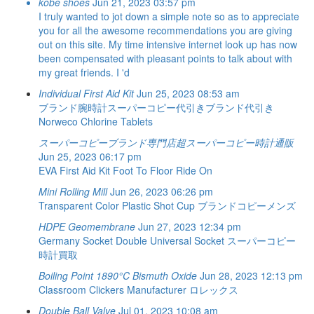
kobe shoes
Jun 21, 2023 03:57 pm
I truly wanted to jot down a simple note so as to appreciate
you for all the awesome recommendations you are giving
out on this site. My time intensive internet look up has now
been compensated with pleasant points to talk about with
my great friends. I 'd
Individual First Aid Kit
Jun 25, 2023 08:53 am
ブランド腕時計スーパーコピー代引きブランド代引き
Norweco Chlorine Tablets
スーパーコピーブランド専門店超スーパーコピー時計通販
Jun 25, 2023 06:17 pm
EVA First Aid Kit
Foot To Floor Ride On
Mini Rolling Mill
Jun 26, 2023 06:26 pm
Transparent Color Plastic Shot Cup
ブランドコピーメンズ
HDPE Geomembrane
Jun 27, 2023 12:34 pm
Germany Socket Double Universal Socket
スーパーコピー
時計買取
Boiling Point 1890°C Bismuth Oxide
Jun 28, 2023 12:13 pm
Classroom Clickers Manufacturer
ロレックス
Double Ball Valve
Jul 01, 2023 10:08 am