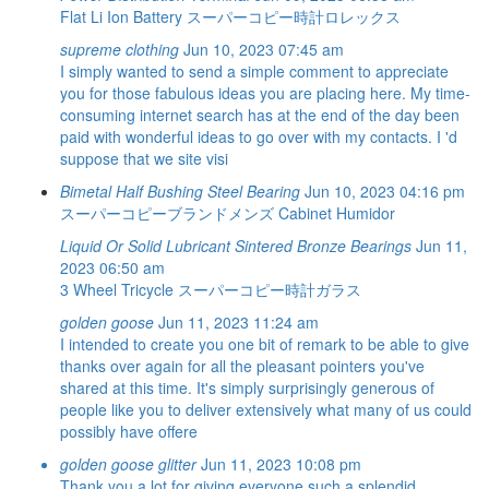
Flat Li Ion Battery
スーパーコピー時計ロレックス
supreme clothing
Jun 10, 2023 07:45 am
I simply wanted to send a simple comment to appreciate
you for those fabulous ideas you are placing here. My time-
consuming internet search has at the end of the day been
paid with wonderful ideas to go over with my contacts. I 'd
suppose that we site visi
Bimetal Half Bushing Steel Bearing
Jun 10, 2023 04:16 pm
スーパーコピーブランドメンズ
Cabinet Humidor
Liquid Or Solid Lubricant Sintered Bronze Bearings
Jun 11,
2023 06:50 am
3 Wheel Tricycle
スーパーコピー時計ガラス
golden goose
Jun 11, 2023 11:24 am
I intended to create you one bit of remark to be able to give
thanks over again for all the pleasant pointers you've
shared at this time. It's simply surprisingly generous of
people like you to deliver extensively what many of us could
possibly have offere
golden goose glitter
Jun 11, 2023 10:08 pm
Thank you a lot for giving everyone such a splendid