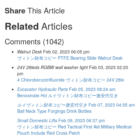
This Article
Share
Related
Articles
Comments (1042)
Walnut Desk
Feb 02, 2023 06:05 pm
ヴィトン財布コピー
PTFE Bearing Slide
Walnut Desk
24V 28leds RGBW wall washer light
Feb 03, 2023 02:20
pm
4 Chlorobenzotrifluoride
ヴィトン財布コピー
24V 28le
Excavator Hydraulic Parts
Feb 05, 2023 08:24 am
Benoxinate Hcl
ルイヴィトン財布コピー激安代引き
ルイヴィトン財布コピー激安代引き
Feb 07, 2023 04:55 am
Ball Neck Type Forgings
Drink Bottles
Small Domestic Lifts
Feb 09, 2023 06:37 pm
ヴィトン財布コピー
Red Tactical First Aid Military Medical
Pouch Include Red Cross Patch