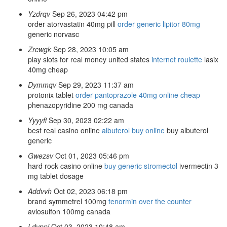
Yzdrqv
Sep 26, 2023 04:42 pm
order atorvastatin 40mg pill
order generic lipitor 80mg
generic norvasc
Zrcwgk
Sep 28, 2023 10:05 am
play slots for real money united states
internet roulette
lasix
40mg cheap
Dymmqv
Sep 29, 2023 11:37 am
protonix tablet
order pantoprazole 40mg online cheap
phenazopyridine 200 mg canada
Yyyyfi
Sep 30, 2023 02:22 am
best real casino online
albuterol buy online
buy albuterol
generic
Gwezsv
Oct 01, 2023 05:46 pm
hard rock casino online
buy generic stromectol
ivermectin 3
mg tablet dosage
Addvvh
Oct 02, 2023 06:18 pm
brand symmetrel 100mg
tenormin over the counter
avlosulfon 100mg canada
Ldvpnl
Oct 03, 2023 10:48 am