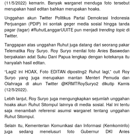
(11/5/2022) kemarin. Banyak warganet menduga foto tersebut
merupakan hasil editan bahkan merupakan hoaks.
Unggahan akun Twitter Politikus Partai Demokrasi Indonesia
Perjuangan (PDIP) ini sontak geger media sosial hingga tanda
pagar (tagar) #RuhutLanggarUUITE pun menjadi
trending topic
di
Twitter.
Tanggapan atas unggahan Ruhut juga datang dari seorang pakar
Telematika Roy Suryo. Roy Suryo menilai foto Anies Baswedan
berpakaian adat Suku Dani Papua lengkap dengan kotekanya itu
hanyalah hasil editan.
“Lagi2 ini HOAX, Foto EDITAN diposting2 Ruhut lagi,” cuit Roy
Suryo yang juga merupakan mantan Menteri Pemuda dan
Olahraga di akun Twitter @KRMTRoySuryo2 dikutip Kamis
(12/5/2022).
Lebih lanjut, Roy Suryo juga mengungkapkan sejumlah unggahan
hoaks akun Ruhut Sitompul lainnya di media sosial. Hal ini tentu
saja menambah referensi asumsi warganet tentang unggahan
Ruhut Sitompul.
Selain itu, Kementerian Komunikasi dan Informasi (Kemkominfo)
juga sedang menelusuri foto Gubernur DKI Anies