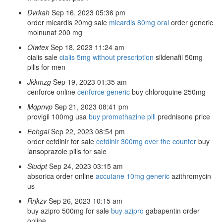
Dvrkah
Sep 16, 2023 05:36 pm
order micardis 20mg sale
micardis 80mg oral
order generic
molnunat 200 mg
Olwtex
Sep 18, 2023 11:24 am
cialis sale
cialis 5mg without prescription
sildenafil 50mg
pills for men
Jkkmzg
Sep 19, 2023 01:35 am
cenforce online
cenforce generic
buy chloroquine 250mg
Mqpnvp
Sep 21, 2023 08:41 pm
provigil 100mg usa
buy promethazine pill
prednisone price
Eehgai
Sep 22, 2023 08:54 pm
order cefdinir for sale
cefdinir 300mg over the counter
buy
lansoprazole pills for sale
Siudpt
Sep 24, 2023 03:15 am
absorica order online
accutane 10mg generic
azithromycin
us
Rrjkzv
Sep 26, 2023 10:15 am
buy azipro 500mg for sale
buy azipro
gabapentin order
online