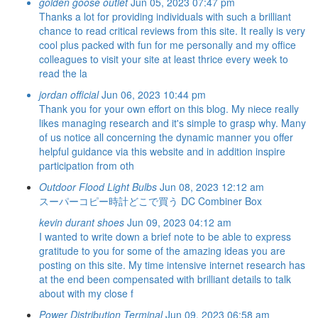
golden goose outlet
Jun 05, 2023 07:47 pm
Thanks a lot for providing individuals with such a brilliant
chance to read critical reviews from this site. It really is very
cool plus packed with fun for me personally and my office
colleagues to visit your site at least thrice every week to
read the la
jordan official
Jun 06, 2023 10:44 pm
Thank you for your own effort on this blog. My niece really
likes managing research and it's simple to grasp why. Many
of us notice all concerning the dynamic manner you offer
helpful guidance via this website and in addition inspire
participation from oth
Outdoor Flood Light Bulbs
Jun 08, 2023 12:12 am
スーパーコピー時計どこで買う
DC Combiner Box
kevin durant shoes
Jun 09, 2023 04:12 am
I wanted to write down a brief note to be able to express
gratitude to you for some of the amazing ideas you are
posting on this site. My time intensive internet research has
at the end been compensated with brilliant details to talk
about with my close f
Power Distribution Terminal
Jun 09, 2023 06:58 am