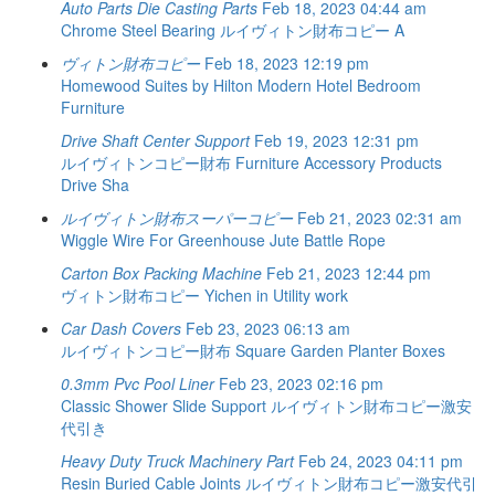
Auto Parts Die Casting Parts
Feb 18, 2023 04:44 am
Chrome Steel Bearing
ルイヴィトン財布コピー
A
ヴィトン財布コピー
Feb 18, 2023 12:19 pm
Homewood Suites by Hilton Modern Hotel Bedroom
Furniture
Drive Shaft Center Support
Feb 19, 2023 12:31 pm
ルイヴィトンコピー財布
Furniture Accessory Products
Drive Sha
ルイヴィトン財布スーパーコピー
Feb 21, 2023 02:31 am
Wiggle Wire For Greenhouse
Jute Battle Rope
Carton Box Packing Machine
Feb 21, 2023 12:44 pm
ヴィトン財布コピー
Yichen in Utility work
Car Dash Covers
Feb 23, 2023 06:13 am
ルイヴィトンコピー財布
Square Garden Planter Boxes
0.3mm Pvc Pool Liner
Feb 23, 2023 02:16 pm
Classic Shower Slide Support
ルイヴィトン財布コピー激安
代引き
Heavy Duty Truck Machinery Part
Feb 24, 2023 04:11 pm
Resin Buried Cable Joints
ルイヴィトン財布コピー激安代引