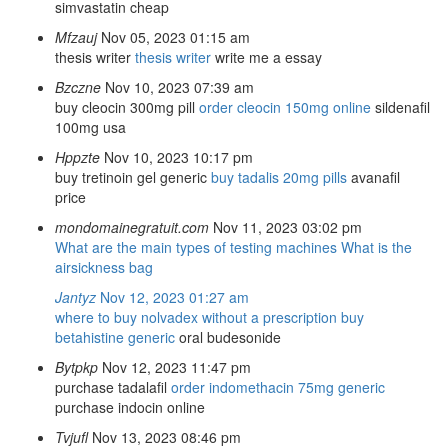
simvastatin cheap
Mfzauj
Nov 05, 2023 01:15 am
thesis writer
thesis writer
write me a essay
Bzczne
Nov 10, 2023 07:39 am
buy cleocin 300mg pill
order cleocin 150mg online
sildenafil
100mg usa
Hppzte
Nov 10, 2023 10:17 pm
buy tretinoin gel generic
buy tadalis 20mg pills
avanafil
price
mondomainegratuit.com
Nov 11, 2023 03:02 pm
What are the main types of testing machines
What is the
airsickness bag
Jantyz
Nov 12, 2023 01:27 am
where to buy nolvadex without a prescription
buy
betahistine generic
oral budesonide
Bytpkp
Nov 12, 2023 11:47 pm
purchase tadalafil
order indomethacin 75mg generic
purchase indocin online
Tvjufl
Nov 13, 2023 08:46 pm