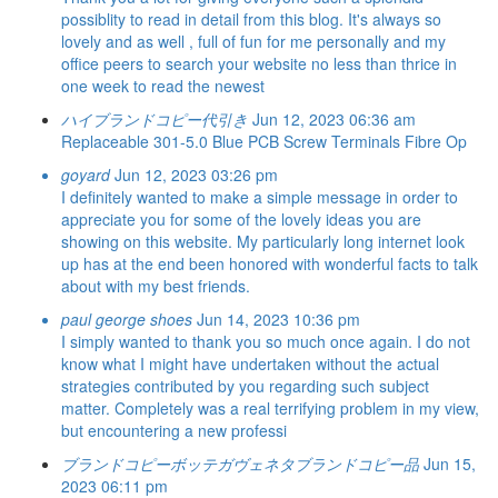
possiblity to read in detail from this blog. It's always so
lovely and as well , full of fun for me personally and my
office peers to search your website no less than thrice in
one week to read the newest
ハイブランドコピー代引き
Jun 12, 2023 06:36 am
Replaceable 301-5.0 Blue PCB Screw Terminals
Fibre Op
goyard
Jun 12, 2023 03:26 pm
I definitely wanted to make a simple message in order to
appreciate you for some of the lovely ideas you are
showing on this website. My particularly long internet look
up has at the end been honored with wonderful facts to talk
about with my best friends.
paul george shoes
Jun 14, 2023 10:36 pm
I simply wanted to thank you so much once again. I do not
know what I might have undertaken without the actual
strategies contributed by you regarding such subject
matter. Completely was a real terrifying problem in my view,
but encountering a new professi
ブランドコピーボッテガヴェネタブランドコピー品
Jun 15,
2023 06:11 pm