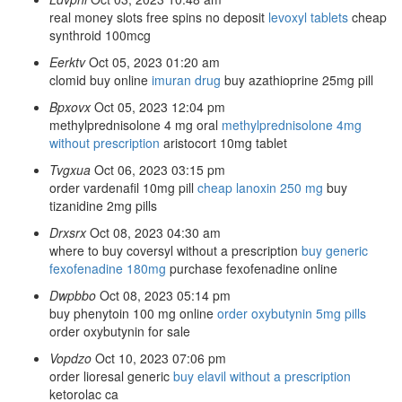
real money slots free spins no deposit
levoxyl tablets
cheap
synthroid 100mcg
Eerktv
Oct 05, 2023 01:20 am
clomid buy online
imuran drug
buy azathioprine 25mg pill
Bpxovx
Oct 05, 2023 12:04 pm
methylprednisolone 4 mg oral
methylprednisolone 4mg
without prescription
aristocort 10mg tablet
Tvgxua
Oct 06, 2023 03:15 pm
order vardenafil 10mg pill
cheap lanoxin 250 mg
buy
tizanidine 2mg pills
Drxsrx
Oct 08, 2023 04:30 am
where to buy coversyl without a prescription
buy generic
fexofenadine 180mg
purchase fexofenadine online
Dwpbbo
Oct 08, 2023 05:14 pm
buy phenytoin 100 mg online
order oxybutynin 5mg pills
order oxybutynin for sale
Vopdzo
Oct 10, 2023 07:06 pm
order lioresal generic
buy elavil without a prescription
ketorolac ca