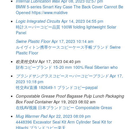
Internal Lubrication Wax
Apr 08, 2023 02:57 pm
BMW 5-series Smart Key Case The Back Cover Cannot Be
Opened
https://www.maldive
Logic Integrated Circuits
Apr 14, 2023 04:55 pm
時計スーパーコピー品質
100W folding lightweight Solar
Panel
Swine Plastic Floor
Apr 17, 2023 10:14 am
ルイヴィトン携帯ケースコピーケース手帳ブランド
Swine
Plastic Floor
欧美牲交AⅤ
Apr 17, 2023 04:40 pm
財布コピーブランド
15-20 mm 100% Real Siberian who
ブランドサングラスコピースーパーコピーブランド
Apr 17,
2023 10:18 pm
牲交AⅤ直播
182649-1
ブランドコピーpaypal
Compostable Grease Proof Bagasse Pulp Lunch Packaging
Box Food Container
Apr 19, 2023 08:02 am
在线AV视频
日本ブランドコピー
Compostable Greas
Mug Warmer Pad
Apr 22, 2023 08:09 pm
4448396 Excavator Seal Kit Arm Cylinder Seal Kit for
Hitachi
ブランドコピー楽天