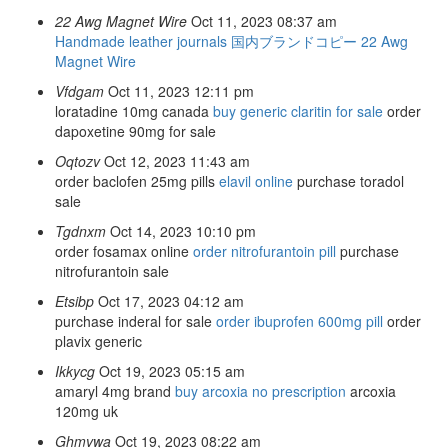
22 Awg Magnet Wire
Oct 11, 2023 08:37 am
Handmade leather journals
国内ブランドコピー
22 Awg
Magnet Wire
Vfdgam
Oct 11, 2023 12:11 pm
loratadine 10mg canada
buy generic claritin for sale
order
dapoxetine 90mg for sale
Oqtozv
Oct 12, 2023 11:43 am
order baclofen 25mg pills
elavil online
purchase toradol
sale
Tgdnxm
Oct 14, 2023 10:10 pm
order fosamax online
order nitrofurantoin pill
purchase
nitrofurantoin sale
Etsibp
Oct 17, 2023 04:12 am
purchase inderal for sale
order ibuprofen 600mg pill
order
plavix generic
Ikkycg
Oct 19, 2023 05:15 am
amaryl 4mg brand
buy arcoxia no prescription
arcoxia
120mg uk
Ghmvwa
Oct 19, 2023 08:22 am