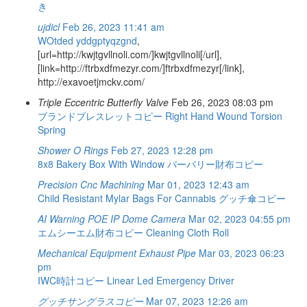
き
ujdicl
Feb 26, 2023 11:41 am
WOtded
yddgptyqzgnd
,
[url=http://kwjtgvllnoli.com/]kwjtgvllnoli[/url],
[link=http://ftrbxdfmezyr.com/]ftrbxdfmezyr[/link],
http://exavoetjmckv.com/
Triple Eccentric Butterfly Valve
Feb 26, 2023 08:03 pm
ブランドブレスレットコピー
Right Hand Wound Torsion
Spring
Shower O Rings
Feb 27, 2023 12:28 pm
8x8 Bakery Box With Window
バーバリー財布コピー
Precision Cnc Machining
Mar 01, 2023 12:43 am
Child Resistant Mylar Bags For Cannabis
グッチ傘コピー
AI Warning POE IP Dome Camera
Mar 02, 2023 04:55 pm
エムシーエム財布コピー
Cleaning Cloth Roll
Mechanical Equipment Exhaust Pipe
Mar 03, 2023 06:23
pm
IWC時計コピー
Linear Led Emergency Driver
グッチサングラスコピー
Mar 07, 2023 12:26 am