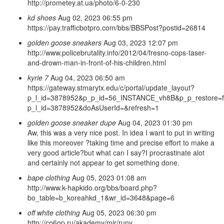
http://prometey.at.ua/photo/6-0-230
kd shoes
Aug 02, 2023 06:55 pm
https://pay.trafficbotpro.com/bbs/BBSPost?postid=26814
golden goose sneakers
Aug 03, 2023 12:07 pm
http://www.policebrutality.info/2012/04/fresno-cops-taser-
and-drown-man-in-front-of-his-children.html
kyrie 7
Aug 04, 2023 06:50 am
https://gateway.stmarytx.edu/c/portal/update_layout?
p_l_id=3878952&p_p_id=56_INSTANCE_vh8B&p_p_restore=fal
p_l_id=3878952&doAsUserId=&refresh=1
golden goose sneaker dupe
Aug 04, 2023 01:30 pm
Aw, this was a very nice post. In idea I want to put in writing
like this moreover ?taking time and precise effort to make a
very good article?but what can I say?I procrastinate alot
and certainly not appear to get something done.
bape clothing
Aug 05, 2023 01:08 am
http://www.k-hapkido.org/bbs/board.php?
bo_table=b_koreahkd_1&wr_id=3648&page=6
off white clothing
Aug 05, 2023 06:30 pm
http://co6op.ru/akademy/mir/runy