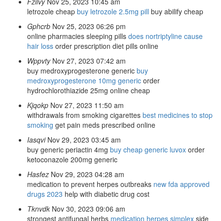
Fzilvy
Nov 25, 2023 10:45 am
letrozole cheap
buy letrozole 2.5mg pill
buy abilify cheap
Gphcrb
Nov 25, 2023 06:26 pm
online pharmacies sleeping pills
does nortriptyline cause
hair loss
order prescription diet pills online
Wppvty
Nov 27, 2023 07:42 am
buy medroxyprogesterone generic
buy
medroxyprogesterone 10mg generic
order
hydrochlorothiazide 25mg online cheap
Kjqokp
Nov 27, 2023 11:50 am
withdrawals from smoking cigarettes
best medicines to stop
smoking
get pain meds prescribed online
Iasqvi
Nov 29, 2023 03:45 am
buy generic periactin 4mg
buy cheap generic luvox
order
ketoconazole 200mg generic
Hasfez
Nov 29, 2023 04:28 am
medication to prevent herpes outbreaks
new fda approved
drugs 2023
help with diabetic drug cost
Tknvdk
Nov 30, 2023 09:06 am
strongest antifungal herbs
medication herpes simplex
side