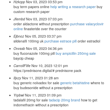
Hzkcpp
Nov 03, 2023 03:53 pm
buy term papers online
help writing a research paper
buy
custom research paper
Jfembd
Nov 03, 2023 07:03 pm
order aldactone without prescription
purchase valacyclovir
online
finasteride over the counter
Ejbnoz
Nov 05, 2023 03:37 pm
sildenafil 100mg uk
purchase estrace pill
order estradiol
Ovvssb
Nov 05, 2023 04:36 pm
buy fluconazole 100mg pill
buy ampicillin 250mg sale
baycip cheap
CarrollFlife
Nov 10, 2023 12:01 pm
https://prednisone.digital/# prednisone pack
Iljxzy
Nov 11, 2023 01:28 am
buy generic nolvadex for sale
generic betahistine
where to
buy budesonide without a prescription
Yrpbwl
Nov 11, 2023 01:09 pm
tadalafil 20mg for sale
tadacip 20mg brand
how to get
indomethacin without a prescription