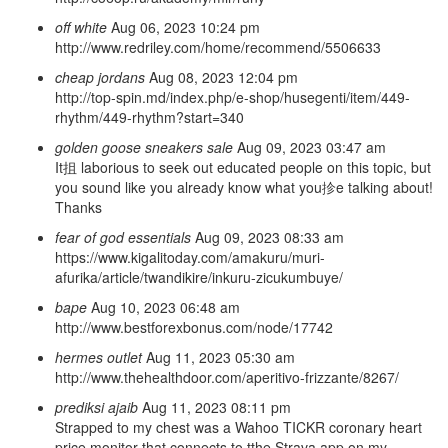
off white
Aug 06, 2023 10:24 pm
http://www.redriley.com/home/recommend/5506633
cheap jordans
Aug 08, 2023 12:04 pm
http://top-spin.md/index.php/e-shop/husegenti/item/449-
rhythm/449-rhythm?start=340
golden goose sneakers sale
Aug 09, 2023 03:47 am
It抯 laborious to seek out educated people on this topic, but
you sound like you already know what you抮e talking about!
Thanks
fear of god essentials
Aug 09, 2023 08:33 am
https://www.kigalitoday.com/amakuru/muri-
afurika/article/twandikire/inkuru-zicukumbuye/
bape
Aug 10, 2023 06:48 am
http://www.bestforexbonus.com/node/17742
hermes outlet
Aug 11, 2023 05:30 am
http://www.thehealthdoor.com/aperitivo-frizzante/8267/
prediksi ajaib
Aug 11, 2023 08:11 pm
Strapped to my chest was a Wahoo TICKR coronary heart
price monitor that connects to tthe Strava app on my