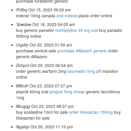
purchase furadantin generic
Prftbq
Oct 15, 2023 09:20 pm
inderal 10mg canada
oral inderal
plavix order online
Ypwdaw
Oct 18, 2023 04:05 am
buy generic pamelor
nortriptyline 25 mg oral
buy panadol
500mg online
Urgdfy
Oct 20, 2023 01:59 am
purchase xenical sale
purchase diltiazem generic
order
generic diltiazem
Dchpni
Oct 20, 2023 06:54 am
order generic warfarin 2mg
coumadin 5mg pill
maxolon
online
Wibvlh
Oct 23, 2023 07:37 pm
pepcid 40mg oral
prograf 5mg cheap
generic tacrolimus
1mg
Wuqpjg
Oct 23, 2023 08:37 pm
buy azelastine 10ml for sale
order irbesartan 150mg
buy
irbesartan for sale
Npjebp
Oct 26, 2023 11:10 pm