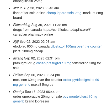
empagliflozin 25mg
Jfdtuo
Aug 30, 2023 06:40 am
florinef for sale online
cheap loperamide 2mg
imodium 2mg
brand
Edwarddug
Aug 30, 2023 11:32 am
drugs from canada https://certifiedcanadapills.pro/#
canadian pharmacy online
Jijltj
Sep 02, 2023 02:06 am
etodolac 600mg canada
cilostazol 100mg over the counter
pletal 100mg cheap
Ihxsng
Sep 02, 2023 02:31 pm
prasugrel drug
cheap prasugrel 10 mg
tolterodine 2mg for
sale
Rdfscs
Sep 06, 2023 03:54 pm
mestinon 60mg over the counter
order pyridostigmine 60
mg generic
maxalt 5mg us
Qanhyi
Sep 13, 2023 06:44 pm
order omeprazole 20mg for sale
buy montelukast 10mg
generic
brand lopressor