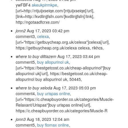
ywFBF4
akeukpirmkpe
,
[url=http://ntjuijxseiqe.com/]ntjuijxseiqe[/url],
[link=http://kvdlinjjfsfn.com/]kvdlinjjfsfn[/link],
http://ngotaadfcrxe.com/
jonn2
Aug 17, 2023 03:42 pm
comment3,
celexa
,
[url="https://getbuycheap.org.uk/celexa"]celexa[/url],
https://getbuycheap.org.uk/celexa celexa, rikhcs,
where to buy diltiazem
Aug 17, 2023 03:44 pm
comment5,
buy allopurinol uk
,
[url="https://bestgetcost.co.uk/cheap-allopurinol"]buy
allopurinol uk[/url], https://bestgetcost.co.uk/cheap-
allopurinol buy allopurinol uk, 50445,
where to buy xeloda
Aug 17, 2023 05:03 pm
comment4,
buy urispas online
,
[url="https://c.cheapbuyorder.co.uk/categories/Muscle-
Relaxant/Urispas"]buy urispas online[/url],
https://c.cheapbuyorder.co.uk/categories/Muscle-R
jonn3
Aug 18, 2023 12:04 am
comment5,
buy flomax online
,