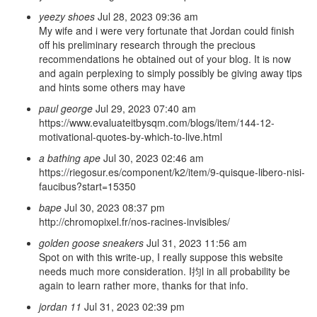
yeezy shoes
Jul 28, 2023 09:36 am
My wife and i were very fortunate that Jordan could finish
off his preliminary research through the precious
recommendations he obtained out of your blog. It is now
and again perplexing to simply possibly be giving away tips
and hints some others may have
paul george
Jul 29, 2023 07:40 am
https://www.evaluateitbysqm.com/blogs/item/144-12-
motivational-quotes-by-which-to-live.html
a bathing ape
Jul 30, 2023 02:46 am
https://riegosur.es/component/k2/item/9-quisque-libero-nisi-
faucibus?start=15350
bape
Jul 30, 2023 08:37 pm
http://chromopixel.fr/nos-racines-invisibles/
golden goose sneakers
Jul 31, 2023 11:56 am
Spot on with this write-up, I really suppose this website
needs much more consideration. I抣l in all probability be
again to learn rather more, thanks for that info.
jordan 11
Jul 31, 2023 02:39 pm