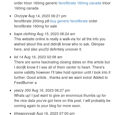
order tricor 160mg generic
fenofibrate 160mg canada
tricor
160mg canada
Onzoyw
Aug 14, 2023 06:21 pm
fenofibrate 200mg pill
buy generic fenofibrate
order
fenofibrate 160mg for sale
bape clothing
Aug 15, 2023 08:24 am
This website online is really a walk-via for all the info you
wished about this and didn抰 know who to ask. Glimpse
here, and also you抣l definitely uncover it.
kd 14
Aug 16, 2023 02:08 am
There are some fascinating closing dates on this article but
I don抰 know if I see all of them center to heart. There's
some validity however I'll take hold opinion until I look into it
further. Good article , thanks and we want extra! Added to
FeedBurner a
yeezy 350
Aug 16, 2023 06:27 pm
Whats up! I just want to give an enormous thumbs up for
the nice data you've got here on this post. I will probably be
coming again to your blog for more soon.
bhespcyvxqb
Aug 16, 2023 07:00 pm