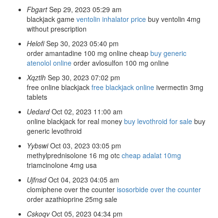
Fbgart
Sep 29, 2023 05:29 am
blackjack game
ventolin inhalator price
buy ventolin 4mg
without prescription
Helofi
Sep 30, 2023 05:40 pm
order amantadine 100 mg online cheap
buy generic
atenolol online
order avlosulfon 100 mg online
Xqztlh
Sep 30, 2023 07:02 pm
free online blackjack
free blackjack online
ivermectin 3mg
tablets
Uedard
Oct 02, 2023 11:00 am
online blackjack for real money
buy levothroid for sale
buy
generic levothroid
Yybswi
Oct 03, 2023 03:05 pm
methylprednisolone 16 mg otc
cheap adalat 10mg
triamcinolone 4mg usa
Ujfnsd
Oct 04, 2023 04:05 am
clomiphene over the counter
isosorbide over the counter
order azathioprine 25mg sale
Cskoqv
Oct 05, 2023 04:34 pm