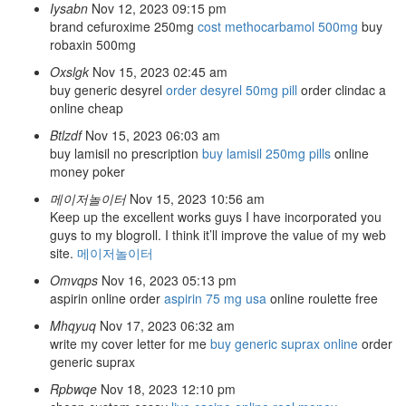
Iysabn
Nov 12, 2023 09:15 pm
brand cefuroxime 250mg
cost methocarbamol 500mg
buy
robaxin 500mg
Oxslgk
Nov 15, 2023 02:45 am
buy generic desyrel
order desyrel 50mg pill
order clindac a
online cheap
Btlzdf
Nov 15, 2023 06:03 am
buy lamisil no prescription
buy lamisil 250mg pills
online
money poker
메이저놀이터
Nov 15, 2023 10:56 am
Keep up the excellent works guys I have incorporated you
guys to my blogroll. I think it’ll improve the value of my web
site.
메이저놀이터
Omvqps
Nov 16, 2023 05:13 pm
aspirin online order
aspirin 75 mg usa
online roulette free
Mhqyuq
Nov 17, 2023 06:32 am
write my cover letter for me
buy generic suprax online
order
generic suprax
Rpbwqe
Nov 18, 2023 12:10 pm