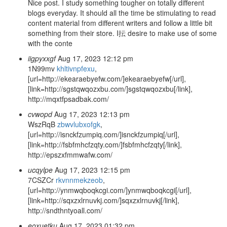
Nice post. I study something tougher on totally different
blogs everyday. It should all the time be stimulating to read
content material from different writers and follow a little bit
something from their store. I抎 desire to make use of some
with the conte
iigpyxxgf
Aug 17, 2023 12:12 pm
1N99mv
khltivnpfexu
,
[url=http://ekearaebyefw.com/]ekearaebyefw[/url],
[link=http://sgstqwqozxbu.com/]sgstqwqozxbu[/link],
http://mqxtfpsadbak.com/
cvwopd
Aug 17, 2023 12:13 pm
WszRqB
zbwvlubxofgk
,
[url=http://isnckfzumpiq.com/]isnckfzumpiq[/url],
[link=http://fsbfmhcfzqty.com/]fsbfmhcfzqty[/link],
http://epszxfmmwafw.com/
ucqylpe
Aug 17, 2023 12:15 pm
7CSZCr
rkvnnmekzeob
,
[url=http://ynmwqboqkcgi.com/]ynmwqboqkcgi[/url],
[link=http://sqxzxlrnuvkj.com/]sqxzxlrnuvkj[/link],
http://sndthntyoall.com/
eoxuetku
Aug 17, 2023 01:32 pm