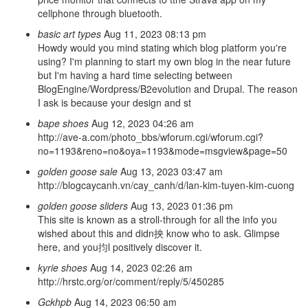
cellphone through bluetooth.
basic art types
Aug 11, 2023 08:13 pm
Howdy would you mind stating which blog platform you're
using? I'm planning to start my own blog in the near future
but I'm having a hard time selecting between
BlogEngine/Wordpress/B2evolution and Drupal. The reason
I ask is because your design and st
bape shoes
Aug 12, 2023 04:26 am
http://ave-a.com/photo_bbs/wforum.cgi/wforum.cgi?
no=1193&reno=no&oya=1193&mode=msgview&page=50
golden goose sale
Aug 13, 2023 03:47 am
http://blogcaycanh.vn/cay_canh/d/lan-kim-tuyen-kim-cuong
golden goose sliders
Aug 13, 2023 01:36 pm
This site is known as a stroll-through for all the info you
wished about this and didn抰 know who to ask. Glimpse
here, and you抣l positively discover it.
kyrie shoes
Aug 14, 2023 02:26 am
http://hrstc.org/or/comment/reply/5/450285
Gckhpb
Aug 14, 2023 06:50 am