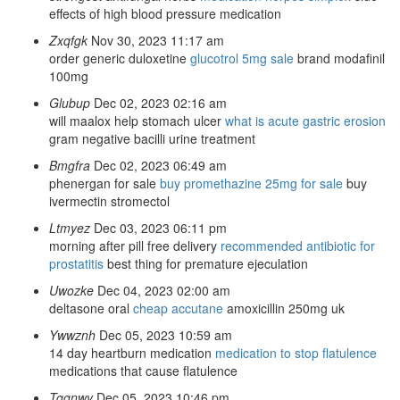
effects of high blood pressure medication
Zxqfgk
Nov 30, 2023 11:17 am
order generic duloxetine
glucotrol 5mg sale
brand modafinil
100mg
Glubup
Dec 02, 2023 02:16 am
will maalox help stomach ulcer
what is acute gastric erosion
gram negative bacilli urine treatment
Bmgfra
Dec 02, 2023 06:49 am
phenergan for sale
buy promethazine 25mg for sale
buy
ivermectin stromectol
Ltmyez
Dec 03, 2023 06:11 pm
morning after pill free delivery
recommended antibiotic for
prostatitis
best thing for premature ejeculation
Uwozke
Dec 04, 2023 02:00 am
deltasone oral
cheap accutane
amoxicillin 250mg uk
Ywwznh
Dec 05, 2023 10:59 am
14 day heartburn medication
medication to stop flatulence
medications that cause flatulence
Tggnwy
Dec 05, 2023 10:46 pm