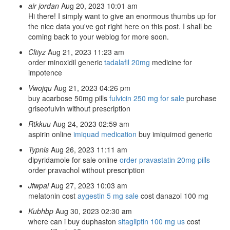
air jordan
Aug 20, 2023 10:01 am
Hi there! I simply want to give an enormous thumbs up for
the nice data you've got right here on this post. I shall be
coming back to your weblog for more soon.
Cltiyz
Aug 21, 2023 11:23 am
order minoxidil generic
tadalafil 20mg
medicine for
impotence
Vwojqu
Aug 21, 2023 04:26 pm
buy acarbose 50mg pills
fulvicin 250 mg for sale
purchase
griseofulvin without prescription
Rtkkuu
Aug 24, 2023 02:59 am
aspirin online
imiquad medication
buy imiquimod generic
Typnis
Aug 26, 2023 11:11 am
dipyridamole for sale online
order pravastatin 20mg pills
order pravachol without prescription
Jfwpai
Aug 27, 2023 10:03 am
melatonin cost
aygestin 5 mg sale
cost danazol 100 mg
Kubhbp
Aug 30, 2023 02:30 am
where can i buy duphaston
sitagliptin 100 mg us
cost