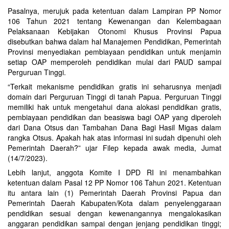
Pasalnya, merujuk pada ketentuan dalam Lampiran PP Nomor
106 Tahun 2021 tentang Kewenangan dan Kelembagaan
Pelaksanaan Kebijakan Otonomi Khusus Provinsi Papua
disebutkan bahwa dalam hal Manajemen Pendidikan, Pemerintah
Provinsi menyediakan pembiayaan pendidikan untuk menjamin
setiap OAP memperoleh pendidikan mulai dari PAUD sampai
Perguruan Tinggi.
“Terkait mekanisme pendidikan gratis ini seharusnya menjadi
domain dari Perguruan Tinggi di tanah Papua. Perguruan Tinggi
memiliki hak untuk mengetahui dana alokasi pendidikan gratis,
pembiayaan pendidikan dan beasiswa bagi OAP yang diperoleh
dari Dana Otsus dan Tambahan Dana Bagi Hasil Migas dalam
rangka Otsus. Apakah hak atas informasi ini sudah dipenuhi oleh
Pemerintah Daerah?” ujar Filep kepada awak media, Jumat
(14/7/2023).
Lebih lanjut, anggota Komite I DPD RI ini menambahkan
ketentuan dalam Pasal 12 PP Nomor 106 Tahun 2021. Ketentuan
itu antara lain (1) Pemerintah Daerah Provinsi Papua dan
Pemerintah Daerah Kabupaten/Kota dalam penyelenggaraan
pendidikan sesuai dengan kewenangannya mengalokasikan
anggaran pendidikan sampai dengan jenjang pendidikan tinggi;