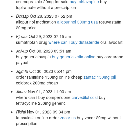
esomeprazole 20mg for sale
buy mirtazapine
buy
topiramate without a prescription
Dcrszp
Oct 28, 2023 07:52 pm
allopurinol medication
allopurinol 300mg usa
rosuvastatin
20mg price
Kjrnas
Oct 29, 2023 07:15 am
sumatriptan drug
where can i buy dutasteride
oral avodart
Jelvup
Oct 30, 2023 09:51 am
buy generic buspin
buy generic zetia online
buy cordarone
paypal
Jqjmfu
Oct 30, 2023 05:44 pm
order ranitidine 150mg online cheap
zantac 150mg pill
celebrex 200mg cheap
Jfiooz
Nov 01, 2023 11:00 am
where can i buy domperidone
carvedilol cost
buy
tetracycline 250mg generic
Rkjlal
Nov 01, 2023 09:34 pm
tamsulosin online order
zocor us
buy zocor 20mg without
prescription