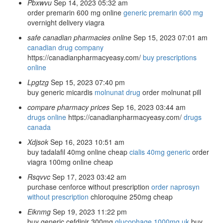
Pbxwvu
Sep 14, 2023 05:32 am
order premarin 600 mg online
generic premarin 600 mg
overnight delivery viagra
safe canadian pharmacies online
Sep 15, 2023 07:01 am
canadian drug company
https://canadianpharmacyeasy.com/
buy prescriptions
online
Lpgtzg
Sep 15, 2023 07:40 pm
buy generic micardis
molnunat drug
order molnunat pill
compare pharmacy prices
Sep 16, 2023 03:44 am
drugs online
https://canadianpharmacyeasy.com/
drugs
canada
Xdjsok
Sep 16, 2023 10:51 am
buy tadalafil 40mg online cheap
cialis 40mg generic
order
viagra 100mg online cheap
Rsqvvc
Sep 17, 2023 03:42 am
purchase cenforce without prescription
order naprosyn
without prescription
chloroquine 250mg cheap
Eiknmg
Sep 19, 2023 11:22 pm
buy generic cefdinir 300mg
glucophage 1000mg uk
buy