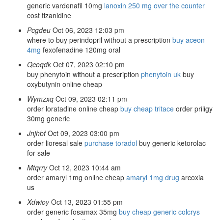
generic vardenafil 10mg
lanoxin 250 mg over the counter
cost tizanidine
Pcgdeu
Oct 06, 2023 12:03 pm
where to buy perindopril without a prescription
buy aceon
4mg
fexofenadine 120mg oral
Qcoqdk
Oct 07, 2023 02:10 pm
buy phenytoin without a prescription
phenytoin uk
buy
oxybutynin online cheap
Wymzxq
Oct 09, 2023 02:11 pm
order loratadine online cheap
buy cheap tritace
order priligy
30mg generic
Jnjhbf
Oct 09, 2023 03:00 pm
order lioresal sale
purchase toradol
buy generic ketorolac
for sale
Mtqrry
Oct 12, 2023 10:44 am
order amaryl 1mg online cheap
amaryl 1mg drug
arcoxia
us
Xdwioy
Oct 13, 2023 01:55 pm
order generic fosamax 35mg
buy cheap generic colcrys