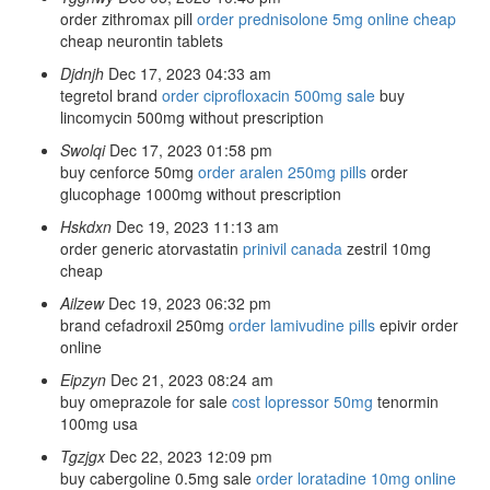
order zithromax pill
order prednisolone 5mg online cheap
cheap neurontin tablets
Djdnjh
Dec 17, 2023 04:33 am
tegretol brand
order ciprofloxacin 500mg sale
buy
lincomycin 500mg without prescription
Swolqi
Dec 17, 2023 01:58 pm
buy cenforce 50mg
order aralen 250mg pills
order
glucophage 1000mg without prescription
Hskdxn
Dec 19, 2023 11:13 am
order generic atorvastatin
prinivil canada
zestril 10mg
cheap
Ailzew
Dec 19, 2023 06:32 pm
brand cefadroxil 250mg
order lamivudine pills
epivir order
online
Eipzyn
Dec 21, 2023 08:24 am
buy omeprazole for sale
cost lopressor 50mg
tenormin
100mg usa
Tgzjgx
Dec 22, 2023 12:09 pm
buy cabergoline 0.5mg sale
order loratadine 10mg online