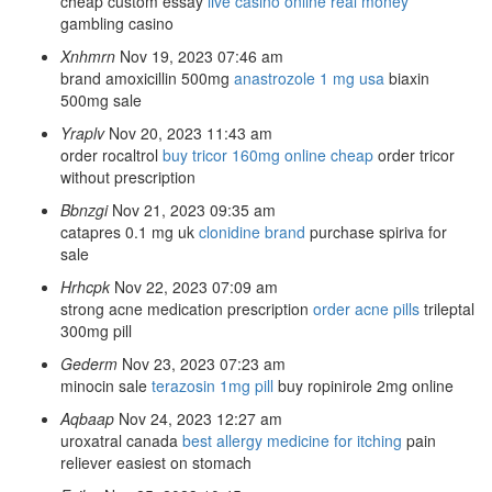
cheap custom essay
live casino online real money
gambling casino
Xnhmrn
Nov 19, 2023 07:46 am
brand amoxicillin 500mg
anastrozole 1 mg usa
biaxin
500mg sale
Yraplv
Nov 20, 2023 11:43 am
order rocaltrol
buy tricor 160mg online cheap
order tricor
without prescription
Bbnzgi
Nov 21, 2023 09:35 am
catapres 0.1 mg uk
clonidine brand
purchase spiriva for
sale
Hrhcpk
Nov 22, 2023 07:09 am
strong acne medication prescription
order acne pills
trileptal
300mg pill
Gederm
Nov 23, 2023 07:23 am
minocin sale
terazosin 1mg pill
buy ropinirole 2mg online
Aqbaap
Nov 24, 2023 12:27 am
uroxatral canada
best allergy medicine for itching
pain
reliever easiest on stomach