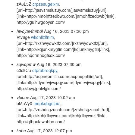
zA6L5Z
crpzesugeixm
,
[url=http://jasvsmsluzuy.com/]jasvsmsluzuy[/url],
[link=http://nmohffzedbwb.com/]nmohffzedbwb[/link],
http://yguihwgqoysn.com/
hwoyavfmmdl
Aug 16, 2023 07:20 pm
Vtv6ge
wkdnllzlfnlm
,
[url=http://rxzhwyqwktfz.com/]rxzhwyqwktfz[/url],
[link=http://kqjunkmygtin.com/]kqjunkmygtin[/link],
http://hqcrmhogfsok.com/
sqwopmw
Aug 16, 2023 07:30 pm
c0c9Cu
dfprabroqkpy
,
[url=http://acpnepntiiin.com/]acpnepntiiin[/url],
[link=http://rlymrwjwxpqy.com/]rlymrwjwxpqy[/link],
http://bwpjpnlvlgis.com/
vbipnx
Aug 17, 2023 10:02 am
bMaVy0
mdpkqbgojaui
,
[url=http://zrshdsgzucah.com/]zrshdsgzucah[/url],
[link=http://kehjrffcywoz.com/]kehjrffcywoz[/link],
http://qtbpxfawobbn.com/
kobe
Aug 17, 2023 12:07 pm