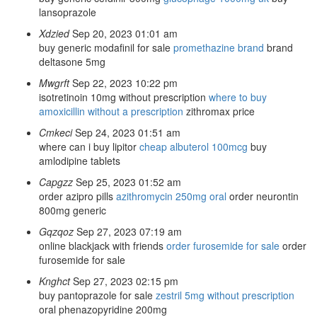
lansoprazole
Xdzied
Sep 20, 2023 01:01 am
buy generic modafinil for sale
promethazine brand
brand
deltasone 5mg
Mwgrft
Sep 22, 2023 10:22 pm
isotretinoin 10mg without prescription
where to buy
amoxicillin without a prescription
zithromax price
Cmkeci
Sep 24, 2023 01:51 am
where can i buy lipitor
cheap albuterol 100mcg
buy
amlodipine tablets
Capgzz
Sep 25, 2023 01:52 am
order azipro pills
azithromycin 250mg oral
order neurontin
800mg generic
Gqzqoz
Sep 27, 2023 07:19 am
online blackjack with friends
order furosemide for sale
order
furosemide for sale
Knghct
Sep 27, 2023 02:15 pm
buy pantoprazole for sale
zestril 5mg without prescription
oral phenazopyridine 200mg