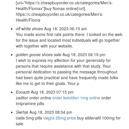
[url="https://c.cheapbuyorder.co.uk/categories/Men's-
Health/Flomax"]buy flomax online[/url],
https://c.cheapbuyorder.co.uk/categories/Men's-
Health/Floma
off white shoes
Aug 18, 2023 06:15 am
You made some first rate points there. I looked on the web
for the issue and located most individuals will go together
with together with your website.
golden goose shoes sale
Aug 18, 2023 06:19 pm
I wish to express my affection for your generosity for
persons that require assistance with that study. Your
personal dedication to passing the message throughout
had been quite practical and have frequently made folks
like me to get to their goals. Your p
Eooazb
Aug 18, 2023 07:15 pm
zaditor order online
order ketotifen 1mg online
order
imipramine pills
Swrhje
Aug 18, 2023 08:04 pm
cialis 5mg pills
viagra 25mg price
buy sildenafil 100mg for
sale