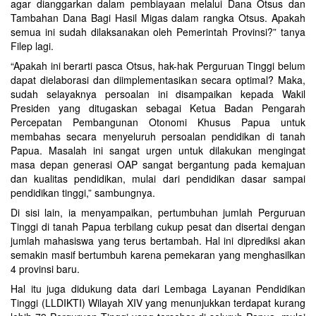
agar dianggarkan dalam pembiayaan melalui Dana Otsus dan
Tambahan Dana Bagi Hasil Migas dalam rangka Otsus. Apakah
semua ini sudah dilaksanakan oleh Pemerintah Provinsi?” tanya
Filep lagi.
“Apakah ini berarti pasca Otsus, hak-hak Perguruan Tinggi belum
dapat dielaborasi dan diimplementasikan secara optimal? Maka,
sudah selayaknya persoalan ini disampaikan kepada Wakil
Presiden yang ditugaskan sebagai Ketua Badan Pengarah
Percepatan Pembangunan Otonomi Khusus Papua untuk
membahas secara menyeluruh persoalan pendidikan di tanah
Papua. Masalah ini sangat urgen untuk dilakukan mengingat
masa depan generasi OAP sangat bergantung pada kemajuan
dan kualitas pendidikan, mulai dari pendidikan dasar sampai
pendidikan tinggi,” sambungnya.
Di sisi lain, ia menyampaikan, pertumbuhan jumlah Perguruan
Tinggi di tanah Papua terbilang cukup pesat dan disertai dengan
jumlah mahasiswa yang terus bertambah. Hal ini diprediksi akan
semakin masif bertumbuh karena pemekaran yang menghasilkan
4 provinsi baru.
Hal itu juga didukung data dari Lembaga Layanan Pendidikan
Tinggi (LLDIKTI) Wilayah XIV yang menunjukkan terdapat kurang