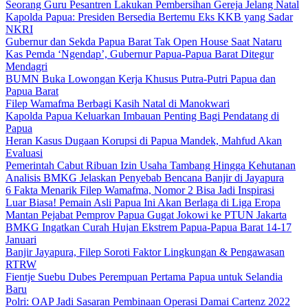
Seorang Guru Pesantren Lakukan Pembersihan Gereja Jelang Natal
Kapolda Papua: Presiden Bersedia Bertemu Eks KKB yang Sadar
NKRI
Gubernur dan Sekda Papua Barat Tak Open House Saat Nataru
Kas Pemda ‘Ngendap’, Gubernur Papua-Papua Barat Ditegur
Mendagri
BUMN Buka Lowongan Kerja Khusus Putra-Putri Papua dan
Papua Barat
Filep Wamafma Berbagi Kasih Natal di Manokwari
Kapolda Papua Keluarkan Imbauan Penting Bagi Pendatang di
Papua
Heran Kasus Dugaan Korupsi di Papua Mandek, Mahfud Akan
Evaluasi
Pemerintah Cabut Ribuan Izin Usaha Tambang Hingga Kehutanan
Analisis BMKG Jelaskan Penyebab Bencana Banjir di Jayapura
6 Fakta Menarik Filep Wamafma, Nomor 2 Bisa Jadi Inspirasi
Luar Biasa! Pemain Asli Papua Ini Akan Berlaga di Liga Eropa
Mantan Pejabat Pemprov Papua Gugat Jokowi ke PTUN Jakarta
BMKG Ingatkan Curah Hujan Ekstrem Papua-Papua Barat 14-17
Januari
Banjir Jayapura, Filep Soroti Faktor Lingkungan & Pengawasan
RTRW
Fientje Suebu Dubes Perempuan Pertama Papua untuk Selandia
Baru
Polri: OAP Jadi Sasaran Pembinaan Operasi Damai Cartenz 2022