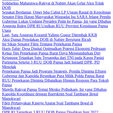
Solidaritas Mahasiswa-Rakyat di Nabire Akan Gelar Aksi Tolak
DOB
Sepakat Berdamai, Omer Isba Cabut LP Ujaran Rasial di Kepolisian
Senator Filep Harap Masyarakat Waspadai Isu SARA Jelang Pemilu
Gubernur Lukas Undang Presiden Putin ke Papua, Ini yang Dibahas
Anggota Baleg DPR RI Usulkan RUU Provinsi Kepulauan Papua
Utara
Lagi, Satu Anggota Koramil Yalimo Gugur Ditembak KKB
Aksi Damai Penolakan DOB di Nabire Berujung Ricuh
Ini Sikap Senator Filep Tentang Pemekaran Papua
Haris Tahir: Desa Digital Optimalkan Potensi Ekonomi Pedesaan
Ketua Tim Pemekaran Papua Barat Daya Mengundurkan Diri
Kejagung Tetapkan Satu Tersangka dari TNI pada Kasus Paniai
Paripurna Setujui 3 RUU DOB Papua Jadi Inisiatif DPR, PD
Menolak
Pemekaran Papua Jadi Program Strategis, Pemilu Diminta Efisien
Gubernur dan Kapolda Resmikan Pura Milik Polda Papua Barat
RUU Pemekaran Diminta Dibatalkan Hingga Respons Para Tokoh
Papua
Majelis Rakyat Papua Temui Menko Polhukam, Ini yang Dibahas
Kapolda Koordinasi dengan Bareskrim Soal Tambang Ilegal
Manokwari
Filep Pertanyakan Kinerja Aparat Soal Tambang Ilegal di
Manokwari
DPR RI Targetkan 3 RUU DOB Papua Disahkan Juni 2022