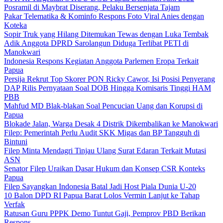
Posramil di Maybrat Diserang, Pelaku Bersenjata Tajam
Pakar Telematika & Kominfo Respons Foto Viral Anies dengan
Koteka
Sopir Truk yang Hilang Ditemukan Tewas dengan Luka Tembak
Adik Anggota DPRD Sarolangun Diduga Terlibat PETI di
Manokwari
Indonesia Respons Kegiatan Anggota Parlemen Eropa Terkait
Papua
Persija Rekrut Top Skorer PON Ricky Cawor, Isi Posisi Penyerang
DAP Rilis Pernyataan Soal DOB Hingga Komisaris Tinggi HAM
PBB
Mahfud MD Blak-blakan Soal Pencucian Uang dan Korupsi di
Papua
Blokade Jalan, Warga Desak 4 Distrik Dikembalikan ke Manokwari
Filep: Pemerintah Perlu Audit SKK Migas dan BP Tangguh di
Bintuni
Filep Minta Mendagri Tinjau Ulang Surat Edaran Terkait Mutasi
ASN
Senator Filep Uraikan Dasar Hukum dan Konsep CSR Konteks
Papua
Filep Sayangkan Indonesia Batal Jadi Host Piala Dunia U-20
10 Balon DPD RI Papua Barat Lolos Vermin Lanjut ke Tahap
Verfak
Ratusan Guru PPPK Demo Tuntut Gaji, Pemprov PBD Berikan
Respons