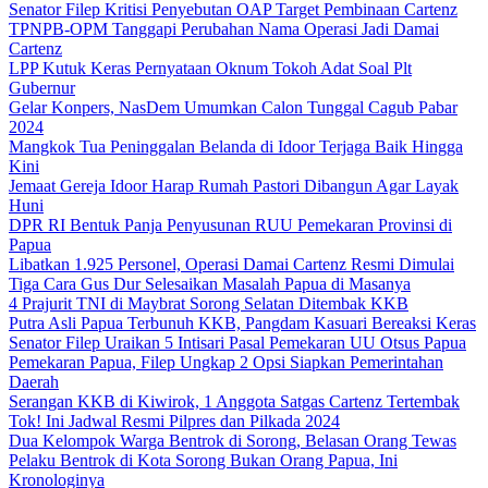
Senator Filep Kritisi Penyebutan OAP Target Pembinaan Cartenz
TPNPB-OPM Tanggapi Perubahan Nama Operasi Jadi Damai
Cartenz
LPP Kutuk Keras Pernyataan Oknum Tokoh Adat Soal Plt
Gubernur
Gelar Konpers, NasDem Umumkan Calon Tunggal Cagub Pabar
2024
Mangkok Tua Peninggalan Belanda di Idoor Terjaga Baik Hingga
Kini
Jemaat Gereja Idoor Harap Rumah Pastori Dibangun Agar Layak
Huni
DPR RI Bentuk Panja Penyusunan RUU Pemekaran Provinsi di
Papua
Libatkan 1.925 Personel, Operasi Damai Cartenz Resmi Dimulai
Tiga Cara Gus Dur Selesaikan Masalah Papua di Masanya
4 Prajurit TNI di Maybrat Sorong Selatan Ditembak KKB
Putra Asli Papua Terbunuh KKB, Pangdam Kasuari Bereaksi Keras
Senator Filep Uraikan 5 Intisari Pasal Pemekaran UU Otsus Papua
Pemekaran Papua, Filep Ungkap 2 Opsi Siapkan Pemerintahan
Daerah
Serangan KKB di Kiwirok, 1 Anggota Satgas Cartenz Tertembak
Tok! Ini Jadwal Resmi Pilpres dan Pilkada 2024
Dua Kelompok Warga Bentrok di Sorong, Belasan Orang Tewas
Pelaku Bentrok di Kota Sorong Bukan Orang Papua, Ini
Kronologinya