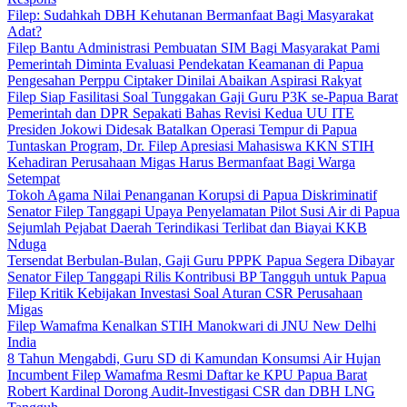
Filep: Sudahkah DBH Kehutanan Bermanfaat Bagi Masyarakat
Adat?
Filep Bantu Administrasi Pembuatan SIM Bagi Masyarakat Pami
Pemerintah Diminta Evaluasi Pendekatan Keamanan di Papua
Pengesahan Perppu Ciptaker Dinilai Abaikan Aspirasi Rakyat
Filep Siap Fasilitasi Soal Tunggakan Gaji Guru P3K se-Papua Barat
Pemerintah dan DPR Sepakati Bahas Revisi Kedua UU ITE
Presiden Jokowi Didesak Batalkan Operasi Tempur di Papua
Tuntaskan Program, Dr. Filep Apresiasi Mahasiswa KKN STIH
Kehadiran Perusahaan Migas Harus Bermanfaat Bagi Warga
Setempat
Tokoh Agama Nilai Penanganan Korupsi di Papua Diskriminatif
Senator Filep Tanggapi Upaya Penyelamatan Pilot Susi Air di Papua
Sejumlah Pejabat Daerah Terindikasi Terlibat dan Biayai KKB
Nduga
Tersendat Berbulan-Bulan, Gaji Guru PPPK Papua Segera Dibayar
Senator Filep Tanggapi Rilis Kontribusi BP Tangguh untuk Papua
Filep Kritik Kebijakan Investasi Soal Aturan CSR Perusahaan
Migas
Filep Wamafma Kenalkan STIH Manokwari di JNU New Delhi
India
8 Tahun Mengabdi, Guru SD di Kamundan Konsumsi Air Hujan
Incumbent Filep Wamafma Resmi Daftar ke KPU Papua Barat
Robert Kardinal Dorong Audit-Investigasi CSR dan DBH LNG