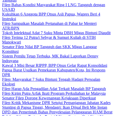
Tangguh
Filep Bahas Kondisi Masyarakat Ring I LNG Tangguh dengan
USAID
Kukuhkan 6 Anggota BPP Otsus Asli Papua, Wapres Beri 4
Instruksi
Filep Sampaikan Masalah Pertanahan di Pabar ke Menteri
ATR/BPN
Tokoh Intelektual Adat 7 Suku Minta DBH Migas Bintuni Diaudit
Filep Terima 12 Putra/i Sebyar & Sumuri Kuliah di STIH
Manokwari
Senator Filep Nilai BP Tangguh dan SKK Migas Langgar
Konstitusi
Sistem Pemilu Tetap Terbuka, MK Bakal Laporkan Denny
Indrayana
Kawal 3 Misi Besar RIPPP, BPP Otsus Gelar Rapat Konsolidasi
Papua Barat Usulkan Pemekaran Kabupaten/Kota, Ini Respons
DPR
Filep: Masyarakat 7 Suku Bintuni Tengah Hadapi Persoalan
Ekologi
Filep Harap Ada Pengadilan Adat Terkait Masalah BP Tangguh
Filep Kirim Putra Arfak Ikuti Program Perkuliahan ke Malaysia
Senator Filep Dorong Kewenangan Kejaksaan Diperkuat
Filep Kritik Mekanisme DPR Setujui Perpanjangan Jabatan Kades
Stunting di Papua Tinggi, Mendagri: Ikan Dijual Beli Mie Instan
DPD dan Pemerintah Bahas Penyelesaian Pelanggaran HAM Berat