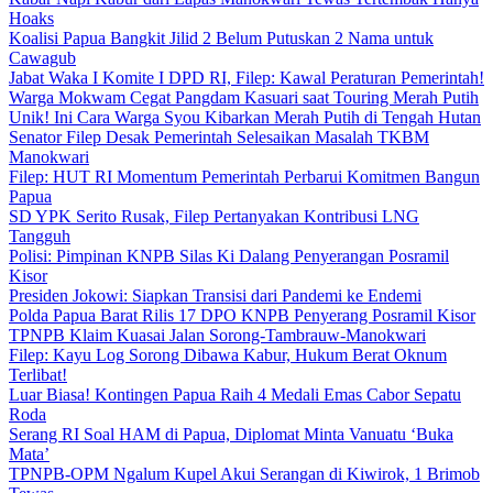
Hoaks
Koalisi Papua Bangkit Jilid 2 Belum Putuskan 2 Nama untuk
Cawagub
Jabat Waka I Komite I DPD RI, Filep: Kawal Peraturan Pemerintah!
Warga Mokwam Cegat Pangdam Kasuari saat Touring Merah Putih
Unik! Ini Cara Warga Syou Kibarkan Merah Putih di Tengah Hutan
Senator Filep Desak Pemerintah Selesaikan Masalah TKBM
Manokwari
Filep: HUT RI Momentum Pemerintah Perbarui Komitmen Bangun
Papua
SD YPK Serito Rusak, Filep Pertanyakan Kontribusi LNG
Tangguh
Polisi: Pimpinan KNPB Silas Ki Dalang Penyerangan Posramil
Kisor
Presiden Jokowi: Siapkan Transisi dari Pandemi ke Endemi
Polda Papua Barat Rilis 17 DPO KNPB Penyerang Posramil Kisor
TPNPB Klaim Kuasai Jalan Sorong-Tambrauw-Manokwari
Filep: Kayu Log Sorong Dibawa Kabur, Hukum Berat Oknum
Terlibat!
Luar Biasa! Kontingen Papua Raih 4 Medali Emas Cabor Sepatu
Roda
Serang RI Soal HAM di Papua, Diplomat Minta Vanuatu ‘Buka
Mata’
TPNPB-OPM Ngalum Kupel Akui Serangan di Kiwirok, 1 Brimob