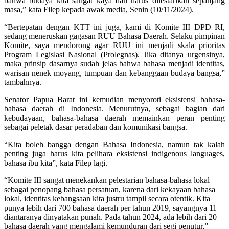
bahwa budaya kita sangat kaya dan harus dilestarikan sepanjang
masa,” kata Filep kepada awak media, Senin (10/11/2024).
“Bertepatan dengan KTT ini juga, kami di Komite III DPD RI,
sedang meneruskan gagasan RUU Bahasa Daerah. Selaku pimpinan
Komite, saya mendorong agar RUU ini menjadi skala prioritas
Program Legislasi Nasional (Prolegnas). Jika ditanya urgensinya,
maka prinsip dasarnya sudah jelas bahwa bahasa menjadi identitas,
warisan nenek moyang, tumpuan dan kebanggaan budaya bangsa,”
tambahnya.
Senator Papua Barat ini kemudian menyoroti eksistensi bahasa-
bahasa daerah di Indonesia. Menurutnya, sebagai bagian dari
kebudayaan, bahasa-bahasa daerah memainkan peran penting
sebagai peletak dasar peradaban dan komunikasi bangsa.
“Kita boleh bangga dengan Bahasa Indonesia, namun tak kalah
penting juga harus kita pelihara eksistensi indigenous languages,
bahasa ibu kita”, kata Filep lagi.
“Komite III sangat menekankan pelestarian bahasa-bahasa lokal
sebagai penopang bahasa persatuan, karena dari kekayaan bahasa
lokal, identitas kebangsaan kita justru tampil secara otentik. Kita
punya lebih dari 700 bahasa daerah per tahun 2019, sayangnya 11
diantaranya dinyatakan punah. Pada tahun 2024, ada lebih dari 20
bahasa daerah yang mengalami kemunduran dari segi penutur,”