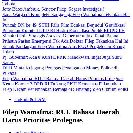
Tahota
Jetty Babo Ambruk, Senator Filep: Segera Investigasi!
Sapa Warga di Kompleks Sanggeng, Filep Wamafma Tekankan Hal
Ini
Puncak DN ke-49, STIH Rilis Film Edukasi Berjudul 'Gratifikasi'
Pimpinan Komite I DPD RI Hadiri Konsultasi Publik RPJPD PB
Simak 9 Poin Strategis Asosiasi Gubernur untuk Tanah Papua
Prihatin Pasien Emergensi Tak Ada Dokter, Filep Tekankan Hal Ini
Simak Pandangan Filep Wamafma Atas RUU Pengeloaan Ruang
Udara
Pj. Gubernur: Ada 8 Kursi DPRK Manokwari, Ingat Juga Suku
Saireri
DPD Minta Kejagung Pertegas Penanganan Money Politic di
Pilkada
Filep Wamafma: RUU Bahasa Daerah Harus Prioritas Prolegnas
Ketua Komite 3 DPD RI Dukung PKH Kemensos Dilanjutkan
Filep Kecam Penembakan Remaja di Semarang oleh Oknum Polisi
Hukum & HAM
Filep Wamafma: RUU Bahasa Daerah
Harus Prioritas Prolegnas
by Uma Ruhmana