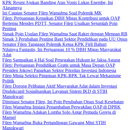
KPK Resmi Ajukan Banding Atas Vonis Lukas Enembe, Ini
Alasannya
Ini Catatan Senator Filep Wamafma Soal Polemik MK
Filep: Perjuangan Kenaikan DBH Migas Kontribusi untuk OAP
Bertemu Mendes PDTT, Senator Filep Usulkan Sejumlah Poin
Penting
Simak Poin Usulan Filep Wamafma Saat Raker dengan Menpan RB
Simak 3 Perubahan Penting Bagi Sektor Pendidikan pada UU Otsus
Senator Filep Tanggapi Polemik Ketua KPK Firli Bahuri
Nilainya Fantastis, Ini Perjuangan 10 % DBH Migas Masyarakat
Adat
Filep Sampaikan 4 Hal Soal Penegakan Hukum ke Jaksa Agung
Filep: Perjuangan Pendidikan Gratis untuk Masa Depan OAP
Presiden Jokowi Paparkan Sektor Prioritas Investasi Indonesia
Filep Minta Seleksi Pimpinan KPK-BPK Tak Lewat Mekanisme
Politik
Filep Dorong Pelibatan Aktif Masyarakat Adat dalam Investasi
Disdukcapil Sosialisasikan Layanan Sistem IKD di STIH
Manokwari
Diinisiasi Senator Filep, Ini Poin Perubahan Otsus Soal Kesehatan
Filep Wamafma Inisiasi Penambahan Perwakilan OAP di DPRK
Filep Wamafma Adakan Lomba Solo Antar Pemuda Gereja di
Mansel
Filep Wamafma Buka Pertandingan Gawang Mini STIH
Manokwari