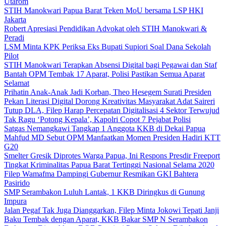
Utarom
STIH Manokwari Papua Barat Teken MoU bersama LSP HKI
Jakarta
Robert Apresiasi Pendidikan Advokat oleh STIH Manokwari &
Peradi
LSM Minta KPK Periksa Eks Bupati Supiori Soal Dana Sekolah
Pilot
STIH Manokwari Terapkan Absensi Digital bagi Pegawai dan Staf
Bantah OPM Tembak 17 Aparat, Polisi Pastikan Semua Aparat
Selamat
Prihatin Anak-Anak Jadi Korban, Theo Hesegem Surati Presiden
Pekan Literasi Digital Dorong Kreativitas Masyarakat Adat Saireri
Tutup DLA, Filep Harap Percepatan Digitalisasi 4 Sektor Terwujud
Tak Ragu ‘Potong Kepala’, Kapolri Copot 7 Pejabat Polisi
Satgas Nemangkawi Tangkap 1 Anggota KKB di Dekai Papua
Mahfud MD Sebut OPM Manfaatkan Momen Presiden Hadiri KTT
G20
Smelter Gresik Diprotes Warga Papua, Ini Respons Presdir Freeport
Tingkat Kriminalitas Papua Barat Tertinggi Nasional Selama 2020
Filep Wamafma Dampingi Gubernur Resmikan GKI Bahtera
Pasirido
SMP Serambakon Luluh Lantak, 1 KKB Diringkus di Gunung
Impura
Jalan Pegaf Tak Juga Dianggarkan, Filep Minta Jokowi Tepati Janji
Baku Tembak dengan Aparat, KKB Bakar SMP N Serambakon