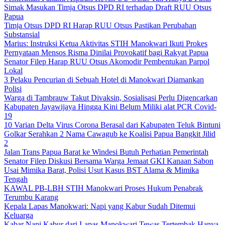
Simak Masukan Timja Otsus DPD RI terhadap Draft RUU Otsus
Papua
Timja Otsus DPD RI Harap RUU Otsus Pastikan Perubahan
Substansial
Marius: Instruksi Ketua Aktivitas STIH Manokwari Ikuti Prokes
Pernyataan Mensos Risma Dinilai Provokatif bagi Rakyat Papua
Senator Filep Harap RUU Otsus Akomodir Pembentukan Parpol
Lokal
3 Pelaku Pencurian di Sebuah Hotel di Manokwari Diamankan
Polisi
Warga di Tambrauw Takut Divaksin, Sosialisasi Perlu Digencarkan
Kabupaten Jayawijaya Hingga Kini Belum Miliki alat PCR Covid-
19
10 Varian Delta Virus Corona Berasal dari Kabupaten Teluk Bintuni
Golkar Serahkan 2 Nama Cawagub ke Koalisi Papua Bangkit Jilid
2
Jalan Trans Papua Barat ke Windesi Butuh Perhatian Pemerintah
Senator Filep Diskusi Bersama Warga Jemaat GKI Kanaan Sabon
Usai Mimika Barat, Polisi Usut Kasus BST Alama & Mimika
Tengah
KAWAL PB-LBH STIH Manokwari Proses Hukum Penabrak
Terumbu Karang
Kepala Lapas Manokwari: Napi yang Kabur Sudah Ditemui
Keluarga
Kabar Napi Kabur dari Lapas Manokwari Tewas Tertembak Hanya