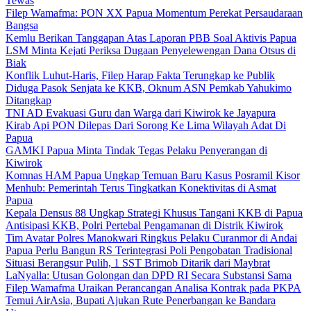
Tewas
Filep Wamafma: PON XX Papua Momentum Perekat Persaudaraan
Bangsa
Kemlu Berikan Tanggapan Atas Laporan PBB Soal Aktivis Papua
LSM Minta Kejati Periksa Dugaan Penyelewengan Dana Otsus di
Biak
Konflik Luhut-Haris, Filep Harap Fakta Terungkap ke Publik
Diduga Pasok Senjata ke KKB, Oknum ASN Pemkab Yahukimo
Ditangkap
TNI AD Evakuasi Guru dan Warga dari Kiwirok ke Jayapura
Kirab Api PON Dilepas Dari Sorong Ke Lima Wilayah Adat Di
Papua
GAMKI Papua Minta Tindak Tegas Pelaku Penyerangan di
Kiwirok
Komnas HAM Papua Ungkap Temuan Baru Kasus Posramil Kisor
Menhub: Pemerintah Terus Tingkatkan Konektivitas di Asmat
Papua
Kepala Densus 88 Ungkap Strategi Khusus Tangani KKB di Papua
Antisipasi KKB, Polri Pertebal Pengamanan di Distrik Kiwirok
Tim Avatar Polres Manokwari Ringkus Pelaku Curanmor di Andai
Papua Perlu Bangun RS Terintegrasi Poli Pengobatan Tradisional
Situasi Berangsur Pulih, 1 SST Brimob Ditarik dari Maybrat
LaNyalla: Utusan Golongan dan DPD RI Secara Substansi Sama
Filep Wamafma Uraikan Perancangan Analisa Kontrak pada PKPA
Temui AirAsia, Bupati Ajukan Rute Penerbangan ke Bandara