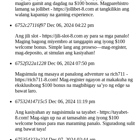
maglaro gamit ang dagdag na $100 bonus. Magparehistro
lamang sa jollibet - https://jollibet-8.com at tangkilikin ang
walang kapantay na gaming experience.
6752c27116f97
Dec 06, 2024 04:22 pm
Ang jili slot - https://jili-slot-8.com ay para sa mga panalo!
Maging bagong miyembro at tanggapin ang iyong $100
welcome bonus. Simple lang ang proseso—mag-register,
mag-deposito, at simulan ang kasiyahan!
6752f322a1228
Dec 06, 2024 07:50 pm
Magsimula ng masaya at panalong adventure sa rich711 -
https://rich711-8.com! Mag-register ngayon at makakuha ng
eksklusibong $100 bonus na magbibigay sa’yo ng edge sa
bawat laro.
67532414715c5
Dec 06, 2024 11:19 pm
Ang kasiyahan ay nagsisimula sa tayabet - https://tayabet-
8.com! Mag-sign up na at tamasahin ang iyong $100
welcome bonus para mas maraming panalo. Siguradong sulit
ang bawat taya!
675354323a224
Dec 07, 2024 02:44 am