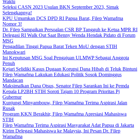
Waktu
Seleksi CASN 2023 Usulan BKN September 2023, Simak
Selengkapnya!
KPU Umumkan DCS DPD RI Papua Barat, Filep Wamafma
Nomor 3!
Dr. Filep Sampaikan Persoalan CSR BP Tangguh ke Ketua MPR RI
Delegasi RI Walk Out Saat Benny Wenda Hendak Pidato di Forum
MSG
Pengadilan Tinggi Papua Barat Teken MoU dengan STIH
Manokwari
Ini Keputusan MSG Soal Pengajuan ULMWP Sebagai Anggota
Penuh
Kejari Selidiki Kasus Dugaan Korupsi Dana Hibah di Teluk Bintuni
Filep Wamafma Lakukan Edukasi Politik Sosok Dominggus
Mandacan
Maksimalkan Dana Otsus, Senator Filep Sarankan Ini ke Pemda
Kepala LP2BH STIH Soroti Tajam 10 Program Prioritas Pj
Gubernur
Kunjungi Minyambouw, Filep Wamafma Terima Aspirasi Jalan
Rusak
Program KKN Berakhir, Filep Wamafma Apresiasi Mahasiswa
STIH
Filep Wamafma Terima Aspirasi Masyarakat Adat Papua di Jakarta
Kirim Delegasi Mahasiswa ke Malaysia, Ini Pesan Dr. Filep
Wamafma