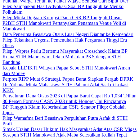
Puluhan Warga Terjun ke Pantai Wijaya Sentosa Cari Siput Uter
Filep Sampaikan Hasil Advokasi Soal BP Tangguh ke Menko
Polhukam
Filep Minta Dugaan Korupsi Dana CSR BP Tangguh Diusut
P2BH STIH Manokwari Pertanyakan Penamaan Venue Voli di
Manokwari
Data Penerima Beasiswa Otsus Luar Negeri Diantar ke Kemendari
Filep Tekankan Urgensi Pemenuhan Hak Perguruan Tinggi Era
Otsus
Filep: Wapres Perlu Bertemu Masyarakat Crosscheck Klaim BP
Ketua STIH Manokwari Teken MoU dan PKS dengan STH
Bandung
Kepala LLDIKTI Wilayah Papua Sebut STIH Manokwari Aman
dari Monev
Perpres RIPP Muat 6 Strategi, Papua Barat Siapkan Pergub DPRK
Dr. Yohana Minta Mahasiswa STIH Pahami Adat Saat di Lokasi
KKN
Penyaluran Dana Otsus 2023 di Papua Barat Capai Rp 1,034 Triliun
80 Persen Formasi CASN 2023 untuk Honorer, Ini Rinciannya
BP Tangguh Klaim Keberhasilan CSR, Senator Filep: Cobalah
Jujur!
Filep Wamafma Beri Beasiswa Perpuluhan Putra Arfak di STIH
Prafi
Simak Uraian Dasar Hukum Hak Masyarakat Adat Atas CSR Migas
Sesepuh STIH Manokwari Ajak Maba Selesaikan Kuliah Tepat