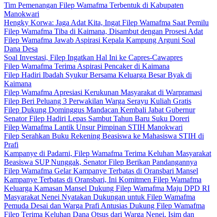
Tim Pemenangan Filep Wamafma Terbentuk di Kabupaten
Manokwari
Hengky Korwa: Jaga Adat Kita, Ingat Filep Wamafma Saat Pemilu
Filep Wamafma Tiba di Kaimana, Disambut dengan Prosesi Adat
Filep Wamafma Jawab Aspirasi Kepala Kampung Arguni Soal
Dana Desa
Soal Investasi, Filep Ingatkan Hal Ini ke Capres-Cawapres
Filep Wamafma Terima Aspirasi Pencaker di Kaimana
Filep Hadiri Ibadah Syukur Bersama Keluarga Besar Byak di
Kaimana
Filep Wamafma Apresiasi Kerukunan Masyarakat di Warpramasi
Filep Beri Peluang 3 Perwakilan Warga Serayu Kuliah Gratis
Filep Dukung Dominggus Mandacan Kembali Jabat Gubernur
Senator Filep Hadiri Lepas Sambut Tahun Baru Suku Doreri
Filep Wamafma Lantik Unsur Pimpinan STIH Manokwari
Filep Serahkan Buku Rekening Beasiswa ke Mahasiswa STIH di
Prafi
Kampanye di Padarni, Filep Wamafma Terima Keluhan Masyarakat
Beasiswa SUP Nunggak, Senator Filep Berikan Pandangannya
Filep Wamafma Gelar Kampanye Terbatas di Oransbari Mansel
Kampanye Terbatas di Oransbari, Ini Komitmen Filep Wamafma
Keluarga Kamasan Mansel Dukung Filep Wamafma Maju DPD RI
Masyarakat Nenei Nyatakan Dukungan untuk Filep Wamafma
Pemuda Desai dan Warga Prafi Antusias Dukung Filep Wamafma
Filep Terima Keluhan Dana Otsus dari Warga Nenei, Isim dan