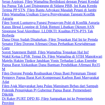
Serap Aspirasi, Filep Wamafma Berdiskusi dengan Petani Kendal
Isu Papua Tak Lagi Disinggung di Sidang PBB, Ini Kata Kemlu
Terima PP STN, Filep Bantu Advokasi Masalah Petani di Jambi
Filep Wamafma Usulkan Upaya Penyelesaian Tangani Konflik
Agraria
Filep Soroti Lunturnya Fungsi Pengayom Polri di Konflik Agraria
Kasus Illegal Logging di Teluk Bintuni Libatkan Oknum ASN
Singgung Soal Akreditasi, LLDIKTI: Kualitas PTN-PTS Tak
Berbeda
Dana Otsus Sudah Disalurkan, Filep Tegaskan Hal Ini ke Pemda
Senator Filep Dorong Afirmasi Otsus Perhatikan Kesejahteraan
Guru
Soroti Statement Bahlil, Filep Wamafma Tegaskan Hal Ini!
Wakil Ketua LPSK Temui Dr. Filep Wamafma di STIH Manokwari
Majelis Hakim Tipikor Jatuhkan Vonis Terhadap Lukas Enembe
Papua Barat Alokasikan Dana Bantuan Pendidikan Afirmasi Rp35
M
Filep Dorong Pemda Realisasikan Otsus Bagi Perguruan Tinggi
Pemprov Papua Barat Kaji Kompensasi Karbon Bagi Masyarakat
Adat
Filep Ajak Masyarakat Jaga Pulau Mansinam Bebas dari Sampah
Polemik Penunjukan Pj Gubernur Papua Barat, Permendagri
Dikritik
Di Raker PURT DPD RI, Filep Sampaikan ini ke Pemerintah
Provinsi