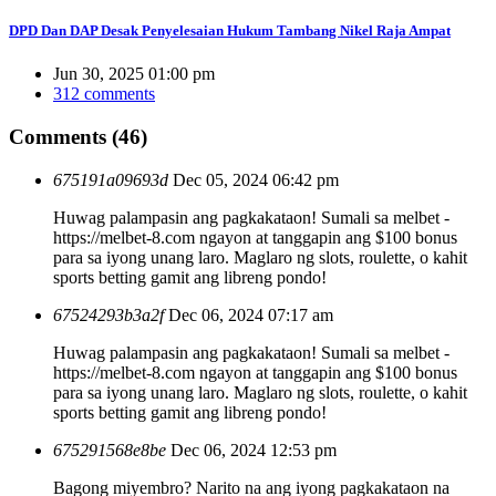
DPD Dan DAP Desak Penyelesaian Hukum Tambang Nikel Raja Ampat
Jun 30, 2025 01:00 pm
312 comments
Comments (46)
675191a09693d
Dec 05, 2024 06:42 pm
Huwag palampasin ang pagkakataon! Sumali sa melbet -
https://melbet-8.com ngayon at tanggapin ang $100 bonus
para sa iyong unang laro. Maglaro ng slots, roulette, o kahit
sports betting gamit ang libreng pondo!
67524293b3a2f
Dec 06, 2024 07:17 am
Huwag palampasin ang pagkakataon! Sumali sa melbet -
https://melbet-8.com ngayon at tanggapin ang $100 bonus
para sa iyong unang laro. Maglaro ng slots, roulette, o kahit
sports betting gamit ang libreng pondo!
675291568e8be
Dec 06, 2024 12:53 pm
Bagong miyembro? Narito na ang iyong pagkakataon na