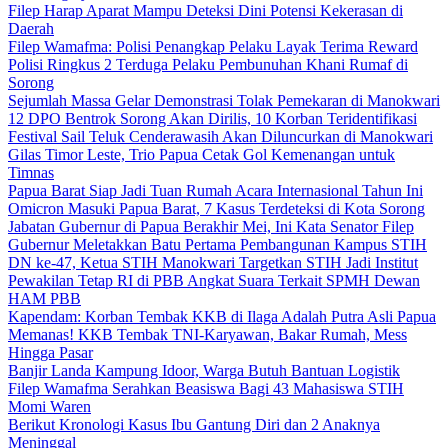
Filep Harap Aparat Mampu Deteksi Dini Potensi Kekerasan di
Daerah
Filep Wamafma: Polisi Penangkap Pelaku Layak Terima Reward
Polisi Ringkus 2 Terduga Pelaku Pembunuhan Khani Rumaf di
Sorong
Sejumlah Massa Gelar Demonstrasi Tolak Pemekaran di Manokwari
12 DPO Bentrok Sorong Akan Dirilis, 10 Korban Teridentifikasi
Festival Sail Teluk Cenderawasih Akan Diluncurkan di Manokwari
Gilas Timor Leste, Trio Papua Cetak Gol Kemenangan untuk
Timnas
Papua Barat Siap Jadi Tuan Rumah Acara Internasional Tahun Ini
Omicron Masuki Papua Barat, 7 Kasus Terdeteksi di Kota Sorong
Jabatan Gubernur di Papua Berakhir Mei, Ini Kata Senator Filep
Gubernur Meletakkan Batu Pertama Pembangunan Kampus STIH
DN ke-47, Ketua STIH Manokwari Targetkan STIH Jadi Institut
Pewakilan Tetap RI di PBB Angkat Suara Terkait SPMH Dewan
HAM PBB
Kapendam: Korban Tembak KKB di Ilaga Adalah Putra Asli Papua
Memanas! KKB Tembak TNI-Karyawan, Bakar Rumah, Mess
Hingga Pasar
Banjir Landa Kampung Idoor, Warga Butuh Bantuan Logistik
Filep Wamafma Serahkan Beasiswa Bagi 43 Mahasiswa STIH
Momi Waren
Berikut Kronologi Kasus Ibu Gantung Diri dan 2 Anaknya
Meninggal