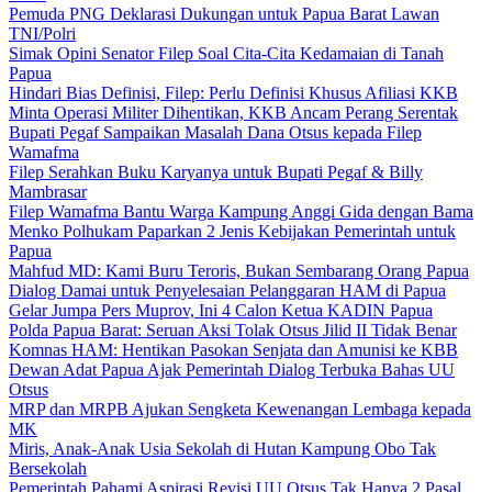
Pemuda PNG Deklarasi Dukungan untuk Papua Barat Lawan
TNI/Polri
Simak Opini Senator Filep Soal Cita-Cita Kedamaian di Tanah
Papua
Hindari Bias Definisi, Filep: Perlu Definisi Khusus Afiliasi KKB
Minta Operasi Militer Dihentikan, KKB Ancam Perang Serentak
Bupati Pegaf Sampaikan Masalah Dana Otsus kepada Filep
Wamafma
Filep Serahkan Buku Karyanya untuk Bupati Pegaf & Billy
Mambrasar
Filep Wamafma Bantu Warga Kampung Anggi Gida dengan Bama
Menko Polhukam Paparkan 2 Jenis Kebijakan Pemerintah untuk
Papua
Mahfud MD: Kami Buru Teroris, Bukan Sembarang Orang Papua
Dialog Damai untuk Penyelesaian Pelanggaran HAM di Papua
Gelar Jumpa Pers Muprov, Ini 4 Calon Ketua KADIN Papua
Polda Papua Barat: Seruan Aksi Tolak Otsus Jilid II Tidak Benar
Komnas HAM: Hentikan Pasokan Senjata dan Amunisi ke KBB
Dewan Adat Papua Ajak Pemerintah Dialog Terbuka Bahas UU
Otsus
MRP dan MRPB Ajukan Sengketa Kewenangan Lembaga kepada
MK
Miris, Anak-Anak Usia Sekolah di Hutan Kampung Obo Tak
Bersekolah
Pemerintah Pahami Aspirasi Revisi UU Otsus Tak Hanya 2 Pasal