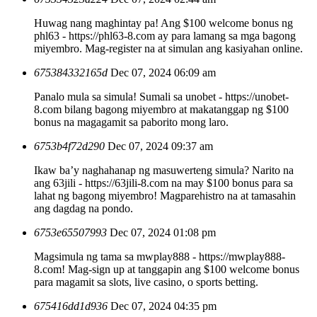
Huwag nang maghintay pa! Ang $100 welcome bonus ng
phl63 - https://phl63-8.com ay para lamang sa mga bagong
miyembro. Mag-register na at simulan ang kasiyahan online.
675384332165d
Dec 07, 2024 06:09 am
Panalo mula sa simula! Sumali sa unobet - https://unobet-
8.com bilang bagong miyembro at makatanggap ng $100
bonus na magagamit sa paborito mong laro.
6753b4f72d290
Dec 07, 2024 09:37 am
Ikaw ba’y naghahanap ng masuwerteng simula? Narito na
ang 63jili - https://63jili-8.com na may $100 bonus para sa
lahat ng bagong miyembro! Magparehistro na at tamasahin
ang dagdag na pondo.
6753e65507993
Dec 07, 2024 01:08 pm
Magsimula ng tama sa mwplay888 - https://mwplay888-
8.com! Mag-sign up at tanggapin ang $100 welcome bonus
para magamit sa slots, live casino, o sports betting.
675416dd1d936
Dec 07, 2024 04:35 pm