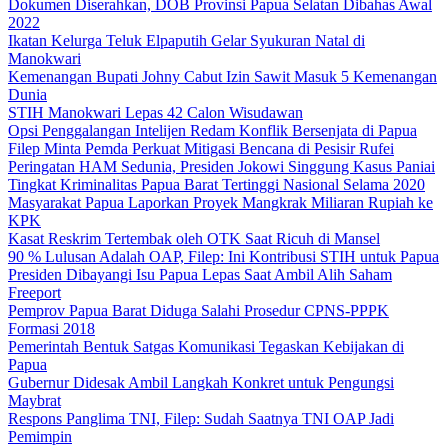
Dokumen Diserahkan, DOB Provinsi Papua Selatan Dibahas Awal
2022
Ikatan Kelurga Teluk Elpaputih Gelar Syukuran Natal di
Manokwari
Kemenangan Bupati Johny Cabut Izin Sawit Masuk 5 Kemenangan
Dunia
STIH Manokwari Lepas 42 Calon Wisudawan
Opsi Penggalangan Intelijen Redam Konflik Bersenjata di Papua
Filep Minta Pemda Perkuat Mitigasi Bencana di Pesisir Rufei
Peringatan HAM Sedunia, Presiden Jokowi Singgung Kasus Paniai
Tingkat Kriminalitas Papua Barat Tertinggi Nasional Selama 2020
Masyarakat Papua Laporkan Proyek Mangkrak Miliaran Rupiah ke
KPK
Kasat Reskrim Tertembak oleh OTK Saat Ricuh di Mansel
90 % Lulusan Adalah OAP, Filep: Ini Kontribusi STIH untuk Papua
Presiden Dibayangi Isu Papua Lepas Saat Ambil Alih Saham
Freeport
Pemprov Papua Barat Diduga Salahi Prosedur CPNS-PPPK
Formasi 2018
Pemerintah Bentuk Satgas Komunikasi Tegaskan Kebijakan di
Papua
Gubernur Didesak Ambil Langkah Konkret untuk Pengungsi
Maybrat
Respons Panglima TNI, Filep: Sudah Saatnya TNI OAP Jadi
Pemimpin