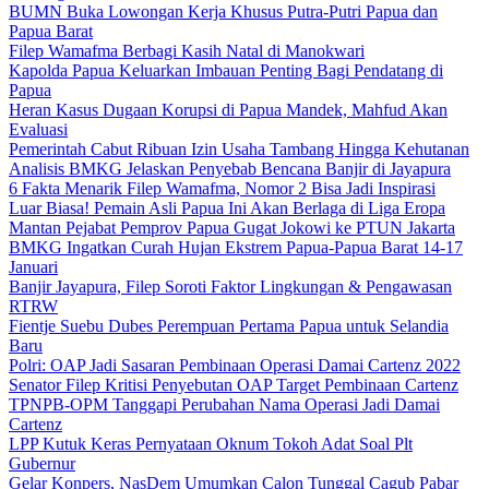
BUMN Buka Lowongan Kerja Khusus Putra-Putri Papua dan
Papua Barat
Filep Wamafma Berbagi Kasih Natal di Manokwari
Kapolda Papua Keluarkan Imbauan Penting Bagi Pendatang di
Papua
Heran Kasus Dugaan Korupsi di Papua Mandek, Mahfud Akan
Evaluasi
Pemerintah Cabut Ribuan Izin Usaha Tambang Hingga Kehutanan
Analisis BMKG Jelaskan Penyebab Bencana Banjir di Jayapura
6 Fakta Menarik Filep Wamafma, Nomor 2 Bisa Jadi Inspirasi
Luar Biasa! Pemain Asli Papua Ini Akan Berlaga di Liga Eropa
Mantan Pejabat Pemprov Papua Gugat Jokowi ke PTUN Jakarta
BMKG Ingatkan Curah Hujan Ekstrem Papua-Papua Barat 14-17
Januari
Banjir Jayapura, Filep Soroti Faktor Lingkungan & Pengawasan
RTRW
Fientje Suebu Dubes Perempuan Pertama Papua untuk Selandia
Baru
Polri: OAP Jadi Sasaran Pembinaan Operasi Damai Cartenz 2022
Senator Filep Kritisi Penyebutan OAP Target Pembinaan Cartenz
TPNPB-OPM Tanggapi Perubahan Nama Operasi Jadi Damai
Cartenz
LPP Kutuk Keras Pernyataan Oknum Tokoh Adat Soal Plt
Gubernur
Gelar Konpers, NasDem Umumkan Calon Tunggal Cagub Pabar