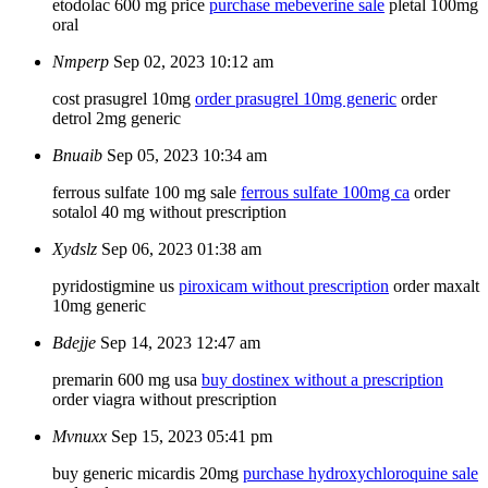
etodolac 600 mg price
purchase mebeverine sale
pletal 100mg
oral
Nmperp
Sep 02, 2023 10:12 am
cost prasugrel 10mg
order prasugrel 10mg generic
order
detrol 2mg generic
Bnuaib
Sep 05, 2023 10:34 am
ferrous sulfate 100 mg sale
ferrous sulfate 100mg ca
order
sotalol 40 mg without prescription
Xydslz
Sep 06, 2023 01:38 am
pyridostigmine us
piroxicam without prescription
order maxalt
10mg generic
Bdejje
Sep 14, 2023 12:47 am
premarin 600 mg usa
buy dostinex without a prescription
order viagra without prescription
Mvnuxx
Sep 15, 2023 05:41 pm
buy generic micardis 20mg
purchase hydroxychloroquine sale