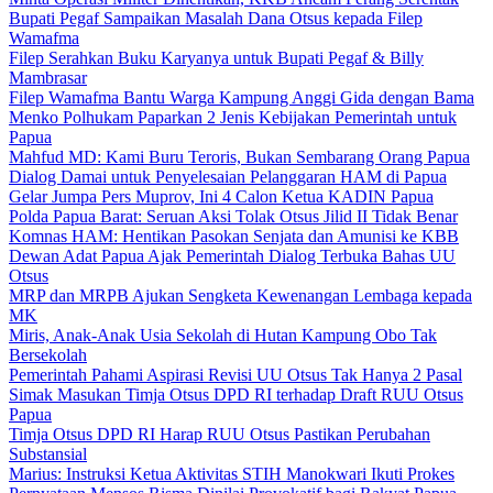
Bupati Pegaf Sampaikan Masalah Dana Otsus kepada Filep
Wamafma
Filep Serahkan Buku Karyanya untuk Bupati Pegaf & Billy
Mambrasar
Filep Wamafma Bantu Warga Kampung Anggi Gida dengan Bama
Menko Polhukam Paparkan 2 Jenis Kebijakan Pemerintah untuk
Papua
Mahfud MD: Kami Buru Teroris, Bukan Sembarang Orang Papua
Dialog Damai untuk Penyelesaian Pelanggaran HAM di Papua
Gelar Jumpa Pers Muprov, Ini 4 Calon Ketua KADIN Papua
Polda Papua Barat: Seruan Aksi Tolak Otsus Jilid II Tidak Benar
Komnas HAM: Hentikan Pasokan Senjata dan Amunisi ke KBB
Dewan Adat Papua Ajak Pemerintah Dialog Terbuka Bahas UU
Otsus
MRP dan MRPB Ajukan Sengketa Kewenangan Lembaga kepada
MK
Miris, Anak-Anak Usia Sekolah di Hutan Kampung Obo Tak
Bersekolah
Pemerintah Pahami Aspirasi Revisi UU Otsus Tak Hanya 2 Pasal
Simak Masukan Timja Otsus DPD RI terhadap Draft RUU Otsus
Papua
Timja Otsus DPD RI Harap RUU Otsus Pastikan Perubahan
Substansial
Marius: Instruksi Ketua Aktivitas STIH Manokwari Ikuti Prokes