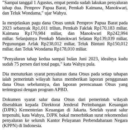
"Sampai tanggal 1 Agustus, empat pemda sudah lakukan penyaluran
tahap dua. Pemprov Papua Barat, Pemkab Kaimana, Manokwari,
dan Teluk Wondama," ujar Wahyu.
Ia menjelaskan pagu dana Otsus untuk Pemprov Papua Barat pada
2023 sebanyak Rp1,011 triliun, Pemkab Fakfak Rp170,183 miliar,
Kaimana Rp170,984 miliar, dan Manokwari Rp242,994
miliar. Selanjutnya Pemkab Manokwari Selatan Rp139,039 miliar,
Pegunungan Arfak Rp238,012 miliar, Teluk Bintuni Rp150,012
miliar, dan Teluk Wondama Rp178,010 miliar.
"Penyaluran tahap kedua sampai bulan Juni 2023, idealnya kudu
sudah 75 persen dari total pagu," kata Wahyu pula.
Dia menuturkan syarat penyaluran dana Otsus pada setiap tahapan
ialah pemerintah wilayah harus memberikan laporan penggunaan
dana Otsus sebelumnya, dan laporan perencanaan Otsus yang
terintegrasi dengan program APBD.
Dokumen syarat salur dana Otsus dari pemerintah wilayah
diserahkan kepada Direktorat Jenderal Perimbangan Keuangan
(DJPK) Kementerian Keuangan di Jakarta. Setelah syarat salur
terpenuhi, kata Wahyu, DJPK bakal menerbitkan surat rekomendasi
penyaluran ke seluruh Kantor Pelayanan Perbendaharaan Negara
(KPPN) di Indonesia.