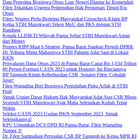
Data Penerima Beasiswa Otsus Luar Negeri Diantar ke Kemendari
Filep Tekankan Urgensi Pemenuhan Hak Perguruan Tinggi Era
Otsus
Filep: Wapres Perlu Bertemu Masyarakat Crosscheck Klaim BP
Ketua STIH Manokwari Teken MoU dan PKS dengan STH
Bandung
Kepala LLDIKTI Wilayah Papua Sebut STIH Manokwari Aman
dari Monev
Perpres RIPP Muat 6 Strategi, Papua Barat Siapkan Pergub DPRK
Dr. Yohana Minta Mahasiswa STIH Pahami Adat Saat di Lokasi
KKN
Penyaluran Dana Otsus 2023 di Papua Barat Capai Rp 1,034 Triliun
80 Persen Formasi CASN 2023 untuk Honorer, Ini Rinciannya
BP Tangguh Klaim Keberhasilan CSR, Senator Filep: Cobalah
Jujur!
Filep Wamafma Beri Beasiswa Perpuluhan Putra Arfak di STIH
Prafi
Simak Uraian Dasar Hukum Hak Masyarakat Adat Atas CSR Migas
Sesepuh STIH Manokwari Ajak Maba Selesaikan Kuliah Tepat
Waktu
Seleksi CASN 2023 Usulan BKN September 2023, Simak
Selengkapnya!
KPU Umumkan DCS DPD RI Papua Barat, Filep Wamafma
Nomor 3!
Dr. Filep Sampaikan Persoalan CSR BP Tangguh ke Ketua MPR RI