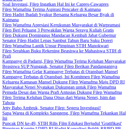
Soal Investasi, Filep Ingatkan Hal Ini ke Capres-Cawapres
Filep Wamafma Terima Aspirasi Pencaker di Kaimana
Filep Hadiri Ibadah Syukur Bersama Keluarga Besar Byak di
Kaimana
Filep Wamafma Apresiasi Kerukunan Masyarakat di Warpramasi
Filep Beri Peluang 3 Perwakilan Warga Serayu Kuliah Gratis
Filep Dukung Dominggus Mandacan Kembali Jabat Gubernur
Senator Filep Hadiri Lepas Sambut Tahun Baru Suku Doreri
Filep Wamafma Lantik Unsur Pimpinan STIH Manokwari
Filep Serahkan Buku Rekening Beasiswa ke Mahasiswa STIH di
Prafi
Kampanye di Padarni, Filep Wamafma Terima Keluhan Masyarakat
Beasiswa SUP Nunggak, Senator Filep Berikan Pandangannya
Filep Wamafma Gelar Kampanye Terbatas di Oransbari Mansel
Kampanye Terbatas di Oransbari, Ini Komitmen Filep Wamafma
Keluarga Kamasan Mansel Dukung Filep Wamafma Maju DPD RI
Masyarakat Nenei Nyatakan Dukungan untuk Filep Wamafma
Pemuda Desai dan Warga Prafi Antusias Dukung Filep Wamafma
Filep Terima Keluhan Dana Otsus dari Warga Nenei, Isim dan
Tahota
Jetty Babo Ambruk, Senator Filep: Segera Investigasi!
Sapa Warga di Kompleks Sanggeng, Filep Wamafma Tekankan Hal
Ini
Puncak DN ke-49, STIH Rilis Film Edukasi Berjudul 'Gratifikasi'
Pimpinan Komite I DPD RI Hadiri Konsultasi Publik RPJPD PB