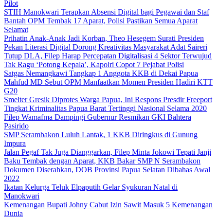
Pilot
STIH Manokwari Terapkan Absensi Digital bagi Pegawai dan Staf
Bantah OPM Tembak 17 Aparat, Polisi Pastikan Semua Aparat
Selamat
Prihatin Anak-Anak Jadi Korban, Theo Hesegem Surati Presiden
Pekan Literasi Digital Dorong Kreativitas Masyarakat Adat Saireri
Tutup DLA, Filep Harap Percepatan Digitalisasi 4 Sektor Terwujud
Tak Ragu ‘Potong Kepala’, Kapolri Copot 7 Pejabat Polisi
Satgas Nemangkawi Tangkap 1 Anggota KKB di Dekai Papua
Mahfud MD Sebut OPM Manfaatkan Momen Presiden Hadiri KTT
G20
Smelter Gresik Diprotes Warga Papua, Ini Respons Presdir Freeport
Tingkat Kriminalitas Papua Barat Tertinggi Nasional Selama 2020
Filep Wamafma Dampingi Gubernur Resmikan GKI Bahtera
Pasirido
SMP Serambakon Luluh Lantak, 1 KKB Diringkus di Gunung
Impura
Jalan Pegaf Tak Juga Dianggarkan, Filep Minta Jokowi Tepati Janji
Baku Tembak dengan Aparat, KKB Bakar SMP N Serambakon
Dokumen Diserahkan, DOB Provinsi Papua Selatan Dibahas Awal
2022
Ikatan Kelurga Teluk Elpaputih Gelar Syukuran Natal di
Manokwari
Kemenangan Bupati Johny Cabut Izin Sawit Masuk 5 Kemenangan
Dunia