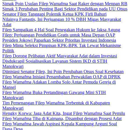
Simak Poin Usulan Filep Wamafma Saat Raker dengan Menpan RB
Simak 3 Perubahan Penting Bagi Sektor Pendidikan pada UU Otsus
Senator Filep Tanggapi Polemik Ketua KPK Firli Bahuri
Nilainya Fantastis, Ini Perjuangan 10 % DBH Migas Masyarakat
Adat
Filep Sampaikan 4 Hal Soal Penegakan Hukum ke Jaksa Agung
Filep: Perjuangan Pendidikan Gratis untuk Masa Depan OAP
Presiden Jokowi Paparkan Sektor Prioritas Investasi Indonesia
Filep Minta Seleksi Pimpinan KPK-BPK Tak Lewat Mekanisme
Politik
Filep Dorong Pelibatan Aktif Masyarakat Adat dalam Investasi
Disdukcapil Sosialisasikan Layanan Sistem IKD di STIH
Manokwari
Diinisiasi Senator Filep, Ini Poin Perubahan Otsus Soal Kesehatan
Filep Wamafma Inisiasi Penambahan Perwakilan OAP di DPRK
Filep Wamafma Adakan Lomba Solo Antar Pemuda Gereja di
Mansel
Filep Wamafma Buka Pertandingan Gawang Mini STIH
Manokwari
Tim Pemenangan Filep Wamafma Terbentuk di Kabupaten
Manokwari
Hengky Korwa: Jaga Adat Kita, Ingat Filep Wamafma Saat Pemilu
Filep Wamafma Tiba di Kaimana, Disambut dengan Prosesi Adat
Filep Wamafma Jawab Aspirasi Kepala Kampung Arguni Soal
Dana Desa