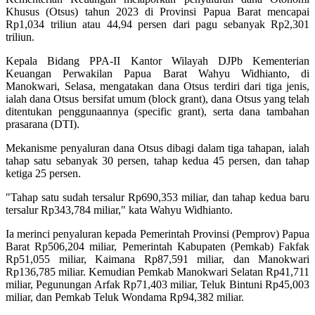
Khusus (Otsus) tahun 2023 di Provinsi Papua Barat mencapai
Rp1,034 triliun atau 44,94 persen dari pagu sebanyak Rp2,301
triliun.
Kepala Bidang PPA-II Kantor Wilayah DJPb Kementerian
Keuangan Perwakilan Papua Barat Wahyu Widhianto, di
Manokwari, Selasa, mengatakan dana Otsus terdiri dari tiga jenis,
ialah dana Otsus bersifat umum (block grant), dana Otsus yang telah
ditentukan penggunaannya (specific grant), serta dana tambahan
prasarana (DTI).
Mekanisme penyaluran dana Otsus dibagi dalam tiga tahapan, ialah
tahap satu sebanyak 30 persen, tahap kedua 45 persen, dan tahap
ketiga 25 persen.
"Tahap satu sudah tersalur Rp690,353 miliar, dan tahap kedua baru
tersalur Rp343,784 miliar," kata Wahyu Widhianto.
Ia merinci penyaluran kepada Pemerintah Provinsi (Pemprov) Papua
Barat Rp506,204 miliar, Pemerintah Kabupaten (Pemkab) Fakfak
Rp51,055 miliar, Kaimana Rp87,591 miliar, dan Manokwari
Rp136,785 miliar. Kemudian Pemkab Manokwari Selatan Rp41,711
miliar, Pegunungan Arfak Rp71,403 miliar, Teluk Bintuni Rp45,003
miliar, dan Pemkab Teluk Wondama Rp94,382 miliar.