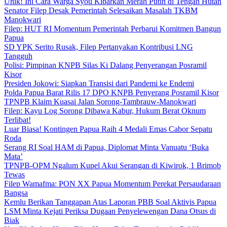
Unik! Ini Cara Warga Syou Kibarkan Merah Putih di Tengah Hutan
Senator Filep Desak Pemerintah Selesaikan Masalah TKBM
Manokwari
Filep: HUT RI Momentum Pemerintah Perbarui Komitmen Bangun
Papua
SD YPK Serito Rusak, Filep Pertanyakan Kontribusi LNG
Tangguh
Polisi: Pimpinan KNPB Silas Ki Dalang Penyerangan Posramil
Kisor
Presiden Jokowi: Siapkan Transisi dari Pandemi ke Endemi
Polda Papua Barat Rilis 17 DPO KNPB Penyerang Posramil Kisor
TPNPB Klaim Kuasai Jalan Sorong-Tambrauw-Manokwari
Filep: Kayu Log Sorong Dibawa Kabur, Hukum Berat Oknum
Terlibat!
Luar Biasa! Kontingen Papua Raih 4 Medali Emas Cabor Sepatu
Roda
Serang RI Soal HAM di Papua, Diplomat Minta Vanuatu ‘Buka
Mata’
TPNPB-OPM Ngalum Kupel Akui Serangan di Kiwirok, 1 Brimob
Tewas
Filep Wamafma: PON XX Papua Momentum Perekat Persaudaraan
Bangsa
Kemlu Berikan Tanggapan Atas Laporan PBB Soal Aktivis Papua
LSM Minta Kejati Periksa Dugaan Penyelewengan Dana Otsus di
Biak