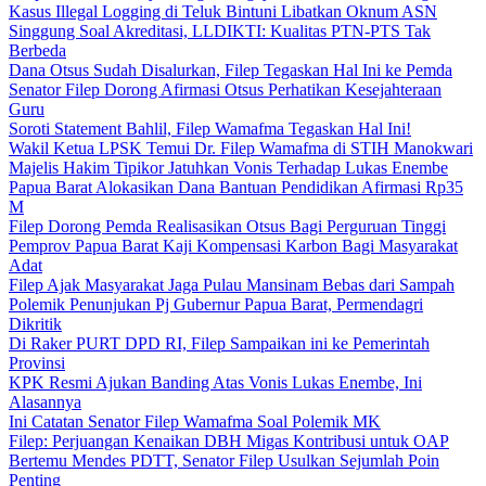
Kasus Illegal Logging di Teluk Bintuni Libatkan Oknum ASN
Singgung Soal Akreditasi, LLDIKTI: Kualitas PTN-PTS Tak
Berbeda
Dana Otsus Sudah Disalurkan, Filep Tegaskan Hal Ini ke Pemda
Senator Filep Dorong Afirmasi Otsus Perhatikan Kesejahteraan
Guru
Soroti Statement Bahlil, Filep Wamafma Tegaskan Hal Ini!
Wakil Ketua LPSK Temui Dr. Filep Wamafma di STIH Manokwari
Majelis Hakim Tipikor Jatuhkan Vonis Terhadap Lukas Enembe
Papua Barat Alokasikan Dana Bantuan Pendidikan Afirmasi Rp35
M
Filep Dorong Pemda Realisasikan Otsus Bagi Perguruan Tinggi
Pemprov Papua Barat Kaji Kompensasi Karbon Bagi Masyarakat
Adat
Filep Ajak Masyarakat Jaga Pulau Mansinam Bebas dari Sampah
Polemik Penunjukan Pj Gubernur Papua Barat, Permendagri
Dikritik
Di Raker PURT DPD RI, Filep Sampaikan ini ke Pemerintah
Provinsi
KPK Resmi Ajukan Banding Atas Vonis Lukas Enembe, Ini
Alasannya
Ini Catatan Senator Filep Wamafma Soal Polemik MK
Filep: Perjuangan Kenaikan DBH Migas Kontribusi untuk OAP
Bertemu Mendes PDTT, Senator Filep Usulkan Sejumlah Poin
Penting