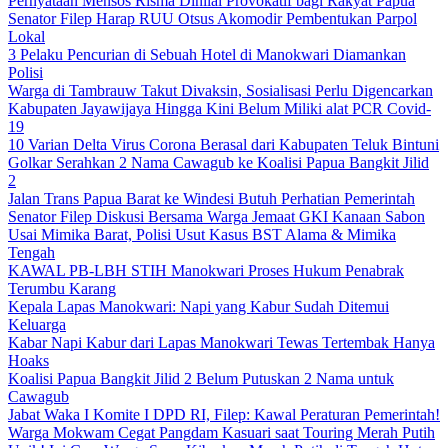
Pernyataan Mensos Risma Dinilai Provokatif bagi Rakyat Papua
Senator Filep Harap RUU Otsus Akomodir Pembentukan Parpol
Lokal
3 Pelaku Pencurian di Sebuah Hotel di Manokwari Diamankan
Polisi
Warga di Tambrauw Takut Divaksin, Sosialisasi Perlu Digencarkan
Kabupaten Jayawijaya Hingga Kini Belum Miliki alat PCR Covid-
19
10 Varian Delta Virus Corona Berasal dari Kabupaten Teluk Bintuni
Golkar Serahkan 2 Nama Cawagub ke Koalisi Papua Bangkit Jilid
2
Jalan Trans Papua Barat ke Windesi Butuh Perhatian Pemerintah
Senator Filep Diskusi Bersama Warga Jemaat GKI Kanaan Sabon
Usai Mimika Barat, Polisi Usut Kasus BST Alama & Mimika
Tengah
KAWAL PB-LBH STIH Manokwari Proses Hukum Penabrak
Terumbu Karang
Kepala Lapas Manokwari: Napi yang Kabur Sudah Ditemui
Keluarga
Kabar Napi Kabur dari Lapas Manokwari Tewas Tertembak Hanya
Hoaks
Koalisi Papua Bangkit Jilid 2 Belum Putuskan 2 Nama untuk
Cawagub
Jabat Waka I Komite I DPD RI, Filep: Kawal Peraturan Pemerintah!
Warga Mokwam Cegat Pangdam Kasuari saat Touring Merah Putih