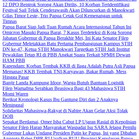
12 DPO Bentrok Sorong Akan Dirilis, 10 Korban Teridentifikasi
Festival Sail Teluk Cenderawasih Akan Diluncurkan di Manokwari
Gilas Timor Leste, Trio Papua Cetak Gol Kemenangan untuk
Timnas
Papua Barat Siap Jadi Tuan Rumah Acara Internasional Tahun Ini
Omicron Masuki Papua Barat, 7 Kasus Terdeteksi di Kota Sorong
Jabatan Gubernur di Papua Berakhir Mei, Ini Kata Senator Filep
Gubernur Meletakkan Batu Pertama Pembangunan Kampus STIH
DN ke-47, Ketua STIH Manokwari Targetkan STIH Jadi Institut
Pewakilan Tetap RI di PBB Angkat Suara Terkait SPMH Dewan
HAM PBB
Kapendam: Korban Tembak KKB di Ilaga Adalah Putra Asli Papua
Memanas! KKB Tembak TNI-Karyawan, Bakar Rumah, Mess
Hingga Pasar
Banjir Landa Kampung Idoor, Warga Butuh Bantuan Logistik
Filep Wamafma Serahkan Beasiswa Bagi 43 Mahasiswa STIH
Momi Waren
Berikut Kronologi Kasus Ibu Gantung Diri dan 2 Anaknya
Meninggal
Solidaritas Mahasiswa-Rakyat di Nabire Akan Gelar Aksi Tolak
DOB
Sepakat Berdamai, Omer Isba Cabut LP Ujaran Rasial di Kepolisian
Senator Filep Harap Masyarakat Waspadai Isu SARA Jelang Pemilu
Gubernur Lukas Undang Presiden Putin ke Papua, Ini yang Dibahas
Anggota Baleg DPR RI Usulkan RUU Provinsi Kepulauan Papua