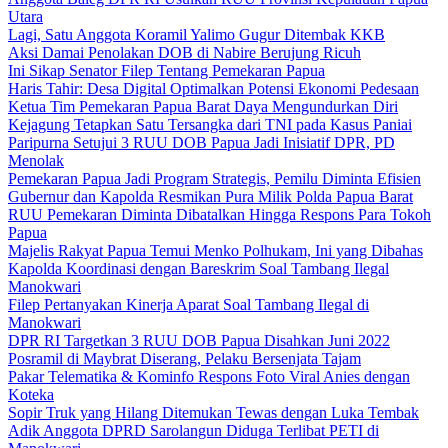
Utara
Lagi, Satu Anggota Koramil Yalimo Gugur Ditembak KKB
Aksi Damai Penolakan DOB di Nabire Berujung Ricuh
Ini Sikap Senator Filep Tentang Pemekaran Papua
Haris Tahir: Desa Digital Optimalkan Potensi Ekonomi Pedesaan
Ketua Tim Pemekaran Papua Barat Daya Mengundurkan Diri
Kejagung Tetapkan Satu Tersangka dari TNI pada Kasus Paniai
Paripurna Setujui 3 RUU DOB Papua Jadi Inisiatif DPR, PD
Menolak
Pemekaran Papua Jadi Program Strategis, Pemilu Diminta Efisien
Gubernur dan Kapolda Resmikan Pura Milik Polda Papua Barat
RUU Pemekaran Diminta Dibatalkan Hingga Respons Para Tokoh
Papua
Majelis Rakyat Papua Temui Menko Polhukam, Ini yang Dibahas
Kapolda Koordinasi dengan Bareskrim Soal Tambang Ilegal
Manokwari
Filep Pertanyakan Kinerja Aparat Soal Tambang Ilegal di
Manokwari
DPR RI Targetkan 3 RUU DOB Papua Disahkan Juni 2022
Posramil di Maybrat Diserang, Pelaku Bersenjata Tajam
Pakar Telematika & Kominfo Respons Foto Viral Anies dengan
Koteka
Sopir Truk yang Hilang Ditemukan Tewas dengan Luka Tembak
Adik Anggota DPRD Sarolangun Diduga Terlibat PETI di