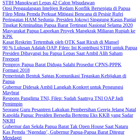
STIH Manokwari Lepas 42 Calon Wisudawan
Opsi Penggalangan Intelijen Redam Konflik Bersenjata di Papua
Filep Minta Pemda Perkuat Mitigasi Bencana di Pesisir Rufei
Peringatan HAM Sedunia, Presiden Jokowi Singgung Kasus Paniai
Tingkat Kriminalitas Papua Barat Tertinggi Nasional Selama 2020
Masyarakat Papua Laporkan Proyek Mangkrak Miliaran Rupiah ke
KPK
Kasat Reskrim Tertembak oleh OTK Saat Ricuh di Mansel
90 % Lulusan Adalah OAP, Filep: Ini Kontribusi STIH untuk Papua
Presiden Dibayangi Isu Papua Lepas Saat Ambil Alih Saham
Freeport
Pemprov Papua Barat Diduga Salahi Prosedur CPNS-PPPK
Formasi 2018
Pemerintah Bentuk Satgas Komunikasi Tegaskan Kebijakan di
Papua
Gubernur Didesak Ambil Langkah Konkret untuk Pengungsi
Maybrat
Respons Panglima TNI, Filep: Sudah Saatnya TNI OAP Jadi
Pemimpin
Seorang Guru Pesantren Lakukan Pembersihan Gereja Jelang Natal
Kapolda Papua: Presiden Bersedia Bertemu Eks KKB yang Sadar
NKRI
Gubernur dan Sekda Papua Barat Tak Open House Saat Nataru
Kas Pemda ‘Ngendap’, Gubernur Papua-Papua Barat Ditegur
Mendagri