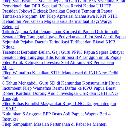
Filep Siap Fasilitasi Soal Tunggakan Gaji Guru P3K se-Papua Barat
Pemerintah dan DPR Sepakati Bahas Revisi Kedua UU ITE
Presiden Jokowi Didesak Batalkan Operasi Tempur di Papua
Tuntaskan Program, Dr. Filep Apresiasi Mahasiswa KKN STIH
Kehadiran Perusahaan Migas Harus Bermanfaat Bagi Warga
Setempat
Tokoh Agama Nilai Penanganan Korupsi di Papua Diskriminatif
Senator Filep Tanggapi Upaya Penyelamatan Pilot Susi Air di Papua
Sejumlah Pejabat Daerah Terindikasi Terlibat dan Biayai KKB
Nduga
Tersendat Berbulan-Bulan, Gaji Guru PPPK Papua Segera Dibayar
Senator Filep Tanggapi Rilis Kontribusi BP Tangguh untuk Papua
Filep Kritik Kebijakan Investasi Soal Aturan CSR Perusahaan
Migas
Filep Wamafma Kenalkan STIH Manokwari di JNU New Delhi
India
8 Tahun Mengabdi, Guru SD di Kamundan Konsumsi Air Hujan
Incumbent Filep Wamafma Resmi Daftar ke KPU Papua Barat
Robert Kardinal Dorong Audit-Investigasi CSR dan DBH LNG
Tangguh
Filep Bahas Kondisi Masyarakat Ring I LNG Tangguh dengan
USAID
Kukuhkan 6 Anggota BPP Otsus Asli Papua, Wapres Beri 4
Instruksi
Filep Sampaikan Masalah Pertanahan di Pabar ke Menteri