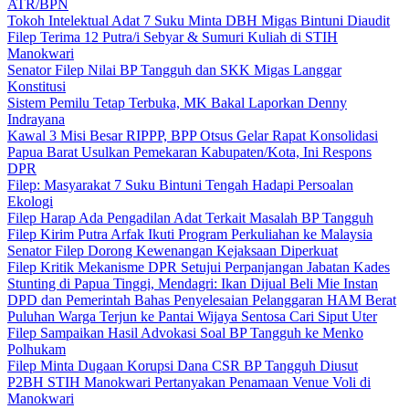
ATR/BPN
Tokoh Intelektual Adat 7 Suku Minta DBH Migas Bintuni Diaudit
Filep Terima 12 Putra/i Sebyar & Sumuri Kuliah di STIH
Manokwari
Senator Filep Nilai BP Tangguh dan SKK Migas Langgar
Konstitusi
Sistem Pemilu Tetap Terbuka, MK Bakal Laporkan Denny
Indrayana
Kawal 3 Misi Besar RIPPP, BPP Otsus Gelar Rapat Konsolidasi
Papua Barat Usulkan Pemekaran Kabupaten/Kota, Ini Respons
DPR
Filep: Masyarakat 7 Suku Bintuni Tengah Hadapi Persoalan
Ekologi
Filep Harap Ada Pengadilan Adat Terkait Masalah BP Tangguh
Filep Kirim Putra Arfak Ikuti Program Perkuliahan ke Malaysia
Senator Filep Dorong Kewenangan Kejaksaan Diperkuat
Filep Kritik Mekanisme DPR Setujui Perpanjangan Jabatan Kades
Stunting di Papua Tinggi, Mendagri: Ikan Dijual Beli Mie Instan
DPD dan Pemerintah Bahas Penyelesaian Pelanggaran HAM Berat
Puluhan Warga Terjun ke Pantai Wijaya Sentosa Cari Siput Uter
Filep Sampaikan Hasil Advokasi Soal BP Tangguh ke Menko
Polhukam
Filep Minta Dugaan Korupsi Dana CSR BP Tangguh Diusut
P2BH STIH Manokwari Pertanyakan Penamaan Venue Voli di
Manokwari