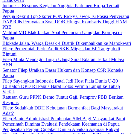
Manokwari
Indonesia Respons Kegiatan Anggota Parlemen Eropa Terkait
Papua
Persija Rekrut Top Skorer PON Ricky Cawor, Isi Posisi Penyerang
DAP Rilis Pernyataan Soal DOB Hingga Komisaris Tinggi HAM
PBB
Mahfud MD Blak-blakan Soal Pencucian Uang dan Korupsi di
Papua
Blokade Jalan, Warga Desak 4 Distrik Dikembalikan ke Manokwari
Filep: Pemerintah Perlu Audit SKK Migas dan BP Tangguh di
Bintuni
Filep Minta Mendagri Tinjau Ulang Surat Edaran Terkait Mutasi
ASN
Senator Filep Uraikan Dasar Hukum dan Konsep CSR Konteks
Papua
Filep Sayangkan Indonesia Batal Jadi Host Piala Dunia U-20
10 Balon DPD RI Papua Barat Lolos Vermin Lanjut ke Tahap
Verfak
Ratusan Guru PPPK Demo Tuntut Gaji, Pemprov PBD Berikan
Respons
Filep: Sudahkah DBH Kehutanan Bermanfaat Bagi Masyarakat
Adat?
Filep Bantu Administrasi Pembuatan SIM Bagi Masyarakat Pami
Pemerintah Diminta Evaluasi Pendekatan Keamanan di Papua
Pengesahan Perppu Ciptaker Dinilai Abaikan Aspirasi Rakyat