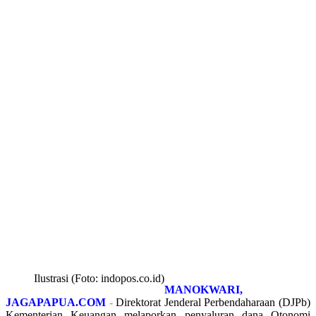
Ilustrasi (Foto: indopos.co.id)
MANOKWARI,
JAGAPAPUA.COM
-
Direktorat Jenderal Perbendaharaan (DJPb)
Kementerian Keuangan melaporkan penyaluran dana Otonomi