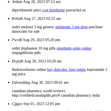
Ardute
Aug 26, 2023 07:13 am
dipyridamole price
cost felodipine
pravachol us
Krhotk
Aug 27, 2023 02:25 am
order meloset 3 mg generic
melatonin 3 mg drug
purchase
danocrine for sale
Pwvlfl
Aug 29, 2023 05:20 pm
order duphaston 10 mg pills
sitagliptin order online
empagliflozin pills
Hcpyfh
Aug 30, 2023 03:20 am
fludrocortisone online
buy dulcolax 5mg online
loperamide 2
mg price
Edwarddug
Aug 30, 2023 09:41 am
canadian pharmacy world reviews
http://certifiedcanadapills.pro/# canadian pharmacy india
Cjjgyo
Sep 01, 2023 12:05 pm