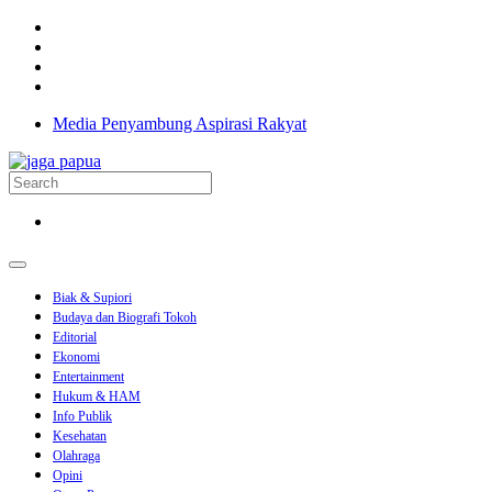
Media Penyambung Aspirasi Rakyat
Biak & Supiori
Budaya dan Biografi Tokoh
Editorial
Ekonomi
Entertainment
Hukum & HAM
Info Publik
Kesehatan
Olahraga
Opini