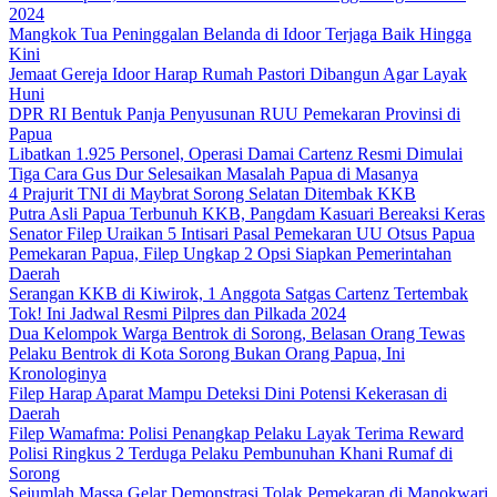
2024
Mangkok Tua Peninggalan Belanda di Idoor Terjaga Baik Hingga
Kini
Jemaat Gereja Idoor Harap Rumah Pastori Dibangun Agar Layak
Huni
DPR RI Bentuk Panja Penyusunan RUU Pemekaran Provinsi di
Papua
Libatkan 1.925 Personel, Operasi Damai Cartenz Resmi Dimulai
Tiga Cara Gus Dur Selesaikan Masalah Papua di Masanya
4 Prajurit TNI di Maybrat Sorong Selatan Ditembak KKB
Putra Asli Papua Terbunuh KKB, Pangdam Kasuari Bereaksi Keras
Senator Filep Uraikan 5 Intisari Pasal Pemekaran UU Otsus Papua
Pemekaran Papua, Filep Ungkap 2 Opsi Siapkan Pemerintahan
Daerah
Serangan KKB di Kiwirok, 1 Anggota Satgas Cartenz Tertembak
Tok! Ini Jadwal Resmi Pilpres dan Pilkada 2024
Dua Kelompok Warga Bentrok di Sorong, Belasan Orang Tewas
Pelaku Bentrok di Kota Sorong Bukan Orang Papua, Ini
Kronologinya
Filep Harap Aparat Mampu Deteksi Dini Potensi Kekerasan di
Daerah
Filep Wamafma: Polisi Penangkap Pelaku Layak Terima Reward
Polisi Ringkus 2 Terduga Pelaku Pembunuhan Khani Rumaf di
Sorong
Sejumlah Massa Gelar Demonstrasi Tolak Pemekaran di Manokwari