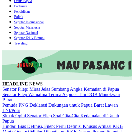
Otsus Papua
Parlemen
Pendidikan
Politik
Seputar Internasional
Seputar Melanesia
Seputar Nasional
Seputar Teluk Bintuni
Traveling
HEADLINE
NEWS
Senator Filep: Miras Jelas Sumbang Angka Kematian di Papua
Senator Filep Wamafma Terima Aspirasi Tim DOB Manokwari
Barat
Pemuda PNG Deklarasi Dukungan untuk Papua Barat Lawan
TNI/Polri
Simak Opini Senator Filep Soal Cita-Cita Kedamaian di Tanah
Papua
Hindari Bias Definisi, Filep: Perlu Definisi Khusus Afiliasi KKB
Minta Operasi Militer Dihentikan, KKB Ancam Perang Serentak