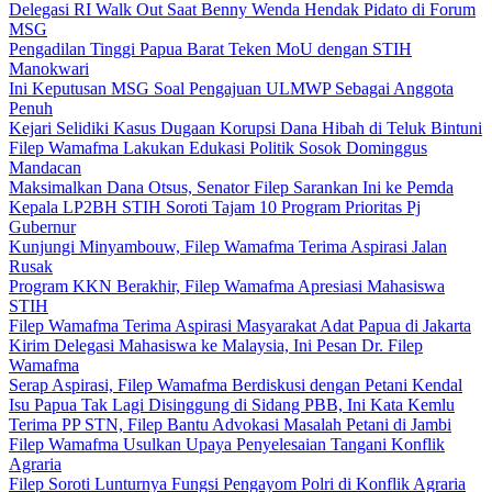
Delegasi RI Walk Out Saat Benny Wenda Hendak Pidato di Forum
MSG
Pengadilan Tinggi Papua Barat Teken MoU dengan STIH
Manokwari
Ini Keputusan MSG Soal Pengajuan ULMWP Sebagai Anggota
Penuh
Kejari Selidiki Kasus Dugaan Korupsi Dana Hibah di Teluk Bintuni
Filep Wamafma Lakukan Edukasi Politik Sosok Dominggus
Mandacan
Maksimalkan Dana Otsus, Senator Filep Sarankan Ini ke Pemda
Kepala LP2BH STIH Soroti Tajam 10 Program Prioritas Pj
Gubernur
Kunjungi Minyambouw, Filep Wamafma Terima Aspirasi Jalan
Rusak
Program KKN Berakhir, Filep Wamafma Apresiasi Mahasiswa
STIH
Filep Wamafma Terima Aspirasi Masyarakat Adat Papua di Jakarta
Kirim Delegasi Mahasiswa ke Malaysia, Ini Pesan Dr. Filep
Wamafma
Serap Aspirasi, Filep Wamafma Berdiskusi dengan Petani Kendal
Isu Papua Tak Lagi Disinggung di Sidang PBB, Ini Kata Kemlu
Terima PP STN, Filep Bantu Advokasi Masalah Petani di Jambi
Filep Wamafma Usulkan Upaya Penyelesaian Tangani Konflik
Agraria
Filep Soroti Lunturnya Fungsi Pengayom Polri di Konflik Agraria