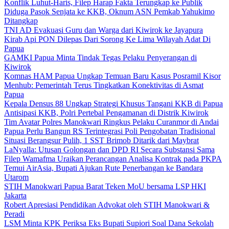
Konflik Luhut-Haris, Filep Harap Fakta Terungkap ke Publik
Diduga Pasok Senjata ke KKB, Oknum ASN Pemkab Yahukimo
Ditangkap
TNI AD Evakuasi Guru dan Warga dari Kiwirok ke Jayapura
Kirab Api PON Dilepas Dari Sorong Ke Lima Wilayah Adat Di
Papua
GAMKI Papua Minta Tindak Tegas Pelaku Penyerangan di
Kiwirok
Komnas HAM Papua Ungkap Temuan Baru Kasus Posramil Kisor
Menhub: Pemerintah Terus Tingkatkan Konektivitas di Asmat
Papua
Kepala Densus 88 Ungkap Strategi Khusus Tangani KKB di Papua
Antisipasi KKB, Polri Pertebal Pengamanan di Distrik Kiwirok
Tim Avatar Polres Manokwari Ringkus Pelaku Curanmor di Andai
Papua Perlu Bangun RS Terintegrasi Poli Pengobatan Tradisional
Situasi Berangsur Pulih, 1 SST Brimob Ditarik dari Maybrat
LaNyalla: Utusan Golongan dan DPD RI Secara Substansi Sama
Filep Wamafma Uraikan Perancangan Analisa Kontrak pada PKPA
Temui AirAsia, Bupati Ajukan Rute Penerbangan ke Bandara
Utarom
STIH Manokwari Papua Barat Teken MoU bersama LSP HKI
Jakarta
Robert Apresiasi Pendidikan Advokat oleh STIH Manokwari &
Peradi
LSM Minta KPK Periksa Eks Bupati Supiori Soal Dana Sekolah