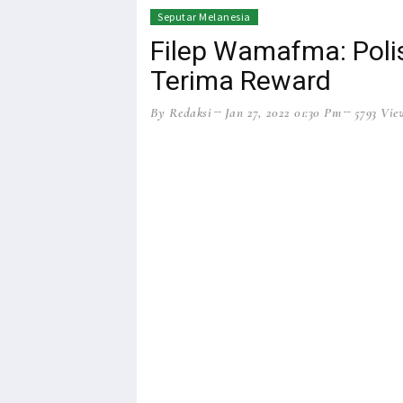
HEADLINE
NEWS
Seputar Melanesia
Filep Wamafma: Poli
Terima Reward
By Redaksi
Jan 27, 2022 01:30 Pm
5793 Vie