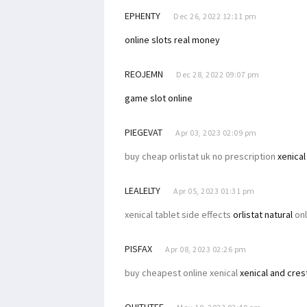
EPHENTY
Dec 26, 2022 12:11 pm
online slots real money
REOJEMN
Dec 28, 2022 09:07 pm
game slot online
PIEGEVAT
Apr 03, 2023 02:09 pm
buy cheap orlistat uk no prescription
xenical
LEALELTY
Apr 05, 2023 01:31 pm
xenical tablet side effects
orlistat natural
onl
PISFAX
Apr 08, 2023 02:26 pm
buy cheapest online xenical
xenical and cres