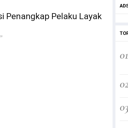
AD
si Penangkap Pelaku Layak
TO
ws
0
0
0