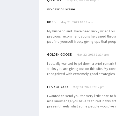
QUITHTEF
May 19, 2023 03:49 pm
vip casino Ukraine
KD 15
May 21, 2023 10:13 am
My husband and i have been lucky when Louis 
precious recommendations he gained through
just find yourself freely giving tips that pe
GOLDEN GOOSE
May 22, 2023 11:14 am
I actually wanted to jot down a brief remark
tricks you are giving out on this site. My co
recognized with extremely good strategies t
FEAR OF GOD
May 23, 2023 12:12 pm
I wanted to send you the very little note to 
nice knowledge you have featured in this arti
present freely what some people would've of