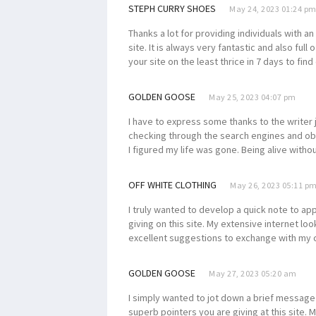
STEPH CURRY SHOES
May 24, 2023 01:24 p
Thanks a lot for providing individuals with a
site. It is always very fantastic and also full
your site on the least thrice in 7 days to find
GOLDEN GOOSE
May 25, 2023 04:07 pm
I have to express some thanks to the writer 
checking through the search engines and o
I figured my life was gone. Being alive withou
OFF WHITE CLOTHING
May 26, 2023 05:11 p
I truly wanted to develop a quick note to ap
giving on this site. My extensive internet l
excellent suggestions to exchange with my 
GOLDEN GOOSE
May 27, 2023 05:20 am
I simply wanted to jot down a brief message 
superb pointers you are giving at this site.