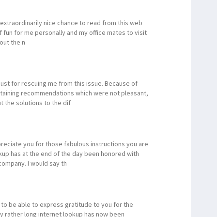
m
n extraordinarily nice chance to read from this web
 of fun for me personally and my office mates to visit
 out the n
just for rescuing me from this issue. Because of
btaining recommendations which were not pleasant,
t the solutions to the dif
m
preciate you for those fabulous instructions you are
ookup has at the end of the day been honored with
company. I would say th
to be able to express gratitude to you for the
 My rather long internet lookup has now been