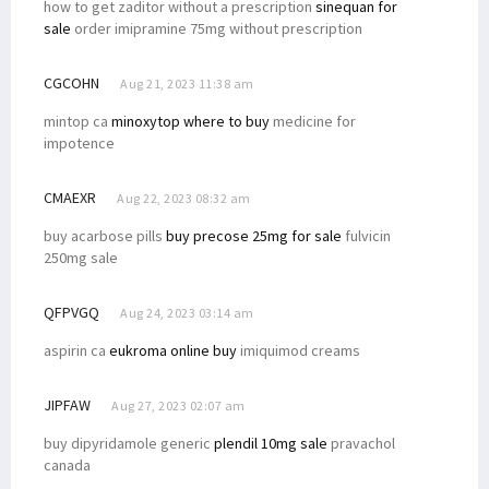
how to get zaditor without a prescription
sinequan for
Majelis Hakim Tipikor Jatuhkan Vonis Terhadap Lukas Enembe
sale
order imipramine 75mg without prescription
Papua Barat Alokasikan Dana Bantuan Pendidikan Afirmasi Rp35 M
CGCOHN
Aug 21, 2023 11:38 am
Filep Dorong Pemda Realisasikan Otsus Bagi Perguruan Tinggi
Pemprov Papua Barat Kaji Kompensasi Karbon Bagi Masyarakat Adat
mintop ca
minoxytop where to buy
medicine for
impotence
Filep Ajak Masyarakat Jaga Pulau Mansinam Bebas dari Sampah
Polemik Penunjukan Pj Gubernur Papua Barat, Permendagri Dikritik
CMAEXR
Aug 22, 2023 08:32 am
Di Raker PURT DPD RI, Filep Sampaikan ini ke Pemerintah Provinsi
buy acarbose pills
buy precose 25mg for sale
fulvicin
KPK Resmi Ajukan Banding Atas Vonis Lukas Enembe, Ini Alasannya
250mg sale
Ini Catatan Senator Filep Wamafma Soal Polemik MK
QFPVGQ
Aug 24, 2023 03:14 am
Filep: Perjuangan Kenaikan DBH Migas Kontribusi untuk OAP
Bertemu Mendes PDTT, Senator Filep Usulkan Sejumlah Poin Penting
aspirin ca
eukroma online buy
imiquimod creams
Simak Poin Usulan Filep Wamafma Saat Raker dengan Menpan RB
JIPFAW
Aug 27, 2023 02:07 am
Simak 3 Perubahan Penting Bagi Sektor Pendidikan pada UU Otsus
buy dipyridamole generic
plendil 10mg sale
pravachol
Senator Filep Tanggapi Polemik Ketua KPK Firli Bahuri
canada
Nilainya Fantastis, Ini Perjuangan 10 % DBH Migas Masyarakat Adat