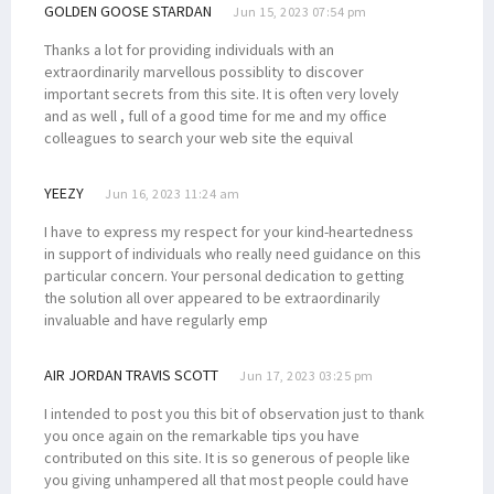
GOLDEN GOOSE STARDAN
Jun 15, 2023 07:54 pm
Filep Kritik Mekanisme DPR Setujui Perpanjangan Jabatan Kades
Stunting di Papua Tinggi, Mendagri: Ikan Dijual Beli Mie Instan
Thanks a lot for providing individuals with an
extraordinarily marvellous possiblity to discover
DPD dan Pemerintah Bahas Penyelesaian Pelanggaran HAM Berat
important secrets from this site. It is often very lovely
Puluhan Warga Terjun ke Pantai Wijaya Sentosa Cari Siput Uter
and as well , full of a good time for me and my office
colleagues to search your web site the equival
Filep Sampaikan Hasil Advokasi Soal BP Tangguh ke Menko Polhukam
Filep Minta Dugaan Korupsi Dana CSR BP Tangguh Diusut
YEEZY
Jun 16, 2023 11:24 am
P2BH STIH Manokwari Pertanyakan Penamaan Venue Voli di Manokwari
I have to express my respect for your kind-heartedness
Data Penerima Beasiswa Otsus Luar Negeri Diantar ke Kemendari
in support of individuals who really need guidance on this
particular concern. Your personal dedication to getting
Filep Tekankan Urgensi Pemenuhan Hak Perguruan Tinggi Era Otsus
the solution all over appeared to be extraordinarily
Filep: Wapres Perlu Bertemu Masyarakat Crosscheck Klaim BP
invaluable and have regularly emp
Ketua STIH Manokwari Teken MoU dan PKS dengan STH Bandung
AIR JORDAN TRAVIS SCOTT
Jun 17, 2023 03:25 pm
Kepala LLDIKTI Wilayah Papua Sebut STIH Manokwari Aman dari Monev
Perpres RIPP Muat 6 Strategi, Papua Barat Siapkan Pergub DPRK
I intended to post you this bit of observation just to thank
you once again on the remarkable tips you have
Dr. Yohana Minta Mahasiswa STIH Pahami Adat Saat di Lokasi KKN
contributed on this site. It is so generous of people like
Penyaluran Dana Otsus 2023 di Papua Barat Capai Rp 1,034 Triliun
you giving unhampered all that most people could have