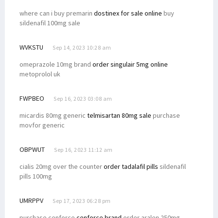
Filep Terima Keluhan Dana Otsus dari Warga Nenei, Isim dan Tahota
where can i buy premarin
dostinex for sale online
buy
sildenafil 100mg sale
Jetty Babo Ambruk, Senator Filep: Segera Investigasi!
Sapa Warga di Kompleks Sanggeng, Filep Wamafma Tekankan Hal Ini
WVKSTU
Sep 14, 2023 10:28 am
Puncak DN ke-49, STIH Rilis Film Edukasi Berjudul 'Gratifikasi'
omeprazole 10mg brand
order singulair 5mg online
Pimpinan Komite I DPD RI Hadiri Konsultasi Publik RPJPD PB
metoprolol uk
Simak 9 Poin Strategis Asosiasi Gubernur untuk Tanah Papua
FWPBEO
Sep 16, 2023 03:08 am
Prihatin Pasien Emergensi Tak Ada Dokter, Filep Tekankan Hal Ini
Simak Pandangan Filep Wamafma Atas RUU Pengeloaan Ruang Udara
micardis 80mg generic
telmisartan 80mg sale
purchase
movfor generic
Pj. Gubernur: Ada 8 Kursi DPRK Manokwari, Ingat Juga Suku Saireri
DPD Minta Kejagung Pertegas Penanganan Money Politic di Pilkada
OBPWUT
Sep 16, 2023 11:12 am
Filep Wamafma: RUU Bahasa Daerah Harus Prioritas Prolegnas
cialis 20mg over the counter
order tadalafil pills
sildenafil
Ketua Komite 3 DPD RI Dukung PKH Kemensos Dilanjutkan
pills 100mg
Filep Kecam Penembakan Remaja di Semarang oleh Oknum Polisi
UMRPPV
Sep 17, 2023 06:28 pm
purchase cenforce
cenforce brand
order aralen 250mg