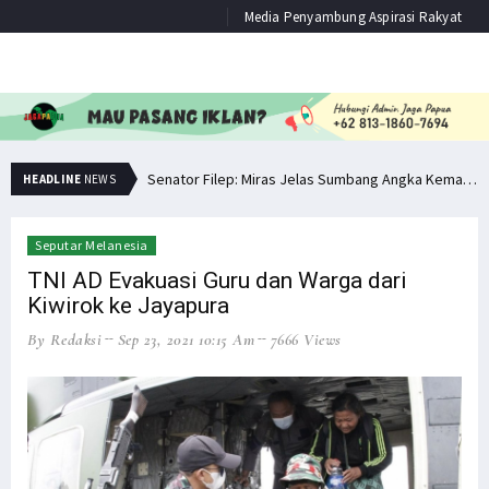
Media Penyambung Aspirasi Rakyat
Senator Filep: Miras Jelas Sumbang Angka Kematian di Papua
HEADLINE
NEWS
Senator Filep Wamafma Terima Aspirasi Tim DOB Manokwari Barat
Pemuda PNG Deklarasi Dukungan untuk Papua Barat Lawan TNI/Polri
Seputar Melanesia
TNI AD Evakuasi Guru dan Warga dari
Simak Opini Senator Filep Soal Cita-Cita Kedamaian di Tanah Papua
Kiwirok ke Jayapura
Hindari Bias Definisi, Filep: Perlu Definisi Khusus Afiliasi KKB
By Redaksi
Sep 23, 2021 10:15 Am
7666 Views
Minta Operasi Militer Dihentikan, KKB Ancam Perang Serentak
Bupati Pegaf Sampaikan Masalah Dana Otsus kepada Filep Wamafma
Filep Serahkan Buku Karyanya untuk Bupati Pegaf & Billy Mambrasar
Filep Wamafma Bantu Warga Kampung Anggi Gida dengan Bama
Menko Polhukam Paparkan 2 Jenis Kebijakan Pemerintah untuk Papua