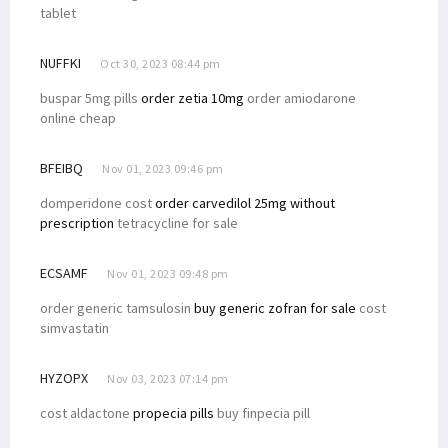
tablet
NUFFKI
Oct 30, 2023 08:44 pm
buspar 5mg pills
order zetia 10mg
order amiodarone
online cheap
BFEIBQ
Nov 01, 2023 09:46 pm
domperidone cost
order carvedilol 25mg without
prescription
tetracycline for sale
ECSAMF
Nov 01, 2023 09:48 pm
order generic tamsulosin
buy generic zofran for sale
cost
simvastatin
HYZOPX
Nov 03, 2023 07:14 pm
cost aldactone
propecia pills
buy finpecia pill