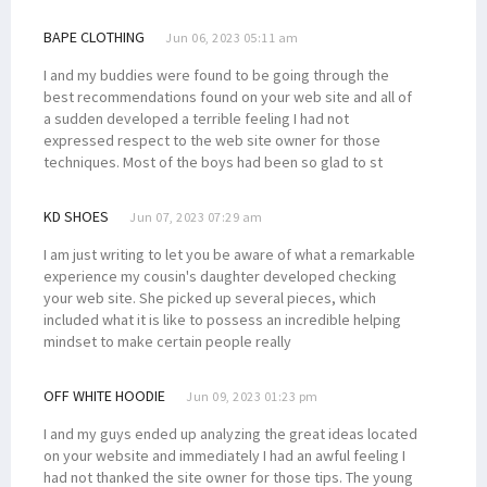
Sopir Truk yang Hilang Ditemukan Tewas dengan Luka Tembak
BAPE CLOTHING
Jun 06, 2023 05:11 am
Adik Anggota DPRD Sarolangun Diduga Terlibat PETI di Manokwari
Indonesia Respons Kegiatan Anggota Parlemen Eropa Terkait Papua
I and my buddies were found to be going through the
best recommendations found on your web site and all of
Persija Rekrut Top Skorer PON Ricky Cawor, Isi Posisi Penyerang
a sudden developed a terrible feeling I had not
DAP Rilis Pernyataan Soal DOB Hingga Komisaris Tinggi HAM PBB
expressed respect to the web site owner for those
techniques. Most of the boys had been so glad to st
Mahfud MD Blak-blakan Soal Pencucian Uang dan Korupsi di Papua
Blokade Jalan, Warga Desak 4 Distrik Dikembalikan ke Manokwari
KD SHOES
Jun 07, 2023 07:29 am
Filep: Pemerintah Perlu Audit SKK Migas dan BP Tangguh di Bintuni
I am just writing to let you be aware of what a remarkable
Filep Minta Mendagri Tinjau Ulang Surat Edaran Terkait Mutasi ASN
experience my cousin's daughter developed checking
your web site. She picked up several pieces, which
Senator Filep Uraikan Dasar Hukum dan Konsep CSR Konteks Papua
included what it is like to possess an incredible helping
Filep Sayangkan Indonesia Batal Jadi Host Piala Dunia U-20
mindset to make certain people really
10 Balon DPD RI Papua Barat Lolos Vermin Lanjut ke Tahap Verfak
OFF WHITE HOODIE
Jun 09, 2023 01:23 pm
Ratusan Guru PPPK Demo Tuntut Gaji, Pemprov PBD Berikan Respons
Filep: Sudahkah DBH Kehutanan Bermanfaat Bagi Masyarakat Adat?
I and my guys ended up analyzing the great ideas located
on your website and immediately I had an awful feeling I
Filep Bantu Administrasi Pembuatan SIM Bagi Masyarakat Pami
had not thanked the site owner for those tips. The young