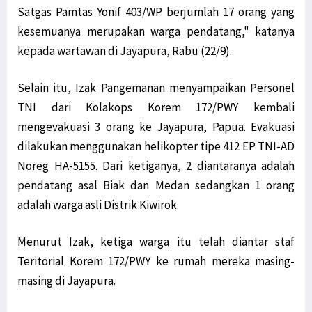
Satgas Pamtas Yonif 403/WP berjumlah 17 orang yang
Warga di Tambrauw Takut Divaksin, Sosialisasi Perlu Digencarkan
kesemuanya merupakan warga pendatang," katanya
Kabupaten Jayawijaya Hingga Kini Belum Miliki alat PCR Covid-19
kepada wartawan di Jayapura, Rabu (22/9).
10 Varian Delta Virus Corona Berasal dari Kabupaten Teluk Bintuni
Golkar Serahkan 2 Nama Cawagub ke Koalisi Papua Bangkit Jilid 2
Selain itu, Izak Pangemanan menyampaikan Personel
Jalan Trans Papua Barat ke Windesi Butuh Perhatian Pemerintah
TNI dari Kolakops Korem 172/PWY kembali
Senator Filep Diskusi Bersama Warga Jemaat GKI Kanaan Sabon
mengevakuasi 3 orang ke Jayapura, Papua. Evakuasi
Usai Mimika Barat, Polisi Usut Kasus BST Alama & Mimika Tengah
dilakukan menggunakan helikopter tipe 412 EP TNI-AD
KAWAL PB-LBH STIH Manokwari Proses Hukum Penabrak Terumbu Karang
Noreg HA-5155. Dari ketiganya, 2 diantaranya adalah
Kepala Lapas Manokwari: Napi yang Kabur Sudah Ditemui Keluarga
pendatang asal Biak dan Medan sedangkan 1 orang
Kabar Napi Kabur dari Lapas Manokwari Tewas Tertembak Hanya Hoaks
adalah warga asli Distrik Kiwirok.
Koalisi Papua Bangkit Jilid 2 Belum Putuskan 2 Nama untuk Cawagub
Menurut Izak, ketiga warga itu telah diantar staf
Jabat Waka I Komite I DPD RI, Filep: Kawal Peraturan Pemerintah!
Teritorial Korem 172/PWY ke rumah mereka masing-
Warga Mokwam Cegat Pangdam Kasuari saat Touring Merah Putih
masing di Jayapura.
Unik! Ini Cara Warga Syou Kibarkan Merah Putih di Tengah Hutan
Senator Filep Desak Pemerintah Selesaikan Masalah TKBM Manokwari