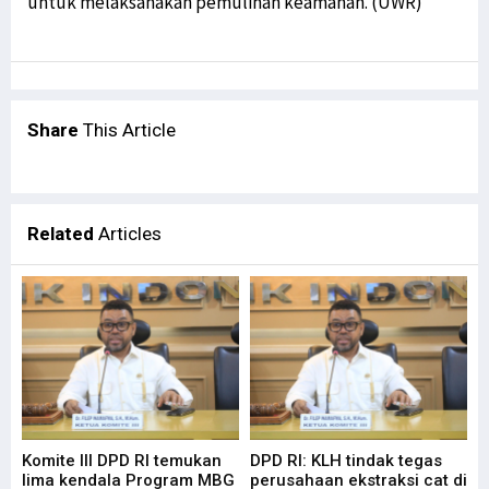
untuk melaksanakan pemulihan keamanan. (UWR)
TNI AD Evakuasi Guru dan Warga dari Kiwirok ke Jayapura
Kirab Api PON Dilepas Dari Sorong Ke Lima Wilayah Adat Di Papua
GAMKI Papua Minta Tindak Tegas Pelaku Penyerangan di Kiwirok
Komnas HAM Papua Ungkap Temuan Baru Kasus Posramil Kisor
Share
This Article
Menhub: Pemerintah Terus Tingkatkan Konektivitas di Asmat Papua
Kepala Densus 88 Ungkap Strategi Khusus Tangani KKB di Papua
Antisipasi KKB, Polri Pertebal Pengamanan di Distrik Kiwirok
Related
Articles
Tim Avatar Polres Manokwari Ringkus Pelaku Curanmor di Andai
Papua Perlu Bangun RS Terintegrasi Poli Pengobatan Tradisional
Situasi Berangsur Pulih, 1 SST Brimob Ditarik dari Maybrat
LaNyalla: Utusan Golongan dan DPD RI Secara Substansi Sama
Filep Wamafma Uraikan Perancangan Analisa Kontrak pada PKPA
Temui AirAsia, Bupati Ajukan Rute Penerbangan ke Bandara Utarom
STIH Manokwari Papua Barat Teken MoU bersama LSP HKI Jakarta
Komite III DPD RI temukan
DPD RI: KLH tindak tegas
lima kendala Program MBG
perusahaan ekstraksi cat di
Robert Apresiasi Pendidikan Advokat oleh STIH Manokwari & Peradi