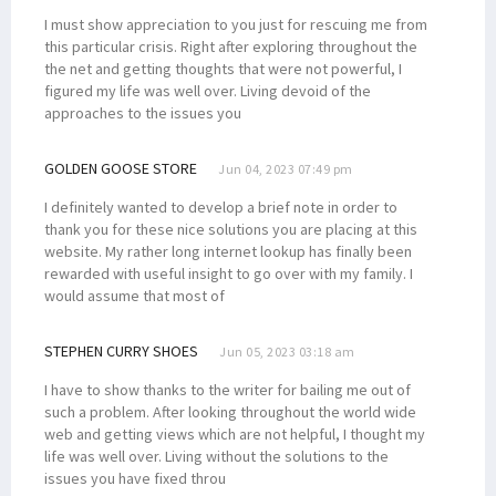
Aksi Damai Penolakan DOB di Nabire Berujung Ricuh
I must show appreciation to you just for rescuing me from
Ini Sikap Senator Filep Tentang Pemekaran Papua
this particular crisis. Right after exploring throughout the
the net and getting thoughts that were not powerful, I
Haris Tahir: Desa Digital Optimalkan Potensi Ekonomi Pedesaan
figured my life was well over. Living devoid of the
Ketua Tim Pemekaran Papua Barat Daya Mengundurkan Diri
approaches to the issues you
Kejagung Tetapkan Satu Tersangka dari TNI pada Kasus Paniai
GOLDEN GOOSE STORE
Jun 04, 2023 07:49 pm
Paripurna Setujui 3 RUU DOB Papua Jadi Inisiatif DPR, PD Menolak
Pemekaran Papua Jadi Program Strategis, Pemilu Diminta Efisien
I definitely wanted to develop a brief note in order to
thank you for these nice solutions you are placing at this
Gubernur dan Kapolda Resmikan Pura Milik Polda Papua Barat
website. My rather long internet lookup has finally been
RUU Pemekaran Diminta Dibatalkan Hingga Respons Para Tokoh Papua
rewarded with useful insight to go over with my family. I
would assume that most of
Majelis Rakyat Papua Temui Menko Polhukam, Ini yang Dibahas
Kapolda Koordinasi dengan Bareskrim Soal Tambang Ilegal Manokwari
STEPHEN CURRY SHOES
Jun 05, 2023 03:18 am
Filep Pertanyakan Kinerja Aparat Soal Tambang Ilegal di Manokwari
I have to show thanks to the writer for bailing me out of
DPR RI Targetkan 3 RUU DOB Papua Disahkan Juni 2022
such a problem. After looking throughout the world wide
web and getting views which are not helpful, I thought my
Posramil di Maybrat Diserang, Pelaku Bersenjata Tajam
life was well over. Living without the solutions to the
Pakar Telematika & Kominfo Respons Foto Viral Anies dengan Koteka
issues you have fixed throu