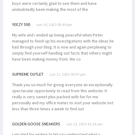
Pemerintah Diminta Evaluasi Pendekatan Keamanan di Papua
boys were certainly glad to see them and have
undoubtedly been making the most of the
Pengesahan Perppu Ciptaker Dinilai Abaikan Aspirasi Rakyat
Filep Siap Fasilitasi Soal Tunggakan Gaji Guru P3K se-Papua Barat
YEEZY 500
Jun 10, 2023 05:44 pm
Pemerintah dan DPR Sepakati Bahas Revisi Kedua UU ITE
My wife and i ended up being peaceful when Peter
Presiden Jokowi Didesak Batalkan Operasi Tempur di Papua
managed to finish up his investigations with the ideas he
had through your blog. It is now and again perplexing to
Tuntaskan Program, Dr. Filep Apresiasi Mahasiswa KKN STIH
simply find yourself handing out facts that others might
Kehadiran Perusahaan Migas Harus Bermanfaat Bagi Warga Setempat
have been making money from. We co
Tokoh Agama Nilai Penanganan Korupsi di Papua Diskriminatif
SUPREME OUTLET
Jun 11, 2023 09:57 pm
Senator Filep Tanggapi Upaya Penyelamatan Pilot Susi Air di Papua
Sejumlah Pejabat Daerah Terindikasi Terlibat dan Biayai KKB Nduga
Thank you so much for giving everyone an exceptionally
spectacular opportunity to read from this website. It
Tersendat Berbulan-Bulan, Gaji Guru PPPK Papua Segera Dibayar
really is very sweet plus packed with fun for me
Senator Filep Tanggapi Rilis Kontribusi BP Tangguh untuk Papua
personally and my office mates to visit your website not
less than three times a week to find out
Filep Kritik Kebijakan Investasi Soal Aturan CSR Perusahaan Migas
Filep Wamafma Kenalkan STIH Manokwari di JNU New Delhi India
GOLDEN GOOSE SNEAKERS
Jun 13, 2023 01:36 am
8 Tahun Mengabdi, Guru SD di Kamundan Konsumsi Air Hujan
I am glad for writing to let you understand what a