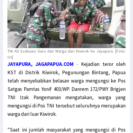
Mahfud MD: Kami Buru Teroris, Bukan Sembarang Orang Papua
Dialog Damai untuk Penyelesaian Pelanggaran HAM di Papua
Gelar Jumpa Pers Muprov, Ini 4 Calon Ketua KADIN Papua
Polda Papua Barat: Seruan Aksi Tolak Otsus Jilid II Tidak Benar
Komnas HAM: Hentikan Pasokan Senjata dan Amunisi ke KBB
Dewan Adat Papua Ajak Pemerintah Dialog Terbuka Bahas UU Otsus
TNI AD Evakuasi Guru dan Warga dari Kiwirok ke Jayapura. [Foto:
ist]
MRP dan MRPB Ajukan Sengketa Kewenangan Lembaga kepada MK
JAYAPURA, JAGAPAPUA.COM
-
Kejadian teror oleh
Miris, Anak-Anak Usia Sekolah di Hutan Kampung Obo Tak Bersekolah
KST di Distrik Kiwirok, Pegunungan Bintang, Papua
Pemerintah Pahami Aspirasi Revisi UU Otsus Tak Hanya 2 Pasal
telah menyebabkan belasan warga mengungsi ke Pos
Simak Masukan Timja Otsus DPD RI terhadap Draft RUU Otsus Papua
Satgas Pamtas Yonif 403/WP. Danrem 172/PWY Brigjen
Timja Otsus DPD RI Harap RUU Otsus Pastikan Perubahan Substansial
TNI Izak Pangemanan mengatakan, warga yang
Marius: Instruksi Ketua Aktivitas STIH Manokwari Ikuti Prokes
mengungsi di Pos TNI tersebut seluruhnya merupakan
Pernyataan Mensos Risma Dinilai Provokatif bagi Rakyat Papua
warga dari luar Kiwirok.
Senator Filep Harap RUU Otsus Akomodir Pembentukan Parpol Lokal
"Saat ini jumlah masyarakat yang mengungsi di Pos
3 Pelaku Pencurian di Sebuah Hotel di Manokwari Diamankan Polisi