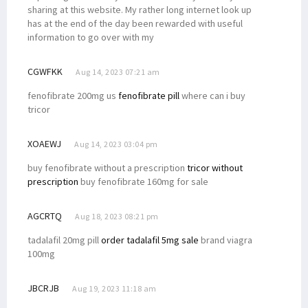
sharing at this website. My rather long internet look up
Kunjungi Minyambouw, Filep Wamafma Terima Aspirasi Jalan Rusak
has at the end of the day been rewarded with useful
Program KKN Berakhir, Filep Wamafma Apresiasi Mahasiswa STIH
information to go over with my
Filep Wamafma Terima Aspirasi Masyarakat Adat Papua di Jakarta
CGWFKK
Aug 14, 2023 07:21 am
Kirim Delegasi Mahasiswa ke Malaysia, Ini Pesan Dr. Filep Wamafma
Serap Aspirasi, Filep Wamafma Berdiskusi dengan Petani Kendal
fenofibrate 200mg us
fenofibrate pill
where can i buy
tricor
Isu Papua Tak Lagi Disinggung di Sidang PBB, Ini Kata Kemlu
Terima PP STN, Filep Bantu Advokasi Masalah Petani di Jambi
XOAEWJ
Aug 14, 2023 03:04 pm
Filep Wamafma Usulkan Upaya Penyelesaian Tangani Konflik Agraria
buy fenofibrate without a prescription
tricor without
Filep Soroti Lunturnya Fungsi Pengayom Polri di Konflik Agraria
prescription
buy fenofibrate 160mg for sale
Kasus Illegal Logging di Teluk Bintuni Libatkan Oknum ASN
AGCRTQ
Aug 18, 2023 08:21 pm
Singgung Soal Akreditasi, LLDIKTI: Kualitas PTN-PTS Tak Berbeda
Dana Otsus Sudah Disalurkan, Filep Tegaskan Hal Ini ke Pemda
tadalafil 20mg pill
order tadalafil 5mg sale
brand viagra
100mg
Senator Filep Dorong Afirmasi Otsus Perhatikan Kesejahteraan Guru
Soroti Statement Bahlil, Filep Wamafma Tegaskan Hal Ini!
JBCRJB
Aug 19, 2023 11:18 am
Wakil Ketua LPSK Temui Dr. Filep Wamafma di STIH Manokwari