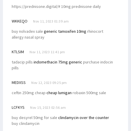
https://prednisone.digital/# 10mg prednisone daily
WKKEQO
Nov 11, 2023 01:39 am
buy nolvadex sale
generic tamoxifen 10mg
rhinocort
allergy nasal spray
KTLSIM
Nov 11, 2023 11:41 pm
tadacip pills
indomethacin 75mg generic
purchase indocin
pills
MEDXSS
Nov 12, 2023 09:25 pm
ceftin 250mg cheap
cheap lumigan
robaxin 500mg sale
LCFKYS
Nov 15, 2023 02:56 am
buy desyrel 50mg for sale
clindamycin over the counter
buy clindamycin