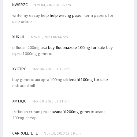
NWSRZC
Nov 04, 2023 04:06 am
write my essay help
help writing paper
term papers for
sale online
XHKJJL
Nov 05, 2023 04:46 pm
diflucan 200mg usa
buy fluconazole 100mg for sale
buy
cipro 1000mg generic
XYGTRG
Nov 06, 2023 03:19 am
buy generic aurogra 100mg
sildenafil 100mg for sale
estradiol pill
XMTJQU
Nov 10, 2023 01:11 am
tretinoin cream price
avanafil 200mg generic
avana
200mg cheap
CARROLLFLIFE
Nov 10, 2023 12:39 pm