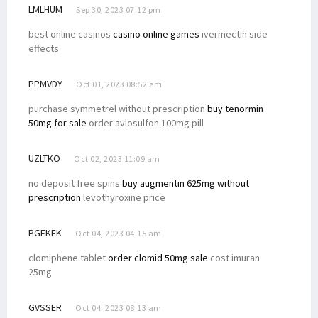
LMLHUM
Sep 30, 2023 07:12 pm
best online casinos
casino online games
ivermectin side
effects
PPMVDY
Oct 01, 2023 08:52 am
purchase symmetrel without prescription
buy tenormin
50mg for sale
order avlosulfon 100mg pill
UZLTKO
Oct 02, 2023 11:09 am
no deposit free spins
buy augmentin 625mg without
prescription
levothyroxine price
PGEKEK
Oct 04, 2023 04:15 am
clomiphene tablet
order clomid 50mg sale
cost imuran
25mg
GVSSER
Oct 04, 2023 08:13 am