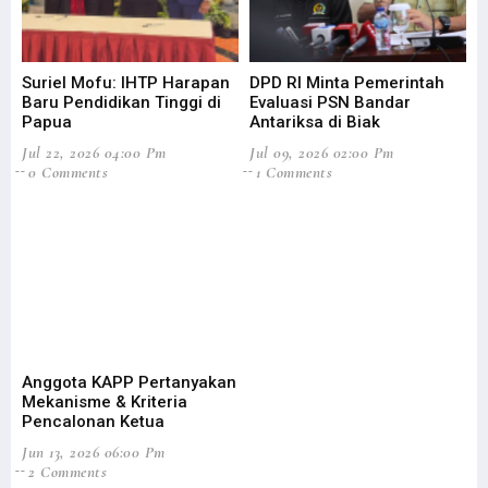
Dokumen Diserahkan, DOB Provinsi Papua Selatan Dibahas Awal 2022
Ikatan Kelurga Teluk Elpaputih Gelar Syukuran Natal di Manokwari
Suriel Mofu: IHTP Harapan
DPD RI Minta Pemerintah
Kemenangan Bupati Johny Cabut Izin Sawit Masuk 5 Kemenangan Dunia
Baru Pendidikan Tinggi di
Evaluasi PSN Bandar
Papua
Antariksa di Biak
STIH Manokwari Lepas 42 Calon Wisudawan
Jul 22, 2026 04:00 Pm
Jul 09, 2026 02:00 Pm
Opsi Penggalangan Intelijen Redam Konflik Bersenjata di Papua
0 Comments
1 Comments
Filep Minta Pemda Perkuat Mitigasi Bencana di Pesisir Rufei
Peringatan HAM Sedunia, Presiden Jokowi Singgung Kasus Paniai
Tingkat Kriminalitas Papua Barat Tertinggi Nasional Selama 2020
Masyarakat Papua Laporkan Proyek Mangkrak Miliaran Rupiah ke KPK
Kasat Reskrim Tertembak oleh OTK Saat Ricuh di Mansel
90 % Lulusan Adalah OAP, Filep: Ini Kontribusi STIH untuk Papua
Anggota KAPP Pertanyakan
Presiden Dibayangi Isu Papua Lepas Saat Ambil Alih Saham Freeport
Mekanisme & Kriteria
Pemprov Papua Barat Diduga Salahi Prosedur CPNS-PPPK Formasi 2018
Pencalonan Ketua
Jun 13, 2026 06:00 Pm
Pemerintah Bentuk Satgas Komunikasi Tegaskan Kebijakan di Papua
2 Comments
Gubernur Didesak Ambil Langkah Konkret untuk Pengungsi Maybrat