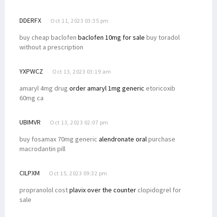
DDERFX
Oct 11, 2023 03:35 pm
buy cheap baclofen
baclofen 10mg for sale
buy toradol
without a prescription
YXPWCZ
Oct 13, 2023 03:19 am
amaryl 4mg drug
order amaryl 1mg generic
etoricoxib
60mg ca
UBIMVR
Oct 13, 2023 02:07 pm
buy fosamax 70mg generic
alendronate oral
purchase
macrodantin pill
CILPXM
Oct 15, 2023 09:32 pm
propranolol cost
plavix over the counter
clopidogrel for
sale