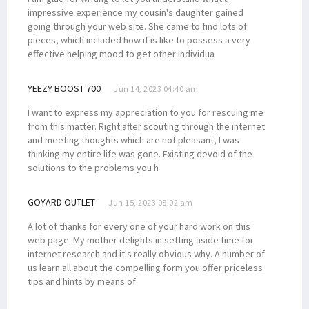
Incumbent Filep Wamafma Resmi Daftar ke KPU Papua Barat
impressive experience my cousin's daughter gained
going through your web site. She came to find lots of
Robert Kardinal Dorong Audit-Investigasi CSR dan DBH LNG Tangguh
pieces, which included how it is like to possess a very
Filep Bahas Kondisi Masyarakat Ring I LNG Tangguh dengan USAID
effective helping mood to get other individua
Kukuhkan 6 Anggota BPP Otsus Asli Papua, Wapres Beri 4 Instruksi
YEEZY BOOST 700
Jun 14, 2023 04:40 am
Filep Sampaikan Masalah Pertanahan di Pabar ke Menteri ATR/BPN
Tokoh Intelektual Adat 7 Suku Minta DBH Migas Bintuni Diaudit
I want to express my appreciation to you for rescuing me
from this matter. Right after scouting through the internet
Filep Terima 12 Putra/i Sebyar & Sumuri Kuliah di STIH Manokwari
and meeting thoughts which are not pleasant, I was
Senator Filep Nilai BP Tangguh dan SKK Migas Langgar Konstitusi
thinking my entire life was gone. Existing devoid of the
solutions to the problems you h
Sistem Pemilu Tetap Terbuka, MK Bakal Laporkan Denny Indrayana
Kawal 3 Misi Besar RIPPP, BPP Otsus Gelar Rapat Konsolidasi
GOYARD OUTLET
Jun 15, 2023 08:02 am
Papua Barat Usulkan Pemekaran Kabupaten/Kota, Ini Respons DPR
A lot of thanks for every one of your hard work on this
Filep: Masyarakat 7 Suku Bintuni Tengah Hadapi Persoalan Ekologi
web page. My mother delights in setting aside time for
internet research and it's really obvious why. A number of
Filep Harap Ada Pengadilan Adat Terkait Masalah BP Tangguh
us learn all about the compelling form you offer priceless
Filep Kirim Putra Arfak Ikuti Program Perkuliahan ke Malaysia
tips and hints by means of
Senator Filep Dorong Kewenangan Kejaksaan Diperkuat