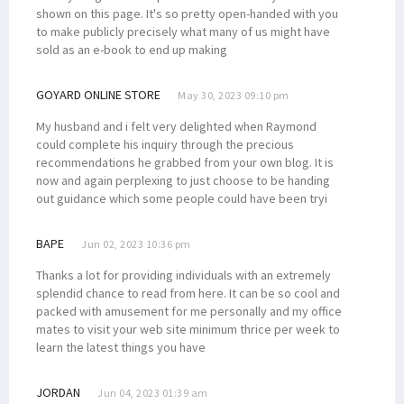
Jabatan Gubernur di Papua Berakhir Mei, Ini Kata Senator Filep
shown on this page. It's so pretty open-handed with you
Gubernur Meletakkan Batu Pertama Pembangunan Kampus STIH
to make publicly precisely what many of us might have
sold as an e-book to end up making
DN ke-47, Ketua STIH Manokwari Targetkan STIH Jadi Institut
Pewakilan Tetap RI di PBB Angkat Suara Terkait SPMH Dewan HAM PBB
GOYARD ONLINE STORE
May 30, 2023 09:10 pm
Kapendam: Korban Tembak KKB di Ilaga Adalah Putra Asli Papua
My husband and i felt very delighted when Raymond
Memanas! KKB Tembak TNI-Karyawan, Bakar Rumah, Mess Hingga Pasar
could complete his inquiry through the precious
recommendations he grabbed from your own blog. It is
Banjir Landa Kampung Idoor, Warga Butuh Bantuan Logistik
now and again perplexing to just choose to be handing
Filep Wamafma Serahkan Beasiswa Bagi 43 Mahasiswa STIH Momi Waren
out guidance which some people could have been tryi
Berikut Kronologi Kasus Ibu Gantung Diri dan 2 Anaknya Meninggal
BAPE
Jun 02, 2023 10:36 pm
Solidaritas Mahasiswa-Rakyat di Nabire Akan Gelar Aksi Tolak DOB
Sepakat Berdamai, Omer Isba Cabut LP Ujaran Rasial di Kepolisian
Thanks a lot for providing individuals with an extremely
splendid chance to read from here. It can be so cool and
Senator Filep Harap Masyarakat Waspadai Isu SARA Jelang Pemilu
packed with amusement for me personally and my office
Gubernur Lukas Undang Presiden Putin ke Papua, Ini yang Dibahas
mates to visit your web site minimum thrice per week to
learn the latest things you have
Anggota Baleg DPR RI Usulkan RUU Provinsi Kepulauan Papua Utara
Lagi, Satu Anggota Koramil Yalimo Gugur Ditembak KKB
JORDAN
Jun 04, 2023 01:39 am