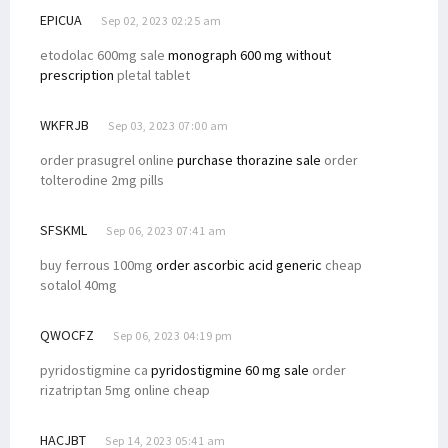
EPICUA
Sep 02, 2023 02:25 am
Filep Wamafma Terima Aspirasi Pencaker di Kaimana
Filep Hadiri Ibadah Syukur Bersama Keluarga Besar Byak di Kaimana
etodolac 600mg sale
monograph 600 mg without
prescription
pletal tablet
Filep Wamafma Apresiasi Kerukunan Masyarakat di Warpramasi
Filep Beri Peluang 3 Perwakilan Warga Serayu Kuliah Gratis
WKFRJB
Sep 03, 2023 07:00 am
Filep Dukung Dominggus Mandacan Kembali Jabat Gubernur
order prasugrel online
purchase thorazine sale
order
Senator Filep Hadiri Lepas Sambut Tahun Baru Suku Doreri
tolterodine 2mg pills
Filep Wamafma Lantik Unsur Pimpinan STIH Manokwari
SFSKML
Sep 06, 2023 07:41 am
Filep Serahkan Buku Rekening Beasiswa ke Mahasiswa STIH di Prafi
Kampanye di Padarni, Filep Wamafma Terima Keluhan Masyarakat
buy ferrous 100mg
order ascorbic acid generic
cheap
sotalol 40mg
Beasiswa SUP Nunggak, Senator Filep Berikan Pandangannya
Filep Wamafma Gelar Kampanye Terbatas di Oransbari Mansel
QWOCFZ
Sep 06, 2023 04:19 pm
Kampanye Terbatas di Oransbari, Ini Komitmen Filep Wamafma
pyridostigmine ca
pyridostigmine 60 mg sale
order
Keluarga Kamasan Mansel Dukung Filep Wamafma Maju DPD RI
rizatriptan 5mg online cheap
Masyarakat Nenei Nyatakan Dukungan untuk Filep Wamafma
HACJBT
Sep 14, 2023 05:41 am
Pemuda Desai dan Warga Prafi Antusias Dukung Filep Wamafma