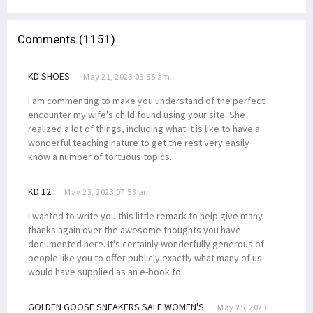
Respons Panglima TNI, Filep: Sudah Saatnya TNI OAP Jadi Pemimpin
Comments (1151)
Seorang Guru Pesantren Lakukan Pembersihan Gereja Jelang Natal
Kapolda Papua: Presiden Bersedia Bertemu Eks KKB yang Sadar NKRI
KD SHOES
May 21, 2023 05:55 am
Gubernur dan Sekda Papua Barat Tak Open House Saat Nataru
I am commenting to make you understand of the perfect
Kas Pemda ‘Ngendap’, Gubernur Papua-Papua Barat Ditegur Mendagri
encounter my wife's child found using your site. She
BUMN Buka Lowongan Kerja Khusus Putra-Putri Papua dan Papua Barat
realized a lot of things, including what it is like to have a
wonderful teaching nature to get the rest very easily
Filep Wamafma Berbagi Kasih Natal di Manokwari
know a number of tortuous topics.
Kapolda Papua Keluarkan Imbauan Penting Bagi Pendatang di Papua
Heran Kasus Dugaan Korupsi di Papua Mandek, Mahfud Akan Evaluasi
KD 12
May 23, 2023 07:53 am
Pemerintah Cabut Ribuan Izin Usaha Tambang Hingga Kehutanan
I wanted to write you this little remark to help give many
Analisis BMKG Jelaskan Penyebab Bencana Banjir di Jayapura
thanks again over the awesome thoughts you have
documented here. It's certainly wonderfully generous of
6 Fakta Menarik Filep Wamafma, Nomor 2 Bisa Jadi Inspirasi
people like you to offer publicly exactly what many of us
Luar Biasa! Pemain Asli Papua Ini Akan Berlaga di Liga Eropa
would have supplied as an e-book to
Mantan Pejabat Pemprov Papua Gugat Jokowi ke PTUN Jakarta
GOLDEN GOOSE SNEAKERS SALE WOMEN'S
May 25, 2023
BMKG Ingatkan Curah Hujan Ekstrem Papua-Papua Barat 14-17 Januari