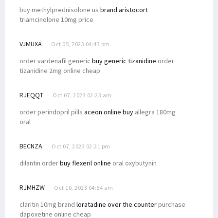
buy methylprednisolone us
brand aristocort
triamcinolone 10mg price
VJMUXA
Oct 05, 2023 04:43 pm
order vardenafil generic
buy generic tizanidine
order
tizanidine 2mg online cheap
RJEQQT
Oct 07, 2023 02:23 am
order perindopril pills
aceon online buy
allegra 180mg
oral
BECNZA
Oct 07, 2023 02:21 pm
dilantin order
buy flexeril online
oral oxybutynin
RJMHZW
Oct 10, 2023 04:54 am
claritin 10mg brand
loratadine over the counter
purchase
dapoxetine online cheap