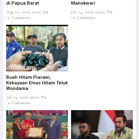
di Papua Barat
Manokwari
LSM Minta KPK Periksa Eks Bupati Supiori Soal Dana Sekolah Pilot
Aug 01, 2026 10:00 Am
Jul 24, 2026 04:00 Pm
STIH Manokwari Terapkan Absensi Digital bagi Pegawai dan Staf
0 Comments
0 Comments
Bantah OPM Tembak 17 Aparat, Polisi Pastikan Semua Aparat Selamat
Prihatin Anak-Anak Jadi Korban, Theo Hesegem Surati Presiden
Pekan Literasi Digital Dorong Kreativitas Masyarakat Adat Saireri
Tutup DLA, Filep Harap Percepatan Digitalisasi 4 Sektor Terwujud
Tak Ragu ‘Potong Kepala’, Kapolri Copot 7 Pejabat Polisi
Satgas Nemangkawi Tangkap 1 Anggota KKB di Dekai Papua
Buah Hitam Piarawi,
Mahfud MD Sebut OPM Manfaatkan Momen Presiden Hadiri KTT G20
Kekayaan Emas Hitam Teluk
Wondama
Smelter Gresik Diprotes Warga Papua, Ini Respons Presdir Freeport
Jul 23, 2026 06:00 Pm
Tingkat Kriminalitas Papua Barat Tertinggi Nasional Selama 2020
0 Comments
Filep Wamafma Dampingi Gubernur Resmikan GKI Bahtera Pasirido
SMP Serambakon Luluh Lantak, 1 KKB Diringkus di Gunung Impura
Jalan Pegaf Tak Juga Dianggarkan, Filep Minta Jokowi Tepati Janji
Baku Tembak dengan Aparat, KKB Bakar SMP N Serambakon