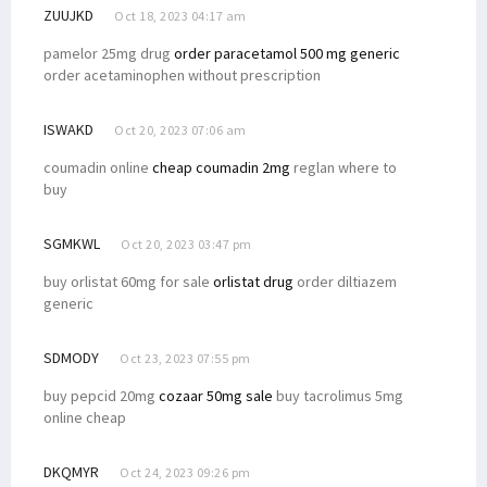
ZUUJKD
Oct 18, 2023 04:17 am
pamelor 25mg drug
order paracetamol 500 mg generic
order acetaminophen without prescription
ISWAKD
Oct 20, 2023 07:06 am
coumadin online
cheap coumadin 2mg
reglan where to
buy
SGMKWL
Oct 20, 2023 03:47 pm
buy orlistat 60mg for sale
orlistat drug
order diltiazem
generic
SDMODY
Oct 23, 2023 07:55 pm
buy pepcid 20mg
cozaar 50mg sale
buy tacrolimus 5mg
online cheap
DKQMYR
Oct 24, 2023 09:26 pm