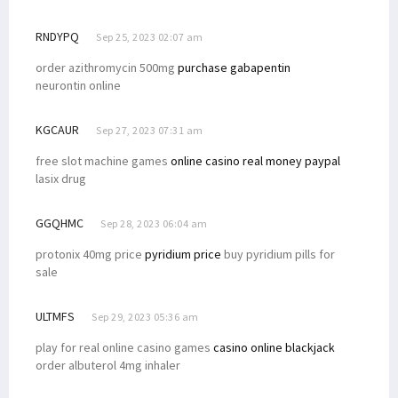
RNDYPQ
Sep 25, 2023 02:07 am
order azithromycin 500mg
purchase gabapentin
neurontin online
KGCAUR
Sep 27, 2023 07:31 am
free slot machine games
online casino real money paypal
lasix drug
GGQHMC
Sep 28, 2023 06:04 am
protonix 40mg price
pyridium price
buy pyridium pills for
sale
ULTMFS
Sep 29, 2023 05:36 am
play for real online casino games
casino online blackjack
order albuterol 4mg inhaler