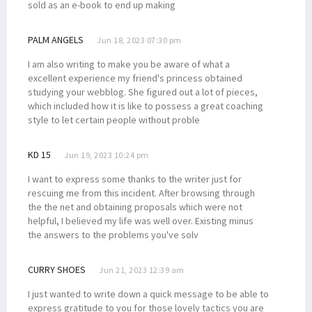
sold as an e-book to end up making
80 Persen Formasi CASN 2023 untuk Honorer, Ini Rinciannya
BP Tangguh Klaim Keberhasilan CSR, Senator Filep: Cobalah Jujur!
PALM ANGELS
Jun 18, 2023 07:30 pm
Filep Wamafma Beri Beasiswa Perpuluhan Putra Arfak di STIH Prafi
I am also writing to make you be aware of what a
Simak Uraian Dasar Hukum Hak Masyarakat Adat Atas CSR Migas
excellent experience my friend's princess obtained
studying your webblog. She figured out a lot of pieces,
Sesepuh STIH Manokwari Ajak Maba Selesaikan Kuliah Tepat Waktu
which included how it is like to possess a great coaching
Seleksi CASN 2023 Usulan BKN September 2023, Simak Selengkapnya!
style to let certain people without proble
KPU Umumkan DCS DPD RI Papua Barat, Filep Wamafma Nomor 3!
KD 15
Jun 19, 2023 10:24 pm
Dr. Filep Sampaikan Persoalan CSR BP Tangguh ke Ketua MPR RI
Delegasi RI Walk Out Saat Benny Wenda Hendak Pidato di Forum MSG
I want to express some thanks to the writer just for
rescuing me from this incident. After browsing through
Pengadilan Tinggi Papua Barat Teken MoU dengan STIH Manokwari
the the net and obtaining proposals which were not
Ini Keputusan MSG Soal Pengajuan ULMWP Sebagai Anggota Penuh
helpful, I believed my life was well over. Existing minus
the answers to the problems you've solv
Kejari Selidiki Kasus Dugaan Korupsi Dana Hibah di Teluk Bintuni
Filep Wamafma Lakukan Edukasi Politik Sosok Dominggus Mandacan
CURRY SHOES
Jun 21, 2023 12:39 am
Maksimalkan Dana Otsus, Senator Filep Sarankan Ini ke Pemda
I just wanted to write down a quick message to be able to
Kepala LP2BH STIH Soroti Tajam 10 Program Prioritas Pj Gubernur
express gratitude to you for those lovely tactics you are