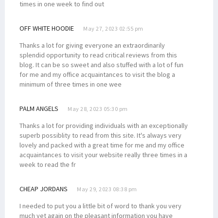
Senator Filep Uraikan 5 Intisari Pasal Pemekaran UU Otsus Papua
times in one week to find out
Pemekaran Papua, Filep Ungkap 2 Opsi Siapkan Pemerintahan Daerah
OFF WHITE HOODIE
May 27, 2023 02:55 pm
Serangan KKB di Kiwirok, 1 Anggota Satgas Cartenz Tertembak
Tok! Ini Jadwal Resmi Pilpres dan Pilkada 2024
Thanks a lot for giving everyone an extraordinarily
splendid opportunity to read critical reviews from this
Dua Kelompok Warga Bentrok di Sorong, Belasan Orang Tewas
blog. It can be so sweet and also stuffed with a lot of fun
Pelaku Bentrok di Kota Sorong Bukan Orang Papua, Ini Kronologinya
for me and my office acquaintances to visit the blog a
minimum of three times in one wee
Filep Harap Aparat Mampu Deteksi Dini Potensi Kekerasan di Daerah
Filep Wamafma: Polisi Penangkap Pelaku Layak Terima Reward
PALM ANGELS
May 28, 2023 05:30 pm
Polisi Ringkus 2 Terduga Pelaku Pembunuhan Khani Rumaf di Sorong
Thanks a lot for providing individuals with an exceptionally
Sejumlah Massa Gelar Demonstrasi Tolak Pemekaran di Manokwari
superb possiblity to read from this site. It's always very
lovely and packed with a great time for me and my office
12 DPO Bentrok Sorong Akan Dirilis, 10 Korban Teridentifikasi
acquaintances to visit your website really three times in a
Festival Sail Teluk Cenderawasih Akan Diluncurkan di Manokwari
week to read the fr
Gilas Timor Leste, Trio Papua Cetak Gol Kemenangan untuk Timnas
CHEAP JORDANS
May 29, 2023 08:38 pm
Papua Barat Siap Jadi Tuan Rumah Acara Internasional Tahun Ini
Omicron Masuki Papua Barat, 7 Kasus Terdeteksi di Kota Sorong
I needed to put you a little bit of word to thank you very
much yet again on the pleasant information you have