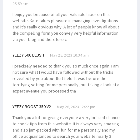
05:59 am
Banjir Jayapura, Filep Soroti Faktor Lingkungan & Pengawasan RTRW
I enjoy you because of all your valuable labor on this
Fientje Suebu Dubes Perempuan Pertama Papua untuk Selandia Baru
website. Kate takes pleasure in managing investigations
and it's really obvious why. A lot of people know all about
Polri: OAP Jadi Sasaran Pembinaan Operasi Damai Cartenz 2022
the compelling form you convey very helpful information
Senator Filep Kritisi Penyebutan OAP Target Pembinaan Cartenz
via your blog and therefore c
TPNPB-OPM Tanggapi Perubahan Nama Operasi Jadi Damai Cartenz
YEEZY 500 BLUSH
May 25, 2023 10:34 am
LPP Kutuk Keras Pernyataan Oknum Tokoh Adat Soal Plt Gubernur
Gelar Konpers, NasDem Umumkan Calon Tunggal Cagub Pabar 2024
I precisely needed to thank you so much once again. I am
not sure what I would have followed without the tricks
Mangkok Tua Peninggalan Belanda di Idoor Terjaga Baik Hingga Kini
revealed by you about that field. It was before the
Jemaat Gereja Idoor Harap Rumah Pastori Dibangun Agar Layak Huni
terrifying setting for me personally, but taking a look at a
expert avenue you processed tha
DPR RI Bentuk Panja Penyusunan RUU Pemekaran Provinsi di Papua
Libatkan 1.925 Personel, Operasi Damai Cartenz Resmi Dimulai
YEEZY BOOST 350 V2
May 26, 2023 12:22 pm
Tiga Cara Gus Dur Selesaikan Masalah Papua di Masanya
Thank you a lot for giving everyone a very brilliant chance
4 Prajurit TNI di Maybrat Sorong Selatan Ditembak KKB
to check tips from this website. It is always very amazing
and also jam-packed with fun for me personally and my
Putra Asli Papua Terbunuh KKB, Pangdam Kasuari Bereaksi Keras
office acquaintances to search your website nearly 3