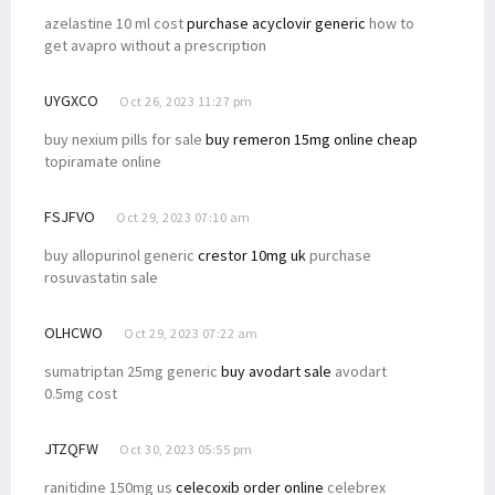
azelastine 10 ml cost
purchase acyclovir generic
how to
get avapro without a prescription
UYGXCO
Oct 26, 2023 11:27 pm
buy nexium pills for sale
buy remeron 15mg online cheap
topiramate online
FSJFVO
Oct 29, 2023 07:10 am
buy allopurinol generic
crestor 10mg uk
purchase
rosuvastatin sale
OLHCWO
Oct 29, 2023 07:22 am
sumatriptan 25mg generic
buy avodart sale
avodart
0.5mg cost
JTZQFW
Oct 30, 2023 05:55 pm
ranitidine 150mg us
celecoxib order online
celebrex