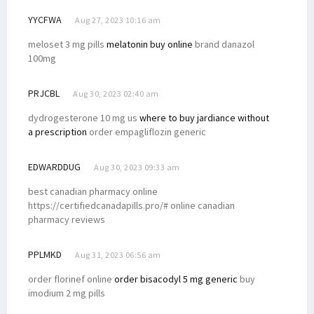
Filep Sampaikan 4 Hal Soal Penegakan Hukum ke Jaksa Agung
YYCFWA
Aug 27, 2023 10:16 am
Filep: Perjuangan Pendidikan Gratis untuk Masa Depan OAP
meloset 3 mg pills
melatonin buy online
brand danazol
Presiden Jokowi Paparkan Sektor Prioritas Investasi Indonesia
100mg
Filep Minta Seleksi Pimpinan KPK-BPK Tak Lewat Mekanisme Politik
PRJCBL
Aug 30, 2023 02:40 am
Filep Dorong Pelibatan Aktif Masyarakat Adat dalam Investasi
dydrogesterone 10 mg us
where to buy jardiance without
Disdukcapil Sosialisasikan Layanan Sistem IKD di STIH Manokwari
a prescription
order empagliflozin generic
Diinisiasi Senator Filep, Ini Poin Perubahan Otsus Soal Kesehatan
Filep Wamafma Inisiasi Penambahan Perwakilan OAP di DPRK
EDWARDDUG
Aug 30, 2023 09:33 am
Filep Wamafma Adakan Lomba Solo Antar Pemuda Gereja di Mansel
best canadian pharmacy online
Filep Wamafma Buka Pertandingan Gawang Mini STIH Manokwari
https://certifiedcanadapills.pro/# online canadian
pharmacy reviews
Tim Pemenangan Filep Wamafma Terbentuk di Kabupaten Manokwari
Hengky Korwa: Jaga Adat Kita, Ingat Filep Wamafma Saat Pemilu
PPLMKD
Aug 31, 2023 06:56 am
Filep Wamafma Tiba di Kaimana, Disambut dengan Prosesi Adat
order florinef online
order bisacodyl 5 mg generic
buy
Filep Wamafma Jawab Aspirasi Kepala Kampung Arguni Soal Dana Desa
imodium 2 mg pills
Soal Investasi, Filep Ingatkan Hal Ini ke Capres-Cawapres