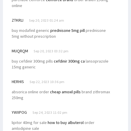
online
ZTKRLI
Sep 20, 2023 01:24 am
buy modafinil generic
prednisone 5mg pill
prednisone
5mg without prescription
MUQRQM
Sep 20, 2023 03:32 pm
buy cefdinir 300mg pills
cefdinir 300mg ca
lansoprazole
15mg generic
HERHIS
Sep 22, 2023 10:36 pm
absorica online order
cheap amoxil pills
brand zithromax
250mg
YWXPOG
Sep 24, 2023 11:02 pm
lipitor 40mg for sale
how to buy albuterol
order
amlodipine sale