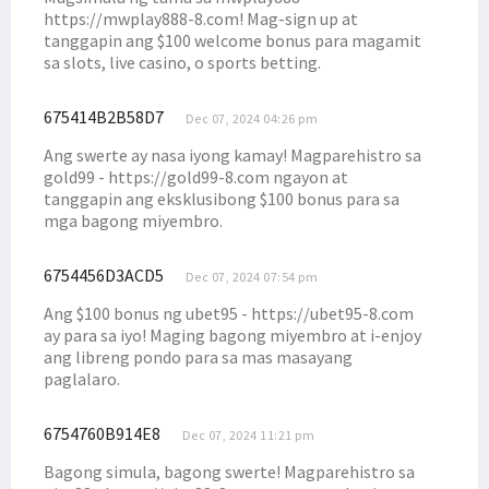
https://mwplay888-8.com! Mag-sign up at
tanggapin ang $100 welcome bonus para magamit
sa slots, live casino, o sports betting.
675414B2B58D7
Dec 07, 2024 04:26 pm
Ang swerte ay nasa iyong kamay! Magparehistro sa
gold99 - https://gold99-8.com ngayon at
tanggapin ang eksklusibong $100 bonus para sa
mga bagong miyembro.
6754456D3ACD5
Dec 07, 2024 07:54 pm
Ang $100 bonus ng ubet95 - https://ubet95-8.com
ay para sa iyo! Maging bagong miyembro at i-enjoy
ang libreng pondo para sa mas masayang
paglalaro.
6754760B914E8
Dec 07, 2024 11:21 pm
Bagong simula, bagong swerte! Magparehistro sa