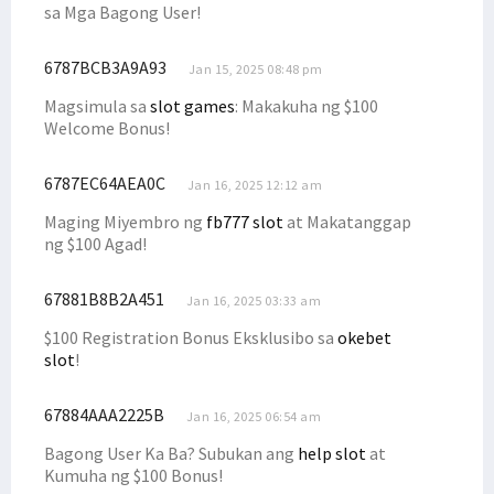
sa Mga Bagong User!
6787BCB3A9A93
Jan 15, 2025 08:48 pm
Magsimula sa
slot games
: Makakuha ng $100
Welcome Bonus!
6787EC64AEA0C
Jan 16, 2025 12:12 am
Maging Miyembro ng
fb777 slot
at Makatanggap
ng $100 Agad!
67881B8B2A451
Jan 16, 2025 03:33 am
$100 Registration Bonus Eksklusibo sa
okebet
slot
!
67884AAA2225B
Jan 16, 2025 06:54 am
Bagong User Ka Ba? Subukan ang
help slot
at
Kumuha ng $100 Bonus!