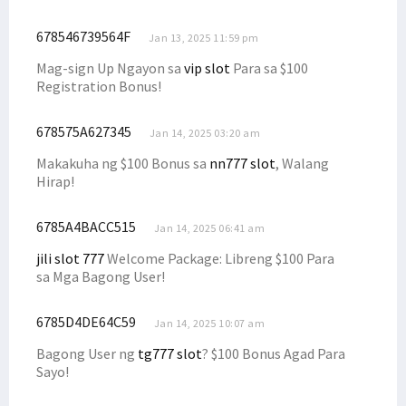
678546739564F
Jan 13, 2025 11:59 pm
Mag-sign Up Ngayon sa
vip slot
Para sa $100
Registration Bonus!
678575A627345
Jan 14, 2025 03:20 am
Makakuha ng $100 Bonus sa
nn777 slot
, Walang
Hirap!
6785A4BACC515
Jan 14, 2025 06:41 am
jili slot 777
Welcome Package: Libreng $100 Para
sa Mga Bagong User!
6785D4DE64C59
Jan 14, 2025 10:07 am
Bagong User ng
tg777 slot
? $100 Bonus Agad Para
Sayo!