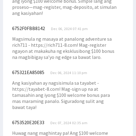
ang iyong $100 welcome bonus. Simple lang ang
proseso—mag-register, mag-deposito, at simulan
ang kasiyahan!
6752F0FBB8142
Dec 06, 2024 07:41 pm
Magsimula ng masaya at panalong adventure sa
rich711 - https://rich711-8.com! Mag-register
ngayon at makakuha ng eksklusibong $100 bonus
na magbibigay sa’yo ng edge sa bawat laro.
675321EA85085
Dec 06, 2024 11:10 pm
Ang kasiyahan ay nagsisimula sa tayabet -
https://tayabet-8.com! Mag-sign up na at
tamasahin ang iyong $100 welcome bonus para
mas maraming panalo. Siguradong sulit ang
bawat taya!
6753520E20E33
Dec 07, 2024 02:35 am
Huwag nang maghintay pa! Ang $100 welcome