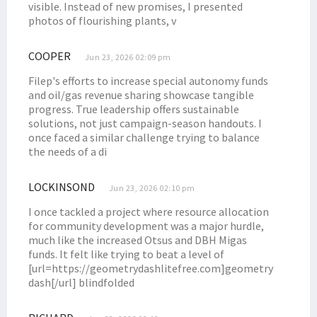
visible. Instead of new promises, I presented
photos of flourishing plants, v
COOPER
Jun 23, 2026 02:09 pm
Filep's efforts to increase special autonomy funds
and oil/gas revenue sharing showcase tangible
progress. True leadership offers sustainable
solutions, not just campaign-season handouts. I
once faced a similar challenge trying to balance
the needs of a di
LOCKINSOND
Jun 23, 2026 02:10 pm
I once tackled a project where resource allocation
for community development was a major hurdle,
much like the increased Otsus and DBH Migas
funds. It felt like trying to beat a level of
[url=https://geometrydashlitefree.com]geometry
dash[/url] blindfolded