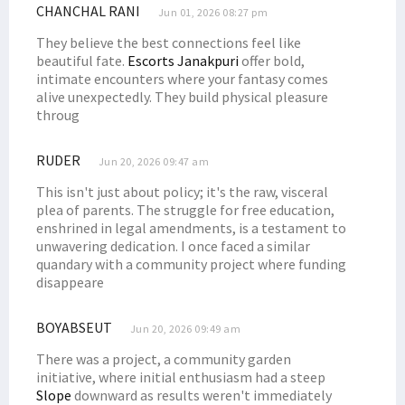
CHANCHAL RANI
Jun 01, 2026 08:27 pm
They believe the best connections feel like
beautiful fate.
Escorts Janakpuri
offer bold,
intimate encounters where your fantasy comes
alive unexpectedly. They build physical pleasure
throug
RUDER
Jun 20, 2026 09:47 am
This isn't just about policy; it's the raw, visceral
plea of parents. The struggle for free education,
enshrined in legal amendments, is a testament to
unwavering dedication. I once faced a similar
quandary with a community project where funding
disappeare
BOYABSEUT
Jun 20, 2026 09:49 am
There was a project, a community garden
initiative, where initial enthusiasm had a steep
Slope
downward as results weren't immediately