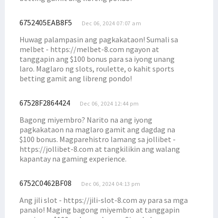
6752405EAB8F5
Dec 06, 2024 07:07 am
Huwag palampasin ang pagkakataon! Sumali sa
melbet - https://melbet-8.com ngayon at
tanggapin ang $100 bonus para sa iyong unang
laro. Maglaro ng slots, roulette, o kahit sports
betting gamit ang libreng pondo!
67528F2864424
Dec 06, 2024 12:44 pm
Bagong miyembro? Narito na ang iyong
pagkakataon na maglaro gamit ang dagdag na
$100 bonus. Magparehistro lamang sa jollibet -
https://jollibet-8.com at tangkilikin ang walang
kapantay na gaming experience.
6752C0462BF08
Dec 06, 2024 04:13 pm
Ang jili slot - https://jili-slot-8.com ay para sa mga
panalo! Maging bagong miyembro at tanggapin