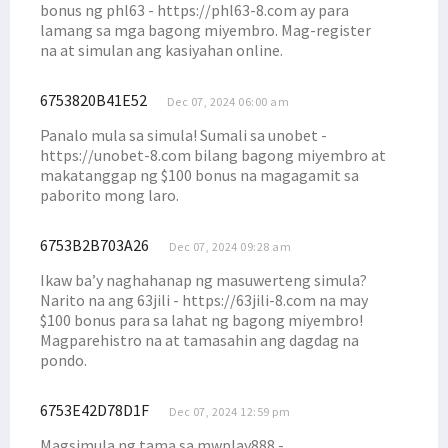
bonus ng phl63 - https://phl63-8.com ay para
lamang sa mga bagong miyembro. Mag-register
na at simulan ang kasiyahan online.
6753820B41E52
Dec 07, 2024 06:00 am
Panalo mula sa simula! Sumali sa unobet -
https://unobet-8.com bilang bagong miyembro at
makatanggap ng $100 bonus na magagamit sa
paborito mong laro.
6753B2B703A26
Dec 07, 2024 09:28 am
Ikaw ba’y naghahanap ng masuwerteng simula?
Narito na ang 63jili - https://63jili-8.com na may
$100 bonus para sa lahat ng bagong miyembro!
Magparehistro na at tamasahin ang dagdag na
pondo.
6753E42D78D1F
Dec 07, 2024 12:59 pm
Magsimula ng tama sa mwplay888 -