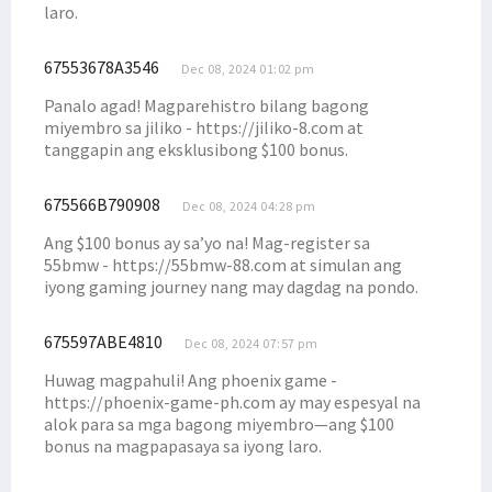
laro.
67553678A3546
Dec 08, 2024 01:02 pm
Panalo agad! Magparehistro bilang bagong
miyembro sa jiliko - https://jiliko-8.com at
tanggapin ang eksklusibong $100 bonus.
675566B790908
Dec 08, 2024 04:28 pm
Ang $100 bonus ay sa’yo na! Mag-register sa
55bmw - https://55bmw-88.com at simulan ang
iyong gaming journey nang may dagdag na pondo.
675597ABE4810
Dec 08, 2024 07:57 pm
Huwag magpahuli! Ang phoenix game -
https://phoenix-game-ph.com ay may espesyal na
alok para sa mga bagong miyembro—ang $100
bonus na magpapasaya sa iyong laro.