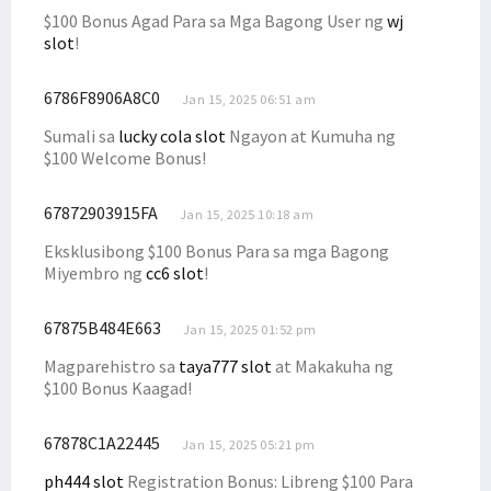
$100 Bonus Agad Para sa Mga Bagong User ng
wj
slot
!
6786F8906A8C0
Jan 15, 2025 06:51 am
Sumali sa
lucky cola slot
Ngayon at Kumuha ng
$100 Welcome Bonus!
67872903915FA
Jan 15, 2025 10:18 am
Eksklusibong $100 Bonus Para sa mga Bagong
Miyembro ng
cc6 slot
!
67875B484E663
Jan 15, 2025 01:52 pm
Magparehistro sa
taya777 slot
at Makakuha ng
$100 Bonus Kaagad!
67878C1A22445
Jan 15, 2025 05:21 pm
ph444 slot
Registration Bonus: Libreng $100 Para