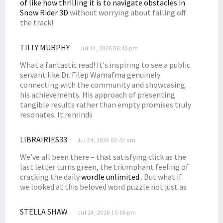
of like how thrilling it is to navigate obstacles in
Snow Rider 3D
without worrying about falling off
the track!
TILLY MURPHY
Jul 14, 2026 06:40 pm
What a fantastic read! It's inspiring to see a public
servant like Dr. Filep Wamafma genuinely
connecting with the community and showcasing
his achievements. His approach of presenting
tangible results rather than empty promises truly
resonates. It reminds
LIBRAIRIES33
Jul 24, 2026 02:42 pm
We’ve all been there – that satisfying click as the
last letter turns green, the triumphant feeling of
cracking the daily
wordle unlimited
. But what if
we looked at this beloved word puzzle not just as
STELLA SHAW
Jul 24, 2026 10:06 pm