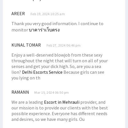
AREER
Feb 19, 2024 10:25 am
Thank you very good information. I continue to
monitor
บาคาร่าเว็บตรง
KUNAL TOMAR
Feb 27, 2024 06:46 pm
Enjoy a well-deserved blowjob from these sexy
throughout the night that will turn on all of your
senses and get your dick high. So, are you a sea
lion?
Delhi Escorts Service
Because girls can see
you lying on th
RAMANN
Mar 15, 2024 06:50 pm
We are a leading
Escort in Mehrauli
provider, and
our mission is to provide our clients with the best
possible experience. Everyone has different needs
and desires, so we have many girls. Ou