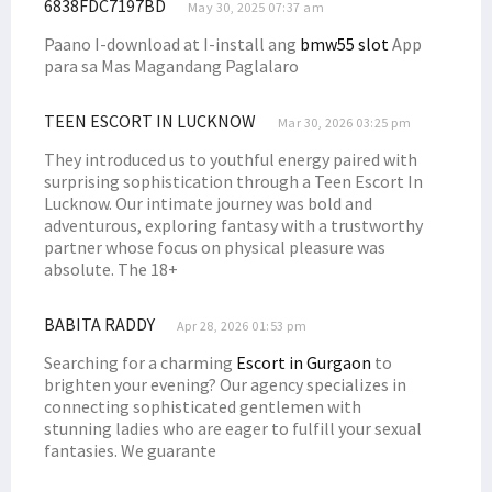
6838FDC7197BD
May 30, 2025 07:37 am
Paano I-download at I-install ang
bmw55 slot
App
para sa Mas Magandang Paglalaro
TEEN ESCORT IN LUCKNOW
Mar 30, 2026 03:25 pm
They introduced us to youthful energy paired with
surprising sophistication through a Teen Escort In
Lucknow. Our intimate journey was bold and
adventurous, exploring fantasy with a trustworthy
partner whose focus on physical pleasure was
absolute. The 18+
BABITA RADDY
Apr 28, 2026 01:53 pm
Searching for a charming
Escort in Gurgaon
to
brighten your evening? Our agency specializes in
connecting sophisticated gentlemen with
stunning ladies who are eager to fulfill your sexual
fantasies. We guarante