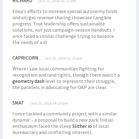
RICHARD
Jun 23, 2026 02:12 pm
Filep's efforts to increase special autonomy funds
and oil/gas revenue sharing showcase tangible
progress. True leadership offers sustainable
solutions, not just campaign-season handouts. I
once faced a similar challenge trying to balance
the needs of a di
CAPRICORN
Jun 23, 2026 02:13 pm
Where I saw local communities fighting for
recognition and land rights, though there wasn't a
geometry dash
level to represent their struggle,
the parallels in advocating for OAP are clear.
SMAT
Jun 25, 2026 04:19 pm
I once tackled a community project with a similar
dynamic – a proposal to build a new park. Initial
enthusiasm faced the steep
Slither io
of local
bureaucracy and conflicting interests.