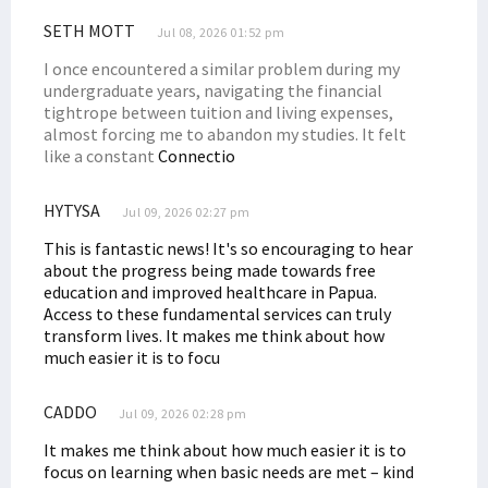
SETH MOTT
Jul 08, 2026 01:52 pm
I once encountered a similar problem during my
undergraduate years, navigating the financial
tightrope between tuition and living expenses,
almost forcing me to abandon my studies. It felt
like a constant
Connectio
HYTYSA
Jul 09, 2026 02:27 pm
This is fantastic news! It's so encouraging to hear
about the progress being made towards free
education and improved healthcare in Papua.
Access to these fundamental services can truly
transform lives. It makes me think about how
much easier it is to focu
CADDO
Jul 09, 2026 02:28 pm
It makes me think about how much easier it is to
focus on learning when basic needs are met – kind