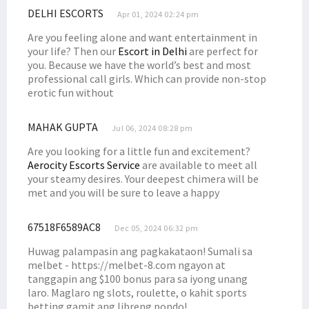
DELHI ESCORTS
Apr 01, 2024 02:24 pm
Are you feeling alone and want entertainment in
your life? Then our
Escort in Delhi
are perfect for
you. Because we have the world’s best and most
professional call girls. Which can provide non-stop
erotic fun without
MAHAK GUPTA
Jul 06, 2024 08:28 pm
Are you looking for a little fun and excitement?
Aerocity Escorts Service
are available to meet all
your steamy desires. Your deepest chimera will be
met and you will be sure to leave a happy
67518F6589AC8
Dec 05, 2024 06:32 pm
Huwag palampasin ang pagkakataon! Sumali sa
melbet - https://melbet-8.com ngayon at
tanggapin ang $100 bonus para sa iyong unang
laro. Maglaro ng slots, roulette, o kahit sports
betting gamit ang libreng pondo!