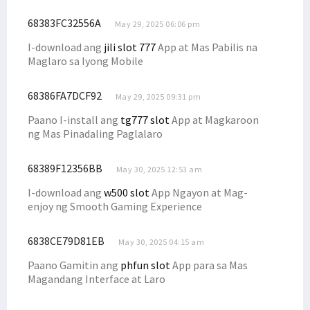
68383FC32556A
May 29, 2025 06:06 pm
I-download ang
jili slot 777
App at Mas Pabilis na
Maglaro sa Iyong Mobile
68386FA7DCF92
May 29, 2025 09:31 pm
Paano I-install ang
tg777 slot
App at Magkaroon
ng Mas Pinadaling Paglalaro
68389F12356BB
May 30, 2025 12:53 am
I-download ang
w500 slot
App Ngayon at Mag-
enjoy ng Smooth Gaming Experience
6838CE79D81EB
May 30, 2025 04:15 am
Paano Gamitin ang
phfun slot
App para sa Mas
Magandang Interface at Laro