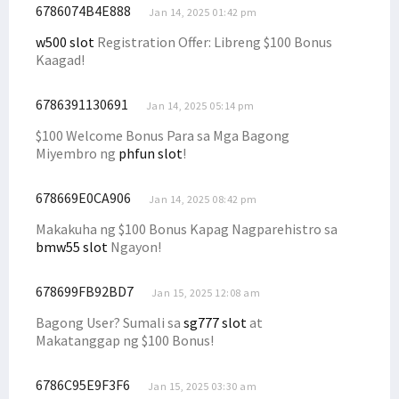
6786074B4E888
Jan 14, 2025 01:42 pm
w500 slot
Registration Offer: Libreng $100 Bonus
Kaagad!
6786391130691
Jan 14, 2025 05:14 pm
$100 Welcome Bonus Para sa Mga Bagong
Miyembro ng
phfun slot
!
678669E0CA906
Jan 14, 2025 08:42 pm
Makakuha ng $100 Bonus Kapag Nagparehistro sa
bmw55 slot
Ngayon!
678699FB92BD7
Jan 15, 2025 12:08 am
Bagong User? Sumali sa
sg777 slot
at
Makatanggap ng $100 Bonus!
6786C95E9F3F6
Jan 15, 2025 03:30 am