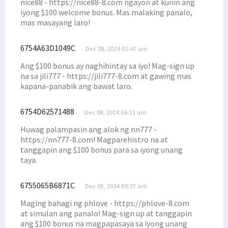
nice88 - https://nice88-8.com ngayon at kunin ang
iyong $100 welcome bonus. Mas malaking panalo,
mas masayang laro!
6754A63D1049C
Dec 08, 2024 02:47 am
Ang $100 bonus ay naghihintay sa iyo! Mag-sign up
na sa jili777 - https://jili777-8.com at gawing mas
kapana-panabik ang bawat laro.
6754D62571488
Dec 08, 2024 06:11 am
Huwag palampasin ang alok ng nn777 -
https://nn777-8.com! Magparehistro na at
tanggapin ang $100 bonus para sa iyong unang
taya.
6755065B6871C
Dec 08, 2024 09:37 am
Maging bahagi ng phlove - https://phlove-8.com
at simulan ang panalo! Mag-sign up at tanggapin
ang $100 bonus na magpapasaya sa iyong unang