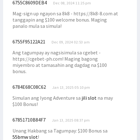
6755C8609DEB4
Dec 08, 2024 11:25 pm
Mag-sign up ngayon sa 8k8 - https://8k8-8.com at
tanggapin ang $100 welcome bonus. Maging
panalo mula sa simula!
6755F95122A21
Dec 09, 2024 02:53 am
Ang tagumpay ay nagsisimula sa cgebet -
https://cgebet-ph.com! Maging bagong
miyembro at tamasahin ang dagdag na $100
bonus.
6784E68C08C62
Jan 13, 2025 05:10 pm
Simulan ang Iyong Adventure sa
jili slot
na may
$100 Bonus!
67851710B84F7
Jan 13, 2025 08:37 pm
Unang Hakbang sa Tagumpay: $100 Bonus sa
55bmw slot
!