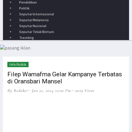
Pendidikan
Politik
Seputar Internasional
Seputar Melanesia
Seputar Nasional
Seputar Teluk Bintuni
Traveling
HEADLINE
NEWS
Info Publik
Filep Wamafma Gelar Kampanye Terbatas
di Oransbari Mansel
By Redaksi
Jan 22, 2024 12:00 Pm
2029 Views