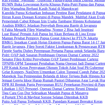
Kas Pemda ‘Ngendap’, Gubernur Papua-Papua Barat Ditegur Menda
BUMN Buka Lowongan Kerja Khusus Putra-Putri Papua dan Papua 
Filep Wamafma Berbagi Kasih Natal di Manokwari
Kapolda Papua Keluarkan Imbauan Penting Bagi Pendatang di Papu
Heran Kasus Dugaan Korupsi di Papua Mandek, Mahfud Akan Evalu
Pemerintah Cabut Ribuan Izin Usaha Tambang Hingga Kehutanan
Analisis BMKG Jelaskan Penyebab Bencana Banjir di Jayapura
6 Fakta Menarik Filep Wamafma, Nomor 2 Bisa Jadi Inspirasi
Luar Biasa! Pemain Asli Papua Ini Akan Berlaga di Liga Eropa
Mantan Pejabat Pemprov Papua Gugat Jokowi ke PTUN Jakarta
BMKG Ingatkan Curah Hujan Ekstrem Papua-Papua Barat 14-17 Jan
Banjir Jayapura, Filep Soroti Faktor Lingkungan & Pengawasan R
Fientje Suebu Dubes Perempuan Pertama Papua untuk Selandia Baru
Polri: OAP Jadi Sasaran Pembinaan Operasi Damai Cartenz 2022
Senator Filep Kritisi Penyebutan OAP Target Pembinaan Cartenz
TPNPB-OPM Tanggapi Perubahan Nama Operasi Jadi Damai Carte
LPP Kutuk Keras Pernyataan Oknum Tokoh Adat Soal Plt Gubernur
Gelar Konpers, NasDem Umumkan Calon Tunggal Cagub Pabar 20
Mangkok Tua Peninggalan Belanda di Idoor Terjaga Baik Hingga Ki
Jemaat Gereja Idoor Harap Rumah Pastori Dibangun Agar Layak Hu
DPR RI Bentuk Panja Penyusunan RUU Pemekaran Provinsi di Pap
Libatkan 1.925 Personel, Operasi Damai Cartenz Resmi Dimulai
Tiga Cara Gus Dur Selesaikan Masalah Papua di Masanya
4 Prajurit TNI di Maybrat Sorong Selatan Ditembak KKB
Putra Asli Papua Terbunuh KKB, Pangdam Kasuari Bereaksi Keras