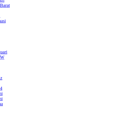
gri
Barat
a
asi
uari
TRW
nz
24
ni
ni
ua