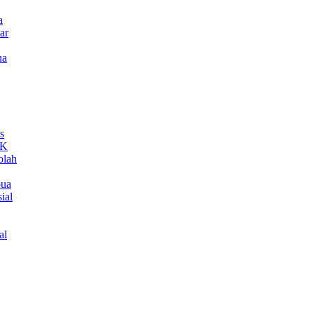
a
ar
ua
s
MK
olah
pua
ial
al