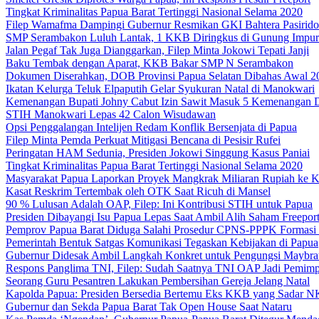
Tingkat Kriminalitas Papua Barat Tertinggi Nasional Selama 2020
Filep Wamafma Dampingi Gubernur Resmikan GKI Bahtera Pasirido
SMP Serambakon Luluh Lantak, 1 KKB Diringkus di Gunung Impur
Jalan Pegaf Tak Juga Dianggarkan, Filep Minta Jokowi Tepati Janji
Baku Tembak dengan Aparat, KKB Bakar SMP N Serambakon
Dokumen Diserahkan, DOB Provinsi Papua Selatan Dibahas Awal 2
Ikatan Kelurga Teluk Elpaputih Gelar Syukuran Natal di Manokwari
Kemenangan Bupati Johny Cabut Izin Sawit Masuk 5 Kemenangan 
STIH Manokwari Lepas 42 Calon Wisudawan
Opsi Penggalangan Intelijen Redam Konflik Bersenjata di Papua
Filep Minta Pemda Perkuat Mitigasi Bencana di Pesisir Rufei
Peringatan HAM Sedunia, Presiden Jokowi Singgung Kasus Paniai
Tingkat Kriminalitas Papua Barat Tertinggi Nasional Selama 2020
Masyarakat Papua Laporkan Proyek Mangkrak Miliaran Rupiah ke
Kasat Reskrim Tertembak oleh OTK Saat Ricuh di Mansel
90 % Lulusan Adalah OAP, Filep: Ini Kontribusi STIH untuk Papua
Presiden Dibayangi Isu Papua Lepas Saat Ambil Alih Saham Freepor
Pemprov Papua Barat Diduga Salahi Prosedur CPNS-PPPK Formasi
Pemerintah Bentuk Satgas Komunikasi Tegaskan Kebijakan di Papua
Gubernur Didesak Ambil Langkah Konkret untuk Pengungsi Maybra
Respons Panglima TNI, Filep: Sudah Saatnya TNI OAP Jadi Pemimp
Seorang Guru Pesantren Lakukan Pembersihan Gereja Jelang Natal
Kapolda Papua: Presiden Bersedia Bertemu Eks KKB yang Sadar 
Gubernur dan Sekda Papua Barat Tak Open House Saat Nataru