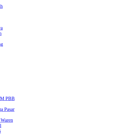
ah
ya
h
ng
HAM PBB
a Pasar
 Waren
l
B