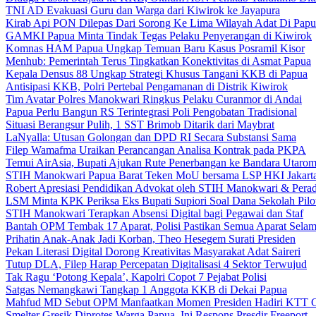
TNI AD Evakuasi Guru dan Warga dari Kiwirok ke Jayapura
Kirab Api PON Dilepas Dari Sorong Ke Lima Wilayah Adat Di Papu
GAMKI Papua Minta Tindak Tegas Pelaku Penyerangan di Kiwirok
Komnas HAM Papua Ungkap Temuan Baru Kasus Posramil Kisor
Menhub: Pemerintah Terus Tingkatkan Konektivitas di Asmat Papua
Kepala Densus 88 Ungkap Strategi Khusus Tangani KKB di Papua
Antisipasi KKB, Polri Pertebal Pengamanan di Distrik Kiwirok
Tim Avatar Polres Manokwari Ringkus Pelaku Curanmor di Andai
Papua Perlu Bangun RS Terintegrasi Poli Pengobatan Tradisional
Situasi Berangsur Pulih, 1 SST Brimob Ditarik dari Maybrat
LaNyalla: Utusan Golongan dan DPD RI Secara Substansi Sama
Filep Wamafma Uraikan Perancangan Analisa Kontrak pada PKPA
Temui AirAsia, Bupati Ajukan Rute Penerbangan ke Bandara Utaro
STIH Manokwari Papua Barat Teken MoU bersama LSP HKI Jakart
Robert Apresiasi Pendidikan Advokat oleh STIH Manokwari & Perad
LSM Minta KPK Periksa Eks Bupati Supiori Soal Dana Sekolah Pilo
STIH Manokwari Terapkan Absensi Digital bagi Pegawai dan Staf
Bantah OPM Tembak 17 Aparat, Polisi Pastikan Semua Aparat Selam
Prihatin Anak-Anak Jadi Korban, Theo Hesegem Surati Presiden
Pekan Literasi Digital Dorong Kreativitas Masyarakat Adat Saireri
Tutup DLA, Filep Harap Percepatan Digitalisasi 4 Sektor Terwujud
Tak Ragu ‘Potong Kepala’, Kapolri Copot 7 Pejabat Polisi
Satgas Nemangkawi Tangkap 1 Anggota KKB di Dekai Papua
Mahfud MD Sebut OPM Manfaatkan Momen Presiden Hadiri KTT 
Smelter Gresik Diprotes Warga Papua, Ini Respons Presdir Freeport