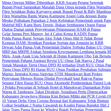
Minta Operasi Militer Dihentikan, KKB Ancam Perang Serentak
Bupati Pegaf Sampaikan Masalah Dana Otsus kepada Filep Wamafm
Filep Serahkan Buku Karyanya untuk Bupati Pegaf & Billy Mambras
Filep Wamafma Bantu Warga Kampung Anggi Gida dengan Bama
Menko Polhukam Paparkan 2 Jenis Kebijakan Pemerintah untuk Pap
Mahfud MD: Kami Buru Teroris, Bukan Sembarang Orang Papua
Dialog Damai untuk Penyelesaian Pelanggaran HAM di Papua
Gelar Jumpa Pers Muprov, Ini 4 Calon Ketua KADIN Papua
Polda Papua Barat: Seruan Aksi Tolak Otsus Jilid II Tidak Benar
Komnas HAM: Hentikan Pasokan Senjata dan Amunisi ke KBB
Dewan Adat Papua Ajak Pemerintah Dialog Terbuka Bahas UU Otsu
MRP dan MRPB Ajukan Sengketa Kewenangan Lembaga kepada 
Miris, Anak-Anak Usia Sekolah di Hutan Kampung Obo Tak Bersek
Pemerintah Pahami Aspirasi Revisi UU Otsus Tak Hanya 2 Pasal
Simak Masukan Timja Otsus DPD RI terhadap Draft RUU Otsus Pa
Timja Otsus DPD RI Harap RUU Otsus Pastikan Perubahan Substans
Marius: Instruksi Ketua Aktivitas STIH Manokwari Ikuti Prokes
Pernyataan Mensos Risma Dinilai Provokatif bagi Rakyat Papua
Senator Filep Harap RUU Otsus Akomodir Pembentukan Parpol Lok
3 Pelaku Pencurian di Sebuah Hotel di Manokwari Diamankan Polisi
Warga di Tambrauw Takut Divaksin, Sosialisasi Perlu Digencarkan
Kabupaten Jayawijaya Hingga Kini Belum Miliki alat PCR Covid-19
10 Varian Delta Virus Corona Berasal dari Kabupaten Teluk Bintuni
Golkar Serahkan 2 Nama Cawagub ke Koalisi Papua Bangkit Jilid 2
Jalan Trans Papua Barat ke Windesi Butuh Perhatian Pemerintah