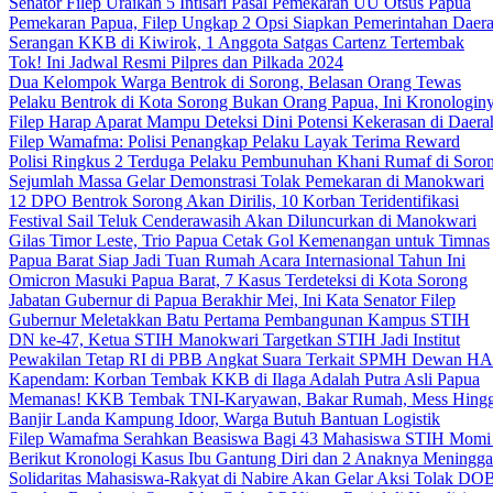
Senator Filep Uraikan 5 Intisari Pasal Pemekaran UU Otsus Papua
Pemekaran Papua, Filep Ungkap 2 Opsi Siapkan Pemerintahan Daer
Serangan KKB di Kiwirok, 1 Anggota Satgas Cartenz Tertembak
Tok! Ini Jadwal Resmi Pilpres dan Pilkada 2024
Dua Kelompok Warga Bentrok di Sorong, Belasan Orang Tewas
Pelaku Bentrok di Kota Sorong Bukan Orang Papua, Ini Kronologin
Filep Harap Aparat Mampu Deteksi Dini Potensi Kekerasan di Daera
Filep Wamafma: Polisi Penangkap Pelaku Layak Terima Reward
Polisi Ringkus 2 Terduga Pelaku Pembunuhan Khani Rumaf di Soro
Sejumlah Massa Gelar Demonstrasi Tolak Pemekaran di Manokwari
12 DPO Bentrok Sorong Akan Dirilis, 10 Korban Teridentifikasi
Festival Sail Teluk Cenderawasih Akan Diluncurkan di Manokwari
Gilas Timor Leste, Trio Papua Cetak Gol Kemenangan untuk Timnas
Papua Barat Siap Jadi Tuan Rumah Acara Internasional Tahun Ini
Omicron Masuki Papua Barat, 7 Kasus Terdeteksi di Kota Sorong
Jabatan Gubernur di Papua Berakhir Mei, Ini Kata Senator Filep
Gubernur Meletakkan Batu Pertama Pembangunan Kampus STIH
DN ke-47, Ketua STIH Manokwari Targetkan STIH Jadi Institut
Pewakilan Tetap RI di PBB Angkat Suara Terkait SPMH Dewan 
Kapendam: Korban Tembak KKB di Ilaga Adalah Putra Asli Papua
Memanas! KKB Tembak TNI-Karyawan, Bakar Rumah, Mess Hingg
Banjir Landa Kampung Idoor, Warga Butuh Bantuan Logistik
Filep Wamafma Serahkan Beasiswa Bagi 43 Mahasiswa STIH Momi
Berikut Kronologi Kasus Ibu Gantung Diri dan 2 Anaknya Meningga
Solidaritas Mahasiswa-Rakyat di Nabire Akan Gelar Aksi Tolak DO