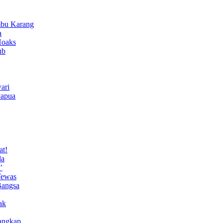
bu Karang
a
Hoaks
ub
ari
Papua
at!
da
’
Tewas
Bangsa
ak
angkap