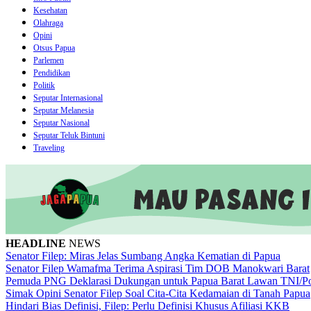
Kesehatan
Olahraga
Opini
Otsus Papua
Parlemen
Pendidikan
Politik
Seputar Internasional
Seputar Melanesia
Seputar Nasional
Seputar Teluk Bintuni
Traveling
HEADLINE
NEWS
Senator Filep: Miras Jelas Sumbang Angka Kematian di Papua
Senator Filep Wamafma Terima Aspirasi Tim DOB Manokwari Barat
Pemuda PNG Deklarasi Dukungan untuk Papua Barat Lawan TNI/Po
Simak Opini Senator Filep Soal Cita-Cita Kedamaian di Tanah Papua
Hindari Bias Definisi, Filep: Perlu Definisi Khusus Afiliasi KKB