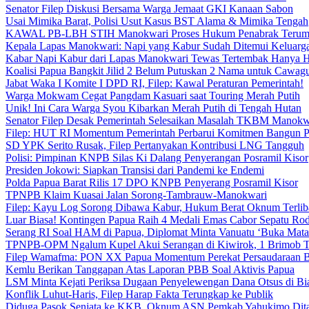
Senator Filep Diskusi Bersama Warga Jemaat GKI Kanaan Sabon
Usai Mimika Barat, Polisi Usut Kasus BST Alama & Mimika Tengah
KAWAL PB-LBH STIH Manokwari Proses Hukum Penabrak Terum
Kepala Lapas Manokwari: Napi yang Kabur Sudah Ditemui Keluarg
Kabar Napi Kabur dari Lapas Manokwari Tewas Tertembak Hanya 
Koalisi Papua Bangkit Jilid 2 Belum Putuskan 2 Nama untuk Cawag
Jabat Waka I Komite I DPD RI, Filep: Kawal Peraturan Pemerintah!
Warga Mokwam Cegat Pangdam Kasuari saat Touring Merah Putih
Unik! Ini Cara Warga Syou Kibarkan Merah Putih di Tengah Hutan
Senator Filep Desak Pemerintah Selesaikan Masalah TKBM Manokw
Filep: HUT RI Momentum Pemerintah Perbarui Komitmen Bangun 
SD YPK Serito Rusak, Filep Pertanyakan Kontribusi LNG Tangguh
Polisi: Pimpinan KNPB Silas Ki Dalang Penyerangan Posramil Kisor
Presiden Jokowi: Siapkan Transisi dari Pandemi ke Endemi
Polda Papua Barat Rilis 17 DPO KNPB Penyerang Posramil Kisor
TPNPB Klaim Kuasai Jalan Sorong-Tambrauw-Manokwari
Filep: Kayu Log Sorong Dibawa Kabur, Hukum Berat Oknum Terlib
Luar Biasa! Kontingen Papua Raih 4 Medali Emas Cabor Sepatu Ro
Serang RI Soal HAM di Papua, Diplomat Minta Vanuatu ‘Buka Mata
TPNPB-OPM Ngalum Kupel Akui Serangan di Kiwirok, 1 Brimob 
Filep Wamafma: PON XX Papua Momentum Perekat Persaudaraan 
Kemlu Berikan Tanggapan Atas Laporan PBB Soal Aktivis Papua
LSM Minta Kejati Periksa Dugaan Penyelewengan Dana Otsus di Bi
Konflik Luhut-Haris, Filep Harap Fakta Terungkap ke Publik
Diduga Pasok Senjata ke KKB, Oknum ASN Pemkab Yahukimo Dit