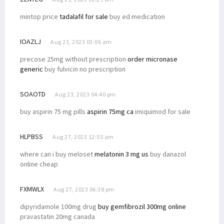
mintop price
tadalafil for sale
buy ed medication
IOAZLJ
Aug 23, 2023 03:06 am
precose 25mg without prescription
order micronase
generic
buy fulvicin no prescription
SOAOTD
Aug 23, 2023 04:40 pm
buy aspirin 75 mg pills
aspirin 75mg ca
imiquimod for sale
HLPBSS
Aug 27, 2023 12:55 am
where can i buy meloset
melatonin 3 mg us
buy danazol
online cheap
FXMWLX
Aug 27, 2023 06:38 pm
dipyridamole 100mg drug
buy gemfibrozil 300mg online
pravastatin 20mg canada