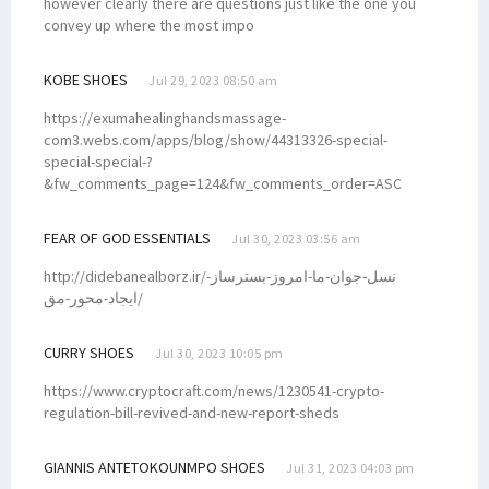
however clearly there are questions just like the one you
convey up where the most impo
KOBE SHOES
Jul 29, 2023 08:50 am
https://exumahealinghandsmassage-
com3.webs.com/apps/blog/show/44313326-special-
special-special-?
&fw_comments_page=124&fw_comments_order=ASC
FEAR OF GOD ESSENTIALS
Jul 30, 2023 03:56 am
http://didebanealborz.ir/نسل-جوان-ما-امروز-بسترساز-
ایجاد-محور-مق/
CURRY SHOES
Jul 30, 2023 10:05 pm
https://www.cryptocraft.com/news/1230541-crypto-
regulation-bill-revived-and-new-report-sheds
GIANNIS ANTETOKOUNMPO SHOES
Jul 31, 2023 04:03 pm