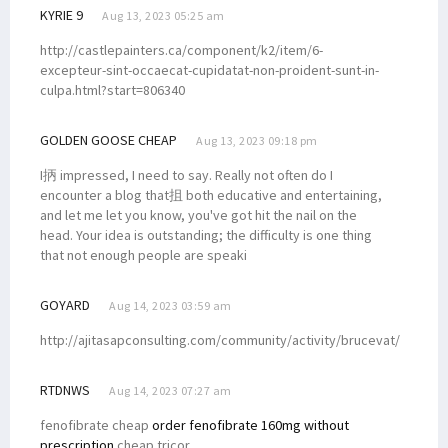
KYRIE 9
Aug 13, 2023 05:25 am
http://castlepainters.ca/component/k2/item/6-
excepteur-sint-occaecat-cupidatat-non-proident-sunt-in-
culpa.html?start=806340
GOLDEN GOOSE CHEAP
Aug 13, 2023 09:18 pm
I抦 impressed, I need to say. Really not often do I
encounter a blog that抯 both educative and entertaining,
and let me let you know, you've got hit the nail on the
head. Your idea is outstanding; the difficulty is one thing
that not enough people are speaki
GOYARD
Aug 14, 2023 03:59 am
http://ajitasapconsulting.com/community/activity/brucevat/
RTDNWS
Aug 14, 2023 07:27 am
fenofibrate cheap
order fenofibrate 160mg without
prescription
cheap tricor