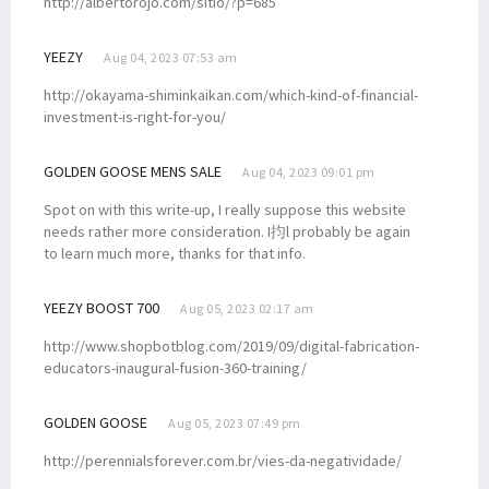
http://albertorojo.com/sitio/?p=685
YEEZY
Aug 04, 2023 07:53 am
http://okayama-shiminkaikan.com/which-kind-of-financial-
investment-is-right-for-you/
GOLDEN GOOSE MENS SALE
Aug 04, 2023 09:01 pm
Spot on with this write-up, I really suppose this website
needs rather more consideration. I抣l probably be again
to learn much more, thanks for that info.
YEEZY BOOST 700
Aug 05, 2023 02:17 am
http://www.shopbotblog.com/2019/09/digital-fabrication-
educators-inaugural-fusion-360-training/
GOLDEN GOOSE
Aug 05, 2023 07:49 pm
http://perennialsforever.com.br/vies-da-negatividade/