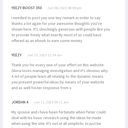
YEEZY BOOST 350
Jun 08, 2023 08:08 pm
I needed to post you one tiny remark in order to say
thanks a lot again for your awesome thoughts you've
shown here. It's shockingly generous with people like you
to provide freely what exactly most of us could have
offered as an ebook to earn some money
YEEZY
Jun 10, 2023 12:34 am
Thank you for every one of your effort on this website.
Gloria loves managing investigation and it's obvious why.
A lot of people learn all relating to the dynamic means
you present powerful ideas by means of your website
and as well foster response from s
JORDAN 4
Jun 11, 2023 04:11 am
My spouse and i have been fortunate when Peter could
deal with his basic research using the ideas he made
when using the site. It's not at all simplistic to just be