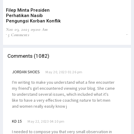
Filep Minta Presiden
DP
Perhatikan Nasib
Pe
Pengungsi Korban Konflik
Ta
Nov 03, 2025 09:00 Am
Jun
5 Comments
31
Comments (1082)
JORDAN SHOES
May 20, 2023 01:26 pm
I'm writing to make you understand what a fine encounter
my friend's girl encountered viewing your blog. She came
to understand several issues, which included what it's
like to have a very effective coaching nature to let men
and women really easily know j
KD 15
May 22, 2023 04:10 pm
I needed to compose you that very small observation in