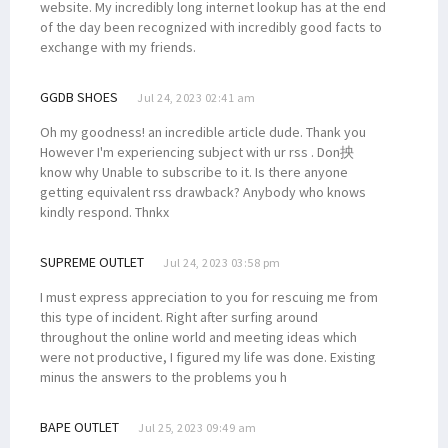
website. My incredibly long internet lookup has at the end
of the day been recognized with incredibly good facts to
exchange with my friends.
GGDB SHOES
Jul 24, 2023 02:41 am
Oh my goodness! an incredible article dude. Thank you
However I'm experiencing subject with ur rss . Don抰
know why Unable to subscribe to it. Is there anyone
getting equivalent rss drawback? Anybody who knows
kindly respond. Thnkx
SUPREME OUTLET
Jul 24, 2023 03:58 pm
I must express appreciation to you for rescuing me from
this type of incident. Right after surfing around
throughout the online world and meeting ideas which
were not productive, I figured my life was done. Existing
minus the answers to the problems you h
BAPE OUTLET
Jul 25, 2023 09:49 am