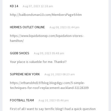
KD 14
Aug 07, 2023 12:18 am
http://bailbondsman10.com/MembersPage9.htm
HERMES OUTLET ONLINE
Aug 08, 2023 01:44 pm
https://www.liquidationxp.com/liquidation-stores-
hamilton/
GGDB SHOES
Aug 09, 2023 09:48 am
Your place is valueble for me. Thanks!?
SUPREME NEW YORK
Aug 10, 2023 08:23 am
https://ethansbhd197blog.blogdigy.com/5-simple-
techniques-for-roof-replacement-auckland-32128209
FOOTBALL TEAM
Aug 10, 2023 05:46 pm
First of all I want to say terrific blog! I had a quick question