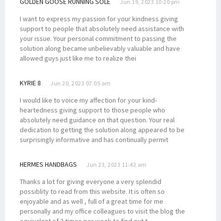
GOLDEN GOOSE RUNNING SOLE
Jun 19, 2023 10:20 pm
I want to express my passion for your kindness giving
support to people that absolutely need assistance with
your issue. Your personal commitment to passing the
solution along became unbelievably valuable and have
allowed guys just like me to realize thei
KYRIE 8
Jun 20, 2023 07:05 am
I would like to voice my affection for your kind-
heartedness giving support to those people who
absolutely need guidance on that question. Your real
dedication to getting the solution along appeared to be
surprisingly informative and has continually permit
HERMES HANDBAGS
Jun 23, 2023 11:42 am
Thanks a lot for giving everyone a very splendid
possiblity to read from this website. It is often so
enjoyable and as well , full of a great time for me
personally and my office colleagues to visit the blog the
equivalent of 3 times per week to find out t