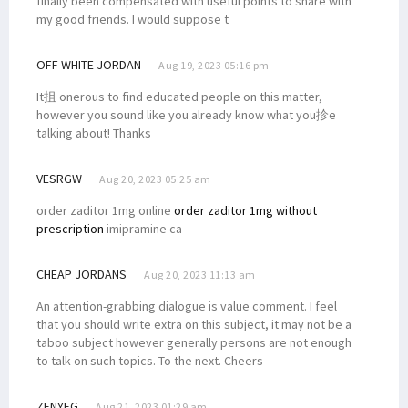
finally been compensated with useful points to share with
my good friends. I would suppose t
OFF WHITE JORDAN
Aug 19, 2023 05:16 pm
It抯 onerous to find educated people on this matter,
however you sound like you already know what you抮e
talking about! Thanks
VESRGW
Aug 20, 2023 05:25 am
order zaditor 1mg online
order zaditor 1mg without
prescription
imipramine ca
CHEAP JORDANS
Aug 20, 2023 11:13 am
An attention-grabbing dialogue is value comment. I feel
that you should write extra on this subject, it may not be a
taboo subject however generally persons are not enough
to talk on such topics. To the next. Cheers
ZENYEG
Aug 21, 2023 01:29 am