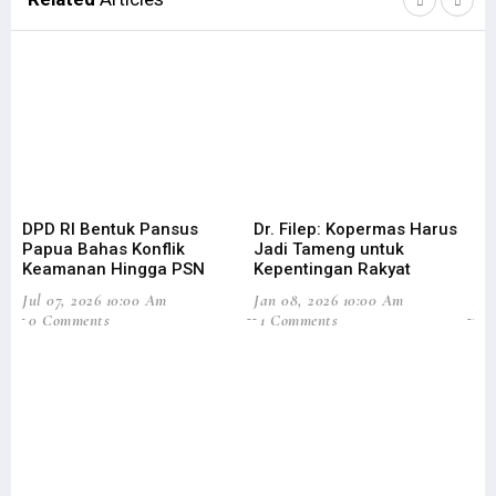
DPD RI Bentuk Pansus
Dr. Filep: Kopermas Harus
Di
Papua Bahas Konflik
Jadi Tameng untuk
Ag
Keamanan Hingga PSN
Kepentingan Rakyat
Efi
Jul 07, 2026 10:00 Am
Jan 08, 2026 10:00 Am
Aug
0 Comments
1 Comments
3