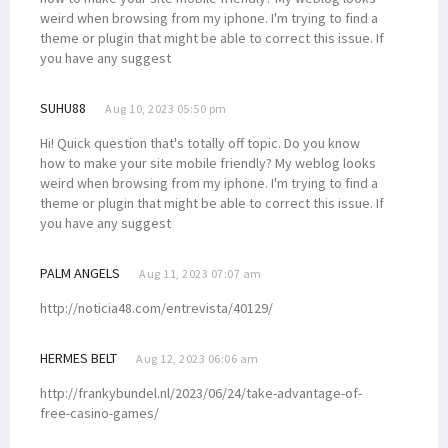
weird when browsing from my iphone. I'm trying to find a
theme or plugin that might be able to correct this issue. If
you have any suggest
SUHU88
Aug 10, 2023 05:50 pm
Hi! Quick question that's totally off topic. Do you know
how to make your site mobile friendly? My weblog looks
weird when browsing from my iphone. I'm trying to find a
theme or plugin that might be able to correct this issue. If
you have any suggest
PALM ANGELS
Aug 11, 2023 07:07 am
http://noticia48.com/entrevista/40129/
HERMES BELT
Aug 12, 2023 06:06 am
http://frankybundel.nl/2023/06/24/take-advantage-of-
free-casino-games/