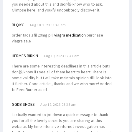
you needed about this and didn抰 know who to ask.
Glimpse here, and you抣l undoubtedly discover it.
BLQIYC
Aug 18, 2023 11:41 am
order tadalafil 20mg pill
viagra medication
purchase
viagra sale
HERMES BIRKIN
Aug 19, 2023 12:47 am
There are some interesting deadlines in this article but I
don抰 know if I see all of them heart to heart. There is
some validity but I will take maintain opinion till I look into
it further. Good article , thanks and we wish more! Added
to FeedBurner as ef
GGDB SHOES
Aug 19, 2023 05:35 am
I actually wanted to jot down a quick message to thank
you for all the lovely secrets you are sharing at this
website. My time intensive internet investigation has