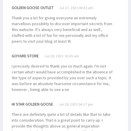
GOLDEN GOOSE OUTLET
Jul 27, 2023 04:41 pm
Thank you a lot for giving everyone an extremely
marvellous possiblity to discover important secrets from
this website. It's always very beneficial and as well ,
stuffed with a lot of fun for me personally and my office
peers to visit your blog at least th
GOYARD STORE
Jul 28, 2023 10:45 am
I precisely desired to thank you so much again. I'm not
certain what I would have accomplished in the absence of
the type of aspects provided by you over such a topic. It
was before an absolute fearsome circumstance for me,
however , being able to see a ne
HI STAR GOLDEN GOOSE
Jul 28, 2023 04:17 pm
There are definitely quite a lot of details like that to take
into consideration. That is a great point to carry up. I
provide the thoughts above as general inspiration