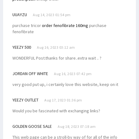
UUAYZU
Aug 14, 2023 01:54 pm
purchase tricor
order fenofibrate 160mg
purchase
fenofibrate
YEEZY 500
Aug 16, 2023 03:12 am
WONDERFUL Post.thanks for share..extra wait .. ?
JORDAN OFF WHITE
Aug 16, 2023 07:42 pm
very good put up, i certainly love this website, keep on it
YEEZY OUTLET
Aug 17, 2023 01:36 pm
Would you be fascinated with exchanging links?
GOLDEN GOOSE SALE
Aug 18, 2023 07:18 am
This web page can be a stroll-by way of for all of the info