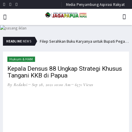
Media Penyambung Aspirasi Rakyat
Filep Wamafma Bantu Warga Kampung Anggi Gida dengan Bama
HEADLINE
NEWS
Hukum & HAM
Kepala Densus 88 Ungkap Strategi Khusus
Tangani KKB di Papua
By Redaksi
Sep 28, 2021 10:00 Am
6571 Views