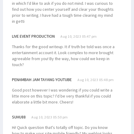
in which I'd like to ask if you do not mind. I was curious to
find out how you center yourself and clear your thoughts
prior to writing. I have had a tough time clearing my mind
in getti
LIVE EVENT PRODUCTION
Aug 10, 2023 05:47 pm
Thanks for the good writeup. It if truth be told was once a
entertainment account it. Look complex to more brought
agreeable from you! By the way, how could we keep in
touch?
PENAMBAH JAM TAYANG YOUTUBE
Aug 10, 2023 05:48 pm
Good post however I was wondering if you could write a
litte more on this topic? I'd be very thankful if you could
elaborate a little bit more. Cheers!
SUHU88
Aug 10, 2023 05:50 pm
Hi! Quick question that's totally off topic. Do you know
how to make your site mobile friendly? My weblog looks