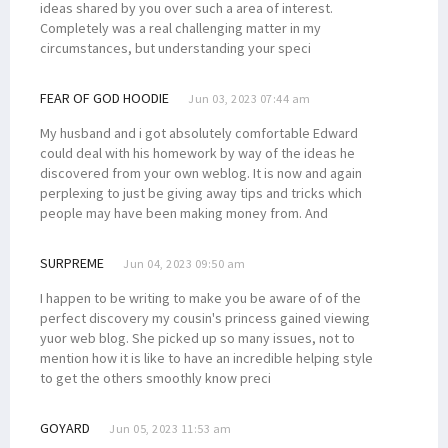
ideas shared by you over such a area of interest.
Completely was a real challenging matter in my
circumstances, but understanding your speci
FEAR OF GOD HOODIE
Jun 03, 2023 07:44 am
My husband and i got absolutely comfortable Edward
could deal with his homework by way of the ideas he
discovered from your own weblog. It is now and again
perplexing to just be giving away tips and tricks which
people may have been making money from. And
SURPREME
Jun 04, 2023 09:50 am
I happen to be writing to make you be aware of of the
perfect discovery my cousin's princess gained viewing
yuor web blog. She picked up so many issues, not to
mention how it is like to have an incredible helping style
to get the others smoothly know preci
GOYARD
Jun 05, 2023 11:53 am