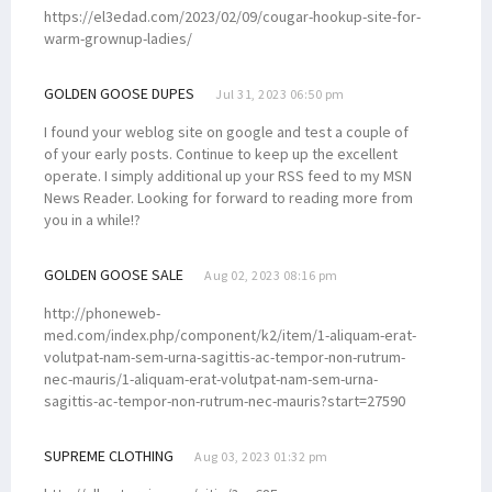
https://el3edad.com/2023/02/09/cougar-hookup-site-for-
warm-grownup-ladies/
GOLDEN GOOSE DUPES
Jul 31, 2023 06:50 pm
I found your weblog site on google and test a couple of
of your early posts. Continue to keep up the excellent
operate. I simply additional up your RSS feed to my MSN
News Reader. Looking for forward to reading more from
you in a while!?
GOLDEN GOOSE SALE
Aug 02, 2023 08:16 pm
http://phoneweb-
med.com/index.php/component/k2/item/1-aliquam-erat-
volutpat-nam-sem-urna-sagittis-ac-tempor-non-rutrum-
nec-mauris/1-aliquam-erat-volutpat-nam-sem-urna-
sagittis-ac-tempor-non-rutrum-nec-mauris?start=27590
SUPREME CLOTHING
Aug 03, 2023 01:32 pm