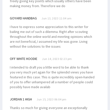
freely giving key points which usually others have been
making money from. Therefore we do
GOYARD HANDBAG
Jun 13, 2023 11:04 am
I have to express some appreciation to this writer for
bailing me out of such a dilemma. Right after scouting
throughout the online world and meeting opinions which
are not beneficial, I assumed my life was gone. Living
without the solutions to the issues
OFF WHITE HOODIE
Jun 14, 2023 02:23 pm
I intended to draft you a little word to be able to thank
you very much yet again for the splendid views you have
featured in this case. This is quite incredibly open-handed
of you to offer unhampered all a number of people could
possibly have made availab
JORDAN 1 HIGH
Jun 15, 2023 06:04 pm
Thanks so much for giving everyone an exceptionally