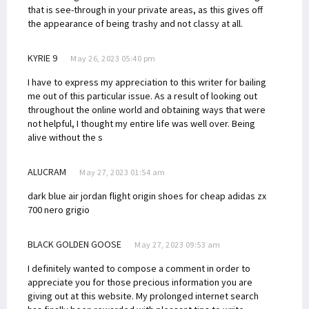
that is see-through in your private areas, as this gives off
the appearance of being trashy and not classy at all.
KYRIE 9
May 26, 2023 05:40 pm
I have to express my appreciation to this writer for bailing
me out of this particular issue. As a result of looking out
throughout the online world and obtaining ways that were
not helpful, I thought my entire life was well over. Being
alive without the s
ALUCRAM
May 27, 2023 01:54 am
dark blue air jordan flight origin shoes for cheap
adidas zx
700 nero grigio
BLACK GOLDEN GOOSE
May 27, 2023 09:53 am
I definitely wanted to compose a comment in order to
appreciate you for those precious information you are
giving out at this website. My prolonged internet search