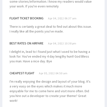
some stories/information. I know my readers would value
your work. If you're even remotely
FLIGHT TICKET BOOKING
Apr 04, 2022 06:37 am
There is certainly a great deal to find out about this issue.
I really like all the points you've made.
BEST RATES ON AIRFARE
Apr 04, 2022 10:38 pm
I delight in, lead to I found just what I used to be having a
look for. You've ended my 4 day lengthy hunt! God Bless
you man. Have a nice day. Bye
CHEAPEST FLIGHT
Apr 05, 2022 04:50 am
I'm really enjoying the design and layout of your blog. It's
a very easy on the eyes which makes it much more
enjoyable for me to come here and visit more often. Did
you hire out a developer to create your theme? Great
work!