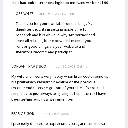
christian louboutin shoes high top
mn twins winter hat 90
OFF WHITE
Jun 19, 2023 01:31 am
Thank you for your own labor on this blog. My
daughter delights in setting aside time for
research and it is obvious why. My partner and i
learn all relating to the powerful manner you
render good things via your website and
therefore recommend participati
JORDAN TRAVIS SCOTT
Jun 20, 2023 03:34 am
My wife and i were very happy when Ervin could round up
his preliminary research because of the precious
recommendations he got out of your site. It's not at all
simplistic to just always be giving out tips the rest have
been selling. And now we remember
FEAR OF GOD
Jun 21, 2023 05:06 am
I precisely desired to appreciate you again. I am not sure