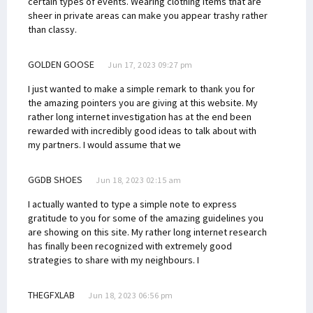
certain types of events. Wearing clothing items that are
sheer in private areas can make you appear trashy rather
than classy.
GOLDEN GOOSE
Jun 17, 2023 09:27 pm
I just wanted to make a simple remark to thank you for
the amazing pointers you are giving at this website. My
rather long internet investigation has at the end been
rewarded with incredibly good ideas to talk about with
my partners. I would assume that we
GGDB SHOES
Jun 18, 2023 02:15 am
I actually wanted to type a simple note to express
gratitude to you for some of the amazing guidelines you
are showing on this site. My rather long internet research
has finally been recognized with extremely good
strategies to share with my neighbours. I
THEGFXLAB
Jun 18, 2023 06:56 pm