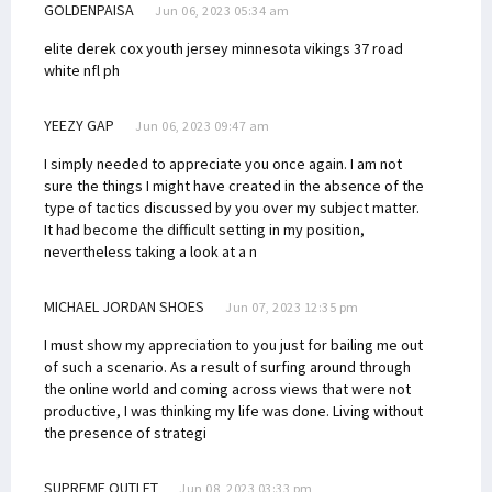
GOLDENPAISA
Jun 06, 2023 05:34 am
elite derek cox youth jersey minnesota vikings 37 road
white nfl
ph
YEEZY GAP
Jun 06, 2023 09:47 am
I simply needed to appreciate you once again. I am not
sure the things I might have created in the absence of the
type of tactics discussed by you over my subject matter.
It had become the difficult setting in my position,
nevertheless taking a look at a n
MICHAEL JORDAN SHOES
Jun 07, 2023 12:35 pm
I must show my appreciation to you just for bailing me out
of such a scenario. As a result of surfing around through
the online world and coming across views that were not
productive, I was thinking my life was done. Living without
the presence of strategi
SUPREME OUTLET
Jun 08, 2023 03:33 pm