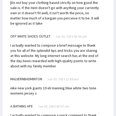
|Do not buy your clothing based strictly on how good the
sale is. If the item doesn't go with anything your currently
own or it doesn't fit well, it isn't worth the price, no
matter how much of a bargain you perceive it to be. It will
be ignored as it take
OFF WHITE SHOES OUTLET
Jun 02, 2023 02:46 am
I actually wanted to compose a brief message to thank
you for all of the splendid tips and tricks you are sharing
at this website. My long internet search has at the end of
the day been rewarded with high-quality points to write
about with my family member
MALVERNBADMINTON
Jun 03, 2023 12:09 am
nike new york giants 10 eli manning blue white two tone
womens jersey
s
A BATHING APE
Jun 03, 2023 03:57 am
I actually wanted to compose a quick comment to thank