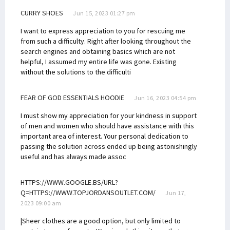
CURRY SHOES
Jun 15, 2023 01:27 pm
I want to express appreciation to you for rescuing me
from such a difficulty. Right after looking throughout the
search engines and obtaining basics which are not
helpful, I assumed my entire life was gone. Existing
without the solutions to the difficulti
FEAR OF GOD ESSENTIALS HOODIE
Jun 16, 2023 04:54 pm
I must show my appreciation for your kindness in support
of men and women who should have assistance with this
important area of interest. Your personal dedication to
passing the solution across ended up being astonishingly
useful and has always made assoc
HTTPS://WWW.GOOGLE.BS/URL?
Q=HTTPS://WWW.TOPJORDANSOUTLET.COM/
Jun 17,
2023 09:00 am
|Sheer clothes are a good option, but only limited to