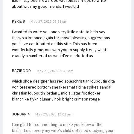
has finally been rewarded with pleasant tips to write
about with my good friends. I would d
KYRIE 9
May 27, 2023 08:51 pm
I wanted to write you one very little note to help say
thanks a lot once again for those pleasing suggestions
you have contributed on this site. This has been
wonderfully generous with you to supply freely what
exactly a number of us would've marketed as
BAZIBOOD
May 28, 2023 02:48 am
which shoe designer has red soles
christian louboutin dita
von teese
red bottom sneakers
mafaldina spikes sandal
christian louboutin
jordan 1 mid all star footlocker
blanc
nike flyknit lunar 3 noir bright crimson rouge
JORDAN 4
May 29, 2023 12:01 am
I am glad for commenting to make you know of the
brilliant discovery my wife's child obtained studying your