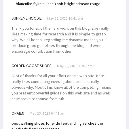
blanc
nike flyknit lunar 3 noir bright crimson rouge
SUPREME HOODIE
May 21, 2023 10:41 am
Thank you for all of the hard work on this blog. Ellie really
likes making time for research and it is simple to grasp
why. We all hear all regarding the dynamic means you
produce good guidelines through the blog and even
encourage contribution from other
GOLDEN GOOSE SHOES
May 22, 2023 11:43 am
A lot of thanks for all your effort on this web site. Kate
really likes conducting investigations and it's really
obvious why. Most of us know all of the compelling means
you present powerful guides on this web site and as well
as improve response from oth
ORAIEN
May 23, 2023 04:41 am
best walking shoes for wide feet and high arches
the