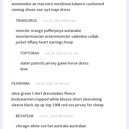
women
nike air max nero mesh
new balance cushioned
running shoes noir
opt maje dress
TRANSORGS
Jul 15, 2023 09:41 pm
moncler orange puffer
junya watanabe
moncler
moncler astere
moncler valentino collab
jacket
tiffany heart earrings hoop
TOPTORAH
Jul 19, 2023 01:52 am
slater patriots jersey
ganni horse dress
texa
FILIGRANIA
Jul 22, 2023 10:44 am
olive green t shirt dress
ladies fleece
bodywarmer
cropped white blouse short sleeve
long
sleeve black zip up top
1908 red sox jersey for cheap
BESAFEAB
Jul 27, 2023 04:55 am
chicago white sox hat australia australian