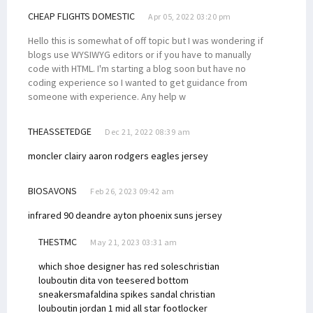
CHEAP FLIGHTS DOMESTIC
Apr 05, 2022 03:20 pm
Hello this is somewhat of off topic but I was wondering if
blogs use WYSIWYG editors or if you have to manually
code with HTML. I'm starting a blog soon but have no
coding experience so I wanted to get guidance from
someone with experience. Any help w
THEASSETEDGE
Dec 21, 2022 08:39 am
moncler clairy
aaron rodgers eagles jersey
BIOSAVONS
Feb 26, 2023 09:42 am
infrared 90
deandre ayton phoenix suns jersey
THESTMC
May 21, 2023 03:31 am
which shoe designer has red soles
christian
louboutin dita von teese
red bottom
sneakers
mafaldina spikes sandal christian
louboutin
jordan 1 mid all star footlocker