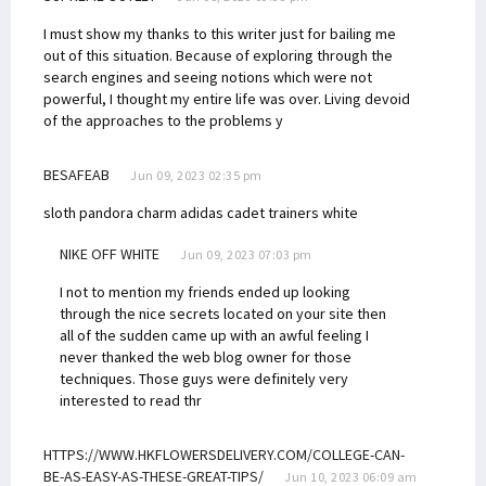
I must show my thanks to this writer just for bailing me
out of this situation. Because of exploring through the
search engines and seeing notions which were not
powerful, I thought my entire life was over. Living devoid
of the approaches to the problems y
BESAFEAB
Jun 09, 2023 02:35 pm
sloth pandora charm
adidas cadet trainers white
NIKE OFF WHITE
Jun 09, 2023 07:03 pm
I not to mention my friends ended up looking
through the nice secrets located on your site then
all of the sudden came up with an awful feeling I
never thanked the web blog owner for those
techniques. Those guys were definitely very
interested to read thr
HTTPS://WWW.HKFLOWERSDELIVERY.COM/COLLEGE-CAN-
BE-AS-EASY-AS-THESE-GREAT-TIPS/
Jun 10, 2023 06:09 am