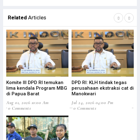
Related
Articles
Komite III DPD RI temukan
DPD RI: KLH tindak tegas
Su
lima kendala Program MBG
perusahaan ekstraksi cat di
Ba
di Papua Barat
Manokwari
Pa
Aug 01, 2026 10:00 Am
Jul 24, 2026 04:00 Pm
Jul
0 Comments
0 Comments
0