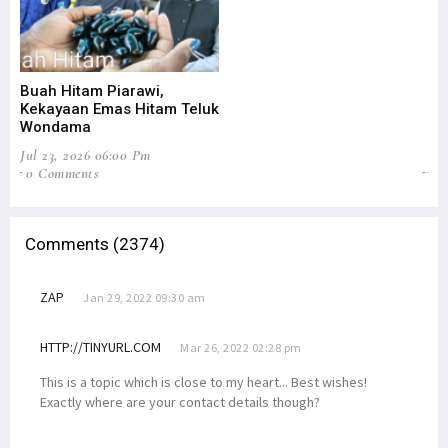
Buah Hitam Piarawi,
An
Kekayaan Emas Hitam Teluk
Me
Wondama
Pe
Jul 23, 2026 06:00 Pm
Jun
0 Comments
2
Comments (2374)
ZAP
Jan 29, 2022 09:30 am
HTTP://TINYURL.COM
Mar 26, 2022 02:28 pm
This is a topic which is close to my heart... Best wishes!
Exactly where are your contact details though?