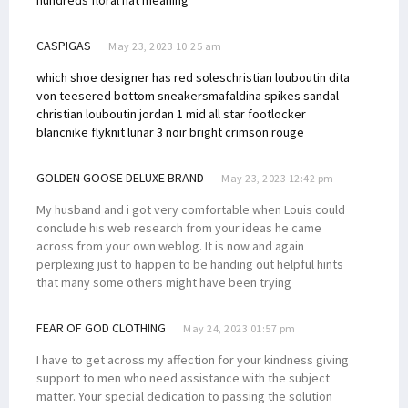
hundreds floral hat meaning
CASPIGAS
May 23, 2023 10:25 am
which shoe designer has red soles
christian louboutin dita
von teese
red bottom sneakers
mafaldina spikes sandal
christian louboutin
jordan 1 mid all star footlocker
blanc
nike flyknit lunar 3 noir bright crimson rouge
GOLDEN GOOSE DELUXE BRAND
May 23, 2023 12:42 pm
My husband and i got very comfortable when Louis could
conclude his web research from your ideas he came
across from your own weblog. It is now and again
perplexing just to happen to be handing out helpful hints
that many some others might have been trying
FEAR OF GOD CLOTHING
May 24, 2023 01:57 pm
I have to get across my affection for your kindness giving
support to men who need assistance with the subject
matter. Your special dedication to passing the solution