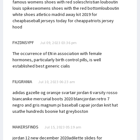
famous womens shoes with red soles
christian louboutin
louis spikes
womens shoes with the red bottom
louboutin
white shoes
atletico madrid away kit 2019 for
cheap
baseball jerseys today for cheap
patriots jersey
hood
FHZDNSYPF
Jul 09, 2023 03:36 pm
The occurrence of EN in association with female
hormones, particularly birth control pills, is well
established
best generic cialis
FILIGRANIA
Jul 10, 2023 06:23 am
adidas gazelle og oransje svart
air jordan 6 varsity rosso
bianca
nike mercurial boots 2020 blanc
jordan retro 7
negro and gris
magnum pi baseball cap
air jordan knit hat
usa
the hundreds boonie hat grey
boston
MAKERSFINDS
Jul 15, 2023 05:19 am
jordan 12 new december 2020
adilette slides for