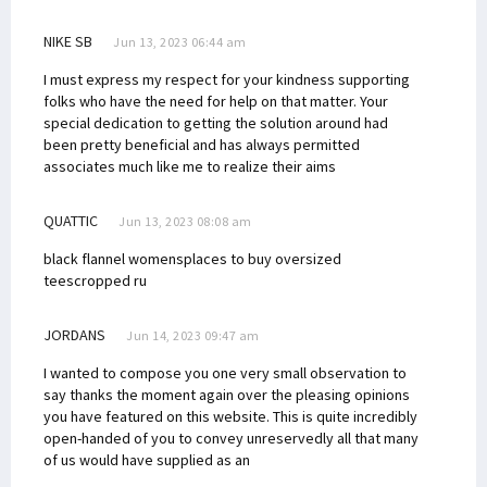
NIKE SB
Jun 13, 2023 06:44 am
I must express my respect for your kindness supporting
folks who have the need for help on that matter. Your
special dedication to getting the solution around had
been pretty beneficial and has always permitted
associates much like me to realize their aims
QUATTIC
Jun 13, 2023 08:08 am
black flannel womens
places to buy oversized
tees
cropped ru
JORDANS
Jun 14, 2023 09:47 am
I wanted to compose you one very small observation to
say thanks the moment again over the pleasing opinions
you have featured on this website. This is quite incredibly
open-handed of you to convey unreservedly all that many
of us would have supplied as an