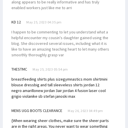
along appears to be really informative and has truly
enabled workers just like me to arri
KD 12
May 25, 2023 04:35 pm
I happen to be commenting to let you understand what a
helpful encounter my cousin's daughter gained using the
blog. She discovered several issues, including what it is
like to have an amazing teaching heart to let many others
smoothly thoroughly grasp var
THESTMC
May 25, 2023 05:54 pm
breastfeeding shirts plus size
gymnastics mom shirt
mini
blouse dress
big and tall sleeveless shirts
jordan 12
negro amarillo
new jordan 3
air jordan 4 fusion laser cool
grigio viola
nike sb stefan janoski max
MENS UGG BOOTS CLEARANCE
May 26, 2023 04:49 pm
{When wearing sheer clothes, make sure the sheer parts
are in the right areas. You never want to wear something