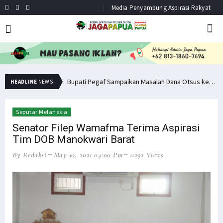
Media Penyambung Aspirasi Rakyat
Minta Operasi Militer Dihentikan, KKB Ancam Perang Serentak
Bupati Pegaf Sampaikan Masalah Dana Otsus kepada Filep Wamafma
HEADLINE
NEWS
Seputar Melanesia
Senator Filep Wamafma Terima Aspirasi
Tim DOB Manokwari Barat
By Redaksi
May 10, 2021 04:00 Pm
11292 Views