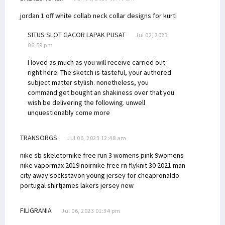
jordan 1 off white collab
neck collar designs for kurti
SITUS SLOT GACOR LAPAK PUSAT
Jul 02, 2023
06:59 pm
I loved as much as you will receive carried out
right here. The sketch is tasteful, your authored
subject matter stylish. nonetheless, you
command get bought an shakiness over that you
wish be delivering the following. unwell
unquestionably come more
TRANSORGS
Jul 06, 2023 12:48 am
nike sb skeletor
nike free run 3 womens pink 9
womens
nike vapormax 2019 noir
nike free rn flyknit 30 2021
man
city away socks
tavon young jersey for cheap
ronaldo
portugal shirt
james lakers jersey
new
FILIGRANIA
Jul 06, 2023 01:34 pm