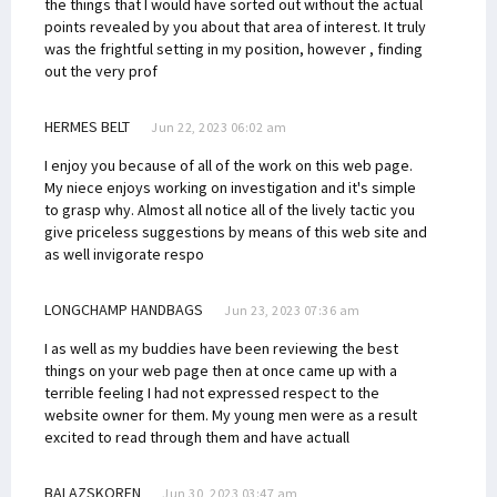
the things that I would have sorted out without the actual
points revealed by you about that area of interest. It truly
was the frightful setting in my position, however , finding
out the very prof
HERMES BELT
Jun 22, 2023 06:02 am
I enjoy you because of all of the work on this web page.
My niece enjoys working on investigation and it's simple
to grasp why. Almost all notice all of the lively tactic you
give priceless suggestions by means of this web site and
as well invigorate respo
LONGCHAMP HANDBAGS
Jun 23, 2023 07:36 am
I as well as my buddies have been reviewing the best
things on your web page then at once came up with a
terrible feeling I had not expressed respect to the
website owner for them. My young men were as a result
excited to read through them and have actuall
BALAZSKOREN
Jun 30, 2023 03:47 am