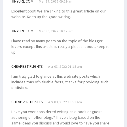
TINYURL.COM
Mar 27, 2022 09:19 am
Excellent post! We are linking to this great article on our
website. Keep up the good writing.
TINYURL.COM
Mar 30, 2022 10:17 am
I have read so many posts on the topic of the blogger
lovers except this article is really a pleasant post, keep it
up.
CHEAPEST FLIGHTS
Apr 03, 2022 01:18 am
I am truly glad to glance at this web site posts which
includes tons of valuable facts, thanks for providing such
statistics.
CHEAP AIR TICKETS
Apr 03, 2022 10:51 am
Have you ever considered writing an e-book or guest
authoring on other blogs? I have a blog based on the
same ideas you discuss and would love to have you share