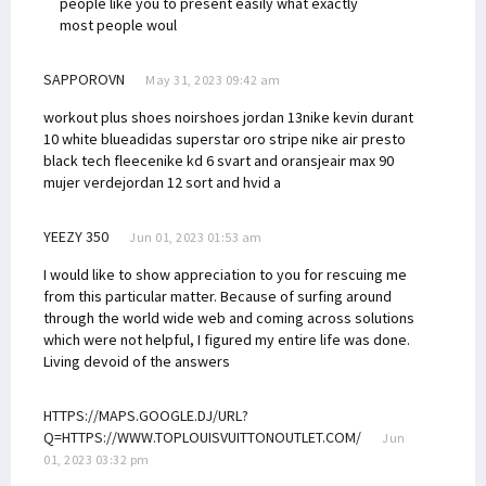
people like you to present easily what exactly
most people woul
SAPPOROVN
May 31, 2023 09:42 am
workout plus shoes noir
shoes jordan 13
nike kevin durant
10 white blue
adidas superstar oro stripe
nike air presto
black tech fleece
nike kd 6 svart and oransje
air max 90
mujer verde
jordan 12 sort and hvid a
YEEZY 350
Jun 01, 2023 01:53 am
I would like to show appreciation to you for rescuing me
from this particular matter. Because of surfing around
through the world wide web and coming across solutions
which were not helpful, I figured my entire life was done.
Living devoid of the answers
HTTPS://MAPS.GOOGLE.DJ/URL?
Q=HTTPS://WWW.TOPLOUISVUITTONOUTLET.COM/
Jun
01, 2023 03:32 pm