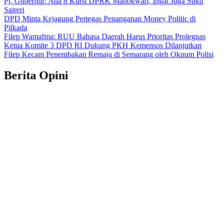
Pj. Gubernur: Ada 8 Kursi DPRK Manokwari, Ingat Juga Suku
Saireri
DPD Minta Kejagung Pertegas Penanganan Money Politic di
Pilkada
Filep Wamafma: RUU Bahasa Daerah Harus Prioritas Prolegnas
Ketua Komite 3 DPD RI Dukung PKH Kemensos Dilanjutkan
Filep Kecam Penembakan Remaja di Semarang oleh Oknum Polisi
Berita
Opini