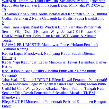
Warga di Tambrauw Takut Divaksin, Sosialisasi Perlu Digencarkan
Kabupaten Jayawijaya Hingga Kini Belum Miliki alat PCR Covid-
19
10 Varian Delta Virus Corona Berasal dari Kabupaten Teluk Bintuni
Golkar Serahkan 2 Nama Cawagub ke Koalisi Papua Bangkit Jilid
2
Jalan Trans Papua Barat ke Windesi Butuh Perhatian Pemerintah
Senator Filep Diskusi Bersama Warga Jemaat GKI Kanaan Sabon
Usai Mimika Barat, Polisi Usut Kasus BST Alama & Mimika
Tengah
KAWAL PB-LBH STIH Manokwari Proses Hukum Penabrak
Terumbu Karang
Kepala Lapas Manokwari: Napi yang Kabur Sudah Ditemui
Keluarga
Kabar Napi Kabur dari Lapas Manokwari Tewas Tertembak Hanya
Hoaks
Koalisi Papua Bangkit Jilid 2 Belum Putuskan 2 Nama untuk
Cawagub
Jabat Waka I Komite I DPD RI, Filep: Kawal Peraturan Pemerintah!
Warga Mokwam Cegat Pangdam Kasuari saat Touring Merah Putih
Unik! Ini Cara Warga Syou Kibarkan Merah Putih di Tengah Hutan
Senator Filep Desak Pemerintah Selesaikan Masalah TKBM
Manokwari
Filep: HUT RI Momentum Pemerintah Perbarui Komitmen Bangun
Papua