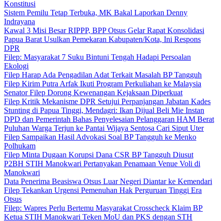
Konstitusi
Sistem Pemilu Tetap Terbuka, MK Bakal Laporkan Denny
Indrayana
Kawal 3 Misi Besar RIPPP, BPP Otsus Gelar Rapat Konsolidasi
Papua Barat Usulkan Pemekaran Kabupaten/Kota, Ini Respons
DPR
Filep: Masyarakat 7 Suku Bintuni Tengah Hadapi Persoalan
Ekologi
Filep Harap Ada Pengadilan Adat Terkait Masalah BP Tangguh
Filep Kirim Putra Arfak Ikuti Program Perkuliahan ke Malaysia
Senator Filep Dorong Kewenangan Kejaksaan Diperkuat
Filep Kritik Mekanisme DPR Setujui Perpanjangan Jabatan Kades
Stunting di Papua Tinggi, Mendagri: Ikan Dijual Beli Mie Instan
DPD dan Pemerintah Bahas Penyelesaian Pelanggaran HAM Berat
Puluhan Warga Terjun ke Pantai Wijaya Sentosa Cari Siput Uter
Filep Sampaikan Hasil Advokasi Soal BP Tangguh ke Menko
Polhukam
Filep Minta Dugaan Korupsi Dana CSR BP Tangguh Diusut
P2BH STIH Manokwari Pertanyakan Penamaan Venue Voli di
Manokwari
Data Penerima Beasiswa Otsus Luar Negeri Diantar ke Kemendari
Filep Tekankan Urgensi Pemenuhan Hak Perguruan Tinggi Era
Otsus
Filep: Wapres Perlu Bertemu Masyarakat Crosscheck Klaim BP
Ketua STIH Manokwari Teken MoU dan PKS dengan STH