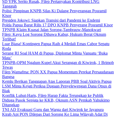
SD YPK Serito Rusak, Filep Pertanyakan Kontribusi LNG
Tangguh
Polisi: Pimpinan KNPB Silas Ki Dalang Penyerangan Posramil
Kisor
Presiden Jokowi: Siapkan Transisi dari Pandemi ke Endemi
Polda Papua Barat Rilis 17 DPO KNPB Penyerang Posramil Kisor
TPNPB Klaim Kuasai Jalan Sorong-Tambrauw-Manokwari
Filep: Kayu Log Sorong Dibawa Kabur, Hukum Berat Oknum
Terlibat!
Luar Biasa! Kontingen Papua Raih 4 Medali Emas Cabor Sepatu
Roda
Serang RI Soal HAM di Papua, Diplomat Minta Vanuatu ‘Buka
Mata’
TPNPB-OPM Ngalum Kupel Akui Serangan di Kiwirok, 1 Brimob
Tewas
Filep Wamafma: PON XX Papua Momentum Perekat Persaudaraan
Bangsa
Kemlu Berikan Tanggapan Atas Laporan PBB Soal Aktivis Papua
LSM Minta Kejati Periksa Dugaan Penyelewengan Dana Otsus di
Biak
Konflik Luhut-Haris, Filep Harap Fakta Terungkap ke Publik
Diduga Pasok Senjata ke KKB, Oknum ASN Pemkab Yahukimo
Ditangkap
TNI AD Evakuasi Guru dan Warga dari Kiwirok ke Jayapura
Kirab Api PON Dilepas Dari Sorong Ke Lima Wilayah Adat Di