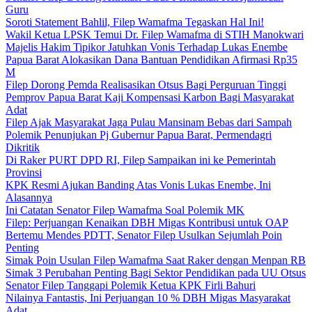
Guru
Soroti Statement Bahlil, Filep Wamafma Tegaskan Hal Ini!
Wakil Ketua LPSK Temui Dr. Filep Wamafma di STIH Manokwari
Majelis Hakim Tipikor Jatuhkan Vonis Terhadap Lukas Enembe
Papua Barat Alokasikan Dana Bantuan Pendidikan Afirmasi Rp35
M
Filep Dorong Pemda Realisasikan Otsus Bagi Perguruan Tinggi
Pemprov Papua Barat Kaji Kompensasi Karbon Bagi Masyarakat
Adat
Filep Ajak Masyarakat Jaga Pulau Mansinam Bebas dari Sampah
Polemik Penunjukan Pj Gubernur Papua Barat, Permendagri
Dikritik
Di Raker PURT DPD RI, Filep Sampaikan ini ke Pemerintah
Provinsi
KPK Resmi Ajukan Banding Atas Vonis Lukas Enembe, Ini
Alasannya
Ini Catatan Senator Filep Wamafma Soal Polemik MK
Filep: Perjuangan Kenaikan DBH Migas Kontribusi untuk OAP
Bertemu Mendes PDTT, Senator Filep Usulkan Sejumlah Poin
Penting
Simak Poin Usulan Filep Wamafma Saat Raker dengan Menpan RB
Simak 3 Perubahan Penting Bagi Sektor Pendidikan pada UU Otsus
Senator Filep Tanggapi Polemik Ketua KPK Firli Bahuri
Nilainya Fantastis, Ini Perjuangan 10 % DBH Migas Masyarakat
Adat