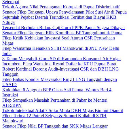
Setempat
Tokoh Agama Nilai Penanganan Korupsi di Papua Diskriminatif
Senator Filep Tanggapi Upaya Penyelamatan Pilot Susi Air di Papua
Sejumlah Pejabat Daerah Terindikasi Terlibat dan Biayai KKB
Nduga
Tersendat Berbulan-Bulan, Gaji Guru PPPK Papua Segera Dibayar
Senator Filep Tanggapi Rilis Kontribusi BP Tangguh untuk Papua
Filep Kritik Kebijakan Investasi Soal Aturan CSR Perusahaan
Migas
Filep Wamafma Kenalkan STIH Manokwari di JNU New Delhi
India
8 Tahun Mengabdi, Guru SD di Kamundan Konsumsi Air Hujan
Incumbent Filep Wamafma Resmi Daftar ke KPU Papua Barat
Robert Kardinal Dorong Audit-Investigasi CSR dan DBH LNG
Tangguh
Filep Bahas Kondisi Masyarakat Ring I LNG Tangguh dengan
USAID
Kukuhkan 6 Anggota BPP Otsus Asli Papua, Wapres Beri 4
Instruksi
Filep Sampaikan Masalah Pertanahan di Pabar ke Menteri
ATR/BPN
Tokoh Intelektual Adat 7 Suku Minta DBH Migas Bintuni Diaudit
Filep Terima 12 Putra/i Sebyar & Sumuri Kuliah di STIH
Manokwari
Senator Filep Nilai BP Tangguh dan SKK Migas Langgar