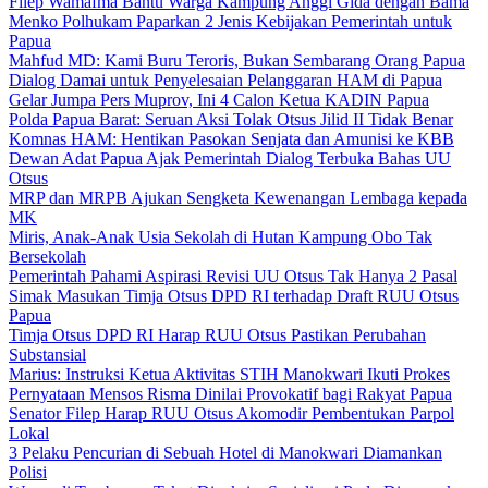
Filep Wamafma Bantu Warga Kampung Anggi Gida dengan Bama
Menko Polhukam Paparkan 2 Jenis Kebijakan Pemerintah untuk
Papua
Mahfud MD: Kami Buru Teroris, Bukan Sembarang Orang Papua
Dialog Damai untuk Penyelesaian Pelanggaran HAM di Papua
Gelar Jumpa Pers Muprov, Ini 4 Calon Ketua KADIN Papua
Polda Papua Barat: Seruan Aksi Tolak Otsus Jilid II Tidak Benar
Komnas HAM: Hentikan Pasokan Senjata dan Amunisi ke KBB
Dewan Adat Papua Ajak Pemerintah Dialog Terbuka Bahas UU
Otsus
MRP dan MRPB Ajukan Sengketa Kewenangan Lembaga kepada
MK
Miris, Anak-Anak Usia Sekolah di Hutan Kampung Obo Tak
Bersekolah
Pemerintah Pahami Aspirasi Revisi UU Otsus Tak Hanya 2 Pasal
Simak Masukan Timja Otsus DPD RI terhadap Draft RUU Otsus
Papua
Timja Otsus DPD RI Harap RUU Otsus Pastikan Perubahan
Substansial
Marius: Instruksi Ketua Aktivitas STIH Manokwari Ikuti Prokes
Pernyataan Mensos Risma Dinilai Provokatif bagi Rakyat Papua
Senator Filep Harap RUU Otsus Akomodir Pembentukan Parpol
Lokal
3 Pelaku Pencurian di Sebuah Hotel di Manokwari Diamankan
Polisi