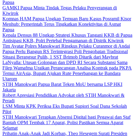
Papua
GAMKI Papua Minta Tindak Tegas Pelaku Penyerangan di
Kiwirok
Komnas HAM Papua Ungkap Temuan Baru Kasus Posramil Kisor
Menhub: Pemerintah Terus Tingkatkan Konektivitas di Asmat
Papua
Kepala Densus 88 Ungkap Strategi Khusus Tangani KKB di Papua
Antisipasi KKB, Polri Pertebal Pengamanan di Distrik Kiwirok
Tim Avatar Polres Manokwari Ringkus Pelaku Curanmor di Andai
Papua Perlu Bangun RS Terintegrasi Poli Pengobatan Tradisional
Situasi Berangsur Pulih, 1 SST Brimob Ditarik dari Maybrat
LaNyalla: Utusan Golongan dan DPD RI Secara Substansi Sama
Filep Wamafma Uraikan Perancangan Analisa Kontrak pada PKPA
Temui AirAsia, Bupati Ajukan Rute Penerbangan ke Bandara
Utarom
STIH Manokwari Papua Barat Teken MoU bersama LSP HKI
Jakarta
Robert Apresiasi Pendidikan Advokat oleh STIH Manokwari &
Peradi
LSM Minta KPK Periksa Eks Bupati Supiori Soal Dana Sekolah
Pilot
STIH Manokwari Terapkan Absensi Digital bagi Pegawai dan Staf
Bantah OPM Tembak 17 Aparat, Polisi Pastikan Semua Aparat
Selamat
Prihatin Anak-Anak Jadi Korban, Theo Hesegem Surati Presiden