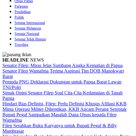
Otsus Papua
Parlemen
Pendidikan
Politik
Seputar Internasional
Seputar Melanesia
Seputar Nasional
Seputar Teluk Bintuni
Traveling
HEADLINE
NEWS
Senator Filep: Miras Jelas Sumbang Angka Kematian di Papua
Senator Filep Wamafma Terima Aspirasi Tim DOB Manokwari
Barat
Pemuda PNG Deklarasi Dukungan untuk Papua Barat Lawan
TNI/Polri
Simak Opini Senator Filep Soal Cita-Cita Kedamaian di Tanah
Papua
Hindari Bias Definisi, Filep: Perlu Definisi Khusus Afiliasi KKB
Minta Operasi Militer Dihentikan, KKB Ancam Perang Serentak
Bupati Pegaf Sampaikan Masalah Dana Otsus kepada Filep
Wamafma
Filep Serahkan Buku Karyanya untuk Bupati Pegaf & Billy
Mambrasar