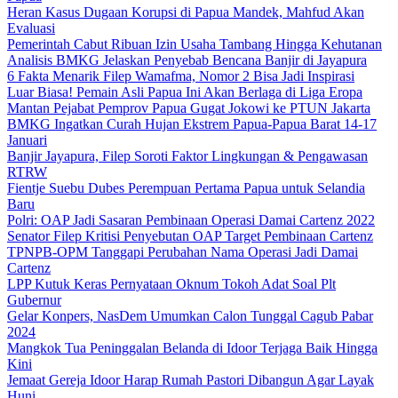
Heran Kasus Dugaan Korupsi di Papua Mandek, Mahfud Akan
Evaluasi
Pemerintah Cabut Ribuan Izin Usaha Tambang Hingga Kehutanan
Analisis BMKG Jelaskan Penyebab Bencana Banjir di Jayapura
6 Fakta Menarik Filep Wamafma, Nomor 2 Bisa Jadi Inspirasi
Luar Biasa! Pemain Asli Papua Ini Akan Berlaga di Liga Eropa
Mantan Pejabat Pemprov Papua Gugat Jokowi ke PTUN Jakarta
BMKG Ingatkan Curah Hujan Ekstrem Papua-Papua Barat 14-17
Januari
Banjir Jayapura, Filep Soroti Faktor Lingkungan & Pengawasan
RTRW
Fientje Suebu Dubes Perempuan Pertama Papua untuk Selandia
Baru
Polri: OAP Jadi Sasaran Pembinaan Operasi Damai Cartenz 2022
Senator Filep Kritisi Penyebutan OAP Target Pembinaan Cartenz
TPNPB-OPM Tanggapi Perubahan Nama Operasi Jadi Damai
Cartenz
LPP Kutuk Keras Pernyataan Oknum Tokoh Adat Soal Plt
Gubernur
Gelar Konpers, NasDem Umumkan Calon Tunggal Cagub Pabar
2024
Mangkok Tua Peninggalan Belanda di Idoor Terjaga Baik Hingga
Kini
Jemaat Gereja Idoor Harap Rumah Pastori Dibangun Agar Layak
Huni