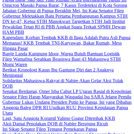
Omicron Masuki Papua Barat, 7 Kasus Terdeteksi di Kota Sorong
Jabatan Gubernur di Papua Berakhir Mei, Ini Kata Senator Filep
Gubernur Meletakkan Batu Pertama Pembangunan Kampus STIH
DN ke-47, Ketua STIH Manokwari Targetkan STIH Jadi Institut
Pewakilan Tetap RI di PBB Angkat Suara Terkait SPMH Dewan
HAM PBB
Kapendam: Korban Tembak KKB di Ilaga Adalah Putra Asli Papua
Memanas! KKB Tembak TNI-Karyawan, Bakar Rumah, Mess
Hingga Pasar
Banjir Landa Kampung Idoor, Warga Butuh Bantuan Logistik
Filep Wamafma Serahkan Beasiswa Bagi 43 Mahasiswa STIH
Momi Waren
Berikut Kronologi Kasus Ibu Gantung Diri dan 2 Anaknya
Meninggal
Solidaritas Mahasiswa-Rakyat di Nabire Akan Gelar Aksi Tolak
DOB
Sepakat Berdamai, Omer Isba Cabut LP Ujaran Rasial di Kepolisian
Senator Filep Harap Masyarakat Waspadai Isu SARA Jelang Pemilu
Gubernur Lukas Undang Presiden Putin ke Papua, Ini yang Dibahas
Anggota Baleg DPR RI Usulkan RUU Provinsi Kepulauan Papua
Utara
Lagi, Satu Anggota Koramil Yalimo Gugur Ditembak KKB
Aksi Damai Penolakan DOB di Nabire Berujung Ricuh
Ini Sikap Senator Filep Tentang Pemekaran Papua