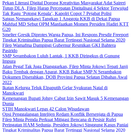
Pekan Literasi Digital Dorong Kreativitas Masyarakat Adat Saireri
Tutup DLA, Filep Harap Percepatan Digitalisasi 4 Sektor Terwujud
Tak Ragu ‘Potong Kepala’, Kapolri Copot 7 Pejabat Polisi
Satgas Nemangkawi Tangkap 1 Anggota KKB di Dekai Papua
Mahfud MD Sebut OPM Manfaatkan Momen Presiden Hadiri KTT
G20
Smelter Gresik Diprotes Warga Papua, Ini Respons Presdir Freeport
Tingkat Kriminalitas Papua Barat Tertinggi Nasional Selama 2020
Filep Wamafma Dampingi Gubernur Resmikan GKI Bahtera
Pasirido
SMP Serambakon Luluh Lantak, 1 KKB Diringkus di Gunung
Impura
Jalan Pegaf Tak Juga Dianggarkan, Filep Minta Jokowi Tepati Janji
Baku Tembak dengan Aparat, KKB Bakar SMP N Serambakon
Dokumen Diserahkan, DOB Provinsi Papua Selatan Dibahas Awal
2022
Ikatan Kelurga Teluk Elpaputih Gelar Syukuran Natal di
Manokwari
Kemenangan Bupati Johny Cabut Izin Sawit Masuk 5 Kemenangan
Dunia
STIH Manokwari Lepas 42 Calon Wisudawan
Opsi Penggalangan Intelijen Redam Konflik Bersenjata di Papua
Filep Minta Pemda Perkuat Mitigasi Bencana di Pesisir Rufei
Peringatan HAM Sedunia, Presiden Jokowi Singgung Kasus Paniai
Tingkat Kriminalitas Papua Barat Tertinggi Nasional Selama 2020