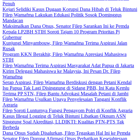
Penuh
Kejari Selidiki Kasus Dugaan Korupsi Dana Hibah di Teluk Bintuni
Filep Wamafma Lakukan Edukasi Politik Sosok Dominggus
Mandacan
Maksimalkan Dana Otsus, Senator Filep Sarankan Ini ke Pemda
Kepala LP2BH STIH Soroti Tajam 10 Program Prioritas Pj
Gubernur
Kunjungi Minyambouw, Filep Wamafma Terima Aspirasi Jalan
Rusak
Program KKN Berakhir, Filep Wamafma Apresiasi Mahasiswa
STIH
Filep Wamafma Terima Aspirasi Masyarakat Adat Papua di Jakarta
Kirim Delegasi Mahasiswa ke Malaysia, Ini Pesan Dr. Filep
Wamafma
Serap Aspirasi, Filep Wamafma Berdiskusi dengan Petani Kendal
Isu Papua Tak Lagi Disinggung di Sidang PBB, Ini Kata Kemlu
Terima PP STN, Filep Bantu Advokasi Masalah Petani di Jambi
Filep Wamafma Usulkan Upaya Penyelesaian Tangani Konflik
Agraria
Filep Soroti Lunturnya Fungsi Pengayom Polri di Konflik Agraria
Kasus Illegal Logging di Teluk Bintuni Libatkan Oknum ASN
Singgung Soal Akreditasi, LLDIKTI: Kualitas PTN-PTS Tak
Berbeda
Dana Otsus Sudah Disalurkan, Filep Tegaskan Hal Ini ke Pemda
Senator Filep Dorong Afirmasi Otsus Perhatikan Kesejahteraan