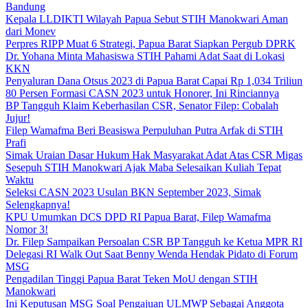
Bandung
Kepala LLDIKTI Wilayah Papua Sebut STIH Manokwari Aman
dari Monev
Perpres RIPP Muat 6 Strategi, Papua Barat Siapkan Pergub DPRK
Dr. Yohana Minta Mahasiswa STIH Pahami Adat Saat di Lokasi
KKN
Penyaluran Dana Otsus 2023 di Papua Barat Capai Rp 1,034 Triliun
80 Persen Formasi CASN 2023 untuk Honorer, Ini Rinciannya
BP Tangguh Klaim Keberhasilan CSR, Senator Filep: Cobalah
Jujur!
Filep Wamafma Beri Beasiswa Perpuluhan Putra Arfak di STIH
Prafi
Simak Uraian Dasar Hukum Hak Masyarakat Adat Atas CSR Migas
Sesepuh STIH Manokwari Ajak Maba Selesaikan Kuliah Tepat
Waktu
Seleksi CASN 2023 Usulan BKN September 2023, Simak
Selengkapnya!
KPU Umumkan DCS DPD RI Papua Barat, Filep Wamafma
Nomor 3!
Dr. Filep Sampaikan Persoalan CSR BP Tangguh ke Ketua MPR RI
Delegasi RI Walk Out Saat Benny Wenda Hendak Pidato di Forum
MSG
Pengadilan Tinggi Papua Barat Teken MoU dengan STIH
Manokwari
Ini Keputusan MSG Soal Pengajuan ULMWP Sebagai Anggota