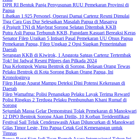
DPR RI Bentuk Panja Penyusunan RUU Pemekaran Provinsi di
Papua
Libatkan 1.925 Personel, Operasi Damai Cartenz Resmi Dimulai
Tiga Cara Gus Dur Selesaikan Masalah Papua di Masanya
4 Prajurit TNI di Maybrat Sorong Selatan Ditembak KKB
Putra Asli Papua Terbunuh KKB, Pangdam Kasuari Bereaksi Keras
Senator Filep Uraikan 5 Intisari Pasal Pemekaran UU Otsus Papua
Pemekaran Papua, Filep Ungkap 2 Opsi Siapkan Pemerintahan
Daerah
Serangan KKB di Kiwirok, 1 Anggota Satgas Cartenz Tertembak
Tok! Ini Jadwal Resmi Pilpres dan Pilkada 2024
Dua Kelompok Warga Bentrok di Sorong, Belasan Orang Tewas
Pelaku Bentrok di Kota Sorong Bukan Orang Papua, Ini
Kronologinya
Filep Harap Aparat Mampu Deteksi Dini Potensi Kekerasan di
Daerah
Filep Wamafma: Polisi Penangkap Pelaku Layak Terima Reward
Polisi Ringkus 2 Terduga Pelaku Pembunuhan Khani Rumaf di
Sorong
Sejumlah Massa Gelar Demonstrasi Tolak Pemekaran di Manokwari
12 DPO Bentrok Sorong Akan Dirilis, 10 Korban Teridentifikasi
Festival Sail Teluk Cenderawasih Akan Diluncurkan di Manokwari
Gilas Timor Leste, Trio Papua Cetak Gol Kemenangan untuk
Timnas
Papua Barat Siap Jadi Tuan Rumah Acara Internasional Tahun Ini