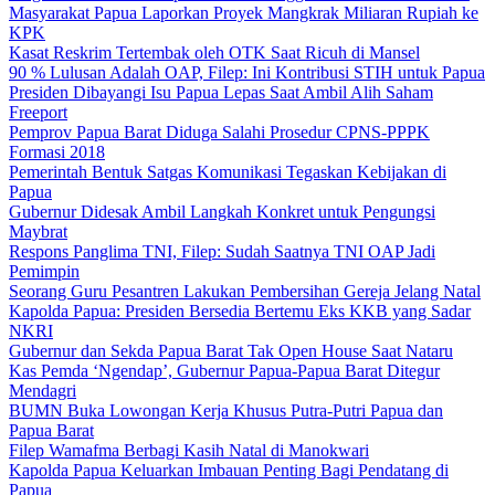
Masyarakat Papua Laporkan Proyek Mangkrak Miliaran Rupiah ke
KPK
Kasat Reskrim Tertembak oleh OTK Saat Ricuh di Mansel
90 % Lulusan Adalah OAP, Filep: Ini Kontribusi STIH untuk Papua
Presiden Dibayangi Isu Papua Lepas Saat Ambil Alih Saham
Freeport
Pemprov Papua Barat Diduga Salahi Prosedur CPNS-PPPK
Formasi 2018
Pemerintah Bentuk Satgas Komunikasi Tegaskan Kebijakan di
Papua
Gubernur Didesak Ambil Langkah Konkret untuk Pengungsi
Maybrat
Respons Panglima TNI, Filep: Sudah Saatnya TNI OAP Jadi
Pemimpin
Seorang Guru Pesantren Lakukan Pembersihan Gereja Jelang Natal
Kapolda Papua: Presiden Bersedia Bertemu Eks KKB yang Sadar
NKRI
Gubernur dan Sekda Papua Barat Tak Open House Saat Nataru
Kas Pemda ‘Ngendap’, Gubernur Papua-Papua Barat Ditegur
Mendagri
BUMN Buka Lowongan Kerja Khusus Putra-Putri Papua dan
Papua Barat
Filep Wamafma Berbagi Kasih Natal di Manokwari
Kapolda Papua Keluarkan Imbauan Penting Bagi Pendatang di
Papua