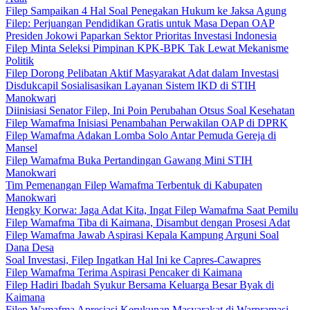
Filep Sampaikan 4 Hal Soal Penegakan Hukum ke Jaksa Agung
Filep: Perjuangan Pendidikan Gratis untuk Masa Depan OAP
Presiden Jokowi Paparkan Sektor Prioritas Investasi Indonesia
Filep Minta Seleksi Pimpinan KPK-BPK Tak Lewat Mekanisme
Politik
Filep Dorong Pelibatan Aktif Masyarakat Adat dalam Investasi
Disdukcapil Sosialisasikan Layanan Sistem IKD di STIH
Manokwari
Diinisiasi Senator Filep, Ini Poin Perubahan Otsus Soal Kesehatan
Filep Wamafma Inisiasi Penambahan Perwakilan OAP di DPRK
Filep Wamafma Adakan Lomba Solo Antar Pemuda Gereja di
Mansel
Filep Wamafma Buka Pertandingan Gawang Mini STIH
Manokwari
Tim Pemenangan Filep Wamafma Terbentuk di Kabupaten
Manokwari
Hengky Korwa: Jaga Adat Kita, Ingat Filep Wamafma Saat Pemilu
Filep Wamafma Tiba di Kaimana, Disambut dengan Prosesi Adat
Filep Wamafma Jawab Aspirasi Kepala Kampung Arguni Soal
Dana Desa
Soal Investasi, Filep Ingatkan Hal Ini ke Capres-Cawapres
Filep Wamafma Terima Aspirasi Pencaker di Kaimana
Filep Hadiri Ibadah Syukur Bersama Keluarga Besar Byak di
Kaimana
Filep Wamafma Apresiasi Kerukunan Masyarakat di Warpramasi