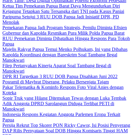
Haris Tahir: Desa Digital Optimalkan Potensi Ekonomi Pedesaan
Ketua Tim Pemekaran Papua Barat Daya Mengundurkan Diri
Kejagung Tetapkan Satu Tersangka dari TNI pada Kasus Paniai
Paripurna Setujui 3 RUU DOB Papua Jadi Inisiatif DPR, PD
Menolak
Pemekaran Papua Jadi Program Strategis, Pemilu Diminta Efisien
Gubernur dan Kapolda Resmikan Pura Milik Polda Papua Barat
RUU Pemekaran Diminta Dibatalkan Hingga Respons Para Tokoh
Papua
Majelis Rakyat Papua Temui Menko Polhukam, Ini yang Dibahas
Kapolda Koordinasi dengan Bareskrim Soal Tambang Ilegal
Manokwari
Filep Pertanyakan Kinerja Aparat Soal Tambang Ilegal di
Manokwari
DPR RI Targetkan 3 RUU DOB Papua Disahkan Juni 2022
Posramil di Maybrat Diserang, Pelaku Bersenjata Tajam
Pakar Telematika & Kominfo Respons Foto Viral Anies dengan
Koteka
Sopir Truk yang Hilang Ditemukan Tewas dengan Luka Tembak
Adik Anggota DPRD Sarolangun Diduga Terlibat PETI di
Manokwari
Indonesia Respons Kegiatan Anggota Parlemen Eropa Terkait
Papua
Persija Rekrut Top Skorer PON Ricky Cawor, Isi Posisi Penyerang
DAP Rilis Pernyataan Soal DOB Hingga Komisaris Tinggi HAM