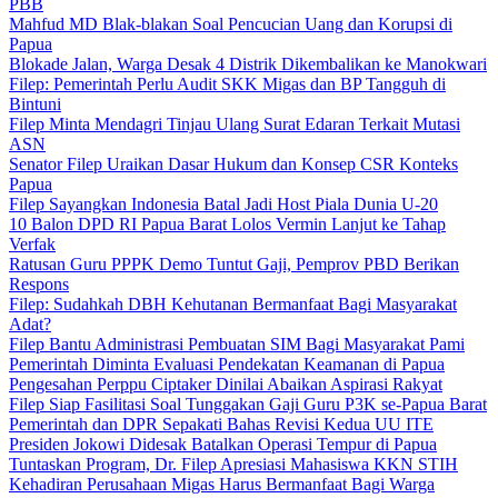
PBB
Mahfud MD Blak-blakan Soal Pencucian Uang dan Korupsi di
Papua
Blokade Jalan, Warga Desak 4 Distrik Dikembalikan ke Manokwari
Filep: Pemerintah Perlu Audit SKK Migas dan BP Tangguh di
Bintuni
Filep Minta Mendagri Tinjau Ulang Surat Edaran Terkait Mutasi
ASN
Senator Filep Uraikan Dasar Hukum dan Konsep CSR Konteks
Papua
Filep Sayangkan Indonesia Batal Jadi Host Piala Dunia U-20
10 Balon DPD RI Papua Barat Lolos Vermin Lanjut ke Tahap
Verfak
Ratusan Guru PPPK Demo Tuntut Gaji, Pemprov PBD Berikan
Respons
Filep: Sudahkah DBH Kehutanan Bermanfaat Bagi Masyarakat
Adat?
Filep Bantu Administrasi Pembuatan SIM Bagi Masyarakat Pami
Pemerintah Diminta Evaluasi Pendekatan Keamanan di Papua
Pengesahan Perppu Ciptaker Dinilai Abaikan Aspirasi Rakyat
Filep Siap Fasilitasi Soal Tunggakan Gaji Guru P3K se-Papua Barat
Pemerintah dan DPR Sepakati Bahas Revisi Kedua UU ITE
Presiden Jokowi Didesak Batalkan Operasi Tempur di Papua
Tuntaskan Program, Dr. Filep Apresiasi Mahasiswa KKN STIH
Kehadiran Perusahaan Migas Harus Bermanfaat Bagi Warga