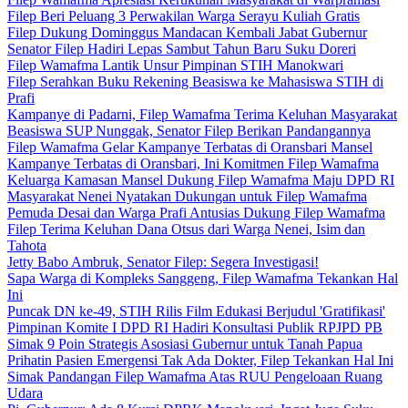
Filep Beri Peluang 3 Perwakilan Warga Serayu Kuliah Gratis
Filep Dukung Dominggus Mandacan Kembali Jabat Gubernur
Senator Filep Hadiri Lepas Sambut Tahun Baru Suku Doreri
Filep Wamafma Lantik Unsur Pimpinan STIH Manokwari
Filep Serahkan Buku Rekening Beasiswa ke Mahasiswa STIH di
Prafi
Kampanye di Padarni, Filep Wamafma Terima Keluhan Masyarakat
Beasiswa SUP Nunggak, Senator Filep Berikan Pandangannya
Filep Wamafma Gelar Kampanye Terbatas di Oransbari Mansel
Kampanye Terbatas di Oransbari, Ini Komitmen Filep Wamafma
Keluarga Kamasan Mansel Dukung Filep Wamafma Maju DPD RI
Masyarakat Nenei Nyatakan Dukungan untuk Filep Wamafma
Pemuda Desai dan Warga Prafi Antusias Dukung Filep Wamafma
Filep Terima Keluhan Dana Otsus dari Warga Nenei, Isim dan
Tahota
Jetty Babo Ambruk, Senator Filep: Segera Investigasi!
Sapa Warga di Kompleks Sanggeng, Filep Wamafma Tekankan Hal
Ini
Puncak DN ke-49, STIH Rilis Film Edukasi Berjudul 'Gratifikasi'
Pimpinan Komite I DPD RI Hadiri Konsultasi Publik RPJPD PB
Simak 9 Poin Strategis Asosiasi Gubernur untuk Tanah Papua
Prihatin Pasien Emergensi Tak Ada Dokter, Filep Tekankan Hal Ini
Simak Pandangan Filep Wamafma Atas RUU Pengeloaan Ruang
Udara