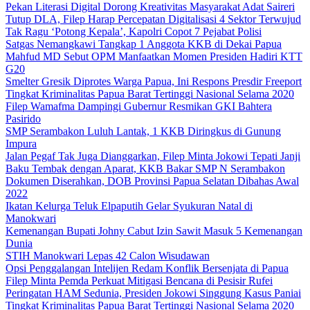
Pekan Literasi Digital Dorong Kreativitas Masyarakat Adat Saireri
Tutup DLA, Filep Harap Percepatan Digitalisasi 4 Sektor Terwujud
Tak Ragu ‘Potong Kepala’, Kapolri Copot 7 Pejabat Polisi
Satgas Nemangkawi Tangkap 1 Anggota KKB di Dekai Papua
Mahfud MD Sebut OPM Manfaatkan Momen Presiden Hadiri KTT
G20
Smelter Gresik Diprotes Warga Papua, Ini Respons Presdir Freeport
Tingkat Kriminalitas Papua Barat Tertinggi Nasional Selama 2020
Filep Wamafma Dampingi Gubernur Resmikan GKI Bahtera
Pasirido
SMP Serambakon Luluh Lantak, 1 KKB Diringkus di Gunung
Impura
Jalan Pegaf Tak Juga Dianggarkan, Filep Minta Jokowi Tepati Janji
Baku Tembak dengan Aparat, KKB Bakar SMP N Serambakon
Dokumen Diserahkan, DOB Provinsi Papua Selatan Dibahas Awal
2022
Ikatan Kelurga Teluk Elpaputih Gelar Syukuran Natal di
Manokwari
Kemenangan Bupati Johny Cabut Izin Sawit Masuk 5 Kemenangan
Dunia
STIH Manokwari Lepas 42 Calon Wisudawan
Opsi Penggalangan Intelijen Redam Konflik Bersenjata di Papua
Filep Minta Pemda Perkuat Mitigasi Bencana di Pesisir Rufei
Peringatan HAM Sedunia, Presiden Jokowi Singgung Kasus Paniai
Tingkat Kriminalitas Papua Barat Tertinggi Nasional Selama 2020