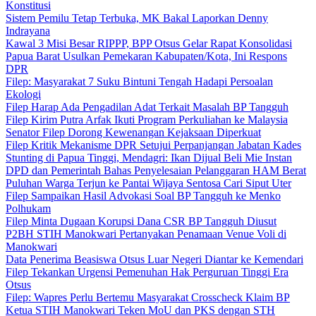
Konstitusi
Sistem Pemilu Tetap Terbuka, MK Bakal Laporkan Denny
Indrayana
Kawal 3 Misi Besar RIPPP, BPP Otsus Gelar Rapat Konsolidasi
Papua Barat Usulkan Pemekaran Kabupaten/Kota, Ini Respons
DPR
Filep: Masyarakat 7 Suku Bintuni Tengah Hadapi Persoalan
Ekologi
Filep Harap Ada Pengadilan Adat Terkait Masalah BP Tangguh
Filep Kirim Putra Arfak Ikuti Program Perkuliahan ke Malaysia
Senator Filep Dorong Kewenangan Kejaksaan Diperkuat
Filep Kritik Mekanisme DPR Setujui Perpanjangan Jabatan Kades
Stunting di Papua Tinggi, Mendagri: Ikan Dijual Beli Mie Instan
DPD dan Pemerintah Bahas Penyelesaian Pelanggaran HAM Berat
Puluhan Warga Terjun ke Pantai Wijaya Sentosa Cari Siput Uter
Filep Sampaikan Hasil Advokasi Soal BP Tangguh ke Menko
Polhukam
Filep Minta Dugaan Korupsi Dana CSR BP Tangguh Diusut
P2BH STIH Manokwari Pertanyakan Penamaan Venue Voli di
Manokwari
Data Penerima Beasiswa Otsus Luar Negeri Diantar ke Kemendari
Filep Tekankan Urgensi Pemenuhan Hak Perguruan Tinggi Era
Otsus
Filep: Wapres Perlu Bertemu Masyarakat Crosscheck Klaim BP
Ketua STIH Manokwari Teken MoU dan PKS dengan STH