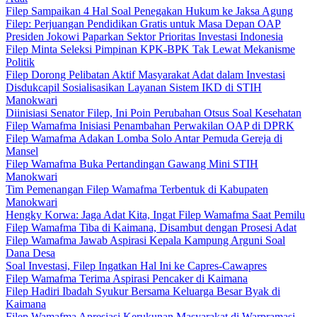
Filep Sampaikan 4 Hal Soal Penegakan Hukum ke Jaksa Agung
Filep: Perjuangan Pendidikan Gratis untuk Masa Depan OAP
Presiden Jokowi Paparkan Sektor Prioritas Investasi Indonesia
Filep Minta Seleksi Pimpinan KPK-BPK Tak Lewat Mekanisme
Politik
Filep Dorong Pelibatan Aktif Masyarakat Adat dalam Investasi
Disdukcapil Sosialisasikan Layanan Sistem IKD di STIH
Manokwari
Diinisiasi Senator Filep, Ini Poin Perubahan Otsus Soal Kesehatan
Filep Wamafma Inisiasi Penambahan Perwakilan OAP di DPRK
Filep Wamafma Adakan Lomba Solo Antar Pemuda Gereja di
Mansel
Filep Wamafma Buka Pertandingan Gawang Mini STIH
Manokwari
Tim Pemenangan Filep Wamafma Terbentuk di Kabupaten
Manokwari
Hengky Korwa: Jaga Adat Kita, Ingat Filep Wamafma Saat Pemilu
Filep Wamafma Tiba di Kaimana, Disambut dengan Prosesi Adat
Filep Wamafma Jawab Aspirasi Kepala Kampung Arguni Soal
Dana Desa
Soal Investasi, Filep Ingatkan Hal Ini ke Capres-Cawapres
Filep Wamafma Terima Aspirasi Pencaker di Kaimana
Filep Hadiri Ibadah Syukur Bersama Keluarga Besar Byak di
Kaimana
Filep Wamafma Apresiasi Kerukunan Masyarakat di Warpramasi