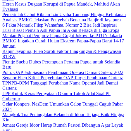
Heran Kasus Dugaan Korupsi di Papua Mandek, Mahfud Akan
Evaluasi
Pemerintah Cabut Ribuan Izin Usaha Tambang Hingga Kehutanan
Analisis BMKG Jelaskan Penyebab Bencana Banjir di Jayapura
6 Fakta Menarik Filep Wamafma, Nomor 2 Bisa Jadi Inspirasi
Luar Biasa! Pemain Asli Papua Ini Akan Berlaga di Liga Eropa
Mantan Pejabat Pemprov Papua Gugat Jokowi ke PTUN Jakarta
BMKG Ingatkan Curah Hujan Ekstrem Papua-Papua Barat 14-17
Januari
Banjir Jayapura, Filep Soroti Faktor Lingkungan & Pengawasan
RTRW
Fientje Suebu Dubes Perempuan Pertama Papua untuk Selandia
Baru
Polri: OAP Jadi Sasaran Pembinaan Operasi Damai Cartenz 2022
Senator Filep Kritisi Penyebutan OAP Target Pembinaan Cartenz
TPNPB-OPM Tanggapi Perubahan Nama Operasi Jadi Damai
Cartenz
LPP Kutuk Keras Pernyataan Oknum Tokoh Adat Soal Plt
Gubernur
Gelar Konpers, NasDem Umumkan Calon Tunggal Cagub Pabar
2024
Mangkok Tua Peninggalan Belanda di Idoor Terjaga Baik Hingga
Kini
Jemaat Gereja Idoor Harap Rumah Pastori Dibangun Agar Layak
Huni