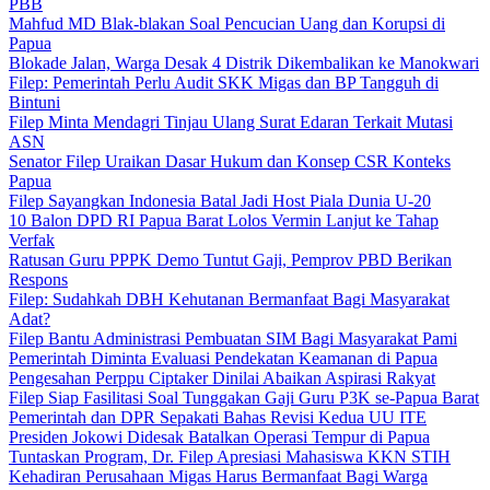
PBB
Mahfud MD Blak-blakan Soal Pencucian Uang dan Korupsi di
Papua
Blokade Jalan, Warga Desak 4 Distrik Dikembalikan ke Manokwari
Filep: Pemerintah Perlu Audit SKK Migas dan BP Tangguh di
Bintuni
Filep Minta Mendagri Tinjau Ulang Surat Edaran Terkait Mutasi
ASN
Senator Filep Uraikan Dasar Hukum dan Konsep CSR Konteks
Papua
Filep Sayangkan Indonesia Batal Jadi Host Piala Dunia U-20
10 Balon DPD RI Papua Barat Lolos Vermin Lanjut ke Tahap
Verfak
Ratusan Guru PPPK Demo Tuntut Gaji, Pemprov PBD Berikan
Respons
Filep: Sudahkah DBH Kehutanan Bermanfaat Bagi Masyarakat
Adat?
Filep Bantu Administrasi Pembuatan SIM Bagi Masyarakat Pami
Pemerintah Diminta Evaluasi Pendekatan Keamanan di Papua
Pengesahan Perppu Ciptaker Dinilai Abaikan Aspirasi Rakyat
Filep Siap Fasilitasi Soal Tunggakan Gaji Guru P3K se-Papua Barat
Pemerintah dan DPR Sepakati Bahas Revisi Kedua UU ITE
Presiden Jokowi Didesak Batalkan Operasi Tempur di Papua
Tuntaskan Program, Dr. Filep Apresiasi Mahasiswa KKN STIH
Kehadiran Perusahaan Migas Harus Bermanfaat Bagi Warga