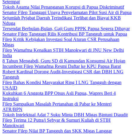
Setempat
Tokoh Agama Nilai Penanganan Korupsi di Papua Diskriminatif
Senator Filep Tanggapi Upaya Penyelamatan Pilot Susi Air di Papua
Sejumlah Pejabat Daerah Terindikasi Terlibat dan Biayai KKB
Nduga
Tersendat Berbulan-Bulan, Gaji Guru PPPK Papua Segera Dibayar
Senator Filep Tanggapi Rilis Kontribusi BP Tangguh untuk Papua
Filep Kritik Kebijakan Investasi Soal Aturan CSR Perusahaan
Migas
Filep Wamafma Kenalkan STIH Manokwari di JNU New Delhi
India
8 Tahun Mengabdi, Guru SD di Kamundan Konsumsi Air Hujan
Incumbent Filep Wamafma Resmi Daftar ke KPU Papua Barat
Robert Kardinal Dorong Audit-Investigasi CSR dan DBH LNG
Tangguh
Filep Bahas Kondisi Masyarakat Ring I LNG Tangguh dengan
USAID
Kukuhkan 6 Anggota BPP Otsus Asli Papua, Wapres Beri 4
Instruksi
Filep Sampaikan Masalah Pertanahan di Pabar ke Menteri
ATR/BPN
Tokoh Intelektual Adat 7 Suku Minta DBH Migas Bintuni Diaudit
Filep Terima 12 Putra/i Sebyar & Sumuri Kuliah di STIH
Manokwari
Senator Filep Nilai BP Tangguh dan SKK Migas Langgar