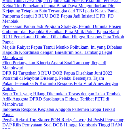
Haris Tahir: Desa Digital Optimalkan Potensi Ekonomi Pedesaan
Ketua Tim Pemekaran Papua Barat Daya Mengundurkan Diri
Kejagung Tetapkan Satu Tersangka dari TNI pada Kasus Paniai
Paripurna Setujui 3 RUU DOB Papua Jadi Inisiatif DPR, PD
Menolak
Pemekaran Papua Jadi Program Strategis, Pemilu Diminta Efisien
Gubernur dan Kapolda Resmikan Pura Milik Polda Papua Barat
RUU Pemekaran Diminta Dibatalkan Hingga Respons Para Tokoh
Papua
Majelis Rakyat Papua Temui Menko Polhukam, Ini yang Dibahas
Kapolda Koordinasi dengan Bareskrim Soal Tambang Ilegal
Manokwari
Filep Pertanyakan Kinerja Aparat Soal Tambang Ilegal di
Manokwari
DPR RI Targetkan 3 RUU DOB Papua Disahkan Juni 2022
Posramil di Maybrat Diserang, Pelaku Bersenjata Tajam
Pakar Telematika & Kominfo Respons Foto Viral Anies dengan
Koteka
Sopir Truk yang Hilang Ditemukan Tewas dengan Luka Tembak
Adik Anggota DPRD Sarolangun Diduga Terlibat PETI di
Manokwari
Indonesia Respons Kegiatan Anggota Parlemen Eropa Terkait
Papua
Persija Rekrut Top Skorer PON Ricky Cawor, Isi Posisi Penyerang
DAP Rilis Pernyataan Soal DOB Hingga Komisaris Tinggi HAM