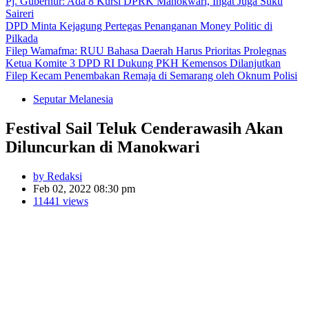
Pj. Gubernur: Ada 8 Kursi DPRK Manokwari, Ingat Juga Suku
Saireri
DPD Minta Kejagung Pertegas Penanganan Money Politic di
Pilkada
Filep Wamafma: RUU Bahasa Daerah Harus Prioritas Prolegnas
Ketua Komite 3 DPD RI Dukung PKH Kemensos Dilanjutkan
Filep Kecam Penembakan Remaja di Semarang oleh Oknum Polisi
Seputar Melanesia
Festival Sail Teluk Cenderawasih Akan
Diluncurkan di Manokwari
by Redaksi
Feb 02, 2022 08:30 pm
11441 views