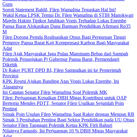
Guru
Soroti Statement Bahlil, Filep Wamafma Tegaskan Hal Ini!
Wakil Ketua LPSK Temui Dr. Filep Wamafma di STIH Manokwari
Majelis Hakim Tipikor Jatuhkan Vonis Terhadap Lukas Enembe
Papua Barat Alokasikan Dana Bantuan Pendidikan Afirmasi Rp35
M
Filep Dorong Pemda Realisasikan Otsus Bagi Perguruan Tinggi
Pemprov Papua Barat Kaji Kompensasi Karbon Bagi Masyarakat
Adat
Filep Ajak Masyarakat Jaga Pulau Mansinam Bebas dari Sampah
Polemik Penunjukan Pj Gubernur Papua Barat, Permendagri
Dikritik
Di Raker PURT DPD RI, Filep Sampaikan ini ke Pemerintah
Provinsi
KPK Resmi Ajukan Banding Atas Vonis Lukas Enembe, Ini
Alasannya
Ini Catatan Senator Filep Wamafma Soal Polemik MK
Filep: Perjuangan Kenaikan DBH Migas Kontribusi untuk OAP
Bertemu Mendes PDTT, Senator Filep Usulkan Sejumlah Poin
Penting
Simak Poin Usulan Filep Wamafma Saat Raker dengan Menpan RB
Simak 3 Perubahan Penting Bagi Sektor Pendidikan pada UU Otsus
Senator Filep Tanggapi Polemik Ketua KPK Firli Bahuri
Nilainya Fantastis, Ini Perjuangan 10 % DBH Migas Masyarakat
Adat