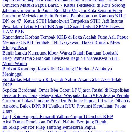
Omicron Masuki Papua Barat, 7 Kasus Terdeteksi di Kota Sorong
Jabatan Gubernur di Papua Berakhir Mei, Ini Kata Senator Filep
Gubernur Meletakkan Batu Pertama Pembangunan Kampus STIH
DN ke-47, Ketua STIH Manokwari Targetkan STIH Jadi Institut
Pewakilan Tetap RI di PBB Angkat Suara Terkait SPMH Dewan
HAM PBB
Kapendam: Korban Tembak KKB di Ilaga Adalah Putra Asli Papua
Memanas! KKB Tembak TNI-Karyawan, Bakar Rumah, Mess
Hingga Pasar
Banjir Landa Kampung Idoor, Warga Butuh Bantuan Logistik
Filep Wamafma Serahkan Beasiswa Bagi 43 Mahasiswa STIH
Momi Waren
Berikut Kronologi Kasus Ibu Gantung Diri dan 2 Anaknya
Meninggal
Solidaritas Mahasiswa-Rakyat di Nabire Akan Gelar Aksi Tolak
DOB
Sepakat Berdamai, Omer Isba Cabut LP Ujaran Rasial di Kepolisian
Senator Filep Harap Masyarakat Waspadai Isu SARA Jelang Pemilu
Gubernur Lukas Undang Presiden Putin ke Papua, Ini yang Dibahas
Anggota Baleg DPR RI Usulkan RUU Provinsi Kepulauan Papua
Utara
Lagi, Satu Anggota Koramil Yalimo Gugur Ditembak KKB
Aksi Damai Penolakan DOB di Nabire Berujung Ricuh
Ini Sikap Senator Filep Tentang Pemekaran Papua