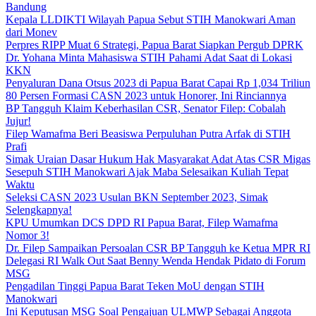
Bandung
Kepala LLDIKTI Wilayah Papua Sebut STIH Manokwari Aman
dari Monev
Perpres RIPP Muat 6 Strategi, Papua Barat Siapkan Pergub DPRK
Dr. Yohana Minta Mahasiswa STIH Pahami Adat Saat di Lokasi
KKN
Penyaluran Dana Otsus 2023 di Papua Barat Capai Rp 1,034 Triliun
80 Persen Formasi CASN 2023 untuk Honorer, Ini Rinciannya
BP Tangguh Klaim Keberhasilan CSR, Senator Filep: Cobalah
Jujur!
Filep Wamafma Beri Beasiswa Perpuluhan Putra Arfak di STIH
Prafi
Simak Uraian Dasar Hukum Hak Masyarakat Adat Atas CSR Migas
Sesepuh STIH Manokwari Ajak Maba Selesaikan Kuliah Tepat
Waktu
Seleksi CASN 2023 Usulan BKN September 2023, Simak
Selengkapnya!
KPU Umumkan DCS DPD RI Papua Barat, Filep Wamafma
Nomor 3!
Dr. Filep Sampaikan Persoalan CSR BP Tangguh ke Ketua MPR RI
Delegasi RI Walk Out Saat Benny Wenda Hendak Pidato di Forum
MSG
Pengadilan Tinggi Papua Barat Teken MoU dengan STIH
Manokwari
Ini Keputusan MSG Soal Pengajuan ULMWP Sebagai Anggota