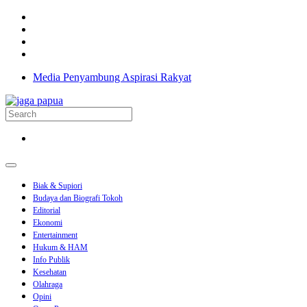
Media Penyambung Aspirasi Rakyat
Biak & Supiori
Budaya dan Biografi Tokoh
Editorial
Ekonomi
Entertainment
Hukum & HAM
Info Publik
Kesehatan
Olahraga
Opini