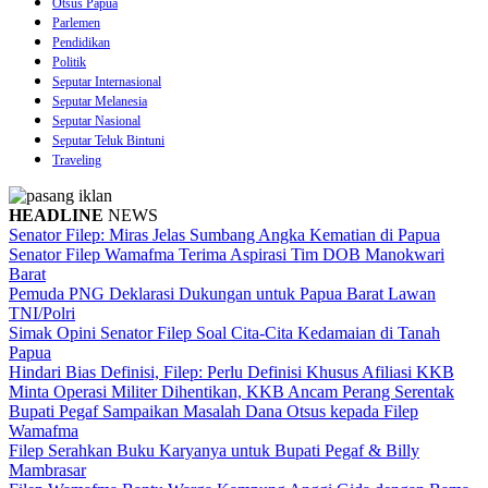
Otsus Papua
Parlemen
Pendidikan
Politik
Seputar Internasional
Seputar Melanesia
Seputar Nasional
Seputar Teluk Bintuni
Traveling
HEADLINE
NEWS
Senator Filep: Miras Jelas Sumbang Angka Kematian di Papua
Senator Filep Wamafma Terima Aspirasi Tim DOB Manokwari
Barat
Pemuda PNG Deklarasi Dukungan untuk Papua Barat Lawan
TNI/Polri
Simak Opini Senator Filep Soal Cita-Cita Kedamaian di Tanah
Papua
Hindari Bias Definisi, Filep: Perlu Definisi Khusus Afiliasi KKB
Minta Operasi Militer Dihentikan, KKB Ancam Perang Serentak
Bupati Pegaf Sampaikan Masalah Dana Otsus kepada Filep
Wamafma
Filep Serahkan Buku Karyanya untuk Bupati Pegaf & Billy
Mambrasar