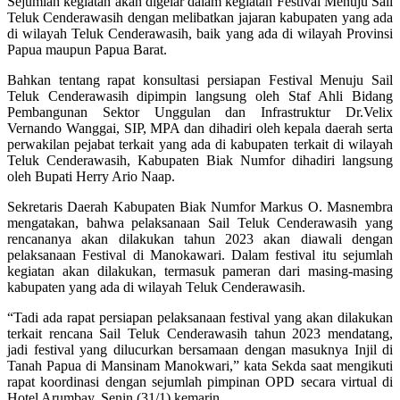
Sejumlah kegiatan akan digelar dalam kegiatan Festival Menuju Sail
Teluk Cenderawasih dengan melibatkan jajaran kabupaten yang ada
di wilayah Teluk Cenderawasih, baik yang ada di wilayah Provinsi
Papua maupun Papua Barat.
Bahkan tentang rapat konsultasi persiapan Festival Menuju Sail
Teluk Cenderawasih dipimpin langsung oleh Staf Ahli Bidang
Pembangunan Sektor Unggulan dan Infrastruktur Dr.Velix
Vernando Wanggai, SIP, MPA dan dihadiri oleh kepala daerah serta
perwakilan pejabat terkait yang ada di kabupaten terkait di wilayah
Teluk Cenderawasih, Kabupaten Biak Numfor dihadiri langsung
oleh Bupati Herry Ario Naap.
Sekretaris Daerah Kabupaten Biak Numfor Markus O. Masnembra
mengatakan, bahwa pelaksanaan Sail Teluk Cenderawasih yang
rencananya akan dilakukan tahun 2023 akan diawali dengan
pelaksanaan Festival di Manokawari. Dalam festival itu sejumlah
kegiatan akan dilakukan, termasuk pameran dari masing-masing
kabupaten yang ada di wilayah Teluk Cenderawasih.
“Tadi ada rapat persiapan pelaksanaan festival yang akan dilakukan
terkait rencana Sail Teluk Cenderawasih tahun 2023 mendatang,
jadi festival yang dilucurkan bersamaan dengan masuknya Injil di
Tanah Papua di Mansinam Manokwari,” kata Sekda saat mengikuti
rapat koordinasi dengan sejumlah pimpinan OPD secara virtual di
Hotel Arumbay, Senin (31/1) kemarin.