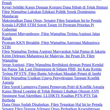
Penuh
Kejari Selidiki Kasus Dugaan Korupsi Dana Hibah di Teluk Bintuni
Filep Wamafma Lakukan Edukasi Politik Sosok Dominggus
Mandacan
Maksimalkan Dana Otsus, Senator Filep Sarankan Ini ke Pemda
Kepala LP2BH STIH Soroti Tajam 10 Program Prioritas Pj
Gubernur
Kunjungi Minyambouw, Filep Wamafma Terima Aspirasi Jalan
Rusak
Program KKN Berakhir, Filep Wamafma Apresiasi Mahasiswa
STIH
Filep Wamafma Terima Aspirasi Masyarakat Adat Papua di Jakarta
Kirim Delegasi Mahasiswa ke Malaysia, Ini Pesan Dr. Filep
Wamafma
Serap Aspirasi, Filep Wamafma Berdiskusi dengan Petani Kendal
Isu Papua Tak Lagi Disinggung di Sidang PBB, Ini Kata Kemlu
Terima PP STN, Filep Bantu Advokasi Masalah Petani di Jambi
Filep Wamafma Usulkan Upaya Penyelesaian Tangani Konflik
Agraria
Filep Soroti Lunturnya Fungsi Pengayom Polri di Konflik Agraria
Kasus Illegal Logging di Teluk Bintuni Libatkan Oknum ASN
Singgung Soal Akreditasi, LLDIKTI: Kualitas PTN-PTS Tak
Berbeda
Dana Otsus Sudah Disalurkan, Filep Tegaskan Hal Ini ke Pemda
Senator Filep Dorong Afirmasi Otsus Perhatikan Kesejahteraan