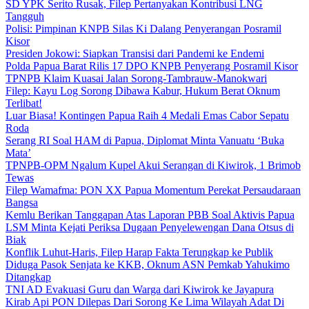
SD YPK Serito Rusak, Filep Pertanyakan Kontribusi LNG
Tangguh
Polisi: Pimpinan KNPB Silas Ki Dalang Penyerangan Posramil
Kisor
Presiden Jokowi: Siapkan Transisi dari Pandemi ke Endemi
Polda Papua Barat Rilis 17 DPO KNPB Penyerang Posramil Kisor
TPNPB Klaim Kuasai Jalan Sorong-Tambrauw-Manokwari
Filep: Kayu Log Sorong Dibawa Kabur, Hukum Berat Oknum
Terlibat!
Luar Biasa! Kontingen Papua Raih 4 Medali Emas Cabor Sepatu
Roda
Serang RI Soal HAM di Papua, Diplomat Minta Vanuatu ‘Buka
Mata’
TPNPB-OPM Ngalum Kupel Akui Serangan di Kiwirok, 1 Brimob
Tewas
Filep Wamafma: PON XX Papua Momentum Perekat Persaudaraan
Bangsa
Kemlu Berikan Tanggapan Atas Laporan PBB Soal Aktivis Papua
LSM Minta Kejati Periksa Dugaan Penyelewengan Dana Otsus di
Biak
Konflik Luhut-Haris, Filep Harap Fakta Terungkap ke Publik
Diduga Pasok Senjata ke KKB, Oknum ASN Pemkab Yahukimo
Ditangkap
TNI AD Evakuasi Guru dan Warga dari Kiwirok ke Jayapura
Kirab Api PON Dilepas Dari Sorong Ke Lima Wilayah Adat Di