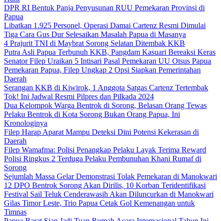
DPR RI Bentuk Panja Penyusunan RUU Pemekaran Provinsi di
Papua
Libatkan 1.925 Personel, Operasi Damai Cartenz Resmi Dimulai
Tiga Cara Gus Dur Selesaikan Masalah Papua di Masanya
4 Prajurit TNI di Maybrat Sorong Selatan Ditembak KKB
Putra Asli Papua Terbunuh KKB, Pangdam Kasuari Bereaksi Keras
Senator Filep Uraikan 5 Intisari Pasal Pemekaran UU Otsus Papua
Pemekaran Papua, Filep Ungkap 2 Opsi Siapkan Pemerintahan
Daerah
Serangan KKB di Kiwirok, 1 Anggota Satgas Cartenz Tertembak
Tok! Ini Jadwal Resmi Pilpres dan Pilkada 2024
Dua Kelompok Warga Bentrok di Sorong, Belasan Orang Tewas
Pelaku Bentrok di Kota Sorong Bukan Orang Papua, Ini
Kronologinya
Filep Harap Aparat Mampu Deteksi Dini Potensi Kekerasan di
Daerah
Filep Wamafma: Polisi Penangkap Pelaku Layak Terima Reward
Polisi Ringkus 2 Terduga Pelaku Pembunuhan Khani Rumaf di
Sorong
Sejumlah Massa Gelar Demonstrasi Tolak Pemekaran di Manokwari
12 DPO Bentrok Sorong Akan Dirilis, 10 Korban Teridentifikasi
Festival Sail Teluk Cenderawasih Akan Diluncurkan di Manokwari
Gilas Timor Leste, Trio Papua Cetak Gol Kemenangan untuk
Timnas
Papua Barat Siap Jadi Tuan Rumah Acara Internasional Tahun Ini