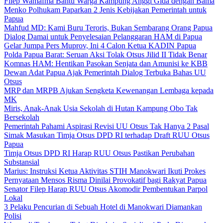
Filep Wamafma Bantu Warga Kampung Anggi Gida dengan Bama
Menko Polhukam Paparkan 2 Jenis Kebijakan Pemerintah untuk
Papua
Mahfud MD: Kami Buru Teroris, Bukan Sembarang Orang Papua
Dialog Damai untuk Penyelesaian Pelanggaran HAM di Papua
Gelar Jumpa Pers Muprov, Ini 4 Calon Ketua KADIN Papua
Polda Papua Barat: Seruan Aksi Tolak Otsus Jilid II Tidak Benar
Komnas HAM: Hentikan Pasokan Senjata dan Amunisi ke KBB
Dewan Adat Papua Ajak Pemerintah Dialog Terbuka Bahas UU
Otsus
MRP dan MRPB Ajukan Sengketa Kewenangan Lembaga kepada
MK
Miris, Anak-Anak Usia Sekolah di Hutan Kampung Obo Tak
Bersekolah
Pemerintah Pahami Aspirasi Revisi UU Otsus Tak Hanya 2 Pasal
Simak Masukan Timja Otsus DPD RI terhadap Draft RUU Otsus
Papua
Timja Otsus DPD RI Harap RUU Otsus Pastikan Perubahan
Substansial
Marius: Instruksi Ketua Aktivitas STIH Manokwari Ikuti Prokes
Pernyataan Mensos Risma Dinilai Provokatif bagi Rakyat Papua
Senator Filep Harap RUU Otsus Akomodir Pembentukan Parpol
Lokal
3 Pelaku Pencurian di Sebuah Hotel di Manokwari Diamankan
Polisi