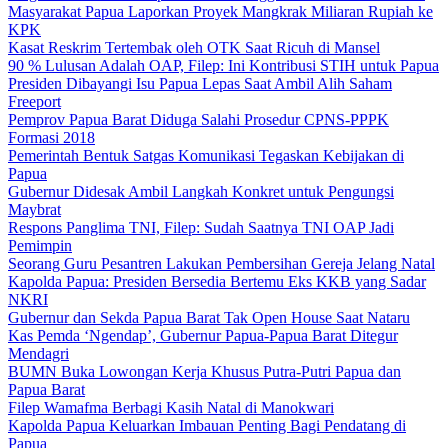
Masyarakat Papua Laporkan Proyek Mangkrak Miliaran Rupiah ke
KPK
Kasat Reskrim Tertembak oleh OTK Saat Ricuh di Mansel
90 % Lulusan Adalah OAP, Filep: Ini Kontribusi STIH untuk Papua
Presiden Dibayangi Isu Papua Lepas Saat Ambil Alih Saham
Freeport
Pemprov Papua Barat Diduga Salahi Prosedur CPNS-PPPK
Formasi 2018
Pemerintah Bentuk Satgas Komunikasi Tegaskan Kebijakan di
Papua
Gubernur Didesak Ambil Langkah Konkret untuk Pengungsi
Maybrat
Respons Panglima TNI, Filep: Sudah Saatnya TNI OAP Jadi
Pemimpin
Seorang Guru Pesantren Lakukan Pembersihan Gereja Jelang Natal
Kapolda Papua: Presiden Bersedia Bertemu Eks KKB yang Sadar
NKRI
Gubernur dan Sekda Papua Barat Tak Open House Saat Nataru
Kas Pemda ‘Ngendap’, Gubernur Papua-Papua Barat Ditegur
Mendagri
BUMN Buka Lowongan Kerja Khusus Putra-Putri Papua dan
Papua Barat
Filep Wamafma Berbagi Kasih Natal di Manokwari
Kapolda Papua Keluarkan Imbauan Penting Bagi Pendatang di
Papua