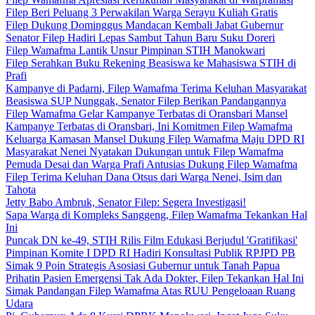
Filep Beri Peluang 3 Perwakilan Warga Serayu Kuliah Gratis
Filep Dukung Dominggus Mandacan Kembali Jabat Gubernur
Senator Filep Hadiri Lepas Sambut Tahun Baru Suku Doreri
Filep Wamafma Lantik Unsur Pimpinan STIH Manokwari
Filep Serahkan Buku Rekening Beasiswa ke Mahasiswa STIH di
Prafi
Kampanye di Padarni, Filep Wamafma Terima Keluhan Masyarakat
Beasiswa SUP Nunggak, Senator Filep Berikan Pandangannya
Filep Wamafma Gelar Kampanye Terbatas di Oransbari Mansel
Kampanye Terbatas di Oransbari, Ini Komitmen Filep Wamafma
Keluarga Kamasan Mansel Dukung Filep Wamafma Maju DPD RI
Masyarakat Nenei Nyatakan Dukungan untuk Filep Wamafma
Pemuda Desai dan Warga Prafi Antusias Dukung Filep Wamafma
Filep Terima Keluhan Dana Otsus dari Warga Nenei, Isim dan
Tahota
Jetty Babo Ambruk, Senator Filep: Segera Investigasi!
Sapa Warga di Kompleks Sanggeng, Filep Wamafma Tekankan Hal
Ini
Puncak DN ke-49, STIH Rilis Film Edukasi Berjudul 'Gratifikasi'
Pimpinan Komite I DPD RI Hadiri Konsultasi Publik RPJPD PB
Simak 9 Poin Strategis Asosiasi Gubernur untuk Tanah Papua
Prihatin Pasien Emergensi Tak Ada Dokter, Filep Tekankan Hal Ini
Simak Pandangan Filep Wamafma Atas RUU Pengeloaan Ruang
Udara