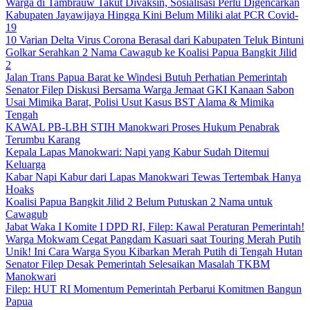
Warga di Tambrauw Takut Divaksin, Sosialisasi Perlu Digencarkan
Kabupaten Jayawijaya Hingga Kini Belum Miliki alat PCR Covid-
19
10 Varian Delta Virus Corona Berasal dari Kabupaten Teluk Bintuni
Golkar Serahkan 2 Nama Cawagub ke Koalisi Papua Bangkit Jilid
2
Jalan Trans Papua Barat ke Windesi Butuh Perhatian Pemerintah
Senator Filep Diskusi Bersama Warga Jemaat GKI Kanaan Sabon
Usai Mimika Barat, Polisi Usut Kasus BST Alama & Mimika
Tengah
KAWAL PB-LBH STIH Manokwari Proses Hukum Penabrak
Terumbu Karang
Kepala Lapas Manokwari: Napi yang Kabur Sudah Ditemui
Keluarga
Kabar Napi Kabur dari Lapas Manokwari Tewas Tertembak Hanya
Hoaks
Koalisi Papua Bangkit Jilid 2 Belum Putuskan 2 Nama untuk
Cawagub
Jabat Waka I Komite I DPD RI, Filep: Kawal Peraturan Pemerintah!
Warga Mokwam Cegat Pangdam Kasuari saat Touring Merah Putih
Unik! Ini Cara Warga Syou Kibarkan Merah Putih di Tengah Hutan
Senator Filep Desak Pemerintah Selesaikan Masalah TKBM
Manokwari
Filep: HUT RI Momentum Pemerintah Perbarui Komitmen Bangun
Papua