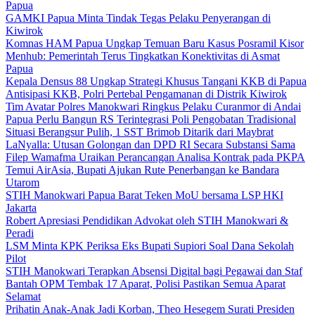
Papua
GAMKI Papua Minta Tindak Tegas Pelaku Penyerangan di
Kiwirok
Komnas HAM Papua Ungkap Temuan Baru Kasus Posramil Kisor
Menhub: Pemerintah Terus Tingkatkan Konektivitas di Asmat
Papua
Kepala Densus 88 Ungkap Strategi Khusus Tangani KKB di Papua
Antisipasi KKB, Polri Pertebal Pengamanan di Distrik Kiwirok
Tim Avatar Polres Manokwari Ringkus Pelaku Curanmor di Andai
Papua Perlu Bangun RS Terintegrasi Poli Pengobatan Tradisional
Situasi Berangsur Pulih, 1 SST Brimob Ditarik dari Maybrat
LaNyalla: Utusan Golongan dan DPD RI Secara Substansi Sama
Filep Wamafma Uraikan Perancangan Analisa Kontrak pada PKPA
Temui AirAsia, Bupati Ajukan Rute Penerbangan ke Bandara
Utarom
STIH Manokwari Papua Barat Teken MoU bersama LSP HKI
Jakarta
Robert Apresiasi Pendidikan Advokat oleh STIH Manokwari &
Peradi
LSM Minta KPK Periksa Eks Bupati Supiori Soal Dana Sekolah
Pilot
STIH Manokwari Terapkan Absensi Digital bagi Pegawai dan Staf
Bantah OPM Tembak 17 Aparat, Polisi Pastikan Semua Aparat
Selamat
Prihatin Anak-Anak Jadi Korban, Theo Hesegem Surati Presiden