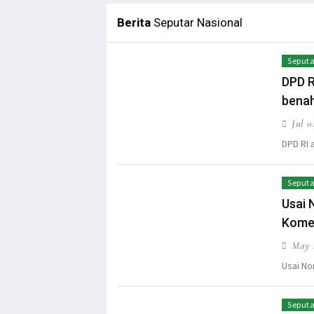
Berita
Seputar Nasional
Seputa
DPD R
benah
Jul 0
DPD RI 
Seputa
Usai 
Kome
May 2
Usai No
Seputa