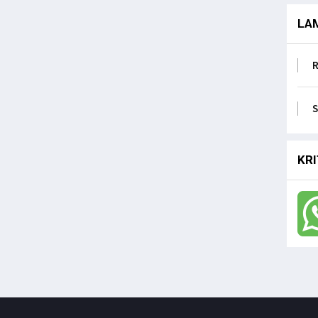
LA
R
S
KRI