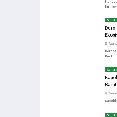
Mensesn
Hulu ke 
Seputa
Doron
Ekosi
Jan 1
Dorong 
Kuat
Seputa
Kapo
Bara
Jan 0
Kapold
Seputa