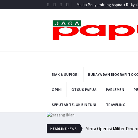
Media Penyambung Aspirasi Rakya
BIAK & SUPIORI
BUDAYA DAN BIOGRAFI TOK
OPINI
OTSUS PAPUA
PARLEMEN
PE
SEPUTAR TELUK BINTUNI
TRAVELING
Minta Operasi Militer Dihe
HEADLINE
NEWS