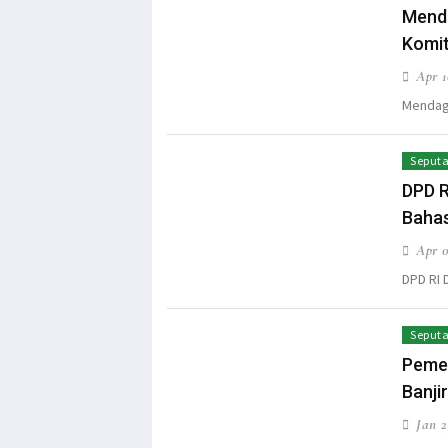
Menda
Komit
Apr 1
Mendag 
Seputa
DPD 
Baha
Apr 0
DPD RI
Seputa
Pemer
Banjir
Jan 2