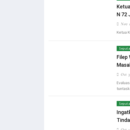
Ketua
N 72 
Nov 1
Ketua K
Seputa
Filep
Masa
Oct 3
Evalua
tuntask
Seputa
Ingat
Tinda
Oct 1