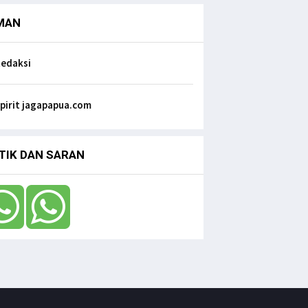
Senator FILEP WAMAFMA & Kepala
MAN
Kanwil BPN PAPUA BARAT, Bahas Aspirasi
Masyarakat Adat Distrik Masn
edaksi
Jagapapua TV
Kunjungan Kerja Anggota DPD RI, Filep
Wamafma, ke Manokwari Selatan, Fokus
pirit jagapapua.com
pada Sarana Pendidikan.
Jagapapua TV
Dr. Filep Wamafma; Perlu Evaluasi Total
TIK DAN SARAN
Kebijakan tentang Otonomi Khusus di
Papua.
Jagapapua TV
Anak Papua Perlu Mendapat Pehatian
Untuk Jadi ASN, Ungkap DR. Filep
Wamafma pada Mendagri di DPD RI
Jagapapua TV