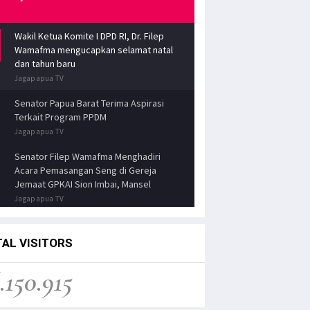
Wakil Ketua Komite I DPD RI, Dr. Filep
Wamafma mengucapkan selamat natal
dan tahun baru
Jagapapua TV
Senator Papua Barat Terima Aspirasi
Terkait Program PPDM
Jagapapua TV
Senator Filep Wamafma Menghadiri
Acara Pemasangan Seng di Gereja
Jemaat GPKAI Sion Imbai, Mansel
Jagapapua TV
Selamat Natal dan Tahun Baru dari Dr.
Filep Wamafma
AL VISITORS
Jagapapua TV
.150.915
Kuliah Umum Metodologi Penelitian
Hukum
Jagapapua TV