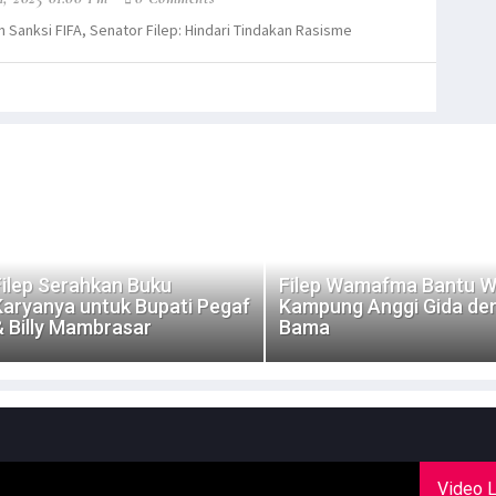
n Sanksi FIFA, Senator Filep: Hindari Tindakan Rasisme
Filep Serahkan Buku
Filep Wamafma Bantu 
Karyanya untuk Bupati Pegaf
Kampung Anggi Gida de
& Billy Mambrasar
Bama
Video L