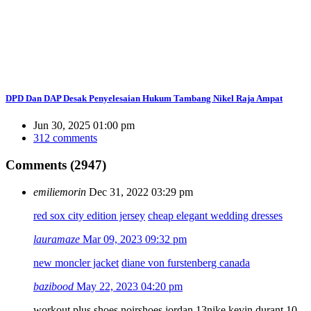
DPD Dan DAP Desak Penyelesaian Hukum Tambang Nikel Raja Ampat
Jun 30, 2025 01:00 pm
312 comments
Comments (2947)
emiliemorin
Dec 31, 2022 03:29 pm
red sox city edition jersey
cheap elegant wedding dresses
lauramaze
Mar 09, 2023 09:32 pm
new moncler jacket
diane von furstenberg canada
bazibood
May 22, 2023 04:20 pm
workout plus shoes noir
shoes jordan 13
nike kevin durant 10