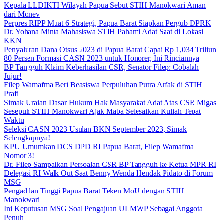
Kepala LLDIKTI Wilayah Papua Sebut STIH Manokwari Aman
dari Monev
Perpres RIPP Muat 6 Strategi, Papua Barat Siapkan Pergub DPRK
Dr. Yohana Minta Mahasiswa STIH Pahami Adat Saat di Lokasi
KKN
Penyaluran Dana Otsus 2023 di Papua Barat Capai Rp 1,034 Triliun
80 Persen Formasi CASN 2023 untuk Honorer, Ini Rinciannya
BP Tangguh Klaim Keberhasilan CSR, Senator Filep: Cobalah
Jujur!
Filep Wamafma Beri Beasiswa Perpuluhan Putra Arfak di STIH
Prafi
Simak Uraian Dasar Hukum Hak Masyarakat Adat Atas CSR Migas
Sesepuh STIH Manokwari Ajak Maba Selesaikan Kuliah Tepat
Waktu
Seleksi CASN 2023 Usulan BKN September 2023, Simak
Selengkapnya!
KPU Umumkan DCS DPD RI Papua Barat, Filep Wamafma
Nomor 3!
Dr. Filep Sampaikan Persoalan CSR BP Tangguh ke Ketua MPR RI
Delegasi RI Walk Out Saat Benny Wenda Hendak Pidato di Forum
MSG
Pengadilan Tinggi Papua Barat Teken MoU dengan STIH
Manokwari
Ini Keputusan MSG Soal Pengajuan ULMWP Sebagai Anggota
Penuh