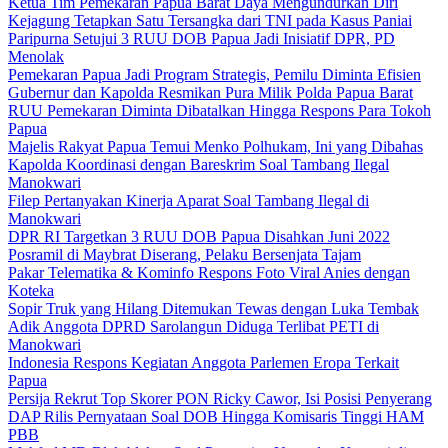
Ketua Tim Pemekaran Papua Barat Daya Mengundurkan Diri
Kejagung Tetapkan Satu Tersangka dari TNI pada Kasus Paniai
Paripurna Setujui 3 RUU DOB Papua Jadi Inisiatif DPR, PD
Menolak
Pemekaran Papua Jadi Program Strategis, Pemilu Diminta Efisien
Gubernur dan Kapolda Resmikan Pura Milik Polda Papua Barat
RUU Pemekaran Diminta Dibatalkan Hingga Respons Para Tokoh
Papua
Majelis Rakyat Papua Temui Menko Polhukam, Ini yang Dibahas
Kapolda Koordinasi dengan Bareskrim Soal Tambang Ilegal
Manokwari
Filep Pertanyakan Kinerja Aparat Soal Tambang Ilegal di
Manokwari
DPR RI Targetkan 3 RUU DOB Papua Disahkan Juni 2022
Posramil di Maybrat Diserang, Pelaku Bersenjata Tajam
Pakar Telematika & Kominfo Respons Foto Viral Anies dengan
Koteka
Sopir Truk yang Hilang Ditemukan Tewas dengan Luka Tembak
Adik Anggota DPRD Sarolangun Diduga Terlibat PETI di
Manokwari
Indonesia Respons Kegiatan Anggota Parlemen Eropa Terkait
Papua
Persija Rekrut Top Skorer PON Ricky Cawor, Isi Posisi Penyerang
DAP Rilis Pernyataan Soal DOB Hingga Komisaris Tinggi HAM
PBB