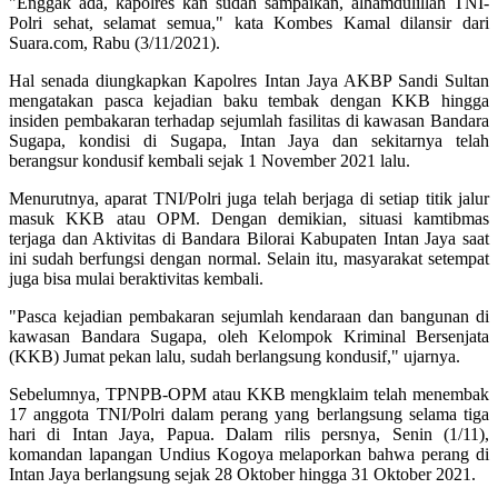
"Enggak ada, kapolres kan sudah sampaikan, alhamdulillah TNI-
Polri sehat, selamat semua," kata Kombes Kamal dilansir dari
Suara.com, Rabu (3/11/2021).
Hal senada diungkapkan Kapolres Intan Jaya AKBP Sandi Sultan
mengatakan pasca kejadian baku tembak dengan KKB hingga
insiden pembakaran terhadap sejumlah fasilitas di kawasan Bandara
Sugapa, kondisi di Sugapa, Intan Jaya dan sekitarnya telah
berangsur kondusif kembali sejak 1 November 2021 lalu.
Menurutnya, aparat TNI/Polri juga telah berjaga di setiap titik jalur
masuk KKB atau OPM. Dengan demikian, situasi kamtibmas
terjaga dan Aktivitas di Bandara Bilorai Kabupaten Intan Jaya saat
ini sudah berfungsi dengan normal. Selain itu, masyarakat setempat
juga bisa mulai beraktivitas kembali.
"Pasca kejadian pembakaran sejumlah kendaraan dan bangunan di
kawasan Bandara Sugapa, oleh Kelompok Kriminal Bersenjata
(KKB) Jumat pekan lalu, sudah berlangsung kondusif," ujarnya.
Sebelumnya, TPNPB-OPM atau KKB mengklaim telah menembak
17 anggota TNI/Polri dalam perang yang berlangsung selama tiga
hari di Intan Jaya, Papua. Dalam rilis persnya, Senin (1/11),
komandan lapangan Undius Kogoya melaporkan bahwa perang di
Intan Jaya berlangsung sejak 28 Oktober hingga 31 Oktober 2021.