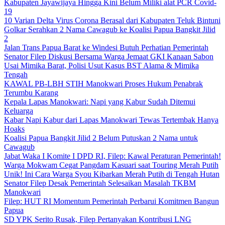
Kabupaten Jayawijaya Hingga Kini Belum Miliki alat PCR Covid-
19
10 Varian Delta Virus Corona Berasal dari Kabupaten Teluk Bintuni
Golkar Serahkan 2 Nama Cawagub ke Koalisi Papua Bangkit Jilid
2
Jalan Trans Papua Barat ke Windesi Butuh Perhatian Pemerintah
Senator Filep Diskusi Bersama Warga Jemaat GKI Kanaan Sabon
Usai Mimika Barat, Polisi Usut Kasus BST Alama & Mimika
Tengah
KAWAL PB-LBH STIH Manokwari Proses Hukum Penabrak
Terumbu Karang
Kepala Lapas Manokwari: Napi yang Kabur Sudah Ditemui
Keluarga
Kabar Napi Kabur dari Lapas Manokwari Tewas Tertembak Hanya
Hoaks
Koalisi Papua Bangkit Jilid 2 Belum Putuskan 2 Nama untuk
Cawagub
Jabat Waka I Komite I DPD RI, Filep: Kawal Peraturan Pemerintah!
Warga Mokwam Cegat Pangdam Kasuari saat Touring Merah Putih
Unik! Ini Cara Warga Syou Kibarkan Merah Putih di Tengah Hutan
Senator Filep Desak Pemerintah Selesaikan Masalah TKBM
Manokwari
Filep: HUT RI Momentum Pemerintah Perbarui Komitmen Bangun
Papua
SD YPK Serito Rusak, Filep Pertanyakan Kontribusi LNG