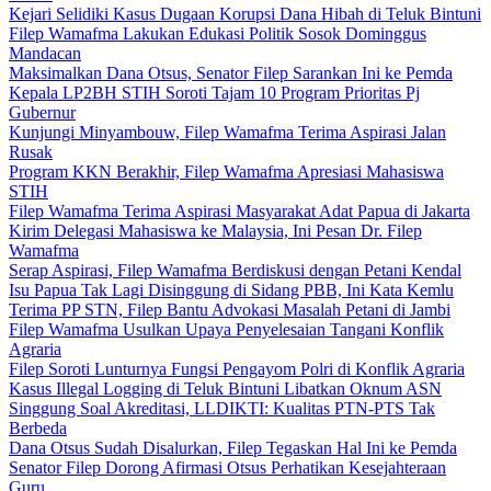
Kejari Selidiki Kasus Dugaan Korupsi Dana Hibah di Teluk Bintuni
Filep Wamafma Lakukan Edukasi Politik Sosok Dominggus
Mandacan
Maksimalkan Dana Otsus, Senator Filep Sarankan Ini ke Pemda
Kepala LP2BH STIH Soroti Tajam 10 Program Prioritas Pj
Gubernur
Kunjungi Minyambouw, Filep Wamafma Terima Aspirasi Jalan
Rusak
Program KKN Berakhir, Filep Wamafma Apresiasi Mahasiswa
STIH
Filep Wamafma Terima Aspirasi Masyarakat Adat Papua di Jakarta
Kirim Delegasi Mahasiswa ke Malaysia, Ini Pesan Dr. Filep
Wamafma
Serap Aspirasi, Filep Wamafma Berdiskusi dengan Petani Kendal
Isu Papua Tak Lagi Disinggung di Sidang PBB, Ini Kata Kemlu
Terima PP STN, Filep Bantu Advokasi Masalah Petani di Jambi
Filep Wamafma Usulkan Upaya Penyelesaian Tangani Konflik
Agraria
Filep Soroti Lunturnya Fungsi Pengayom Polri di Konflik Agraria
Kasus Illegal Logging di Teluk Bintuni Libatkan Oknum ASN
Singgung Soal Akreditasi, LLDIKTI: Kualitas PTN-PTS Tak
Berbeda
Dana Otsus Sudah Disalurkan, Filep Tegaskan Hal Ini ke Pemda
Senator Filep Dorong Afirmasi Otsus Perhatikan Kesejahteraan
Guru