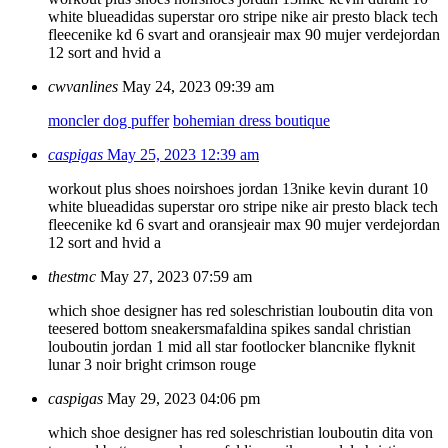
white blue
adidas superstar oro stripe
nike air presto black tech
fleece
nike kd 6 svart and oransje
air max 90 mujer verde
jordan
12 sort and hvid a
cwvanlines
May 24, 2023 09:39 am
moncler dog puffer
bohemian dress boutique
caspigas
May 25, 2023 12:39 am
workout plus shoes noir
shoes jordan 13
nike kevin durant 10
white blue
adidas superstar oro stripe
nike air presto black tech
fleece
nike kd 6 svart and oransje
air max 90 mujer verde
jordan
12 sort and hvid a
thestmc
May 27, 2023 07:59 am
which shoe designer has red soles
christian louboutin dita von
teese
red bottom sneakers
mafaldina spikes sandal christian
louboutin
jordan 1 mid all star footlocker blanc
nike flyknit
lunar 3 noir bright crimson rouge
caspigas
May 29, 2023 04:06 pm
which shoe designer has red soles
christian louboutin dita von