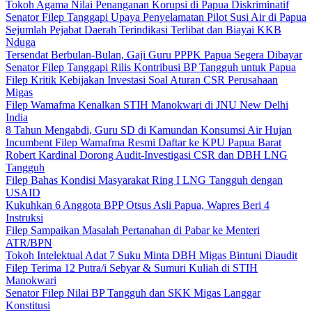
Tokoh Agama Nilai Penanganan Korupsi di Papua Diskriminatif
Senator Filep Tanggapi Upaya Penyelamatan Pilot Susi Air di Papua
Sejumlah Pejabat Daerah Terindikasi Terlibat dan Biayai KKB
Nduga
Tersendat Berbulan-Bulan, Gaji Guru PPPK Papua Segera Dibayar
Senator Filep Tanggapi Rilis Kontribusi BP Tangguh untuk Papua
Filep Kritik Kebijakan Investasi Soal Aturan CSR Perusahaan
Migas
Filep Wamafma Kenalkan STIH Manokwari di JNU New Delhi
India
8 Tahun Mengabdi, Guru SD di Kamundan Konsumsi Air Hujan
Incumbent Filep Wamafma Resmi Daftar ke KPU Papua Barat
Robert Kardinal Dorong Audit-Investigasi CSR dan DBH LNG
Tangguh
Filep Bahas Kondisi Masyarakat Ring I LNG Tangguh dengan
USAID
Kukuhkan 6 Anggota BPP Otsus Asli Papua, Wapres Beri 4
Instruksi
Filep Sampaikan Masalah Pertanahan di Pabar ke Menteri
ATR/BPN
Tokoh Intelektual Adat 7 Suku Minta DBH Migas Bintuni Diaudit
Filep Terima 12 Putra/i Sebyar & Sumuri Kuliah di STIH
Manokwari
Senator Filep Nilai BP Tangguh dan SKK Migas Langgar
Konstitusi