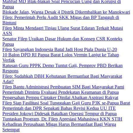
Mahfud MD Blak-blakan Soal Pencucian Uang dan Korupsi di
Papua
Blokade Jalan, Warga Desak 4 Distrik Dikembalikan ke Manokwari
Filep: Pemerintah Perlu Audit SKK Migas dan BP Tangguh di
Bintuni
Filep Minta Mendagri Tinjau Ulang Surat Edaran Terkait Mutasi
ASN
Senator Filep Uraikan Dasar Hukum dan Konsep CSR Konteks
Papua
Filep Sayangkan Indonesia Batal Jadi Host Piala Dunia U-20
10 Balon DPD RI Papua Barat Lolos Vermin Lanjut ke Tahap
Verfak
Ratusan Guru PPPK Demo Tuntut Gaji, Pemprov PBD Berikan
Respons
Filep: Sudahkah DBH Kehutanan Bermanfaat Bagi Masyarakat
Adat?
Filep Bantu Administrasi Pembuatan SIM Bagi Masyarakat Pami
Pemerintah Diminta Evaluasi Pendekatan Keamanan di Papua
Pengesahan Perppu Ciptaker Dinilai Abaikan Aspirasi Rakyat
Filep Siap Fasilitasi Soal Tunggakan Gaji Guru P3K se-Papua Barat
Pemerintah dan DPR Sepakati Bahas Revisi Kedua UU ITE
Presiden Jokowi Didesak Batalkan Operasi Tempur di Papua
Tuntaskan Program, Dr. Filep Apresiasi Mahasiswa KKN STIH
Kehadiran Perusahaan Migas Harus Bermanfaat Bagi Warga
Setempat