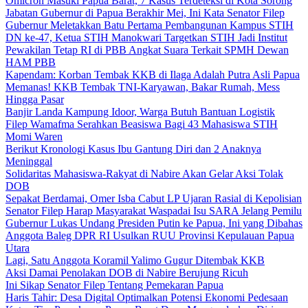
Omicron Masuki Papua Barat, 7 Kasus Terdeteksi di Kota Sorong
Jabatan Gubernur di Papua Berakhir Mei, Ini Kata Senator Filep
Gubernur Meletakkan Batu Pertama Pembangunan Kampus STIH
DN ke-47, Ketua STIH Manokwari Targetkan STIH Jadi Institut
Pewakilan Tetap RI di PBB Angkat Suara Terkait SPMH Dewan
HAM PBB
Kapendam: Korban Tembak KKB di Ilaga Adalah Putra Asli Papua
Memanas! KKB Tembak TNI-Karyawan, Bakar Rumah, Mess
Hingga Pasar
Banjir Landa Kampung Idoor, Warga Butuh Bantuan Logistik
Filep Wamafma Serahkan Beasiswa Bagi 43 Mahasiswa STIH
Momi Waren
Berikut Kronologi Kasus Ibu Gantung Diri dan 2 Anaknya
Meninggal
Solidaritas Mahasiswa-Rakyat di Nabire Akan Gelar Aksi Tolak
DOB
Sepakat Berdamai, Omer Isba Cabut LP Ujaran Rasial di Kepolisian
Senator Filep Harap Masyarakat Waspadai Isu SARA Jelang Pemilu
Gubernur Lukas Undang Presiden Putin ke Papua, Ini yang Dibahas
Anggota Baleg DPR RI Usulkan RUU Provinsi Kepulauan Papua
Utara
Lagi, Satu Anggota Koramil Yalimo Gugur Ditembak KKB
Aksi Damai Penolakan DOB di Nabire Berujung Ricuh
Ini Sikap Senator Filep Tentang Pemekaran Papua
Haris Tahir: Desa Digital Optimalkan Potensi Ekonomi Pedesaan