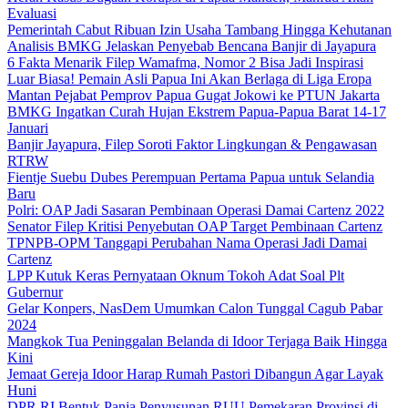
Evaluasi
Pemerintah Cabut Ribuan Izin Usaha Tambang Hingga Kehutanan
Analisis BMKG Jelaskan Penyebab Bencana Banjir di Jayapura
6 Fakta Menarik Filep Wamafma, Nomor 2 Bisa Jadi Inspirasi
Luar Biasa! Pemain Asli Papua Ini Akan Berlaga di Liga Eropa
Mantan Pejabat Pemprov Papua Gugat Jokowi ke PTUN Jakarta
BMKG Ingatkan Curah Hujan Ekstrem Papua-Papua Barat 14-17
Januari
Banjir Jayapura, Filep Soroti Faktor Lingkungan & Pengawasan
RTRW
Fientje Suebu Dubes Perempuan Pertama Papua untuk Selandia
Baru
Polri: OAP Jadi Sasaran Pembinaan Operasi Damai Cartenz 2022
Senator Filep Kritisi Penyebutan OAP Target Pembinaan Cartenz
TPNPB-OPM Tanggapi Perubahan Nama Operasi Jadi Damai
Cartenz
LPP Kutuk Keras Pernyataan Oknum Tokoh Adat Soal Plt
Gubernur
Gelar Konpers, NasDem Umumkan Calon Tunggal Cagub Pabar
2024
Mangkok Tua Peninggalan Belanda di Idoor Terjaga Baik Hingga
Kini
Jemaat Gereja Idoor Harap Rumah Pastori Dibangun Agar Layak
Huni
DPR RI Bentuk Panja Penyusunan RUU Pemekaran Provinsi di