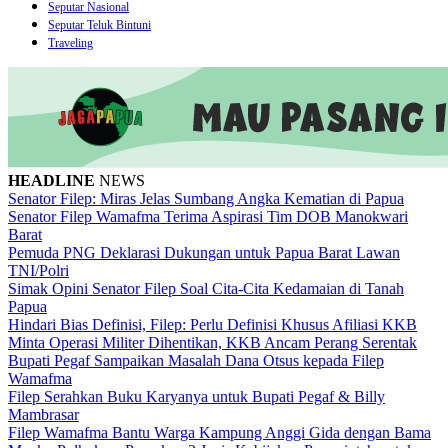
Seputar Nasional
Seputar Teluk Bintuni
Traveling
HEADLINE
NEWS
Senator Filep: Miras Jelas Sumbang Angka Kematian di Papua
Senator Filep Wamafma Terima Aspirasi Tim DOB Manokwari
Barat
Pemuda PNG Deklarasi Dukungan untuk Papua Barat Lawan
TNI/Polri
Simak Opini Senator Filep Soal Cita-Cita Kedamaian di Tanah
Papua
Hindari Bias Definisi, Filep: Perlu Definisi Khusus Afiliasi KKB
Minta Operasi Militer Dihentikan, KKB Ancam Perang Serentak
Bupati Pegaf Sampaikan Masalah Dana Otsus kepada Filep
Wamafma
Filep Serahkan Buku Karyanya untuk Bupati Pegaf & Billy
Mambrasar
Filep Wamafma Bantu Warga Kampung Anggi Gida dengan Bama