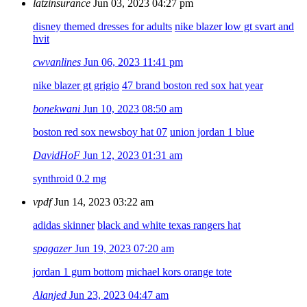
latzinsurance
Jun 03, 2023 04:27 pm
disney themed dresses for adults
nike blazer low gt svart and
hvit
cwvanlines
Jun 06, 2023 11:41 pm
nike blazer gt grigio
47 brand boston red sox hat year
bonekwani
Jun 10, 2023 08:50 am
boston red sox newsboy hat 07
union jordan 1 blue
DavidHoF
Jun 12, 2023 01:31 am
synthroid 0.2 mg
vpdf
Jun 14, 2023 03:22 am
adidas skinner
black and white texas rangers hat
spagazer
Jun 19, 2023 07:20 am
jordan 1 gum bottom
michael kors orange tote
Alanjed
Jun 23, 2023 04:47 am