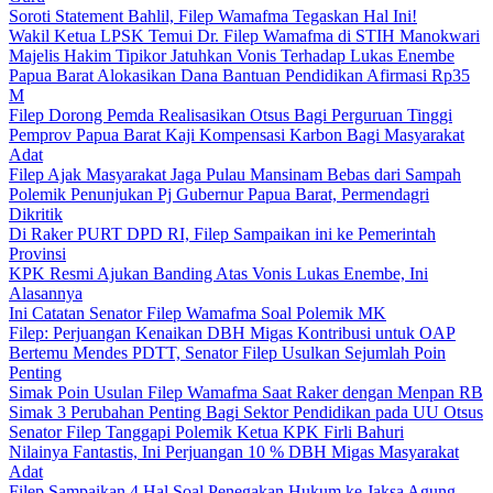
Soroti Statement Bahlil, Filep Wamafma Tegaskan Hal Ini!
Wakil Ketua LPSK Temui Dr. Filep Wamafma di STIH Manokwari
Majelis Hakim Tipikor Jatuhkan Vonis Terhadap Lukas Enembe
Papua Barat Alokasikan Dana Bantuan Pendidikan Afirmasi Rp35
M
Filep Dorong Pemda Realisasikan Otsus Bagi Perguruan Tinggi
Pemprov Papua Barat Kaji Kompensasi Karbon Bagi Masyarakat
Adat
Filep Ajak Masyarakat Jaga Pulau Mansinam Bebas dari Sampah
Polemik Penunjukan Pj Gubernur Papua Barat, Permendagri
Dikritik
Di Raker PURT DPD RI, Filep Sampaikan ini ke Pemerintah
Provinsi
KPK Resmi Ajukan Banding Atas Vonis Lukas Enembe, Ini
Alasannya
Ini Catatan Senator Filep Wamafma Soal Polemik MK
Filep: Perjuangan Kenaikan DBH Migas Kontribusi untuk OAP
Bertemu Mendes PDTT, Senator Filep Usulkan Sejumlah Poin
Penting
Simak Poin Usulan Filep Wamafma Saat Raker dengan Menpan RB
Simak 3 Perubahan Penting Bagi Sektor Pendidikan pada UU Otsus
Senator Filep Tanggapi Polemik Ketua KPK Firli Bahuri
Nilainya Fantastis, Ini Perjuangan 10 % DBH Migas Masyarakat
Adat
Filep Sampaikan 4 Hal Soal Penegakan Hukum ke Jaksa Agung