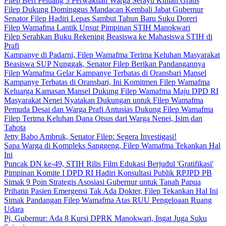
Filep Beri Peluang 3 Perwakilan Warga Serayu Kuliah Gratis
Filep Dukung Dominggus Mandacan Kembali Jabat Gubernur
Senator Filep Hadiri Lepas Sambut Tahun Baru Suku Doreri
Filep Wamafma Lantik Unsur Pimpinan STIH Manokwari
Filep Serahkan Buku Rekening Beasiswa ke Mahasiswa STIH di
Prafi
Kampanye di Padarni, Filep Wamafma Terima Keluhan Masyarakat
Beasiswa SUP Nunggak, Senator Filep Berikan Pandangannya
Filep Wamafma Gelar Kampanye Terbatas di Oransbari Mansel
Kampanye Terbatas di Oransbari, Ini Komitmen Filep Wamafma
Keluarga Kamasan Mansel Dukung Filep Wamafma Maju DPD RI
Masyarakat Nenei Nyatakan Dukungan untuk Filep Wamafma
Pemuda Desai dan Warga Prafi Antusias Dukung Filep Wamafma
Filep Terima Keluhan Dana Otsus dari Warga Nenei, Isim dan
Tahota
Jetty Babo Ambruk, Senator Filep: Segera Investigasi!
Sapa Warga di Kompleks Sanggeng, Filep Wamafma Tekankan Hal
Ini
Puncak DN ke-49, STIH Rilis Film Edukasi Berjudul 'Gratifikasi'
Pimpinan Komite I DPD RI Hadiri Konsultasi Publik RPJPD PB
Simak 9 Poin Strategis Asosiasi Gubernur untuk Tanah Papua
Prihatin Pasien Emergensi Tak Ada Dokter, Filep Tekankan Hal Ini
Simak Pandangan Filep Wamafma Atas RUU Pengeloaan Ruang
Udara
Pj. Gubernur: Ada 8 Kursi DPRK Manokwari, Ingat Juga Suku