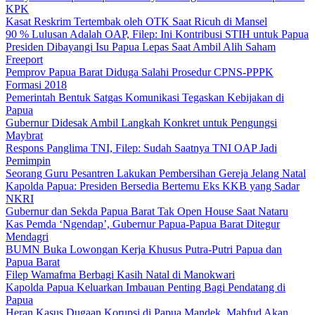
KPK
Kasat Reskrim Tertembak oleh OTK Saat Ricuh di Mansel
90 % Lulusan Adalah OAP, Filep: Ini Kontribusi STIH untuk Papua
Presiden Dibayangi Isu Papua Lepas Saat Ambil Alih Saham
Freeport
Pemprov Papua Barat Diduga Salahi Prosedur CPNS-PPPK
Formasi 2018
Pemerintah Bentuk Satgas Komunikasi Tegaskan Kebijakan di
Papua
Gubernur Didesak Ambil Langkah Konkret untuk Pengungsi
Maybrat
Respons Panglima TNI, Filep: Sudah Saatnya TNI OAP Jadi
Pemimpin
Seorang Guru Pesantren Lakukan Pembersihan Gereja Jelang Natal
Kapolda Papua: Presiden Bersedia Bertemu Eks KKB yang Sadar
NKRI
Gubernur dan Sekda Papua Barat Tak Open House Saat Nataru
Kas Pemda ‘Ngendap’, Gubernur Papua-Papua Barat Ditegur
Mendagri
BUMN Buka Lowongan Kerja Khusus Putra-Putri Papua dan
Papua Barat
Filep Wamafma Berbagi Kasih Natal di Manokwari
Kapolda Papua Keluarkan Imbauan Penting Bagi Pendatang di
Papua
Heran Kasus Dugaan Korupsi di Papua Mandek, Mahfud Akan