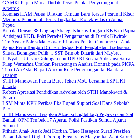
GAMKI Papua Minta Tindak Tegas Pelaku Penyerangan di
Kiwirok
Komnas HAM Papua Ungkap Temuan Baru Kasus Posramil Kisor
Menhub: Pemerintah Terus Tingkatkan Konektivitas di Asmat
Papua
Kepala Densus 88 Ungkap Strategi Khusus Tangani KKB di Papua
Antisipasi KKB, Polri Pertebal Pengamanan di Distrik Kiwirok
Tim Avatar Polres Manokwari Ringkus Pelaku Curanmor di Andai
Papua Perlu Bangun RS Terintegrasi Poli Pengobatan Tradisional
Situasi Berangsur Pulih, 1 SST Brimob Ditarik dari Maybrat
LaNyalla: Utusan Golongan dan DPD RI Secara Substansi Sama
Filep Wamafma Uraikan Perancangan Analisa Kontrak pada PKPA
Temui AirAsia, Bupati Ajukan Rute Penerbangan ke Bandara
Utarom
STIH Manokwari Papua Barat Teken MoU bersama LSP HKI
Jakarta
Robert Apresiasi Pendidikan Advokat oleh STIH Manokwari &
Peradi
LSM Minta KPK Periksa Eks Bupati Supiori Soal Dana Sekolah
Pilot
STIH Manokwari Terapkan Absensi Digital bagi Pegawai dan Staf
Bantah OPM Tembak 17 Aparat, Polisi Pastikan Semua Aparat
Selamat
Prihatin Anak-Anak Jadi Korban, Theo Hesegem Surati Presiden
Pekan Literasi Digital Dorong Kreativitas Masyarakat Adat Saireri