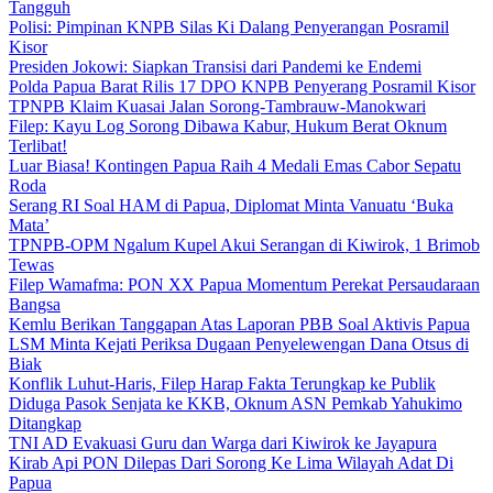
Tangguh
Polisi: Pimpinan KNPB Silas Ki Dalang Penyerangan Posramil
Kisor
Presiden Jokowi: Siapkan Transisi dari Pandemi ke Endemi
Polda Papua Barat Rilis 17 DPO KNPB Penyerang Posramil Kisor
TPNPB Klaim Kuasai Jalan Sorong-Tambrauw-Manokwari
Filep: Kayu Log Sorong Dibawa Kabur, Hukum Berat Oknum
Terlibat!
Luar Biasa! Kontingen Papua Raih 4 Medali Emas Cabor Sepatu
Roda
Serang RI Soal HAM di Papua, Diplomat Minta Vanuatu ‘Buka
Mata’
TPNPB-OPM Ngalum Kupel Akui Serangan di Kiwirok, 1 Brimob
Tewas
Filep Wamafma: PON XX Papua Momentum Perekat Persaudaraan
Bangsa
Kemlu Berikan Tanggapan Atas Laporan PBB Soal Aktivis Papua
LSM Minta Kejati Periksa Dugaan Penyelewengan Dana Otsus di
Biak
Konflik Luhut-Haris, Filep Harap Fakta Terungkap ke Publik
Diduga Pasok Senjata ke KKB, Oknum ASN Pemkab Yahukimo
Ditangkap
TNI AD Evakuasi Guru dan Warga dari Kiwirok ke Jayapura
Kirab Api PON Dilepas Dari Sorong Ke Lima Wilayah Adat Di
Papua