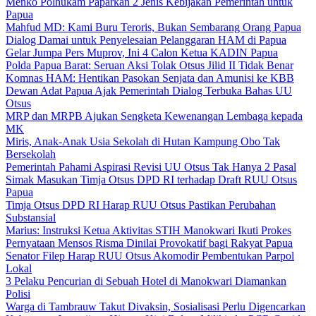
Menko Polhukam Paparkan 2 Jenis Kebijakan Pemerintah untuk
Papua
Mahfud MD: Kami Buru Teroris, Bukan Sembarang Orang Papua
Dialog Damai untuk Penyelesaian Pelanggaran HAM di Papua
Gelar Jumpa Pers Muprov, Ini 4 Calon Ketua KADIN Papua
Polda Papua Barat: Seruan Aksi Tolak Otsus Jilid II Tidak Benar
Komnas HAM: Hentikan Pasokan Senjata dan Amunisi ke KBB
Dewan Adat Papua Ajak Pemerintah Dialog Terbuka Bahas UU
Otsus
MRP dan MRPB Ajukan Sengketa Kewenangan Lembaga kepada
MK
Miris, Anak-Anak Usia Sekolah di Hutan Kampung Obo Tak
Bersekolah
Pemerintah Pahami Aspirasi Revisi UU Otsus Tak Hanya 2 Pasal
Simak Masukan Timja Otsus DPD RI terhadap Draft RUU Otsus
Papua
Timja Otsus DPD RI Harap RUU Otsus Pastikan Perubahan
Substansial
Marius: Instruksi Ketua Aktivitas STIH Manokwari Ikuti Prokes
Pernyataan Mensos Risma Dinilai Provokatif bagi Rakyat Papua
Senator Filep Harap RUU Otsus Akomodir Pembentukan Parpol
Lokal
3 Pelaku Pencurian di Sebuah Hotel di Manokwari Diamankan
Polisi
Warga di Tambrauw Takut Divaksin, Sosialisasi Perlu Digencarkan