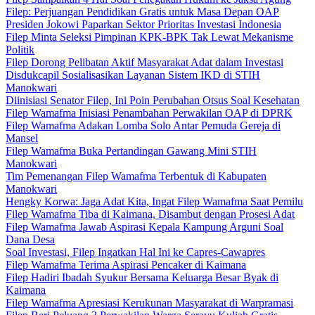
Filep: Perjuangan Pendidikan Gratis untuk Masa Depan OAP
Presiden Jokowi Paparkan Sektor Prioritas Investasi Indonesia
Filep Minta Seleksi Pimpinan KPK-BPK Tak Lewat Mekanisme
Politik
Filep Dorong Pelibatan Aktif Masyarakat Adat dalam Investasi
Disdukcapil Sosialisasikan Layanan Sistem IKD di STIH
Manokwari
Diinisiasi Senator Filep, Ini Poin Perubahan Otsus Soal Kesehatan
Filep Wamafma Inisiasi Penambahan Perwakilan OAP di DPRK
Filep Wamafma Adakan Lomba Solo Antar Pemuda Gereja di
Mansel
Filep Wamafma Buka Pertandingan Gawang Mini STIH
Manokwari
Tim Pemenangan Filep Wamafma Terbentuk di Kabupaten
Manokwari
Hengky Korwa: Jaga Adat Kita, Ingat Filep Wamafma Saat Pemilu
Filep Wamafma Tiba di Kaimana, Disambut dengan Prosesi Adat
Filep Wamafma Jawab Aspirasi Kepala Kampung Arguni Soal
Dana Desa
Soal Investasi, Filep Ingatkan Hal Ini ke Capres-Cawapres
Filep Wamafma Terima Aspirasi Pencaker di Kaimana
Filep Hadiri Ibadah Syukur Bersama Keluarga Besar Byak di
Kaimana
Filep Wamafma Apresiasi Kerukunan Masyarakat di Warpramasi