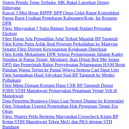
Sistem Pemilu Tetap Terbuka, MK Bakal Laporkan Denny
Indrayana
Kawal 3 Misi Besar RIPPP, BPP Otsus Gelar Rapat Konsolidasi
Papua Barat Usulkan Pemekaran Kabupaten/Kota, Ini Respons
DPR
Filep: Masyarakat 7 Suku Bintuni Tengah Hadapi Persoalan
Ekologi
Filep Harap Ada Pengadilan Adat Terkait Masalah BP Tangguh
Filep Kirim Putra Arfak Ikuti Program Perkuliahan ke Malaysia
Senator Filep Dorong Kewenangan Kejaksaan Diperkuat
Filep Kritik Mekanisme DPR Setujui Perpanjangan Jabatan Kades
Stunting di Papua Tinggi, Mendagri: Ikan Dijual Beli Mie Instan
DPD dan Pemerintah Bahas Penyelesaian Pelanggaran HAM Berat
Puluhan Warga Terjun ke Pantai Wijaya Sentosa Cari Siput Uter
Filep Sampaikan Hasil Advokasi Soal BP Tangguh ke Menko
Polhukam
Filep Minta Dugaan Korupsi Dana CSR BP Tangguh Diusut
P2BH STIH Manokwari Pertanyakan Penamaan Venue Voli di
Manokwari
Data Penerima Beasiswa Otsus Luar Negeri Diantar ke Kemendari
Filep Tekankan Urgensi Pemenuhan Hak Perguruan Tinggi Era
Otsus
Filep: Wapres Perlu Bertemu Masyarakat Crosscheck Klaim BP
Ketua STIH Manokwari Teken MoU dan PKS dengan STH
Bandung