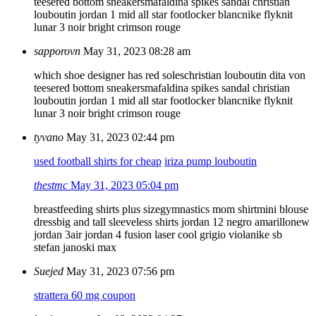
teese
red bottom sneakers
mafaldina spikes sandal christian
louboutin
jordan 1 mid all star footlocker blanc
nike flyknit
lunar 3 noir bright crimson rouge
sapporovn
May 31, 2023 08:28 am
which shoe designer has red soles
christian louboutin dita von
teese
red bottom sneakers
mafaldina spikes sandal christian
louboutin
jordan 1 mid all star footlocker blanc
nike flyknit
lunar 3 noir bright crimson rouge
tyvano
May 31, 2023 02:44 pm
used football shirts for cheap
iriza pump louboutin
thestmc
May 31, 2023 05:04 pm
breastfeeding shirts plus size
gymnastics mom shirt
mini blouse
dress
big and tall sleeveless shirts
jordan 12 negro amarillo
new
jordan 3
air jordan 4 fusion laser cool grigio viola
nike sb
stefan janoski max
Suejed
May 31, 2023 07:56 pm
strattera 60 mg coupon