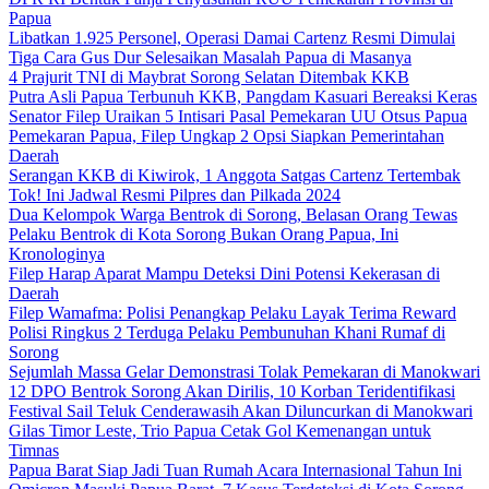
Papua
Libatkan 1.925 Personel, Operasi Damai Cartenz Resmi Dimulai
Tiga Cara Gus Dur Selesaikan Masalah Papua di Masanya
4 Prajurit TNI di Maybrat Sorong Selatan Ditembak KKB
Putra Asli Papua Terbunuh KKB, Pangdam Kasuari Bereaksi Keras
Senator Filep Uraikan 5 Intisari Pasal Pemekaran UU Otsus Papua
Pemekaran Papua, Filep Ungkap 2 Opsi Siapkan Pemerintahan
Daerah
Serangan KKB di Kiwirok, 1 Anggota Satgas Cartenz Tertembak
Tok! Ini Jadwal Resmi Pilpres dan Pilkada 2024
Dua Kelompok Warga Bentrok di Sorong, Belasan Orang Tewas
Pelaku Bentrok di Kota Sorong Bukan Orang Papua, Ini
Kronologinya
Filep Harap Aparat Mampu Deteksi Dini Potensi Kekerasan di
Daerah
Filep Wamafma: Polisi Penangkap Pelaku Layak Terima Reward
Polisi Ringkus 2 Terduga Pelaku Pembunuhan Khani Rumaf di
Sorong
Sejumlah Massa Gelar Demonstrasi Tolak Pemekaran di Manokwari
12 DPO Bentrok Sorong Akan Dirilis, 10 Korban Teridentifikasi
Festival Sail Teluk Cenderawasih Akan Diluncurkan di Manokwari
Gilas Timor Leste, Trio Papua Cetak Gol Kemenangan untuk
Timnas
Papua Barat Siap Jadi Tuan Rumah Acara Internasional Tahun Ini