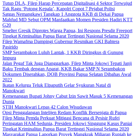
Tutup DLA, Filep Harap Percepatan Digitalisasi 4 Sektor Terwujud
Tak Ragu ‘Potong Kepala’, Kapolri Copot 7 Pejabat Polisi
Satgas Nemangkawi Tangkap 1 Anggota KKB di Dekai Papua
Mahfud MD Sebut OPM Manfaatkan Momen Presiden Hadiri KTT
G20
Smelter Gresik Diprotes Warga Papua, Ini Respons Presdir Freeport
Tingkat Kriminalitas Papua Barat Tertinggi Nasional Selama 2020
Filep Wamafma Dampingi Gubernur Resmikan GKI Bahtera
Pasirido
SMP Serambakon Luluh Lantak, 1 KKB Diringkus di Gunung
Impura
Jalan Pegaf Tak Juga Dianggarkan, Filep Minta Jokowi Tepati Janji
Baku Tembak dengan Aparat, KKB Bakar SMP N Serambakon
Dokumen Diserahkan, DOB Provinsi Papua Selatan Dibahas Awal
2022
Ikatan Kelurga Teluk Elpaputih Gelar Syukuran Natal di
Manokwari
Kemenangan Bupati Johny Cabut Izin Sawit Masuk 5 Kemenangan
Dunia
STIH Manokwari Lepas 42 Calon Wisudawan
Opsi Penggalangan Intelijen Redam Konflik Bersenjata di Papua
Filep Minta Pemda Perkuat Mitigasi Bencana di Pesisir Rufei
Peringatan HAM Sedunia, Presiden Jokowi Singgung Kasus Paniai
Tingkat Kriminalitas Papua Barat Tertinggi Nasional Selama 2020
Masyarakat Papua Laporkan Proyek Mangkrak Miliaran Rupiah ke