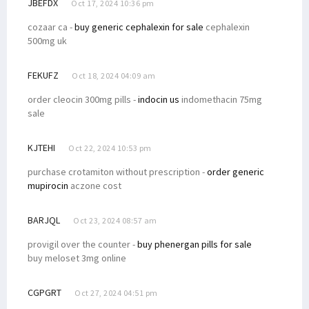
JBEFDX
Oct 17, 2024 10:36 pm
cozaar ca -
buy generic cephalexin for sale
cephalexin
500mg uk
FEKUFZ
Oct 18, 2024 04:09 am
order cleocin 300mg pills -
indocin us
indomethacin 75mg
sale
KJTEHI
Oct 22, 2024 10:53 pm
purchase crotamiton without prescription -
order generic
mupirocin
aczone cost
BARJQL
Oct 23, 2024 08:57 am
provigil over the counter -
buy phenergan pills for sale
buy meloset 3mg online
CGPGRT
Oct 27, 2024 04:51 pm