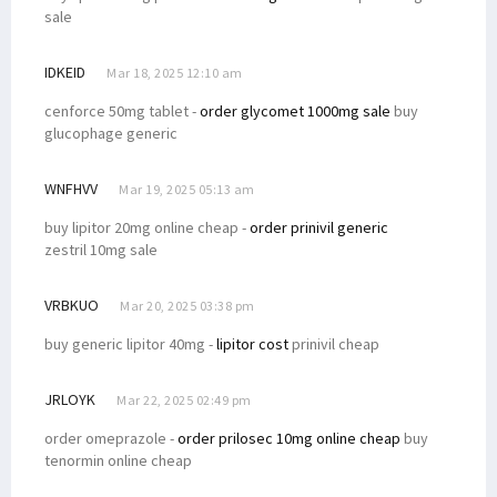
sale
IDKEID
Mar 18, 2025 12:10 am
cenforce 50mg tablet -
order glycomet 1000mg sale
buy
glucophage generic
WNFHVV
Mar 19, 2025 05:13 am
buy lipitor 20mg online cheap -
order prinivil generic
zestril 10mg sale
VRBKUO
Mar 20, 2025 03:38 pm
buy generic lipitor 40mg -
lipitor cost
prinivil cheap
JRLOYK
Mar 22, 2025 02:49 pm
order omeprazole -
order prilosec 10mg online cheap
buy
tenormin online cheap