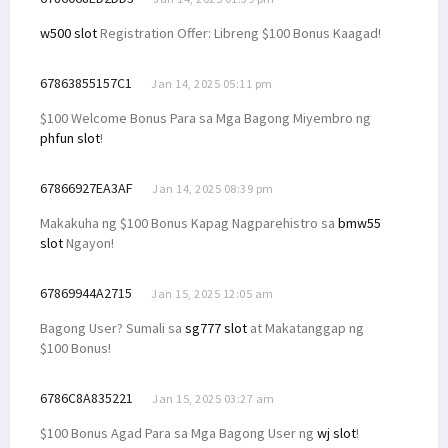
w500 slot
Registration Offer: Libreng $100 Bonus Kaagad!
67863855157C1
Jan 14, 2025 05:11 pm
$100 Welcome Bonus Para sa Mga Bagong Miyembro ng
phfun slot
!
67866927EA3AF
Jan 14, 2025 08:39 pm
Makakuha ng $100 Bonus Kapag Nagparehistro sa
bmw55
slot
Ngayon!
67869944A2715
Jan 15, 2025 12:05 am
Bagong User? Sumali sa
sg777 slot
at Makatanggap ng
$100 Bonus!
6786C8A835221
Jan 15, 2025 03:27 am
$100 Bonus Agad Para sa Mga Bagong User ng
wj slot
!