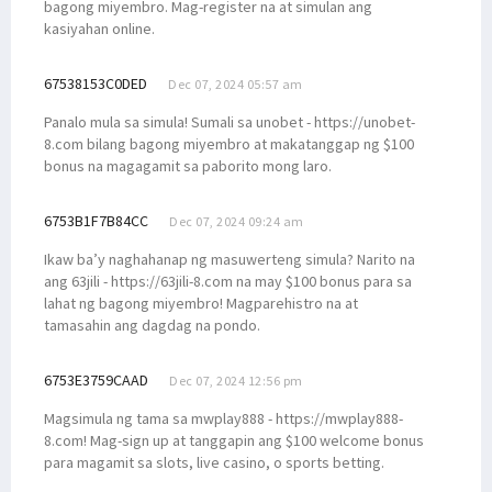
bagong miyembro. Mag-register na at simulan ang
kasiyahan online.
67538153C0DED
Dec 07, 2024 05:57 am
Panalo mula sa simula! Sumali sa unobet - https://unobet-
8.com bilang bagong miyembro at makatanggap ng $100
bonus na magagamit sa paborito mong laro.
6753B1F7B84CC
Dec 07, 2024 09:24 am
Ikaw ba’y naghahanap ng masuwerteng simula? Narito na
ang 63jili - https://63jili-8.com na may $100 bonus para sa
lahat ng bagong miyembro! Magparehistro na at
tamasahin ang dagdag na pondo.
6753E3759CAAD
Dec 07, 2024 12:56 pm
Magsimula ng tama sa mwplay888 - https://mwplay888-
8.com! Mag-sign up at tanggapin ang $100 welcome bonus
para magamit sa slots, live casino, o sports betting.