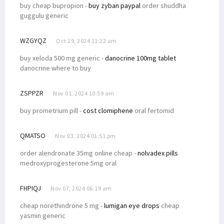
buy cheap bupropion -
buy zyban paypal
order shuddha
guggulu generic
WZGYQZ
Oct 29, 2024 11:22 am
buy xeloda 500 mg generic -
danocrine 100mg tablet
danocrine where to buy
ZSPPZR
Nov 01, 2024 10:59 am
buy prometrium pill -
cost clomiphene
oral fertomid
QMATSO
Nov 03, 2024 01:51 pm
order alendronate 35mg online cheap -
nolvadex pills
medroxyprogesterone 5mg oral
FHPIQJ
Nov 07, 2024 06:19 am
cheap norethindrone 5 mg -
lumigan eye drops
cheap
yasmin generic