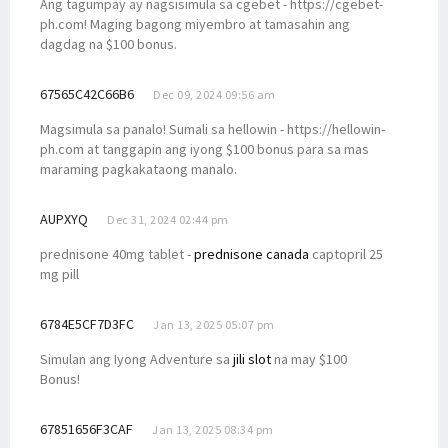
Ang tagumpay ay nagsisimula sa cgebet - https://cgebet-
ph.com! Maging bagong miyembro at tamasahin ang
dagdag na $100 bonus.
67565C42C66B6
Dec 09, 2024 09:56 am
Magsimula sa panalo! Sumali sa hellowin - https://hellowin-
ph.com at tanggapin ang iyong $100 bonus para sa mas
maraming pagkakataong manalo.
AUPXYQ
Dec 31, 2024 02:44 pm
prednisone 40mg tablet -
prednisone canada
captopril 25
mg pill
6784E5CF7D3FC
Jan 13, 2025 05:07 pm
Simulan ang Iyong Adventure sa
jili slot
na may $100
Bonus!
67851656F3CAF
Jan 13, 2025 08:34 pm