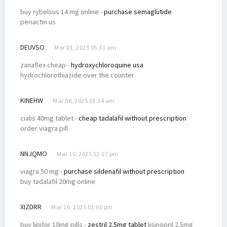
buy rybelsus 14 mg online -
purchase semaglutide
periactin us
DEUVSO
Mar 01, 2025 05:31 am
zanaflex cheap -
hydroxychloroquine usa
hydrochlorothiazide over the counter
KINEHW
Mar 08, 2025 03:34 am
cialis 40mg tablet -
cheap tadalafil without prescription
order viagra pill
NNJQMO
Mar 10, 2025 12:17 pm
viagra 50 mg -
purchase sildenafil without prescription
buy tadalafil 20mg online
XIZDRR
Mar 16, 2025 01:00 pm
buy lipitor 10mg pills -
zestril 2.5mg tablet
lisinopril 2.5mg