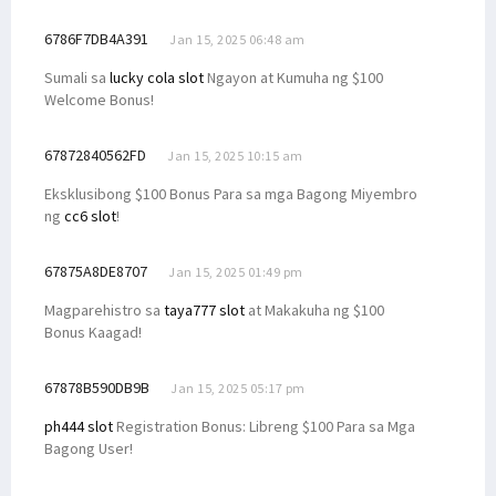
6786F7DB4A391
Jan 15, 2025 06:48 am
Sumali sa
lucky cola slot
Ngayon at Kumuha ng $100
Welcome Bonus!
67872840562FD
Jan 15, 2025 10:15 am
Eksklusibong $100 Bonus Para sa mga Bagong Miyembro
ng
cc6 slot
!
67875A8DE8707
Jan 15, 2025 01:49 pm
Magparehistro sa
taya777 slot
at Makakuha ng $100
Bonus Kaagad!
67878B590DB9B
Jan 15, 2025 05:17 pm
ph444 slot
Registration Bonus: Libreng $100 Para sa Mga
Bagong User!