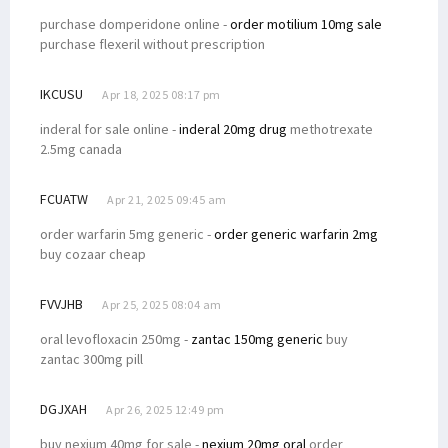
purchase domperidone online -
order motilium 10mg sale
purchase flexeril without prescription
IKCUSU
Apr 18, 2025 08:17 pm
inderal for sale online -
inderal 20mg drug
methotrexate
2.5mg canada
FCUATW
Apr 21, 2025 09:45 am
order warfarin 5mg generic -
order generic warfarin 2mg
buy cozaar cheap
FVVJHB
Apr 25, 2025 08:04 am
oral levofloxacin 250mg -
zantac 150mg generic
buy
zantac 300mg pill
DGJXAH
Apr 26, 2025 12:49 pm
buy nexium 40mg for sale -
nexium 20mg oral
order