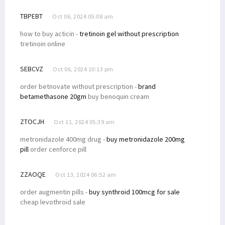
TBPEBT
Oct 06, 2024 05:08 am
how to buy acticin -
tretinoin gel without prescription
tretinoin online
SEBCVZ
Oct 06, 2024 10:13 pm
order betnovate without prescription -
brand
betamethasone 20gm
buy benoquin cream
ZTOCJH
Oct 11, 2024 05:39 am
metronidazole 400mg drug -
buy metronidazole 200mg
pill
order cenforce pill
ZZAOQE
Oct 13, 2024 06:52 am
order augmentin pills -
buy synthroid 100mcg for sale
cheap levothroid sale