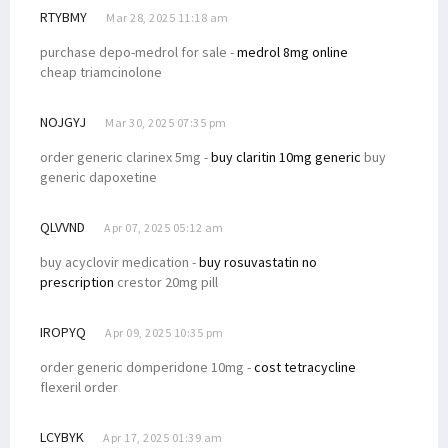
RTYBMY
Mar 28, 2025 11:18 am
purchase depo-medrol for sale -
medrol 8mg online
cheap triamcinolone
NOJGYJ
Mar 30, 2025 07:35 pm
order generic clarinex 5mg -
buy claritin 10mg generic
buy
generic dapoxetine
QLVVND
Apr 07, 2025 05:12 am
buy acyclovir medication -
buy rosuvastatin no
prescription
crestor 20mg pill
IROPYQ
Apr 09, 2025 10:35 pm
order generic domperidone 10mg -
cost tetracycline
flexeril order
LCYBYK
Apr 17, 2025 01:39 am