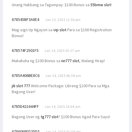
Unang Hakbang sa Tagumpay: $100 Bonus sa
55bmw slot
!
678545BF3A8E4
Jan 13, 2025 11:56 pm
Mag-sign Up Ngayon sa
vip slot
Para sa $100 Registration
Bonus!
678574F2501F5
Jan 14, 2025 03:17 am
Makakuha ng $100 Bonus sa
nn777 slot
, Walang Hirap!
6785A406BE8C6
Jan 14, 2025 06:38 am
jili slot 777
Welcome Package: Libreng $100 Para sa Mga
Bagong User!
6785D421644FF
Jan 14, 2025 10:04 am
Bagong User ng
tg777 slot
? $100 Bonus Agad Para Sayo!
6786068ED2DD3
Jan 14, 2025 01:39 pm