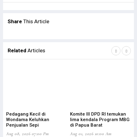
Share
This Article
Related
Articles
Pedagang Kecil di
Komite III DPD RI temukan
Bu
Wondama Keluhkan
lima kendala Program MBG
Ke
Penjualan Sepi
di Papua Barat
W
Aug 08, 2026 07:00 Pm
Aug 01, 2026 10:00 Am
Jul