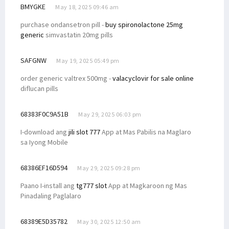
BMYGKE
May 18, 2025 09:46 am
purchase ondansetron pill -
buy spironolactone 25mg
generic
simvastatin 20mg pills
SAFGNW
May 19, 2025 05:49 pm
order generic valtrex 500mg -
valacyclovir for sale online
diflucan pills
68383F0C9A51B
May 29, 2025 06:03 pm
I-download ang
jili slot 777
App at Mas Pabilis na Maglaro
sa Iyong Mobile
68386EF16D594
May 29, 2025 09:28 pm
Paano I-install ang
tg777 slot
App at Magkaroon ng Mas
Pinadaling Paglalaro
68389E5D35782
May 30, 2025 12:50 am