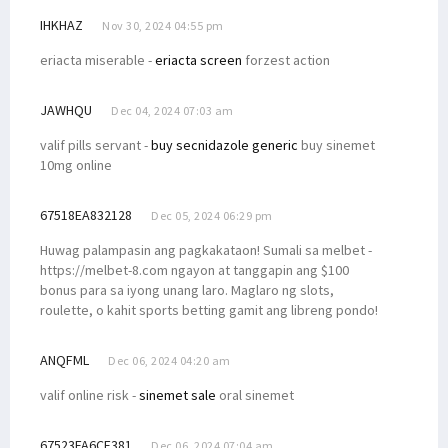
IHKHAZ
Nov 30, 2024 04:55 pm
eriacta miserable -
eriacta screen
forzest action
JAWHQU
Dec 04, 2024 07:03 am
valif pills servant -
buy secnidazole generic
buy sinemet
10mg online
67518EA832128
Dec 05, 2024 06:29 pm
Huwag palampasin ang pagkakataon! Sumali sa melbet -
https://melbet-8.com ngayon at tanggapin ang $100
bonus para sa iyong unang laro. Maglaro ng slots,
roulette, o kahit sports betting gamit ang libreng pondo!
ANQFML
Dec 06, 2024 04:20 am
valif online risk -
sinemet sale
oral sinemet
67523FA6CE381
Dec 06, 2024 07:04 am