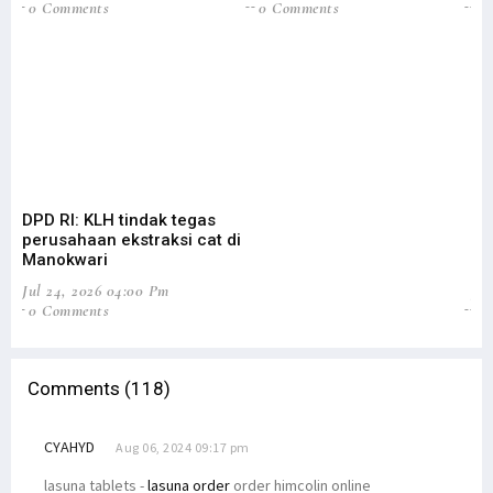
0 Comments
0 Comments
0
DPD RI: KLH tindak tegas
DP
perusahaan ekstraksi cat di
Ev
Manokwari
An
Jul 24, 2026 04:00 Pm
Jul
0 Comments
1 
Comments (118)
CYAHYD
Aug 06, 2024 09:17 pm
lasuna tablets -
lasuna order
order himcolin online