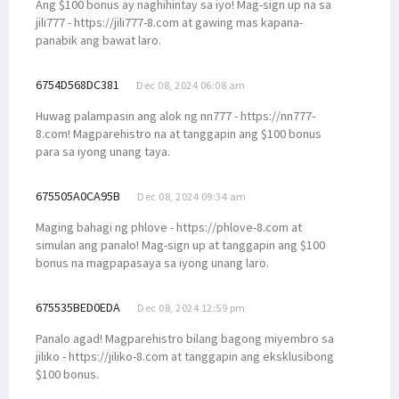
Ang $100 bonus ay naghihintay sa iyo! Mag-sign up na sa
jili777 - https://jili777-8.com at gawing mas kapana-
panabik ang bawat laro.
6754D568DC381
Dec 08, 2024 06:08 am
Huwag palampasin ang alok ng nn777 - https://nn777-
8.com! Magparehistro na at tanggapin ang $100 bonus
para sa iyong unang taya.
675505A0CA95B
Dec 08, 2024 09:34 am
Maging bahagi ng phlove - https://phlove-8.com at
simulan ang panalo! Mag-sign up at tanggapin ang $100
bonus na magpapasaya sa iyong unang laro.
675535BED0EDA
Dec 08, 2024 12:59 pm
Panalo agad! Magparehistro bilang bagong miyembro sa
jiliko - https://jiliko-8.com at tanggapin ang eksklusibong
$100 bonus.