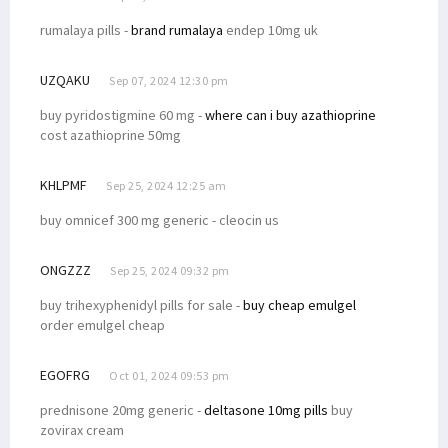
rumalaya pills -
brand rumalaya
endep 10mg uk
UZQAKU
Sep 07, 2024 12:30 pm
buy pyridostigmine 60 mg -
where can i buy azathioprine
cost azathioprine 50mg
KHLPMF
Sep 25, 2024 12:25 am
buy omnicef 300 mg generic -
cleocin us
ONGZZZ
Sep 25, 2024 09:32 pm
buy trihexyphenidyl pills for sale -
buy cheap emulgel
order emulgel cheap
EGOFRG
Oct 01, 2024 09:53 pm
prednisone 20mg generic -
deltasone 10mg pills
buy
zovirax cream