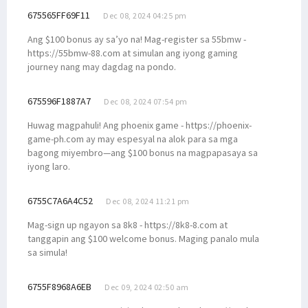
675565FF69F11
Dec 08, 2024 04:25 pm
Ang $100 bonus ay sa’yo na! Mag-register sa 55bmw -
https://55bmw-88.com at simulan ang iyong gaming
journey nang may dagdag na pondo.
675596F1887A7
Dec 08, 2024 07:54 pm
Huwag magpahuli! Ang phoenix game - https://phoenix-
game-ph.com ay may espesyal na alok para sa mga
bagong miyembro—ang $100 bonus na magpapasaya sa
iyong laro.
6755C7A6A4C52
Dec 08, 2024 11:21 pm
Mag-sign up ngayon sa 8k8 - https://8k8-8.com at
tanggapin ang $100 welcome bonus. Maging panalo mula
sa simula!
6755F8968A6EB
Dec 09, 2024 02:50 am