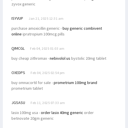
zyvox generic
ISYVUP
Jan 21, 2025 12:31 am
purchase amoxicillin generic -
buy generic combivent
online
ipratropium 100mcg pills
QIMCGL
Feb 04, 2025 01:03 am
buy cheap zithromax -
nebivolol us
bystolic 20mg tablet
OXEDPS
Feb 04, 2025 02:54 pm
buy omnacortil for sale -
prometrium 100mg brand
prometrium tablet
JGSASU
Feb 11, 2025 07:33 am
lasix 100mg usa -
order lasix 40mg generic
order
betnovate 20gm generic