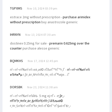
TGPXMS
Nov 10, 2024 03:39 pm
estrace 2mg without prescription -
purchase arimidex
without prescription
buy anastrozole generic
IHRNYN
Nov 13, 2024 07:30 am
dostinex 0.25mg for sale -
premarin 0.625mg over the
counter
purchase alesse generic
BQMKHS
Nov 17, 2024 12:45 pm
гѓ—гѓ¬гѓ‰гѓ‹гѓі её‚иІ© гЃЉгЃ™гЃ™г‚Ѓ -
гѓ—гѓ¬гѓ‰гѓ‹гѓі
еЂ¤ж®µ
г‚ўг‚ёг‚№гѓ­гѓћг‚¤г‚·гѓі гЃ®иіје…Ґ
DORSBK
Nov 23, 2024 11:38 am
гѓ—гѓ¬гѓ‰гѓ‹гѓійЊ 5 mg еј·гЃ• -
г‚ўг‚­
гѓҐгѓ†г‚¤гѓіг‚ёг‚§гѓЌгѓЄгѓѓг‚Ї йЂљиІ©
г‚¤г‚Ѕгѓ€гѓ¬гѓЃгѓЋг‚¤гѓі гЃ©гЃ“гЃ§иІ·гЃ€г‚‹