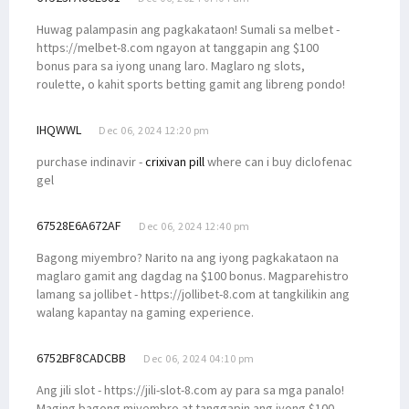
Huwag palampasin ang pagkakataon! Sumali sa melbet -
https://melbet-8.com ngayon at tanggapin ang $100
bonus para sa iyong unang laro. Maglaro ng slots,
roulette, o kahit sports betting gamit ang libreng pondo!
IHQWWL
Dec 06, 2024 12:20 pm
purchase indinavir -
crixivan pill
where can i buy diclofenac
gel
67528E6A672AF
Dec 06, 2024 12:40 pm
Bagong miyembro? Narito na ang iyong pagkakataon na
maglaro gamit ang dagdag na $100 bonus. Magparehistro
lamang sa jollibet - https://jollibet-8.com at tangkilikin ang
walang kapantay na gaming experience.
6752BF8CADCBB
Dec 06, 2024 04:10 pm
Ang jili slot - https://jili-slot-8.com ay para sa mga panalo!
Maging bagong miyembro at tanggapin ang iyong $100