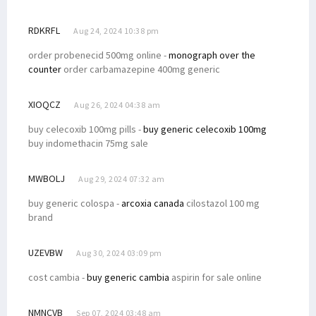
RDKRFL
Aug 24, 2024 10:38 pm
order probenecid 500mg online -
monograph over the
counter
order carbamazepine 400mg generic
XIOQCZ
Aug 26, 2024 04:38 am
buy celecoxib 100mg pills -
buy generic celecoxib 100mg
buy indomethacin 75mg sale
MWBOLJ
Aug 29, 2024 07:32 am
buy generic colospa -
arcoxia canada
cilostazol 100 mg
brand
UZEVBW
Aug 30, 2024 03:09 pm
cost cambia -
buy generic cambia
aspirin for sale online
NMNCVB
Sep 07, 2024 03:48 am