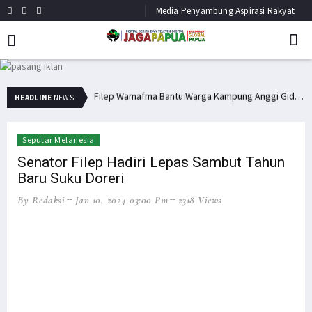
Media Penyambung Aspirasi Rakyat
Filep Serahkan Buku Karyanya untuk Bupati Pegaf & Billy Mambrasar
Filep Wamafma Bantu Warga Kampung Anggi Gida dengan Bama
HEADLINE
NEWS
Seputar Melanesia
Senator Filep Hadiri Lepas Sambut Tahun
Baru Suku Doreri
By Redaksi
Jan 10, 2024 03:00 Pm
2318 Views