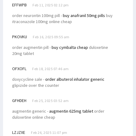
EFFWPB
Feb 11, 2025 02:12 pm
order neurontin 100mg pill -
buy anafranil 50mg pills
buy
itraconazole 100mg online cheap
PKOVKU
Feb 16, 2025 09:55 am
order augmentin pill -
buy cymbalta cheap
duloxetine
20mg tablet
OFXOFL
Feb 18, 2025 07:46 am
doxycycline sale -
order albuterol inhalator generic
glipizide over the counter
GFHDEH
Feb 25, 2025 03:52 am
augmentin generic -
augmentin 625mg tablet
order
duloxetine online cheap
LZJZXE
Feb 26, 2025 11:07 pm