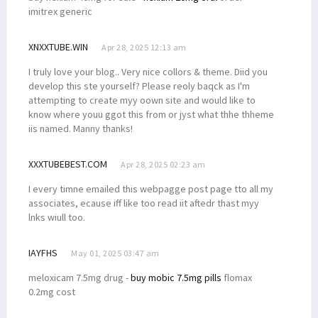
imitrex generic
XNXXTUBE.WIN
Apr 28, 2025 12:13 am
I truly love your blog.. Very nice collors & theme. Diid you
develop this ste yourself? Please reoly baqck as I'm
attempting to create myy oown site and would like to
know where youu ggot this from or jyst what thhe thheme
iis named. Manny thanks!
XXXTUBEBEST.COM
Apr 28, 2025 02:23 am
I every timne emailed this webpagge post page tto all my
associates, ecause iff like too read iit aftedr thast myy
lnks wiull too.
IAYFHS
May 01, 2025 03:47 am
meloxicam 7.5mg drug -
buy mobic 7.5mg pills
flomax
0.2mg cost