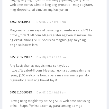
welcome bonus. Simple lang ang proseso—mag-register,
mag-deposito, at simulan ang kasiyahan!
6752F04139531
Dec 06, 2024 07:38 pm
Magsimula ng masaya at panalong adventure sa rich711 -
https://rich711-8.com! Mag-register ngayon at makakuha
ng eksklusibong $100 bonus na magbibigay sa’yo ng
edge sa bawat laro.
6753213279187
Dec 06, 2024 11:07 pm
Ang kasiyahan ay nagsisimula sa tayabet -
https://tayabet-8.com! Mag-sign up na at tamasahin ang
iyong $100 welcome bonus para mas maraming panalo.
Siguradong sulit ang bawat taya!
6753515660629
Dec 07, 2024 02:32 am
Huwag nang maghintay pa! Ang $100 welcome bonus ng
phl63 - https://phl63-8.com ay para lamang sa mga