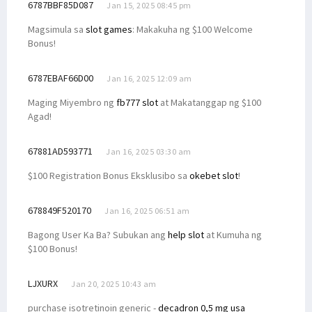
6787BBF85D087
Jan 15, 2025 08:45 pm
Magsimula sa
slot games
: Makakuha ng $100 Welcome
Bonus!
6787EBAF66D00
Jan 16, 2025 12:09 am
Maging Miyembro ng
fb777 slot
at Makatanggap ng $100
Agad!
67881AD593771
Jan 16, 2025 03:30 am
$100 Registration Bonus Eksklusibo sa
okebet slot
!
678849F520170
Jan 16, 2025 06:51 am
Bagong User Ka Ba? Subukan ang
help slot
at Kumuha ng
$100 Bonus!
LJXURX
Jan 20, 2025 10:43 am
purchase isotretinoin generic -
decadron 0,5 mg usa