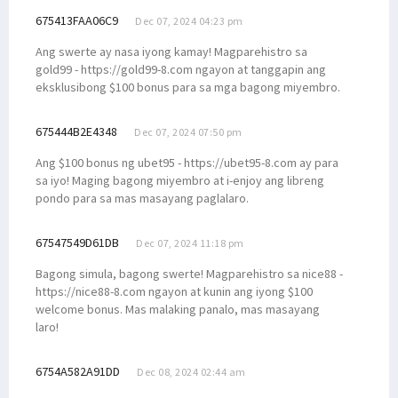
675413FAA06C9
Dec 07, 2024 04:23 pm
Ang swerte ay nasa iyong kamay! Magparehistro sa
gold99 - https://gold99-8.com ngayon at tanggapin ang
eksklusibong $100 bonus para sa mga bagong miyembro.
675444B2E4348
Dec 07, 2024 07:50 pm
Ang $100 bonus ng ubet95 - https://ubet95-8.com ay para
sa iyo! Maging bagong miyembro at i-enjoy ang libreng
pondo para sa mas masayang paglalaro.
67547549D61DB
Dec 07, 2024 11:18 pm
Bagong simula, bagong swerte! Magparehistro sa nice88 -
https://nice88-8.com ngayon at kunin ang iyong $100
welcome bonus. Mas malaking panalo, mas masayang
laro!
6754A582A91DD
Dec 08, 2024 02:44 am