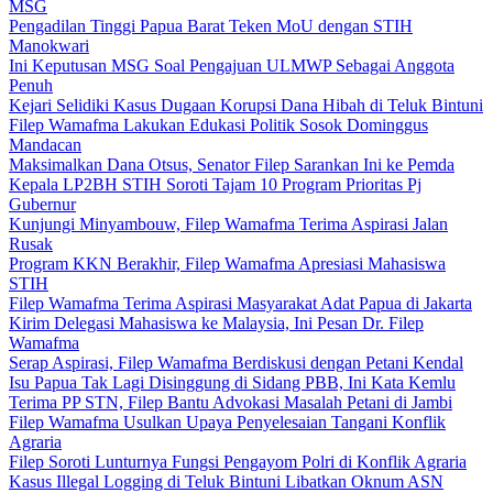
MSG
Pengadilan Tinggi Papua Barat Teken MoU dengan STIH
Manokwari
Ini Keputusan MSG Soal Pengajuan ULMWP Sebagai Anggota
Penuh
Kejari Selidiki Kasus Dugaan Korupsi Dana Hibah di Teluk Bintuni
Filep Wamafma Lakukan Edukasi Politik Sosok Dominggus
Mandacan
Maksimalkan Dana Otsus, Senator Filep Sarankan Ini ke Pemda
Kepala LP2BH STIH Soroti Tajam 10 Program Prioritas Pj
Gubernur
Kunjungi Minyambouw, Filep Wamafma Terima Aspirasi Jalan
Rusak
Program KKN Berakhir, Filep Wamafma Apresiasi Mahasiswa
STIH
Filep Wamafma Terima Aspirasi Masyarakat Adat Papua di Jakarta
Kirim Delegasi Mahasiswa ke Malaysia, Ini Pesan Dr. Filep
Wamafma
Serap Aspirasi, Filep Wamafma Berdiskusi dengan Petani Kendal
Isu Papua Tak Lagi Disinggung di Sidang PBB, Ini Kata Kemlu
Terima PP STN, Filep Bantu Advokasi Masalah Petani di Jambi
Filep Wamafma Usulkan Upaya Penyelesaian Tangani Konflik
Agraria
Filep Soroti Lunturnya Fungsi Pengayom Polri di Konflik Agraria
Kasus Illegal Logging di Teluk Bintuni Libatkan Oknum ASN