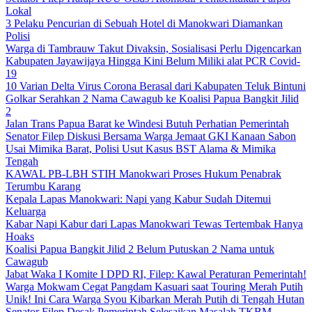
Lokal
3 Pelaku Pencurian di Sebuah Hotel di Manokwari Diamankan
Polisi
Warga di Tambrauw Takut Divaksin, Sosialisasi Perlu Digencarkan
Kabupaten Jayawijaya Hingga Kini Belum Miliki alat PCR Covid-
19
10 Varian Delta Virus Corona Berasal dari Kabupaten Teluk Bintuni
Golkar Serahkan 2 Nama Cawagub ke Koalisi Papua Bangkit Jilid
2
Jalan Trans Papua Barat ke Windesi Butuh Perhatian Pemerintah
Senator Filep Diskusi Bersama Warga Jemaat GKI Kanaan Sabon
Usai Mimika Barat, Polisi Usut Kasus BST Alama & Mimika
Tengah
KAWAL PB-LBH STIH Manokwari Proses Hukum Penabrak
Terumbu Karang
Kepala Lapas Manokwari: Napi yang Kabur Sudah Ditemui
Keluarga
Kabar Napi Kabur dari Lapas Manokwari Tewas Tertembak Hanya
Hoaks
Koalisi Papua Bangkit Jilid 2 Belum Putuskan 2 Nama untuk
Cawagub
Jabat Waka I Komite I DPD RI, Filep: Kawal Peraturan Pemerintah!
Warga Mokwam Cegat Pangdam Kasuari saat Touring Merah Putih
Unik! Ini Cara Warga Syou Kibarkan Merah Putih di Tengah Hutan
Senator Filep Desak Pemerintah Selesaikan Masalah TKBM