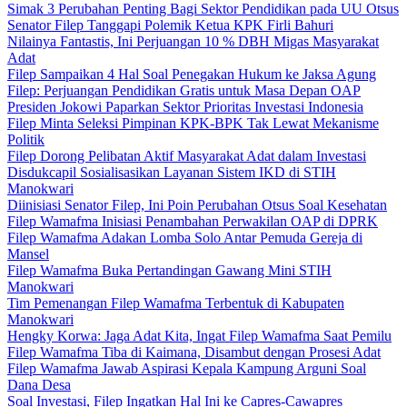
Simak 3 Perubahan Penting Bagi Sektor Pendidikan pada UU Otsus
Senator Filep Tanggapi Polemik Ketua KPK Firli Bahuri
Nilainya Fantastis, Ini Perjuangan 10 % DBH Migas Masyarakat
Adat
Filep Sampaikan 4 Hal Soal Penegakan Hukum ke Jaksa Agung
Filep: Perjuangan Pendidikan Gratis untuk Masa Depan OAP
Presiden Jokowi Paparkan Sektor Prioritas Investasi Indonesia
Filep Minta Seleksi Pimpinan KPK-BPK Tak Lewat Mekanisme
Politik
Filep Dorong Pelibatan Aktif Masyarakat Adat dalam Investasi
Disdukcapil Sosialisasikan Layanan Sistem IKD di STIH
Manokwari
Diinisiasi Senator Filep, Ini Poin Perubahan Otsus Soal Kesehatan
Filep Wamafma Inisiasi Penambahan Perwakilan OAP di DPRK
Filep Wamafma Adakan Lomba Solo Antar Pemuda Gereja di
Mansel
Filep Wamafma Buka Pertandingan Gawang Mini STIH
Manokwari
Tim Pemenangan Filep Wamafma Terbentuk di Kabupaten
Manokwari
Hengky Korwa: Jaga Adat Kita, Ingat Filep Wamafma Saat Pemilu
Filep Wamafma Tiba di Kaimana, Disambut dengan Prosesi Adat
Filep Wamafma Jawab Aspirasi Kepala Kampung Arguni Soal
Dana Desa
Soal Investasi, Filep Ingatkan Hal Ini ke Capres-Cawapres