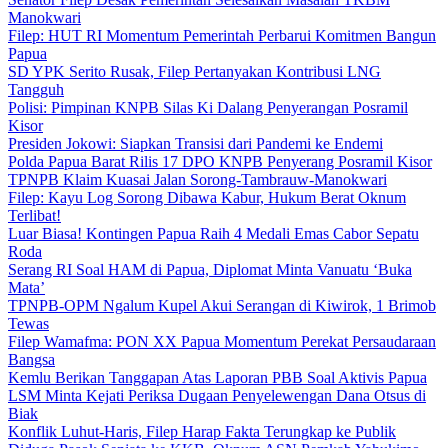
Manokwari
Filep: HUT RI Momentum Pemerintah Perbarui Komitmen Bangun
Papua
SD YPK Serito Rusak, Filep Pertanyakan Kontribusi LNG
Tangguh
Polisi: Pimpinan KNPB Silas Ki Dalang Penyerangan Posramil
Kisor
Presiden Jokowi: Siapkan Transisi dari Pandemi ke Endemi
Polda Papua Barat Rilis 17 DPO KNPB Penyerang Posramil Kisor
TPNPB Klaim Kuasai Jalan Sorong-Tambrauw-Manokwari
Filep: Kayu Log Sorong Dibawa Kabur, Hukum Berat Oknum
Terlibat!
Luar Biasa! Kontingen Papua Raih 4 Medali Emas Cabor Sepatu
Roda
Serang RI Soal HAM di Papua, Diplomat Minta Vanuatu ‘Buka
Mata’
TPNPB-OPM Ngalum Kupel Akui Serangan di Kiwirok, 1 Brimob
Tewas
Filep Wamafma: PON XX Papua Momentum Perekat Persaudaraan
Bangsa
Kemlu Berikan Tanggapan Atas Laporan PBB Soal Aktivis Papua
LSM Minta Kejati Periksa Dugaan Penyelewengan Dana Otsus di
Biak
Konflik Luhut-Haris, Filep Harap Fakta Terungkap ke Publik