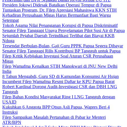
Presiden Jokowi Didesak Batalkan Operasi Tempur di Papua
Tuntaskan Program, Dr. Filep Apresiasi Mahasiswa KKN STIH
Kehadiran Perusahaan Migas Harus Bermanfaat Bagi Warga
Setempat
Tokoh Agama Nilai Penanganan Korupsi di Papua Diskriminatif
Senator Filep Tanggapi Upaya Penyelamatan Pilot Susi Air di Papua
Sejumlah Pejabat Daerah Terindikasi Terlibat dan Biayai KKB
Nduga
Tersendat Berbulan-Bulan, Gaji Guru PPPK Papua Segera Dibayar
Senator Filep Tanggapi Rilis Kontribusi BP Tangguh untuk Papua
Filep Kritik Kebijakan Investasi Soal Aturan CSR Perusahaan
Migas
Filep Wamafma Kenalkan STIH Manokwari di JNU New Delhi
India
8 Tahun Mengabdi, Guru SD di Kamundan Konsumsi Air Hujan
Incumbent Filep Wamafma Resmi Daftar ke KPU Papua Barat
Robert Kardinal Dorong Audit-Investigasi CSR dan DBH LNG
Tangguh
Filep Bahas Kondisi Masyarakat Ring I LNG Tangguh dengan
USAID
Kukuhkan 6 Anggota BPP Otsus Asli Papua, Wapres Beri 4
Instruksi
Filep Sampaikan Masalah Pertanahan di Pabar ke Menteri
ATR/BPN