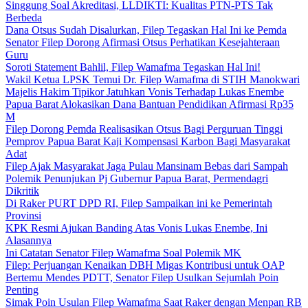
Singgung Soal Akreditasi, LLDIKTI: Kualitas PTN-PTS Tak
Berbeda
Dana Otsus Sudah Disalurkan, Filep Tegaskan Hal Ini ke Pemda
Senator Filep Dorong Afirmasi Otsus Perhatikan Kesejahteraan
Guru
Soroti Statement Bahlil, Filep Wamafma Tegaskan Hal Ini!
Wakil Ketua LPSK Temui Dr. Filep Wamafma di STIH Manokwari
Majelis Hakim Tipikor Jatuhkan Vonis Terhadap Lukas Enembe
Papua Barat Alokasikan Dana Bantuan Pendidikan Afirmasi Rp35
M
Filep Dorong Pemda Realisasikan Otsus Bagi Perguruan Tinggi
Pemprov Papua Barat Kaji Kompensasi Karbon Bagi Masyarakat
Adat
Filep Ajak Masyarakat Jaga Pulau Mansinam Bebas dari Sampah
Polemik Penunjukan Pj Gubernur Papua Barat, Permendagri
Dikritik
Di Raker PURT DPD RI, Filep Sampaikan ini ke Pemerintah
Provinsi
KPK Resmi Ajukan Banding Atas Vonis Lukas Enembe, Ini
Alasannya
Ini Catatan Senator Filep Wamafma Soal Polemik MK
Filep: Perjuangan Kenaikan DBH Migas Kontribusi untuk OAP
Bertemu Mendes PDTT, Senator Filep Usulkan Sejumlah Poin
Penting
Simak Poin Usulan Filep Wamafma Saat Raker dengan Menpan RB