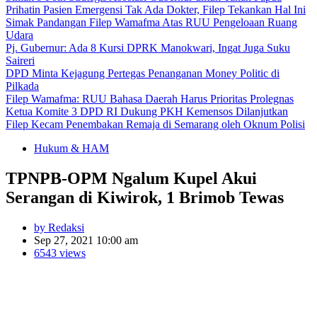
Prihatin Pasien Emergensi Tak Ada Dokter, Filep Tekankan Hal Ini
Simak Pandangan Filep Wamafma Atas RUU Pengeloaan Ruang
Udara
Pj. Gubernur: Ada 8 Kursi DPRK Manokwari, Ingat Juga Suku
Saireri
DPD Minta Kejagung Pertegas Penanganan Money Politic di
Pilkada
Filep Wamafma: RUU Bahasa Daerah Harus Prioritas Prolegnas
Ketua Komite 3 DPD RI Dukung PKH Kemensos Dilanjutkan
Filep Kecam Penembakan Remaja di Semarang oleh Oknum Polisi
Hukum & HAM
TPNPB-OPM Ngalum Kupel Akui
Serangan di Kiwirok, 1 Brimob Tewas
by Redaksi
Sep 27, 2021 10:00 am
6543 views