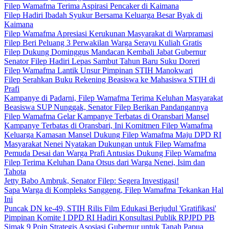
Filep Wamafma Terima Aspirasi Pencaker di Kaimana
Filep Hadiri Ibadah Syukur Bersama Keluarga Besar Byak di
Kaimana
Filep Wamafma Apresiasi Kerukunan Masyarakat di Warpramasi
Filep Beri Peluang 3 Perwakilan Warga Serayu Kuliah Gratis
Filep Dukung Dominggus Mandacan Kembali Jabat Gubernur
Senator Filep Hadiri Lepas Sambut Tahun Baru Suku Doreri
Filep Wamafma Lantik Unsur Pimpinan STIH Manokwari
Filep Serahkan Buku Rekening Beasiswa ke Mahasiswa STIH di
Prafi
Kampanye di Padarni, Filep Wamafma Terima Keluhan Masyarakat
Beasiswa SUP Nunggak, Senator Filep Berikan Pandangannya
Filep Wamafma Gelar Kampanye Terbatas di Oransbari Mansel
Kampanye Terbatas di Oransbari, Ini Komitmen Filep Wamafma
Keluarga Kamasan Mansel Dukung Filep Wamafma Maju DPD RI
Masyarakat Nenei Nyatakan Dukungan untuk Filep Wamafma
Pemuda Desai dan Warga Prafi Antusias Dukung Filep Wamafma
Filep Terima Keluhan Dana Otsus dari Warga Nenei, Isim dan
Tahota
Jetty Babo Ambruk, Senator Filep: Segera Investigasi!
Sapa Warga di Kompleks Sanggeng, Filep Wamafma Tekankan Hal
Ini
Puncak DN ke-49, STIH Rilis Film Edukasi Berjudul 'Gratifikasi'
Pimpinan Komite I DPD RI Hadiri Konsultasi Publik RPJPD PB
Simak 9 Poin Strategis Asosiasi Gubernur untuk Tanah Papua