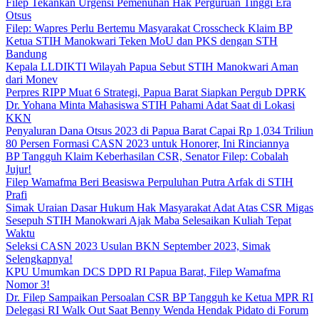
Filep Tekankan Urgensi Pemenuhan Hak Perguruan Tinggi Era
Otsus
Filep: Wapres Perlu Bertemu Masyarakat Crosscheck Klaim BP
Ketua STIH Manokwari Teken MoU dan PKS dengan STH
Bandung
Kepala LLDIKTI Wilayah Papua Sebut STIH Manokwari Aman
dari Monev
Perpres RIPP Muat 6 Strategi, Papua Barat Siapkan Pergub DPRK
Dr. Yohana Minta Mahasiswa STIH Pahami Adat Saat di Lokasi
KKN
Penyaluran Dana Otsus 2023 di Papua Barat Capai Rp 1,034 Triliun
80 Persen Formasi CASN 2023 untuk Honorer, Ini Rinciannya
BP Tangguh Klaim Keberhasilan CSR, Senator Filep: Cobalah
Jujur!
Filep Wamafma Beri Beasiswa Perpuluhan Putra Arfak di STIH
Prafi
Simak Uraian Dasar Hukum Hak Masyarakat Adat Atas CSR Migas
Sesepuh STIH Manokwari Ajak Maba Selesaikan Kuliah Tepat
Waktu
Seleksi CASN 2023 Usulan BKN September 2023, Simak
Selengkapnya!
KPU Umumkan DCS DPD RI Papua Barat, Filep Wamafma
Nomor 3!
Dr. Filep Sampaikan Persoalan CSR BP Tangguh ke Ketua MPR RI
Delegasi RI Walk Out Saat Benny Wenda Hendak Pidato di Forum