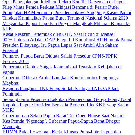
Opsi Penggalangan Intelijen Redam Konflik Bersenjata di Papua
Filep Minta Pemda Perkuat Mitigasi Bencana di Pesisir Rufei
Peringatan HAM Sedunia, Presiden Jokowi Singgung Kasus Paniai
Tingkat Kriminalitas Papua Barat Tertinggi Nasional Selama 2020
Masyarakat Papua Laporkan Proyek Mangkrak Miliaran Rupiah ke
KPK
Kasat Reskrim Tertembak oleh OTK Saat Ricuh di Mansel
90 % Lulusan Adalah OAP, Filep: Ini Kontribusi STIH untuk Papua
Presiden Dibayangi Isu Papua Lepas Saat Ambil Alih Saham
Freeport
Pemprov Papua Barat Diduga Salahi Prosedur CPNS-PPPK
Formasi 2018
Pemerintah Bentuk Satgas Komunikasi Tegaskan Kebijakan di
Papua
Gubernur Didesak Ambil Langkah Konkret untuk Pengungsi
Maybrat
Respons Panglima TNI, Filep: Sudah Saatnya TNI OAP Jadi
Pemimpin
Seorang Guru Pesantren Lakukan Pembersihan Gereja Jelang Natal
Kapolda Papua: Presiden Bersedia Bertemu Eks KKB yang Sadar
NKRI
Gubernur dan Sekda Papua Barat Tak Open House Saat Nataru
Kas Pemda ‘Ngendap’, Gubernur Papua-Papua Barat Ditegur
Mendagri
BUMN Buka Lowongan Kerja Khusus Putra-Putri Papua dan