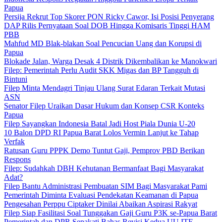
Papua
Persija Rekrut Top Skorer PON Ricky Cawor, Isi Posisi Penyerang
DAP Rilis Pernyataan Soal DOB Hingga Komisaris Tinggi HAM
PBB
Mahfud MD Blak-blakan Soal Pencucian Uang dan Korupsi di
Papua
Blokade Jalan, Warga Desak 4 Distrik Dikembalikan ke Manokwari
Filep: Pemerintah Perlu Audit SKK Migas dan BP Tangguh di
Bintuni
Filep Minta Mendagri Tinjau Ulang Surat Edaran Terkait Mutasi
ASN
Senator Filep Uraikan Dasar Hukum dan Konsep CSR Konteks
Papua
Filep Sayangkan Indonesia Batal Jadi Host Piala Dunia U-20
10 Balon DPD RI Papua Barat Lolos Vermin Lanjut ke Tahap
Verfak
Ratusan Guru PPPK Demo Tuntut Gaji, Pemprov PBD Berikan
Respons
Filep: Sudahkah DBH Kehutanan Bermanfaat Bagi Masyarakat
Adat?
Filep Bantu Administrasi Pembuatan SIM Bagi Masyarakat Pami
Pemerintah Diminta Evaluasi Pendekatan Keamanan di Papua
Pengesahan Perppu Ciptaker Dinilai Abaikan Aspirasi Rakyat
Filep Siap Fasilitasi Soal Tunggakan Gaji Guru P3K se-Papua Barat
Pemerintah dan DPR Sepakati Bahas Revisi Kedua UU ITE