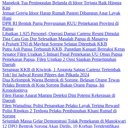
Mangkok Tua Peninggalan Belanda di Idoor Terjaga Baik Hingga
Kini
Jemaat Gereja Idoor Harap Rumah Pastori Dibangun Agar Layak
Huni
DPR RI Bentuk Panja Penyusunan RUU Pemekaran Provinsi di
Papua
Libatkan 1.925 Personel, Operasi Damai Cartenz Resmi Dimulai
Tiga Cara Gus Dur Selesaikan Masalah Papua di Masanya
4 Prajurit TNI di Maybrat Sorong Selatan Ditembak KKB
Putra Asli Papua Terbunuh KKB, Pangdam Kasuari Bereaksi Keras
Senator Filep Uraikan 5 Intisari Pasal Pemekaran UU Otsus Papua
Pemekaran Papua, Filep Ungkap 2 Opsi Siapkan Pemerintahan
Daerah
Serangan KKB di Kiwirok, 1 Anggota Satgas Cartenz Tertembak
Tok! Ini Jadwal Resmi Pilpres dan Pilkada 2024
Dua Kelompok Warga Bentrok di Sorong, Belasan Orang Tewas
Pelaku Bentrok di Kota Sorong Bukan Orang Papua, Ini
Kronologinya
Filep Harap Aparat Mampu Deteksi Dini Potensi Kekerasan di
Daerah
Filep Wamafma: Polisi Penangkap Pelaku Layak Terima Reward
Polisi Ringkus 2 Terduga Pelaku Pembunuhan Khani Rumaf di
Sorong
Sejumlah Massa Gelar Demonstrasi Tolak Pemekaran di Manokwari
12 DPO Bentrok Sorong Akan Dirilis, 10 Korban Teridentifikasi