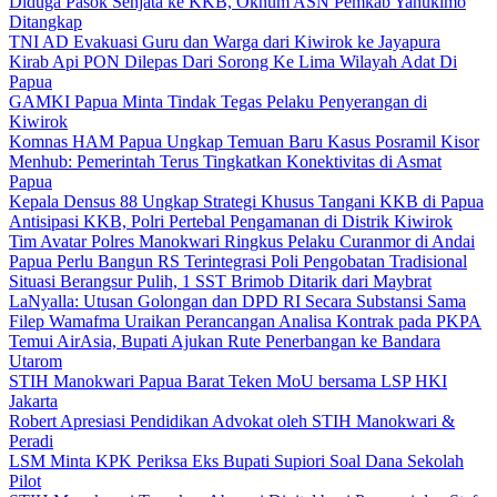
Diduga Pasok Senjata ke KKB, Oknum ASN Pemkab Yahukimo
Ditangkap
TNI AD Evakuasi Guru dan Warga dari Kiwirok ke Jayapura
Kirab Api PON Dilepas Dari Sorong Ke Lima Wilayah Adat Di
Papua
GAMKI Papua Minta Tindak Tegas Pelaku Penyerangan di
Kiwirok
Komnas HAM Papua Ungkap Temuan Baru Kasus Posramil Kisor
Menhub: Pemerintah Terus Tingkatkan Konektivitas di Asmat
Papua
Kepala Densus 88 Ungkap Strategi Khusus Tangani KKB di Papua
Antisipasi KKB, Polri Pertebal Pengamanan di Distrik Kiwirok
Tim Avatar Polres Manokwari Ringkus Pelaku Curanmor di Andai
Papua Perlu Bangun RS Terintegrasi Poli Pengobatan Tradisional
Situasi Berangsur Pulih, 1 SST Brimob Ditarik dari Maybrat
LaNyalla: Utusan Golongan dan DPD RI Secara Substansi Sama
Filep Wamafma Uraikan Perancangan Analisa Kontrak pada PKPA
Temui AirAsia, Bupati Ajukan Rute Penerbangan ke Bandara
Utarom
STIH Manokwari Papua Barat Teken MoU bersama LSP HKI
Jakarta
Robert Apresiasi Pendidikan Advokat oleh STIH Manokwari &
Peradi
LSM Minta KPK Periksa Eks Bupati Supiori Soal Dana Sekolah
Pilot