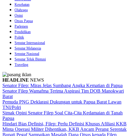
Kesehatan
Olahraga
Opini
Otsus Papua
Parlemen
Pendidikan
Politik
Seputar Internasional
Seputar Melanesia
Seputar Nasional
Seputar Teluk Bintuni
Traveling
HEADLINE
NEWS
Senator Filep: Miras Jelas Sumbang Angka Kematian di Papua
Senator Filep Wamafma Terima Aspirasi Tim DOB Manokwari
Barat
Pemuda PNG Deklarasi Dukungan untuk Papua Barat Lawan
TNI/Polri
Simak Opini Senator Filep Soal Cita-Cita Kedamaian di Tanah
Papua
Hindari Bias Definisi, Filep: Perlu Definisi Khusus Afiliasi KKB
Minta Operasi Militer Dihentikan, KKB Ancam Perang Serentak
Bupati Pegaf Sampaikan Masalah Dana Otsus kepada Filep