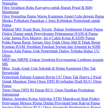
Wamafma
Filep Serahkan Buku Karyanya untuk Bupati Pegaf & Billy
Mambrasar
Filep Wamafma Bantu Warga Kampung Anggi Gida dengan Bama
Menko Polhukam Paparkan 2 Jenis Kebijakan Pemerintah untuk
Papua
Mahfud MD: Kami Buru Teroris, Bukan Sembarang Orang Papua
Dialog Damai untuk Penyelesaian Pelanggaran HAM di Papua
Gelar Jumpa Pers Muprov, Ini 4 Calon Ketua KADIN Papua
Polda Papua Barat: Seruan Aksi Tolak Otsus Jilid II Tidak Benar
Komnas HAM: Hentikan Pasokan Senjata dan Amunisi ke KBB
Dewan Adat Papua Ajak Pemerintah Dialog Terbuka Bahas UU
Otsus
MRP dan MRPB Ajukan Sengketa Kewenangan Lembaga kepada
MK
Miris, Anak-Anak Usia Sekolah di Hutan Kampung Obo Tak
Bersekolah
Pemerintah Pahami Aspirasi Revisi UU Otsus Tak Hanya 2 Pasal
Simak Masukan Timja Otsus DPD RI terhadap Draft RUU Otsus
Papua
Timja Otsus DPD RI Harap RUU Otsus Pastikan Perubahan
Substansial
Marius: Instruksi Ketua Aktivitas STIH Manokwari Ikuti Prokes
Pernyataan Mensos Risma Dinilai Provokatif bagi Rakyat Papua
Senator Filep Harap RUU Otsus Akomodir Pembentukan Parpol