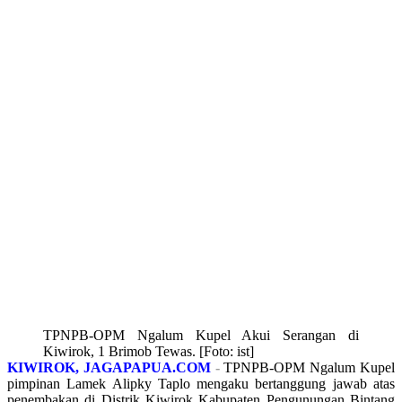
TPNPB-OPM Ngalum Kupel Akui Serangan di
Kiwirok, 1 Brimob Tewas. [Foto: ist]
KIWIROK, JAGAPAPUA.COM
-
TPNPB-OPM Ngalum Kupel
pimpinan Lamek Alipky Taplo mengaku bertanggung jawab atas
penembakan di Distrik Kiwirok Kabupaten Pengunungan Bintang