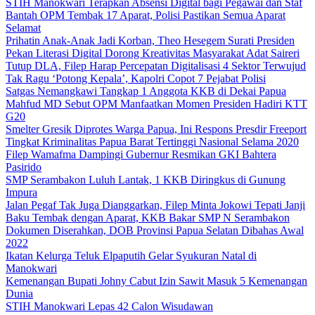
STIH Manokwari Terapkan Absensi Digital bagi Pegawai dan Staf
Bantah OPM Tembak 17 Aparat, Polisi Pastikan Semua Aparat
Selamat
Prihatin Anak-Anak Jadi Korban, Theo Hesegem Surati Presiden
Pekan Literasi Digital Dorong Kreativitas Masyarakat Adat Saireri
Tutup DLA, Filep Harap Percepatan Digitalisasi 4 Sektor Terwujud
Tak Ragu ‘Potong Kepala’, Kapolri Copot 7 Pejabat Polisi
Satgas Nemangkawi Tangkap 1 Anggota KKB di Dekai Papua
Mahfud MD Sebut OPM Manfaatkan Momen Presiden Hadiri KTT
G20
Smelter Gresik Diprotes Warga Papua, Ini Respons Presdir Freeport
Tingkat Kriminalitas Papua Barat Tertinggi Nasional Selama 2020
Filep Wamafma Dampingi Gubernur Resmikan GKI Bahtera
Pasirido
SMP Serambakon Luluh Lantak, 1 KKB Diringkus di Gunung
Impura
Jalan Pegaf Tak Juga Dianggarkan, Filep Minta Jokowi Tepati Janji
Baku Tembak dengan Aparat, KKB Bakar SMP N Serambakon
Dokumen Diserahkan, DOB Provinsi Papua Selatan Dibahas Awal
2022
Ikatan Kelurga Teluk Elpaputih Gelar Syukuran Natal di
Manokwari
Kemenangan Bupati Johny Cabut Izin Sawit Masuk 5 Kemenangan
Dunia
STIH Manokwari Lepas 42 Calon Wisudawan