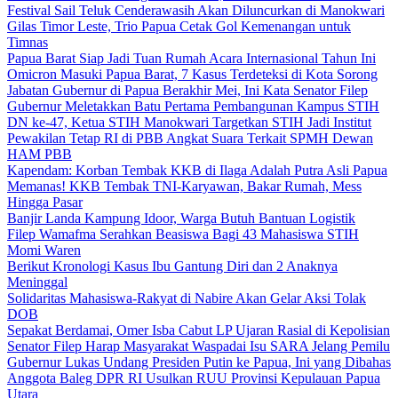
Festival Sail Teluk Cenderawasih Akan Diluncurkan di Manokwari
Gilas Timor Leste, Trio Papua Cetak Gol Kemenangan untuk
Timnas
Papua Barat Siap Jadi Tuan Rumah Acara Internasional Tahun Ini
Omicron Masuki Papua Barat, 7 Kasus Terdeteksi di Kota Sorong
Jabatan Gubernur di Papua Berakhir Mei, Ini Kata Senator Filep
Gubernur Meletakkan Batu Pertama Pembangunan Kampus STIH
DN ke-47, Ketua STIH Manokwari Targetkan STIH Jadi Institut
Pewakilan Tetap RI di PBB Angkat Suara Terkait SPMH Dewan
HAM PBB
Kapendam: Korban Tembak KKB di Ilaga Adalah Putra Asli Papua
Memanas! KKB Tembak TNI-Karyawan, Bakar Rumah, Mess
Hingga Pasar
Banjir Landa Kampung Idoor, Warga Butuh Bantuan Logistik
Filep Wamafma Serahkan Beasiswa Bagi 43 Mahasiswa STIH
Momi Waren
Berikut Kronologi Kasus Ibu Gantung Diri dan 2 Anaknya
Meninggal
Solidaritas Mahasiswa-Rakyat di Nabire Akan Gelar Aksi Tolak
DOB
Sepakat Berdamai, Omer Isba Cabut LP Ujaran Rasial di Kepolisian
Senator Filep Harap Masyarakat Waspadai Isu SARA Jelang Pemilu
Gubernur Lukas Undang Presiden Putin ke Papua, Ini yang Dibahas
Anggota Baleg DPR RI Usulkan RUU Provinsi Kepulauan Papua
Utara