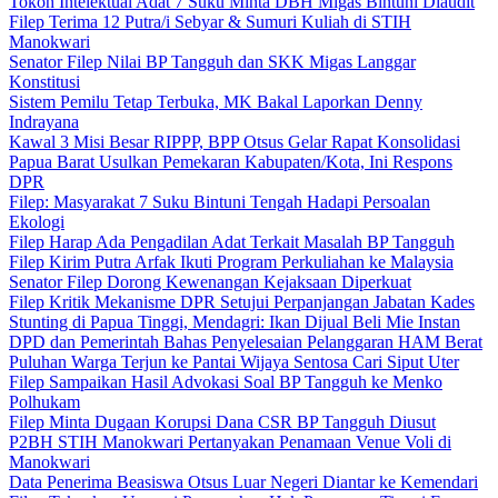
Tokoh Intelektual Adat 7 Suku Minta DBH Migas Bintuni Diaudit
Filep Terima 12 Putra/i Sebyar & Sumuri Kuliah di STIH
Manokwari
Senator Filep Nilai BP Tangguh dan SKK Migas Langgar
Konstitusi
Sistem Pemilu Tetap Terbuka, MK Bakal Laporkan Denny
Indrayana
Kawal 3 Misi Besar RIPPP, BPP Otsus Gelar Rapat Konsolidasi
Papua Barat Usulkan Pemekaran Kabupaten/Kota, Ini Respons
DPR
Filep: Masyarakat 7 Suku Bintuni Tengah Hadapi Persoalan
Ekologi
Filep Harap Ada Pengadilan Adat Terkait Masalah BP Tangguh
Filep Kirim Putra Arfak Ikuti Program Perkuliahan ke Malaysia
Senator Filep Dorong Kewenangan Kejaksaan Diperkuat
Filep Kritik Mekanisme DPR Setujui Perpanjangan Jabatan Kades
Stunting di Papua Tinggi, Mendagri: Ikan Dijual Beli Mie Instan
DPD dan Pemerintah Bahas Penyelesaian Pelanggaran HAM Berat
Puluhan Warga Terjun ke Pantai Wijaya Sentosa Cari Siput Uter
Filep Sampaikan Hasil Advokasi Soal BP Tangguh ke Menko
Polhukam
Filep Minta Dugaan Korupsi Dana CSR BP Tangguh Diusut
P2BH STIH Manokwari Pertanyakan Penamaan Venue Voli di
Manokwari
Data Penerima Beasiswa Otsus Luar Negeri Diantar ke Kemendari