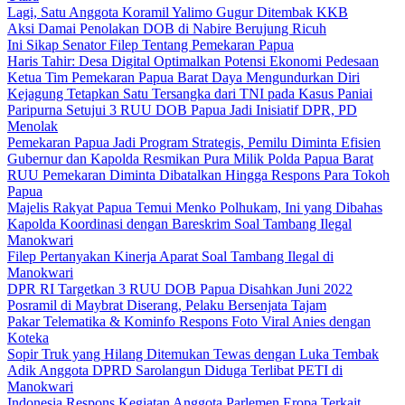
Lagi, Satu Anggota Koramil Yalimo Gugur Ditembak KKB
Aksi Damai Penolakan DOB di Nabire Berujung Ricuh
Ini Sikap Senator Filep Tentang Pemekaran Papua
Haris Tahir: Desa Digital Optimalkan Potensi Ekonomi Pedesaan
Ketua Tim Pemekaran Papua Barat Daya Mengundurkan Diri
Kejagung Tetapkan Satu Tersangka dari TNI pada Kasus Paniai
Paripurna Setujui 3 RUU DOB Papua Jadi Inisiatif DPR, PD
Menolak
Pemekaran Papua Jadi Program Strategis, Pemilu Diminta Efisien
Gubernur dan Kapolda Resmikan Pura Milik Polda Papua Barat
RUU Pemekaran Diminta Dibatalkan Hingga Respons Para Tokoh
Papua
Majelis Rakyat Papua Temui Menko Polhukam, Ini yang Dibahas
Kapolda Koordinasi dengan Bareskrim Soal Tambang Ilegal
Manokwari
Filep Pertanyakan Kinerja Aparat Soal Tambang Ilegal di
Manokwari
DPR RI Targetkan 3 RUU DOB Papua Disahkan Juni 2022
Posramil di Maybrat Diserang, Pelaku Bersenjata Tajam
Pakar Telematika & Kominfo Respons Foto Viral Anies dengan
Koteka
Sopir Truk yang Hilang Ditemukan Tewas dengan Luka Tembak
Adik Anggota DPRD Sarolangun Diduga Terlibat PETI di
Manokwari
Indonesia Respons Kegiatan Anggota Parlemen Eropa Terkait