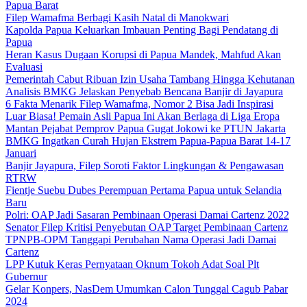
Papua Barat
Filep Wamafma Berbagi Kasih Natal di Manokwari
Kapolda Papua Keluarkan Imbauan Penting Bagi Pendatang di
Papua
Heran Kasus Dugaan Korupsi di Papua Mandek, Mahfud Akan
Evaluasi
Pemerintah Cabut Ribuan Izin Usaha Tambang Hingga Kehutanan
Analisis BMKG Jelaskan Penyebab Bencana Banjir di Jayapura
6 Fakta Menarik Filep Wamafma, Nomor 2 Bisa Jadi Inspirasi
Luar Biasa! Pemain Asli Papua Ini Akan Berlaga di Liga Eropa
Mantan Pejabat Pemprov Papua Gugat Jokowi ke PTUN Jakarta
BMKG Ingatkan Curah Hujan Ekstrem Papua-Papua Barat 14-17
Januari
Banjir Jayapura, Filep Soroti Faktor Lingkungan & Pengawasan
RTRW
Fientje Suebu Dubes Perempuan Pertama Papua untuk Selandia
Baru
Polri: OAP Jadi Sasaran Pembinaan Operasi Damai Cartenz 2022
Senator Filep Kritisi Penyebutan OAP Target Pembinaan Cartenz
TPNPB-OPM Tanggapi Perubahan Nama Operasi Jadi Damai
Cartenz
LPP Kutuk Keras Pernyataan Oknum Tokoh Adat Soal Plt
Gubernur
Gelar Konpers, NasDem Umumkan Calon Tunggal Cagub Pabar
2024