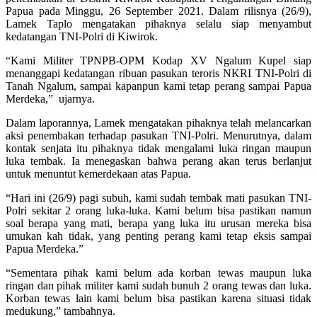
Papua pada Minggu, 26 September 2021. Dalam rilisnya (26/9),
Lamek Taplo mengatakan pihaknya selalu siap menyambut
kedatangan TNI-Polri di Kiwirok.
“Kami Militer TPNPB-OPM Kodap XV Ngalum Kupel siap
menanggapi kedatangan ribuan pasukan teroris NKRI TNI-Polri di
Tanah Ngalum, sampai kapanpun kami tetap perang sampai Papua
Merdeka,” ujarnya.
Dalam laporannya, Lamek mengatakan pihaknya telah melancarkan
aksi penembakan terhadap pasukan TNI-Polri. Menurutnya, dalam
kontak senjata itu pihaknya tidak mengalami luka ringan maupun
luka tembak. Ia menegaskan bahwa perang akan terus berlanjut
untuk menuntut kemerdekaan atas Papua.
“Hari ini (26/9) pagi subuh, kami sudah tembak mati pasukan TNI-
Polri sekitar 2 orang luka-luka. Kami belum bisa pastikan namun
soal berapa yang mati, berapa yang luka itu urusan mereka bisa
umukan kah tidak, yang penting perang kami tetap eksis sampai
Papua Merdeka.”
“Sementara pihak kami belum ada korban tewas maupun luka
ringan dan pihak militer kami sudah bunuh 2 orang tewas dan luka.
Korban tewas lain kami belum bisa pastikan karena situasi tidak
medukung,” tambahnya.