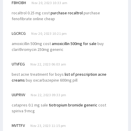
FBHOBH
Nov 20, 2023 10:33 am
rocaltrol 0.25 mg cost
purchase rocaltrol
purchase
fenofibrate online cheap
LGCRCG
Nov 20, 2023 10:21 pm
amoxicillin 500mg cost
amoxicillin 500mg for sale
buy
clarithromycin 250mg generic
UTVFEG
Nov 22, 2023 06:03 am
best acne treatment for boys
list of prescription acne
creams
buy oxcarbazepine 600mg pill
UUPRVV
Nov 22, 2023 09:33 pm
catapres 0.1 mg sale
tiotropium bromide generic
cost
spiriva 9 mcg
MVTTFV
Nov 23, 2023 11:15 pm