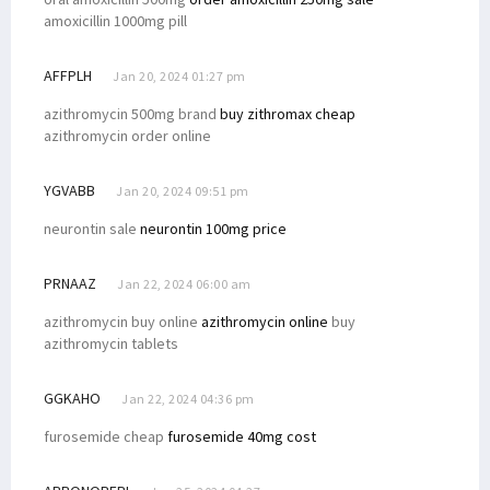
amoxicillin 1000mg pill
AFFPLH
Jan 20, 2024 01:27 pm
azithromycin 500mg brand
buy zithromax cheap
azithromycin order online
YGVABB
Jan 20, 2024 09:51 pm
neurontin sale
neurontin 100mg price
PRNAAZ
Jan 22, 2024 06:00 am
azithromycin buy online
azithromycin online
buy
azithromycin tablets
GGKAHO
Jan 22, 2024 04:36 pm
furosemide cheap
furosemide 40mg cost