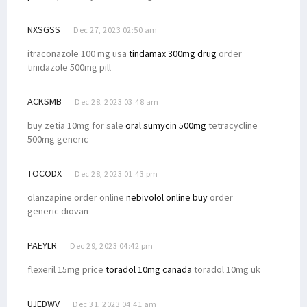
NXSGSS
Dec 27, 2023 02:50 am
itraconazole 100 mg usa
tindamax 300mg drug
order
tinidazole 500mg pill
ACKSMB
Dec 28, 2023 03:48 am
buy zetia 10mg for sale
oral sumycin 500mg
tetracycline
500mg generic
TOCODX
Dec 28, 2023 01:43 pm
olanzapine order online
nebivolol online buy
order
generic diovan
PAEYLR
Dec 29, 2023 04:42 pm
flexeril 15mg price
toradol 10mg canada
toradol 10mg uk
UJEDWV
Dec 31, 2023 04:41 am