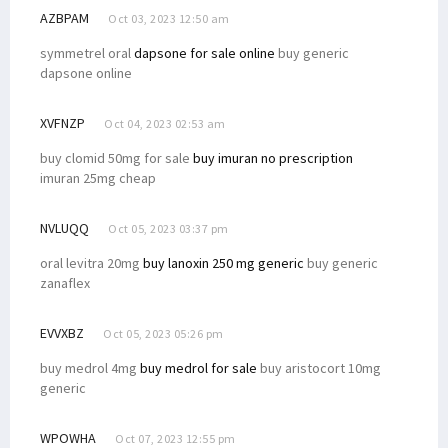
AZBPAM
Oct 03, 2023 12:50 am
symmetrel oral
dapsone for sale online
buy generic
dapsone online
XVFNZP
Oct 04, 2023 02:53 am
buy clomid 50mg for sale
buy imuran no prescription
imuran 25mg cheap
NVLUQQ
Oct 05, 2023 03:37 pm
oral levitra 20mg
buy lanoxin 250 mg generic
buy generic
zanaflex
EVVXBZ
Oct 05, 2023 05:26 pm
buy medrol 4mg
buy medrol for sale
buy aristocort 10mg
generic
WPOWHA
Oct 07, 2023 12:55 pm