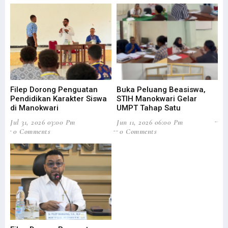
Filep Dorong Penguatan
Buka Peluang Beasiswa,
ST
Pendidikan Karakter Siswa
STIH Manokwari Gelar
Le
di Manokwari
UMPT Tahap Satu
Feb
Jul 31, 2026 03:00 Pm
Jun 11, 2026 06:00 Pm
0
0 Comments
0 Comments