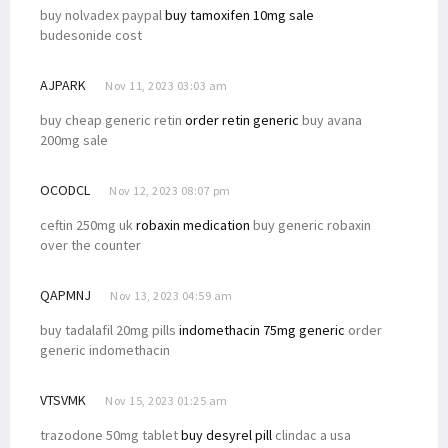
buy nolvadex paypal
buy tamoxifen 10mg sale
budesonide cost
AJPARK
Nov 11, 2023 03:03 am
buy cheap generic retin
order retin generic
buy avana
200mg sale
OCODCL
Nov 12, 2023 08:07 pm
ceftin 250mg uk
robaxin medication
buy generic robaxin
over the counter
QAPMNJ
Nov 13, 2023 04:59 am
buy tadalafil 20mg pills
indomethacin 75mg generic
order
generic indomethacin
VTSVMK
Nov 15, 2023 01:25 am
trazodone 50mg tablet
buy desyrel pill
clindac a usa