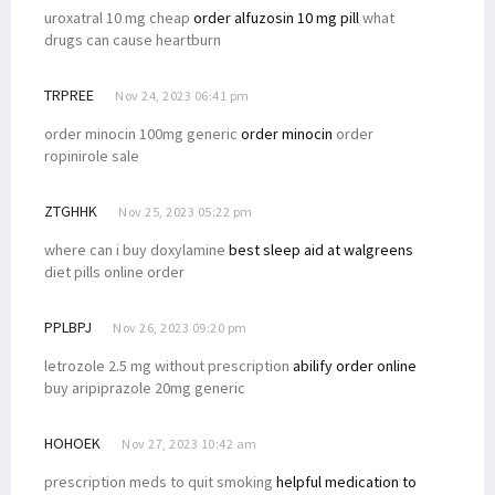
uroxatral 10 mg cheap
order alfuzosin 10 mg pill
what
drugs can cause heartburn
TRPREE
Nov 24, 2023 06:41 pm
order minocin 100mg generic
order minocin
order
ropinirole sale
ZTGHHK
Nov 25, 2023 05:22 pm
where can i buy doxylamine
best sleep aid at walgreens
diet pills online order
PPLBPJ
Nov 26, 2023 09:20 pm
letrozole 2.5 mg without prescription
abilify order online
buy aripiprazole 20mg generic
HOHOEK
Nov 27, 2023 10:42 am
prescription meds to quit smoking
helpful medication to