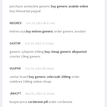
purchase azelastine generic
buy generic avalide online
buy irbesartan paypal
WDGREX
Oct 29, 2023 06:31 am
imitrex usa
buy imitrex generic
order generic avodart
GAXTXR
Oct 29, 2023 11:55 pm
generic zyloprim 100mg
buy cheap generic allopurinol
crestor 10mg generic
VGUPAR
Oct 30, 2023 04:24 pm
zantac brand
buy generic celecoxib 200mg
order
celebrex 100mg online cheap
JMHCPT
Nov 01, 2023 12:18 am
buspin price
cordarone pill
order cordarone