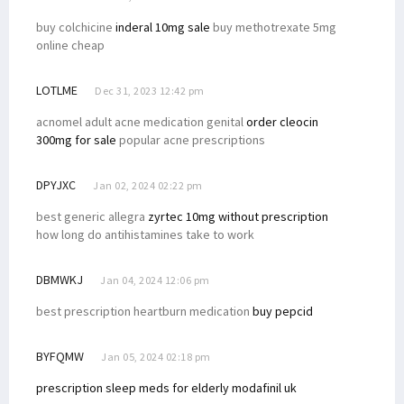
buy colchicine
inderal 10mg sale
buy methotrexate 5mg
online cheap
LOTLME
Dec 31, 2023 12:42 pm
acnomel adult acne medication genital
order cleocin
300mg for sale
popular acne prescriptions
DPYJXC
Jan 02, 2024 02:22 pm
best generic allegra
zyrtec 10mg without prescription
how long do antihistamines take to work
DBMWKJ
Jan 04, 2024 12:06 pm
best prescription heartburn medication
buy pepcid
BYFQMW
Jan 05, 2024 02:18 pm
prescription sleep meds for elderly
modafinil uk