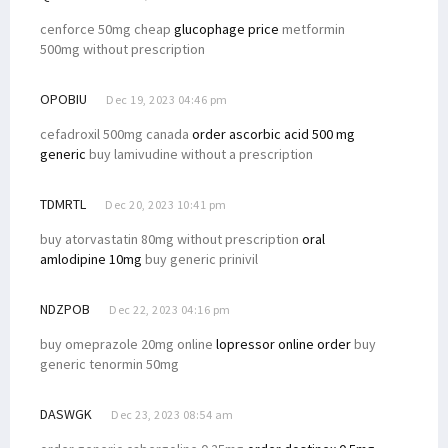
cenforce 50mg cheap
glucophage price
metformin
500mg without prescription
OPOBIU
Dec 19, 2023 04:46 pm
cefadroxil 500mg canada
order ascorbic acid 500 mg
generic
buy lamivudine without a prescription
TDMRTL
Dec 20, 2023 10:41 pm
buy atorvastatin 80mg without prescription
oral
amlodipine 10mg
buy generic prinivil
NDZPOB
Dec 22, 2023 04:16 pm
buy omeprazole 20mg online
lopressor online order
buy
generic tenormin 50mg
DASWGK
Dec 23, 2023 08:54 am