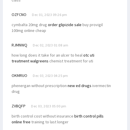
class
OZFCNO
Dec 01, 2023 09:26 pm
cymbalta 20mg drug
order glipizide sale
buy provigil
100mg online cheap
RJMNWQ
Dec 02, 2023 01:08 am
how long does it take for an ulcer to heal
otc uti
treatment walgreens
chemist treatment for uti
OKMRUO
Dec 03, 2023 04:25 pm
phenergan without prescription
new ed drugs
ivermectin
drug
ZVBQFP
Dec 03, 2023 05:00 pm
birth control cost without insurance
birth control pills
online free
training to last longer