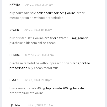
NIWNTA
Oct 20, 2023 05:34 am
buy coumadin sale
order coumadin 5mg online
order
metoclopramide without prescription
JYCTID
Oct 22, 2023 10:45 pm
buy orlistat 60mg online
order diltiazem 180mg generic
purchase diltiazem online cheap
HHDBUJ
Oct 23, 2023 05:33 pm
purchase famotidine without prescription
buy pepcid no
prescription
buy cheap tacrolimus
HVSIRL
Oct 26, 2023 09:08 pm
buy esomeprazole 40mg
topiramate 200mg for sale
order topiramate online
QYFMWT
Oct 28, 2023 05:16 am