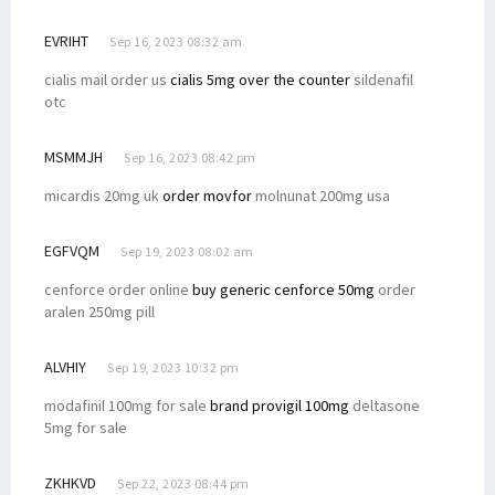
EVRIHT
Sep 16, 2023 08:32 am
cialis mail order us
cialis 5mg over the counter
sildenafil
otc
MSMMJH
Sep 16, 2023 08:42 pm
micardis 20mg uk
order movfor
molnunat 200mg usa
EGFVQM
Sep 19, 2023 08:02 am
cenforce order online
buy generic cenforce 50mg
order
aralen 250mg pill
ALVHIY
Sep 19, 2023 10:32 pm
modafinil 100mg for sale
brand provigil 100mg
deltasone
5mg for sale
ZKHKVD
Sep 22, 2023 08:44 pm