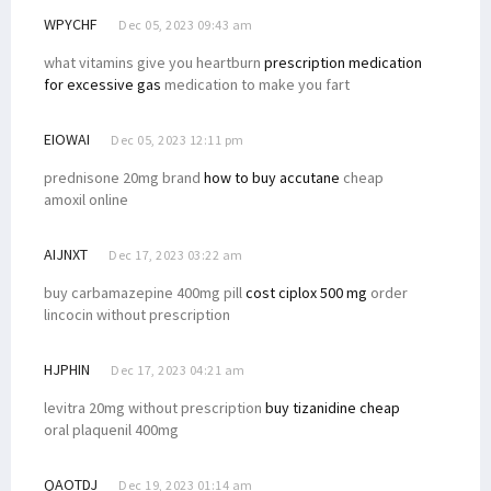
WPYCHF
Dec 05, 2023 09:43 am
what vitamins give you heartburn
prescription medication
for excessive gas
medication to make you fart
EIOWAI
Dec 05, 2023 12:11 pm
prednisone 20mg brand
how to buy accutane
cheap
amoxil online
AIJNXT
Dec 17, 2023 03:22 am
buy carbamazepine 400mg pill
cost ciplox 500 mg
order
lincocin without prescription
HJPHIN
Dec 17, 2023 04:21 am
levitra 20mg without prescription
buy tizanidine cheap
oral plaquenil 400mg
QAOTDJ
Dec 19, 2023 01:14 am