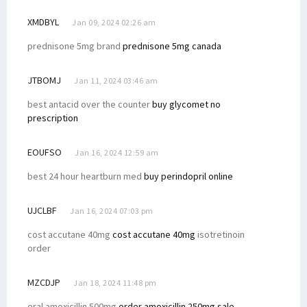
XMDBYL
Jan 09, 2024 02:26 am
prednisone 5mg brand
prednisone 5mg canada
JTBOMJ
Jan 11, 2024 03:46 am
best antacid over the counter
buy glycomet no
prescription
EOUFSO
Jan 16, 2024 12:59 am
best 24 hour heartburn med
buy perindopril online
UJCLBF
Jan 16, 2024 07:03 pm
cost accutane 40mg
cost accutane 40mg
isotretinoin
order
MZCDJP
Jan 18, 2024 11:48 pm
oral amoxicillin 500mg
order amoxicillin 250mg sale