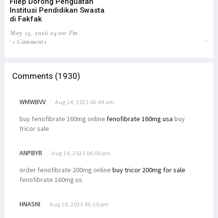
Filep Dorong Penguatan
Cu
Institusi Pendidikan Swasta
Fi
di Fakfak
Ak
May 15, 2026 04:00 Pm
Jan
1 Comments
0
Comments (1930)
WMWBVV
Aug 14, 2023 06:48 am
buy fenofibrate 160mg online
fenofibrate 160mg usa
buy
tricor sale
ANPBYR
Aug 14, 2023 04:06 pm
order fenofibrate 200mg online
buy tricor 200mg for sale
fenofibrate 160mg us
HNASNI
Aug 18, 2023 06:19 pm