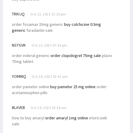
TRKIJQ
Oct 13, 2023 12:10 pm
order fosamax 35mg generic
buy colchicine 0.5mg
generic
furadantin sale
NSTGVK
Oct 15, 2023 07:54 pm
order inderal generic
order clopidogrel 75mg sale
plavix
75mg tablet
YOMNIQ
Oct 18, 2023 02:41 am
order pamelor online
buy pamelor 25 mg online
order
acetaminophen pills
BLAVEB
Oct 19, 2023 10:18 am
how to buy amaryl
order amaryl 1mg online
etoricoxib
sale