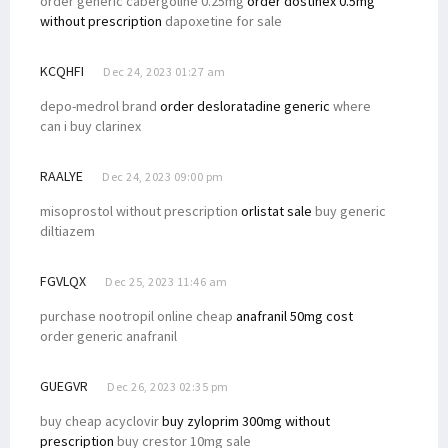
order generic cabergoline 0.25mg
order dostinex 0.5mg
without prescription
dapoxetine for sale
KCQHFI
Dec 24, 2023 01:27 am
depo-medrol brand
order desloratadine generic
where
can i buy clarinex
RAALYE
Dec 24, 2023 09:00 pm
misoprostol without prescription
orlistat sale
buy generic
diltiazem
FGVLQX
Dec 25, 2023 11:46 am
purchase nootropil online cheap
anafranil 50mg cost
order generic anafranil
GUEGVR
Dec 26, 2023 02:35 pm
buy cheap acyclovir
buy zyloprim 300mg without
prescription
buy crestor 10mg sale