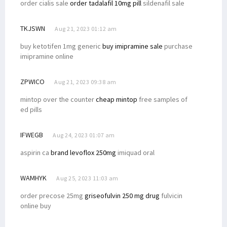
order cialis sale
order tadalafil 10mg pill
sildenafil sale
TKJSWN
Aug 21, 2023 01:12 am
buy ketotifen 1mg generic
buy imipramine sale
purchase
imipramine online
ZPWICO
Aug 21, 2023 09:38 am
mintop over the counter
cheap mintop
free samples of
ed pills
IFWEGB
Aug 24, 2023 01:07 am
aspirin ca
brand levoflox 250mg
imiquad oral
WAMHYK
Aug 25, 2023 11:03 am
order precose 25mg
griseofulvin 250 mg drug
fulvicin
online buy