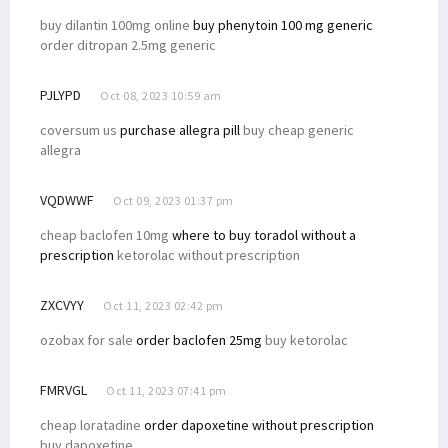
buy dilantin 100mg online
buy phenytoin 100 mg generic
order ditropan 2.5mg generic
PJLYPD
Oct 08, 2023 10:59 am
coversum us
purchase allegra pill
buy cheap generic
allegra
VQDWWF
Oct 09, 2023 01:37 pm
cheap baclofen 10mg
where to buy toradol without a
prescription
ketorolac without prescription
ZXCVYY
Oct 11, 2023 02:42 pm
ozobax for sale
order baclofen 25mg
buy ketorolac
FMRVGL
Oct 11, 2023 07:41 pm
cheap loratadine
order dapoxetine without prescription
buy dapoxetine