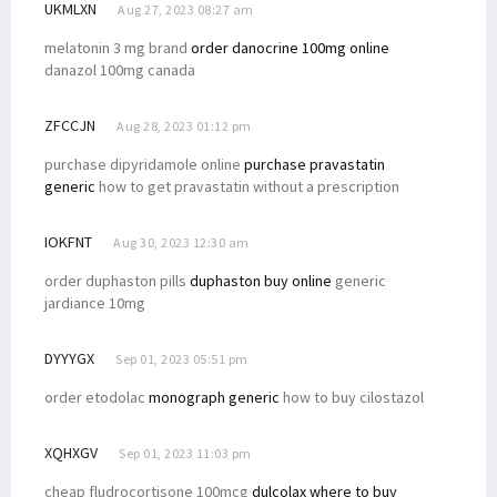
UKMLXN
Aug 27, 2023 08:27 am
melatonin 3 mg brand
order danocrine 100mg online
danazol 100mg canada
ZFCCJN
Aug 28, 2023 01:12 pm
purchase dipyridamole online
purchase pravastatin
generic
how to get pravastatin without a prescription
IOKFNT
Aug 30, 2023 12:30 am
order duphaston pills
duphaston buy online
generic
jardiance 10mg
DYYYGX
Sep 01, 2023 05:51 pm
order etodolac
monograph generic
how to buy cilostazol
XQHXGV
Sep 01, 2023 11:03 pm
cheap fludrocortisone 100mcg
dulcolax where to buy