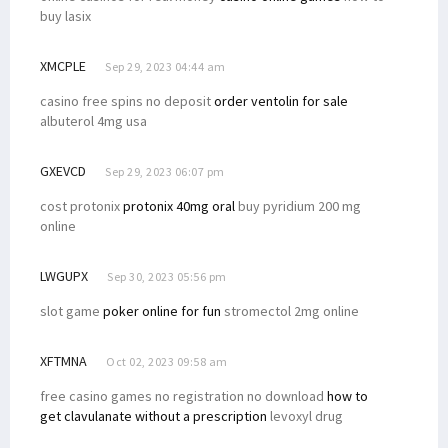
buy lasix
XMCPLE
Sep 29, 2023 04:44 am
casino free spins no deposit
order ventolin for sale
albuterol 4mg usa
GXEVCD
Sep 29, 2023 06:07 pm
cost protonix
protonix 40mg oral
buy pyridium 200 mg
online
LWGUPX
Sep 30, 2023 05:56 pm
slot game
poker online for fun
stromectol 2mg online
XFTMNA
Oct 02, 2023 09:58 am
free casino games no registration no download
how to
get clavulanate without a prescription
levoxyl drug