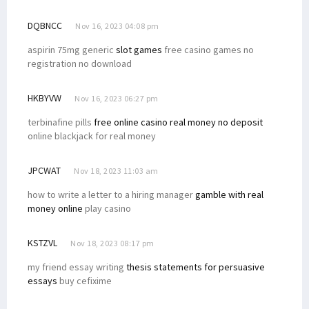
DQBNCC
Nov 16, 2023 04:08 pm
aspirin 75mg generic
slot games
free casino games no
registration no download
HKBYVW
Nov 16, 2023 06:27 pm
terbinafine pills
free online casino real money no deposit
online blackjack for real money
JPCWAT
Nov 18, 2023 11:03 am
how to write a letter to a hiring manager
gamble with real
money online
play casino
KSTZVL
Nov 18, 2023 08:17 pm
my friend essay writing
thesis statements for persuasive
essays
buy cefixime