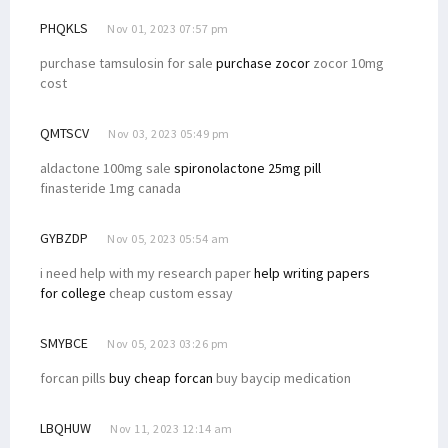
PHQKLS
Nov 01, 2023 07:57 pm
purchase tamsulosin for sale
purchase zocor
zocor 10mg
cost
QMTSCV
Nov 03, 2023 05:49 pm
aldactone 100mg sale
spironolactone 25mg pill
finasteride 1mg canada
GYBZDP
Nov 05, 2023 05:54 am
i need help with my research paper
help writing papers
for college
cheap custom essay
SMYBCE
Nov 05, 2023 03:26 pm
forcan pills
buy cheap forcan
buy baycip medication
LBQHUW
Nov 11, 2023 12:14 am