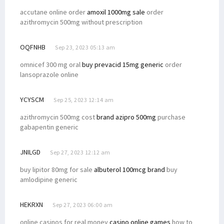
accutane online order
amoxil 1000mg sale
order
azithromycin 500mg without prescription
OQFNHB
Sep 23, 2023 05:13 am
omnicef 300 mg oral
buy prevacid 15mg generic
order
lansoprazole online
YCYSCM
Sep 25, 2023 12:14 am
azithromycin 500mg cost
brand azipro 500mg
purchase
gabapentin generic
JNILGD
Sep 27, 2023 12:12 am
buy lipitor 80mg for sale
albuterol 100mcg brand
buy
amlodipine generic
HEKRXN
Sep 27, 2023 06:00 am
online casinos for real money
casino online games
how to