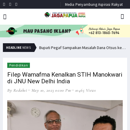
Media Penyambung Aspirasi Rakyat
Minta Operasi Militer Dihentikan, KKB Ancam Perang Serentak
Bupati Pegaf Sampaikan Masalah Dana Otsus kepada Filep Wamafma
HEADLINE
NEWS
Pendidikan
Filep Wamafma Kenalkan STIH Manokwari
di JNU New Delhi India
By Redaksi
May 10, 2023 01:00 Pm
10465 Views