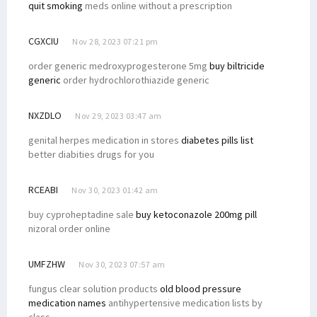
quit smoking
meds online without a prescription
CGXCIU
Nov 28, 2023 07:21 pm
order generic medroxyprogesterone 5mg
buy biltricide
generic
order hydrochlorothiazide generic
NXZDLO
Nov 29, 2023 03:47 am
genital herpes medication in stores
diabetes pills list
better diabities drugs for you
RCEABI
Nov 30, 2023 01:42 am
buy cyproheptadine sale
buy ketoconazole 200mg pill
nizoral order online
UMFZHW
Nov 30, 2023 07:57 am
fungus clear solution products
old blood pressure
medication names
antihypertensive medication lists by