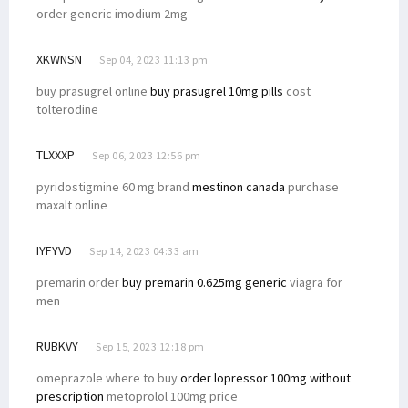
order generic imodium 2mg
XKWNSN
Sep 04, 2023 11:13 pm
buy prasugrel online
buy prasugrel 10mg pills
cost
tolterodine
TLXXXP
Sep 06, 2023 12:56 pm
pyridostigmine 60 mg brand
mestinon canada
purchase
maxalt online
IYFYVD
Sep 14, 2023 04:33 am
premarin order
buy premarin 0.625mg generic
viagra for
men
RUBKVY
Sep 15, 2023 12:18 pm
omeprazole where to buy
order lopressor 100mg without
prescription
metoprolol 100mg price