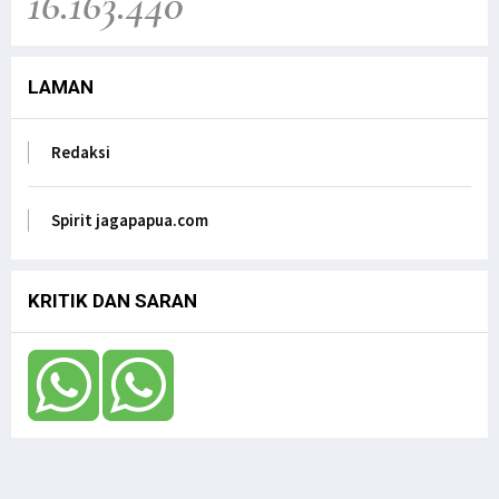
16.163.440
Wamafma, ke Manokwari Selatan, Fokus pada
Sarana Pendidikan.
Jagapapua TV
LAMAN
Dr. Filep Wamafma; Perlu Evaluasi Total
Kebijakan tentang Otonomi Khusus di Papua.
Jagapapua TV
Redaksi
Anak Papua Perlu Mendapat Pehatian Untuk Jadi
ASN, Ungkap DR. Filep Wamafma pada Mendagri
di DPD RI
Spirit jagapapua.com
Jagapapua TV
KRITIK DAN SARAN