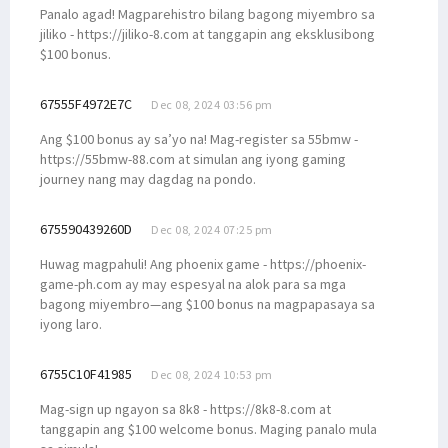
Panalo agad! Magparehistro bilang bagong miyembro sa
jiliko - https://jiliko-8.com at tanggapin ang eksklusibong
$100 bonus.
67555F4972E7C
Dec 08, 2024 03:56 pm
Ang $100 bonus ay sa’yo na! Mag-register sa 55bmw -
https://55bmw-88.com at simulan ang iyong gaming
journey nang may dagdag na pondo.
675590439260D
Dec 08, 2024 07:25 pm
Huwag magpahuli! Ang phoenix game - https://phoenix-
game-ph.com ay may espesyal na alok para sa mga
bagong miyembro—ang $100 bonus na magpapasaya sa
iyong laro.
6755C10F41985
Dec 08, 2024 10:53 pm
Mag-sign up ngayon sa 8k8 - https://8k8-8.com at
tanggapin ang $100 welcome bonus. Maging panalo mula