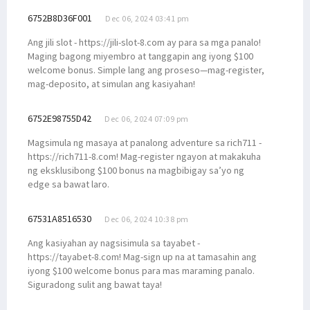
6752B8D36F001
Dec 06, 2024 03:41 pm
Ang jili slot - https://jili-slot-8.com ay para sa mga panalo!
Maging bagong miyembro at tanggapin ang iyong $100
welcome bonus. Simple lang ang proseso—mag-register,
mag-deposito, at simulan ang kasiyahan!
6752E98755D42
Dec 06, 2024 07:09 pm
Magsimula ng masaya at panalong adventure sa rich711 -
https://rich711-8.com! Mag-register ngayon at makakuha
ng eksklusibong $100 bonus na magbibigay sa’yo ng
edge sa bawat laro.
67531A8516530
Dec 06, 2024 10:38 pm
Ang kasiyahan ay nagsisimula sa tayabet -
https://tayabet-8.com! Mag-sign up na at tamasahin ang
iyong $100 welcome bonus para mas maraming panalo.
Siguradong sulit ang bawat taya!