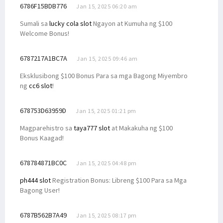
6786F15BDB776
Jan 15, 2025 06:20 am
Sumali sa
lucky cola slot
Ngayon at Kumuha ng $100
Welcome Bonus!
6787217A1BC7A
Jan 15, 2025 09:46 am
Eksklusibong $100 Bonus Para sa mga Bagong Miyembro
ng
cc6 slot
!
678753D63959D
Jan 15, 2025 01:21 pm
Magparehistro sa
taya777 slot
at Makakuha ng $100
Bonus Kaagad!
678784871BC0C
Jan 15, 2025 04:48 pm
ph444 slot
Registration Bonus: Libreng $100 Para sa Mga
Bagong User!
6787B562B7A49
Jan 15, 2025 08:17 pm