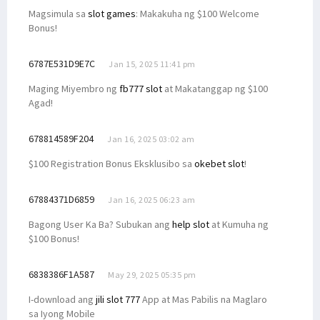
Magsimula sa
slot games
: Makakuha ng $100 Welcome
Bonus!
6787E531D9E7C
Jan 15, 2025 11:41 pm
Maging Miyembro ng
fb777 slot
at Makatanggap ng $100
Agad!
678814589F204
Jan 16, 2025 03:02 am
$100 Registration Bonus Eksklusibo sa
okebet slot
!
67884371D6859
Jan 16, 2025 06:23 am
Bagong User Ka Ba? Subukan ang
help slot
at Kumuha ng
$100 Bonus!
6838386F1A587
May 29, 2025 05:35 pm
I-download ang
jili slot 777
App at Mas Pabilis na Maglaro
sa Iyong Mobile