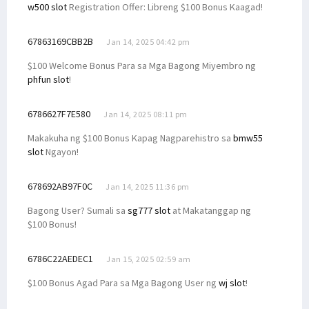
w500 slot
Registration Offer: Libreng $100 Bonus Kaagad!
67863169CBB2B
Jan 14, 2025 04:42 pm
$100 Welcome Bonus Para sa Mga Bagong Miyembro ng
phfun slot
!
6786627F7E580
Jan 14, 2025 08:11 pm
Makakuha ng $100 Bonus Kapag Nagparehistro sa
bmw55
slot
Ngayon!
678692AB97F0C
Jan 14, 2025 11:36 pm
Bagong User? Sumali sa
sg777 slot
at Makatanggap ng
$100 Bonus!
6786C22AEDEC1
Jan 15, 2025 02:59 am
$100 Bonus Agad Para sa Mga Bagong User ng
wj slot
!