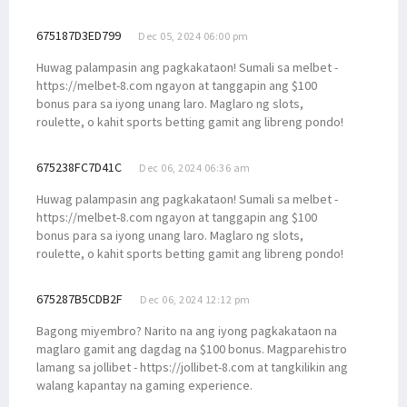
675187D3ED799
Dec 05, 2024 06:00 pm
Huwag palampasin ang pagkakataon! Sumali sa melbet -
https://melbet-8.com ngayon at tanggapin ang $100
bonus para sa iyong unang laro. Maglaro ng slots,
roulette, o kahit sports betting gamit ang libreng pondo!
675238FC7D41C
Dec 06, 2024 06:36 am
Huwag palampasin ang pagkakataon! Sumali sa melbet -
https://melbet-8.com ngayon at tanggapin ang $100
bonus para sa iyong unang laro. Maglaro ng slots,
roulette, o kahit sports betting gamit ang libreng pondo!
675287B5CDB2F
Dec 06, 2024 12:12 pm
Bagong miyembro? Narito na ang iyong pagkakataon na
maglaro gamit ang dagdag na $100 bonus. Magparehistro
lamang sa jollibet - https://jollibet-8.com at tangkilikin ang
walang kapantay na gaming experience.