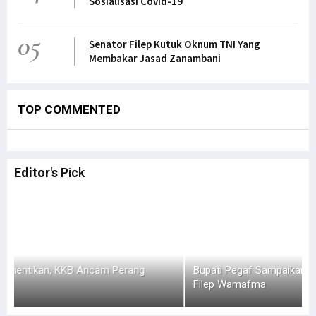
Sosialisasi Covid-19
05
Senator Filep Kutuk Oknum TNI Yang
Membakar Jasad Zanambani
TOP COMMENTED
Editor's
Pick
Bupati Pegaf Sampaikan Masalah Dana Otsus kepada
F
Filep Wamafma