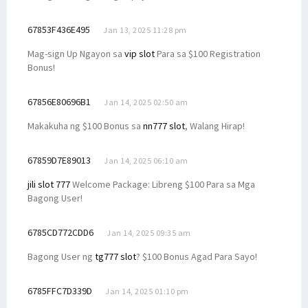
67853F436E495
Jan 13, 2025 11:28 pm
Mag-sign Up Ngayon sa
vip slot
Para sa $100 Registration
Bonus!
67856E80696B1
Jan 14, 2025 02:50 am
Makakuha ng $100 Bonus sa
nn777 slot
, Walang Hirap!
67859D7E89013
Jan 14, 2025 06:10 am
jili slot 777
Welcome Package: Libreng $100 Para sa Mga
Bagong User!
6785CD772CDD6
Jan 14, 2025 09:35 am
Bagong User ng
tg777 slot
? $100 Bonus Agad Para Sayo!
6785FFC7D339D
Jan 14, 2025 01:10 pm