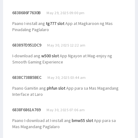
6838686F7630B
May 29, 2025 09:00 pm
Paano I-install ang
tg777 slot
App at Magkaroon ng Mas
Pinadaling Paglalaro
683897D951DC9
May 30, 2025 12:22 am
I-download ang
w500 slot
App Ngayon at Mag-enjoy ng
Smooth Gaming Experience
6838C738B5BEC
May 30, 2025 03:44 am
Paano Gamitin ang
phfun slot
App para sa Mas Magandang
Interface at Laro
6838F6861A769
May 30, 2025 07:06 am
Paano I-download at I-install ang
bmw55 slot
App para sa
Mas Magandang Paglalaro