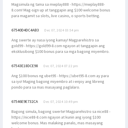
Magsimula ng tama sa mwplay888 - https://mwplay888-
8.com! Mag-sign up at tanggapin ang $100 welcome bonus
para magamit sa slots, live casino, o sports betting.
67540D4DC4AB3
Dec 07, 2024 03:54 pm
Ang swerte ay nasa iyong kamay! Magparehistro sa
gold99 - https://gold99-8.com ngayon at tanggapin ang
eksklusibong $100 bonus para sa mga bagong miyembro.
67543E18DCE98
Dec 07, 2024 07:22 pm
Ang $100 bonus ng ubet95 - https://ubet95-8.com ay para
sa iyo! Maging bagong miyembro at i-enjoy ang libreng
pondo para sa mas masayang paglalaro.
67546E9E732CA
Dec 07, 2024 10:49 pm
Bagong simula, bagong swerte! Magparehistro sa nice88 -
https://nice88-8.com ngayon at kunin ang iyong $100
welcome bonus. Mas malaking panalo, mas masayang