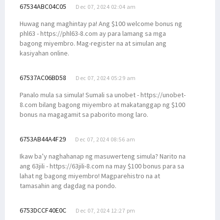
67534ABC04C05
Dec 07, 2024 02:04 am
Huwag nang maghintay pa! Ang $100 welcome bonus ng
phl63 - https://phl63-8.com ay para lamang sa mga
bagong miyembro. Mag-register na at simulan ang
kasiyahan online.
67537AC06BD58
Dec 07, 2024 05:29 am
Panalo mula sa simula! Sumali sa unobet - https://unobet-
8.com bilang bagong miyembro at makatanggap ng $100
bonus na magagamit sa paborito mong laro.
6753AB44A4F29
Dec 07, 2024 08:56 am
Ikaw ba’y naghahanap ng masuwerteng simula? Narito na
ang 63jili - https://63jili-8.com na may $100 bonus para sa
lahat ng bagong miyembro! Magparehistro na at
tamasahin ang dagdag na pondo.
6753DCCF40E0C
Dec 07, 2024 12:27 pm