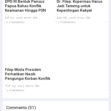
DPD RI Bentuk Pansus
Dr. Filep: Kopermas Harus
Di
Papua Bahas Konflik
Jadi Tameng untuk
Ag
Keamanan Hingga PSN
Kepentingan Rakyat
Efi
Jul 07, 2026 10:00 Am
Jan 08, 2026 10:00 Am
Aug
0 Comments
1 Comments
3
Filep Minta Presiden
DP
Perhatikan Nasib
Pe
Pengungsi Korban Konflik
Ta
Nov 03, 2025 09:00 Am
Jun
5 Comments
31
Comments (51)