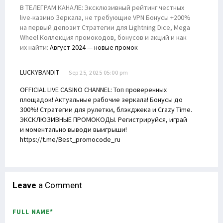
В ТЕЛЕГРАМ КАНАЛЕ: Эксклюзивный рейтинг честных
live-казино Зеркала, не требующие VPN Бонусы +200%
на первый депозит Стратегии для Lightning Dice, Mega
Wheel Коллекция промокодов, бонусов и акций и как
их найти:
Август 2024 — новые промок
LUCKYBANDIT
Sep 25, 2025 05:00 pm
OFFICIAL LIVE CASINO CHANNEL: Топ проверенных
площадок! Актуальные рабочие зеркала! Бонусы до
300%! Стратегии для рулетки, блэкджека и Crazy Time.
ЭКСКЛЮЗИВНЫЕ ПРОМОКОДЫ. Регистрируйся, играй
и моментально выводи выигрыши!
https://t.me/Best_promocode_ru
Leave
a Comment
FULL NAME*