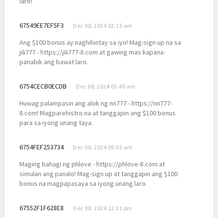
laro!
67549EE7EF5F3
Dec 08, 2024 02:15 am
Ang $100 bonus ay naghihintay sa iyo! Mag-sign up na sa
jili777 - https://jili777-8.com at gawing mas kapana-
panabik ang bawat laro.
6754CECB0ECDB
Dec 08, 2024 05:40 am
Huwag palampasin ang alok ng nn777 - https://nn777-
8.com! Magparehistro na at tanggapin ang $100 bonus
para sa iyong unang taya.
6754FEF253734
Dec 08, 2024 09:05 am
Maging bahagi ng phlove - https://phlove-8.com at
simulan ang panalo! Mag-sign up at tanggapin ang $100
bonus na magpapasaya sa iyong unang laro.
67552F1F628E8
Dec 08, 2024 12:31 pm