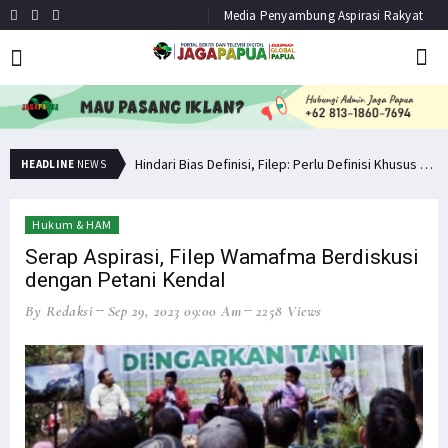
Media Penyambung Aspirasi Rakyat
Hindari Bias Definisi, Filep: Perlu Definisi Khusus Afiliasi KKB
Minta Operasi Militer Dihentikan, KKB Ancam Perang Serentak
HEADLINE
NEWS
Hukum & HAM
Serap Aspirasi, Filep Wamafma Berdiskusi
dengan Petani Kendal
By Redaksi
Sep 29, 2023 09:00 Am
2258 Views