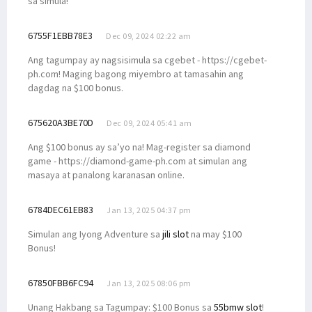
sa simula!
6755F1EBB78E3
Dec 09, 2024 02:22 am
Ang tagumpay ay nagsisimula sa cgebet - https://cgebet-
ph.com! Maging bagong miyembro at tamasahin ang
dagdag na $100 bonus.
675620A3BE70D
Dec 09, 2024 05:41 am
Ang $100 bonus ay sa’yo na! Mag-register sa diamond
game - https://diamond-game-ph.com at simulan ang
masaya at panalong karanasan online.
6784DEC61EB83
Jan 13, 2025 04:37 pm
Simulan ang Iyong Adventure sa
jili slot
na may $100
Bonus!
67850FBB6FC94
Jan 13, 2025 08:06 pm
Unang Hakbang sa Tagumpay: $100 Bonus sa
55bmw slot
!