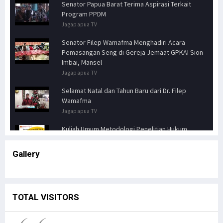
Senator Papua Barat Terima Aspirasi Terkait
Program PPDM
Jagapapua TV
Senator Filep Wamafma Menghadiri Acara
Pemasangan Seng di Gereja Jemaat GPKAI Sion
Imbai, Mansel
Jagapapua TV
Selamat Natal dan Tahun Baru dari Dr. Filep
Wamafma
Jagapapua TV
Kuliah Umum Metodologi Penelitian Hukum
Jagapapua TV
Gallery
Senator FILEP WAMAFMA & Kepala Kanwil BPN
PAPUA BARAT, Bahas Aspirasi Masyarakat Adat
Distrik Masn
Jagapapua TV
TOTAL VISITORS
Kunjungan Kerja Anggota DPD RI, Filep