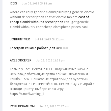
IC0IS
Jun 06, 2025 05:18 pm
where can i buy generic clomid pill buying generic clomid
without dr prescription cost of clomid tablets
cost of
cheap clomid without a prescription
can i get generic
clomid without rx cost cheap clomiphene prices can i
JOBHUNTMER
Jul 24, 2025 08:22 pm
Телеграм-канал о работе для женщин
ACESORCERER
Jul 25, 2025 12:39 pm
Только у нас: - Рейтинг ТОП-5 надежных live-казино -
Зеркала, работающие прямо сейчас - Фриспины и
кэшбэк 15% - Пошаговые стратегии для рулетки и
блэкджека РЕГИСТРИРУЙСЯ ПО ПРОМОКОДУ > Играй >
Выводи крипту! Выбери свою игру:
https://t.me/iGaming_li
POKERPHANTOM
Sep 15, 2025 07:47 am