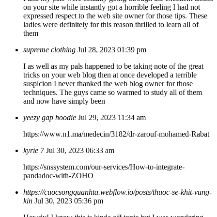
on your site while instantly got a horrible feeling I had not
expressed respect to the web site owner for those tips. These
ladies were definitely for this reason thrilled to learn all of
them
supreme clothing
Jul 28, 2023 01:39 pm
I as well as my pals happened to be taking note of the great
tricks on your web blog then at once developed a terrible
suspicion I never thanked the web blog owner for those
techniques. The guys came so warmed to study all of them
and now have simply been
yeezy gap hoodie
Jul 29, 2023 11:34 am
https://www.n1.ma/medecin/3182/dr-zarouf-mohamed-Rabat
kyrie 7
Jul 30, 2023 06:33 am
https://snssystem.com/our-services/How-to-integrate-
pandadoc-with-ZOHO
https://cuocsongquanhta.webflow.io/posts/thuoc-se-khit-vung-
kin
Jul 30, 2023 05:36 pm