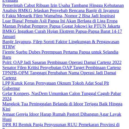
Evaluasi
Pemerintah Cabut Ribuan Izin Usaha Tambang Hingga Kehutanan
Analisis BMKG Jelaskan Penyebab Bencana Banjir di Jayapura
6 Fakta Menarik Filep Wamafma, Nomor 2 Bisa Jadi Inspirasi
Luar Biasa! Pemain Asli Papua Ini Akan Berlaga di Liga Eropa
Mantan Pejabat Pemprov Papua Gugat Jokowi ke PTUN Jakarta
BMKG Ingatkan Curah Hujan Ekstrem Papua-Papua Barat 14-17
Januari
Banjir Jayapura, Filep Soroti Faktor Lingkungan & Pengawasan
RTRW
Fientje Suebu Dubes Perempuan Pertama Papua untuk Selandia
Baru
Polri: OAP Jadi Sasaran Pembinaan Operasi Damai Cartenz 2022
Senator Filep Kritisi Penyebutan OAP Target Pembinaan Cartenz
TPNPB-OPM Tanggapi Perubahan Nama Operasi Jadi Damai
Cartenz
LPP Kutuk Keras Pernyataan Oknum Tokoh Adat Soal Plt
Gubernur
Gelar Konpers, NasDem Umumkan Calon Tunggal Cagub Pabar
2024
Mangkok Tua Peninggalan Belanda di Idoor Terjaga Baik Hingga
Kini
Jemaat Gereja Idoor Harap Rumah Pastori Dibangun Agar Layak
Huni
DPR RI Bentuk Panja Penyusunan RUU Pemekaran Provinsi di