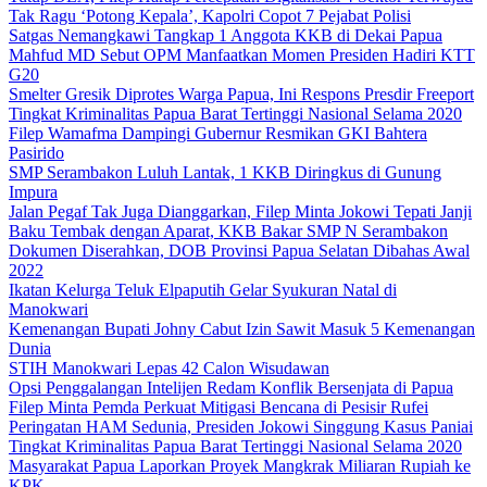
Tak Ragu ‘Potong Kepala’, Kapolri Copot 7 Pejabat Polisi
Satgas Nemangkawi Tangkap 1 Anggota KKB di Dekai Papua
Mahfud MD Sebut OPM Manfaatkan Momen Presiden Hadiri KTT
G20
Smelter Gresik Diprotes Warga Papua, Ini Respons Presdir Freeport
Tingkat Kriminalitas Papua Barat Tertinggi Nasional Selama 2020
Filep Wamafma Dampingi Gubernur Resmikan GKI Bahtera
Pasirido
SMP Serambakon Luluh Lantak, 1 KKB Diringkus di Gunung
Impura
Jalan Pegaf Tak Juga Dianggarkan, Filep Minta Jokowi Tepati Janji
Baku Tembak dengan Aparat, KKB Bakar SMP N Serambakon
Dokumen Diserahkan, DOB Provinsi Papua Selatan Dibahas Awal
2022
Ikatan Kelurga Teluk Elpaputih Gelar Syukuran Natal di
Manokwari
Kemenangan Bupati Johny Cabut Izin Sawit Masuk 5 Kemenangan
Dunia
STIH Manokwari Lepas 42 Calon Wisudawan
Opsi Penggalangan Intelijen Redam Konflik Bersenjata di Papua
Filep Minta Pemda Perkuat Mitigasi Bencana di Pesisir Rufei
Peringatan HAM Sedunia, Presiden Jokowi Singgung Kasus Paniai
Tingkat Kriminalitas Papua Barat Tertinggi Nasional Selama 2020
Masyarakat Papua Laporkan Proyek Mangkrak Miliaran Rupiah ke
KPK