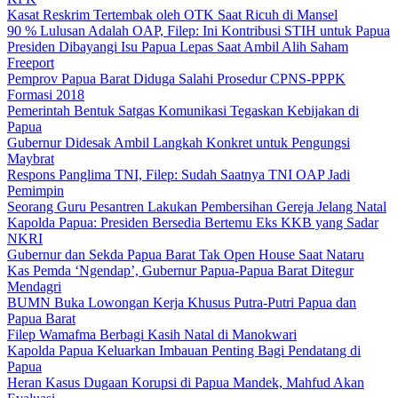
Kasat Reskrim Tertembak oleh OTK Saat Ricuh di Mansel
90 % Lulusan Adalah OAP, Filep: Ini Kontribusi STIH untuk Papua
Presiden Dibayangi Isu Papua Lepas Saat Ambil Alih Saham
Freeport
Pemprov Papua Barat Diduga Salahi Prosedur CPNS-PPPK
Formasi 2018
Pemerintah Bentuk Satgas Komunikasi Tegaskan Kebijakan di
Papua
Gubernur Didesak Ambil Langkah Konkret untuk Pengungsi
Maybrat
Respons Panglima TNI, Filep: Sudah Saatnya TNI OAP Jadi
Pemimpin
Seorang Guru Pesantren Lakukan Pembersihan Gereja Jelang Natal
Kapolda Papua: Presiden Bersedia Bertemu Eks KKB yang Sadar
NKRI
Gubernur dan Sekda Papua Barat Tak Open House Saat Nataru
Kas Pemda ‘Ngendap’, Gubernur Papua-Papua Barat Ditegur
Mendagri
BUMN Buka Lowongan Kerja Khusus Putra-Putri Papua dan
Papua Barat
Filep Wamafma Berbagi Kasih Natal di Manokwari
Kapolda Papua Keluarkan Imbauan Penting Bagi Pendatang di
Papua
Heran Kasus Dugaan Korupsi di Papua Mandek, Mahfud Akan