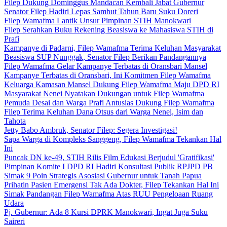
Filep Dukung Dominggus Mandacan Kembali Jabat Gubernur
Senator Filep Hadiri Lepas Sambut Tahun Baru Suku Doreri
Filep Wamafma Lantik Unsur Pimpinan STIH Manokwari
Filep Serahkan Buku Rekening Beasiswa ke Mahasiswa STIH di
Prafi
Kampanye di Padarni, Filep Wamafma Terima Keluhan Masyarakat
Beasiswa SUP Nunggak, Senator Filep Berikan Pandangannya
Filep Wamafma Gelar Kampanye Terbatas di Oransbari Mansel
Kampanye Terbatas di Oransbari, Ini Komitmen Filep Wamafma
Keluarga Kamasan Mansel Dukung Filep Wamafma Maju DPD RI
Masyarakat Nenei Nyatakan Dukungan untuk Filep Wamafma
Pemuda Desai dan Warga Prafi Antusias Dukung Filep Wamafma
Filep Terima Keluhan Dana Otsus dari Warga Nenei, Isim dan
Tahota
Jetty Babo Ambruk, Senator Filep: Segera Investigasi!
Sapa Warga di Kompleks Sanggeng, Filep Wamafma Tekankan Hal
Ini
Puncak DN ke-49, STIH Rilis Film Edukasi Berjudul 'Gratifikasi'
Pimpinan Komite I DPD RI Hadiri Konsultasi Publik RPJPD PB
Simak 9 Poin Strategis Asosiasi Gubernur untuk Tanah Papua
Prihatin Pasien Emergensi Tak Ada Dokter, Filep Tekankan Hal Ini
Simak Pandangan Filep Wamafma Atas RUU Pengeloaan Ruang
Udara
Pj. Gubernur: Ada 8 Kursi DPRK Manokwari, Ingat Juga Suku
Saireri