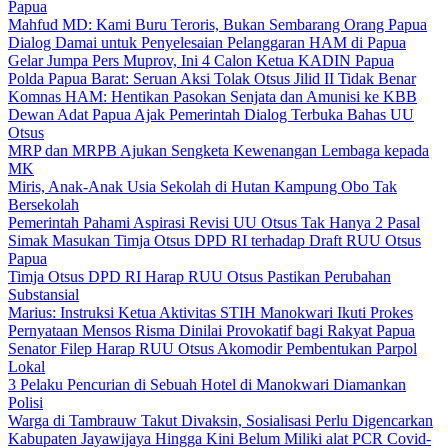
Papua
Mahfud MD: Kami Buru Teroris, Bukan Sembarang Orang Papua
Dialog Damai untuk Penyelesaian Pelanggaran HAM di Papua
Gelar Jumpa Pers Muprov, Ini 4 Calon Ketua KADIN Papua
Polda Papua Barat: Seruan Aksi Tolak Otsus Jilid II Tidak Benar
Komnas HAM: Hentikan Pasokan Senjata dan Amunisi ke KBB
Dewan Adat Papua Ajak Pemerintah Dialog Terbuka Bahas UU
Otsus
MRP dan MRPB Ajukan Sengketa Kewenangan Lembaga kepada
MK
Miris, Anak-Anak Usia Sekolah di Hutan Kampung Obo Tak
Bersekolah
Pemerintah Pahami Aspirasi Revisi UU Otsus Tak Hanya 2 Pasal
Simak Masukan Timja Otsus DPD RI terhadap Draft RUU Otsus
Papua
Timja Otsus DPD RI Harap RUU Otsus Pastikan Perubahan
Substansial
Marius: Instruksi Ketua Aktivitas STIH Manokwari Ikuti Prokes
Pernyataan Mensos Risma Dinilai Provokatif bagi Rakyat Papua
Senator Filep Harap RUU Otsus Akomodir Pembentukan Parpol
Lokal
3 Pelaku Pencurian di Sebuah Hotel di Manokwari Diamankan
Polisi
Warga di Tambrauw Takut Divaksin, Sosialisasi Perlu Digencarkan
Kabupaten Jayawijaya Hingga Kini Belum Miliki alat PCR Covid-