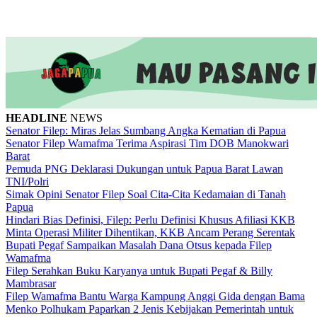
HEADLINE
NEWS
Senator Filep: Miras Jelas Sumbang Angka Kematian di Papua
Senator Filep Wamafma Terima Aspirasi Tim DOB Manokwari
Barat
Pemuda PNG Deklarasi Dukungan untuk Papua Barat Lawan
TNI/Polri
Simak Opini Senator Filep Soal Cita-Cita Kedamaian di Tanah
Papua
Hindari Bias Definisi, Filep: Perlu Definisi Khusus Afiliasi KKB
Minta Operasi Militer Dihentikan, KKB Ancam Perang Serentak
Bupati Pegaf Sampaikan Masalah Dana Otsus kepada Filep
Wamafma
Filep Serahkan Buku Karyanya untuk Bupati Pegaf & Billy
Mambrasar
Filep Wamafma Bantu Warga Kampung Anggi Gida dengan Bama
Menko Polhukam Paparkan 2 Jenis Kebijakan Pemerintah untuk