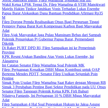
Soroti Statement Bahlil, Filep Wamafma Tegaskan Hal Ini!
Wakil Ketua LPSK Temui Dr. Filep Wamafma di STIH Manokwari
Majelis Hakim Tipikor Jatuhkan Vonis Terhadap Lukas Enembe
Papua Barat Alokasikan Dana Bantuan Pendidikan Afirmasi Rp35
M
Filep Dorong Pemda Realisasikan Otsus Bagi Perguruan Tinggi
Pemprov Papua Barat Kaji Kompensasi Karbon Bagi Masyarakat
Adat
Filep Ajak Masyarakat Jaga Pulau Mansinam Bebas dari Sampah
Polemik Penunjukan Pj Gubernur Papua Barat, Permendagri
Dikritik
Di Raker PURT DPD RI, Filep Sampaikan ini ke Pemerintah
Provinsi
KPK Resmi Ajukan Banding Atas Vonis Lukas Enembe, Ini
Alasannya
Ini Catatan Senator Filep Wamafma Soal Polemik MK
Filep: Perjuangan Kenaikan DBH Migas Kontribusi untuk OAP
Bertemu Mendes PDTT, Senator Filep Usulkan Sejumlah Poin
Penting
Simak Poin Usulan Filep Wamafma Saat Raker dengan Menpan RB
Simak 3 Perubahan Penting Bagi Sektor Pendidikan pada UU Otsus
Senator Filep Tanggapi Polemik Ketua KPK Firli Bahuri
Nilainya Fantastis, Ini Perjuangan 10 % DBH Migas Masyarakat
Adat
Filep Sampaikan 4 Hal Soal Penegakan Hukum ke Jaksa Agung