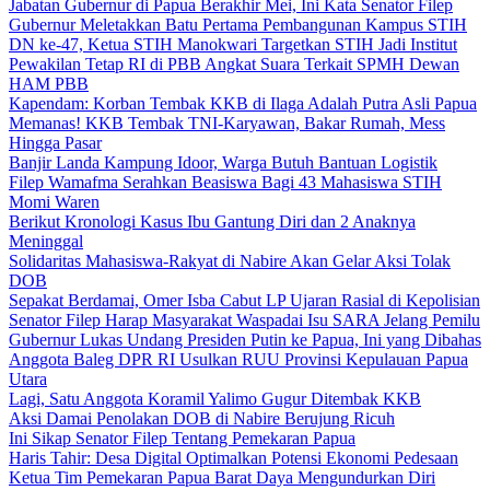
Jabatan Gubernur di Papua Berakhir Mei, Ini Kata Senator Filep
Gubernur Meletakkan Batu Pertama Pembangunan Kampus STIH
DN ke-47, Ketua STIH Manokwari Targetkan STIH Jadi Institut
Pewakilan Tetap RI di PBB Angkat Suara Terkait SPMH Dewan
HAM PBB
Kapendam: Korban Tembak KKB di Ilaga Adalah Putra Asli Papua
Memanas! KKB Tembak TNI-Karyawan, Bakar Rumah, Mess
Hingga Pasar
Banjir Landa Kampung Idoor, Warga Butuh Bantuan Logistik
Filep Wamafma Serahkan Beasiswa Bagi 43 Mahasiswa STIH
Momi Waren
Berikut Kronologi Kasus Ibu Gantung Diri dan 2 Anaknya
Meninggal
Solidaritas Mahasiswa-Rakyat di Nabire Akan Gelar Aksi Tolak
DOB
Sepakat Berdamai, Omer Isba Cabut LP Ujaran Rasial di Kepolisian
Senator Filep Harap Masyarakat Waspadai Isu SARA Jelang Pemilu
Gubernur Lukas Undang Presiden Putin ke Papua, Ini yang Dibahas
Anggota Baleg DPR RI Usulkan RUU Provinsi Kepulauan Papua
Utara
Lagi, Satu Anggota Koramil Yalimo Gugur Ditembak KKB
Aksi Damai Penolakan DOB di Nabire Berujung Ricuh
Ini Sikap Senator Filep Tentang Pemekaran Papua
Haris Tahir: Desa Digital Optimalkan Potensi Ekonomi Pedesaan
Ketua Tim Pemekaran Papua Barat Daya Mengundurkan Diri