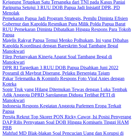
Kejagung Tetapkan Satu Tersangka dari TNI pada Kasus Paniai
Paripurna Setujui 3 RUU DOB Papua Jadi Inisiatif DPR, PD
Menolak
Pemekaran Papua Jadi Program Strategis, Pemilu Diminta Efisien
Gubernur dan Kapolda Resmikan Pura Milik Polda Papua Barat
RUU Pemekaran Diminta Dibatalkan Hingga Respons Para Tokoh
Papua
Majelis Rakyat Papua Temui Menko Polhukam, Ini yang Dibahas
Kapolda Koordinasi dengan Bareskrim Soal Tambang Ilegal
Manokwari
Filep Pertanyakan Kinerja Aparat Soal Tambang Ilegal di
Manokwari
DPR RI Targetkan 3 RUU DOB Papua Disahkan Juni 2022
Posramil di Maybrat Diserang, Pelaku Bersenjata Tajam
Pakar Telematika & Kominfo Respons Foto Viral Anies dengan
Koteka
Sopir Truk yang Hilang Ditemukan Tewas dengan Luka Tembak
Adik Anggota DPRD Sarolangun Diduga Terlibat PETI di
Manokwari
Indonesia Respons Kegiatan Anggota Parlemen Eropa Terkait
Papua
Persija Rekrut Top Skorer PON Ricky Cawor, Isi Posisi Penyerang
DAP Rilis Pernyataan Soal DOB Hingga Komisaris Tinggi HAM
PBB
Mahfud MD Blak-blakan Soal Pencucian Uang dan Korupsi di