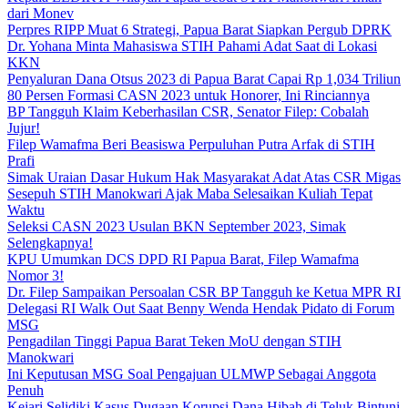
dari Monev
Perpres RIPP Muat 6 Strategi, Papua Barat Siapkan Pergub DPRK
Dr. Yohana Minta Mahasiswa STIH Pahami Adat Saat di Lokasi
KKN
Penyaluran Dana Otsus 2023 di Papua Barat Capai Rp 1,034 Triliun
80 Persen Formasi CASN 2023 untuk Honorer, Ini Rinciannya
BP Tangguh Klaim Keberhasilan CSR, Senator Filep: Cobalah
Jujur!
Filep Wamafma Beri Beasiswa Perpuluhan Putra Arfak di STIH
Prafi
Simak Uraian Dasar Hukum Hak Masyarakat Adat Atas CSR Migas
Sesepuh STIH Manokwari Ajak Maba Selesaikan Kuliah Tepat
Waktu
Seleksi CASN 2023 Usulan BKN September 2023, Simak
Selengkapnya!
KPU Umumkan DCS DPD RI Papua Barat, Filep Wamafma
Nomor 3!
Dr. Filep Sampaikan Persoalan CSR BP Tangguh ke Ketua MPR RI
Delegasi RI Walk Out Saat Benny Wenda Hendak Pidato di Forum
MSG
Pengadilan Tinggi Papua Barat Teken MoU dengan STIH
Manokwari
Ini Keputusan MSG Soal Pengajuan ULMWP Sebagai Anggota
Penuh
Kejari Selidiki Kasus Dugaan Korupsi Dana Hibah di Teluk Bintuni