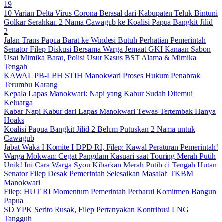
19
10 Varian Delta Virus Corona Berasal dari Kabupaten Teluk Bintuni
Golkar Serahkan 2 Nama Cawagub ke Koalisi Papua Bangkit Jilid
2
Jalan Trans Papua Barat ke Windesi Butuh Perhatian Pemerintah
Senator Filep Diskusi Bersama Warga Jemaat GKI Kanaan Sabon
Usai Mimika Barat, Polisi Usut Kasus BST Alama & Mimika
Tengah
KAWAL PB-LBH STIH Manokwari Proses Hukum Penabrak
Terumbu Karang
Kepala Lapas Manokwari: Napi yang Kabur Sudah Ditemui
Keluarga
Kabar Napi Kabur dari Lapas Manokwari Tewas Tertembak Hanya
Hoaks
Koalisi Papua Bangkit Jilid 2 Belum Putuskan 2 Nama untuk
Cawagub
Jabat Waka I Komite I DPD RI, Filep: Kawal Peraturan Pemerintah!
Warga Mokwam Cegat Pangdam Kasuari saat Touring Merah Putih
Unik! Ini Cara Warga Syou Kibarkan Merah Putih di Tengah Hutan
Senator Filep Desak Pemerintah Selesaikan Masalah TKBM
Manokwari
Filep: HUT RI Momentum Pemerintah Perbarui Komitmen Bangun
Papua
SD YPK Serito Rusak, Filep Pertanyakan Kontribusi LNG
Tangguh