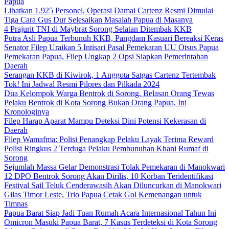
Papua
Libatkan 1.925 Personel, Operasi Damai Cartenz Resmi Dimulai
Tiga Cara Gus Dur Selesaikan Masalah Papua di Masanya
4 Prajurit TNI di Maybrat Sorong Selatan Ditembak KKB
Putra Asli Papua Terbunuh KKB, Pangdam Kasuari Bereaksi Keras
Senator Filep Uraikan 5 Intisari Pasal Pemekaran UU Otsus Papua
Pemekaran Papua, Filep Ungkap 2 Opsi Siapkan Pemerintahan
Daerah
Serangan KKB di Kiwirok, 1 Anggota Satgas Cartenz Tertembak
Tok! Ini Jadwal Resmi Pilpres dan Pilkada 2024
Dua Kelompok Warga Bentrok di Sorong, Belasan Orang Tewas
Pelaku Bentrok di Kota Sorong Bukan Orang Papua, Ini
Kronologinya
Filep Harap Aparat Mampu Deteksi Dini Potensi Kekerasan di
Daerah
Filep Wamafma: Polisi Penangkap Pelaku Layak Terima Reward
Polisi Ringkus 2 Terduga Pelaku Pembunuhan Khani Rumaf di
Sorong
Sejumlah Massa Gelar Demonstrasi Tolak Pemekaran di Manokwari
12 DPO Bentrok Sorong Akan Dirilis, 10 Korban Teridentifikasi
Festival Sail Teluk Cenderawasih Akan Diluncurkan di Manokwari
Gilas Timor Leste, Trio Papua Cetak Gol Kemenangan untuk
Timnas
Papua Barat Siap Jadi Tuan Rumah Acara Internasional Tahun Ini
Omicron Masuki Papua Barat, 7 Kasus Terdeteksi di Kota Sorong