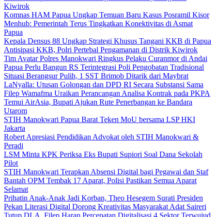
Kiwirok
Komnas HAM Papua Ungkap Temuan Baru Kasus Posramil Kisor
Menhub: Pemerintah Terus Tingkatkan Konektivitas di Asmat
Papua
Kepala Densus 88 Ungkap Strategi Khusus Tangani KKB di Papua
Antisipasi KKB, Polri Pertebal Pengamanan di Distrik Kiwirok
Tim Avatar Polres Manokwari Ringkus Pelaku Curanmor di Andai
Papua Perlu Bangun RS Terintegrasi Poli Pengobatan Tradisional
Situasi Berangsur Pulih, 1 SST Brimob Ditarik dari Maybrat
LaNyalla: Utusan Golongan dan DPD RI Secara Substansi Sama
Filep Wamafma Uraikan Perancangan Analisa Kontrak pada PKPA
Temui AirAsia, Bupati Ajukan Rute Penerbangan ke Bandara
Utarom
STIH Manokwari Papua Barat Teken MoU bersama LSP HKI
Jakarta
Robert Apresiasi Pendidikan Advokat oleh STIH Manokwari &
Peradi
LSM Minta KPK Periksa Eks Bupati Supiori Soal Dana Sekolah
Pilot
STIH Manokwari Terapkan Absensi Digital bagi Pegawai dan Staf
Bantah OPM Tembak 17 Aparat, Polisi Pastikan Semua Aparat
Selamat
Prihatin Anak-Anak Jadi Korban, Theo Hesegem Surati Presiden
Pekan Literasi Digital Dorong Kreativitas Masyarakat Adat Saireri
Tutup DLA, Filep Harap Percepatan Digitalisasi 4 Sektor Terwujud