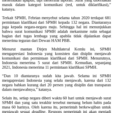
menemukan apapun, tapi menerima laporan. Surat yang diberitakan
masuk dalam kategori komunikasi (red, untuk diklarifikasi),”
katanya.
Terkait SPMH, Febrian menyebut selama tahun 2020 terdapat 681
permintaan klarifikasi dari SPMH kepada 132 negara. Diantaranya
juga kepada negara-negara maju. Sehingga hal ini menunjukkan
bahwa surat komunikasi SPMH adalah mekanisme rutin sebagai
bagian dari tugas lembaga yang apabila tidak dijalankan dapat
menerima teguran dari Dewan HAM PBB.
Menurut mantan Dirjen Multilateral Kemlu ini, SPMH
mengapresiasi Indonesia yang konsisten dan disiplin menjawab
komunikasi dan permintaan klarifikasi dari SPMH. Menurutnya,
Indonesia menerima 5 surat dari SPMH. Kemudian, sepanjang
2021, Indonesia menerima 11 permintaan klarifikasi SPMH.
“Dan 10 diantaranya sudah kita jawab. Selama ini SPMH
mengapresiasi Indonesia yang selalu menjawab, karena dari 132
negara bahkan kurang dari 20 persen yang disiplin dan transparan
dalam menjawabnya,” katanya.
Selain itu, setiap negara diberi waktu 60 hari untuk menjawab surat
SPMH dan yang satu terakhir tersebut memang belum habis pada
masa 60 harinya. Oleh karena itu, pemerintah berkewajiban untuk
menjawab sesuai
deadline
. Respons pemerintah ini akan menjadi