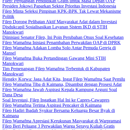
Filep: Perjuangan Pendidikan Gratis untuk Masa Depan OAP
Presiden Jokowi Paparkan Sektor Prioritas Investasi Indonesia
Filep Minta Seleksi Pimpinan KPK-BPK Tak Lewat Mekanisme
Politik
Filep Dorong Pelibatan Aktif Masyarakat Adat dalam Investasi
Disdukcapil Sosialisasikan Layanan Sistem IKD di STIH
Manokwari
Diinisiasi Senator Filep, Ini Poin Perubahan Otsus Soal Kesehatan
Filep Wamafma Inisiasi Penambahan Perwakilan OAP di DPRK
Filep Wamafma Adakan Lomba Solo Antar Pemuda Gereja di
Mansel
Filep Wamafma Buka Pertandingan Gawang Mini STIH
Manokwari
Tim Pemenangan Filep Wamafma Terbentuk di Kabupaten
Manokwari
Hengky Korwa: Jaga Adat Kita, Ingat Filep Wamafma Saat Pemilu
Filep Wamafma Tiba di Kaimana, Disambut dengan Prosesi Adat
Filep Wamafma Jawab Aspirasi Kepala Kampung Arguni Soal
Dana Desa
Soal Investasi, Filep Ingatkan Hal Ini ke Capres-Cawapres
Filep Wamafma Terima Aspirasi Pencaker di Kaimana
Filep Hadiri Ibadah Syukur Bersama Keluarga Besar Byak di
Kaimana
Filep Wamafma Apresiasi Kerukunan Masyarakat di Warpramasi
Filep Beri Peluang 3 Perwakilan Warga Serayu Kuliah Gratis