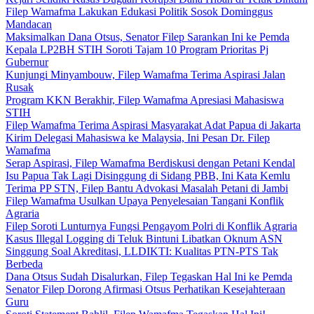
Filep Wamafma Lakukan Edukasi Politik Sosok Dominggus
Mandacan
Maksimalkan Dana Otsus, Senator Filep Sarankan Ini ke Pemda
Kepala LP2BH STIH Soroti Tajam 10 Program Prioritas Pj
Gubernur
Kunjungi Minyambouw, Filep Wamafma Terima Aspirasi Jalan
Rusak
Program KKN Berakhir, Filep Wamafma Apresiasi Mahasiswa
STIH
Filep Wamafma Terima Aspirasi Masyarakat Adat Papua di Jakarta
Kirim Delegasi Mahasiswa ke Malaysia, Ini Pesan Dr. Filep
Wamafma
Serap Aspirasi, Filep Wamafma Berdiskusi dengan Petani Kendal
Isu Papua Tak Lagi Disinggung di Sidang PBB, Ini Kata Kemlu
Terima PP STN, Filep Bantu Advokasi Masalah Petani di Jambi
Filep Wamafma Usulkan Upaya Penyelesaian Tangani Konflik
Agraria
Filep Soroti Lunturnya Fungsi Pengayom Polri di Konflik Agraria
Kasus Illegal Logging di Teluk Bintuni Libatkan Oknum ASN
Singgung Soal Akreditasi, LLDIKTI: Kualitas PTN-PTS Tak
Berbeda
Dana Otsus Sudah Disalurkan, Filep Tegaskan Hal Ini ke Pemda
Senator Filep Dorong Afirmasi Otsus Perhatikan Kesejahteraan
Guru