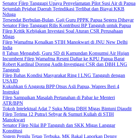
Senator Filep Tanggapi Upaya Penyelamatan Pilot Susi Air di Papua
Sejumlah Pejabat Daerah Terindikasi Terlibat dan Biayai KKB
Nduga
Tersendat Berbulan-Bulan, Gaji Guru PPPK Papua Segera Dibayar
Senator Filep Tanggapi Rilis Kontribusi BP Tangguh untuk Papua
Filep Kritik Kebijakan Investasi Soal Aturan CSR Perusahaan
Migas
Filep Wamafma Kenalkan STIH Manokwari di JNU New Delhi
India
8 Tahun Mengabdi, Guru SD di Kamundan Konsumsi Air Hujan
Incumbent Filep Wamafma Resmi Daftar ke KPU Papua Barat
Robert Kardinal Dorong Audit-Investigasi CSR dan DBH LNG
Tangguh
Filep Bahas Kondisi Masyarakat Ring I LNG Tangguh dengan
USAID
Kukuhkan 6 Anggota BPP Otsus Asli Papua, Wapres Beri 4
Instruksi
Filep Sampaikan Masalah Pertanahan di Pabar ke Menteri
ATR/BPN
Tokoh Intelektual Adat 7 Suku Minta DBH Migas Bintuni Diaudit
Filep Terima 12 Putra/i Sebyar & Sumuri Kuliah di STIH
Manokwari
Senator Filep Nilai BP Tangguh dan SKK Migas Langgar
Konstitusi
Sistem Pemilu Tetap Terbuka, MK Bakal Laporkan Denny