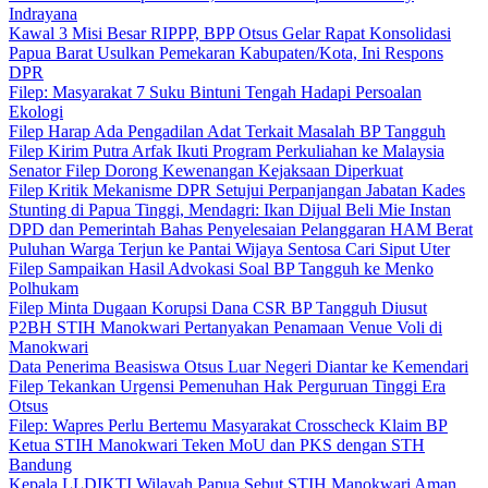
Indrayana
Kawal 3 Misi Besar RIPPP, BPP Otsus Gelar Rapat Konsolidasi
Papua Barat Usulkan Pemekaran Kabupaten/Kota, Ini Respons
DPR
Filep: Masyarakat 7 Suku Bintuni Tengah Hadapi Persoalan
Ekologi
Filep Harap Ada Pengadilan Adat Terkait Masalah BP Tangguh
Filep Kirim Putra Arfak Ikuti Program Perkuliahan ke Malaysia
Senator Filep Dorong Kewenangan Kejaksaan Diperkuat
Filep Kritik Mekanisme DPR Setujui Perpanjangan Jabatan Kades
Stunting di Papua Tinggi, Mendagri: Ikan Dijual Beli Mie Instan
DPD dan Pemerintah Bahas Penyelesaian Pelanggaran HAM Berat
Puluhan Warga Terjun ke Pantai Wijaya Sentosa Cari Siput Uter
Filep Sampaikan Hasil Advokasi Soal BP Tangguh ke Menko
Polhukam
Filep Minta Dugaan Korupsi Dana CSR BP Tangguh Diusut
P2BH STIH Manokwari Pertanyakan Penamaan Venue Voli di
Manokwari
Data Penerima Beasiswa Otsus Luar Negeri Diantar ke Kemendari
Filep Tekankan Urgensi Pemenuhan Hak Perguruan Tinggi Era
Otsus
Filep: Wapres Perlu Bertemu Masyarakat Crosscheck Klaim BP
Ketua STIH Manokwari Teken MoU dan PKS dengan STH
Bandung
Kepala LLDIKTI Wilayah Papua Sebut STIH Manokwari Aman