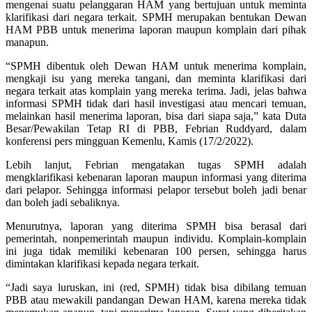
mengenai suatu pelanggaran HAM yang bertujuan untuk meminta
klarifikasi dari negara terkait. SPMH merupakan bentukan Dewan
HAM PBB untuk menerima laporan maupun komplain dari pihak
manapun.
“SPMH dibentuk oleh Dewan HAM untuk menerima komplain,
mengkaji isu yang mereka tangani, dan meminta klarifikasi dari
negara terkait atas komplain yang mereka terima. Jadi, jelas bahwa
informasi SPMH tidak dari hasil investigasi atau mencari temuan,
melainkan hasil menerima laporan, bisa dari siapa saja,” kata Duta
Besar/Pewakilan Tetap RI di PBB, Febrian Ruddyard, dalam
konferensi pers mingguan Kemenlu, Kamis (17/2/2022).
Lebih lanjut, Febrian mengatakan tugas SPMH adalah
mengklarifikasi kebenaran laporan maupun informasi yang diterima
dari pelapor. Sehingga informasi pelapor tersebut boleh jadi benar
dan boleh jadi sebaliknya.
Menurutnya, laporan yang diterima SPMH bisa berasal dari
pemerintah, nonpemerintah maupun individu. Komplain-komplain
ini juga tidak memiliki kebenaran 100 persen, sehingga harus
dimintakan klarifikasi kepada negara terkait.
“Jadi saya luruskan, ini (red, SPMH) tidak bisa dibilang temuan
PBB atau mewakili pandangan Dewan HAM, karena mereka tidak