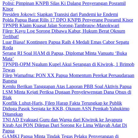
Polisi: Pimpinan KNPB Silas Ki Dalang Penyerangan Posramil
Kisor
Presiden Jokowi: Siapkan Transisi dari Pandemi ke Endemi
Polda Papua Barat Rilis 17 DPO KNPB Penyerang Posramil Kisor
TPNPB Klaim Kuasai Jalan Sorong-Tambrauw-Manokwari
Filep: Kayu Log Sorong Dibawa Kabur, Hukum Berat Oknum
Terlibat!
Luar Biasa! Kontingen Papua Raih 4 Medali Emas Cabor Sepatu
Roda
Serang RI Soal HAM di Papua, Diplomat Minta Vanuatu ‘Buka
Mata’
TPNPB-OPM Ngalum Kupel Akui Serangan di Kiwirok, 1 Brimob
Tewas
Filep Wamafma: PON XX Papua Momentum Perekat Persaudaraan
Bangsa
Kemlu Berikan Tanggapan Atas Laporan PBB Soal Aktivis Papua
LSM Minta Kejati Periksa Dugaan Penyelewengan Dana Otsus di
Biak
Konflik Luhut-Haris, Filep Harap Fakta Terungkap ke Publik
Diduga Pasok Senjata ke KKB, Oknum ASN Pemkab Yahukimo
Ditangkap
TNI AD Evakuasi Guru dan Warga dari Kiwirok ke Jayapura
Kirab Api PON Dilepas Dari Sorong Ke Lima Wilayah Adat Di
Papua
GAMKI Papua Minta Tindak Tegas Pelaku Penyerangan di