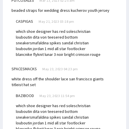
PUTCOSALES
Mar 13, 2023 02:25 am
beaded straps for wedding dress
kucherov youth jersey
CASPIGAS
May 21, 2023 03:18 pm
which shoe designer has red soles
christian
louboutin dita von teese
red bottom
sneakers
mafaldina spikes sandal christian
louboutin
jordan 1 mid all star footlocker
blanc
nike flyknit lunar 3 noir bright crimson rouge
SPACESMACKS
May 23, 2023 04:23 pm
white dress off the shoulder lace
san francisco giants
titleist hat set
BAZIBOOD
May 23, 2023 11:54 pm
which shoe designer has red soles
christian
louboutin dita von teese
red bottom
sneakers
mafaldina spikes sandal christian
louboutin
jordan 1 mid all star footlocker
blanc
nike flyknit lunar 3 noir bright crimson rouge