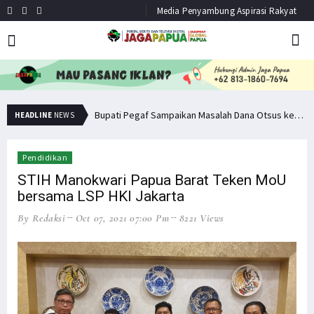
Media Penyambung Aspirasi Rakyat
Minta Operasi Militer Dihentikan, KKB Ancam Perang Serentak
Bupati Pegaf Sampaikan Masalah Dana Otsus kepada Filep Wamafma
HEADLINE
NEWS
Pendidikan
STIH Manokwari Papua Barat Teken MoU
bersama LSP HKI Jakarta
By Redaksi
Oct 07, 2021 07:00 Pm
8221 Views