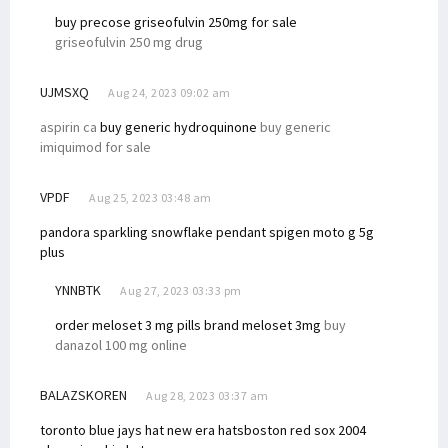
buy precose
griseofulvin 250mg for sale
griseofulvin 250 mg drug
UJMSXQ
Aug 24, 2023 09:02 am
aspirin ca
buy generic hydroquinone
buy generic
imiquimod for sale
VPDF
Aug 25, 2023 03:48 am
pandora sparkling snowflake pendant
spigen moto g 5g
plus
YNNBTK
Aug 27, 2023 03:33 pm
order meloset 3 mg pills
brand meloset 3mg
buy
danazol 100 mg online
BALAZSKOREN
Aug 28, 2023 03:37 am
toronto blue jays hat new era hats
boston red sox 2004