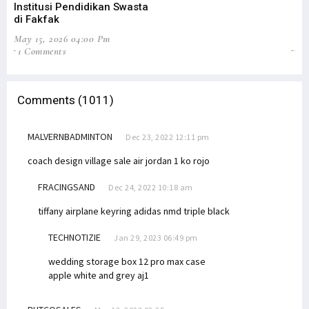
Institusi Pendidikan Swasta
Fi
di Fakfak
Ak
May 15, 2026 04:00 Pm
Jan
1 Comments
0
Comments (1011)
MALVERNBADMINTON
Dec 23, 2022 12:11 pm
coach design village sale
air jordan 1 ko rojo
FRACINGSAND
Dec 24, 2022 10:18 am
tiffany airplane keyring
adidas nmd triple black
TECHNOTIZIE
Jan 29, 2023 06:49 pm
wedding storage box
12 pro max case
apple
white and grey aj1