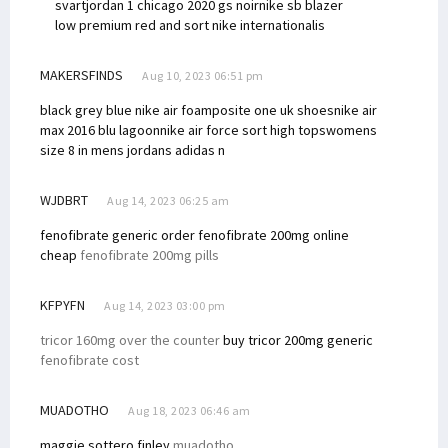
svart
jordan 1 chicago 2020 gs noir
nike sb blazer
low premium red and sort
nike internationalis
MAKERSFINDS
Aug 10, 2023 06:51 pm
black grey blue nike air foamposite one uk shoes
nike air
max 2016 blu lagoon
nike air force sort high tops
womens
size 8 in mens jordans
adidas n
WJDBRT
Aug 14, 2023 06:25 am
fenofibrate generic
order fenofibrate 200mg online
cheap
fenofibrate 200mg pills
KFPYFN
Aug 14, 2023 03:00 pm
tricor 160mg over the counter
buy tricor 200mg generic
fenofibrate cost
MUADOTHO
Aug 18, 2023 06:46 am
maggie sottero finley
muadotho