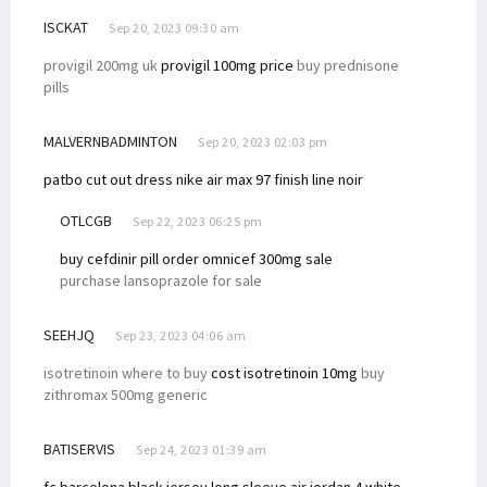
ISCKAT
Sep 20, 2023 09:30 am
provigil 200mg uk
provigil 100mg price
buy prednisone
pills
MALVERNBADMINTON
Sep 20, 2023 02:03 pm
patbo cut out dress
nike air max 97 finish line noir
OTLCGB
Sep 22, 2023 06:25 pm
buy cefdinir pill
order omnicef 300mg sale
purchase lansoprazole for sale
SEEHJQ
Sep 23, 2023 04:06 am
isotretinoin where to buy
cost isotretinoin 10mg
buy
zithromax 500mg generic
BATISERVIS
Sep 24, 2023 01:39 am