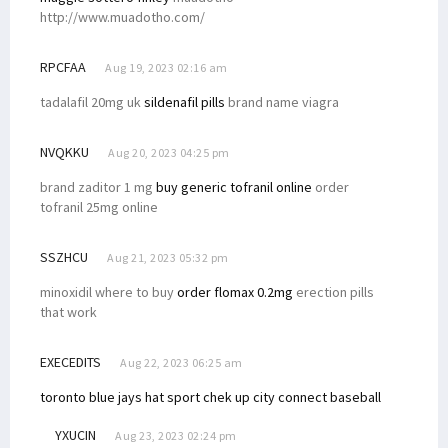
http://www.muadotho.com/
RPCFAA
Aug 19, 2023 02:16 am
tadalafil 20mg uk
sildenafil pills
brand name viagra
NVQKKU
Aug 20, 2023 04:25 pm
brand zaditor 1 mg
buy generic tofranil online
order
tofranil 25mg online
SSZHCU
Aug 21, 2023 05:32 pm
minoxidil where to buy
order flomax 0.2mg
erection pills
that work
EXECEDITS
Aug 22, 2023 06:25 am
toronto blue jays hat sport chek up
city connect baseball
YXUCIN
Aug 23, 2023 02:24 pm