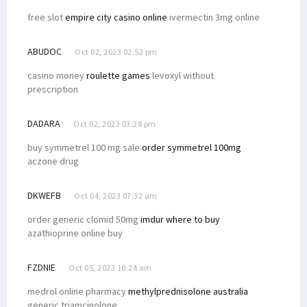
free slot
empire city casino online
ivermectin 3mg online
ABUDOC
Oct 02, 2023 02:52 pm
casino money
roulette games
levoxyl without
prescription
DADARA
Oct 02, 2023 03:28 pm
buy symmetrel 100 mg sale
order symmetrel 100mg
aczone drug
DKWEFB
Oct 04, 2023 07:32 am
order generic clomid 50mg
imdur where to buy
azathioprine online buy
FZDNIE
Oct 05, 2023 10:24 am
medrol online pharmacy
methylprednisolone australia
generic triamcinolone