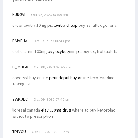
HJDGVI
Oct 05, 2023 07:59 pm
order levitra 10mg pill
levitra cheap
buy zanaflex generic
PMABJA
Oct 07, 2023 06:43 pm
oral dilantin 100mg
buy oxybutynin pill
buy oxytrol tablets
EQMHGX
Oct 08, 2023 02:45 am
coversyl buy online
perindopril buy online
fexofenadine
180mg uk
ZWKUEC
Oct 09, 2023 07:46 pm
lioresal canada
elavil 50mg drug
where to buy ketorolac
without a prescription
TPLYGU
Oct 11, 2023 09:53 am