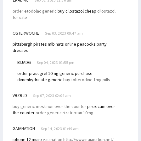
ZNADMG
Sep 02, 2023 11:36 am
order etodolac generic
buy cilostazol cheap
cilostazol
for sale
OSTERWOCHE
Sep 03, 2023 09:47 am
pittsburgh pirates mlb hats online
peacocks party
dresses
BIJADG
Sep 04, 2023 01:55 pm
order prasugrel 10mg generic
purchase
dimenhydrinate generic
buy tolterodine 1mg pills
VBZRJD
Sep 07, 2023 02:04 am
buy generic mestinon over the counter
piroxicam over
the counter
order generic rizatriptan 10mg
GAIANATION
Sep 14, 2023 01:49 am
iphone 12 mujjo
gaianation http://www.gaianation.net/