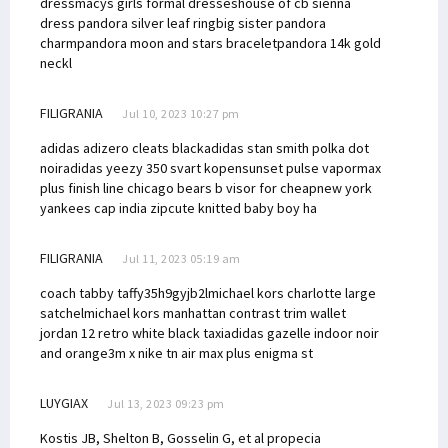
dress
macys girls formal dresses
house of cb sienna
dress
pandora silver leaf ring
big sister pandora
charm
pandora moon and stars bracelet
pandora 14k gold
neckl
FILIGRANIA
Jul 10, 2023 10:27 pm
adidas adizero cleats black
adidas stan smith polka dot
noir
adidas yeezy 350 svart kopen
sunset pulse vapormax
plus finish line
chicago bears b visor for cheap
new york
yankees cap india zip
cute knitted baby boy ha
FILIGRANIA
Jul 11, 2023 05:19 am
coach tabby taffy
35h9gyjb2l
michael kors charlotte large
satchel
michael kors manhattan contrast trim wallet
jordan 12 retro white black taxi
adidas gazelle indoor noir
and orange
3m x nike tn air max plus enigma st
LUYGIAX
Jul 13, 2023 09:23 pm
Kostis JB, Shelton B, Gosselin G, et al
propecia