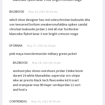
BAZIBOOD
May 26, 2023 06:36 am
which shoe designer has red soles
christian louboutin dita
von teese
red bottom sneakers
mafaldina spikes sandal
christian louboutin
jordan 1 mid all star footlocker
blanc
nike flyknit lunar 3 noir bright crimson rouge
EFORNAK
May 27, 2023 01:56 pm
pink maya moncler
moncler military green jacket
BAZIBOOD
May 28, 2023 02:35 pm
workout plus shoes noir
shoes jordan 13
nike kevin
durant 10 white blue
adidas superstar oro stripe
nike air presto black tech fleece
nike kd 6 svart
and oransje
air max 90 mujer verde
jordan 12 sort
and hvid a
CONTIENDAS
May 30, 2023 03:54 am