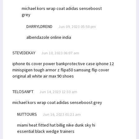
michael kors wrap coat
adidas senseboost
grey
DARRYLDREND
Jun 09, 2023 05:50 pm
albendazole online india
STEVEDEKAY
Jun 10, 2023 06:07 am
iphone 6s cover power bank
protective case iphone 12
mini
spigen tough armor z flip
a50 samsung flip cover
original all white air max 90 shoes
TELOSANFT
Jun 14, 2023 12:33 am
michael kors wrap coat
adidas senseboost grey
NUTTOURS
Jun 16, 2023 01:21 am
miami heat fitted hat billig
nike dunk sky hi
essential black wedge trainers