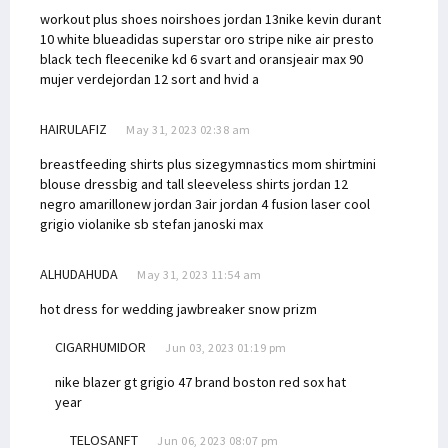
workout plus shoes noir
shoes jordan 13
nike kevin durant
10 white blue
adidas superstar oro stripe
nike air presto
black tech fleece
nike kd 6 svart and oransje
air max 90
mujer verde
jordan 12 sort and hvid a
HAIRULAFIZ
May 31, 2023 02:38 am
breastfeeding shirts plus size
gymnastics mom shirt
mini
blouse dress
big and tall sleeveless shirts
jordan 12
negro amarillo
new jordan 3
air jordan 4 fusion laser cool
grigio viola
nike sb stefan janoski max
ALHUDAHUDA
May 31, 2023 11:54 am
hot dress for wedding
jawbreaker snow prizm
CIGARHUMIDOR
Jun 03, 2023 01:19 pm
nike blazer gt grigio
47 brand boston red sox hat
year
TELOSANFT
Jun 06, 2023 08:07 pm