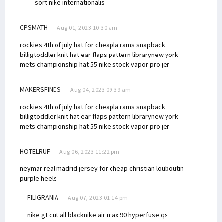
sort
nike internationalis
CPSMATH
Aug 01, 2023 10:30 am
rockies 4th of july hat for cheap
la rams snapback
billig
toddler knit hat ear flaps pattern library
new york
mets championship hat 55
nike stock vapor pro jer
MAKERSFINDS
Aug 04, 2023 09:39 am
rockies 4th of july hat for cheap
la rams snapback
billig
toddler knit hat ear flaps pattern library
new york
mets championship hat 55
nike stock vapor pro jer
HOTELRUF
Aug 06, 2023 11:22 pm
neymar real madrid jersey for cheap
christian louboutin
purple heels
FILIGRANIA
Aug 07, 2023 01:14 pm
nike gt cut all black
nike air max 90 hyperfuse qs