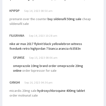
KPIPDP
Sep 14, 2023 08:50 am
premarin over the counter
buy sildenafil 50mg sale
cheap
sildenafil sale
FILIGRANIA
Sep 14, 2023 10:28 am
nike air max 2017 flyknit black yellow
lebron witness
five
dunk retro high
jordan 7 bianca arancia
rb3583n
GFUMSE
Sep 15, 2023 08:06 am
omeprazole 10mg brand
order omeprazole 20mg
online
order lopressor for sale
GXNGHI
Sep 16, 2023 04:36 pm
micardis 20mg sale
hydroxychloroquine 400mg tablet
order molnunat sale