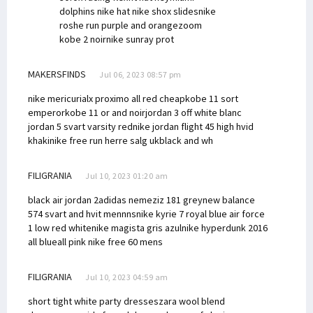
dolphins nike hat
nike shox slides
nike
roshe run purple and orange
zoom
kobe 2 noir
nike sunray prot
MAKERSFINDS
Jul 06, 2023 08:57 pm
nike mericurialx proximo all red cheap
kobe 11 sort
emperor
kobe 11 or and noir
jordan 3 off white blanc
jordan 5 svart varsity red
nike jordan flight 45 high hvid
khaki
nike free run herre salg uk
black and wh
FILIGRANIA
Jul 10, 2023 01:20 am
black air jordan 2
adidas nemeziz 181 grey
new balance
574 svart and hvit mennns
nike kyrie 7 royal blue
air force
1 low red white
nike magista gris azul
nike hyperdunk 2016
all blue
all pink nike free 60 mens
FILIGRANIA
Jul 10, 2023 04:59 am
short tight white party dresses
zara wool blend