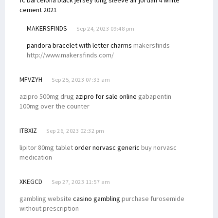
fc barcelona black jersey long sleeve
air jordan 4 white
cement 2021
MAKERSFINDS
Sep 24, 2023 09:48 pm
pandora bracelet with letter charms
makersfinds
http://www.makersfinds.com/
MFVZYH
Sep 25, 2023 07:33 am
azipro 500mg drug
azipro for sale online
gabapentin
100mg over the counter
ITBXIZ
Sep 26, 2023 02:32 pm
lipitor 80mg tablet
order norvasc generic
buy norvasc
medication
XKEGCD
Sep 27, 2023 11:57 am
gambling website
casino gambling
purchase furosemide
without prescription