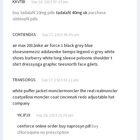
KKVTBI
Sep 16, 2023 07:16 pm
buy tadalafil 10mg pills
tadalafil 40mg uk
purchase
sildenafil pills
CONTIENDAS
Sep 17, 2023 06:05 am
air max 2012
nike air force 1 black grey blue
shoes
nemeziz adidas
nike tiempo legend vi grey white
shoes
burberry white long sleeve polo
one shoulder t
shirt dress
yoga graphic tees
north face gilets
TRANSORGS
Sep 17, 2023 03:21 pm
white puffer jacket moncler
moncler the real real
moncler
coat
yellow moncler coat
cincinnati reds adjustable hat
company
YKJPJX
Sep 18, 2023 11:26 pm
cenforce online order
buy naprosyn pill
buy
chloroquine no prescription