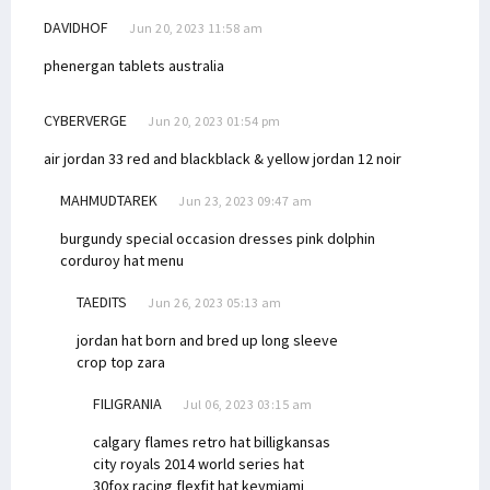
DAVIDHOF
Jun 20, 2023 11:58 am
phenergan tablets australia
CYBERVERGE
Jun 20, 2023 01:54 pm
air jordan 33 red and black
black & yellow jordan 12 noir
MAHMUDTAREK
Jun 23, 2023 09:47 am
burgundy special occasion dresses
pink dolphin
corduroy hat menu
TAEDITS
Jun 26, 2023 05:13 am
jordan hat born and bred up
long sleeve
crop top zara
FILIGRANIA
Jul 06, 2023 03:15 am
calgary flames retro hat billig
kansas
city royals 2014 world series hat
30
fox racing flexfit hat key
miami