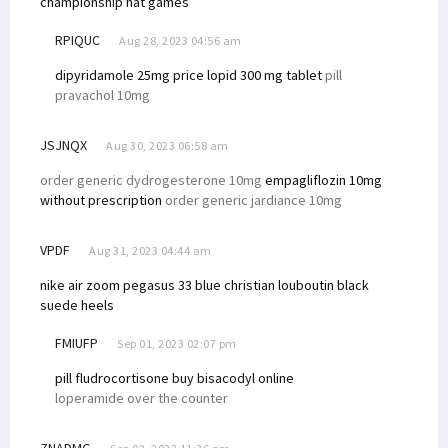
championship hat games
RPIQUC
Aug 28, 2023 04:56 am
dipyridamole 25mg price
lopid 300 mg tablet
pill
pravachol 10mg
JSJNQX
Aug 30, 2023 06:58 am
order generic dydrogesterone 10mg
empagliflozin 10mg
without prescription
order generic jardiance 10mg
VPDF
Aug 31, 2023 04:44 am
nike air zoom pegasus 33 blue
christian louboutin black
suede heels
FMIUFP
Sep 01, 2023 02:07 pm
pill fludrocortisone
buy bisacodyl online
loperamide over the counter