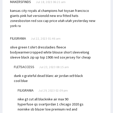
MAKERSFINDS
Jul 18, 2023 06:21 am
kansas city royals al champions hat toy
san francisco
giants pink hat version
old new era fitted hats
zones
boston red sox cap price utah utah yesterday
new
york ra
FILIGRANIA
Jul 22, 2023 01:46 am
olive green t shirt dress
ladies fleece
bodywarmer
cropped white blouse short sleeve
long
sleeve black zip up top
1908 red sox jersey for cheap
FLETSACCESS
Jul 23, 2023 08:15 am
dunk x grateful dead blanc
air jordan xx9 black
cool blue
FILIGRANIA
Jul 29, 2023 02:09 pm
nike gt cut all black
nike air max 90
hyperfuse qs svart
jordan 1 chicago 2020 gs
noir
nike sb blazer low premium red and