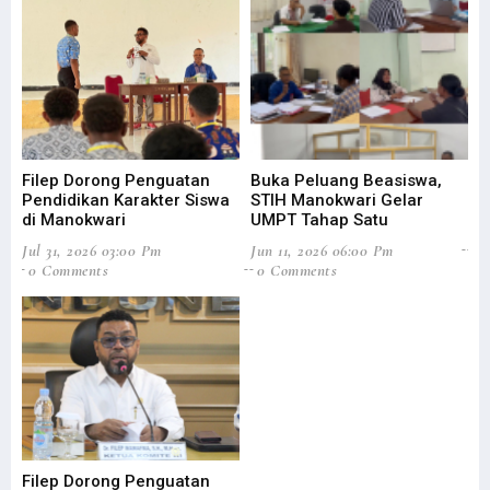
Filep Dorong Penguatan
Buka Peluang Beasiswa,
ST
Pendidikan Karakter Siswa
STIH Manokwari Gelar
Le
di Manokwari
UMPT Tahap Satu
Feb
Jul 31, 2026 03:00 Pm
Jun 11, 2026 06:00 Pm
0
0 Comments
0 Comments
Filep Dorong Penguatan
Cu