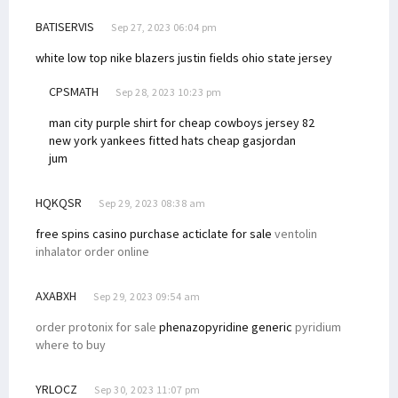
BATISERVIS
Sep 27, 2023 06:04 pm
white low top nike blazers
justin fields ohio state jersey
CPSMATH
Sep 28, 2023 10:23 pm
man city purple shirt for cheap
cowboys jersey 82
new york yankees fitted hats cheap gas
jordan
jum
HQKQSR
Sep 29, 2023 08:38 am
free spins casino
purchase acticlate for sale
ventolin
inhalator order online
AXABXH
Sep 29, 2023 09:54 am
order protonix for sale
phenazopyridine generic
pyridium
where to buy
YRLOCZ
Sep 30, 2023 11:07 pm