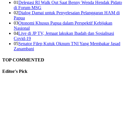
01
Delegasi RI Walk Out Saat Benny Wenda Hendak Pidato
di Forum MSG
02
Dialog Damai untuk Penyelesaian Pelanggaran HAM di
Papua
03
Otonomi Khusus Papua dalam Perspektif Kebijakan
Nasional
04
Live di JP TV, Jemaat lakukan Ibadah dan Sosialisasi
Covid-19
05
Senator Filep Kutuk Oknum TNI Yang Membakar Jasad
Zanambani
TOP COMMENTED
Editor's
Pick