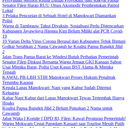
Pernyataan Mensos Risma Dinilai Provokatif bagi Rakyat Papua
Senator Filep Harap RUU Otsus Akomodir Pembentukan Parpol
Lokal
3 Pelaku Pencurian di Sebuah Hotel di Manokwari Diamankan
Polisi
Warga di Tambrauw Takut Divaksin, Sosialisasi Perlu Digencarkan
Kabupaten Jayawijaya Hingga Kini Belum Miliki alat PCR Covid-
19
10 Varian Delta Virus Corona Berasal dari Kabupaten Teluk Bintuni
Golkar Serahkan 2 Nama Cawagub ke Koalisi Papua Bangkit Jilid
2
Jalan Trans Papua Barat ke Windesi Butuh Perhatian Pemerintah
Senator Filep Diskusi Bersama Warga Jemaat GKI Kanaan Sabon
Usai Mimika Barat, Polisi Usut Kasus BST Alama & Mimika
Tengah
KAWAL PB-LBH STIH Manokwari Proses Hukum Penabrak
Terumbu Karang
Kepala Lapas Manokwari: Napi yang Kabur Sudah Ditemui
Keluarga
Kabar Napi Kabur dari Lapas Manokwari Tewas Tertembak Hanya
Hoaks
Koalisi Papua Bangkit Jilid 2 Belum Putuskan 2 Nama untuk
Cawagub
Jabat Waka I Komite I DPD RI, Filep: Kawal Peraturan Pemerintah!
Warga Mokwam Cegat Pangdam Kasuari saat Touring Merah Putih