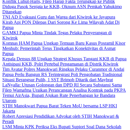
Konflik Luhut-Haris, Filep Harap Fakta Terungkap ke Publik
Diduga Pasok Senjata ke KKB, Oknum ASN Pemkab Yahukimo
Ditangkap
TNI AD Evakuasi Guru dan Warga dari Kiwirok ke Jayapura
Kirab Api PON Dilepas Dari Sorong Ke Lima Wilayah Adat Di
Papua
GAMKI Papua Minta Tindak Tegas Pelaku Penyerangan di
Kiwirok
Komnas HAM Papua Ungkap Temuan Baru Kasus Posramil Kisor
Menhub: Pemerintah Terus Tingkatkan Konektivitas di Asmat
Papua
Kepala Densus 88 Ungkap Strategi Khusus Tangani KKB di Papua
Antisipasi KKB, Polri Pertebal Pengamanan di Distrik Kiwirok
Tim Avatar Polres Manokwari Ringkus Pelaku Curanmor di Andai
Papua Perlu Bangun RS Terintegrasi Poli Pengobatan Tradisional
Situasi Berangsur Pulih, 1 SST Brimob Ditarik dari Maybrat
LaNyalla: Utusan Golongan dan DPD RI Secara Substansi Sama
Filep Wamafma Uraikan Perancangan Analisa Kontrak pada PKPA
Temui AirAsia, Bupati Ajukan Rute Penerbangan ke Bandara
Utarom
STIH Manokwari Papua Barat Teken MoU bersama LSP HKI
Jakarta
Robert Apresiasi Pendidikan Advokat oleh STIH Manokwari &
Peradi
LSM Minta KPK Periksa Eks Bupati Supiori Soal Dana Sekolah