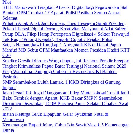
Pilot
STIH Manokwari Terapkan Absensi Digital bagi Pegawai dan Staf
Bantah OPM Tembak 17 Aparat, Polisi Pastikan Semua Aparat
Selamat
Prihatin Anak-Anak Jadi Korban, Theo Hesegem Surati Presiden
Pekan Literasi Digital Dorong Kreativitas Masyarakat Adat Saireri
Tutup DLA, Filep Harap Percepatan Digitalisasi 4 Sektor Terwujud
Tak Ragu ‘Potong Kepala’, Kapolri Copot 7 Pejabat Polisi
Satgas Nemangkawi Tangkap 1 Anggota KKB di Dekai Papua
Mahfud MD Sebut OPM Manfaatkan Momen Presiden Hadiri KTT
G20
Smelter Gresik Diprotes Warga Papua, Ini Respons Presdir Freeport
Tingkat Kriminalitas Papua Barat Tertinggi Nasional Selama 2020
Filep Wamafma Dampingi Gubernur Resmikan GKI Bahtera
Pasirido
SMP Serambakon Luluh Lantak, 1 KKB Diringkus di Gunung
Impura
Jalan Pegaf Tak Juga Dianggarkan, Filep Minta Jokowi Tepati Janji
Baku Tembak dengan Aparat, KKB Bakar SMP N Serambakon
Dokumen Diserahkan, DOB Provinsi Papua Selatan Dibahas Awal
2022
Ikatan Kelurga Teluk Elpaputih Gelar Syukuran Natal di
Manokwari
Kemenangan Bupati Johny Cabut Izin Sawit Masuk 5 Kemenangan
Dunia