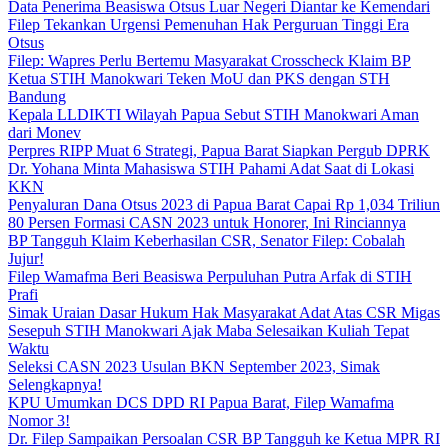
Data Penerima Beasiswa Otsus Luar Negeri Diantar ke Kemendari
Filep Tekankan Urgensi Pemenuhan Hak Perguruan Tinggi Era
Otsus
Filep: Wapres Perlu Bertemu Masyarakat Crosscheck Klaim BP
Ketua STIH Manokwari Teken MoU dan PKS dengan STH
Bandung
Kepala LLDIKTI Wilayah Papua Sebut STIH Manokwari Aman
dari Monev
Perpres RIPP Muat 6 Strategi, Papua Barat Siapkan Pergub DPRK
Dr. Yohana Minta Mahasiswa STIH Pahami Adat Saat di Lokasi
KKN
Penyaluran Dana Otsus 2023 di Papua Barat Capai Rp 1,034 Triliun
80 Persen Formasi CASN 2023 untuk Honorer, Ini Rinciannya
BP Tangguh Klaim Keberhasilan CSR, Senator Filep: Cobalah
Jujur!
Filep Wamafma Beri Beasiswa Perpuluhan Putra Arfak di STIH
Prafi
Simak Uraian Dasar Hukum Hak Masyarakat Adat Atas CSR Migas
Sesepuh STIH Manokwari Ajak Maba Selesaikan Kuliah Tepat
Waktu
Seleksi CASN 2023 Usulan BKN September 2023, Simak
Selengkapnya!
KPU Umumkan DCS DPD RI Papua Barat, Filep Wamafma
Nomor 3!
Dr. Filep Sampaikan Persoalan CSR BP Tangguh ke Ketua MPR RI