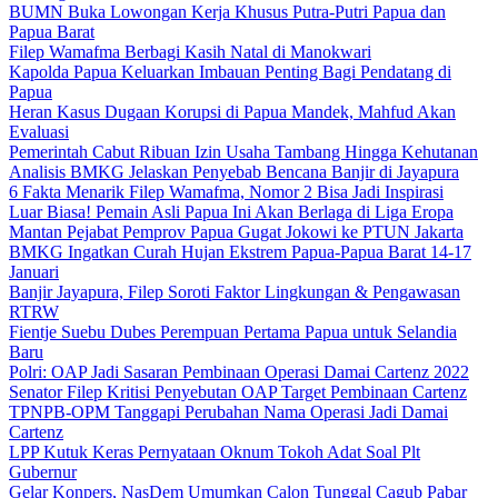
BUMN Buka Lowongan Kerja Khusus Putra-Putri Papua dan
Papua Barat
Filep Wamafma Berbagi Kasih Natal di Manokwari
Kapolda Papua Keluarkan Imbauan Penting Bagi Pendatang di
Papua
Heran Kasus Dugaan Korupsi di Papua Mandek, Mahfud Akan
Evaluasi
Pemerintah Cabut Ribuan Izin Usaha Tambang Hingga Kehutanan
Analisis BMKG Jelaskan Penyebab Bencana Banjir di Jayapura
6 Fakta Menarik Filep Wamafma, Nomor 2 Bisa Jadi Inspirasi
Luar Biasa! Pemain Asli Papua Ini Akan Berlaga di Liga Eropa
Mantan Pejabat Pemprov Papua Gugat Jokowi ke PTUN Jakarta
BMKG Ingatkan Curah Hujan Ekstrem Papua-Papua Barat 14-17
Januari
Banjir Jayapura, Filep Soroti Faktor Lingkungan & Pengawasan
RTRW
Fientje Suebu Dubes Perempuan Pertama Papua untuk Selandia
Baru
Polri: OAP Jadi Sasaran Pembinaan Operasi Damai Cartenz 2022
Senator Filep Kritisi Penyebutan OAP Target Pembinaan Cartenz
TPNPB-OPM Tanggapi Perubahan Nama Operasi Jadi Damai
Cartenz
LPP Kutuk Keras Pernyataan Oknum Tokoh Adat Soal Plt
Gubernur
Gelar Konpers, NasDem Umumkan Calon Tunggal Cagub Pabar