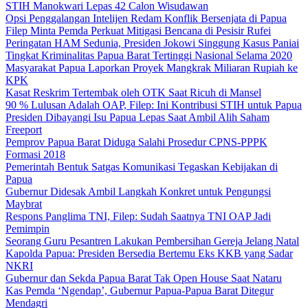
STIH Manokwari Lepas 42 Calon Wisudawan
Opsi Penggalangan Intelijen Redam Konflik Bersenjata di Papua
Filep Minta Pemda Perkuat Mitigasi Bencana di Pesisir Rufei
Peringatan HAM Sedunia, Presiden Jokowi Singgung Kasus Paniai
Tingkat Kriminalitas Papua Barat Tertinggi Nasional Selama 2020
Masyarakat Papua Laporkan Proyek Mangkrak Miliaran Rupiah ke
KPK
Kasat Reskrim Tertembak oleh OTK Saat Ricuh di Mansel
90 % Lulusan Adalah OAP, Filep: Ini Kontribusi STIH untuk Papua
Presiden Dibayangi Isu Papua Lepas Saat Ambil Alih Saham
Freeport
Pemprov Papua Barat Diduga Salahi Prosedur CPNS-PPPK
Formasi 2018
Pemerintah Bentuk Satgas Komunikasi Tegaskan Kebijakan di
Papua
Gubernur Didesak Ambil Langkah Konkret untuk Pengungsi
Maybrat
Respons Panglima TNI, Filep: Sudah Saatnya TNI OAP Jadi
Pemimpin
Seorang Guru Pesantren Lakukan Pembersihan Gereja Jelang Natal
Kapolda Papua: Presiden Bersedia Bertemu Eks KKB yang Sadar
NKRI
Gubernur dan Sekda Papua Barat Tak Open House Saat Nataru
Kas Pemda ‘Ngendap’, Gubernur Papua-Papua Barat Ditegur
Mendagri