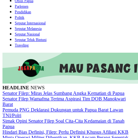
Otsus Papua
Parlemen
Pendidikan
Politik
Seputar Internasional
Seputar Melanesia
Seputar Nasional
Seputar Teluk Bintuni
Traveling
HEADLINE
NEWS
Senator Filep: Miras Jelas Sumbang Angka Kematian di Papua
Senator Filep Wamafma Terima Aspirasi Tim DOB Manokwari
Barat
Pemuda PNG Deklarasi Dukungan untuk Papua Barat Lawan
TNI/Polri
Simak Opini Senator Filep Soal Cita-Cita Kedamaian di Tanah
Papua
Hindari Bias Definisi, Filep: Perlu Definisi Khusus Afiliasi KKB
Minta Operasi Militer Dihentikan, KKB Ancam Perang Serentak