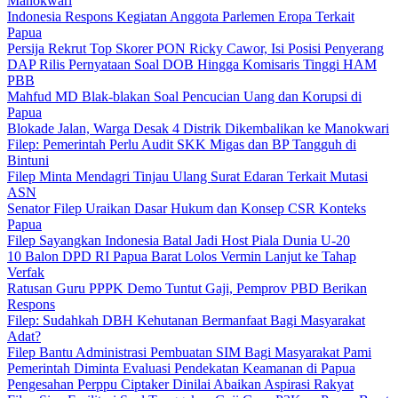
Manokwari
Indonesia Respons Kegiatan Anggota Parlemen Eropa Terkait
Papua
Persija Rekrut Top Skorer PON Ricky Cawor, Isi Posisi Penyerang
DAP Rilis Pernyataan Soal DOB Hingga Komisaris Tinggi HAM
PBB
Mahfud MD Blak-blakan Soal Pencucian Uang dan Korupsi di
Papua
Blokade Jalan, Warga Desak 4 Distrik Dikembalikan ke Manokwari
Filep: Pemerintah Perlu Audit SKK Migas dan BP Tangguh di
Bintuni
Filep Minta Mendagri Tinjau Ulang Surat Edaran Terkait Mutasi
ASN
Senator Filep Uraikan Dasar Hukum dan Konsep CSR Konteks
Papua
Filep Sayangkan Indonesia Batal Jadi Host Piala Dunia U-20
10 Balon DPD RI Papua Barat Lolos Vermin Lanjut ke Tahap
Verfak
Ratusan Guru PPPK Demo Tuntut Gaji, Pemprov PBD Berikan
Respons
Filep: Sudahkah DBH Kehutanan Bermanfaat Bagi Masyarakat
Adat?
Filep Bantu Administrasi Pembuatan SIM Bagi Masyarakat Pami
Pemerintah Diminta Evaluasi Pendekatan Keamanan di Papua
Pengesahan Perppu Ciptaker Dinilai Abaikan Aspirasi Rakyat