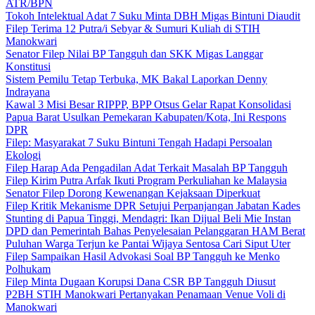
ATR/BPN
Tokoh Intelektual Adat 7 Suku Minta DBH Migas Bintuni Diaudit
Filep Terima 12 Putra/i Sebyar & Sumuri Kuliah di STIH
Manokwari
Senator Filep Nilai BP Tangguh dan SKK Migas Langgar
Konstitusi
Sistem Pemilu Tetap Terbuka, MK Bakal Laporkan Denny
Indrayana
Kawal 3 Misi Besar RIPPP, BPP Otsus Gelar Rapat Konsolidasi
Papua Barat Usulkan Pemekaran Kabupaten/Kota, Ini Respons
DPR
Filep: Masyarakat 7 Suku Bintuni Tengah Hadapi Persoalan
Ekologi
Filep Harap Ada Pengadilan Adat Terkait Masalah BP Tangguh
Filep Kirim Putra Arfak Ikuti Program Perkuliahan ke Malaysia
Senator Filep Dorong Kewenangan Kejaksaan Diperkuat
Filep Kritik Mekanisme DPR Setujui Perpanjangan Jabatan Kades
Stunting di Papua Tinggi, Mendagri: Ikan Dijual Beli Mie Instan
DPD dan Pemerintah Bahas Penyelesaian Pelanggaran HAM Berat
Puluhan Warga Terjun ke Pantai Wijaya Sentosa Cari Siput Uter
Filep Sampaikan Hasil Advokasi Soal BP Tangguh ke Menko
Polhukam
Filep Minta Dugaan Korupsi Dana CSR BP Tangguh Diusut
P2BH STIH Manokwari Pertanyakan Penamaan Venue Voli di
Manokwari