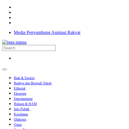
Media Penyambung Aspirasi Rakyat
Biak & Supiori
Budaya dan Biografi Tokoh
Editorial
Ekonomi
Entertainment
Hukum & HAM
Info Publik
Kesehatan
Olahraga
Opini