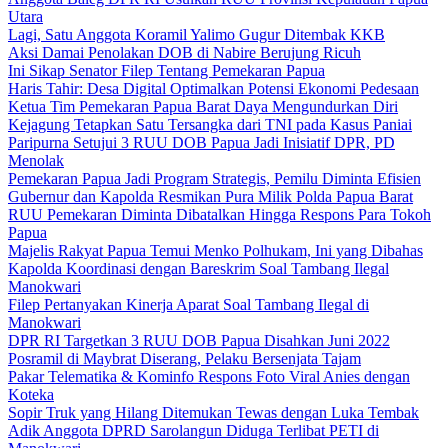
Utara
Lagi, Satu Anggota Koramil Yalimo Gugur Ditembak KKB
Aksi Damai Penolakan DOB di Nabire Berujung Ricuh
Ini Sikap Senator Filep Tentang Pemekaran Papua
Haris Tahir: Desa Digital Optimalkan Potensi Ekonomi Pedesaan
Ketua Tim Pemekaran Papua Barat Daya Mengundurkan Diri
Kejagung Tetapkan Satu Tersangka dari TNI pada Kasus Paniai
Paripurna Setujui 3 RUU DOB Papua Jadi Inisiatif DPR, PD
Menolak
Pemekaran Papua Jadi Program Strategis, Pemilu Diminta Efisien
Gubernur dan Kapolda Resmikan Pura Milik Polda Papua Barat
RUU Pemekaran Diminta Dibatalkan Hingga Respons Para Tokoh
Papua
Majelis Rakyat Papua Temui Menko Polhukam, Ini yang Dibahas
Kapolda Koordinasi dengan Bareskrim Soal Tambang Ilegal
Manokwari
Filep Pertanyakan Kinerja Aparat Soal Tambang Ilegal di
Manokwari
DPR RI Targetkan 3 RUU DOB Papua Disahkan Juni 2022
Posramil di Maybrat Diserang, Pelaku Bersenjata Tajam
Pakar Telematika & Kominfo Respons Foto Viral Anies dengan
Koteka
Sopir Truk yang Hilang Ditemukan Tewas dengan Luka Tembak
Adik Anggota DPRD Sarolangun Diduga Terlibat PETI di