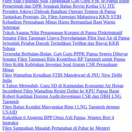
Filep Siap Fasilitasi Soal Tunggakan Gaji Guru P3K se-Papua Barat
Pemerintah dan DPR Sepakati Bahas Revisi Kedua UU ITE
Presiden Jokowi Didesak Batalkan Operasi Tempur di Papua
Tuntaskan Program, Dr. Filep Apresiasi Mahasiswa KKN STIH
Kehadiran Perusahaan Migas Harus Bermanfaat Bagi Warga
Setempat
Tokoh Agama Nilai Penanganan Korupsi di Papua Diskriminatif
Senator Filep Tanggapi Upaya Penyelamatan Pilot Susi Air di Papua
Sejumlah Pejabat Daerah Terindikasi Terlibat dan Biayai KKB
Nduga
Tersendat Berbulan-Bulan, Gaji Guru PPPK Papua Segera Dibayar
Senator Filep Tanggapi Rilis Kontribusi BP Tangguh untuk Papua
Filep Kritik Kebijakan Investasi Soal Aturan CSR Perusahaan
Migas
Filep Wamafma Kenalkan STIH Manokwari di JNU New Delhi
India
8 Tahun Mengabdi, Guru SD di Kamundan Konsumsi Air Hujan
Incumbent Filep Wamafma Resmi Daftar ke KPU Papua Barat
Robert Kardinal Dorong Audit-Investigasi CSR dan DBH LNG
Tangguh
Filep Bahas Kondisi Masyarakat Ring I LNG Tangguh dengan
USAID
Kukuhkan 6 Anggota BPP Otsus Asli Papua, Wapres Beri 4
Instruksi
Filep Sampaikan Masalah Pertanahan di Pabar ke Menteri