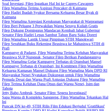
Soal Investasi, Filep Ingatkan Hal Ini ke Capres-Cawapres
Filep Wamafma Terima Aspirasi Pencaker di Kaimana
Filep Hadiri Ibadah Syukur Bersama Keluarga Besar Byak di
Kaimana
Filep Wamafma Apresiasi Kerukunan Masyarakat di Warpramasi
Filep Beri Peluang 3 Perwakilan Warga Serayu Kuliah Gratis
Filep Dukung Dominggus Mandacan Kembali Jabat Gubernur
Senator Filep Hadiri Lepas Sambut Tahun Baru Suku Doreri
Filep Wamafma Lantik Unsur Pimpinan STIH Manokwari
Filep Serahkan Buku Rekening Beasiswa ke Mahasiswa STIH di
Prafi
Kampanye di Padarni, Filep Wamafma Terima Keluhan Masyarakat
Beasiswa SUP Nunggak, Senator Filep Berikan Pandangannya
Filep Wamafma Gelar Kampanye Terbatas di Oransbari Mansel
Kampanye Terbatas di Oransbari, Ini Komitmen Filep Wamafma
Keluarga Kamasan Mansel Dukung Filep Wamafma Maju DPD RI
Masyarakat Nenei Nyatakan Dukungan untuk Filep Wamafma
Pemuda Desai dan Warga Prafi Antusias Dukung Filep Wamafma
Filep Terima Keluhan Dana Otsus dari Warga Nenei, Isim dan
Tahota
Jetty Babo Ambruk, Senator Filep: Segera Investigasi!
Sapa Warga di Kompleks Sanggeng, Filep Wamafma Tekankan Hal
Ini
Puncak DN ke-49, STIH Rilis Film Edukasi Berjudul 'Gratifikasi'
Pimpinan Komite I DPD RI Hadiri Konsultasi Publik RPJPD PB