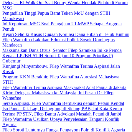
Delegasi RI Walk Out Saat Benny Wenda Hendak Pidato di Forum
MSG
Pengadilan Tinggi Papua Barat Teken MoU dengan STIH
Manokwari
Ini Keputusan MSG Soal Pengajuan ULMWP Sebagai Anggota
Penuh
Kejari Selidiki Kasus Dugaan Korupsi Dana Hibah di Teluk Bintuni
Filep Wamafma Lakukan Edukasi Politik Sosok Dominggus
Mandacan
Maksimalkan Dana Otsus, Senator Filep Sarankan Ini ke Pemda
Kepala LP2BH STIH Soroti Tajam 10 Program Prioritas Pj
Gubernur
Kunjungi Minyambouw, Filep Wamafma Terima Aspirasi Jalan
Rusak
Program KKN Berakhir, Filep Wamafma Apresiasi Mahasiswa
STIH
Filep Wamafma Terima Aspirasi Masyarakat Adat Papua di Jakarta
Kirim Delegasi Mahasiswa ke Malaysia, Ini Pesan Dr. Filep
Wamafma
Serap Aspirasi, Filep Wamafma Berdiskusi dengan Petani Kendal
Isu Papua Tak Lagi Disinggung di Sidang PBB, Ini Kata Kemlu
Terima PP STN, Filep Bantu Advokasi Masalah Petani di Jambi
Filep Wamafma Usulkan Upaya Penyelesaian Tangani Konflik
Agraria
Filep Soroti Lunturnya Fungsi Pengayom Polri di Konflik Agraria