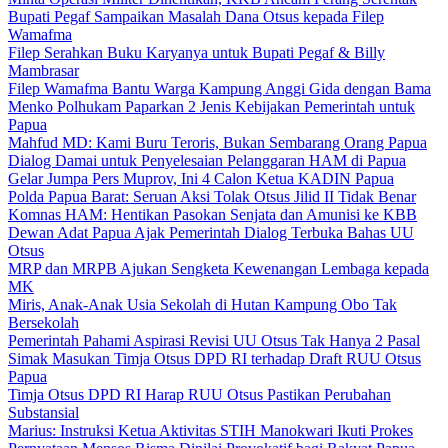
Bupati Pegaf Sampaikan Masalah Dana Otsus kepada Filep
Wamafma
Filep Serahkan Buku Karyanya untuk Bupati Pegaf & Billy
Mambrasar
Filep Wamafma Bantu Warga Kampung Anggi Gida dengan Bama
Menko Polhukam Paparkan 2 Jenis Kebijakan Pemerintah untuk
Papua
Mahfud MD: Kami Buru Teroris, Bukan Sembarang Orang Papua
Dialog Damai untuk Penyelesaian Pelanggaran HAM di Papua
Gelar Jumpa Pers Muprov, Ini 4 Calon Ketua KADIN Papua
Polda Papua Barat: Seruan Aksi Tolak Otsus Jilid II Tidak Benar
Komnas HAM: Hentikan Pasokan Senjata dan Amunisi ke KBB
Dewan Adat Papua Ajak Pemerintah Dialog Terbuka Bahas UU
Otsus
MRP dan MRPB Ajukan Sengketa Kewenangan Lembaga kepada
MK
Miris, Anak-Anak Usia Sekolah di Hutan Kampung Obo Tak
Bersekolah
Pemerintah Pahami Aspirasi Revisi UU Otsus Tak Hanya 2 Pasal
Simak Masukan Timja Otsus DPD RI terhadap Draft RUU Otsus
Papua
Timja Otsus DPD RI Harap RUU Otsus Pastikan Perubahan
Substansial
Marius: Instruksi Ketua Aktivitas STIH Manokwari Ikuti Prokes