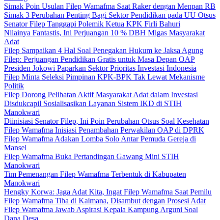
Simak Poin Usulan Filep Wamafma Saat Raker dengan Menpan RB
Simak 3 Perubahan Penting Bagi Sektor Pendidikan pada UU Otsus
Senator Filep Tanggapi Polemik Ketua KPK Firli Bahuri
Nilainya Fantastis, Ini Perjuangan 10 % DBH Migas Masyarakat
Adat
Filep Sampaikan 4 Hal Soal Penegakan Hukum ke Jaksa Agung
Filep: Perjuangan Pendidikan Gratis untuk Masa Depan OAP
Presiden Jokowi Paparkan Sektor Prioritas Investasi Indonesia
Filep Minta Seleksi Pimpinan KPK-BPK Tak Lewat Mekanisme
Politik
Filep Dorong Pelibatan Aktif Masyarakat Adat dalam Investasi
Disdukcapil Sosialisasikan Layanan Sistem IKD di STIH
Manokwari
Diinisiasi Senator Filep, Ini Poin Perubahan Otsus Soal Kesehatan
Filep Wamafma Inisiasi Penambahan Perwakilan OAP di DPRK
Filep Wamafma Adakan Lomba Solo Antar Pemuda Gereja di
Mansel
Filep Wamafma Buka Pertandingan Gawang Mini STIH
Manokwari
Tim Pemenangan Filep Wamafma Terbentuk di Kabupaten
Manokwari
Hengky Korwa: Jaga Adat Kita, Ingat Filep Wamafma Saat Pemilu
Filep Wamafma Tiba di Kaimana, Disambut dengan Prosesi Adat
Filep Wamafma Jawab Aspirasi Kepala Kampung Arguni Soal
Dana Desa