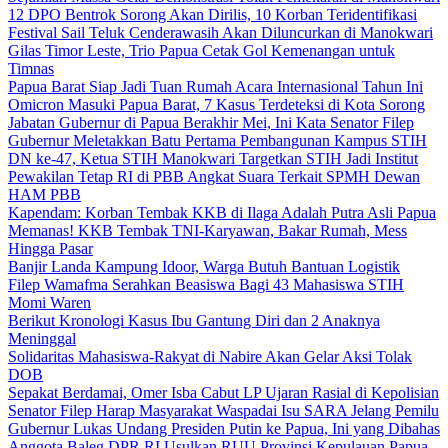
12 DPO Bentrok Sorong Akan Dirilis, 10 Korban Teridentifikasi
Festival Sail Teluk Cenderawasih Akan Diluncurkan di Manokwari
Gilas Timor Leste, Trio Papua Cetak Gol Kemenangan untuk
Timnas
Papua Barat Siap Jadi Tuan Rumah Acara Internasional Tahun Ini
Omicron Masuki Papua Barat, 7 Kasus Terdeteksi di Kota Sorong
Jabatan Gubernur di Papua Berakhir Mei, Ini Kata Senator Filep
Gubernur Meletakkan Batu Pertama Pembangunan Kampus STIH
DN ke-47, Ketua STIH Manokwari Targetkan STIH Jadi Institut
Pewakilan Tetap RI di PBB Angkat Suara Terkait SPMH Dewan
HAM PBB
Kapendam: Korban Tembak KKB di Ilaga Adalah Putra Asli Papua
Memanas! KKB Tembak TNI-Karyawan, Bakar Rumah, Mess
Hingga Pasar
Banjir Landa Kampung Idoor, Warga Butuh Bantuan Logistik
Filep Wamafma Serahkan Beasiswa Bagi 43 Mahasiswa STIH
Momi Waren
Berikut Kronologi Kasus Ibu Gantung Diri dan 2 Anaknya
Meninggal
Solidaritas Mahasiswa-Rakyat di Nabire Akan Gelar Aksi Tolak
DOB
Sepakat Berdamai, Omer Isba Cabut LP Ujaran Rasial di Kepolisian
Senator Filep Harap Masyarakat Waspadai Isu SARA Jelang Pemilu
Gubernur Lukas Undang Presiden Putin ke Papua, Ini yang Dibahas
Anggota Baleg DPR RI Usulkan RUU Provinsi Kepulauan Papua