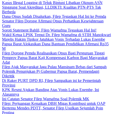
Kasus Illegal Logging di Teluk Bintuni Libatkan Oknum ASN
Singgung Soal Akreditasi, LLDIKTI: Kualitas PTN-PTS Tak
Berbeda
Dana Otsus Sudah Disalurkan, Filep Tegaskan Hal Ini ke Pemda
Senator Filep Dorong Afirmasi Otsus Perhatikan Kesejahteraan
Guru
Soroti Statement Bahlil, Filep Wamafma Tegaskan Hal Ini!
Wakil Ketua LPSK Temui Dr. Filep Wamafma di STIH Manokwari
Majelis Hakim Tipikor Jatuhkan Vonis Terhadap Lukas Enembe
Papua Barat Alokasikan Dana Bantuan Pendidikan Afirmasi Rp35
M
Filep Dorong Pemda Realisasikan Otsus Bagi Perguruan Tinggi
Pemprov Papua Barat Kaji Kompensasi Karbon Bagi Masyarakat
Adat
Filep Ajak Masyarakat Jaga Pulau Mansinam Bebas dari Sampah
Polemik Penunjukan Pj Gubernur Papua Barat, Permendagri
Dikritik
Di Raker PURT DPD RI, Filep Sampaikan ini ke Pemerintah
Provinsi
KPK Resmi Ajukan Banding Atas Vonis Lukas Enembe, Ini
Alasannya
Ini Catatan Senator Filep Wamafma Soal Polemik MK
Filep: Perjuangan Kenaikan DBH Migas Kontribusi untuk OAP
Bertemu Mendes PDTT, Senator Filep Usulkan Sejumlah Poin
Penting