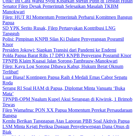
Unik! Ini Cara Warga Syou Kibarkan Merah Putih di Tengah Hutan
Senator Filep Desak Pemerintah Selesaikan Masalah TKBM
Manokwari
Filep: HUT RI Momentum Pemerintah Perbarui Komitmen Bangun
Papua
SD YPK Serito Rusak, Filep Pertanyakan Kontribusi LNG
Tangguh
Polisi: Pimpinan KNPB Silas Ki Dalang Penyerangan Posramil
Kisor
Presiden Jokowi: Siapkan Transisi dari Pandemi ke Endemi
Polda Papua Barat Rilis 17 DPO KNPB Penyerang Posramil Kisor
TPNPB Klaim Kuasai Jalan Sorong-Tambrauw-Manokwari
Filep: Kayu Log Sorong Dibawa Kabur, Hukum Berat Oknum
Terlibat!
Luar Biasa! Kontingen Papua Raih 4 Medali Emas Cabor Sepatu
Roda
Serang RI Soal HAM di Papua, Diplomat Minta Vanuatu ‘Buka
Mata’
TPNPB-OPM Ngalum Kupel Akui Serangan di Kiwirok, 1 Brimob
Tewas
Filep Wamafma: PON XX Papua Momentum Perekat Persaudaraan
Bangsa
Kemlu Berikan Tanggapan Atas Laporan PBB Soal Aktivis Papua
LSM Minta Kejati Periksa Dugaan Penyelewengan Dana Otsus di
Biak