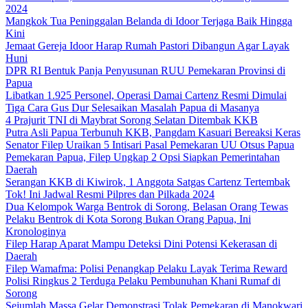
2024
Mangkok Tua Peninggalan Belanda di Idoor Terjaga Baik Hingga
Kini
Jemaat Gereja Idoor Harap Rumah Pastori Dibangun Agar Layak
Huni
DPR RI Bentuk Panja Penyusunan RUU Pemekaran Provinsi di
Papua
Libatkan 1.925 Personel, Operasi Damai Cartenz Resmi Dimulai
Tiga Cara Gus Dur Selesaikan Masalah Papua di Masanya
4 Prajurit TNI di Maybrat Sorong Selatan Ditembak KKB
Putra Asli Papua Terbunuh KKB, Pangdam Kasuari Bereaksi Keras
Senator Filep Uraikan 5 Intisari Pasal Pemekaran UU Otsus Papua
Pemekaran Papua, Filep Ungkap 2 Opsi Siapkan Pemerintahan
Daerah
Serangan KKB di Kiwirok, 1 Anggota Satgas Cartenz Tertembak
Tok! Ini Jadwal Resmi Pilpres dan Pilkada 2024
Dua Kelompok Warga Bentrok di Sorong, Belasan Orang Tewas
Pelaku Bentrok di Kota Sorong Bukan Orang Papua, Ini
Kronologinya
Filep Harap Aparat Mampu Deteksi Dini Potensi Kekerasan di
Daerah
Filep Wamafma: Polisi Penangkap Pelaku Layak Terima Reward
Polisi Ringkus 2 Terduga Pelaku Pembunuhan Khani Rumaf di
Sorong
Sejumlah Massa Gelar Demonstrasi Tolak Pemekaran di Manokwari