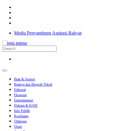
Media Penyambung Aspirasi Rakyat
Biak & Supiori
Budaya dan Biografi Tokoh
Editorial
Ekonomi
Entertainment
Hukum & HAM
Info Publik
Kesehatan
Olahraga
Opini