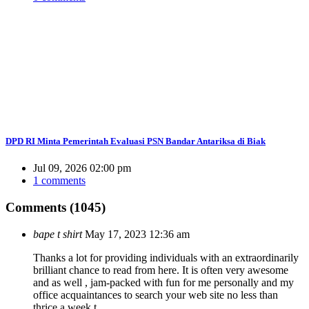
DPD RI Minta Pemerintah Evaluasi PSN Bandar Antariksa di Biak
Jul 09, 2026 02:00 pm
1 comments
Comments (1045)
bape t shirt
May 17, 2023 12:36 am
Thanks a lot for providing individuals with an extraordinarily
brilliant chance to read from here. It is often very awesome
and as well , jam-packed with fun for me personally and my
office acquaintances to search your web site no less than
thrice a week t