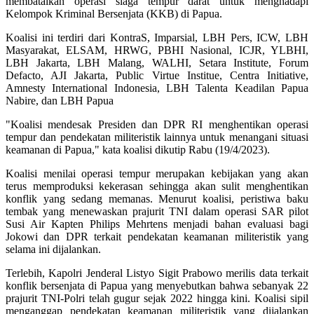
membatalkan operasi siaga tempur darat untuk menghadapi
Kelompok Kriminal Bersenjata (KKB) di Papua.
Koalisi ini terdiri dari KontraS, Imparsial, LBH Pers, ICW, LBH
Masyarakat, ELSAM, HRWG, PBHI Nasional, ICJR, YLBHI,
LBH Jakarta, LBH Malang, WALHI, Setara Institute, Forum
Defacto, AJI Jakarta, Public Virtue Institue, Centra Initiative,
Amnesty International Indonesia, LBH Talenta Keadilan Papua
Nabire, dan LBH Papua
"Koalisi mendesak Presiden dan DPR RI menghentikan operasi
tempur dan pendekatan militeristik lainnya untuk menangani situasi
keamanan di Papua," kata koalisi dikutip Rabu (19/4/2023).
Koalisi menilai operasi tempur merupakan kebijakan yang akan
terus memproduksi kekerasan sehingga akan sulit menghentikan
konflik yang sedang memanas. Menurut koalisi, peristiwa baku
tembak yang menewaskan prajurit TNI dalam operasi SAR pilot
Susi Air Kapten Philips Mehrtens menjadi bahan evaluasi bagi
Jokowi dan DPR terkait pendekatan keamanan militeristik yang
selama ini dijalankan.
Terlebih, Kapolri Jenderal Listyo Sigit Prabowo merilis data terkait
konflik bersenjata di Papua yang menyebutkan bahwa sebanyak 22
prajurit TNI-Polri telah gugur sejak 2022 hingga kini. Koalisi sipil
menganggap pendekatan keamanan militeristik yang dijalankan