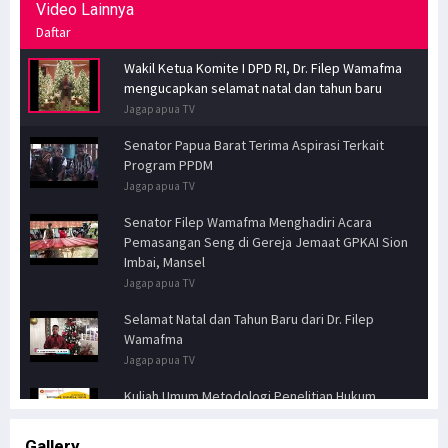
Video Lainnya
Daftar
Wakil Ketua Komite I DPD RI, Dr. Filep Wamafma
mengucapkan selamat natal dan tahun baru
Jagapapua TV
Senator Papua Barat Terima Aspirasi Terkait
Program PPDM
Jagapapua TV
Senator Filep Wamafma Menghadiri Acara
Pemasangan Seng di Gereja Jemaat GPKAI Sion
Imbai, Mansel
Jagapapua TV
Selamat Natal dan Tahun Baru dari Dr. Filep
Wamafma
Jagapapua TV
Kuliah Umum Metodologi Penelitian Hukum
Jagapapua TV
Gallery