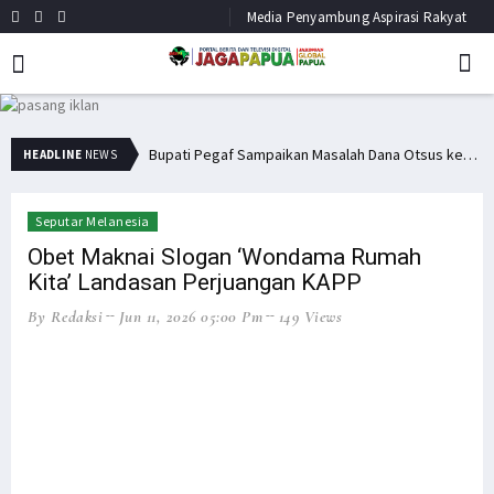
Media Penyambung Aspirasi Rakyat
Minta Operasi Militer Dihentikan, KKB Ancam Perang Serentak
Bupati Pegaf Sampaikan Masalah Dana Otsus kepada Filep Wamafma
HEADLINE
NEWS
Seputar Melanesia
Obet Maknai Slogan ‘Wondama Rumah
Kita’ Landasan Perjuangan KAPP
By Redaksi
Jun 11, 2026 05:00 Pm
149 Views