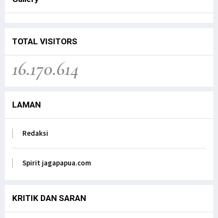
Senator FILEP WAMAFMA & Kepala Kanwil BPN
PAPUA BARAT, Bahas Aspirasi Masyarakat Adat
Distrik Masn
Jagapapua TV
TOTAL VISITORS
Kunjungan Kerja Anggota DPD RI, Filep
16.170.614
Wamafma, ke Manokwari Selatan, Fokus pada
Sarana Pendidikan.
Jagapapua TV
LAMAN
Dr. Filep Wamafma; Perlu Evaluasi Total
Kebijakan tentang Otonomi Khusus di Papua.
Jagapapua TV
Redaksi
Anak Papua Perlu Mendapat Pehatian Untuk Jadi
ASN, Ungkap DR. Filep Wamafma pada Mendagri
di DPD RI
Spirit jagapapua.com
Jagapapua TV
KRITIK DAN SARAN