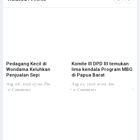
Pedagang Kecil di
Komite III DPD RI temukan
Bu
Wondama Keluhkan
lima kendala Program MBG
Ke
Penjualan Sepi
di Papua Barat
W
Aug 08, 2026 07:00 Pm
Aug 01, 2026 10:00 Am
Jul
0 Comments
0 Comments
0