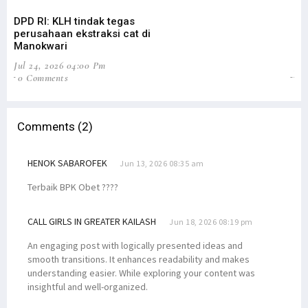
DPD RI: KLH tindak tegas
DP
perusahaan ekstraksi cat di
Ev
Manokwari
An
Jul 24, 2026 04:00 Pm
Jul
0 Comments
1 
Comments (2)
HENOK SABAROFEK
Jun 13, 2026 08:35 am
Terbaik BPK Obet ????
CALL GIRLS IN GREATER KAILASH
Jun 18, 2026 08:19 pm
An engaging post with logically presented ideas and
smooth transitions. It enhances readability and makes
understanding easier. While exploring your content was
insightful and well-organized.